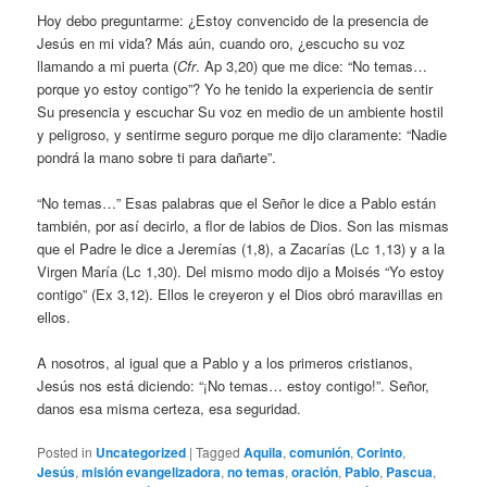
Hoy debo preguntarme: ¿Estoy convencido de la presencia de
Jesús en mi vida? Más aún, cuando oro, ¿escucho su voz
llamando a mi puerta (
Cfr
. Ap 3,20) que me dice: “No temas…
porque yo estoy contigo”? Yo he tenido la experiencia de sentir
Su presencia y escuchar Su voz en medio de un ambiente hostil
y peligroso, y sentirme seguro porque me dijo claramente: “Nadie
pondrá la mano sobre ti para dañarte”.
“No temas…” Esas palabras que el Señor le dice a Pablo están
también, por así decirlo, a flor de labios de Dios. Son las mismas
que el Padre le dice a Jeremías (1,8), a Zacarías (Lc 1,13) y a la
Virgen María (Lc 1,30). Del mismo modo dijo a Moisés “Yo estoy
contigo” (Ex 3,12). Ellos le creyeron y el Dios obró maravillas en
ellos.
A nosotros, al igual que a Pablo y a los primeros cristianos,
Jesús nos está diciendo: “¡No temas… estoy contigo!”. Señor,
danos esa misma certeza, esa seguridad.
Posted in
Uncategorized
|
Tagged
Aquila
,
comunión
,
Corinto
,
Jesús
,
misión evangelizadora
,
no temas
,
oración
,
Pablo
,
Pascua
,