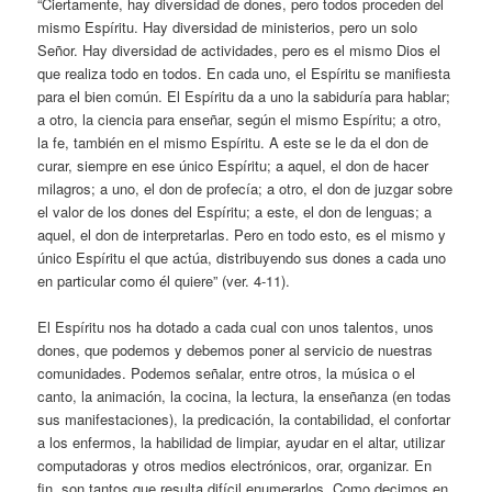
“Ciertamente, hay diversidad de dones, pero todos proceden del
mismo Espíritu. Hay diversidad de ministerios, pero un solo
Señor. Hay diversidad de actividades, pero es el mismo Dios el
que realiza todo en todos. En cada uno, el Espíritu se manifiesta
para el bien común. El Espíritu da a uno la sabiduría para hablar;
a otro, la ciencia para enseñar, según el mismo Espíritu; a otro,
la fe, también en el mismo Espíritu. A este se le da el don de
curar, siempre en ese único Espíritu; a aquel, el don de hacer
milagros; a uno, el don de profecía; a otro, el don de juzgar sobre
el valor de los dones del Espíritu; a este, el don de lenguas; a
aquel, el don de interpretarlas. Pero en todo esto, es el mismo y
único Espíritu el que actúa, distribuyendo sus dones a cada uno
en particular como él quiere” (ver. 4-11).
El Espíritu nos ha dotado a cada cual con unos talentos, unos
dones, que podemos y debemos poner al servicio de nuestras
comunidades. Podemos señalar, entre otros, la música o el
canto, la animación, la cocina, la lectura, la enseñanza (en todas
sus manifestaciones), la predicación, la contabilidad, el confortar
a los enfermos, la habilidad de limpiar, ayudar en el altar, utilizar
computadoras y otros medios electrónicos, orar, organizar. En
fin, son tantos que resulta difícil enumerarlos. Como decimos en