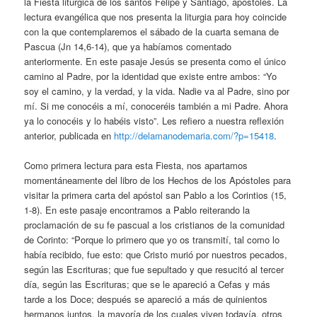
la Fiesta litúrgica de los santos Felipe y Santiago, apóstoles. La
lectura evangélica que nos presenta la liturgia para hoy coincide
con la que contemplaremos el sábado de la cuarta semana de
Pascua (Jn 14,6-14), que ya habíamos comentado
anteriormente. En este pasaje Jesús se presenta como el único
camino al Padre, por la identidad que existe entre ambos: “Yo
soy el camino, y la verdad, y la vida. Nadie va al Padre, sino por
mí. Si me conocéis a mí, conoceréis también a mi Padre. Ahora
ya lo conocéis y lo habéis visto”. Les refiero a nuestra reflexión
anterior, publicada en
http://delamanodemaria.com/?p=15418
.
Como primera lectura para esta Fiesta, nos apartamos
momentáneamente del libro de los Hechos de los Apóstoles para
visitar la primera carta del apóstol san Pablo a los Corintios (15,
1-8). En este pasaje encontramos a Pablo reiterando la
proclamación de su fe pascual a los cristianos de la comunidad
de Corinto: “Porque lo primero que yo os transmití, tal como lo
había recibido, fue esto: que Cristo murió por nuestros pecados,
según las Escrituras; que fue sepultado y que resucitó al tercer
día, según las Escrituras; que se le apareció a Cefas y más
tarde a los Doce; después se apareció a más de quinientos
hermanos juntos, la mayoría de los cuales viven todavía, otros