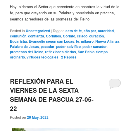
Hoy, pidamos al Señor que acreciente en nosotros la virtud de la
fe, para que creyendo en su Palabra y poniéndola en práctica,
seamos acreedores de las promesas del Reino.
Posted in
Uncategorized
|
Tagged
acto de fe
,
año par
,
autoridad
,
comunión
,
confianza
,
Corintios
,
Corinto
,
criado
,
curación
,
Eucaristía
,
Evangelio según san Lucas
,
fe
,
milagro
,
Nueva Alianza
,
Palabra de Jesús
,
pecador
,
poder salvífico
,
poder sanador
,
promesas del Reino
,
reflexiones diarias
,
San Pablo
,
tiempo
ordinario
,
virtudes teologales
|
2
Replies
REFLEXIÓN PARA EL
VIERNES DE LA SEXTA
SEMANA DE PASCUA 27-05-
22
Posted on
26 May, 2022