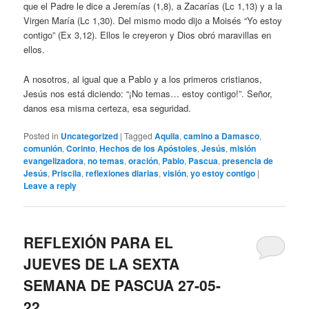
que el Padre le dice a Jeremías (1,8), a Zacarías (Lc 1,13) y a la
Virgen María (Lc 1,30). Del mismo modo dijo a Moisés “Yo estoy
contigo” (Ex 3,12). Ellos le creyeron y Dios obró maravillas en
ellos.
A nosotros, al igual que a Pablo y a los primeros cristianos,
Jesús nos está diciendo: “¡No temas… estoy contigo!”. Señor,
danos esa misma certeza, esa seguridad.
Posted in
Uncategorized
|
Tagged
Aquila
,
camino a Damasco
,
comunión
,
Corinto
,
Hechos de los Apóstoles
,
Jesús
,
misión
evangelizadora
,
no temas
,
oración
,
Pablo
,
Pascua
,
presencia de
Jesús
,
Priscila
,
reflexiones diarias
,
visión
,
yo estoy contigo
|
Leave a reply
REFLEXIÓN PARA EL
JUEVES DE LA SEXTA
SEMANA DE PASCUA 27-05-
22