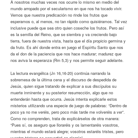
A nosotros muchas veces nos ocurre lo mismo en medio del
mundo arropado por el secularismo en que nos ha tocado vivir.
Vemos que nuestra predicación no rinde los frutos que
esperamos o, al menos, no tan rápido como quisiéramos. Tal vez
inclusive puede que sea otro quien coseche los frutos. Pero así
es la semilla del Reino, que se siembra y va creciendo bajo
tierra, fuera de nuestra vista, hasta que el día propicio germina y
da fruto. Es ahí donde entra en juego el Espíritu Santo que nos
da el don de la paciencia que nos hace madurar; madurez que
nos aviva la esperanza (Rm 5,3) y nos permite seguir adelante.
La lectura evangélica (Jn 16,16-20) continúa narrando la
sobremesa de la última cena y el discurso de despedida de
Jesús, quien sigue tratando de explicar a sus discípulos su
muerte inminente y su posterior resurrección, algo que no
entenderán hasta que ocurra. Jesús intenta explicarle estos
misterios utilizando una especie de juego de palabras: “Dentro de
poco ya no me veréis, pero poco más tarde me volveréis a ver”.
Como no comprenden, trata de explicárselos de otra manera:
“Pues sí, os aseguro que lloraréis y os lamentaréis vosotros,
mientras el mundo estará alegre; vosotros estaréis tristes, pero
vuestra tristeza se convertirá en alegría”.