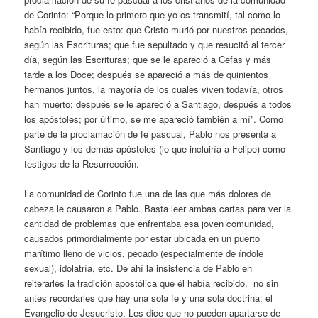
de Corinto: “Porque lo primero que yo os transmití, tal como lo
había recibido, fue esto: que Cristo murió por nuestros pecados,
según las Escrituras; que fue sepultado y que resucitó al tercer
día, según las Escrituras; que se le apareció a Cefas y más
tarde a los Doce; después se apareció a más de quinientos
hermanos juntos, la mayoría de los cuales viven todavía, otros
han muerto; después se le apareció a Santiago, después a todos
los apóstoles; por último, se me apareció también a mí”. Como
parte de la proclamación de fe pascual, Pablo nos presenta a
Santiago y los demás apóstoles (lo que incluiría a Felipe) como
testigos de la Resurrección.
La comunidad de Corinto fue una de las que más dolores de
cabeza le causaron a Pablo. Basta leer ambas cartas para ver la
cantidad de problemas que enfrentaba esa joven comunidad,
causados primordialmente por estar ubicada en un puerto
marítimo lleno de vicios, pecado (especialmente de índole
sexual), idolatría, etc. De ahí la insistencia de Pablo en
reiterarles la tradición apostólica que él había recibido, no sin
antes recordarles que hay una sola fe y una sola doctrina: el
Evangelio de Jesucristo. Les dice que no pueden apartarse de