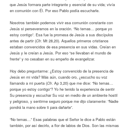
que Jesús formara parte integrante y esencial de su vida; vivía
en comunión con Él. Por eso Pablo podía escucharle.
Nosotros también podemos vivir esa comunión constante con
Jesús si perseveramos en la oración. “No temas… porque yo
estoy contigo”. Esa fue la promesa de Jesús a sus discípulos
antes de partir (
Cfr
. Mt 28,20). Aquellos primeros cristianos
estaban convencidos de esa presencia en sus vidas. Creían en
Jesús y le creían a Jesús. Por eso “se llevaban el mundo de
frente” y no cesaban en su empeño de evangelizar.
Hoy debo preguntarme: ¿Estoy convencido de la presencia de
Jesús en mi vida? Más aún, cuando oro, ¿escucho su voz
llamando a mi puerta (
Cfr
. Ap 3,20) que me dice: “No temas…
porque yo estoy contigo”? Yo he tenido la experiencia de sentir
Su presencia y escuchar Su voz en medio de un ambiente hostil
y peligroso, y sentirme seguro porque me dijo claramente: “Nadie
pondrá la mano sobre ti para dañarte”.
“No temas…” Esas palabras que el Señor le dice a Pablo están
también, por así decirlo, a flor de labios de Dios. Son las mismas