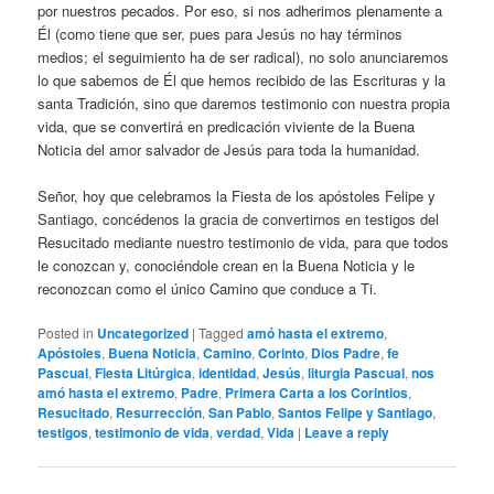
por nuestros pecados. Por eso, si nos adherimos plenamente a
Él (como tiene que ser, pues para Jesús no hay términos
medios; el seguimiento ha de ser radical), no solo anunciaremos
lo que sabemos de Él que hemos recibido de las Escrituras y la
santa Tradición, sino que daremos testimonio con nuestra propia
vida, que se convertirá en predicación viviente de la Buena
Noticia del amor salvador de Jesús para toda la humanidad.
Señor, hoy que celebramos la Fiesta de los apóstoles Felipe y
Santiago, concédenos la gracia de convertirnos en testigos del
Resucitado mediante nuestro testimonio de vida, para que todos
le conozcan y, conociéndole crean en la Buena Noticia y le
reconozcan como el único Camino que conduce a Ti.
Posted in
Uncategorized
|
Tagged
amó hasta el extremo
,
Apóstoles
,
Buena Noticia
,
Camino
,
Corinto
,
Dios Padre
,
fe
Pascual
,
Fiesta Litúrgica
,
identidad
,
Jesús
,
liturgia Pascual
,
nos
amó hasta el extremo
,
Padre
,
Primera Carta a los Corintios
,
Resucitado
,
Resurrección
,
San Pablo
,
Santos Felipe y Santiago
,
testigos
,
testimonio de vida
,
verdad
,
Vida
|
Leave a reply