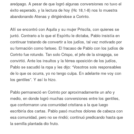
areópago. A pesar de que logró algunas conversiones no tuvo el
éxito esperado, y la lectura de hoy (Hc 18,1-8) nos lo muestra
abandonando Atenas y dirigiéndose a Corinto.
Allí se encontró con Aquila y su mujer Priscila, con quienes se
juntó. Contrario a lo que el Espíritu le dictaba, Pablo insistía en
continuar tratando de convertir a los judíos, tal vez motivado por
su formación como fariseo. El fracaso de Pablo con los judíos de
Corinto fue rotundo. Tan solo Crispo, el jefe de la sinagoga, se
convirtió. Ante los insultos y la férrea oposición de los judíos,
Pablo se sacudió la ropa y les dijo: “Vosotros sois responsables
de lo que os ocurra, yo no tengo culpa. En adelante me voy con
los gentiles”. Y así lo hizo.
Pablo permaneció en Corinto por aproximadamente un año y
medio, en donde logró muchas conversiones entre los gentiles,
que conformaron una comunidad cristiana a la que luego
escribiría dos cartas. Pablo pasó muchos dolores de cabeza con
esa comunidad, pero no se rindió; continuó predicando hasta que
la semilla plantada dio fruto.