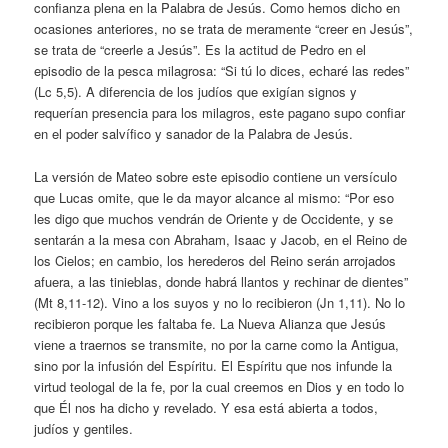
confianza plena en la Palabra de Jesús. Como hemos dicho en
ocasiones anteriores, no se trata de meramente “creer en Jesús”,
se trata de “creerle a Jesús”. Es la actitud de Pedro en el
episodio de la pesca milagrosa: “Si tú lo dices, echaré las redes”
(Lc 5,5). A diferencia de los judíos que exigían signos y
requerían presencia para los milagros, este pagano supo confiar
en el poder salvífico y sanador de la Palabra de Jesús.
La versión de Mateo sobre este episodio contiene un versículo
que Lucas omite, que le da mayor alcance al mismo: “Por eso
les digo que muchos vendrán de Oriente y de Occidente, y se
sentarán a la mesa con Abraham, Isaac y Jacob, en el Reino de
los Cielos; en cambio, los herederos del Reino serán arrojados
afuera, a las tinieblas, donde habrá llantos y rechinar de dientes”
(Mt 8,11-12). Vino a los suyos y no lo recibieron (Jn 1,11). No lo
recibieron porque les faltaba fe. La Nueva Alianza que Jesús
viene a traernos se transmite, no por la carne como la Antigua,
sino por la infusión del Espíritu. El Espíritu que nos infunde la
virtud teologal de la fe, por la cual creemos en Dios y en todo lo
que Él nos ha dicho y revelado. Y esa está abierta a todos,
judíos y gentiles.