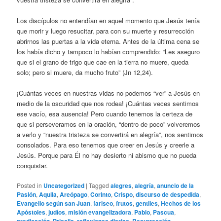
Los discípulos no entendían en aquel momento que Jesús tenía
que morir y luego resucitar, para con su muerte y resurrección
abrirnos las puertas a la vida eterna. Antes de la última cena se
los había dicho y tampoco lo habían comprendido: “Les aseguro
que si el grano de trigo que cae en la tierra no muere, queda
solo; pero si muere, da mucho fruto” (Jn 12,24).
¡Cuántas veces en nuestras vidas no podemos “ver” a Jesús en
medio de la oscuridad que nos rodea! ¡Cuántas veces sentimos
ese vacío, esa ausencia! Pero cuando tenemos la certeza de
que si perseveramos en la oración, “dentro de poco” volveremos
a verlo y “nuestra tristeza se convertirá en alegría”, nos sentimos
consolados. Para eso tenemos que creer en Jesús y creerle a
Jesús. Porque para Él no hay desierto ni abismo que no pueda
conquistar.
Posted in
Uncategorized
|
Tagged
alegres
,
alegría
,
anuncio de la
Pasión
,
Aquila
,
Areópago
,
Corinto
,
Crispo
,
discurso de despedida
,
Evangelio según san Juan
,
fariseo
,
frutos
,
gentiles
,
Hechos de los
Apóstoles
,
judíos
,
misión evangelizadora
,
Pablo
,
Pascua
,
,
,
,
,