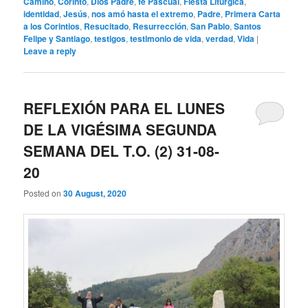
Camino
,
Corinto
,
Dios Padre
,
fe Pascual
,
Fiesta Litúrgica
,
identidad
,
Jesús
,
nos amó hasta el extremo
,
Padre
,
Primera Carta
a los Corintios
,
Resucitado
,
Resurrección
,
San Pablo
,
Santos
Felipe y Santiago
,
testigos
,
testimonio de vida
,
verdad
,
Vida
|
Leave a reply
REFLEXIÓN PARA EL LUNES
DE LA VIGÉSIMA SEGUNDA
SEMANA DEL T.O. (2) 31-08-
20
Posted on
30 August, 2020