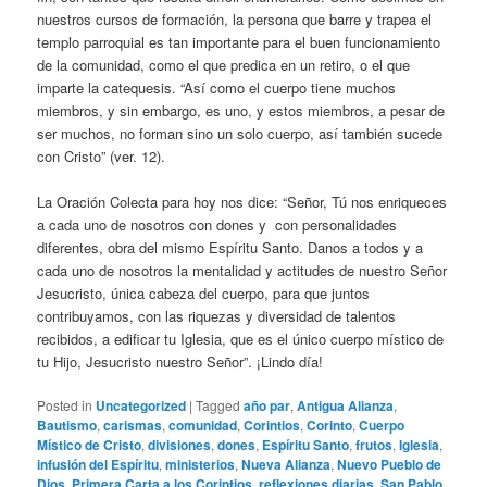
nuestros cursos de formación, la persona que barre y trapea el
templo parroquial es tan importante para el buen funcionamiento
de la comunidad, como el que predica en un retiro, o el que
imparte la catequesis. “Así como el cuerpo tiene muchos
miembros, y sin embargo, es uno, y estos miembros, a pesar de
ser muchos, no forman sino un solo cuerpo, así también sucede
con Cristo” (ver. 12).
La Oración Colecta para hoy nos dice: “Señor, Tú nos enriqueces
a cada uno de nosotros con dones y con personalidades
diferentes, obra del mismo Espíritu Santo. Danos a todos y a
cada uno de nosotros la mentalidad y actitudes de nuestro Señor
Jesucristo, única cabeza del cuerpo, para que juntos
contribuyamos, con las riquezas y diversidad de talentos
recibidos, a edificar tu Iglesia, que es el único cuerpo místico de
tu Hijo, Jesucristo nuestro Señor”. ¡Lindo día!
Posted in
Uncategorized
|
Tagged
año par
,
Antigua Alianza
,
Bautismo
,
carismas
,
comunidad
,
Corintios
,
Corinto
,
Cuerpo
Místico de Cristo
,
divisiones
,
dones
,
Espíritu Santo
,
frutos
,
Iglesia
,
infusión del Espíritu
,
ministerios
,
Nueva Alianza
,
Nuevo Pueblo de
Dios
,
Primera Carta a los Corintios
,
reflexiones diarias
,
San Pablo
,