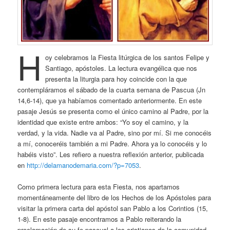
H
oy celebramos la Fiesta litúrgica de los santos Felipe y
Santiago, apóstoles. La lectura evangélica que nos
presenta la liturgia para hoy coincide con la que
contempláramos el sábado de la cuarta semana de Pascua (Jn
14,6-14), que ya habíamos comentado anteriormente. En este
pasaje Jesús se presenta como el único camino al Padre, por la
identidad que existe entre ambos: “Yo soy el camino, y la
verdad, y la vida. Nadie va al Padre, sino por mí. Si me conocéis
a mí, conoceréis también a mi Padre. Ahora ya lo conocéis y lo
habéis visto”. Les refiero a nuestra reflexión anterior, publicada
en
http://delamanodemaria.com/?p=7053
.
Como primera lectura para esta Fiesta, nos apartamos
momentáneamente del libro de los Hechos de los Apóstoles para
visitar la primera carta del apóstol san Pablo a los Corintios (15,
1-8). En este pasaje encontramos a Pablo reiterando la
proclamación de su fe pascual a los cristianos de la comunidad