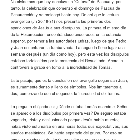
No olvidemos que hoy concluye la “Octava” de Pascua y, por
tanto, la celebración que comenzó el domingo de Pascua de
Resurrección y se prolongó hasta hoy. De ahí que la lectura
evangélica (Jn 20,19-31) nos presenta las primeras dos
apariciones de Jesús a sus discípulos. La primera el mismo día
de la Resurrección, encontrándose encerrados en la estancia
superior, por temor a las autoridades judías, luego de que Pedro
y Juan encontraran la tumba vacía. La segunda tiene lugar una
semana después (un día como hoy), pero esta vez los discípulos
estaban fortalecidos por la presencia del Resucitado. Ahora la
controversia giraba en torno a la incredulidad de Tomás.
Este pasaje, que es la conclusión del evangelio según san Juan,
es sumamente denso y lleno de símbolos. Nos limitaremos a
dos, comenzando con el segundo: la incredulidad de Tomás.
La pregunta obligada es: ¿Dónde estaba Tomás cuando el Señor
se apareció a los discípulos por primera vez? De seguro estaba
vagando, triste y desilusionado porque Jesús había muerto;
había visto esfumarse en una horas todas sus expectativas, sus
sueños mesiánicos. Se había separado del grupo. Por eso no
tuvo la experiencia de Jesús resucitado; como nos pasa a