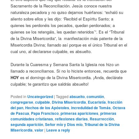
Sacramento de la Reconciliación. Jesús conoce nuestra
naturaleza pecadora y no quiso dejarnos huérfanos: “exhaló su
aliento sobre ellos y les dijo: ‘Recibid el Espíritu Santo; a
quienes les perdonéis los pecados, quedan perdonados; a
quienes se los retengáis, les quedan retenidos’”. Es el “Tribunal
de la Divina Misericordia”, la manifestación más patente de la
Misericordia Divina; llamado así porque es el único Tribunal en el
cual uno, al declararse culpable, es absuelto.
Durante la Cuaresma y Semana Santa la Iglesia nos hizo un
llamado a reconciliarnos. Si no lo hiciste entonces, recuerda que
HOY
es el domingo de la Divina Misericordia. ¡Anda, declárate
culpable; te garantizo que saldrás absuelto!
Posted in
Uncategorized
|
Tagged
absuelto
,
comunión
,
congregarse
,
culpable
,
Divina Misericordia
,
Eucaristía
,
fracción
del pan
,
Hechos de los Apóstoles
,
incredulidad de Tomás
,
Octava
de Pascua
,
Papa Francisco
,
primeras apariciones
,
primeras
comunidades cristianas
,
reflexiones diarias
,
Resurrección
,
segunda aparición
,
Señor mío y Dios mío
,
Tribunal de la Divina
Misericordia
,
valor
|
Leave a reply