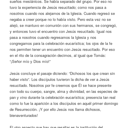
sueños mesiánicos. Se había separado del grupo. Por eso no
tuvo la experiencia de Jesús resucitado; como nos pasa a
nosotros cuando nos alejamos de la Iglesia. Cuando regresó se
negaba a creer porque no lo había visto. Pero esta vez no se
alejó, se mantuvo en comunión con sus hermanos, se congregó,
y entonces tuvo el encuentro con Jesús resucitado. Igual nos
pasa a nosotros cuando regresamos la Iglesia y nos
congregamos para la celebración eucarística; los ojos de la fe
nos permiten tener un encuentro con Jesús resucitado. Por eso
en el rito de la consagración decimos, al igual que Tomás:
“¡Señor mío y Dios mío!”
Jesús concluye el pasaje diciendo: “Dichosos los que crean sin
haber visto”. Los discípulos tuvieron la dicha de ver a Jesús
resucitado. Nosotros por fe creemos que Él se hace presente
con todo su cuerpo, sangre, alma y divinidad, en las especies de
pan y vino durante la celebración eucarística; presencia tan real
como lo fue la aparición a los discípulos en aquél primer domingo
de Resurrección. ¡Y por ello Jesús nos llama dichosos,
bienaventurados!
El otro aspecto que hay que resaltar es la institución del