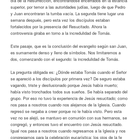
día de la Resurrección, encontrándose encerrados en la estancia
superior, por temor a las autoridades judías, luego de que Pedro
y Juan encontraran la tumba vacía. La segunda tiene lugar una
semana después, pero esta vez los discípulos estaban
fortalecidos por la presencia del Resucitado. Ahora la
controversia giraba en torno a la incredulidad de Tomás.
Este pasaje, que es la conclusión del evangelio según san Juan,
es sumamente denso y lleno de símbolos. Nos limitaremos a
dos, comenzando con el segundo: la incredulidad de Tomás.
La pregunta obligada es: ¿Dónde estaba Tomás cuando el Señor
se apareció a los discípulos por primera vez? De seguro estaba
vagando, triste y desilusionado porque Jesús había muerto;
había visto tronchados todos sus sueños. Se había separado del
grupo. Por eso no tuvo la experiencia de Jesús resucitado; como
nos pasa a nosotros cuando nos alejamos de la Iglesia. Cuando
regresó se negaba a creer porque no le había visto. Pero esta
vez no se alejó, se mantuvo en comunión con sus hermanos, se
congregó, y entonces tuvo el encuentro con Jesús resucitado.
Igual nos pasa a nosotros cuando regresamos a la Iglesia y nos
congregamos para la celebración eucarística; los ojos de la fe