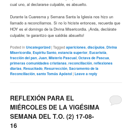
cual uno, al declararse culpable, es absuelto.
Durante la Cuaresma y Semana Santa la Iglesia nos hizo un
llamado a reconciliarnos. Si no lo hiciste entonces, recuerda que
HOY es el domingo de la Divina Misericordia. ¡Anda, declárate
culpable; te garantizo que saldrás absuelto!
Posted in
Uncategorized
|
Tagged
apariciones
,
discípulos
,
Divina
Misericordia
,
Espíritu Santo
,
estancia superior
,
Eucaristía
,
fracción del pan
,
Juan
,
Misterio Pascual
,
Octava de Pascua
,
primeras comunidades cristianas
,
reconciliación
,
reflexiones
diarias
,
Resucitado
,
Resurrección
,
Sacramento de la
Reconciliación
,
santo Tomás Apóstol
|
Leave a reply
REFLEXIÓN PARA EL
MIÉRCOLES DE LA VIGÉSIMA
SEMANA DEL T.O. (2) 17-08-
16