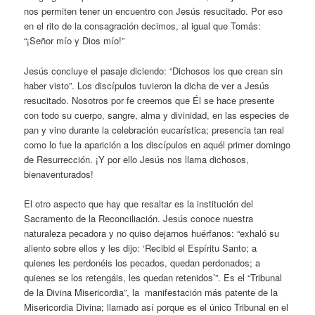
nos permiten tener un encuentro con Jesús resucitado. Por eso
en el rito de la consagración decimos, al igual que Tomás:
“¡Señor mío y Dios mío!”
Jesús concluye el pasaje diciendo: “Dichosos los que crean sin
haber visto”. Los discípulos tuvieron la dicha de ver a Jesús
resucitado. Nosotros por fe creemos que Él se hace presente
con todo su cuerpo, sangre, alma y divinidad, en las especies de
pan y vino durante la celebración eucarística; presencia tan real
como lo fue la aparición a los discípulos en aquél primer domingo
de Resurrección. ¡Y por ello Jesús nos llama dichosos,
bienaventurados!
El otro aspecto que hay que resaltar es la institución del
Sacramento de la Reconciliación. Jesús conoce nuestra
naturaleza pecadora y no quiso dejarnos huérfanos: “exhaló su
aliento sobre ellos y les dijo: ‘Recibid el Espíritu Santo; a
quienes les perdonéis los pecados, quedan perdonados; a
quienes se los retengáis, les quedan retenidos’”. Es el “Tribunal
de la Divina Misericordia”, la manifestación más patente de la
Misericordia Divina; llamado así porque es el único Tribunal en el