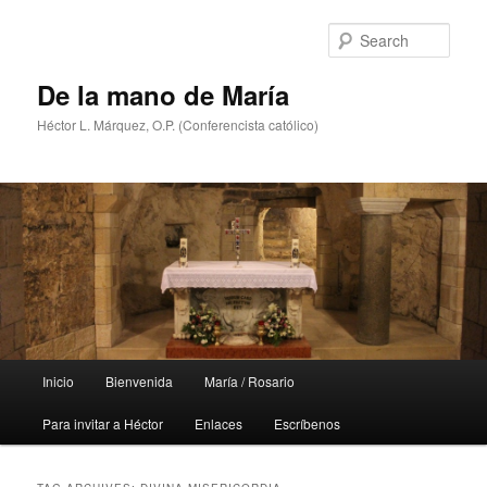
Skip
Skip
to
to
Sear
primary
secondary
content
content
De la mano de María
Héctor L. Márquez, O.P. (Conferencista católico)
Main
Inicio
Bienvenida
María / Rosario
menu
Para invitar a Héctor
Enlaces
Escríbenos