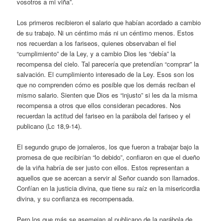
vosotros a mi viña”.
Los primeros recibieron el salario que habían acordado a cambio
de su trabajo. Ni un céntimo más ni un céntimo menos. Estos
nos recuerdan a los fariseos, quienes observaban el fiel
“cumplimiento” de la Ley, y a cambio Dios les “debía” la
recompensa del cielo. Tal parecería que pretendían “comprar” la
salvación. El cumplimiento interesado de la Ley. Esos son los
que no comprenden cómo es posible que los demás reciban el
mismo salario. Sienten que Dios es “injusto” si les da la misma
recompensa a otros que ellos consideran pecadores. Nos
recuerdan la actitud del fariseo en la parábola del fariseo y el
publicano (Lc 18,9-14).
El segundo grupo de jornaleros, los que fueron a trabajar bajo la
promesa de que recibirían “lo debido”, confiaron en que el dueño
de la viña habría de ser justo con ellos. Estos representan a
aquellos que se acercan a servir al Señor cuando son llamados.
Confían en la justicia divina, que tiene su raíz en la misericordia
divina, y su confianza es recompensada.
Pero los que más se asemejan al publicano de la parábola de