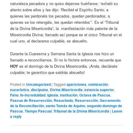
naturaleza pecadora y no quiso dejarnos huérfanos: “exhaló su
aliento sobre ellos y les dijo: ‘Recibid el Espíritu Santo; a
quienes les perdonéis los pecados, quedan perdonados; a
quienes se los retengáis, les quedan retenidos’”. Es el “Tribunal
de la Divina Misericordia”, la manifestación más patente de la
Misericordia Divina; llamado así porque es el único Tribunal en el
cual uno, al declararse culpable, es absuelto.
Durante la Cuaresma y Semana Santa la Iglesia nos hizo un
llamado a reconciliarnos. Si no lo hiciste entonces, recuerda que
HOY
es el domingo de la Divina Misericordia. ¡Anda, declárate
culpable; te garantizo que saldrás absuelto!
Posted in
Uncategorized
|
Tagged
apariciones
,
celebración
eucarística
,
discípulos
,
Divina Misericordia
,
estancia superior
,
Fano
,
fe-incredulidad
,
Iglesia
,
institución
,
Octava de Pascua
,
Pascua de Resurrección
,
Resucitado
,
Resurrección
,
Sacramento
de la Reconciliación
,
santo Tomás de Aquino
,
segundo domingo de
Pascua
,
Tiempo Pascual
,
Tribunal de la Divina Misericordia
|
Leave
a reply