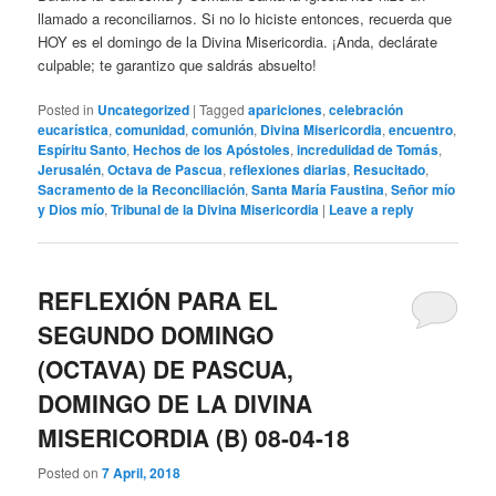
llamado a reconciliarnos. Si no lo hiciste entonces, recuerda que
HOY es el domingo de la Divina Misericordia. ¡Anda, declárate
culpable; te garantizo que saldrás absuelto!
Posted in
Uncategorized
|
Tagged
apariciones
,
celebración
eucarística
,
comunidad
,
comunión
,
Divina Misericordia
,
encuentro
,
Espíritu Santo
,
Hechos de los Apóstoles
,
incredulidad de Tomás
,
Jerusalén
,
Octava de Pascua
,
reflexiones diarias
,
Resucitado
,
Sacramento de la Reconciliación
,
Santa María Faustina
,
Señor mío
y Dios mío
,
Tribunal de la Divina Misericordia
|
Leave a reply
REFLEXIÓN PARA EL
SEGUNDO DOMINGO
(OCTAVA) DE PASCUA,
DOMINGO DE LA DIVINA
MISERICORDIA (B) 08-04-18
Posted on
7 April, 2018