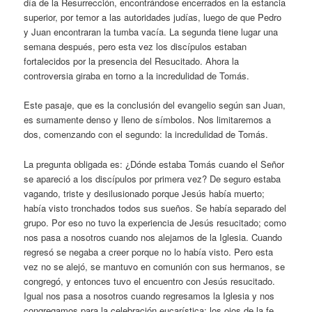
día de la Resurrección, encontrándose encerrados en la estancia
superior, por temor a las autoridades judías, luego de que Pedro
y Juan encontraran la tumba vacía. La segunda tiene lugar una
semana después, pero esta vez los discípulos estaban
fortalecidos por la presencia del Resucitado. Ahora la
controversia giraba en torno a la incredulidad de Tomás.
Este pasaje, que es la conclusión del evangelio según san Juan,
es sumamente denso y lleno de símbolos. Nos limitaremos a
dos, comenzando con el segundo: la incredulidad de Tomás.
La pregunta obligada es: ¿Dónde estaba Tomás cuando el Señor
se apareció a los discípulos por primera vez? De seguro estaba
vagando, triste y desilusionado porque Jesús había muerto;
había visto tronchados todos sus sueños. Se había separado del
grupo. Por eso no tuvo la experiencia de Jesús resucitado; como
nos pasa a nosotros cuando nos alejamos de la Iglesia. Cuando
regresó se negaba a creer porque no lo había visto. Pero esta
vez no se alejó, se mantuvo en comunión con sus hermanos, se
congregó, y entonces tuvo el encuentro con Jesús resucitado.
Igual nos pasa a nosotros cuando regresamos la Iglesia y nos
congregamos para la celebración eucarística; los ojos de la fe