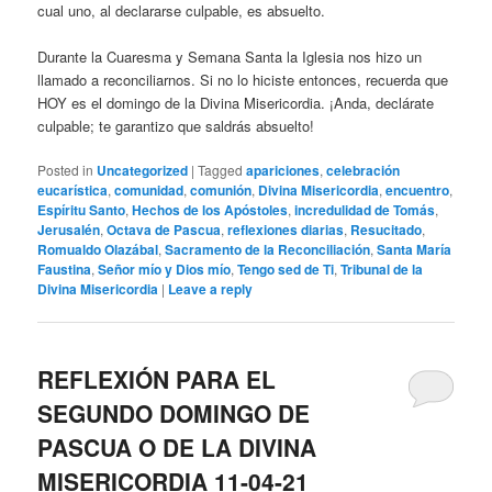
cual uno, al declararse culpable, es absuelto.
Durante la Cuaresma y Semana Santa la Iglesia nos hizo un
llamado a reconciliarnos. Si no lo hiciste entonces, recuerda que
HOY es el domingo de la Divina Misericordia. ¡Anda, declárate
culpable; te garantizo que saldrás absuelto!
Posted in
Uncategorized
|
Tagged
apariciones
,
celebración
eucarística
,
comunidad
,
comunión
,
Divina Misericordia
,
encuentro
,
Espíritu Santo
,
Hechos de los Apóstoles
,
incredulidad de Tomás
,
Jerusalén
,
Octava de Pascua
,
reflexiones diarias
,
Resucitado
,
Romualdo Olazábal
,
Sacramento de la Reconciliación
,
Santa María
Faustina
,
Señor mío y Dios mío
,
Tengo sed de Ti
,
Tribunal de la
Divina Misericordia
|
Leave a reply
REFLEXIÓN PARA EL
SEGUNDO DOMINGO DE
PASCUA O DE LA DIVINA
MISERICORDIA 11-04-21