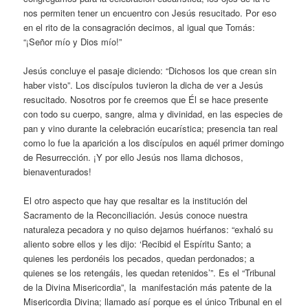
nos permiten tener un encuentro con Jesús resucitado. Por eso
en el rito de la consagración decimos, al igual que Tomás:
“¡Señor mío y Dios mío!”
Jesús concluye el pasaje diciendo: “Dichosos los que crean sin
haber visto”. Los discípulos tuvieron la dicha de ver a Jesús
resucitado. Nosotros por fe creemos que Él se hace presente
con todo su cuerpo, sangre, alma y divinidad, en las especies de
pan y vino durante la celebración eucarística; presencia tan real
como lo fue la aparición a los discípulos en aquél primer domingo
de Resurrección. ¡Y por ello Jesús nos llama dichosos,
bienaventurados!
El otro aspecto que hay que resaltar es la institución del
Sacramento de la Reconciliación. Jesús conoce nuestra
naturaleza pecadora y no quiso dejarnos huérfanos: “exhaló su
aliento sobre ellos y les dijo: ‘Recibid el Espíritu Santo; a
quienes les perdonéis los pecados, quedan perdonados; a
quienes se los retengáis, les quedan retenidos’”. Es el “Tribunal
de la Divina Misericordia”, la manifestación más patente de la
Misericordia Divina; llamado así porque es el único Tribunal en el