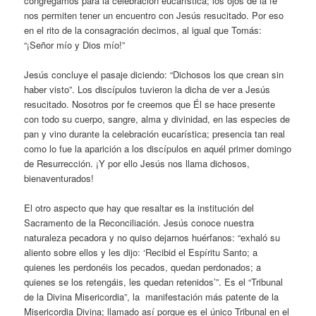
congregamos para la celebración eucarística; los ojos de la fe
nos permiten tener un encuentro con Jesús resucitado. Por eso
en el rito de la consagración decimos, al igual que Tomás:
“¡Señor mío y Dios mío!”
Jesús concluye el pasaje diciendo: “Dichosos los que crean sin
haber visto”. Los discípulos tuvieron la dicha de ver a Jesús
resucitado. Nosotros por fe creemos que Él se hace presente
con todo su cuerpo, sangre, alma y divinidad, en las especies de
pan y vino durante la celebración eucarística; presencia tan real
como lo fue la aparición a los discípulos en aquél primer domingo
de Resurrección. ¡Y por ello Jesús nos llama dichosos,
bienaventurados!
El otro aspecto que hay que resaltar es la institución del
Sacramento de la Reconciliación. Jesús conoce nuestra
naturaleza pecadora y no quiso dejarnos huérfanos: “exhaló su
aliento sobre ellos y les dijo: ‘Recibid el Espíritu Santo; a
quienes les perdonéis los pecados, quedan perdonados; a
quienes se los retengáis, les quedan retenidos’”. Es el “Tribunal
de la Divina Misericordia”, la manifestación más patente de la
Misericordia Divina; llamado así porque es el único Tribunal en el