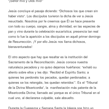
“¡Señor mío y Dios mío!”
Jesús concluye el pasaje diciendo: “Dichosos los que crean sin
haber visto”. Los discípulos tuvieron la dicha de ver a Jesús
resucitado. Nosotros por fe creemos que Él se hace presente
con todo su cuerpo, sangre, alma y divinidad, en las especies de
pan y vino durante la celebración eucarística; presencia tan real
como lo fue la aparición a los discípulos en aquél primer domingo
de Resurrección. ¡Y por ello Jesús nos llama dichosos,
bienaventurados!
El otro aspecto que hay que resaltar es la institución del
Sacramento de la Reconciliación. Jesús conoce nuestra
naturaleza pecadora y no quiso dejarnos huérfanos: “exhaló su
aliento sobre ellos y les dijo: ‘Recibid el Espíritu Santo; a
quienes les perdonéis los pecados, quedan perdonados; a
quienes se los retengáis, les quedan retenidos’”. Es el “Tribunal
de la Divina Misericordia”, la manifestación más patente de la
Misericordia Divina; llamado así porque es el único Tribunal en el
cual uno, al declararse culpable, sale absuelto.
Durante la Cuaresma y Semana Santa la Iglesia nos hizo un