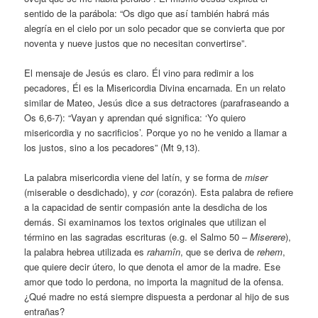
sentido de la parábola: “Os digo que así también habrá más
alegría en el cielo por un solo pecador que se convierta que por
noventa y nueve justos que no necesitan convertirse”.
El mensaje de Jesús es claro. Él vino para redimir a los
pecadores, Él es la Misericordia Divina encarnada. En un relato
similar de Mateo, Jesús dice a sus detractores (parafraseando a
Os 6,6-7): “Vayan y aprendan qué significa: ‘Yo quiero
misericordia y no sacrificios’. Porque yo no he venido a llamar a
los justos, sino a los pecadores” (Mt 9,13).
La palabra misericordia viene del latín, y se forma de
miser
(miserable o desdichado), y
cor
(corazón). Esta palabra de refiere
a la capacidad de sentir compasión ante la desdicha de los
demás. Si examinamos los textos originales que utilizan el
término en las sagradas escrituras (e.g. el Salmo 50 –
Miserere
),
la palabra hebrea utilizada es
rahamîn
, que se deriva de
rehem
,
que quiere decir útero, lo que denota el amor de la madre. Ese
amor que todo lo perdona, no importa la magnitud de la ofensa.
¿Qué madre no está siempre dispuesta a perdonar al hijo de sus
entrañas?