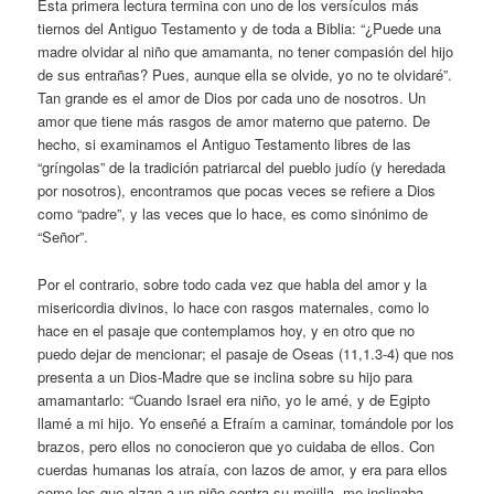
Esta primera lectura termina con uno de los versículos más
tiernos del Antiguo Testamento y de toda a Biblia: “¿Puede una
madre olvidar al niño que amamanta, no tener compasión del hijo
de sus entrañas? Pues, aunque ella se olvide, yo no te olvidaré”.
Tan grande es el amor de Dios por cada uno de nosotros. Un
amor que tiene más rasgos de amor materno que paterno. De
hecho, si examinamos el Antiguo Testamento libres de las
“gríngolas” de la tradición patriarcal del pueblo judío (y heredada
por nosotros), encontramos que pocas veces se refiere a Dios
como “padre”, y las veces que lo hace, es como sinónimo de
“Señor”.
Por el contrario, sobre todo cada vez que habla del amor y la
misericordia divinos, lo hace con rasgos maternales, como lo
hace en el pasaje que contemplamos hoy, y en otro que no
puedo dejar de mencionar; el pasaje de Oseas (11,1.3-4) que nos
presenta a un Dios-Madre que se inclina sobre su hijo para
amamantarlo: “Cuando Israel era niño, yo le amé, y de Egipto
llamé a mi hijo. Yo enseñé a Efraím a caminar, tomándole por los
brazos, pero ellos no conocieron que yo cuidaba de ellos. Con
cuerdas humanas los atraía, con lazos de amor, y era para ellos
como los que alzan a un niño contra su mejilla, me inclinaba