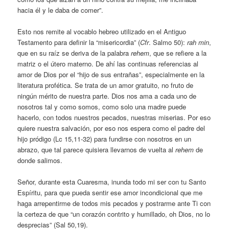
hacia él y le daba de comer”.
Esto nos remite al vocablo hebreo utilizado en el Antiguo
Testamento para definir la “misericordia” (
Cfr
. Salmo 50):
rah min
,
que en su raíz se deriva de la palabra
rehem
, que se refiere a la
matriz o el útero materno. De ahí las continuas referencias al
amor de Dios por el “hijo de sus entrañas”, especialmente en la
literatura profética. Se trata de un amor gratuito, no fruto de
ningún mérito de nuestra parte. Dios nos ama a cada uno de
nosotros tal y como somos, como solo una madre puede
hacerlo, con todos nuestros pecados, nuestras miserias. Por eso
quiere nuestra salvación, por eso nos espera como el padre del
hijo pródigo (Lc 15,11-32) para fundirse con nosotros en un
abrazo, que tal parece quisiera llevarnos de vuelta al
rehem
de
donde salimos.
Señor, durante esta Cuaresma, inunda todo mi ser con tu Santo
Espíritu, para que pueda sentir ese amor incondicional que me
haga arrepentirme de todos mis pecados y postrarme ante Ti con
la certeza de que “un corazón contrito y humillado, oh Dios, no lo
desprecias” (Sal 50,19).