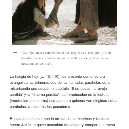
“Os digo que así también habrá más alegría en el cielo por un solo
pecador que se convierta que por noventa y nueve justos que no
necesitan convertirse”.
La liturgia de hoy (Lc 15,1-10) nos presenta como lectura
evangélica las primeras dos de las llamadas parábolas de la
misericordia que ocupan el capítulo 15 de Lucas, la “oveja
perdida” y la “dracma perdida”. La introducción de la lectura
(versículos uno al tres) nos apunta a quiénes van dirigidas estas
parábolas: a nosotros los pecadores.
El pasaje comienza con la crítica de los escribas y fariseos
contra Jesús, a quien acusaban de acoger y compartir la mesa