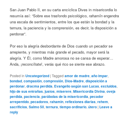
San Juan Pablo II, en su carta encíclica Dives in misericordia lo
resumía así: “Sobre ese trasfondo psicológico,
rahamîn
engendra
una escala de sentimientos, entre los que están la bondad y la
ternura, la paciencia y la comprensión, es decir, la disposición a
perdonar”.
Por eso la alegría desbordante de Dios cuando un pecador se
arrepiente, y mientras más grande el pecado, mayor será la
alegría. Y Él, como Madre amorosa no se cansa de esperar…
Anda, ¡reconcíliate!, verás qué rico se siente ese abrazo.
Posted in
Uncategorized
|
Tagged
amor de madre
,
año impar
,
bondad
,
compasión
,
compresión
,
Dios-Madre
,
disposición a
perdonar
,
dracma perdida
,
Evangelio según san Lucas
,
excluidos
,
hijo de sus entrañas
,
justos
,
miserere
,
Misericordia Divina
,
oveja
perdida
,
paciencia
,
parábolas de la misericordia
,
pecador
arrepentido
,
pecadores
,
rahamin
,
reflexiones diarias
,
rehem
,
sacrificios
,
Salmo 50
,
ternura
,
tiempo ordinario
,
útero
|
Leave a
reply