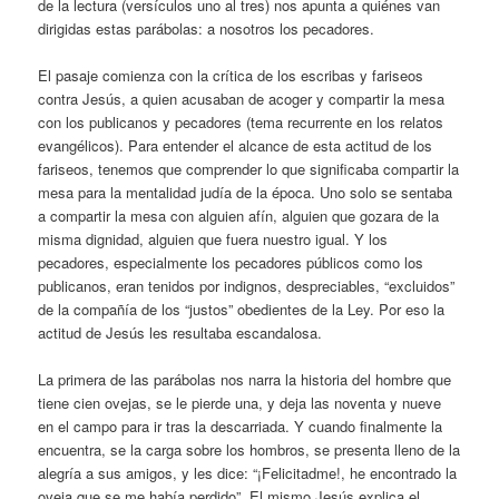
de la lectura (versículos uno al tres) nos apunta a quiénes van
dirigidas estas parábolas: a nosotros los pecadores.
El pasaje comienza con la crítica de los escribas y fariseos
contra Jesús, a quien acusaban de acoger y compartir la mesa
con los publicanos y pecadores (tema recurrente en los relatos
evangélicos). Para entender el alcance de esta actitud de los
fariseos, tenemos que comprender lo que significaba compartir la
mesa para la mentalidad judía de la época. Uno solo se sentaba
a compartir la mesa con alguien afín, alguien que gozara de la
misma dignidad, alguien que fuera nuestro igual. Y los
pecadores, especialmente los pecadores públicos como los
publicanos, eran tenidos por indignos, despreciables, “excluidos”
de la compañía de los “justos” obedientes de la Ley. Por eso la
actitud de Jesús les resultaba escandalosa.
La primera de las parábolas nos narra la historia del hombre que
tiene cien ovejas, se le pierde una, y deja las noventa y nueve
en el campo para ir tras la descarriada. Y cuando finalmente la
encuentra, se la carga sobre los hombros, se presenta lleno de la
alegría a sus amigos, y les dice: “¡Felicitadme!, he encontrado la
oveja que se me había perdido”. El mismo Jesús explica el