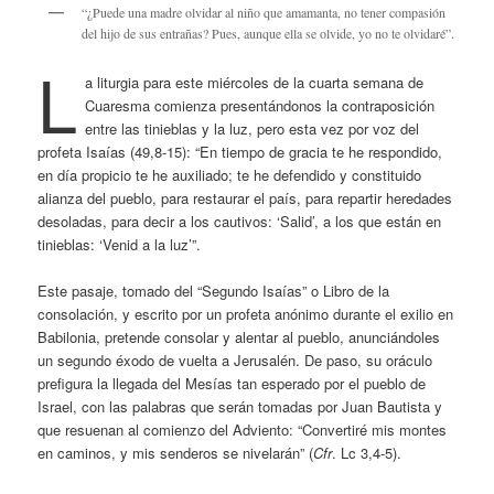
“¿Puede una madre olvidar al niño que amamanta, no tener compasión
del hijo de sus entrañas? Pues, aunque ella se olvide, yo no te olvidaré”.
L
a liturgia para este miércoles de la cuarta semana de
Cuaresma comienza presentándonos la contraposición
entre las tinieblas y la luz, pero esta vez por voz del
profeta Isaías (49,8-15): “En tiempo de gracia te he respondido,
en día propicio te he auxiliado; te he defendido y constituido
alianza del pueblo, para restaurar el país, para repartir heredades
desoladas, para decir a los cautivos: ‘Salid’, a los que están en
tinieblas: ‘Venid a la luz’”.
Este pasaje, tomado del “Segundo Isaías” o Libro de la
consolación, y escrito por un profeta anónimo durante el exilio en
Babilonia, pretende consolar y alentar al pueblo, anunciándoles
un segundo éxodo de vuelta a Jerusalén. De paso, su oráculo
prefigura la llegada del Mesías tan esperado por el pueblo de
Israel, con las palabras que serán tomadas por Juan Bautista y
que resuenan al comienzo del Adviento: “Convertiré mis montes
en caminos, y mis senderos se nivelarán” (
Cfr
. Lc 3,4-5).