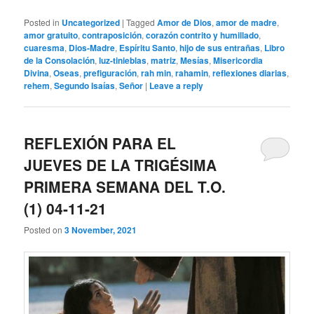
Posted in
Uncategorized
|
Tagged
Amor de Dios
,
amor de madre
,
amor gratuito
,
contraposición
,
corazón contrito y humillado
,
cuaresma
,
Dios-Madre
,
Espíritu Santo
,
hijo de sus entrañas
,
Libro
de la Consolación
,
luz-tinieblas
,
matriz
,
Mesías
,
Misericordia
Divina
,
Oseas
,
prefiguración
,
rah min
,
rahamin
,
reflexiones diarias
,
rehem
,
Segundo Isaías
,
Señor
|
Leave a reply
REFLEXIÓN PARA EL
JUEVES DE LA TRIGÉSIMA
PRIMERA SEMANA DEL T.O.
(1) 04-11-21
Posted on
3 November, 2021