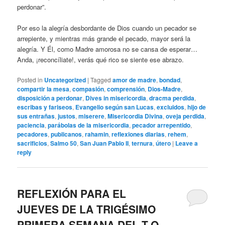
perdonar”.
Por eso la alegría desbordante de Dios cuando un pecador se
arrepiente, y mientras más grande el pecado, mayor será la
alegría. Y Él, como Madre amorosa no se cansa de esperar…
Anda, ¡reconcíliate!, verás qué rico se siente ese abrazo.
Posted in
Uncategorized
|
Tagged
amor de madre
,
bondad
,
compartir la mesa
,
compasión
,
comprensión
,
Dios-Madre
,
disposición a perdonar
,
Dives in misericordia
,
dracma perdida
,
escribas y fariseos
,
Evangelio según san Lucas
,
excluidos
,
hijo de
sus entrañas
,
justos
,
miserere
,
Misericordia Divina
,
oveja perdida
,
paciencia
,
parábolas de la misericordia
,
pecador arrepentido
,
pecadores
,
publicanos
,
rahamin
,
reflexiones diarias
,
rehem
,
sacrificios
,
Salmo 50
,
San Juan Pablo II
,
ternura
,
útero
|
Leave a
reply
REFLEXIÓN PARA EL
JUEVES DE LA TRIGÉSIMO
PRIMERA SEMANA DEL T.O.