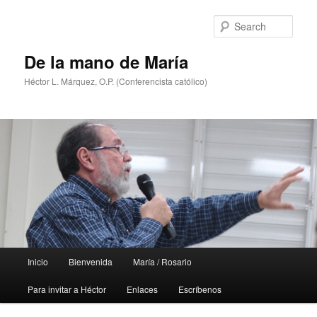
Skip
Skip
to
to
Sear
primary
secondary
content
content
De la mano de María
Héctor L. Márquez, O.P. (Conferencista católico)
Main
Inicio
Bienvenida
María / Rosario
menu
Para invitar a Héctor
Enlaces
Escríbenos