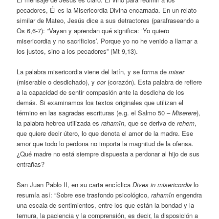
pecadores, Él es la Misericordia Divina encarnada. En un relato
similar de Mateo, Jesús dice a sus detractores (parafraseando a
Os 6,6-7): “Vayan y aprendan qué significa: ‘Yo quiero
misericordia y no sacrificios’. Porque yo no he venido a llamar a
los justos, sino a los pecadores” (Mt 9,13).
La palabra misericordia viene del latín, y se forma de
miser
(miserable o desdichado), y
cor
(corazón). Esta palabra de refiere
a la capacidad de sentir compasión ante la desdicha de los
demás. Si examinamos los textos originales que utilizan el
término en las sagradas escrituras (e.g. el Salmo 50 –
Miserere
),
la palabra hebrea utilizada es
rahamîn
, que se deriva de
rehem
,
que quiere decir útero, lo que denota el amor de la madre. Ese
amor que todo lo perdona no importa la magnitud de la ofensa.
¿Qué madre no está siempre dispuesta a perdonar al hijo de sus
entrañas?
San Juan Pablo II, en su carta encíclica
Dives in misericordia
lo
resumía así: “Sobre ese trasfondo psicológico,
rahamîn
engendra
una escala de sentimientos, entre los que están la bondad y la
ternura, la paciencia y la comprensión, es decir, la disposición a