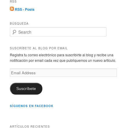
RSS
RSS - Posts
BÚSQUEDA
S
e
a
r
SUSCRÍBETE AL BLOG POR EMAIL
c
Registra tu correo electrónico para suscribirte al blog y recibe una
h
notificación por email cada vez que publiquemos un nuevo artículo.
Email
Address
Suscríbete
SÍGUENOS EN FACEBOOK
ARTÍCULOS RECIENTES