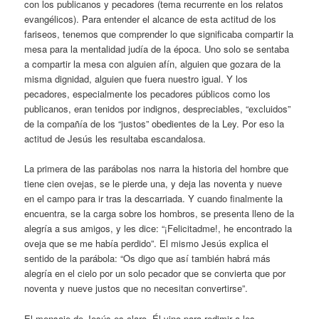
con los publicanos y pecadores (tema recurrente en los relatos
evangélicos). Para entender el alcance de esta actitud de los
fariseos, tenemos que comprender lo que significaba compartir la
mesa para la mentalidad judía de la época. Uno solo se sentaba
a compartir la mesa con alguien afín, alguien que gozara de la
misma dignidad, alguien que fuera nuestro igual. Y los
pecadores, especialmente los pecadores públicos como los
publicanos, eran tenidos por indignos, despreciables, “excluidos”
de la compañía de los “justos” obedientes de la Ley. Por eso la
actitud de Jesús les resultaba escandalosa.
La primera de las parábolas nos narra la historia del hombre que
tiene cien ovejas, se le pierde una, y deja las noventa y nueve
en el campo para ir tras la descarriada. Y cuando finalmente la
encuentra, se la carga sobre los hombros, se presenta lleno de la
alegría a sus amigos, y les dice: “¡Felicitadme!, he encontrado la
oveja que se me había perdido”. El mismo Jesús explica el
sentido de la parábola: “Os digo que así también habrá más
alegría en el cielo por un solo pecador que se convierta que por
noventa y nueve justos que no necesitan convertirse”.
El mensaje de Jesús es claro. Él vino para redimir a los