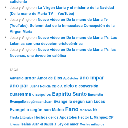
suficiente
Jose y Angie
on
La Virgen María y el misterio de la Navidad
(De la mano de María TV – YouTube)
Jose y Angie
on
Nuevo vídeo en De la mano de María Tv
(YouTube): Solemnidad de la Inmaculada Concepción de la
Virgen María
Jose y Angie
on
Nuevo vídeo en De la mano de María TV: Las
Letanías son una devoción cristocéntrica
Jose y Angie
on
Nuevo vídeo en De la mano de María TV: las
Novenas, una devoción católica
TAGS
año impar
amor
Amor de Dios
Adviento
Apóstoles
año par
ciclo c
conversión
Buena Noticia
Ciclo A
Espíritu Santo
cuaresma
discípulos
Eucaristía
Evangelio según san Lucas
Evangelio según san Juan
Fano
fe
Evangelio según san Mateo
fariseos
Hechos de los Apóstoles
Héctor L. Márquez OP
Fiesta Litúrgica
Isaías
Ley del amor
Iglesia
Juan el Bautista
Mesías
milagros