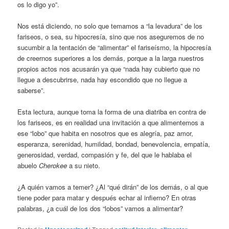
os lo digo yo”.
Nos está diciendo, no solo que temamos a “la levadura” de los
fariseos, o sea, su hipocresía, sino que nos aseguremos de no
sucumbir a la tentación de “alimentar” el fariseísmo, la hipocresía
de creernos superiores a los demás, porque a la larga nuestros
propios actos nos acusarán ya que “nada hay cubierto que no
llegue a descubrirse, nada hay escondido que no llegue a
saberse”.
Esta lectura, aunque toma la forma de una diatriba en contra de
los fariseos, es en realidad una invitación a que alimentemos a
ese “lobo” que habita en nosotros que es alegría, paz amor,
esperanza, serenidad, humildad, bondad, benevolencia, empatía,
generosidad, verdad, compasión y fe, del que le hablaba el
abuelo
Cherokee
a su nieto.
¿A quién vamos a temer? ¿Al “qué dirán” de los demás, o al que
tiene poder para matar y después echar al infierno? En otras
palabras, ¿a cuál de los dos “lobos” vamos a alimentar?