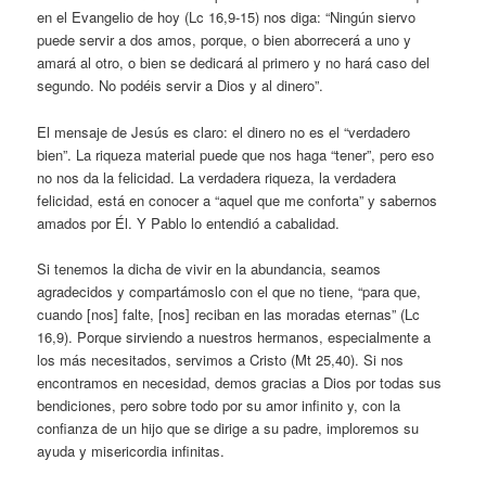
en el Evangelio de hoy (Lc 16,9-15) nos diga: “Ningún siervo
puede servir a dos amos, porque, o bien aborrecerá a uno y
amará al otro, o bien se dedicará al primero y no hará caso del
segundo. No podéis servir a Dios y al dinero”.
El mensaje de Jesús es claro: el dinero no es el “verdadero
bien”. La riqueza material puede que nos haga “tener”, pero eso
no nos da la felicidad. La verdadera riqueza, la verdadera
felicidad, está en conocer a “aquel que me conforta” y sabernos
amados por Él. Y Pablo lo entendió a cabalidad.
Si tenemos la dicha de vivir en la abundancia, seamos
agradecidos y compartámoslo con el que no tiene, “para que,
cuando [nos] falte, [nos] reciban en las moradas eternas” (Lc
16,9). Porque sirviendo a nuestros hermanos, especialmente a
los más necesitados, servimos a Cristo (Mt 25,40). Si nos
encontramos en necesidad, demos gracias a Dios por todas sus
bendiciones, pero sobre todo por su amor infinito y, con la
confianza de un hijo que se dirige a su padre, imploremos su
ayuda y misericordia infinitas.