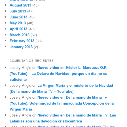
August 2013
(45)
July 2013
(47)
June 2013
(43)
May 2013
(48)
April 2013
(48)
March 2013
(67)
February 2013
(38)
January 2013
(2)
COMENTARIOS RECIENTES
Jose y Angie
on
Nuevo vídeo en Héctor L. Márquez, O.P.
(YouTube) – La Octava de Navidad; porque un día no es
suficiente
Jose y Angie
on
La Virgen María y el misterio de la Navidad
(De la mano de María TV – YouTube)
Jose y Angie
on
Nuevo vídeo en De la mano de María Tv
(YouTube): Solemnidad de la Inmaculada Concepción de la
Virgen María
Jose y Angie
on
Nuevo vídeo en De la mano de María TV: Las
Letanías son una devoción cristocéntrica
Jose y Angie
on
Nuevo vídeo en De la mano de María TV: las