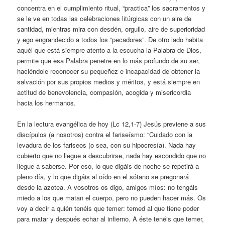
concentra en el cumplimiento ritual, “practica” los sacramentos y
se le ve en todas las celebraciones litúrgicas con un aire de
santidad, mientras mira con desdén, orgullo, aire de superioridad
y ego engrandecido a todos los “pecadores”. De otro lado habita
aquél que está siempre atento a la escucha la Palabra de Dios,
permite que esa Palabra penetre en lo más profundo de su ser,
haciéndole reconocer su pequeñez e incapacidad de obtener la
salvación por sus propios medios y méritos, y está siempre en
actitud de benevolencia, compasión, acogida y misericordia
hacia los hermanos.
En la lectura evangélica de hoy (Lc 12,1-7) Jesús previene a sus
discípulos (a nosotros) contra el fariseísmo: “Cuidado con la
levadura de los fariseos (o sea, con su hipocresía). Nada hay
cubierto que no llegue a descubrirse, nada hay escondido que no
llegue a saberse. Por eso, lo que digáis de noche se repetirá a
pleno día, y lo que digáis al oído en el sótano se pregonará
desde la azotea. A vosotros os digo, amigos míos: no tengáis
miedo a los que matan el cuerpo, pero no pueden hacer más. Os
voy a decir a quién tenéis que temer: temed al que tiene poder
para matar y después echar al infierno. A éste tenéis que temer,