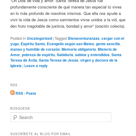
“Oh Dios de vida y amor: Santa Teresa de Jesús fue
profundamente consciente de qué manera tan especial tú vives
en lo más profundo de nosotros mismos. Que ella nos ayude a
vivir la vida de Jesús como sarmientos vivos unidos a la vid, que
den fruto inagotable de justicia, bondad y amor” (oración colecta).
Posted in
Uncategorized
|
Tagged
Bienaventuranzas
,
cargar con el
yugo
,
Espíritu Santo
,
Evangelio según san Mateo
,
gente sencilla
,
manso y humilde de corazón
,
Memoria obligatoria
,
Misterio de
Amor
,
pobreza de espíritu
,
Sabiduría
,
sabios y entendidos
,
Santa
Teresa de Ávila
,
Santa Teresa de Jesús
,
virgen y doctora de la
Iglesia
|
Leave a reply
RSS
RSS - Posts
BÚSQUEDA
S
e
a
r
SUSCRÍBETE AL BLOG POR EMAIL