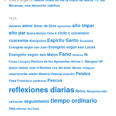
Novenas, una devoción católica
TAGS
año impar
amor
Amor de Dios
Adviento
Apóstoles
año par
ciclo c
conversión
Buena Noticia
Ciclo A
Espíritu Santo
cuaresma
discípulos
Eucaristía
Evangelio según san Lucas
Evangelio según san Juan
Fano
fe
Evangelio según san Mateo
fariseos
Hechos de los Apóstoles
Héctor L. Márquez OP
Fiesta Litúrgica
Isaías
Ley del amor
Iglesia
Juan el Bautista
Mesías
milagros
Palabra
misericordia
oración
misión
Misterio Pascual
Pascua
Papa Francisco
parábolas
reflexiones diarias
Reino
Resurrección
tiempo ordinario
seguimiento
salvación
Vida eterna
YouTube