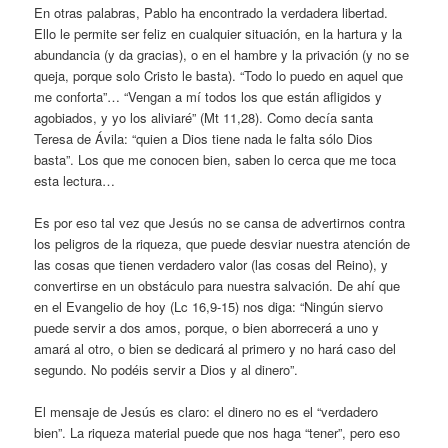
En otras palabras, Pablo ha encontrado la verdadera libertad.
Ello le permite ser feliz en cualquier situación, en la hartura y la
abundancia (y da gracias), o en el hambre y la privación (y no se
queja, porque solo Cristo le basta). “Todo lo puedo en aquel que
me conforta”… “Vengan a mí todos los que están afligidos y
agobiados, y yo los aliviaré” (Mt 11,28). Como decía santa
Teresa de Ávila: “quien a Dios tiene nada le falta sólo Dios
basta”. Los que me conocen bien, saben lo cerca que me toca
esta lectura…
Es por eso tal vez que Jesús no se cansa de advertirnos contra
los peligros de la riqueza, que puede desviar nuestra atención de
las cosas que tienen verdadero valor (las cosas del Reino), y
convertirse en un obstáculo para nuestra salvación. De ahí que
en el Evangelio de hoy (Lc 16,9-15) nos diga: “Ningún siervo
puede servir a dos amos, porque, o bien aborrecerá a uno y
amará al otro, o bien se dedicará al primero y no hará caso del
segundo. No podéis servir a Dios y al dinero”.
El mensaje de Jesús es claro: el dinero no es el “verdadero
bien”. La riqueza material puede que nos haga “tener”, pero eso