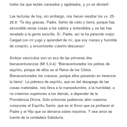
todos los que estáis cansados y agobiados, y yo os aliviaré”.
Las lecturas de hoy, sin embargo, nos hacen resaltar los vv. 25-
26.9: “Te doy gracias, Padre, Señor de cielo y tierra, porque has
escondido estas cosas a los sabios y entendidos y se las has
revelado a la gente sencilla. Sí, Padre, así te ha parecido mejor.
Cargad con mi yugo y aprended de mí, que soy manso y humilde
de corazón, y encontraréis vuestro descanso”.
Ambos versículos son un eco de las primeras dos
bienaventuranzas (Mt 5,3-4): “Bienaventurados los pobres de
espíritu, porque de ellos es el Reino de los Cielos.
Bienaventurados los mansos, porque ellos poseerán en herencia
la tierra”. La pobreza de espíritu, que es del desapego de las
cosas materiales, nos lleva a la mansedumbre, a la humildad, a
no creernos superiores a los demás, a depender de la
Providencia Divina. Solo entonces podremos abrir nuestros
corazones al Espíritu Santo, que es el Amor que se profesan el
Padre y el Hijo que se derrama sobre nosotros. Y ese amor es
fuente de la verdadera Sabiduría.