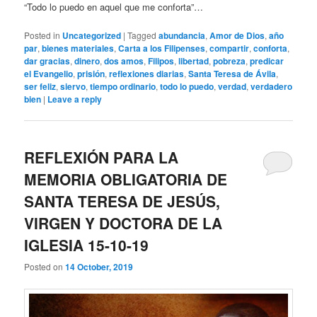
“Todo lo puedo en aquel que me conforta”…
Posted in
Uncategorized
|
Tagged
abundancia
,
Amor de Dios
,
año
par
,
bienes materiales
,
Carta a los Filipenses
,
compartir
,
conforta
,
dar gracias
,
dinero
,
dos amos
,
Filipos
,
libertad
,
pobreza
,
predicar
el Evangelio
,
prisión
,
reflexiones diarias
,
Santa Teresa de Ávila
,
ser feliz
,
siervo
,
tiempo ordinario
,
todo lo puedo
,
verdad
,
verdadero
bien
|
Leave a reply
REFLEXIÓN PARA LA
MEMORIA OBLIGATORIA DE
SANTA TERESA DE JESÚS,
VIRGEN Y DOCTORA DE LA
IGLESIA 15-10-19
Posted on
14 October, 2019