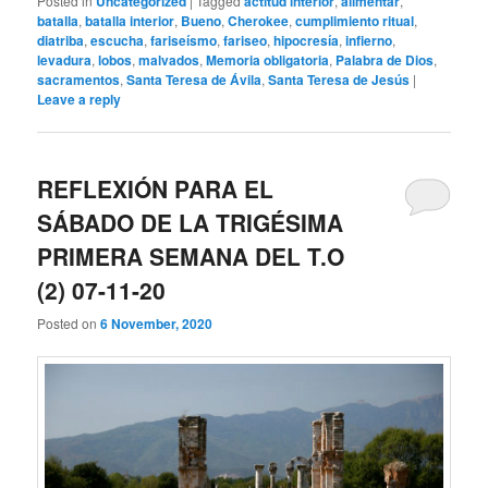
Posted in
Uncategorized
|
Tagged
actitud interior
,
alimentar
,
batalla
,
batalla interior
,
Bueno
,
Cherokee
,
cumplimiento ritual
,
diatriba
,
escucha
,
fariseísmo
,
fariseo
,
hipocresía
,
infierno
,
levadura
,
lobos
,
malvados
,
Memoria obligatoria
,
Palabra de Dios
,
sacramentos
,
Santa Teresa de Ávila
,
Santa Teresa de Jesús
|
Leave a reply
REFLEXIÓN PARA EL
SÁBADO DE LA TRIGÉSIMA
PRIMERA SEMANA DEL T.O
(2) 07-11-20
Posted on
6 November, 2020