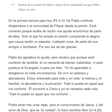
Ruinas de la ciudad de Filipos, hogar de la comunidad a la que Pablo
dirige su carta.
En la primera lectura para hoy (Fil 4,10-19) Pablo continúa
dirigiéndose a la comunidad de Filipos desde la prisión. Está
contento porque acaba de recibir una ayuda económica de parte
de ellos. Solo el que ha estado en prisión comprende la alegría
que causa recibir un paquete, cualquier cosa, de parte de sus
amigos o familiares. Por eso les da las gracias.
Pablo les agradece la ayuda, pero recalca que aunque está
contento de recibirla, él no necesita de bienes materiales, ni para
predicar el Evangelio ni para ser feliz: “Yo he aprendido a
arreglarme en toda circunstancia. Sé vivir en pobreza y
abundancia. Estoy entrenado para todo y en todo: la hartura y el
hambre, la abundancia y la privación. Todo lo puedo en aquel que
me conforta”. Él encontró a Cristo y ya no necesita nada más.
“Todo lo puedo en aquel que me conforta”…
Podrá estar tras unas rejas, pero el conocimiento de Jesús, y del
amor de Dios, que es “la verdad”, lo hace sentirse libre (Jn 8,32).