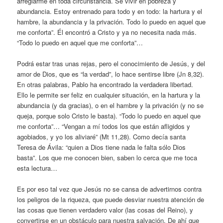
arreglarme en toda circunstancia. Sé vivir en pobreza y
abundancia. Estoy entrenado para todo y en todo: la hartura y el
hambre, la abundancia y la privación. Todo lo puedo en aquel que
me conforta”. Él encontró a Cristo y ya no necesita nada más.
“Todo lo puedo en aquel que me conforta”…
Podrá estar tras unas rejas, pero el conocimiento de Jesús, y del
amor de Dios, que es “la verdad”, lo hace sentirse libre (Jn 8,32).
En otras palabras, Pablo ha encontrado la verdadera libertad.
Ello le permite ser feliz en cualquier situación, en la hartura y la
abundancia (y da gracias), o en el hambre y la privación (y no se
queja, porque solo Cristo le basta). “Todo lo puedo en aquel que
me conforta”… “Vengan a mí todos los que están afligidos y
agobiados, y yo los aliviaré” (Mt 11,28). Como decía santa
Teresa de Ávila: “quien a Dios tiene nada le falta sólo Dios
basta”. Los que me conocen bien, saben lo cerca que me toca
esta lectura…
Es por eso tal vez que Jesús no se cansa de advertirnos contra
los peligros de la riqueza, que puede desviar nuestra atención de
las cosas que tienen verdadero valor (las cosas del Reino), y
convertirse en un obstáculo para nuestra salvación. De ahí que