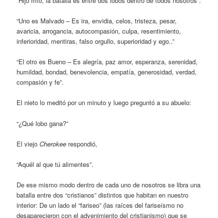
“Hijo mío, la batalla es entre dos lobos dentro de todos nosotros”.
“Uno es Malvado – Es ira, envidia, celos, tristeza, pesar,
avaricia, arrogancia, autocompasión, culpa, resentimiento,
inferioridad, mentiras, falso orgullo, superioridad y ego..”
“El otro es Bueno – Es alegría, paz amor, esperanza, serenidad,
humildad, bondad, benevolencia, empatía, generosidad, verdad,
compasión y fe”.
El nieto lo meditó por un minuto y luego preguntó a su abuelo:
“¿Qué lobo gana?”
El viejo
Cherokee
respondió,
“Aquél al que tú alimentes”.
De ese mismo modo dentro de cada uno de nosotros se libra una
batalla entre dos “cristianos” distintos que habitan en nuestro
interior: De un lado el “fariseo” (las raíces del fariseísmo no
desaparecieron con el advenimiento del cristianismo) que se