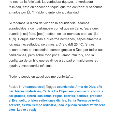
no nos da la felicidad. La verdadera riqueza, la verdadera
felicidad, está en conocer a “aquel que me conforta” y sabernos
amados por Él. Y Pablo lo entendió a cabalidad.
Si tenemos la dicha de vivir en la abundancia, seamos
agradecidos y compartámoslo con el que no tiene, “para que,
cuando [nos] falte, [nos] reciban en las moradas eternas” (Lc
16,9). Porque sirviendo a nuestros hermanos, especialmente a
los más necesitados, servimos a Cristo (Mt 25,40). Si nos
encontramos en necesidad, demos gracias a Dios por todas sus
bendiciones, pero sobre todo por su amor infinito y, con la
confianza de un hijo que se dirige a su padre, imploremos su
ayuda y misericordia infinitas.
“Todo lo puedo en aquel que me conforta”…
Posted in
Uncategorized
|
Tagged
abundancia
,
Amor de Dios
,
año
par
,
bienes materiales
,
Carta a los Filipenses
,
compartir
,
conforta
,
dar gracias
,
dinero
,
dos amos
,
Filipos
,
libertad
,
pobreza
,
predicar
el Evangelio
,
prisión
,
reflexiones diarias
,
Santa Teresa de Ávila
,
ser feliz
,
siervo
,
tiempo ordinario
,
todo lo puedo
,
verdad
,
verdadero
bien
|
Leave a reply