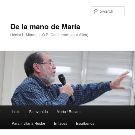
Skip
Skip
to
to
Sear
primary
secondary
content
content
De la mano de María
Héctor L. Márquez, O.P. (Conferencista católico)
Main
Inicio
Bienvenida
María / Rosario
menu
Para invitar a Héctor
Enlaces
Escríbenos