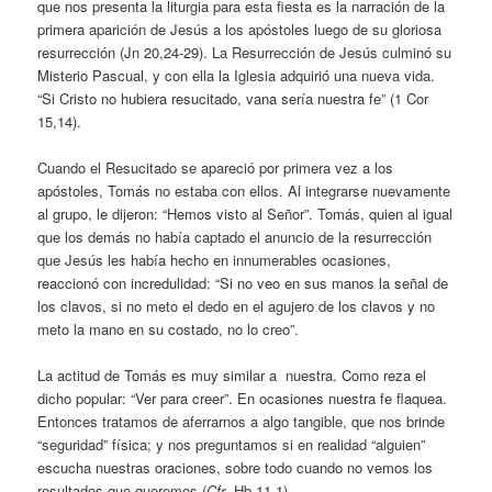
que nos presenta la liturgia para esta fiesta es la narración de la
primera aparición de Jesús a los apóstoles luego de su gloriosa
resurrección (Jn 20,24-29). La Resurrección de Jesús culminó su
Misterio Pascual, y con ella la Iglesia adquirió una nueva vida.
“Si Cristo no hubiera resucitado, vana sería nuestra fe” (1 Cor
15,14).
Cuando el Resucitado se apareció por primera vez a los
apóstoles, Tomás no estaba con ellos. Al integrarse nuevamente
al grupo, le dijeron: “Hemos visto al Señor”. Tomás, quien al igual
que los demás no había captado el anuncio de la resurrección
que Jesús les había hecho en innumerables ocasiones,
reaccionó con incredulidad: “Si no veo en sus manos la señal de
los clavos, si no meto el dedo en el agujero de los clavos y no
meto la mano en su costado, no lo creo”.
La actitud de Tomás es muy similar a nuestra. Como reza el
dicho popular: “Ver para creer”. En ocasiones nuestra fe flaquea.
Entonces tratamos de aferrarnos a algo tangible, que nos brinde
“seguridad” física; y nos preguntamos si en realidad “alguien”
escucha nuestras oraciones, sobre todo cuando no vemos los
resultados que queremos (
Cfr
. Hb 11,1).