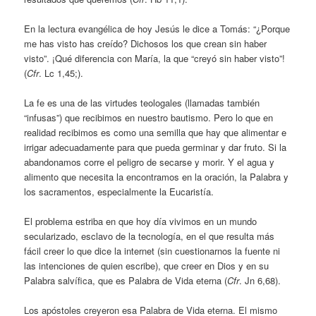
En la lectura evangélica de hoy Jesús le dice a Tomás: “¿Porque
me has visto has creído? Dichosos los que crean sin haber
visto”. ¡Qué diferencia con María, la que “creyó sin haber visto”!
(
Cfr
. Lc 1,45;).
La fe es una de las virtudes teologales (llamadas también
“infusas”) que recibimos en nuestro bautismo. Pero lo que en
realidad recibimos es como una semilla que hay que alimentar e
irrigar adecuadamente para que pueda germinar y dar fruto. Si la
abandonamos corre el peligro de secarse y morir. Y el agua y
alimento que necesita la encontramos en la oración, la Palabra y
los sacramentos, especialmente la Eucaristía.
El problema estriba en que hoy día vivimos en un mundo
secularizado, esclavo de la tecnología, en el que resulta más
fácil creer lo que dice la internet (sin cuestionarnos la fuente ni
las intenciones de quien escribe), que creer en Dios y en su
Palabra salvífica, que es Palabra de Vida eterna (
Cfr
. Jn 6,68).
Los apóstoles creyeron esa Palabra de Vida eterna. El mismo