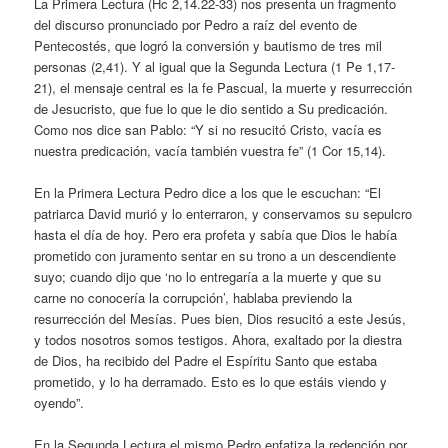
La Primera Lectura (Hc 2,14.22-33) nos presenta un fragmento
del discurso pronunciado por Pedro a raíz del evento de
Pentecostés, que logró la conversión y bautismo de tres mil
personas (2,41). Y al igual que la Segunda Lectura (1 Pe 1,17-
21), el mensaje central es la fe Pascual, la muerte y resurrección
de Jesucristo, que fue lo que le dio sentido a Su predicación.
Como nos dice san Pablo: “Y si no resucitó Cristo, vacía es
nuestra predicación, vacía también vuestra fe” (1 Cor 15,14).
En la Primera Lectura Pedro dice a los que le escuchan: “El
patriarca David murió y lo enterraron, y conservamos su sepulcro
hasta el día de hoy. Pero era profeta y sabía que Dios le había
prometido con juramento sentar en su trono a un descendiente
suyo; cuando dijo que ‘no lo entregaría a la muerte y que su
carne no conocería la corrupción’, hablaba previendo la
resurrección del Mesías. Pues bien, Dios resucitó a este Jesús,
y todos nosotros somos testigos. Ahora, exaltado por la diestra
de Dios, ha recibido del Padre el Espíritu Santo que estaba
prometido, y lo ha derramado. Esto es lo que estáis viendo y
oyendo”.
En la Segunda Lectura el mismo Pedro enfatiza la redención por