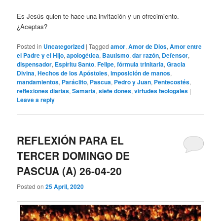
Es Jesús quien te hace una invitación y un ofrecimiento.
¿Aceptas?
Posted in
Uncategorized
|
Tagged
amor
,
Amor de Dios
,
Amor entre
el Padre y el Hijo
,
apologética
,
Bautismo
,
dar razón
,
Defensor
,
dispensador
,
Espíritu Santo
,
Felipe
,
fórmula trinitaria
,
Gracia
Divina
,
Hechos de los Apóstoles
,
imposición de manos
,
mandamientos
,
Paráclito
,
Pascua
,
Pedro y Juan
,
Pentecostés
,
reflexiones diarias
,
Samaria
,
siete dones
,
virtudes teologales
|
Leave a reply
REFLEXIÓN PARA EL
TERCER DOMINGO DE
PASCUA (A) 26-04-20
Posted on
25 April, 2020