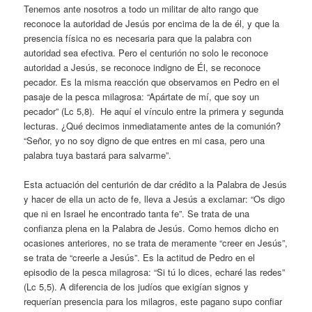
Tenemos ante nosotros a todo un militar de alto rango que
reconoce la autoridad de Jesús por encima de la de él, y que la
presencia física no es necesaria para que la palabra con
autoridad sea efectiva. Pero el centurión no solo le reconoce
autoridad a Jesús, se reconoce indigno de Él, se reconoce
pecador. Es la misma reacción que observamos en Pedro en el
pasaje de la pesca milagrosa: “Apártate de mí, que soy un
pecador” (Lc 5,8). He aquí el vínculo entre la primera y segunda
lecturas. ¿Qué decimos inmediatamente antes de la comunión?
“Señor, yo no soy digno de que entres en mi casa, pero una
palabra tuya bastará para salvarme”.
Esta actuación del centurión de dar crédito a la Palabra de Jesús
y hacer de ella un acto de fe, lleva a Jesús a exclamar: “Os digo
que ni en Israel he encontrado tanta fe”. Se trata de una
confianza plena en la Palabra de Jesús. Como hemos dicho en
ocasiones anteriores, no se trata de meramente “creer en Jesús”,
se trata de “creerle a Jesús”. Es la actitud de Pedro en el
episodio de la pesca milagrosa: “Si tú lo dices, echaré las redes”
(Lc 5,5). A diferencia de los judíos que exigían signos y
requerían presencia para los milagros, este pagano supo confiar