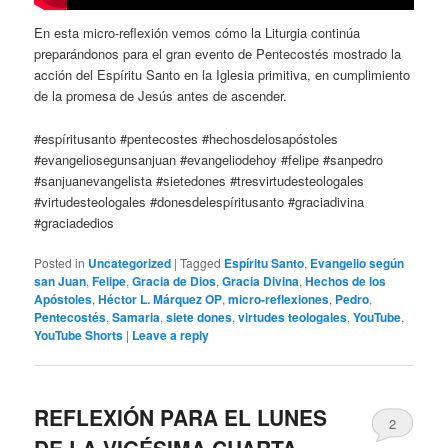
En esta micro-reflexión vemos cómo la Liturgia continúa
preparándonos para el gran evento de Pentecostés mostrado la
acción del Espíritu Santo en la Iglesia primitiva, en cumplimiento
de la promesa de Jesús antes de ascender.
#espíritusanto #pentecostes #hechosdelosapóstoles
#evangeliosegunsanjuan #evangeliodehoy #felipe #sanpedro
#sanjuanevangelista #sietedones #tresvirtudesteologales
#virtudesteologales #donesdelespíritusanto #graciadivina
#graciadedios
Posted in
Uncategorized
|
Tagged
Espíritu Santo
,
Evangelio según
san Juan
,
Felipe
,
Gracia de Dios
,
Gracia Divina
,
Hechos de los
Apóstoles
,
Héctor L. Márquez OP
,
micro-reflexiones
,
Pedro
,
Pentecostés
,
Samaria
,
siete dones
,
virtudes teologales
,
YouTube
,
YouTube Shorts
|
Leave a reply
REFLEXIÓN PARA EL LUNES
2
DE LA VIGÉSIMA CUARTA