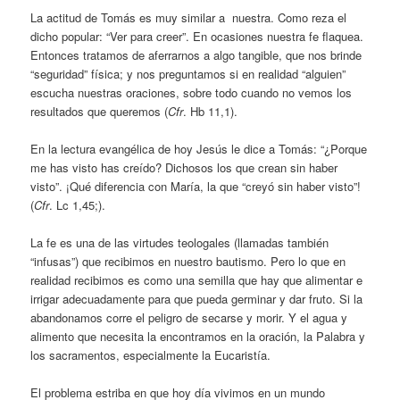
La actitud de Tomás es muy similar a nuestra. Como reza el
dicho popular: “Ver para creer”. En ocasiones nuestra fe flaquea.
Entonces tratamos de aferrarnos a algo tangible, que nos brinde
“seguridad” física; y nos preguntamos si en realidad “alguien”
escucha nuestras oraciones, sobre todo cuando no vemos los
resultados que queremos (
Cfr
. Hb 11,1).
En la lectura evangélica de hoy Jesús le dice a Tomás: “¿Porque
me has visto has creído? Dichosos los que crean sin haber
visto”. ¡Qué diferencia con María, la que “creyó sin haber visto”!
(
Cfr
. Lc 1,45;).
La fe es una de las virtudes teologales (llamadas también
“infusas”) que recibimos en nuestro bautismo. Pero lo que en
realidad recibimos es como una semilla que hay que alimentar e
irrigar adecuadamente para que pueda germinar y dar fruto. Si la
abandonamos corre el peligro de secarse y morir. Y el agua y
alimento que necesita la encontramos en la oración, la Palabra y
los sacramentos, especialmente la Eucaristía.
El problema estriba en que hoy día vivimos en un mundo