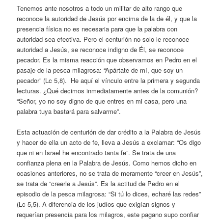
Tenemos ante nosotros a todo un militar de alto rango que
reconoce la autoridad de Jesús por encima de la de él, y que la
presencia física no es necesaria para que la palabra con
autoridad sea efectiva. Pero el centurión no solo le reconoce
autoridad a Jesús, se reconoce indigno de Él, se reconoce
pecador. Es la misma reacción que observamos en Pedro en el
pasaje de la pesca milagrosa: “Apártate de mí, que soy un
pecador” (Lc 5,8). He aquí el vínculo entre la primera y segunda
lecturas. ¿Qué decimos inmediatamente antes de la comunión?
“Señor, yo no soy digno de que entres en mi casa, pero una
palabra tuya bastará para salvarme”.
Esta actuación de centurión de dar crédito a la Palabra de Jesús
y hacer de ella un acto de fe, lleva a Jesús a exclamar: “Os digo
que ni en Israel he encontrado tanta fe”. Se trata de una
confianza plena en la Palabra de Jesús. Como hemos dicho en
ocasiones anteriores, no se trata de meramente “creer en Jesús”,
se trata de “creerle a Jesús”. Es la actitud de Pedro en el
episodio de la pesca milagrosa: “Si tú lo dices, echaré las redes”
(Lc 5,5). A diferencia de los judíos que exigían signos y
requerían presencia para los milagros, este pagano supo confiar