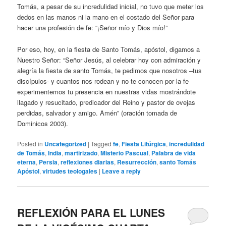
Tomás, a pesar de su incredulidad inicial, no tuvo que meter los
dedos en las manos ni la mano en el costado del Señor para
hacer una profesión de fe: “¡Señor mío y Dios mío!”
Por eso, hoy, en la fiesta de Santo Tomás, apóstol, digamos a
Nuestro Señor: “Señor Jesús, al celebrar hoy con admiración y
alegría la fiesta de santo Tomás, te pedimos que nosotros –tus
discípulos- y cuantos nos rodean y no te conocen por la fe
experimentemos tu presencia en nuestras vidas mostrándote
llagado y resucitado, predicador del Reino y pastor de ovejas
perdidas, salvador y amigo. Amén” (oración tomada de
Dominicos 2003).
Posted in
Uncategorized
|
Tagged
fe
,
Fiesta Litúrgica
,
incredulidad
de Tomás
,
India
,
martirizado
,
Misterio Pascual
,
Palabra de vida
eterna
,
Persia
,
reflexiones diarias
,
Resurrección
,
santo Tomás
Apóstol
,
virtudes teologales
|
Leave a reply
REFLEXIÓN PARA EL LUNES