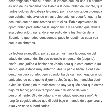
desarraigadas entre sí, tienen un vínculo que las une. La primera
es uno de los “regaños” de Pablo a la comunidad de Corinto, que
tantos dolores de cabeza le causó, por la conducta desordenada
que estaban observando en las celebraciones eucarísticas, y la
desunión que se manifestaba entre ellos. Pablo aprovecha la
oportunidad para enfatizar la importancia y seriedad que reviste
esa celebración, narrando el episodio de la institución de la
Eucaristía que todos conocemos, pues lo repetimos cada vez
que la celebramos.
La lectura evangélica, por su parte, nos narra la curación del
criado del centurión. En ese episodio un centurión (pagano),
envía unos judíos a hablar con Jesús para que este curara a su
siervo, que estaba muy enfermo. Jesús partió hacia la casa del
centurión para curarlo, pero cuando iba de camino, llegaron unos
emisarios de este que le dijeron a Jesús que les mandaba decir
a Jesús: “Señor, no te molestes; no soy yo quién para que entres
bajo mi techo; por eso tampoco me creí digno de venir
personalmente. Dilo de palabra, y mi criado quedará sano”. A
renglón seguido añade que él está bajo el mando de superiores y
a su vez tiene subordinados.