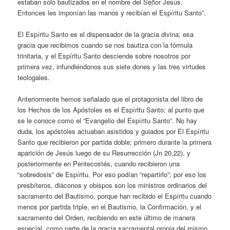
estaban sólo bautizados en el nombre del Señor Jesús.
Entonces les imponían las manos y recibían el Espíritu Santo”.
El Espíritu Santo es el dispensador de la gracia divina; esa
gracia que recibimos cuando se nos bautiza con la fórmula
trinitaria, y el Espíritu Santo desciende sobre nosotros por
primera vez, infundiéndonos sus siete dones y las tres virtudes
teologales.
Anteriormente hemos señalado que el protagonista del libro de
los Hechos de los Apóstoles es el Espíritu Santo; al punto que
se le conoce como el “Evangelio del Espíritu Santo”. No hay
duda, los apóstoles actuaban asistidos y guiados por El Espíritu
Santo que recibieron por partida doble; primero durante la primera
aparición de Jesús luego de su Resurrección (Jn 20,22), y
posteriormente en Pentecostés, cuando recibieron una
“sobredosis” de Espíritu. Por eso podían “repartirlo”; por eso los
presbíteros, diáconos y obispos son los ministros ordinarios del
sacramento del Bautismo, porque han recibido el Espíritu cuando
menos por partida triple, en el Bautismo, la Confirmación, y el
sacramento del Orden, recibiendo en este último de manera
especial, como parte de la gracia sacramental propia del mismo