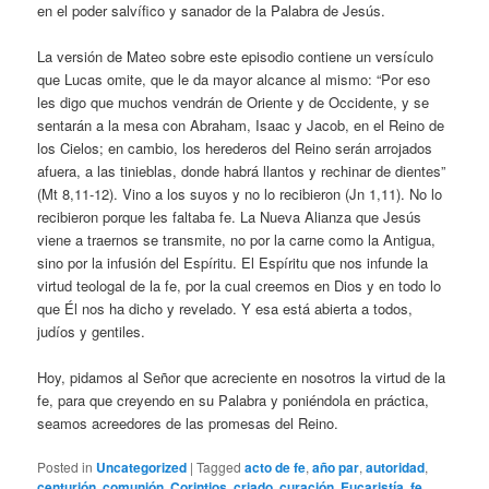
en el poder salvífico y sanador de la Palabra de Jesús.
La versión de Mateo sobre este episodio contiene un versículo
que Lucas omite, que le da mayor alcance al mismo: “Por eso
les digo que muchos vendrán de Oriente y de Occidente, y se
sentarán a la mesa con Abraham, Isaac y Jacob, en el Reino de
los Cielos; en cambio, los herederos del Reino serán arrojados
afuera, a las tinieblas, donde habrá llantos y rechinar de dientes”
(Mt 8,11-12). Vino a los suyos y no lo recibieron (Jn 1,11). No lo
recibieron porque les faltaba fe. La Nueva Alianza que Jesús
viene a traernos se transmite, no por la carne como la Antigua,
sino por la infusión del Espíritu. El Espíritu que nos infunde la
virtud teologal de la fe, por la cual creemos en Dios y en todo lo
que Él nos ha dicho y revelado. Y esa está abierta a todos,
judíos y gentiles.
Hoy, pidamos al Señor que acreciente en nosotros la virtud de la
fe, para que creyendo en su Palabra y poniéndola en práctica,
seamos acreedores de las promesas del Reino.
Posted in
Uncategorized
|
Tagged
acto de fe
,
año par
,
autoridad
,
centurión
,
comunión
,
Corintios
,
criado
,
curación
,
Eucaristía
,
fe
,