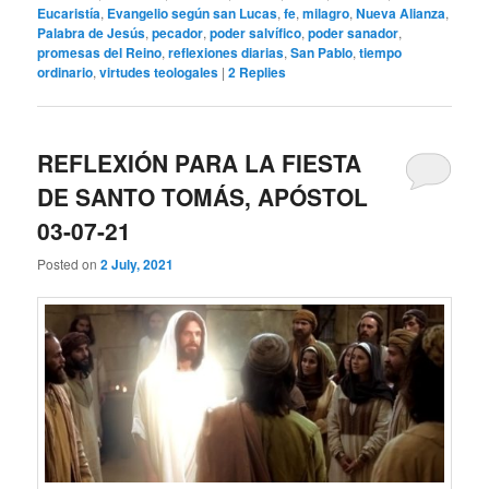
Eucaristía
,
Evangelio según san Lucas
,
fe
,
milagro
,
Nueva Alianza
,
Palabra de Jesús
,
pecador
,
poder salvífico
,
poder sanador
,
promesas del Reino
,
reflexiones diarias
,
San Pablo
,
tiempo
ordinario
,
virtudes teologales
|
2
Replies
REFLEXIÓN PARA LA FIESTA
DE SANTO TOMÁS, APÓSTOL
03-07-21
Posted on
2 July, 2021