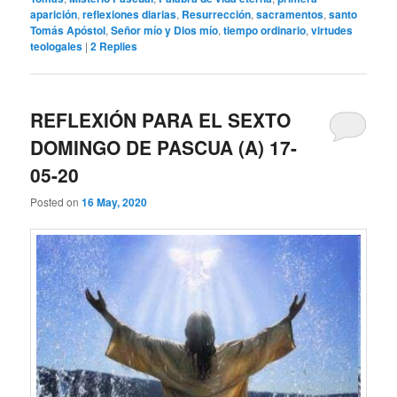
aparición
,
reflexiones diarias
,
Resurrección
,
sacramentos
,
santo
Tomás Apóstol
,
Señor mío y Dios mío
,
tiempo ordinario
,
virtudes
teologales
|
2
Replies
REFLEXIÓN PARA EL SEXTO
DOMINGO DE PASCUA (A) 17-
05-20
Posted on
16 May, 2020