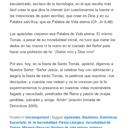
secularizado, esclavo de la tecnología, en el que resulta más
fácil creer lo que dice la internet (sin cuestionarnos la fuente ni
las intenciones de quien escribe), que creer en Dios y en su
Palabra salvífica, que es Palabra de Vida eterna (
Cfr
. Jn 6,68).
Los apóstoles creyeron esa Palabra de Vida eterna. El mismo
Tomás, a pesar de su incredulidad inicial, no tuvo que meter los
dedos en las manos ni la mano en el costado del Señor para
hacer una profesión de fe: “¡Señor mío y Dios mío!”
Por eso, hoy, en la fiesta de Santo Tomás, apóstol, digamos a
Nuestro Señor: “Señor Jesús, al celebrar hoy con admiración y
alegría la fiesta de santo Tomás, te pedimos que nosotros –tus
discípulos- y cuantos nos rodean y no te conocen por la fe
experimentemos tu presencia en nuestras vidas mostrándote
llagado y resucitado, predicador del Reino y pastor de ovejas
perdidas, salvador y amigo. Amén” (oración tomada de
Dominicos 2003).
Posted in
Uncategorized
|
Tagged
Apóstoles
,
Bautismo
,
Dominicos
,
Eucaristía
,
fe
,
fe-incredulidad
,
Fiesta Litúrgica
,
incredulidad de
Tomás
,
Misterio Pascual
,
Palabra de vida eterna
,
primera