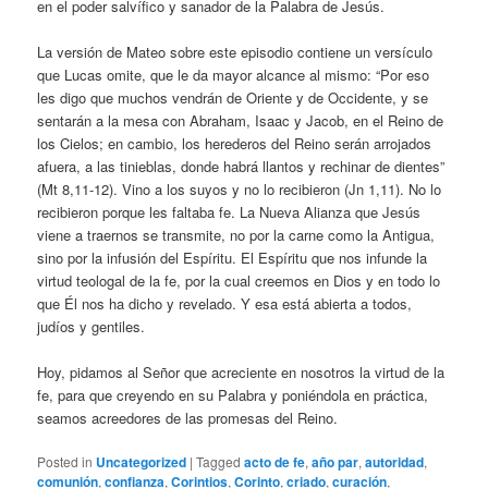
en el poder salvífico y sanador de la Palabra de Jesús.
La versión de Mateo sobre este episodio contiene un versículo
que Lucas omite, que le da mayor alcance al mismo: “Por eso
les digo que muchos vendrán de Oriente y de Occidente, y se
sentarán a la mesa con Abraham, Isaac y Jacob, en el Reino de
los Cielos; en cambio, los herederos del Reino serán arrojados
afuera, a las tinieblas, donde habrá llantos y rechinar de dientes”
(Mt 8,11-12). Vino a los suyos y no lo recibieron (Jn 1,11). No lo
recibieron porque les faltaba fe. La Nueva Alianza que Jesús
viene a traernos se transmite, no por la carne como la Antigua,
sino por la infusión del Espíritu. El Espíritu que nos infunde la
virtud teologal de la fe, por la cual creemos en Dios y en todo lo
que Él nos ha dicho y revelado. Y esa está abierta a todos,
judíos y gentiles.
Hoy, pidamos al Señor que acreciente en nosotros la virtud de la
fe, para que creyendo en su Palabra y poniéndola en práctica,
seamos acreedores de las promesas del Reino.
Posted in
Uncategorized
|
Tagged
acto de fe
,
año par
,
autoridad
,
comunión
,
confianza
,
Corintios
,
Corinto
,
criado
,
curación
,