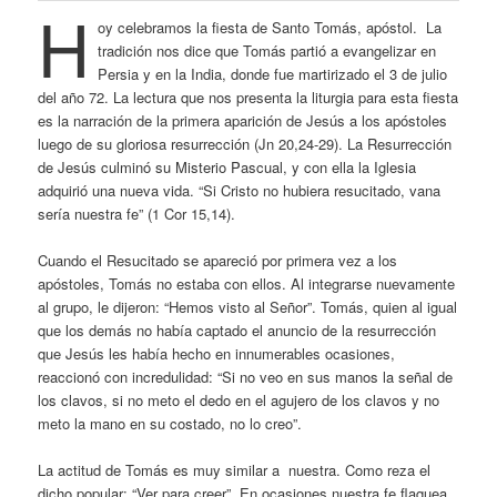
H
oy celebramos la fiesta de Santo Tomás, apóstol. La
tradición nos dice que Tomás partió a evangelizar en
Persia y en la India, donde fue martirizado el 3 de julio
del año 72. La lectura que nos presenta la liturgia para esta fiesta
es la narración de la primera aparición de Jesús a los apóstoles
luego de su gloriosa resurrección (Jn 20,24-29). La Resurrección
de Jesús culminó su Misterio Pascual, y con ella la Iglesia
adquirió una nueva vida. “Si Cristo no hubiera resucitado, vana
sería nuestra fe” (1 Cor 15,14).
Cuando el Resucitado se apareció por primera vez a los
apóstoles, Tomás no estaba con ellos. Al integrarse nuevamente
al grupo, le dijeron: “Hemos visto al Señor”. Tomás, quien al igual
que los demás no había captado el anuncio de la resurrección
que Jesús les había hecho en innumerables ocasiones,
reaccionó con incredulidad: “Si no veo en sus manos la señal de
los clavos, si no meto el dedo en el agujero de los clavos y no
meto la mano en su costado, no lo creo”.
La actitud de Tomás es muy similar a nuestra. Como reza el
dicho popular: “Ver para creer”. En ocasiones nuestra fe flaquea.