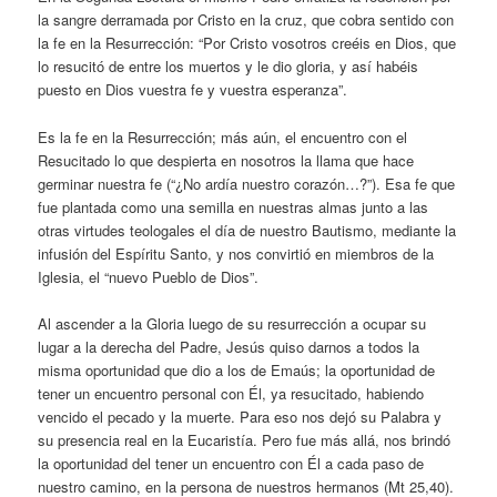
la sangre derramada por Cristo en la cruz, que cobra sentido con
la fe en la Resurrección: “Por Cristo vosotros creéis en Dios, que
lo resucitó de entre los muertos y le dio gloria, y así habéis
puesto en Dios vuestra fe y vuestra esperanza”.
Es la fe en la Resurrección; más aún, el encuentro con el
Resucitado lo que despierta en nosotros la llama que hace
germinar nuestra fe (“¿No ardía nuestro corazón…?”). Esa fe que
fue plantada como una semilla en nuestras almas junto a las
otras virtudes teologales el día de nuestro Bautismo, mediante la
infusión del Espíritu Santo, y nos convirtió en miembros de la
Iglesia, el “nuevo Pueblo de Dios”.
Al ascender a la Gloria luego de su resurrección a ocupar su
lugar a la derecha del Padre, Jesús quiso darnos a todos la
misma oportunidad que dio a los de Emaús; la oportunidad de
tener un encuentro personal con Él, ya resucitado, habiendo
vencido el pecado y la muerte. Para eso nos dejó su Palabra y
su presencia real en la Eucaristía. Pero fue más allá, nos brindó
la oportunidad del tener un encuentro con Él a cada paso de
nuestro camino, en la persona de nuestros hermanos (Mt 25,40).