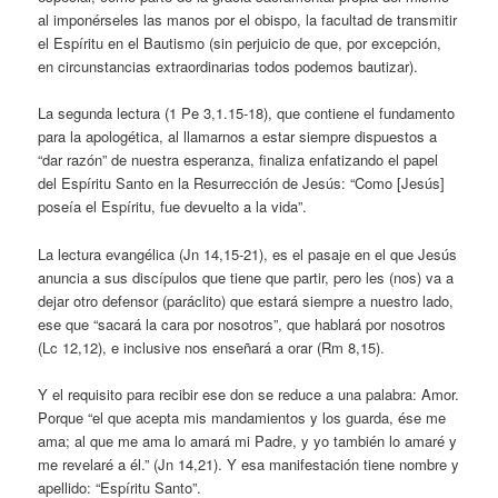
al imponérseles las manos por el obispo, la facultad de transmitir
el Espíritu en el Bautismo (sin perjuicio de que, por excepción,
en circunstancias extraordinarias todos podemos bautizar).
La segunda lectura (1 Pe 3,1.15-18), que contiene el fundamento
para la apologética, al llamarnos a estar siempre dispuestos a
“dar razón” de nuestra esperanza, finaliza enfatizando el papel
del Espíritu Santo en la Resurrección de Jesús: “Como [Jesús]
poseía el Espíritu, fue devuelto a la vida”.
La lectura evangélica (Jn 14,15-21), es el pasaje en el que Jesús
anuncia a sus discípulos que tiene que partir, pero les (nos) va a
dejar otro defensor (paráclito) que estará siempre a nuestro lado,
ese que “sacará la cara por nosotros”, que hablará por nosotros
(Lc 12,12), e inclusive nos enseñará a orar (Rm 8,15).
Y el requisito para recibir ese don se reduce a una palabra: Amor.
Porque “el que acepta mis mandamientos y los guarda, ése me
ama; al que me ama lo amará mi Padre, y yo también lo amaré y
me revelaré a él.” (Jn 14,21). Y esa manifestación tiene nombre y
apellido: “Espíritu Santo”.