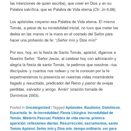
las intenciones de quien escribe), que creer en Dios y en su
Palabra salvífica, que es Palabra de Vida eterna (
Cfr
. Jn 6,68).
Los apóstoles creyeron esa Palabra de Vida eterna. El mismo
Tomás, a pesar de su incredulidad inicial, no tuvo que meter los
dedos en las manos ni la mano en el costado del Señor para
hacer una profesión de fe: “¡Señor mío y Dios mío!”
Por eso, hoy, en la fiesta de Santo Tomás, apóstol, digamos a
Nuestro Señor: “Señor Jesús, al celebrar hoy con admiración y
alegría la fiesta de santo Tomás, te pedimos que nosotros –tus
discípulos- y cuantos nos rodean y no te conocen por la fe
experimentemos tu presencia en nuestras vidas mostrándote
llagado y resucitado, predicador del Reino y pastor de ovejas
perdidas, salvador y amigo. Amén” (oración tomada de
Dominicos 2003).
Posted in
Uncategorized
|
Tagged
Apóstoles
,
Bautismo
,
Dominicos
,
Eucaristía
,
fe
,
fe-incredulidad
,
Fiesta Litúrgica
,
incredulidad de
Tomás
,
Misterio Pascual
,
Palabra de vida eterna
,
primera
aparición
,
reflexiones diarias
,
Resurrección
,
sacramentos
,
santo
Tomás Apóstol
,
Señor mío y Dios mío
,
tiempo ordinario
,
ver para