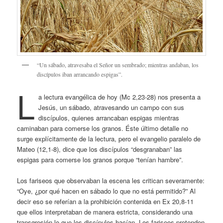
“Un sábado, atravesaba el Señor un sembrado; mientras andaban, los
discípulos iban arrancando espigas”.
L
a lectura evangélica de hoy (Mc 2,23-28) nos presenta a
Jesús, un sábado, atravesando un campo con sus
discípulos, quienes arrancaban espigas mientras
caminaban para comerse los granos. Éste último detalle no
surge explícitamente de la lectura, pero el evangelio paralelo de
Mateo (12,1-8), dice que los discípulos “desgranaban” las
espigas para comerse los granos porque “tenían hambre”.
Los fariseos que observaban la escena les critican severamente:
“Oye, ¿por qué hacen en sábado lo que no está permitido?” Al
decir eso se referían a la prohibición contenida en Ex 20,8-11
que ellos interpretaban de manera estricta, considerando una
transgresión lo que los discípulos hacían. Los fariseos pretenden