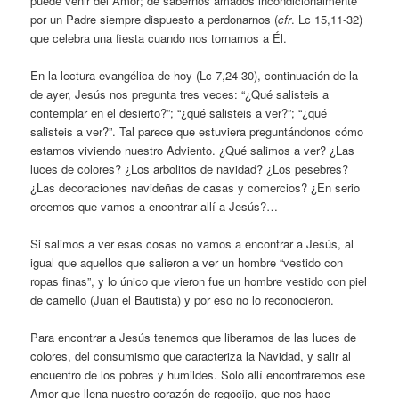
puede venir del Amor; de sabernos amados incondicionalmente
por un Padre siempre dispuesto a perdonarnos (
cfr
. Lc 15,11-32)
que celebra una fiesta cuando nos tornamos a Él.
En la lectura evangélica de hoy (Lc 7,24-30), continuación de la
de ayer, Jesús nos pregunta tres veces: “¿Qué salisteis a
contemplar en el desierto?”; “¿qué salisteis a ver?”; “¿qué
salisteis a ver?”. Tal parece que estuviera preguntándonos cómo
estamos viviendo nuestro Adviento. ¿Qué salimos a ver? ¿Las
luces de colores? ¿Los arbolitos de navidad? ¿Los pesebres?
¿Las decoraciones navideñas de casas y comercios? ¿En serio
creemos que vamos a encontrar allí a Jesús?…
Si salimos a ver esas cosas no vamos a encontrar a Jesús, al
igual que aquellos que salieron a ver un hombre “vestido con
ropas finas”, y lo único que vieron fue un hombre vestido con piel
de camello (Juan el Bautista) y por eso no lo reconocieron.
Para encontrar a Jesús tenemos que liberarnos de las luces de
colores, del consumismo que caracteriza la Navidad, y salir al
encuentro de los pobres y humildes. Solo allí encontraremos ese
Amor que llena nuestro corazón de regocijo, que nos hace