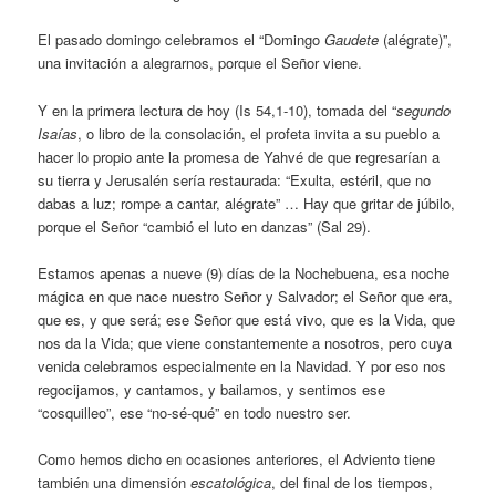
El pasado domingo celebramos el “Domingo
Gaudete
(alégrate)”,
una invitación a alegrarnos, porque el Señor viene.
Y en la primera lectura de hoy (Is 54,1-10), tomada del “
segundo
Isaías
, o libro de la consolación, el profeta invita a su pueblo a
hacer lo propio ante la promesa de Yahvé de que regresarían a
su tierra y Jerusalén sería restaurada: “Exulta, estéril, que no
dabas a luz; rompe a cantar, alégrate” … Hay que gritar de júbilo,
porque el Señor “cambió el luto en danzas” (Sal 29).
Estamos apenas a nueve (9) días de la Nochebuena, esa noche
mágica en que nace nuestro Señor y Salvador; el Señor que era,
que es, y que será; ese Señor que está vivo, que es la Vida, que
nos da la Vida; que viene constantemente a nosotros, pero cuya
venida celebramos especialmente en la Navidad. Y por eso nos
regocijamos, y cantamos, y bailamos, y sentimos ese
“cosquilleo”, ese “no-sé-qué” en todo nuestro ser.
Como hemos dicho en ocasiones anteriores, el Adviento tiene
también una dimensión
escatológica
, del final de los tiempos,