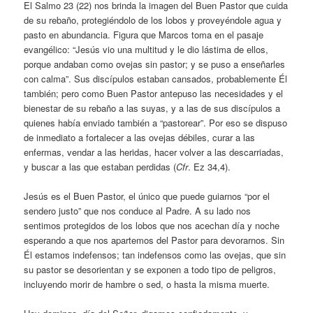
El Salmo 23 (22) nos brinda la imagen del Buen Pastor que cuida
de su rebaño, protegiéndolo de los lobos y proveyéndole agua y
pasto en abundancia. Figura que Marcos toma en el pasaje
evangélico: “Jesús vio una multitud y le dio lástima de ellos,
porque andaban como ovejas sin pastor; y se puso a enseñarles
con calma”. Sus discípulos estaban cansados, probablemente Él
también; pero como Buen Pastor antepuso las necesidades y el
bienestar de su rebaño a las suyas, y a las de sus discípulos a
quienes había enviado también a “pastorear”. Por eso se dispuso
de inmediato a fortalecer a las ovejas débiles, curar a las
enfermas, vendar a las heridas, hacer volver a las descarriadas,
y buscar a las que estaban perdidas (
Cfr
. Ez 34,4).
Jesús es el Buen Pastor, el único que puede guiarnos “por el
sendero justo” que nos conduce al Padre. A su lado nos
sentimos protegidos de los lobos que nos acechan día y noche
esperando a que nos apartemos del Pastor para devorarnos. Sin
Él estamos indefensos; tan indefensos como las ovejas, que sin
su pastor se desorientan y se exponen a todo tipo de peligros,
incluyendo morir de hambre o sed, o hasta la misma muerte.