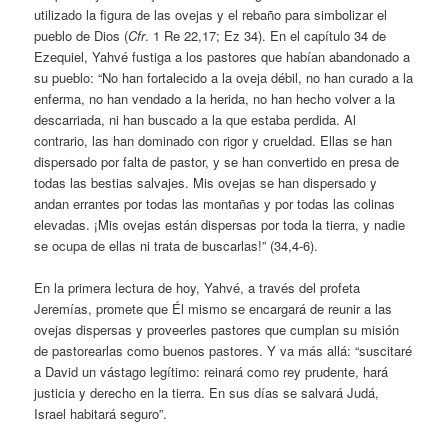
utilizado la figura de las ovejas y el rebaño para simbolizar el
pueblo de Dios (
Cfr
. 1 Re 22,17; Ez 34). En el capítulo 34 de
Ezequiel, Yahvé fustiga a los pastores que habían abandonado a
su pueblo: “No han fortalecido a la oveja débil, no han curado a la
enferma, no han vendado a la herida, no han hecho volver a la
descarriada, ni han buscado a la que estaba perdida. Al
contrario, las han dominado con rigor y crueldad. Ellas se han
dispersado por falta de pastor, y se han convertido en presa de
todas las bestias salvajes. Mis ovejas se han dispersado y
andan errantes por todas las montañas y por todas las colinas
elevadas. ¡Mis ovejas están dispersas por toda la tierra, y nadie
se ocupa de ellas ni trata de buscarlas!” (34,4-6).
En la primera lectura de hoy, Yahvé, a través del profeta
Jeremías, promete que Él mismo se encargará de reunir a las
ovejas dispersas y proveerles pastores que cumplan su misión
de pastorearlas como buenos pastores. Y va más allá: “suscitaré
a David un vástago legítimo: reinará como rey prudente, hará
justicia y derecho en la tierra. En sus días se salvará Judá,
Israel habitará seguro”.