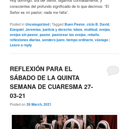
Hoy domingo, día del Señor, digamos confiadamente, y
conscientes del profundo significado de lo que decimos: “El
Señor es mi pastor; nada me falta”.
Posted in
Uncategorized
|
Tagged
Buen Pastor
,
ciclo B
,
David
,
Ezequiel
,
Jeremías
,
justicia y derecho
,
lobos
,
multitud
,
ovejas
,
ovejas sin pastor
,
pastor
,
pastorear las ovejas
,
rebaño
,
reflexiones diarias
,
sendero justo
,
tiempo ordinario
,
vástago
|
Leave a reply
REFLEXIÓN PARA EL
SÁBADO DE LA QUINTA
SEMANA DE CUARESMA 27-
03-21
Posted on
26 March, 2021