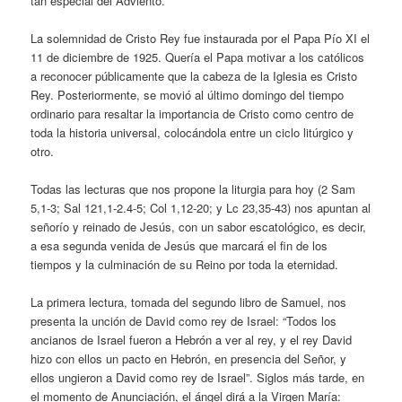
tan especial del Adviento.
La solemnidad de Cristo Rey fue instaurada por el Papa Pío XI el
11 de diciembre de 1925. Quería el Papa motivar a los católicos
a reconocer públicamente que la cabeza de la Iglesia es Cristo
Rey. Posteriormente, se movió al último domingo del tiempo
ordinario para resaltar la importancia de Cristo como centro de
toda la historia universal, colocándola entre un ciclo litúrgico y
otro.
Todas las lecturas que nos propone la liturgia para hoy (2 Sam
5,1-3; Sal 121,1-2.4-5; Col 1,12-20; y Lc 23,35-43) nos apuntan al
señorío y reinado de Jesús, con un sabor escatológico, es decir,
a esa segunda venida de Jesús que marcará el fin de los
tiempos y la culminación de su Reino por toda la eternidad.
La primera lectura, tomada del segundo libro de Samuel, nos
presenta la unción de David como rey de Israel: “Todos los
ancianos de Israel fueron a Hebrón a ver al rey, y el rey David
hizo con ellos un pacto en Hebrón, en presencia del Señor, y
ellos ungieron a David como rey de Israel”. Siglos más tarde, en
el momento de Anunciación, el ángel dirá a la Virgen María: