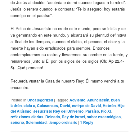
de Jesús al decirle: “acuérdate de mí cuando llegues a tu reino”.
Jesús lo reitera cuando le contesta: “Te lo aseguro: hoy estarás
conmigo en el paraíso”.
El Reino de Jesucristo no es de este mundo, pero se inicia y se
va germinando en este mundo, y alcanzará su plenitud definitiva
al final de los tiempos, cuando el diablo, el pecado, el dolor y la
muerte hayan sido erradicados para siempre. Entonces
contemplaremos su rostro y llevaremos su nombre en la frente, y
reinaremos junto al Él por los siglos de los siglos (Cfr. Ap 22,4-
5). ¡Qué promesa!
Recuerda visitar la Casa de nuestro Rey; Él mismo vendrá a tu
encuentro.
Posted in
Uncategorized
|
Tagged
Adviento
,
Anunciación
,
buen
ladrón
,
ciclo c
,
Colosenses
,
David
,
estirpe de David
,
Hebrón
,
Hijo
del Altísimo
,
Jesucristo Rey del Universo
,
Paraíso
,
Pío XI
,
reflexiones diarias
,
Reinado
,
Rey de Israel
,
sabor escatológico
,
señorío
,
Solemnidad
,
tiempo ordinario
|
1
Reply