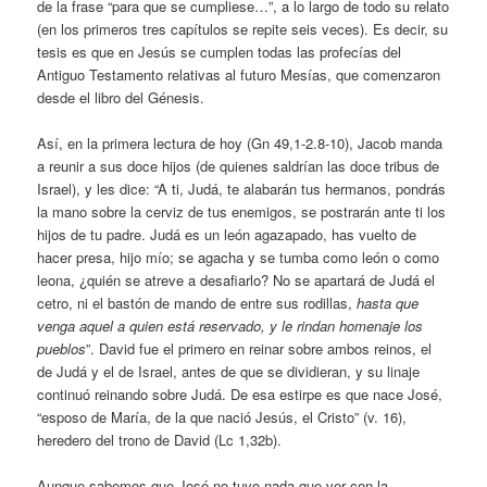
de la frase “para que se cumpliese…”, a lo largo de todo su relato
(en los primeros tres capítulos se repite seis veces). Es decir, su
tesis es que en Jesús se cumplen todas las profecías del
Antiguo Testamento relativas al futuro Mesías, que comenzaron
desde el libro del Génesis.
Así, en la primera lectura de hoy (Gn 49,1-2.8-10), Jacob manda
a reunir a sus doce hijos (de quienes saldrían las doce tribus de
Israel), y les dice: “A ti, Judá, te alabarán tus hermanos, pondrás
la mano sobre la cerviz de tus enemigos, se postrarán ante ti los
hijos de tu padre. Judá es un león agazapado, has vuelto de
hacer presa, hijo mío; se agacha y se tumba como león o como
leona, ¿quién se atreve a desafiarlo? No se apartará de Judá el
cetro, ni el bastón de mando de entre sus rodillas,
hasta que
venga aquel a quien está reservado, y le rindan homenaje los
pueblos
”. David fue el primero en reinar sobre ambos reinos, el
de Judá y el de Israel, antes de que se dividieran, y su linaje
continuó reinando sobre Judá. De esa estirpe es que nace José,
“esposo de María, de la que nació Jesús, el Cristo” (v. 16),
heredero del trono de David (Lc 1,32b).
Aunque sabemos que José no tuvo nada que ver con la