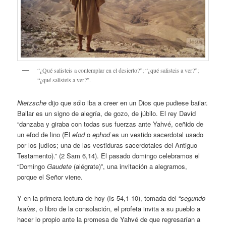
“¿Qué salisteis a contemplar en el desierto?”; “¿qué salisteis a ver?”;
“¿qué salisteis a ver?”.
Nietzsche
dijo que sólo iba a creer en un Dios que pudiese bailar.
Bailar es un signo de alegría, de gozo, de júbilo. El rey David
“danzaba y giraba con todas sus fuerzas ante Yahvé, ceñido de
un efod de lino (El
efod
o
ephod
es un vestido sacerdotal usado
por los judíos; una de las vestiduras sacerdotales del Antiguo
Testamento).” (2 Sam 6,14). El pasado domingo celebramos el
“Domingo
Gaudete
(alégrate)”, una invitación a alegrarnos,
porque el Señor viene.
Y en la primera lectura de hoy (Is 54,1-10), tomada del “
segundo
Isaías
, o libro de la consolación, el profeta invita a su pueblo a
hacer lo propio ante la promesa de Yahvé de que regresarían a