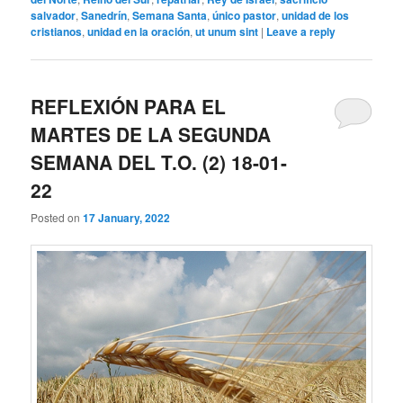
salvador
,
Sanedrín
,
Semana Santa
,
único pastor
,
unidad de los
cristianos
,
unidad en la oración
,
ut unum sint
|
Leave a reply
REFLEXIÓN PARA EL
MARTES DE LA SEGUNDA
SEMANA DEL T.O. (2) 18-01-
22
Posted on
17 January, 2022