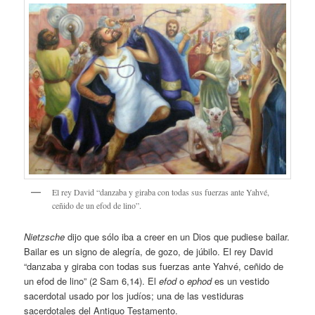
El rey David “danzaba y giraba con todas sus fuerzas ante Yahvé,
ceñido de un efod de lino”.
Nietzsche
dijo que sólo iba a creer en un Dios que pudiese bailar.
Bailar es un signo de alegría, de gozo, de júbilo. El rey David
“danzaba y giraba con todas sus fuerzas ante Yahvé, ceñido de
un efod de lino” (2 Sam 6,14). El
efod
o
ephod
es un vestido
sacerdotal usado por los judíos; una de las vestiduras
sacerdotales del Antiguo Testamento.