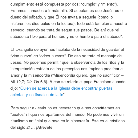
cumplimiento está compuesta por dos: “cumplo” y “miento”).
Estamos llamados a ir más allá. Si aceptamos que Jesús es el
dueño del sábado, y que Él nos invita a seguirle (como lo
hicieron los discípulos en la lectura), todo está también a nuestro
servicio, cuando se trata de seguir sus pasos. De ahí que “el
sábado se hizo para el hombre y no el hombre para el sábado”.
El Evangelio de ayer nos hablaba de la necesidad de guardar el
“vino nuevo” en “odres nuevos”. De eso se trata el mensaje de
Jesús. No podemos permitir que la observancia de los ritos y la
interpretación estricta de los preceptos nos impidan practicar el
amor y la misericordia (“Misericordia quiero, que no sacrificio” –
Mt 12,7;
Cfr.
Os 6,6). A eso se refería el papa Francisco cuando
dijo: “
Quien se acerca a la Iglesia debe encontrar puertas
abiertas y no fiscales de la fe
”.
Para seguir a Jesús no es necesario que nos convirtamos en
“beatos” ni que nos apartemos del mundo. No podemos vivir un
ritualismo artificial que raye en la hipocresía. Ese es el cristiano
del siglo 21… ¡Atrévete!