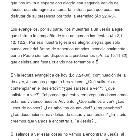
que nos invita a esperar con alegría esa segunda venida de
Jesús, cuando regrese a cerrar la historia para que podamos
disfrutar de su presencia por toda la eternidad (Ap 22,4-5).
Los evangelios, por su parte, nos muestran a un Jesús alegre,
que disfruta la compañía de sus amigos en las fiestas (Jn 2,1-
12; 12,2). Por eso nuestra Iglesia es alegre; alegría que solo
puede venir del Amor; de sabernos amados incondicionalmente
por un Padre siempre dispuesto a perdonarnos (
cfr
. Lc 15,11-32)
que celebra una fiesta cuando nos tornamos a Él.
En la lectura evangélica de hoy (Lc 7,24-30), continuación de la
de ayer, Jesús nos pregunta tres veces: “¿Qué salisteis a
contemplar en el desierto?”; “¿qué salisteis a ver?”; “¿qué
salisteis a ver?”. Tal parece que estuviera preguntándonos cómo
estamos viviendo nuestro Adviento. ¿Qué salimos a ver? ¿Las
luces de colores? ¿Los arbolitos de navidad? ¿Los pesebres?
¿Las decoraciones navideñas de casas y comercios? ¿En serio
creemos que vamos a encontrar allí a Jesús?…
Si salimos a ver esas cosas no vamos a encontrar a Jesús, al