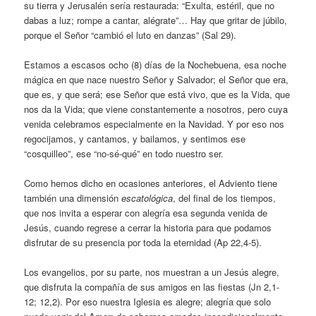
su tierra y Jerusalén sería restaurada: “Exulta, estéril, que no
dabas a luz; rompe a cantar, alégrate”… Hay que gritar de júbilo,
porque el Señor “cambió el luto en danzas” (Sal 29).
Estamos a escasos ocho (8) días de la Nochebuena, esa noche
mágica en que nace nuestro Señor y Salvador; el Señor que era,
que es, y que será; ese Señor que está vivo, que es la Vida, que
nos da la Vida; que viene constantemente a nosotros, pero cuya
venida celebramos especialmente en la Navidad. Y por eso nos
regocijamos, y cantamos, y bailamos, y sentimos ese
“cosquilleo”, ese “no-sé-qué” en todo nuestro ser.
Como hemos dicho en ocasiones anteriores, el Adviento tiene
también una dimensión
escatológica
, del final de los tiempos,
que nos invita a esperar con alegría esa segunda venida de
Jesús, cuando regrese a cerrar la historia para que podamos
disfrutar de su presencia por toda la eternidad (Ap 22,4-5).
Los evangelios, por su parte, nos muestran a un Jesús alegre,
que disfruta la compañía de sus amigos en las fiestas (Jn 2,1-
12; 12,2). Por eso nuestra Iglesia es alegre; alegría que solo