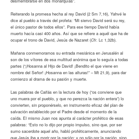
desmembrarse en dos monarquías”.
Reiterando la promesa hecha al rey David (2 Sm 7,16), Yahvé le
dice al pueblo a través del profeta: “Mi siervo David será su rey,
el único pastor de todos ellos”. Para ese tiempo David había
muerto hacía casi 400 años. Así que se refiere a aquél que ha de
ocupar el trono de David, Jesús de Nazaret (
Cfr
. Lc 1,32b).
Mañana conmemoramos su entrada mesiánica en Jerusalén al
son de los vítores de esa multitud anónima que lo seguía a todas
partes (“¡Hosanna al Hijo de David! ¡Bendito el que viene en
nombre del Señor! ¡Hosanna en las alturas!” – Mt 21,9), para dar
comienzo al drama de su pasión y muerte.
Las palabras de Caifás en la lectura de hoy (“os conviene que
uno muera por el pueblo, y que no perezca la nación entera”) lo
convierten, sin proponérselo, en instrumento eficaz del plan de
salvación establecido por el Padre desde el momento de la
caída. El mismo Juan nos apunta al carácter profético de esas
palabras: “Esto no lo dijo por propio impulso, sino que, por ser
sumo sacerdote aquel año, habló proféticamente, anunciando
que Jesús iba a morir por la nación; y no sólo por la nación, sino