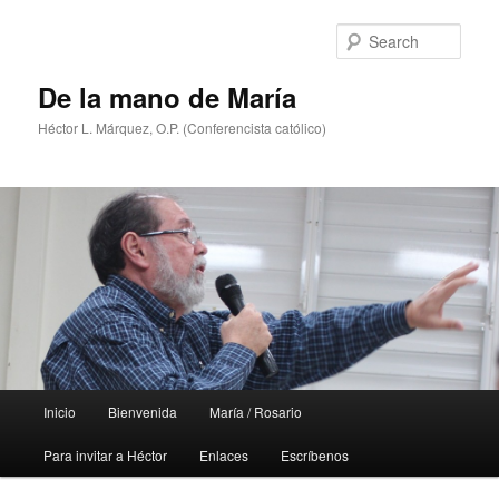
Skip
Skip
to
to
Sear
primary
secondary
content
content
De la mano de María
Héctor L. Márquez, O.P. (Conferencista católico)
Main
Inicio
Bienvenida
María / Rosario
menu
Para invitar a Héctor
Enlaces
Escríbenos