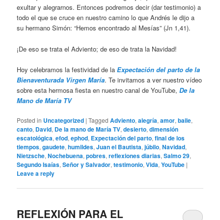
exultar y alegrarnos. Entonces podremos decir (dar testimonio) a
todo el que se cruce en nuestro camino lo que Andrés le dijo a
su hermano Simón: “Hemos encontrado al Mesías” (Jn 1,41).
¡De eso se trata el Adviento; de eso de trata la Navidad!
Hoy celebramos la festividad de la
Expectación del parto de la
Bienaventurada Virgen María
. Te invitamos a ver nuestro vídeo
sobre esta hermosa fiesta en nuestro canal de YouTube,
De la
Mano de María TV
Posted in
Uncategorized
|
Tagged
Adviento
,
alegría
,
amor
,
baile
,
canto
,
David
,
De la mano de María TV
,
desierto
,
dimensión
escatológica
,
efod
,
ephod
,
Expectación del parto
,
final de los
tiempos
,
gaudete
,
humildes
,
Juan el Bautista
,
júbilo
,
Navidad
,
Nietzsche
,
Nochebuena
,
pobres
,
reflexiones diarias
,
Salmo 29
,
Segundo Isaías
,
Señor y Salvador
,
testimonio
,
Vida
,
YouTube
|
Leave a reply
REFLEXIÓN PARA EL