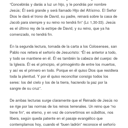
“Concebirás y darás a luz un hijo, y le pondrás por nombre
Jesús; Él será grande y será llamado Hijo del Altísimo. El Señor
Dios le dará el trono de David, su padre, reinará sobre la casa de
Jacob para siempre y su reino no tendrá fin” (Lc 1,30-33). Jesús
es el último rey de la estirpe de David, y su reino, que ya ha
comenzado, no tendrá fin.
En la segunda lectura, tomada de la carta a los Colosenses, san
Pablo nos reitera el señorío de Jesucristo: “Él es anterior a todo,
y todo se mantiene en él. Él es también la cabeza del cuerpo: de
la Iglesia. Él es el principio, el primogénito de entre los muertos,
y así es el primero en todo. Porque en él quiso Dios que residiera
toda la plenitud. Y por él quiso reconciliar consigo todos los
seres: los del cielo y los de la tierra, haciendo la paz por la
sangre de su cruz”.
De ambas lecturas surge claramente que el Reinado de Jesús no
se rige por las normas de los reinos terrenales. Un reino que “no
tiene fin”, es eterno, y en vez de convertirnos en súbditos, nos
libera, según queda patente en el pasaje evangélico que
contemplamos hoy, cuando el “buen ladrón” reconoce el señorío