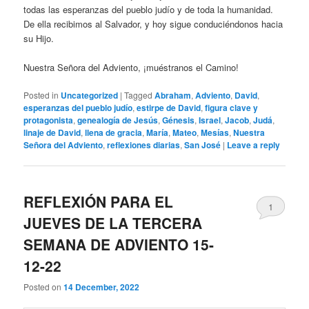
todas las esperanzas del pueblo judío y de toda la humanidad.
De ella recibimos al Salvador, y hoy sigue conduciéndonos hacia
su Hijo.
Nuestra Señora del Adviento, ¡muéstranos el Camino!
Posted in
Uncategorized
|
Tagged
Abraham
,
Adviento
,
David
,
esperanzas del pueblo judío
,
estirpe de David
,
figura clave y
protagonista
,
genealogía de Jesús
,
Génesis
,
Israel
,
Jacob
,
Judá
,
linaje de David
,
llena de gracia
,
María
,
Mateo
,
Mesías
,
Nuestra
Señora del Adviento
,
reflexiones diarias
,
San José
|
Leave a reply
REFLEXIÓN PARA EL
1
JUEVES DE LA TERCERA
SEMANA DE ADVIENTO 15-
12-22
Posted on
14 December, 2022