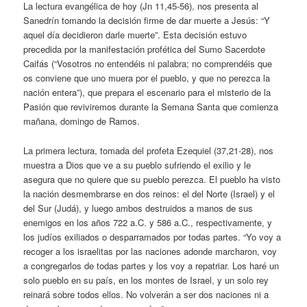
La lectura evangélica de hoy (Jn 11,45-56), nos presenta al
Sanedrín tomando la decisión firme de dar muerte a Jesús: “Y
aquel día decidieron darle muerte”. Esta decisión estuvo
precedida por la manifestación profética del Sumo Sacerdote
Caifás (“Vosotros no entendéis ni palabra; no comprendéis que
os conviene que uno muera por el pueblo, y que no perezca la
nación entera”), que prepara el escenario para el misterio de la
Pasión que reviviremos durante la Semana Santa que comienza
mañana, domingo de Ramos.
La primera lectura, tomada del profeta Ezequiel (37,21-28), nos
muestra a Dios que ve a su pueblo sufriendo el exilio y le
asegura que no quiere que su pueblo perezca. El pueblo ha visto
la nación desmembrarse en dos reinos: el del Norte (Israel) y el
del Sur (Judá), y luego ambos destruidos a manos de sus
enemigos en los años 722 a.C. y 586 a.C., respectivamente, y
los judíos exiliados o desparramados por todas partes. “Yo voy a
recoger a los israelitas por las naciones adonde marcharon, voy
a congregarlos de todas partes y los voy a repatriar. Los haré un
solo pueblo en su país, en los montes de Israel, y un solo rey
reinará sobre todos ellos. No volverán a ser dos naciones ni a