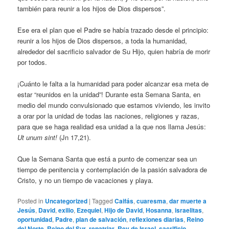
también para reunir a los hijos de Dios dispersos”.
Ese era el plan que el Padre se había trazado desde el principio:
reunir a los hijos de Dios dispersos, a toda la humanidad,
alrededor del sacrificio salvador de Su Hijo, quien habría de morir
por todos.
¡Cuánto le falta a la humanidad para poder alcanzar esa meta de
estar “reunidos en la unidad”! Durante esta Semana Santa, en
medio del mundo convulsionado que estamos viviendo, les invito
a orar por la unidad de todas las naciones, religiones y razas,
para que se haga realidad esa unidad a la que nos llama Jesús:
Ut unum sint!
(Jn 17,21).
Que la Semana Santa que está a punto de comenzar sea un
tiempo de penitencia y contemplación de la pasión salvadora de
Cristo, y no un tiempo de vacaciones y playa.
Posted in
Uncategorized
|
Tagged
Caifás
,
cuaresma
,
dar muerte a
Jesús
,
David
,
exilio
,
Ezequiel
,
Hijo de David
,
Hosanna
,
israelitas
,
oportunidad
,
Padre
,
plan de salvación
,
reflexiones diarias
,
Reino
del Norte
,
Reino del Sur
,
repatriar
,
Rey de Israel
,
sacrificio