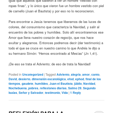
igual que aquellos que salieron a ver un hombre “vestido con
ropas finas”, y lo único que vieron fue un hombre vestido con piel
de camello (Juan el Bautista) y por eso no lo reconocieron.
Para encontrar a Jesús tenemos que liberarnos de las luces de
colores, del consumismo que caracteriza la Navidad, y salir al
encuentro de los pobres y humildes. Solo allí encontraremos ese
Amor que llena nuestro corazón de regocijo, que nos hace
exultar y alegrarnos. Entonces podremos decir (dar testimonio) a
todo el que se cruce en nuestro camino lo que Andrés le dijo a
su hermano Simón: “Hemos encontrado al Mesías” (Jn 1,41).
¡De eso se trata el Adviento; de eso de trata la Navidad!
Posted in
Uncategorized
|
Tagged
Adviento
,
alegría
,
amor
,
canto
,
David
,
desierto
,
dimensión escatológica
,
efod
,
ephod
,
final de los
tiempos
,
gaudete
,
humildes
,
Juan el Bautista
,
júbilo
,
Navidad
,
Nochebuena
,
pobres
,
reflexiones diarias
,
Salmo 29
,
Segundo
Isaías
,
Señor y Salvador
,
testimonio
,
Vida
|
1
Reply