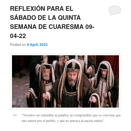
REFLEXIÓN PARA EL
SÁBADO DE LA QUINTA
SEMANA DE CUARESMA 09-
04-22
Posted on
8 April, 2022
“Vosotros no entendéis ni palabra; no comprendéis que os conviene que
uno muera por el pueblo, y que no perezca la nación entera”.