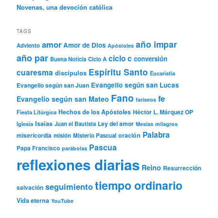
Novenas, una devoción católica
TAGS
año impar
amor
Amor de Dios
Adviento
Apóstoles
año par
ciclo c
conversión
Buena Noticia
Ciclo A
Espíritu Santo
cuaresma
discípulos
Eucaristía
Evangelio según san Lucas
Evangelio según san Juan
Fano
fe
Evangelio según san Mateo
fariseos
Hechos de los Apóstoles
Héctor L. Márquez OP
Fiesta Litúrgica
Isaías
Ley del amor
Iglesia
Juan el Bautista
Mesías
milagros
Palabra
misericordia
oración
misión
Misterio Pascual
Pascua
Papa Francisco
parábolas
reflexiones diarias
Reino
Resurrección
tiempo ordinario
seguimiento
salvación
Vida eterna
YouTube