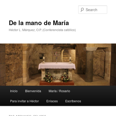
Skip
Skip
to
to
Sear
primary
secondary
content
content
De la mano de María
Héctor L. Márquez, O.P. (Conferencista católico)
Main
Inicio
Bienvenida
María / Rosario
menu
Para invitar a Héctor
Enlaces
Escríbenos