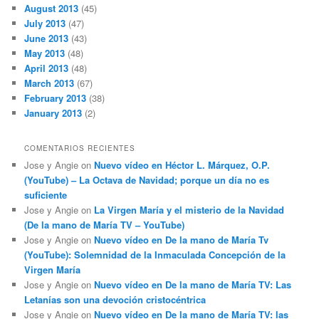
August 2013
(45)
July 2013
(47)
June 2013
(43)
May 2013
(48)
April 2013
(48)
March 2013
(67)
February 2013
(38)
January 2013
(2)
COMENTARIOS RECIENTES
Jose y Angie
on
Nuevo vídeo en Héctor L. Márquez, O.P.
(YouTube) – La Octava de Navidad; porque un día no es
suficiente
Jose y Angie
on
La Virgen María y el misterio de la Navidad
(De la mano de María TV – YouTube)
Jose y Angie
on
Nuevo vídeo en De la mano de María Tv
(YouTube): Solemnidad de la Inmaculada Concepción de la
Virgen María
Jose y Angie
on
Nuevo vídeo en De la mano de María TV: Las
Letanías son una devoción cristocéntrica
Jose y Angie
on
Nuevo vídeo en De la mano de María TV: las