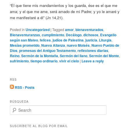
“El que tiene mis mandamientos y los guarda, ése es el que me
ama; y el que me ame, será amado de mi Padre; y yo le amaré y
me manifestaré a él” (Jn 14,21).
Posted in
Uncategorized
|
Tagged
amor
,
bienaventurados
,
Bienaventuranzas
,
cumplimiento
,
Decálogo
,
dichosos
,
Evangelio
según san Mateo
,
felices
,
judíos de Palestina
,
justicia
,
Liturgia
,
Mesías prometido
,
Nueva Alianza
,
nuevo Moisés
,
Nuevo Pueblo de
Dios
,
promesas del Antiguo Testamento
,
reflexiones diarias
,
Reino
,
Sermón de la Montaña
,
Sermón del llano
,
Sermón del Monte
,
sufrimiento
,
tiempo ordinario
,
vivir el cielo
|
Leave a reply
RSS
RSS - Posts
BÚSQUEDA
S
e
a
r
SUSCRÍBETE AL BLOG POR EMAIL