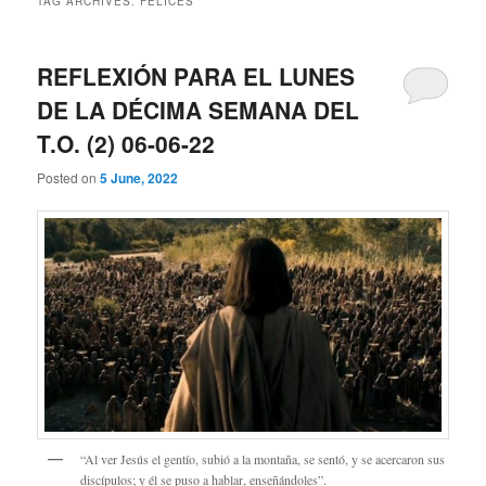
TAG ARCHIVES:
FELICES
REFLEXIÓN PARA EL LUNES
DE LA DÉCIMA SEMANA DEL
T.O. (2) 06-06-22
Posted on
5 June, 2022
“Al ver Jesús el gentío, subió a la montaña, se sentó, y se acercaron sus
discípulos; y él se puso a hablar, enseñándoles”.