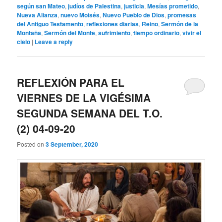
según san Mateo
,
judíos de Palestina
,
justicia
,
Mesías prometido
,
Nueva Alianza
,
nuevo Moisés
,
Nuevo Pueblo de Dios
,
promesas
del Antiguo Testamento
,
reflexiones diarias
,
Reino
,
Sermón de la
Montaña
,
Sermón del Monte
,
sufrimiento
,
tiempo ordinario
,
vivir el
cielo
|
Leave a reply
REFLEXIÓN PARA EL
VIERNES DE LA VIGÉSIMA
SEGUNDA SEMANA DEL T.O.
(2) 04-09-20
Posted on
3 September, 2020