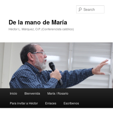
Skip
Skip
to
to
Sear
primary
secondary
content
content
De la mano de María
Héctor L. Márquez, O.P. (Conferencista católico)
Main
Inicio
Bienvenida
María / Rosario
menu
Para invitar a Héctor
Enlaces
Escríbenos