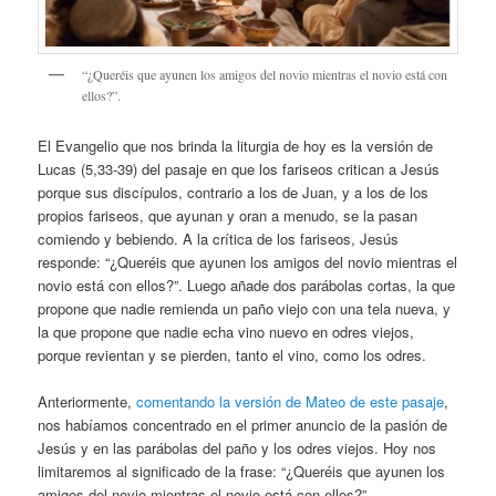
“¿Queréis que ayunen los amigos del novio mientras el novio está con
ellos?”.
El Evangelio que nos brinda la liturgia de hoy es la versión de
Lucas (5,33-39) del pasaje en que los fariseos critican a Jesús
porque sus discípulos, contrario a los de Juan, y a los de los
propios fariseos, que ayunan y oran a menudo, se la pasan
comiendo y bebiendo. A la crítica de los fariseos, Jesús
responde: “¿Queréis que ayunen los amigos del novio mientras el
novio está con ellos?”. Luego añade dos parábolas cortas, la que
propone que nadie remienda un paño viejo con una tela nueva, y
la que propone que nadie echa vino nuevo en odres viejos,
porque revientan y se pierden, tanto el vino, como los odres.
Anteriormente,
comentando la versión de Mateo de este pasaje
,
nos habíamos concentrado en el primer anuncio de la pasión de
Jesús y en las parábolas del paño y los odres viejos. Hoy nos
limitaremos al significado de la frase: “¿Queréis que ayunen los
amigos del novio mientras el novio está con ellos?”