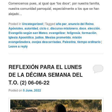
Comencemos pues, al igual que “los doce”, por nuestra familia,
nuestra comunidad parroquial, especialmente a los que se han
alejado…
Posted in
Uncategorized
|
Tagged
año par
,
anuncio del Reino
,
Apóstoles
,
autoridad
,
ciclo c
,
discurso misionero
,
doce
,
elección
,
Evangelio según san Mateo
,
evangelizar
,
feligresía
,
formación
,
Iglesia Apostólica
,
judíos
,
Mesías prometido
,
misión
evangelizadora
,
ovejas descarriadas
,
Palestina
,
tiempo ordinario
|
Leave a reply
REFLEXIÓN PARA EL LUNES
DE LA DÉCIMA SEMANA DEL
T.O. (2) 06-06-22
Posted on
5 June, 2022