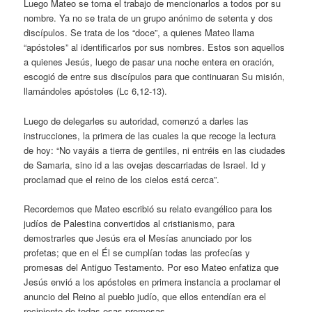
Luego Mateo se toma el trabajo de mencionarlos a todos por su
nombre. Ya no se trata de un grupo anónimo de setenta y dos
discípulos. Se trata de los “doce”, a quienes Mateo llama
“apóstoles” al identificarlos por sus nombres. Estos son aquellos
a quienes Jesús, luego de pasar una noche entera en oración,
escogió de entre sus discípulos para que continuaran Su misión,
llamándoles apóstoles (Lc 6,12-13).
Luego de delegarles su autoridad, comenzó a darles las
instrucciones, la primera de las cuales la que recoge la lectura
de hoy: “No vayáis a tierra de gentiles, ni entréis en las ciudades
de Samaria, sino id a las ovejas descarriadas de Israel. Id y
proclamad que el reino de los cielos está cerca”.
Recordemos que Mateo escribió su relato evangélico para los
judíos de Palestina convertidos al cristianismo, para
demostrarles que Jesús era el Mesías anunciado por los
profetas; que en el Él se cumplían todas las profecías y
promesas del Antiguo Testamento. Por eso Mateo enfatiza que
Jesús envió a los apóstoles en primera instancia a proclamar el
anuncio del Reino al pueblo judío, que ellos entendían era el
recipiente de todas esas promesas.