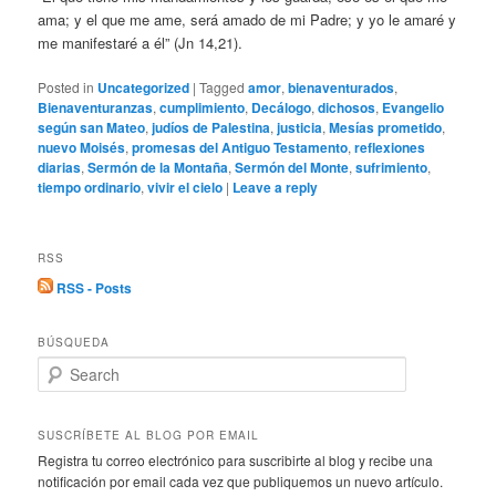
ama; y el que me ame, será amado de mi Padre; y yo le amaré y
me manifestaré a él” (Jn 14,21).
Posted in
Uncategorized
|
Tagged
amor
,
bienaventurados
,
Bienaventuranzas
,
cumplimiento
,
Decálogo
,
dichosos
,
Evangelio
según san Mateo
,
judíos de Palestina
,
justicia
,
Mesías prometido
,
nuevo Moisés
,
promesas del Antiguo Testamento
,
reflexiones
diarias
,
Sermón de la Montaña
,
Sermón del Monte
,
sufrimiento
,
tiempo ordinario
,
vivir el cielo
|
Leave a reply
RSS
RSS - Posts
BÚSQUEDA
S
e
a
r
SUSCRÍBETE AL BLOG POR EMAIL
c
Registra tu correo electrónico para suscribirte al blog y recibe una
h
notificación por email cada vez que publiquemos un nuevo artículo.