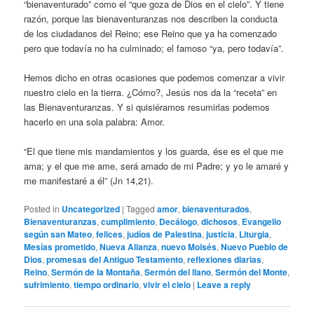
“bienaventurado” como el “que goza de Dios en el cielo”. Y tiene
razón, porque las bienaventuranzas nos describen la conducta
de los ciudadanos del Reino; ese Reino que ya ha comenzado
pero que todavía no ha culminado; el famoso “ya, pero todavía”.
Hemos dicho en otras ocasiones que podemos comenzar a vivir
nuestro cielo en la tierra. ¿Cómo?, Jesús nos da la “receta” en
las Bienaventuranzas. Y si quisiéramos resumirlas podemos
hacerlo en una sola palabra: Amor.
“El que tiene mis mandamientos y los guarda, ése es el que me
ama; y el que me ame, será amado de mi Padre; y yo le amaré y
me manifestaré a él” (Jn 14,21).
Posted in
Uncategorized
|
Tagged
amor
,
bienaventurados
,
Bienaventuranzas
,
cumplimiento
,
Decálogo
,
dichosos
,
Evangelio
según san Mateo
,
felices
,
judíos de Palestina
,
justicia
,
Liturgia
,
Mesías prometido
,
Nueva Alianza
,
nuevo Moisés
,
Nuevo Pueblo de
Dios
,
promesas del Antiguo Testamento
,
reflexiones diarias
,
Reino
,
Sermón de la Montaña
,
Sermón del llano
,
Sermón del Monte
,
sufrimiento
,
tiempo ordinario
,
vivir el cielo
|
Leave a reply