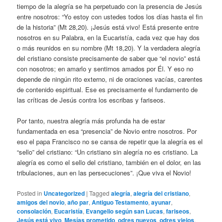
tiempo de la alegría se ha perpetuado con la presencia de Jesús
entre nosotros: “Yo estoy con ustedes todos los días hasta el fin
de la historia” (Mt 28,20). ¡Jesús está vivo! Está presente entre
nosotros en su Palabra, en la Eucaristía, cada vez que hay dos
o más reunidos en su nombre (Mt 18,20). Y la verdadera alegría
del cristiano consiste precisamente de saber que “el novio” está
con nosotros; en amarlo y sentirnos amados por Él. Y eso no
depende de ningún rito externo, ni de oraciones vacías, carentes
de contenido espiritual. Ese es precisamente el fundamento de
las críticas de Jesús contra los escribas y fariseos.
Por tanto, nuestra alegría más profunda ha de estar
fundamentada en esa “presencia” de Novio entre nosotros. Por
eso el papa Francisco no se cansa de repetir que la alegría es el
“sello” del cristiano: “Un cristiano sin alegría no es cristiano. La
alegría es como el sello del cristiano, también en el dolor, en las
tribulaciones, aun en las persecuciones”. ¡Que viva el Novio!
Posted in
Uncategorized
|
Tagged
alegría
,
alegría del cristiano
,
amigos del novio
,
año par
,
Antiguo Testamento
,
ayunar
,
consolación
,
Eucaristía
,
Evangelio según san Lucas
,
fariseos
,
Jesús está vivo
,
Mesías prometido
,
odres nuevos
,
odres viejos
,