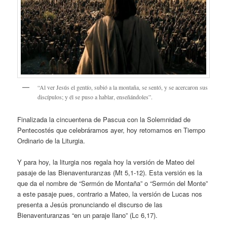
“Al ver Jesús el gentío, subió a la montaña, se sentó, y se acercaron sus
discípulos; y él se puso a hablar, enseñándoles”.
Finalizada la cincuentena de Pascua con la Solemnidad de
Pentecostés que celebráramos ayer, hoy retomamos en Tiempo
Ordinario de la Liturgia.
Y para hoy, la liturgia nos regala hoy la versión de Mateo del
pasaje de las Bienaventuranzas (Mt 5,1-12). Esta versión es la
que da el nombre de “Sermón de Montaña” o “Sermón del Monte”
a este pasaje pues, contrario a Mateo, la versión de Lucas nos
presenta a Jesús pronunciando el discurso de las
Bienaventuranzas “en un paraje llano” (Lc 6,17).