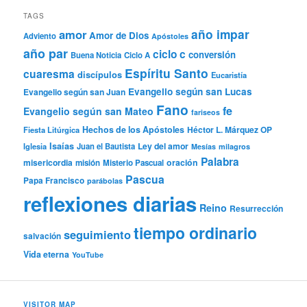
TAGS
año impar
amor
Amor de Dios
Adviento
Apóstoles
año par
ciclo c
conversión
Buena Noticia
Ciclo A
Espíritu Santo
cuaresma
discípulos
Eucaristía
Evangelio según san Lucas
Evangelio según san Juan
Fano
fe
Evangelio según san Mateo
fariseos
Hechos de los Apóstoles
Héctor L. Márquez OP
Fiesta Litúrgica
Isaías
Ley del amor
Iglesia
Juan el Bautista
Mesías
milagros
Palabra
misericordia
oración
misión
Misterio Pascual
Pascua
Papa Francisco
parábolas
reflexiones diarias
Reino
Resurrección
tiempo ordinario
seguimiento
salvación
Vida eterna
YouTube
VISITOR MAP