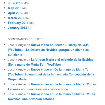
June 2013
(43)
May 2013
(48)
April 2013
(48)
March 2013
(67)
February 2013
(38)
January 2013
(2)
COMENTARIOS RECIENTES
Jose y Angie
on
Nuevo vídeo en Héctor L. Márquez, O.P.
(YouTube) – La Octava de Navidad; porque un día no es
suficiente
Jose y Angie
on
La Virgen María y el misterio de la Navidad
(De la mano de María TV – YouTube)
Jose y Angie
on
Nuevo vídeo en De la mano de María Tv
(YouTube): Solemnidad de la Inmaculada Concepción de la
Virgen María
Jose y Angie
on
Nuevo vídeo en De la mano de María TV: Las
Letanías son una devoción cristocéntrica
Jose y Angie
on
Nuevo vídeo en De la mano de María TV: las
Novenas, una devoción católica