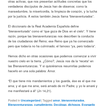
otras activas, que nos presentan actitudes concretas que los
verdaderos discípulos de Jesús han de observar, como la
mansedumbre, la misericordia, la limpieza de corazón, y la lucha
por la justicia. A estos también Jesús llama “bienaventurados”.
El diccionario de la Real Academia Española define
“bienaventurado” como el “que goza de Dios en el cielo”. Y tiene
razón, porque las bienaventuranzas nos describen la conducta
de los ciudadanos del Reino; ese Reino que ya ha comenzado
pero que todavía no ha culminado; el famoso “ya, pero todavía”.
Hemos dicho en otras ocasiones que podemos comenzar a vivir
nuestro cielo en la tierra. ¿Cómo?, Jesús nos da la “receta” en
las Bienaventuranzas. Y si quisiéramos resumirlas podemos
hacerlo en una sola palabra: Amor.
“El que tiene mis mandamientos y los guarda, ése es el que me
ama; y el que me ame, será amado de mi Padre; y yo le amaré y
me manifestaré a él” (Jn 14,21).
Posted in
Uncategorized
|
Tagged
amor
,
bienaventurados
,
Bienaventuranzas
,
cumplimiento
,
Decálogo
,
dichosos
,
Evangelio