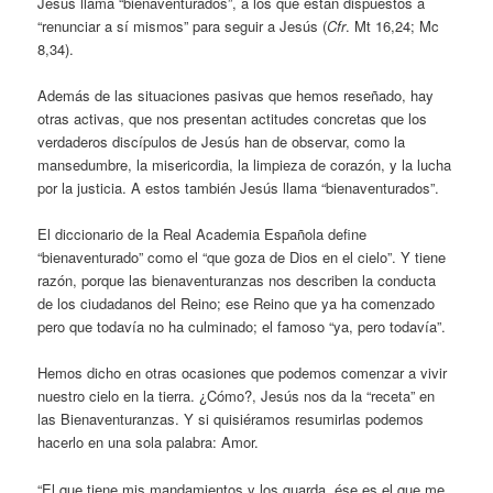
Jesús llama “bienaventurados”, a los que están dispuestos a
“renunciar a sí mismos” para seguir a Jesús (
Cfr
. Mt 16,24; Mc
8,34).
Además de las situaciones pasivas que hemos reseñado, hay
otras activas, que nos presentan actitudes concretas que los
verdaderos discípulos de Jesús han de observar, como la
mansedumbre, la misericordia, la limpieza de corazón, y la lucha
por la justicia. A estos también Jesús llama “bienaventurados”.
El diccionario de la Real Academia Española define
“bienaventurado” como el “que goza de Dios en el cielo”. Y tiene
razón, porque las bienaventuranzas nos describen la conducta
de los ciudadanos del Reino; ese Reino que ya ha comenzado
pero que todavía no ha culminado; el famoso “ya, pero todavía”.
Hemos dicho en otras ocasiones que podemos comenzar a vivir
nuestro cielo en la tierra. ¿Cómo?, Jesús nos da la “receta” en
las Bienaventuranzas. Y si quisiéramos resumirlas podemos
hacerlo en una sola palabra: Amor.
“El que tiene mis mandamientos y los guarda, ése es el que me