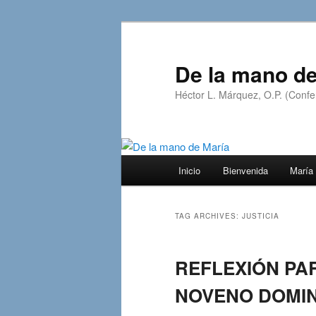
Skip
Skip
to
to
primary
secondary
De la mano de
content
content
Héctor L. Márquez, O.P. (Confer
Main
Inicio
Bienvenida
María 
menu
TAG ARCHIVES:
JUSTICIA
REFLEXIÓN PA
NOVENO DOMINGO