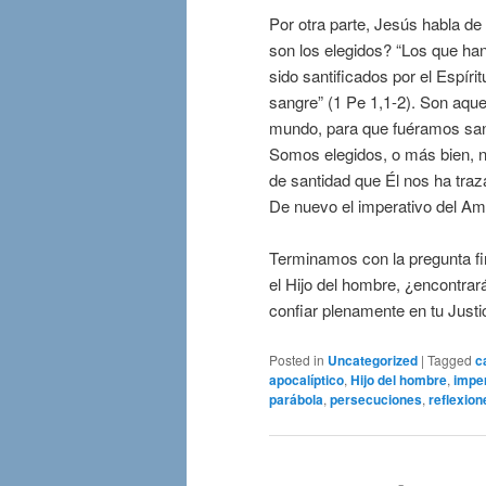
Por otra parte, Jesús habla de
son los elegidos? “Los que han
sido santificados por el Espíri
sangre” (1 Pe 1,1-2). Son aquel
mundo, para que fuéramos santo
Somos elegidos, o más bien, 
de santidad que Él nos ha tra
De nuevo el imperativo del A
Terminamos con la pregunta fi
el Hijo del hombre, ¿encontrará
confiar plenamente en tu Justic
Posted in
Uncategorized
|
Tagged
c
apocalíptico
,
Hijo del hombre
,
imper
parábola
,
persecuciones
,
reflexion