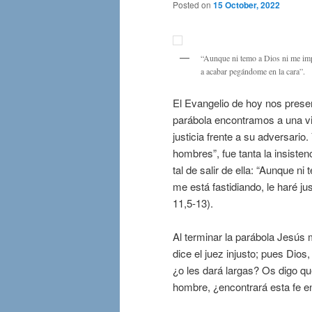
Posted on
15 October, 2022
“Aunque ni temo a Dios ni me impo
a acabar pegándome en la cara”.
El Evangelio de hoy nos present
parábola encontramos a una viu
justicia frente a su adversario
hombres”, fue tanta la insisten
tal de salir de ella: “Aunque 
me está fastidiando, le haré j
11,5-13).
Al terminar la parábola Jesús 
dice el juez injusto; pues Dios,
¿o les dará largas? Os digo que
hombre, ¿encontrará esta fe en 