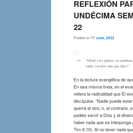
REFLEXIÓN PA
UNDÉCIMA SEMAN
22
Posted on
17 June, 2022
“Mirad a los pájaros: ni siembran,
valéis vosotros más que ellos?”
En la lectura evangélica de ay
En esa misma línea, en el evan
reitera la radicalidad que Él e
discípulos: “Nadie puede estar
querrá al otro; o, al contrario
podéis servir a Dios y al dine
haber nada que se interponga a
Tim 6,10). Al no tener nada q