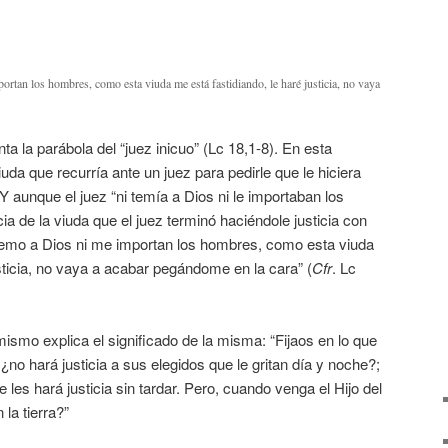
rtan los hombres, como esta viuda me está fastidiando, le haré justicia, no vaya
a la parábola del “juez inicuo” (Lc 18,1-8). En esta
da que recurría ante un juez para pedirle que le hiciera
. Y aunque el juez “ni temía a Dios ni le importaban los
cia de la viuda que el juez terminó haciéndole justicia con
ni temo a Dios ni me importan los hombres, como esta viuda
usticia, no vaya a acabar pegándome en la cara” (
Cfr
. Lc
mismo explica el significado de la misma: “Fijaos en lo que
 ¿no hará justicia a sus elegidos que le gritan día y noche?;
 les hará justicia sin tardar. Pero, cuando venga el Hijo del
la tierra?”