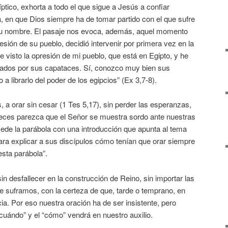
ptico, exhorta a todo el que sigue a Jesús a confiar
na, en que Dios siempre ha de tomar partido con el que sufre
 su nombre. El pasaje nos evoca, además, aquel momento
esión de su pueblo, decidió intervenir por primera vez en la
e visto la opresión de mi pueblo, que está en Egipto, y he
vocados por sus capataces. Sí, conozco muy bien sus
 a librarlo del poder de los egipcios” (Ex 3,7-8).
, a orar sin cesar (1 Tes 5,17), sin perder las esperanzas,
veces parezca que el Señor se muestra sordo ante nuestras
ede la parábola con una introducción que apunta al tema
ara explicar a sus discípulos cómo tenían que orar siempre
sta parábola”.
n desfallecer en la construcción de Reino, sin importar las
ue suframos, con la certeza de que, tarde o temprano, en
ia. Por eso nuestra oración ha de ser insistente, pero
uándo” y el “cómo” vendrá en nuestro auxilio.