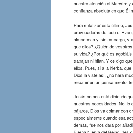
nuestra atención al Maestro y
confianza absoluta en que Él 
Para enfatizar esto último, J
provocadoras de todo el Evangel
almacenan y, sin embargo, vue
que ellos? ¿Quién de vosotros,
su vida? ¿Por qué os agobiáis 
trabajan ni hilan. Y os digo q
ellos. Pues, si a la hierba, q
Dios la viste así, ¿no hará m
resumir en un pensamiento: te
Jesús no nos está diciendo q
nuestras necesidades. No, lo q
pájaros, Dios va colmar con c
especialmente cuando esa activ
demás, “se nos dará por añadid
Buena Nueva del Reino, “les o