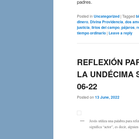
padres.
Posted in
Uncategorized
|
Tagged
b
dinero
,
Divina Providencia
,
dos am
justicia
,
lirios del campo
,
pájaros
,
r
tiempo ordinario
|
Leave a reply
REFLEXIÓN PA
LA UNDÉCIMA SE
06-22
Posted on
13 June, 2022
Jesús utiliza una palabra para refe
significa “actor”, es decir, alguie