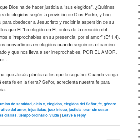
 que Dios ha de hacer justicia a “sus elegidos”. ¿Quiénes
 sido elegidos según la previsión de Dios Padre, y han
tu para obedecer a Jesucristo y recibir la aspersión de su
los que Él “ha elegido en Él, antes de la creación del
s e irreprochables en su presencia, por el amor” (Ef 1,4).
nos convertimos en elegidos cuando seguimos el camino
zado y que nos lleva a ser irreprochables, POR EL AMOR.
mor…
nal que Jesús plantea a los que le seguían: Cuando venga
 esta fe en la tierra? Señor, acrecienta nuestra fe para
ia.
amino de santidad
,
ciclo c
,
elegidos
,
elegidos del Señor
,
fe
,
género
ativo del amor
,
injusticias
,
juez inicuo
,
justicia
,
orar sin cesar
,
es diarias
,
tiempo ordinario
,
viuda
|
Leave a reply