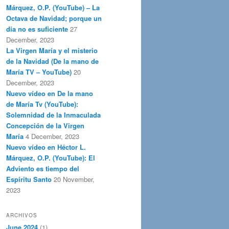
Márquez, O.P. (YouTube) – La
Octava de Navidad; porque un
día no es suficiente
27
December, 2023
La Virgen María y el misterio
de la Navidad (De la mano de
María TV – YouTube)
20
December, 2023
Nuevo vídeo en De la mano
de María Tv (YouTube):
Solemnidad de la Inmaculada
Concepción de la Virgen
María
4 December, 2023
Nuevo vídeo en Héctor L.
Márquez, O.P. (YouTube): El
Adviento es tiempo del
Espíritu Santo
20 November,
2023
ARCHIVOS
June 2024
(1)