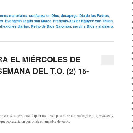
ienes materiales
,
confianza en Dios
,
desapego
,
Día de los Padres
,
os
,
Evangelio según san Mateo
,
François-Xavier Nguyen van Thuan
,
eflexiones diarias
,
Reino de Dios
,
Salomón
,
servir a Dios y al dinero
,
RA EL MIÉRCOLES DE
MANA DEL T.O. (2) 15-
rirse a estas personas: “hipócritas”. Esta palabra se deriva del griego
hypokrites
y
n que representa un personaje en una obra de teatro.