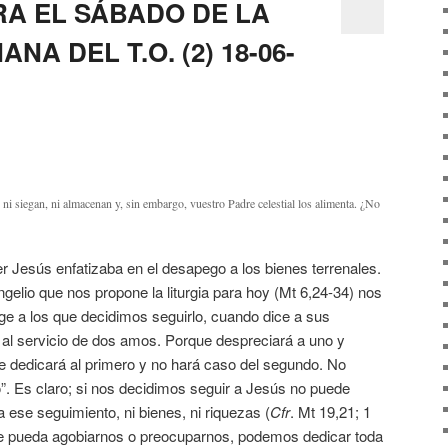
RA EL SÁBADO DE LA
A DEL T.O. (2) 18-06-
 ni siegan, ni almacenan y, sin embargo, vuestro Padre celestial los alimenta. ¿No
er Jesús enfatizaba en el desapego a los bienes terrenales.
gelio que nos propone la liturgia para hoy (Mt 6,24-34) nos
xige a los que decidimos seguirlo, cuando dice a sus
 al servicio de dos amos. Porque despreciará a uno y
, se dedicará al primero y no hará caso del segundo. No
ro”. Es claro; si nos decidimos seguir a Jesús no puede
 ese seguimiento, ni bienes, ni riquezas (
Cfr
. Mt 19,21; 1
ue pueda agobiarnos o preocuparnos, podemos dedicar toda