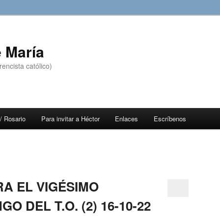
 María
encista católico)
/ Rosario
Para invitar a Héctor
Enlaces
Escríbenos
RA EL VIGÉSIMO
 DEL T.O. (2) 16-10-22