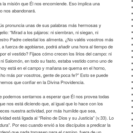
 a la misión que Él nos encomiende. Eso implica una
no nos abandonará.
esús pronuncia unas de sus palabras más hermosas y
io: “Mirad a los pájaros: ni siembran, ni siegan, ni
stro Padre celestial los alimenta. ¿No valéis vosotros más
 a fuerza de agobiarse, podrá añadir una hora al tiempo de
por el vestido? Fijaos cómo crecen los lirios del campo: ni
ue ni Salomón, en todo su fasto, estaba vestido como uno de
ue hoy está en el campo y mañana se quema en el horno,
ucho más por vosotros, gente de poca fe?” Esto se puede
nemos que confiar en la Divina Providencia.
ue podemos sentarnos a esperar que Él nos provea todas
ue nos está diciendo que, al igual que lo hace con los
reces nuestra actividad, por más humilde que sea,
idad está ligada al “Reino de Dios y su Justicia” (v.33). Lo
ura”. Por eso cuando envió a los discípulos a predicar la
rdenó que nada tomasen para el camino, fuera de un