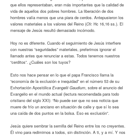
que ellos representaban, eran más importantes que la calidad de
vida de aquellos dos pobres hombres. La liberación de dos
hombres valía menos que una piara de cerdos. Antepusieron los
valores materiales a los valores del Reino (
Cfr.­
Hc 16,16 ss.). El
mensaje de Jesús resultó demasiado incómodo.
Hoy no es diferente. Cuando el seguimiento de Jesús interfiere
con nuestras “seguridades” materiales, preferimos ignorar el
llamado antes que renunciar a estas. Todos tenemos nuestros
“cerditos”. ¿Cuáles son los tuyos?
Esto nos hace pensar en lo que el papa Francisco llama la
“economía de la exclusión e inequidad” en el número 53 de su
Exhortación Apostólica
Evangelii Gaudium
, sobre el anuncio del
Evangelio en el mundo actual (lectura recomendada para todo
cristiano del siglo XXI): “No puede ser que no sea noticia que
muere de frío un anciano en situación de calle y que sí lo sea
una caída de dos puntos en la bolsa. Eso es exclusión”.
Jesús quiere sembrar la semilla del Reino entre los no creyentes.
Él vino para redimirnos a todos, sin distinción. A ti, y a mí. Y nos