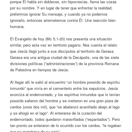
porque Él habla sin dobleces, sin hipocresías, llama las cosas
por su nombre. Y en lugar de tener que enfrentar la realidad,
preferimos ignorar Su mensaje, y cuando ya no podemos
ignorarlo, entonces arremetemos contra Él. Una reacción bien
humana.
El Evangelio de hoy (Mc 5,1-20) nos presenta una situación
similar, pero esta vez en territorio pagano. Nos cuenta el relato
que Jesús llegó junto a sus discípulos al territorio de Gerasa.
Gerasa era una antigua ciudad de la Decápolis, una de las siete
divisiones políticas (“administraciones”) de la provincia Romana
de Palestina en tiempos de Jesús.
Al llegar allí le salió al encuentro “un hombre poseído de espíritu
inmundo” que vivía en el cementerio entre los sepulcros. Jesús
exorciza al endemoniado, y los espíritus inmundos que lo tenían
poseído salieron del hombre y se metieron en una gran piara de
cerdos (unos dos mil), que “se abalanzó acantilado abajo al lago
y se ahogó en el lago”. Al enterarse de la curación del
endemoniado, todos quedaron maravillados (“espantados”). Pero
tan pronto se enteraron de lo ocurrido con los cerdos, “le rogaban
que se marchase de su país”.