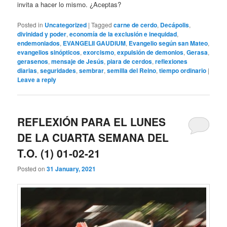
invita a hacer lo mismo. ¿Aceptas?
Posted in
Uncategorized
|
Tagged
carne de cerdo
,
Decápolis
,
divinidad y poder
,
economía de la exclusión e inequidad
,
endemoniados
,
EVANGELII GAUDIUM
,
Evangelio según san Mateo
,
evangelios sinópticos
,
exorcismo
,
expulsión de demonios
,
Gerasa
,
gerasenos
,
mensaje de Jesús
,
piara de cerdos
,
reflexiones
diarias
,
seguridades
,
sembrar
,
semilla del Reino
,
tiempo ordinario
|
Leave a reply
REFLEXIÓN PARA EL LUNES
DE LA CUARTA SEMANA DEL
T.O. (1) 01-02-21
Posted on
31 January, 2021