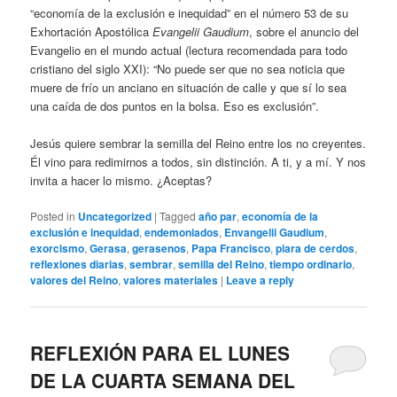
“economía de la exclusión e inequidad” en el número 53 de su
Exhortación Apostólica
Evangelii Gaudium
, sobre el anuncio del
Evangelio en el mundo actual (lectura recomendada para todo
cristiano del siglo XXI): “No puede ser que no sea noticia que
muere de frío un anciano en situación de calle y que sí lo sea
una caída de dos puntos en la bolsa. Eso es exclusión”.
Jesús quiere sembrar la semilla del Reino entre los no creyentes.
Él vino para redimirnos a todos, sin distinción. A ti, y a mí. Y nos
invita a hacer lo mismo. ¿Aceptas?
Posted in
Uncategorized
|
Tagged
año par
,
economía de la
exclusión e inequidad
,
endemoniados
,
Envangelii Gaudium
,
exorcismo
,
Gerasa
,
gerasenos
,
Papa Francisco
,
piara de cerdos
,
reflexiones diarias
,
sembrar
,
semilla del Reino
,
tiempo ordinario
,
valores del Reino
,
valores materiales
|
Leave a reply
REFLEXIÓN PARA EL LUNES
DE LA CUARTA SEMANA DEL