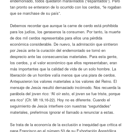
endemoniado, todos quedaron maravillados (“espantados”). Pero
tan pronto se enteraron de lo ocurrido con los cerdos, “le rogaban
que se marchase de su país”.
Debemos recordar que aunque la carne de cerdo está prohibida
para los judíos, los gerasenos la consumen. Por tanto, la muerte
de dos mil cerdos representaba para ellos una pérdida
económica considerable. De nuevo, la admiración que sintieron
por Jesús ante la curación del endemoniado se tornó en
desprecio ante las consecuencias materiales. Para esta gente,
los cerdos, y el valor económico que ellos representaban, eran
más importantes que la calidad de vida de un solo hombre. La
liberación de un hombre valía menos que una piara de cerdos.
Antepusieron los valores materiales a los valores del Reino. El
mensaje de Jesús resultó demasiado incómodo. Nos recuerda la
parábola del joven rico: “Al oír esto, el joven se fue triste, porque
era rico” (Cfr. Mt 19,16-22). Hoy no es diferente. Cuando el
seguimiento de Jesús interfiere con nuestras “seguridades”
materiales, preferimos ignorar el llamado a renunciar a estas.
Se trata de la economía de la exclusión e inequidad que critica el
papa Francisco en el número 53 de su Exhortación Apostólica