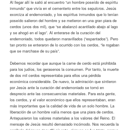
Al llegar allí le salió al encuentro “un hombre poseído de espíritu
inmundo” que vivía en el cementerio entre los sepulcros. Jesús
exorciza al endemoniado, y los espíritus inmundos que lo tenían
poseído salieron del hombre y se metieron en una gran piara de
cerdos (unos dos mil), que “se abalanzó acantilado abajo al lago
y se ahogó en el lago”. Al enterarse de la curación del
endemoniado, todos quedaron maravillados (“espantados”). Pero
tan pronto se enteraron de lo ocurrido con los cerdos, “le rogaban
que se marchase de su país”.
Debemos recordar que aunque la carne de cerdo está prohibida
para los judíos, los gerasenos la consumen. Por tanto, la muerte
de dos mil cerdos representaba para ellos una pérdida
económica considerable. De nuevo, la admiración que sintieron
por Jesús ante la curación del endemoniado se tornó en
desprecio ante las consecuencias materiales. Para esta gente,
los cerdos, y el valor económico que ellos representaban, eran
más importantes que la calidad de vida de un solo hombre. La
liberación de un hombre valía menos que una piara de cerdos.
Antepusieron los valores materiales a los valores del Reino. El
mensaje de Jesús resultó demasiado incómodo. Nos recuerda la