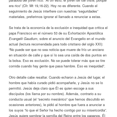
parábola del joven rico: “Al oír esto, el joven se fue triste, porque
era rico” (Cfr. Mt 19,16-22). Hoy no es diferente. Cuando el
seguimiento de Jesús interfiere con nuestras “seguridades”
materiales, preferimos ignorar el llamado a renunciar a estas.
Se trata de la economía de la exclusión e inequidad que critica el
papa Francisco en el número 53 de su Exhortación Apostólica
Evangelii Gaudium
, sobre el anuncio del Evangelio en el mundo
actual (lectura recomendada para todo cristiano del siglo XXI):
“No puede ser que no sea noticia que muere de frío un anciano
en situación de calle y que sí lo sea una caída de dos puntos en
la bolsa. Eso es exclusión. No se puede tolerar más que se tire
comida cuando hay gente que pasa hambre. Eso es inequidad”.
Otro detalle cabe resaltar. Cuando echaron a Jesús del lugar, el
hombre que había curado pidió acompañarle, y Jesús no se lo
permitió. Jesús deja claro que Él es quien escoge a sus
discípulos (los llama por su nombre). Además, contrario a su
conducta usual (el “secreto mesiánico” que hemos discutido en
ocasiones anteriores), le pidió al hombre que fuera a anunciar a
los suyos “lo que el Señor ha hecho contigo por su misericordia”.
Jesús quiere sembrar la semilla del Reino entre los paganos. Él