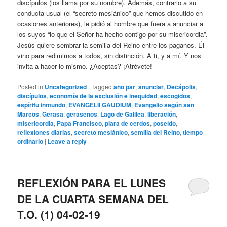
discípulos (los llama por su nombre). Además, contrario a su
conducta usual (el “secreto mesiánico” que hemos discutido en
ocasiones anteriores), le pidió al hombre que fuera a anunciar a
los suyos “lo que el Señor ha hecho contigo por su misericordia”.
Jesús quiere sembrar la semilla del Reino entre los paganos. Él
vino para redimirnos a todos, sin distinción. A ti, y a mí. Y nos
invita a hacer lo mismo. ¿Aceptas? ¡Atrévete!
Posted in
Uncategorized
|
Tagged
año par
,
anunciar
,
Decápolis
,
discípulos
,
economía de la exclusión e inequidad
,
escogidos
,
espíritu inmundo
,
EVANGELII GAUDIUM
,
Evangelio según san
Marcos
,
Gerasa
,
gerasenos
,
Lago de Galilea
,
liberación
,
misericordia
,
Papa Francisco
,
piara de cerdos
,
poseído
,
reflexiones diarias
,
secreto mesiánico
,
semilla del Reino
,
tiempo
ordinario
|
Leave a reply
REFLEXIÓN PARA EL LUNES
DE LA CUARTA SEMANA DEL
T.O. (1) 04-02-19