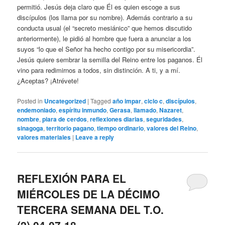
permitió. Jesús deja claro que Él es quien escoge a sus
discípulos (los llama por su nombre). Además contrario a su
conducta usual (el “secreto mesiánico” que hemos discutido
anteriormente), le pidió al hombre que fuera a anunciar a los
suyos “lo que el Señor ha hecho contigo por su misericordia”.
Jesús quiere sembrar la semilla del Reino entre los paganos. Él
vino para redimirnos a todos, sin distinción. A ti, y a mí.
¿Aceptas? ¡Atrévete!
Posted in
Uncategorized
|
Tagged
año impar
,
ciclo c
,
discípulos
,
endemoniado
,
espíritu inmundo
,
Gerasa
,
llamado
,
Nazaret
,
nombre
,
piara de cerdos
,
reflexiones diarias
,
seguridades
,
sinagoga
,
territorio pagano
,
tiempo ordinario
,
valores del Reino
,
valores materiales
|
Leave a reply
REFLEXIÓN PARA EL
MIÉRCOLES DE LA DÉCIMO
TERCERA SEMANA DEL T.O.
(2) 04-07-18