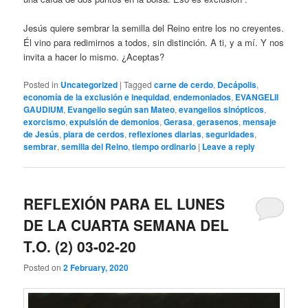
Jesús quiere sembrar la semilla del Reino entre los no creyentes.
Él vino para redimirnos a todos, sin distinción. A ti, y a mí. Y nos
invita a hacer lo mismo. ¿Aceptas?
Posted in
Uncategorized
|
Tagged
carne de cerdo
,
Decápolis
,
economía de la exclusión e inequidad
,
endemoniados
,
EVANGELII
GAUDIUM
,
Evangelio según san Mateo
,
evangelios sinópticos
,
exorcismo
,
expulsión de demonios
,
Gerasa
,
gerasenos
,
mensaje
de Jesús
,
piara de cerdos
,
reflexiones diarias
,
seguridades
,
sembrar
,
semilla del Reino
,
tiempo ordinario
|
Leave a reply
REFLEXIÓN PARA EL LUNES
DE LA CUARTA SEMANA DEL
T.O. (2) 03-02-20
Posted on
2 February, 2020