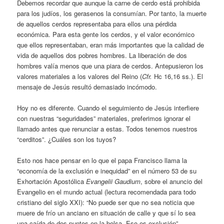
Debemos recordar que aunque la carne de cerdo está prohibida
para los judíos, los gerasenos la consumían. Por tanto, la muerte
de aquellos cerdos representaba para ellos una pérdida
económica. Para esta gente los cerdos, y el valor económico
que ellos representaban, eran más importantes que la calidad de
vida de aquellos dos pobres hombres. La liberación de dos
hombres valía menos que una piara de cerdos. Antepusieron los
valores materiales a los valores del Reino (
Cfr.­
Hc 16,16 ss.). El
mensaje de Jesús resultó demasiado incómodo.
Hoy no es diferente. Cuando el seguimiento de Jesús interfiere
con nuestras “seguridades” materiales, preferimos ignorar el
llamado antes que renunciar a estas. Todos tenemos nuestros
“cerditos”. ¿Cuáles son los tuyos?
Esto nos hace pensar en lo que el papa Francisco llama la
“economía de la exclusión e inequidad” en el número 53 de su
Exhortación Apostólica
Evangelii Gaudium
, sobre el anuncio del
Evangelio en el mundo actual (lectura recomendada para todo
cristiano del siglo XXI): “No puede ser que no sea noticia que
muere de frío un anciano en situación de calle y que sí lo sea
una caída de dos puntos en la bolsa. Eso es exclusión”.