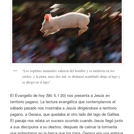
“Los espíritus inmundos salieron del hombre y se metieron en los
cerdos; y la piara, unos dos mil, se abalanzó acantilado abajo al lago y
se ahogó en el lago”.
El Evangelio de hoy (Mc 5,1-20) nos presenta a Jesús en
territorio pagano. La lectura evangélica que contemplamos el
sábado pasado nos mostraba a Jesús dirigiéndose a territorio
pagano, a Gerasa, que quedaba al otro lado del lago de Galilea.
El pasaje nos relata un suceso ocurrido cuando Jesús llegó junto
a sus discípulos a su destino, después de calmar la tormenta
que enfrentaron en la barca que los traía. Gerasa era una antigua