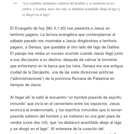
“Los espíritus inmundos salieron del hombre y se metieron en los
cerdos; y la piara, unos dos mil, se abalanzó acantilado abajo al lago y
se ahogó en el lago”.
El Evangelio de hoy (Mc 5,1-20) nos presenta a Jesús en
territorio pagano. La lectura evangélica que contemplamos el
sábado pasado nos mostraba a Jesús dirigiéndose a territorio
pagano, a Gerasa, que quedaba al otro lado del lago de Galilea.
El pasaje nos relata un suceso ocurrido cuando Jesús llegó junto
a sus discípulos a su destino, después de calmar la tormenta
que enfrentaron en la barca que los traía. Gerasa era una antigua
ciudad de la Decápolis, una de las siete divisiones políticas
(“administraciones”) de la provincia Romana de Palestina en
tiempos de Jesús.
Al llegar allí le salió al encuentro “un hombre poseído de espíritu
inmundo” que vivía en el cementerio entre los sepulcros. Jesús
exorciza al endemoniado, y los espíritus inmundos que lo tenían
poseído salieron del hombre y se metieron en una gran piara de
cerdos (unos dos mil), que “se abalanzó acantilado abajo al lago
y se ahogó en el lago”. Al enterarse de la curación del