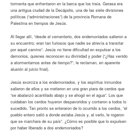
tormenta que enfrentaron en la barca que los traía. Gerasa era
una antigua ciudad de la Decápolis, una de las siete divisiones
políticas (“administraciones”) de la provincia Romana de
Palestina en tiempos de Jesús.
Al llegar allí, “desde el cementerio, dos endemoniados salieron a
su encuentro; eran tan furiosos que nadie se atrevía a transitar
por aquel camino”. Jesús no tiene dificultad en expulsar a los
demonios, quienes reconocen su divinidad y poder (“¿Has venido
a atormentarnos antes de tiempo?”, le reclaman, en aparente
alusión al juicio final).
Jesús exorciza a los endemoniados, y los espíritus inmundos
salieron de ellos y se metieron en una gran piara de cerdos que
“se abalanzó acantilado abajo y se ahogó en el agua”. Los que
cuidaban los cerdos huyeron despavoridos y contaron a todos lo
sucedido. Tan pronto se enteraron de lo ocurrido a los cerdos, “el
pueblo entero salió a donde estaba Jesús y, al verlo, le rogaron
que se marchara de su país”. ¿Cómo es posible que lo expulsen
por haber liberado a dos endemoniados?