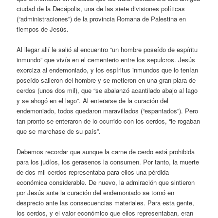
ciudad de la Decápolis, una de las siete divisiones políticas
(“administraciones”) de la provincia Romana de Palestina en
tiempos de Jesús.
Al llegar allí le salió al encuentro “un hombre poseído de espíritu
inmundo” que vivía en el cementerio entre los sepulcros. Jesús
exorciza al endemoniado, y los espíritus inmundos que lo tenían
poseído salieron del hombre y se metieron en una gran piara de
cerdos (unos dos mil), que “se abalanzó acantilado abajo al lago
y se ahogó en el lago”. Al enterarse de la curación del
endemoniado, todos quedaron maravillados (“espantados”). Pero
tan pronto se enteraron de lo ocurrido con los cerdos, “le rogaban
que se marchase de su país”.
Debemos recordar que aunque la carne de cerdo está prohibida
para los judíos, los gerasenos la consumen. Por tanto, la muerte
de dos mil cerdos representaba para ellos una pérdida
económica considerable. De nuevo, la admiración que sintieron
por Jesús ante la curación del endemoniado se tornó en
desprecio ante las consecuencias materiales. Para esta gente,
los cerdos, y el valor económico que ellos representaban, eran