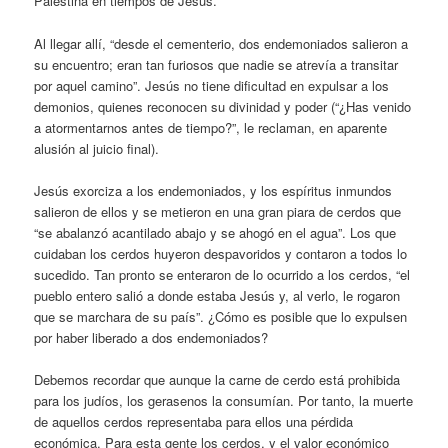
Palestina en tiempos de Jesús.
Al llegar allí, “desde el cementerio, dos endemoniados salieron a
su encuentro; eran tan furiosos que nadie se atrevía a transitar
por aquel camino”. Jesús no tiene dificultad en expulsar a los
demonios, quienes reconocen su divinidad y poder (“¿Has venido
a atormentarnos antes de tiempo?”, le reclaman, en aparente
alusión al juicio final).
Jesús exorciza a los endemoniados, y los espíritus inmundos
salieron de ellos y se metieron en una gran piara de cerdos que
“se abalanzó acantilado abajo y se ahogó en el agua”. Los que
cuidaban los cerdos huyeron despavoridos y contaron a todos lo
sucedido. Tan pronto se enteraron de lo ocurrido a los cerdos, “el
pueblo entero salió a donde estaba Jesús y, al verlo, le rogaron
que se marchara de su país”. ¿Cómo es posible que lo expulsen
por haber liberado a dos endemoniados?
Debemos recordar que aunque la carne de cerdo está prohibida
para los judíos, los gerasenos la consumían. Por tanto, la muerte
de aquellos cerdos representaba para ellos una pérdida
económica. Para esta gente los cerdos, y el valor económico