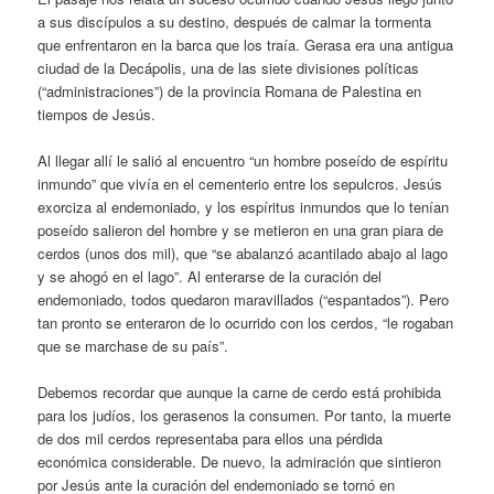
a sus discípulos a su destino, después de calmar la tormenta
que enfrentaron en la barca que los traía. Gerasa era una antigua
ciudad de la Decápolis, una de las siete divisiones políticas
(“administraciones”) de la provincia Romana de Palestina en
tiempos de Jesús.
Al llegar allí le salió al encuentro “un hombre poseído de espíritu
inmundo” que vivía en el cementerio entre los sepulcros. Jesús
exorciza al endemoniado, y los espíritus inmundos que lo tenían
poseído salieron del hombre y se metieron en una gran piara de
cerdos (unos dos mil), que “se abalanzó acantilado abajo al lago
y se ahogó en el lago”. Al enterarse de la curación del
endemoniado, todos quedaron maravillados (“espantados”). Pero
tan pronto se enteraron de lo ocurrido con los cerdos, “le rogaban
que se marchase de su país”.
Debemos recordar que aunque la carne de cerdo está prohibida
para los judíos, los gerasenos la consumen. Por tanto, la muerte
de dos mil cerdos representaba para ellos una pérdida
económica considerable. De nuevo, la admiración que sintieron
por Jesús ante la curación del endemoniado se tornó en