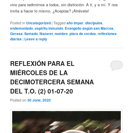
vino para redimirnos a todos, sin distinción. A ti, y a mí. Y nos
invita a hacer lo mismo. ¿Aceptas? ¡Atrévete!
Posted in
Uncategorized
|
Tagged
año impar
,
discípulos
,
endemoniado
,
espíritu inmundo
,
Evangelio según san Marcos
,
Gerasa
,
llamado
,
Nazaret
,
nombre
,
piara de cerdos
,
reflexiones
diarias
|
Leave a reply
REFLEXIÓN PARA EL
MIÉRCOLES DE LA
DECIMOTERCERA SEMANA
DEL T.O. (2) 01-07-20
Posted on
30 June, 2020