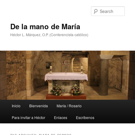
Skip
Skip
to
to
Sear
primary
secondary
content
content
De la mano de María
Héctor L. Márquez, O.P. (Conferencista católico)
Main
Inicio
Bienvenida
María / Rosario
menu
Para invitar a Héctor
Enlaces
Escríbenos