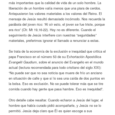
más importantes que la calidad de vida de un solo hombre. La
liberación de un hombre valía menos que una piara de cerdos.
Antepusieron los valores materiales a los valores del Reino. El
mensaje de Jesús resultó demasiado incómodo. Nos recuerda la
parábola del joven rico: “Al oír esto, el joven se fue triste, porque
era rico” (Cfr. Mt 19,16-22). Hoy no es diferente. Cuando el
seguimiento de Jesús interfiere con nuestras “seguridades”
materiales, preferimos ignorar el llamado a renunciar a estas.
Se trata de la economía de la exclusión e inequidad que critica el
papa Francisco en el número 53 de su Exhortación Apostólica
Evangelii Gaudium
, sobre el anuncio del Evangelio en el mundo
actual (lectura recomendada para todo cristiano del siglo XXI):
“No puede ser que no sea noticia que muere de frío un anciano
en situación de calle y que sí lo sea una caída de dos puntos en
la bolsa. Eso es exclusión. No se puede tolerar más que se tire
comida cuando hay gente que pasa hambre. Eso es inequidad”.
Otro detalle cabe resaltar. Cuando echaron a Jesús del lugar, el
hombre que había curado pidió acompañarle, y Jesús no se lo
permitió. Jesús deja claro que Él es quien escoge a sus