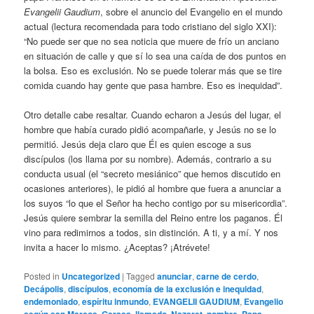
Evangelii Gaudium
, sobre el anuncio del Evangelio en el mundo
actual (lectura recomendada para todo cristiano del siglo XXI):
“No puede ser que no sea noticia que muere de frío un anciano
en situación de calle y que sí lo sea una caída de dos puntos en
la bolsa. Eso es exclusión. No se puede tolerar más que se tire
comida cuando hay gente que pasa hambre. Eso es inequidad”.
Otro detalle cabe resaltar. Cuando echaron a Jesús del lugar, el
hombre que había curado pidió acompañarle, y Jesús no se lo
permitió. Jesús deja claro que Él es quien escoge a sus
discípulos (los llama por su nombre). Además, contrario a su
conducta usual (el “secreto mesiánico” que hemos discutido en
ocasiones anteriores), le pidió al hombre que fuera a anunciar a
los suyos “lo que el Señor ha hecho contigo por su misericordia”.
Jesús quiere sembrar la semilla del Reino entre los paganos. Él
vino para redimirnos a todos, sin distinción. A ti, y a mí. Y nos
invita a hacer lo mismo. ¿Aceptas? ¡Atrévete!
Posted in
Uncategorized
|
Tagged
anunciar
,
carne de cerdo
,
Decápolis
,
discípulos
,
economía de la exclusión e inequidad
,
endemoniado
,
espíritu inmundo
,
EVANGELII GAUDIUM
,
Evangelio
según san Marcos
,
Gerasa
,
llamado
,
Nazaret
,
nombre
,
Papa