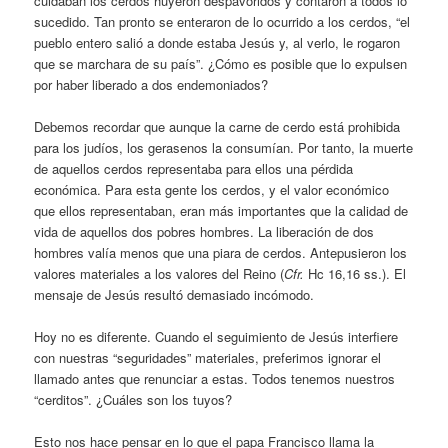
cuidaban los cerdos huyeron despavoridos y contaron a todos lo
sucedido. Tan pronto se enteraron de lo ocurrido a los cerdos, “el
pueblo entero salió a donde estaba Jesús y, al verlo, le rogaron
que se marchara de su país”. ¿Cómo es posible que lo expulsen
por haber liberado a dos endemoniados?
Debemos recordar que aunque la carne de cerdo está prohibida
para los judíos, los gerasenos la consumían. Por tanto, la muerte
de aquellos cerdos representaba para ellos una pérdida
económica. Para esta gente los cerdos, y el valor económico
que ellos representaban, eran más importantes que la calidad de
vida de aquellos dos pobres hombres. La liberación de dos
hombres valía menos que una piara de cerdos. Antepusieron los
valores materiales a los valores del Reino (
Cfr.­
Hc 16,16 ss.). El
mensaje de Jesús resultó demasiado incómodo.
Hoy no es diferente. Cuando el seguimiento de Jesús interfiere
con nuestras “seguridades” materiales, preferimos ignorar el
llamado antes que renunciar a estas. Todos tenemos nuestros
“cerditos”. ¿Cuáles son los tuyos?
Esto nos hace pensar en lo que el papa Francisco llama la