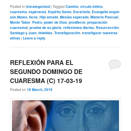
Posted in
Uncategorized
|
Tagged
Camino
,
círculo íntimo
,
cuaresma
,
esperanza
,
Espíritu Santo
,
Eucaristía
,
Evangelio según
san Mateo
,
faros
,
Hijo amado
,
Mesías esperado
,
Misterio Pascual
,
Monte Tabor
,
Pedro
,
poder de Dios
,
predilecto
,
preparación
cuaresmal
,
prueba de su gloria
,
reflexiones diarias
,
Resurrección
,
Santiago y Juan
,
tinieblas
,
Transfiguración
,
transfigurar nuestras
almas
|
Leave a reply
REFLEXIÓN PARA EL
SEGUNDO DOMINGO DE
CUARESMA (C) 17-03-19
Posted on
16 March, 2019