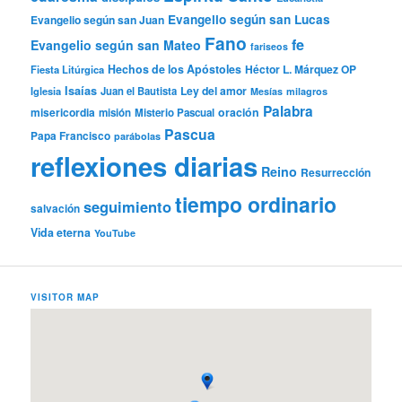
Evangelio según san Lucas
Evangelio según san Juan
Fano
fe
Evangelio según san Mateo
fariseos
Hechos de los Apóstoles
Héctor L. Márquez OP
Fiesta Litúrgica
Isaías
Ley del amor
Iglesia
Juan el Bautista
Mesías
milagros
Palabra
misericordia
oración
misión
Misterio Pascual
Pascua
Papa Francisco
parábolas
reflexiones diarias
Reino
Resurrección
tiempo ordinario
seguimiento
salvación
Vida eterna
YouTube
VISITOR MAP