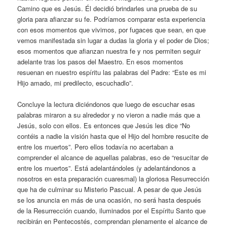
Camino que es Jesús. Él decidió brindarles una prueba de su
gloria para afianzar su fe. Podríamos comparar esta experiencia
con esos momentos que vivimos, por fugaces que sean, en que
vemos manifestada sin lugar a dudas la gloria y el poder de Dios;
esos momentos que afianzan nuestra fe y nos permiten seguir
adelante tras los pasos del Maestro. En esos momentos
resuenan en nuestro espíritu las palabras del Padre: “Este es mi
Hijo amado, mi predilecto, escuchadlo”.
Concluye la lectura diciéndonos que luego de escuchar esas
palabras miraron a su alrededor y no vieron a nadie más que a
Jesús, solo con ellos. Es entonces que Jesús les dice “No
contéis a nadie la visión hasta que el Hijo del hombre resucite de
entre los muertos”. Pero ellos todavía no acertaban a
comprender el alcance de aquellas palabras, eso de “resucitar de
entre los muertos”. Está adelantándoles (y adelantándonos a
nosotros en esta preparación cuaresmal) la gloriosa Resurrección
que ha de culminar su Misterio Pascual. A pesar de que Jesús
se los anuncia en más de una ocasión, no será hasta después
de la Resurrección cuando, iluminados por el Espíritu Santo que
recibirán en Pentecostés, comprendan plenamente el alcance de