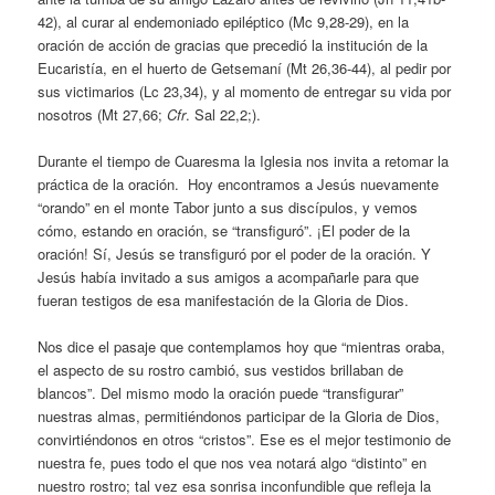
42), al curar al endemoniado epiléptico (Mc 9,28-29), en la
oración de acción de gracias que precedió la institución de la
Eucaristía, en el huerto de Getsemaní (Mt 26,36-44), al pedir por
sus victimarios (Lc 23,34), y al momento de entregar su vida por
nosotros (Mt 27,66;
Cfr
. Sal 22,2;).
Durante el tiempo de Cuaresma la Iglesia nos invita a retomar la
práctica de la oración. Hoy encontramos a Jesús nuevamente
“orando” en el monte Tabor junto a sus discípulos, y vemos
cómo, estando en oración, se “transfiguró”. ¡El poder de la
oración! Sí, Jesús se transfiguró por el poder de la oración. Y
Jesús había invitado a sus amigos a acompañarle para que
fueran testigos de esa manifestación de la Gloria de Dios.
Nos dice el pasaje que contemplamos hoy que “mientras oraba,
el aspecto de su rostro cambió, sus vestidos brillaban de
blancos”. Del mismo modo la oración puede “transfigurar”
nuestras almas, permitiéndonos participar de la Gloria de Dios,
convirtiéndonos en otros “cristos”. Ese es el mejor testimonio de
nuestra fe, pues todo el que nos vea notará algo “distinto” en
nuestro rostro; tal vez esa sonrisa inconfundible que refleja la