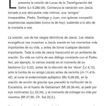
L
presenta la versión de Lucas de la Transfiguración del
Señor (Lc 9,28b-36). Comienza la narración con Jesús
tomado a sus discípulos más íntimos, sus “amigos”
inseparables, Pedro, Santiago y Juan, con quienes compartió
experiencias especiales (como la de hoy), subiendo a lo alto de
la montaña a orar.
La oración, uno de los rasgos distintivos de Jesús. Los relatos
evangélicos nos muestran a Jesús orando en los momentos más
importantes de su vida, y antes de tomar cualquier decisión
importante. Toda la vida de Jesús transcurrió en un ambiente de
oración. Su vida se nutría de ese diálogo constante con el Padre.
Así, por ejemplo, lo vemos orando en el momento de su
bautismo (Lc 3,22), antes de la elección de los “doce” (Lc 6,12),
ante la tumba de su amigo Lázaro antes de revivirlo (Jn 11,41b-
42), al curar al endemoniado epiléptico (Mc 9,28-29), en la
oración de acción de gracias que precedió la institución de la
Eucaristía, en el huerto de Getsemaní (Mt 26,36-44), al pedir por
sus victimarios (Lc 23,34), y al momento de entregar su vida por
nosotros (Mt 27,66;
Cfr
. Sal 22,2;).