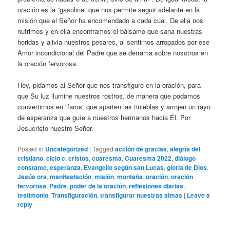
oración es la “gasolina” que nos permite seguir adelante en la
misión que el Señor ha encomendado a cada cual. De ella nos
nutrimos y en ella encontramos el bálsamo que sana nuestras
heridas y alivia nuestros pesares, al sentirnos arropados por ese
Amor incondicional del Padre que se derrama sobre nosotros en
la oración fervorosa.
Hoy, pidamos al Señor que nos transfigure en la oración, para
que Su luz ilumine nuestros rostros, de manera que podamos
convertirnos en “faros” que aparten las tinieblas y arrojen un rayo
de esperanza que guíe a nuestros hermanos hacia Él. Por
Jesucristo nuestro Señor.
Posted in
Uncategorized
|
Tagged
acción de gracias
,
alegría del
cristiano
,
ciclo c
,
cristos
,
cuaresma
,
Cuaresma 2022
,
diálogo
constante
,
esperanza
,
Evangelio según san Lucas
,
gloria de Dios
,
Jesús ora
,
manifestación
,
misión
,
montaña
,
oración
,
oración
fervorosa
,
Padre
,
poder de la oración
,
reflexiones diarias
,
testimonio
,
Transfiguración
,
transfigurar nuestras almas
|
Leave a
reply