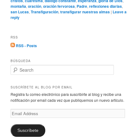
cristos
,
cuaresma
,
diálogo constante
,
esperanza
,
gloria de Dios
,
montaña
,
oración
,
oración fervorosa
,
Padre
,
reflexiones diarias
,
san Lucas
,
Transfiguración
,
transfigurar nuestras almas
|
Leave a
reply
RSS
RSS - Posts
BÚSQUEDA
S
e
a
r
SUSCRÍBETE AL BLOG POR EMAIL
c
Registra tu correo electrónico para suscribirte al blog y recibe una
h
notificación por email cada vez que publiquemos un nuevo artículo.
Email
Address
Suscríbete