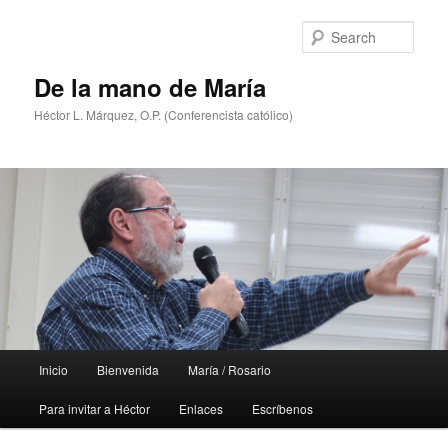
Skip
Skip
to
to
Sear
primary
secondary
content
content
De la mano de María
Héctor L. Márquez, O.P. (Conferencista católico)
Main
Inicio
Bienvenida
María / Rosario
menu
Para invitar a Héctor
Enlaces
Escríbenos