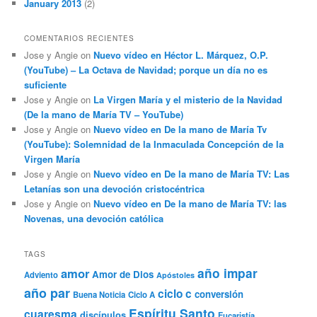
January 2013
(2)
COMENTARIOS RECIENTES
Jose y Angie
on
Nuevo vídeo en Héctor L. Márquez, O.P.
(YouTube) – La Octava de Navidad; porque un día no es
suficiente
Jose y Angie
on
La Virgen María y el misterio de la Navidad
(De la mano de María TV – YouTube)
Jose y Angie
on
Nuevo vídeo en De la mano de María Tv
(YouTube): Solemnidad de la Inmaculada Concepción de la
Virgen María
Jose y Angie
on
Nuevo vídeo en De la mano de María TV: Las
Letanías son una devoción cristocéntrica
Jose y Angie
on
Nuevo vídeo en De la mano de María TV: las
Novenas, una devoción católica
TAGS
año impar
amor
Amor de Dios
Adviento
Apóstoles
año par
ciclo c
conversión
Buena Noticia
Ciclo A
Espíritu Santo
cuaresma
discípulos
Eucaristía