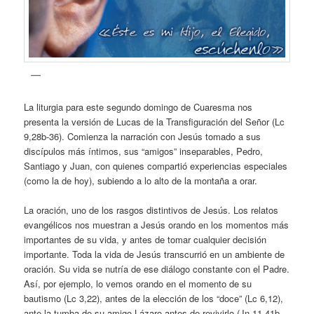
La liturgia para este segundo domingo de Cuaresma nos
presenta la versión de Lucas de la Transfiguración del Señor (Lc
9,28b-36). Comienza la narración con Jesús tomado a sus
discípulos más íntimos, sus “amigos” inseparables, Pedro,
Santiago y Juan, con quienes compartió experiencias especiales
(como la de hoy), subiendo a lo alto de la montaña a orar.
La oración, uno de los rasgos distintivos de Jesús. Los relatos
evangélicos nos muestran a Jesús orando en los momentos más
importantes de su vida, y antes de tomar cualquier decisión
importante. Toda la vida de Jesús transcurrió en un ambiente de
oración. Su vida se nutría de ese diálogo constante con el Padre.
Así, por ejemplo, lo vemos orando en el momento de su
bautismo (Lc 3,22), antes de la elección de los “doce” (Lc 6,12),
ante la tumba de su amigo Lázaro antes de revivirlo (Jn 11,41b-