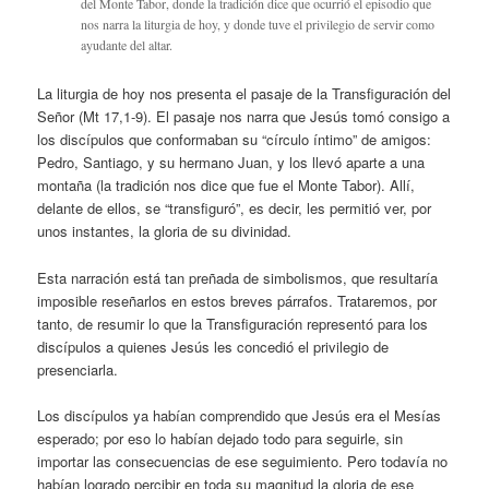
del Monte Tabor, donde la tradición dice que ocurrió el episodio que
nos narra la liturgia de hoy, y donde tuve el privilegio de servir como
ayudante del altar.
La liturgia de hoy nos presenta el pasaje de la Transfiguración del
Señor (Mt 17,1-9). El pasaje nos narra que Jesús tomó consigo a
los discípulos que conformaban su “círculo íntimo” de amigos:
Pedro, Santiago, y su hermano Juan, y los llevó aparte a una
montaña (la tradición nos dice que fue el Monte Tabor). Allí,
delante de ellos, se “transfiguró”, es decir, les permitió ver, por
unos instantes, la gloria de su divinidad.
Esta narración está tan preñada de simbolismos, que resultaría
imposible reseñarlos en estos breves párrafos. Trataremos, por
tanto, de resumir lo que la Transfiguración representó para los
discípulos a quienes Jesús les concedió el privilegio de
presenciarla.
Los discípulos ya habían comprendido que Jesús era el Mesías
esperado; por eso lo habían dejado todo para seguirle, sin
importar las consecuencias de ese seguimiento. Pero todavía no
habían logrado percibir en toda su magnitud la gloria de ese