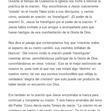
Durante el tiempo de Cuaresma la Iglesia nos invita a retomar la
práctica de la oración. Hoy encontramos a Jesús nuevamente
“orando” en el monte Tabor junto a sus discípulos, y vemos
cómo, estando en oración, se “transfiguró”. ¡El poder de la
oración! Sí, Jesús se transfiguró por el poder de la oración. Y
Jesús había invitado a sus amigos a acompañarle para que
fueran testigos de esa manifestación de la Gloria de Dios.
Nos dice el pasaje que contemplamos hoy que “mientras oraba,
el aspecto de su rostro cambió, sus vestidos brillaban de
blancos”. Del mismo modo la oración puede “transfigurar”
nuestras almas, permitiéndonos participar de la Gloria de Dios,
convirtiéndonos en otros “cristos”. Ese es el mejor testimonio de
nuestra fe, pues todo el que nos vea notará algo “distinto” en
nuestro rostro; tal vez esa sonrisa inconfundible que refleja la
verdadera “alegría del cristiano” que solo puede ser producto de
haber tenido un encuentro con Dios.
Era también en la oración que Jesús encontraba la fuerza para
continuar y completar su misión. Y esa fuerza emanaba del amor
del Padre. Como decía santa Teresa de Jesús: “La oración no es
problema de hablar o de sentir, sino de amar”. De igual modo, la