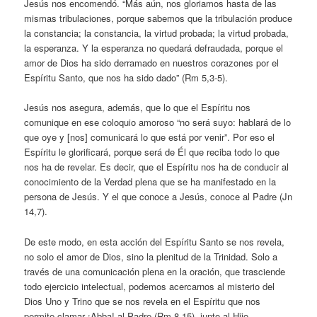
Jesús nos encomendó. “Más aún, nos gloriamos hasta de las
mismas tribulaciones, porque sabemos que la tribulación produce
la constancia; la constancia, la virtud probada; la virtud probada,
la esperanza. Y la esperanza no quedará defraudada, porque el
amor de Dios ha sido derramado en nuestros corazones por el
Espíritu Santo, que nos ha sido dado” (Rm 5,3-5).
Jesús nos asegura, además, que lo que el Espíritu nos
comunique en ese coloquio amoroso “no será suyo: hablará de lo
que oye y [nos] comunicará lo que está por venir”. Por eso el
Espíritu le glorificará, porque será de Él que reciba todo lo que
nos ha de revelar. Es decir, que el Espíritu nos ha de conducir al
conocimiento de la Verdad plena que se ha manifestado en la
persona de Jesús. Y el que conoce a Jesús, conoce al Padre (Jn
14,7).
De este modo, en esta acción del Espíritu Santo se nos revela,
no solo el amor de Dios, sino la plenitud de la Trinidad. Solo a
través de una comunicación plena en la oración, que trasciende
todo ejercicio intelectual, podemos acercarnos al misterio del
Dios Uno y Trino que se nos revela en el Espíritu que nos
permite clamar ¡Abba! al Padre (Rm 8,15), junto al Hijo.