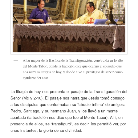
Altar mayor de la Basílica de la Transfiguración, construida en lo alto
del Monte Tabor, donde la tradición dice que ocurrió el episodio que
nos narra la liturgia de hoy, y donde tuve el privilegio de servir como
ayudante del altar.
La liturgia de hoy nos presenta el pasaje de la Transfiguración del
Señor (Mc 9,2-10). El pasaje nos narra que Jesús tomó consigo
a los discípulos que conformaban su “círculo íntimo” de amigos:
Pedro, Santiago, y su hermano Juan, y los llevó a un monte
apartado (la tradición nos dice que fue el Monte Tabor). Allí, en
presencia de ellos, se “transfiguró”, es decir, les permitió ver, por
unos instantes, la gloria de su divinidad.