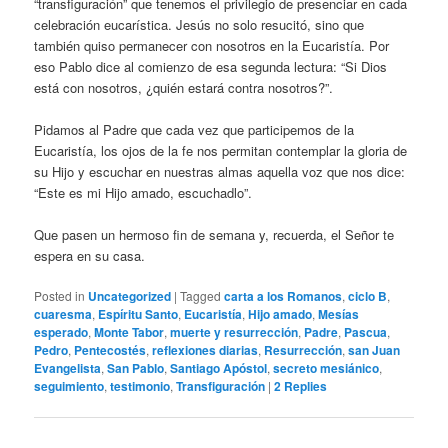
“transfiguración” que tenemos el privilegio de presenciar en cada
celebración eucarística. Jesús no solo resucitó, sino que
también quiso permanecer con nosotros en la Eucaristía. Por
eso Pablo dice al comienzo de esa segunda lectura: “Si Dios
está con nosotros, ¿quién estará contra nosotros?”.
Pidamos al Padre que cada vez que participemos de la
Eucaristía, los ojos de la fe nos permitan contemplar la gloria de
su Hijo y escuchar en nuestras almas aquella voz que nos dice:
“Este es mi Hijo amado, escuchadlo”.
Que pasen un hermoso fin de semana y, recuerda, el Señor te
espera en su casa.
Posted in
Uncategorized
|
Tagged
carta a los Romanos
,
ciclo B
,
cuaresma
,
Espíritu Santo
,
Eucaristía
,
Hijo amado
,
Mesías
esperado
,
Monte Tabor
,
muerte y resurrección
,
Padre
,
Pascua
,
Pedro
,
Pentecostés
,
reflexiones diarias
,
Resurrección
,
san Juan
Evangelista
,
San Pablo
,
Santiago Apóstol
,
secreto mesiánico
,
seguimiento
,
testimonio
,
Transfiguración
|
2
Replies