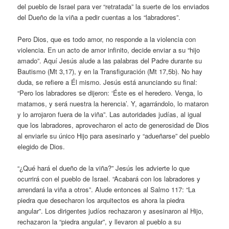
del pueblo de Israel para ver “retratada” la suerte de los enviados
del Dueño de la viña a pedir cuentas a los “labradores”.
Pero Dios, que es todo amor, no responde a la violencia con
violencia. En un acto de amor infinito, decide enviar a su “hijo
amado”. Aquí Jesús alude a las palabras del Padre durante su
Bautismo (Mt 3,17), y en la Transfiguración (Mt 17,5b). No hay
duda, se refiere a Él mismo. Jesús está anunciando su final:
“Pero los labradores se dijeron: ‘Éste es el heredero. Venga, lo
matamos, y será nuestra la herencia’. Y, agarrándolo, lo mataron
y lo arrojaron fuera de la viña”. Las autoridades judías, al igual
que los labradores, aprovecharon el acto de generosidad de Dios
al enviarle su único Hijo para asesinarlo y “adueñarse” del pueblo
elegido de Dios.
“¿Qué hará el dueño de la viña?” Jesús les advierte lo que
ocurrirá con el pueblo de Israel. “Acabará con los labradores y
arrendará la viña a otros”. Alude entonces al Salmo 117: “La
piedra que desecharon los arquitectos es ahora la piedra
angular”. Los dirigentes judíos rechazaron y asesinaron al Hijo,
rechazaron la “piedra angular”, y llevaron al pueblo a su