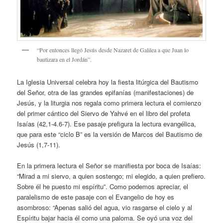
“Por entonces llegó Jesús desde Nazaret de Galilea a que Juan lo
bautizara en el Jordán”.
La Iglesia Universal celebra hoy la fiesta litúrgica del Bautismo
del Señor, otra de las grandes epifanías (manifestaciones) de
Jesús, y la liturgia nos regala como primera lectura el comienzo
del primer cántico del Siervo de Yahvé en el libro del profeta
Isaías (42,1-4.6-7). Ese pasaje prefigura la lectura evangélica,
que para este “ciclo B” es la versión de Marcos del Bautismo de
Jesús (1,7-11).
En la primera lectura el Señor se manifiesta por boca de Isaías:
“Mirad a mi siervo, a quien sostengo; mi elegido, a quien prefiero.
Sobre él he puesto mi espíritu”. Como podemos apreciar, el
paralelismo de este pasaje con el Evangelio de hoy es
asombroso: “Apenas salió del agua, vio rasgarse el cielo y al
Espíritu bajar hacia él como una paloma. Se oyó una voz del