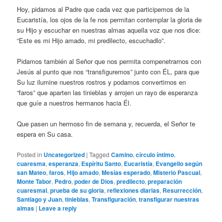
Hoy, pidamos al Padre que cada vez que participemos de la
Eucaristía, los ojos de la fe nos permitan contemplar la gloria de
su Hijo y escuchar en nuestras almas aquella voz que nos dice:
“Este es mi Hijo amado, mi predilecto, escuchadlo”.
Pidamos también al Señor que nos permita compenetrarnos con
Jesús al punto que nos “transfiguremos” junto con ÉL, para que
Su luz ilumine nuestros rostros y podamos convertirnos en
“faros” que aparten las tinieblas y arrojen un rayo de esperanza
que guíe a nuestros hermanos hacia Él.
Que pasen un hermoso fin de semana y, recuerda, el Señor te
espera en Su casa.
Posted in
Uncategorized
|
Tagged
Camino
,
círculo íntimo
,
cuaresma
,
esperanza
,
Espíritu Santo
,
Eucaristía
,
Evangelio según
san Mateo
,
faros
,
Hijo amado
,
Mesías esperado
,
Misterio Pascual
,
Monte Tabor
,
Pedro
,
poder de Dios
,
predilecto
,
preparación
cuaresmal
,
prueba de su gloria
,
reflexiones diarias
,
Resurrección
,
Santiago y Juan
,
tinieblas
,
Transfiguración
,
transfigurar nuestras
almas
|
Leave a reply