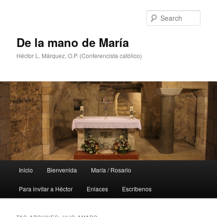
Skip
Skip
to
to
Sear
primary
secondary
content
content
De la mano de María
Héctor L. Márquez, O.P. (Conferencista católico)
Main
Inicio
Bienvenida
María / Rosario
menu
Para invitar a Héctor
Enlaces
Escríbenos