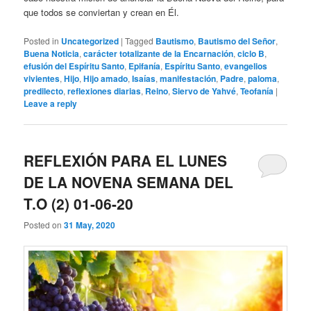
que todos se conviertan y crean en Él.
Posted in
Uncategorized
|
Tagged
Bautismo
,
Bautismo del Señor
,
Buena Noticia
,
carácter totalizante de la Encarnación
,
ciclo B
,
efusión del Espíritu Santo
,
Epifanía
,
Espíritu Santo
,
evangelios
vivientes
,
Hijo
,
Hijo amado
,
Isaías
,
manifestación
,
Padre
,
paloma
,
predilecto
,
reflexiones diarias
,
Reino
,
Siervo de Yahvé
,
Teofanía
|
Leave a reply
REFLEXIÓN PARA EL LUNES
DE LA NOVENA SEMANA DEL
T.O (2) 01-06-20
Posted on
31 May, 2020