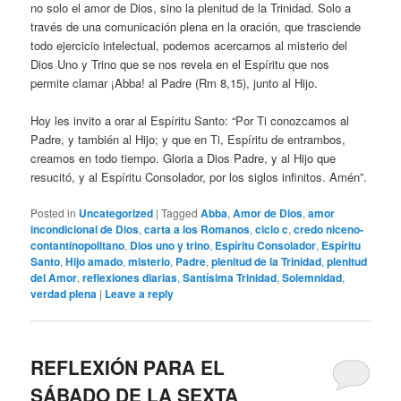
no solo el amor de Dios, sino la plenitud de la Trinidad. Solo a
través de una comunicación plena en la oración, que trasciende
todo ejercicio intelectual, podemos acercarnos al misterio del
Dios Uno y Trino que se nos revela en el Espíritu que nos
permite clamar ¡Abba! al Padre (Rm 8,15), junto al Hijo.
Hoy les invito a orar al Espíritu Santo: “Por Ti conozcamos al
Padre, y también al Hijo; y que en Ti, Espíritu de entrambos,
creamos en todo tiempo. Gloria a Dios Padre, y al Hijo que
resucitó, y al Espíritu Consolador, por los siglos infinitos. Amén”.
Posted in
Uncategorized
|
Tagged
Abba
,
Amor de Dios
,
amor
incondicional de Dios
,
carta a los Romanos
,
ciclo c
,
credo niceno-
contantinopolitano
,
Dios uno y trino
,
Espíritu Consolador
,
Espíritu
Santo
,
Hijo amado
,
misterio
,
Padre
,
plenitud de la Trinidad
,
plenitud
del Amor
,
reflexiones diarias
,
Santísima Trinidad
,
Solemnidad
,
verdad plena
|
Leave a reply
REFLEXIÓN PARA EL
SÁBADO DE LA SEXTA