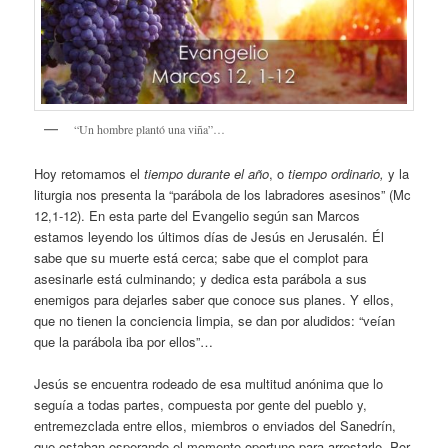
“Un hombre plantó una viña”…
Hoy retomamos el
tiempo durante el año
, o
tiempo ordinario,
y la
liturgia nos presenta la “parábola de los labradores asesinos” (Mc
12,1-12). En esta parte del Evangelio según san Marcos
estamos leyendo los últimos días de Jesús en Jerusalén. Él
sabe que su muerte está cerca; sabe que el complot para
asesinarle está culminando; y dedica esta parábola a sus
enemigos para dejarles saber que conoce sus planes. Y ellos,
que no tienen la conciencia limpia, se dan por aludidos: “veían
que la parábola iba por ellos”…
Jesús se encuentra rodeado de esa multitud anónima que lo
seguía a todas partes, compuesta por gente del pueblo y,
entremezclada entre ellos, miembros o enviados del Sanedrín,
que estaban esperando el momento oportuno para arrestarle. Por