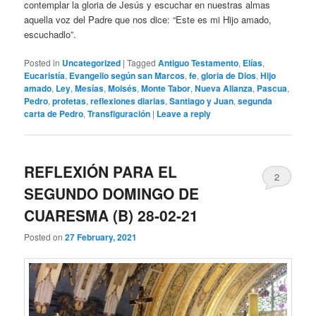
contemplar la gloria de Jesús y escuchar en nuestras almas
aquella voz del Padre que nos dice: “Este es mi Hijo amado,
escuchadlo”.
Posted in
Uncategorized
|
Tagged
Antiguo Testamento
,
Elías
,
Eucaristía
,
Evangelio según san Marcos
,
fe
,
gloria de Dios
,
Hijo
amado
,
Ley
,
Mesías
,
Moisés
,
Monte Tabor
,
Nueva Alianza
,
Pascua
,
Pedro
,
profetas
,
reflexiones diarias
,
Santiago y Juan
,
segunda
carta de Pedro
,
Transfiguración
|
Leave a reply
REFLEXIÓN PARA EL
2
SEGUNDO DOMINGO DE
CUARESMA (B) 28-02-21
Posted on
27 February, 2021