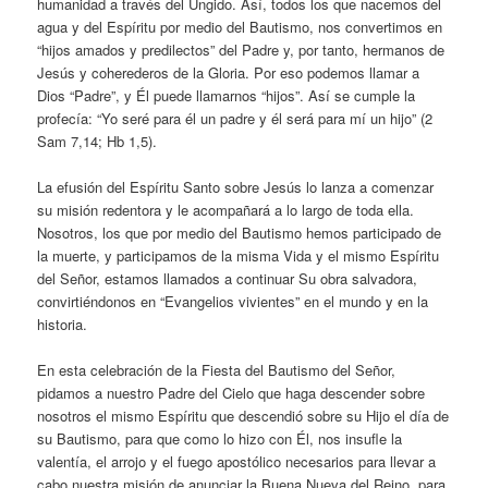
humanidad a través del Ungido. Así, todos los que nacemos del
agua y del Espíritu por medio del Bautismo, nos convertimos en
“hijos amados y predilectos” del Padre y, por tanto, hermanos de
Jesús y coherederos de la Gloria. Por eso podemos llamar a
Dios “Padre”, y Él puede llamarnos “hijos”. Así se cumple la
profecía: “Yo seré para él un padre y él será para mí un hijo” (2
Sam 7,14; Hb 1,5).
La efusión del Espíritu Santo sobre Jesús lo lanza a comenzar
su misión redentora y le acompañará a lo largo de toda ella.
Nosotros, los que por medio del Bautismo hemos participado de
la muerte, y participamos de la misma Vida y el mismo Espíritu
del Señor, estamos llamados a continuar Su obra salvadora,
convirtiéndonos en “Evangelios vivientes” en el mundo y en la
historia.
En esta celebración de la Fiesta del Bautismo del Señor,
pidamos a nuestro Padre del Cielo que haga descender sobre
nosotros el mismo Espíritu que descendió sobre su Hijo el día de
su Bautismo, para que como lo hizo con Él, nos insufle la
valentía, el arrojo y el fuego apostólico necesarios para llevar a
cabo nuestra misión de anunciar la Buena Nueva del Reino, para