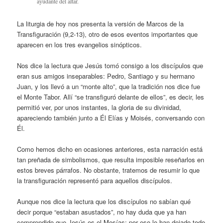
ayudante del altar.
La liturgia de hoy nos presenta la versión de Marcos de la
Transfiguración (9,2-13), otro de esos eventos importantes que
aparecen en los tres evangelios sinópticos.
Nos dice la lectura que Jesús tomó consigo a los discípulos que
eran sus amigos inseparables: Pedro, Santiago y su hermano
Juan, y los llevó a un “monte alto”, que la tradición nos dice fue
el Monte Tabor. Allí “se transfiguró delante de ellos”, es decir, les
permitió ver, por unos instantes, la gloria de su divinidad,
apareciendo también junto a Él Elías y Moisés, conversando con
Él.
Como hemos dicho en ocasiones anteriores, esta narración está
tan preñada de simbolismos, que resulta imposible reseñarlos en
estos breves párrafos. No obstante, tratemos de resumir lo que
la transfiguración representó para aquellos discípulos.
Aunque nos dice la lectura que los discípulos no sabían qué
decir porque “estaban asustados”, no hay duda que ya han
comprendido que Jesús es el Mesías; por eso lo han dejado todo