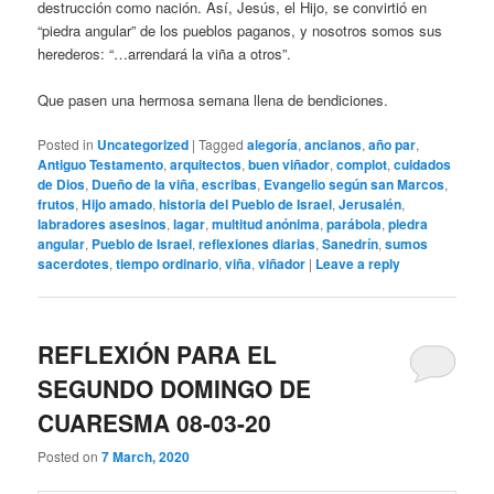
destrucción como nación. Así, Jesús, el Hijo, se convirtió en
“piedra angular” de los pueblos paganos, y nosotros somos sus
herederos: “…arrendará la viña a otros”.
Que pasen una hermosa semana llena de bendiciones.
Posted in
Uncategorized
|
Tagged
alegoría
,
ancianos
,
año par
,
Antiguo Testamento
,
arquitectos
,
buen viñador
,
complot
,
cuidados
de Dios
,
Dueño de la viña
,
escribas
,
Evangelio según san Marcos
,
frutos
,
Hijo amado
,
historia del Pueblo de Israel
,
Jerusalén
,
labradores asesinos
,
lagar
,
multitud anónima
,
parábola
,
piedra
angular
,
Pueblo de Israel
,
reflexiones diarias
,
Sanedrín
,
sumos
sacerdotes
,
tiempo ordinario
,
viña
,
viñador
|
Leave a reply
REFLEXIÓN PARA EL
SEGUNDO DOMINGO DE
CUARESMA 08-03-20
Posted on
7 March, 2020