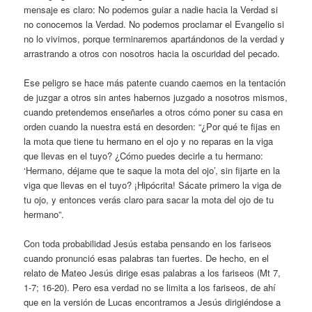
mensaje es claro: No podemos guiar a nadie hacia la Verdad si
no conocemos la Verdad. No podemos proclamar el Evangelio si
no lo vivimos, porque terminaremos apartándonos de la verdad y
arrastrando a otros con nosotros hacia la oscuridad del pecado.
Ese peligro se hace más patente cuando caemos en la tentación
de juzgar a otros sin antes habernos juzgado a nosotros mismos,
cuando pretendemos enseñarles a otros cómo poner su casa en
orden cuando la nuestra está en desorden: “¿Por qué te fijas en
la mota que tiene tu hermano en el ojo y no reparas en la viga
que llevas en el tuyo? ¿Cómo puedes decirle a tu hermano:
‘Hermano, déjame que te saque la mota del ojo’, sin fijarte en la
viga que llevas en el tuyo? ¡Hipócrita! Sácate primero la viga de
tu ojo, y entonces verás claro para sacar la mota del ojo de tu
hermano”.
Con toda probabilidad Jesús estaba pensando en los fariseos
cuando pronunció esas palabras tan fuertes. De hecho, en el
relato de Mateo Jesús dirige esas palabras a los fariseos (Mt 7,
1-7; 16-20). Pero esa verdad no se limita a los fariseos, de ahí
que en la versión de Lucas encontramos a Jesús dirigiéndose a