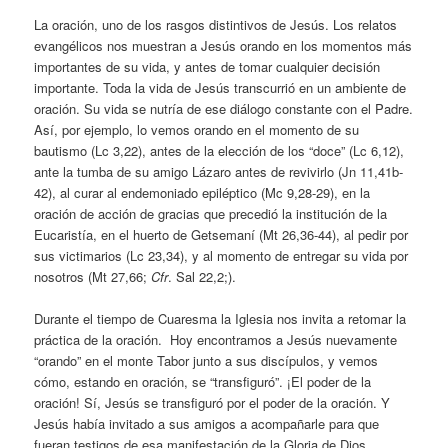
La oración, uno de los rasgos distintivos de Jesús. Los relatos
evangélicos nos muestran a Jesús orando en los momentos más
importantes de su vida, y antes de tomar cualquier decisión
importante. Toda la vida de Jesús transcurrió en un ambiente de
oración. Su vida se nutría de ese diálogo constante con el Padre.
Así, por ejemplo, lo vemos orando en el momento de su
bautismo (Lc 3,22), antes de la elección de los “doce” (Lc 6,12),
ante la tumba de su amigo Lázaro antes de revivirlo (Jn 11,41b-
42), al curar al endemoniado epiléptico (Mc 9,28-29), en la
oración de acción de gracias que precedió la institución de la
Eucaristía, en el huerto de Getsemaní (Mt 26,36-44), al pedir por
sus victimarios (Lc 23,34), y al momento de entregar su vida por
nosotros (Mt 27,66;
Cfr
. Sal 22,2;).
Durante el tiempo de Cuaresma la Iglesia nos invita a retomar la
práctica de la oración. Hoy encontramos a Jesús nuevamente
“orando” en el monte Tabor junto a sus discípulos, y vemos
cómo, estando en oración, se “transfiguró”. ¡El poder de la
oración! Sí, Jesús se transfiguró por el poder de la oración. Y
Jesús había invitado a sus amigos a acompañarle para que
fueran testigos de esa manifestación de la Gloria de Dios.