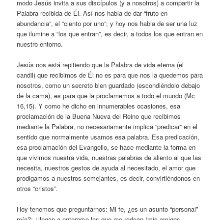
modo Jesús invita a sus discípulos (y a nosotros) a compartir la
Palabra recibida de Él. Así nos habla de dar “fruto en
abundancia”, el “ciento por uno”; y hoy nos habla de ser una luz
que ilumine a “los que entran”, es decir, a todos los que entran en
nuestro entorno.
Jesús nos está repitiendo que la Palabra de vida eterna (el
candil) que recibimos de Él no es para que nos la quedemos para
nosotros, como un secreto bien guardado (escondiéndolo debajo
de la cama), es para que la proclamemos a todo el mundo (Mc
16,15). Y como he dicho en innumerables ocasiones, esa
proclamación de la Buena Nueva del Reino que recibimos
mediante la Palabra, no necesariamente implica “predicar” en el
sentido que normalmente usamos esa palabra. Esa predicación,
esa proclamación del Evangelio, se hace mediante la forma en
que vivimos nuestra vida, nuestras palabras de aliento al que las
necesita, nuestros gestos de ayuda al necesitado, el amor que
prodigamos a nuestros semejantes, es decir, convirtiéndonos en
otros “cristos”.
Hoy tenemos que preguntarnos: Mi fe, ¿es un asunto “personal”
mío?; ¿llegan a enterarse los que me rodean (mis amigos,