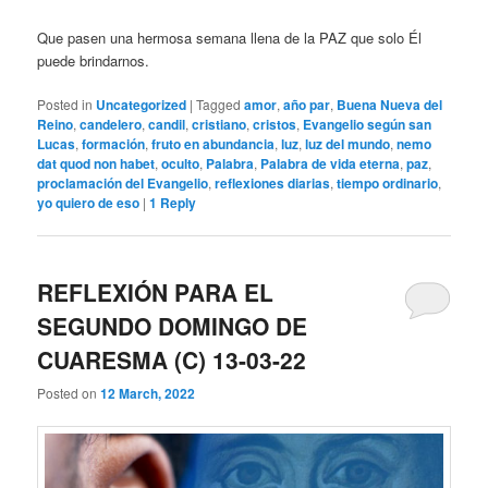
Que pasen una hermosa semana llena de la PAZ que solo Él
puede brindarnos.
Posted in
Uncategorized
|
Tagged
amor
,
año par
,
Buena Nueva del
Reino
,
candelero
,
candil
,
cristiano
,
cristos
,
Evangelio según san
Lucas
,
formación
,
fruto en abundancia
,
luz
,
luz del mundo
,
nemo
dat quod non habet
,
oculto
,
Palabra
,
Palabra de vida eterna
,
paz
,
proclamación del Evangelio
,
reflexiones diarias
,
tiempo ordinario
,
yo quiero de eso
|
1
Reply
REFLEXIÓN PARA EL
SEGUNDO DOMINGO DE
CUARESMA (C) 13-03-22
Posted on
12 March, 2022