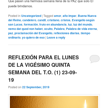
Que pasen una hermosa semana llena de la PAZ que solo Él
puede brindarnos.
Posted in
Uncategorized
|
Tagged
amor
,
año impar
,
Buena Nueva
del Reino
,
candelero
,
candil
,
cristiano
,
cristos
,
Evangelio según
san Lucas
,
formación
,
fruto en abundancia
,
luz
,
luz del mundo
,
nemo dat quod non habet
,
oculto
,
Palabra
,
Palabra de vida eterna
,
paz
,
proclamación del Evangelio
,
reflexiones diarias
,
tiempo
ordinario
,
yo quiero de eso
|
Leave a reply
REFLEXIÓN PARA EL LUNES
DE LA VIGÉSIMO QUINTA
SEMANA DEL T.O. (1) 23-09-
19
Posted on
22 September, 2019