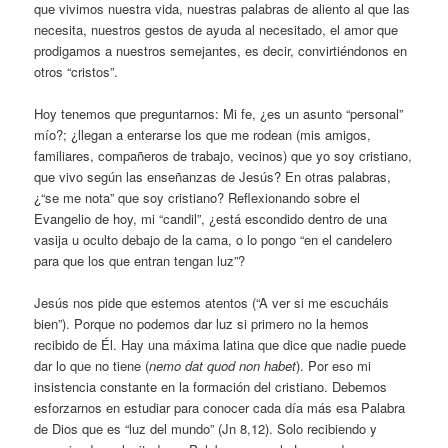
que vivimos nuestra vida, nuestras palabras de aliento al que las
necesita, nuestros gestos de ayuda al necesitado, el amor que
prodigamos a nuestros semejantes, es decir, convirtiéndonos en
otros “cristos”.
Hoy tenemos que preguntarnos: Mi fe, ¿es un asunto “personal”
mío?; ¿llegan a enterarse los que me rodean (mis amigos,
familiares, compañeros de trabajo, vecinos) que yo soy cristiano,
que vivo según las enseñanzas de Jesús? En otras palabras,
¿“se me nota” que soy cristiano? Reflexionando sobre el
Evangelio de hoy, mi “candil”, ¿está escondido dentro de una
vasija u oculto debajo de la cama, o lo pongo “en el candelero
para que los que entran tengan luz”?
Jesús nos pide que estemos atentos (“A ver si me escucháis
bien”). Porque no podemos dar luz si primero no la hemos
recibido de Él. Hay una máxima latina que dice que nadie puede
dar lo que no tiene (
nemo dat quod non habet
). Por eso mi
insistencia constante en la formación del cristiano. Debemos
esforzarnos en estudiar para conocer cada día más esa Palabra
de Dios que es “luz del mundo” (Jn 8,12). Solo recibiendo y