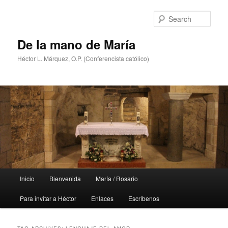
Skip
Skip
to
to
Sear
primary
secondary
content
content
De la mano de María
Héctor L. Márquez, O.P. (Conferencista católico)
Main
Inicio
Bienvenida
María / Rosario
menu
Para invitar a Héctor
Enlaces
Escríbenos