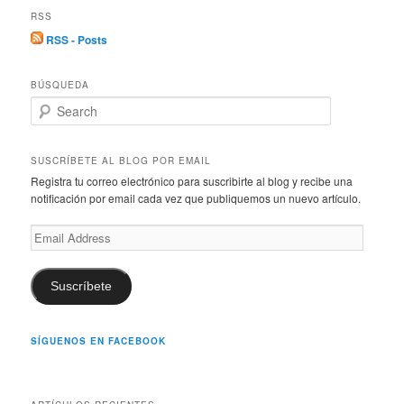
RSS
RSS - Posts
BÚSQUEDA
S
e
a
r
SUSCRÍBETE AL BLOG POR EMAIL
c
Registra tu correo electrónico para suscribirte al blog y recibe una
h
notificación por email cada vez que publiquemos un nuevo artículo.
Email
Address
Suscríbete
SÍGUENOS EN FACEBOOK