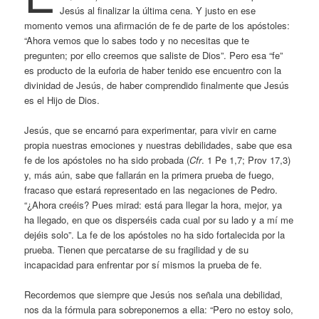
Jesús al finalizar la última cena. Y justo en ese
momento vemos una afirmación de fe de parte de los apóstoles:
“Ahora vemos que lo sabes todo y no necesitas que te
pregunten; por ello creemos que saliste de Dios”. Pero esa “fe”
es producto de la euforia de haber tenido ese encuentro con la
divinidad de Jesús, de haber comprendido finalmente que Jesús
es el Hijo de Dios.
Jesús, que se encarnó para experimentar, para vivir en carne
propia nuestras emociones y nuestras debilidades, sabe que esa
fe de los apóstoles no ha sido probada (
Cfr
. 1 Pe 1,7; Prov 17,3)
y, más aún, sabe que fallarán en la primera prueba de fuego,
fracaso que estará representado en las negaciones de Pedro.
“¿Ahora creéis? Pues mirad: está para llegar la hora, mejor, ya
ha llegado, en que os disperséis cada cual por su lado y a mí me
dejéis solo”. La fe de los apóstoles no ha sido fortalecida por la
prueba. Tienen que percatarse de su fragilidad y de su
incapacidad para enfrentar por sí mismos la prueba de fe.
Recordemos que siempre que Jesús nos señala una debilidad,
nos da la fórmula para sobreponernos a ella: “Pero no estoy solo,