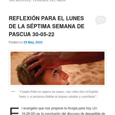
TAG ARCHIVES:
LENGUAJE DEL AMOR
REFLEXIÓN PARA EL LUNES
DE LA SÉPTIMA SEMANA DE
PASCUA 30-05-22
Posted on
29 May, 2022
“Cuando Pablo les impuso las manos, vino sobre ellos el Espíritu
Santo, y se pusieron a hablar en lenguas extrañas y a profetizar”.
E
l evangelio que nos propone la liturgia para hoy (Jn
16,29-33) es la conclusión del discurso de despedida de