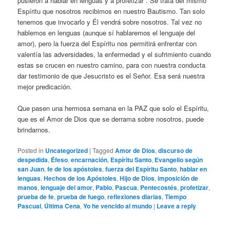
pusieron a hablar en lenguas y a profetizar”. Se trata del mismo
Espíritu que nosotros recibimos en nuestro Bautismo. Tan solo
tenemos que invocarlo y Él vendrá sobre nosotros. Tal vez no
hablemos en lenguas (aunque sí hablaremos el lenguaje del
amor), pero la fuerza del Espíritu nos permitirá enfrentar con
valentía las adversidades, la enfermedad y el sufrimiento cuando
estas se crucen en nuestro camino, para con nuestra conducta
dar testimonio de que Jesucristo es el Señor. Esa será nuestra
mejor predicación.
Que pasen una hermosa semana en la PAZ que solo el Espíritu,
que es el Amor de Dios que se derrama sobre nosotros, puede
brindarnos.
Posted in
Uncategorized
|
Tagged
Amor de Dios
,
discurso de
despedida
,
Éfeso
,
encarnación
,
Espíritu Santo
,
Evangelio según
san Juan
,
fe de los apóstoles
,
fuerza del Espíritu Santo
,
hablar en
lenguas
,
Hechos de los Apóstoles
,
Hijo de Dios
,
imposición de
manos
,
lenguaje del amor
,
Pablo
,
Pascua
,
Pentecostés
,
profetizar
,
prueba de fe
,
prueba de fuego
,
reflexiones diarias
,
Tiempo
Pascual
,
Última Cena
,
Yo he vencido al mundo
|
Leave a reply