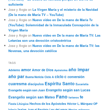
suficiente
Jose y Angie
on
La Virgen María y el misterio de la Navidad
(De la mano de María TV – YouTube)
Jose y Angie
on
Nuevo vídeo en De la mano de María Tv
(YouTube): Solemnidad de la Inmaculada Concepción de la
Virgen María
Jose y Angie
on
Nuevo vídeo en De la mano de María TV: Las
Letanías son una devoción cristocéntrica
Jose y Angie
on
Nuevo vídeo en De la mano de María TV: las
Novenas, una devoción católica
TAGS
año impar
amor
Amor de Dios
Adviento
Apóstoles
año par
ciclo c
conversión
Buena Noticia
Ciclo A
Espíritu Santo
cuaresma
discípulos
Eucaristía
Evangelio según san Lucas
Evangelio según san Juan
Fano
fe
Evangelio según san Mateo
fariseos
Hechos de los Apóstoles
Héctor L. Márquez OP
Fiesta Litúrgica
Isaías
Ley del amor
Iglesia
Juan el Bautista
Mesías
milagros