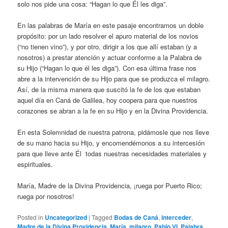
solo nos pide una cosa: “Hagan lo que Él les diga”.
En las palabras de María en este pasaje encontramos un doble
propósito: por un lado resolver el apuro material de los novios
(“no tienen vino”), y por otro, dirigir a los que allí estaban (y a
nosotros) a prestar atención y actuar conforme a la Palabra de
su Hijo (“Hagan lo que él les diga”). Con esa última frase nos
abre a la intervención de su Hijo para que se produzca el milagro.
Así, de la misma manera que suscitó la fe de los que estaban
aquel día en Caná de Galilea, hoy coopera para que nuestros
corazones se abran a la fe en su Hijo y en la Divina Providencia.
En esta Solemnidad de nuestra patrona, pidámosle que nos lleve
de su mano hacia su Hijo, y encomendémonos a su intercesión
para que lleve ante Él todas nuestras necesidades materiales y
espirituales.
María, Madre de la Divina Providencia, ¡ruega por Puerto Rico;
ruega por nosotros!
Posted in
Uncategorized
|
Tagged
Bodas de Caná
,
interceder
,
Madre de la Divina Providencia
,
María
,
milagro
,
Pablo VI
,
Palabra
,