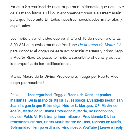
En esta Solemnidad de nuestra patrona, pidámosle que nos lleve
de su mano hacia su Hijo, y encomendémonos a su intercesión
para que lleve ante Él todas nuestras necesidades materiales y
espirituales.
Les invito a ver el vídeo que va al aire el 19 de noviembre a las
8:00 AM en nuestro canal de YouTube
De la mano de María TV
para conocer el origen de esta advocación mariana y cómo llegó
a Puerto Rico. De paso, te invito a suscribirte al canal y activar
la campanita de las notificaciones.
María, Madre de la Divina Providencia, ¡ruega por Puerto Rico;
ruega por nosotros!
Posted in
Uncategorized
|
Tagged
Bodas de Caná
,
cápsulas
marianas
,
De la mano de María TV
,
esposos
,
Evangelio según san
Juan
,
hagan lo que Él les diga
,
Héctor L. Márquez OP
,
Madre de
Jesús
,
Madre de la Divina Providencia
,
María
,
no tienen vino
,
novios
,
Pablo VI
,
Palabra
,
primer milagro´
,
Providencia Divina
,
reflexiones diarias
,
Santa María Madre de Dios
,
Siervos de María
,
Solemnidad
,
tiempo ordinario
,
vino nuevo
,
YouTube
|
Leave a reply