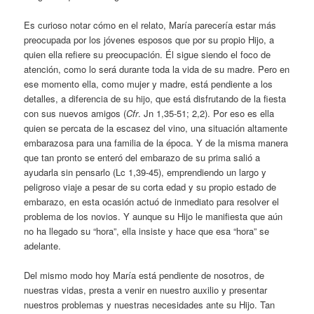
Es curioso notar cómo en el relato, María parecería estar más
preocupada por los jóvenes esposos que por su propio Hijo, a
quien ella refiere su preocupación. Él sigue siendo el foco de
atención, como lo será durante toda la vida de su madre. Pero en
ese momento ella, como mujer y madre, está pendiente a los
detalles, a diferencia de su hijo, que está disfrutando de la fiesta
con sus nuevos amigos (
Cfr
. Jn 1,35-51; 2,2). Por eso es ella
quien se percata de la escasez del vino, una situación altamente
embarazosa para una familia de la época. Y de la misma manera
que tan pronto se enteró del embarazo de su prima salió a
ayudarla sin pensarlo (Lc 1,39-45), emprendiendo un largo y
peligroso viaje a pesar de su corta edad y su propio estado de
embarazo, en esta ocasión actuó de inmediato para resolver el
problema de los novios. Y aunque su Hijo le manifiesta que aún
no ha llegado su “hora”, ella insiste y hace que esa “hora” se
adelante.
Del mismo modo hoy María está pendiente de nosotros, de
nuestras vidas, presta a venir en nuestro auxilio y presentar
nuestros problemas y nuestras necesidades ante su Hijo. Tan