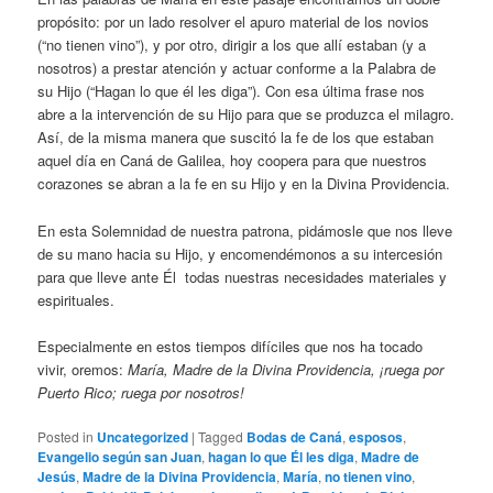
propósito: por un lado resolver el apuro material de los novios
(“no tienen vino”), y por otro, dirigir a los que allí estaban (y a
nosotros) a prestar atención y actuar conforme a la Palabra de
su Hijo (“Hagan lo que él les diga”). Con esa última frase nos
abre a la intervención de su Hijo para que se produzca el milagro.
Así, de la misma manera que suscitó la fe de los que estaban
aquel día en Caná de Galilea, hoy coopera para que nuestros
corazones se abran a la fe en su Hijo y en la Divina Providencia.
En esta Solemnidad de nuestra patrona, pidámosle que nos lleve
de su mano hacia su Hijo, y encomendémonos a su intercesión
para que lleve ante Él todas nuestras necesidades materiales y
espirituales.
Especialmente en estos tiempos difíciles que nos ha tocado
vivir, oremos:
María, Madre de la Divina Providencia, ¡ruega por
Puerto Rico; ruega por nosotros!
Posted in
Uncategorized
|
Tagged
Bodas de Caná
,
esposos
,
Evangelio según san Juan
,
hagan lo que Él les diga
,
Madre de
Jesús
,
Madre de la Divina Providencia
,
María
,
no tienen vino
,