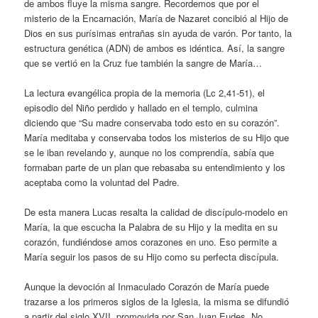
de ambos fluye la misma sangre. Recordemos que por el
misterio de la Encarnación, María de Nazaret concibió al Hijo de
Dios en sus purísimas entrañas sin ayuda de varón. Por tanto, la
estructura genética (ADN) de ambos es idéntica. Así, la sangre
que se vertió en la Cruz fue también la sangre de María…
La lectura evangélica propia de la memoria (Lc 2,41-51), el
episodio del Niño perdido y hallado en el templo, culmina
diciendo que “Su madre conservaba todo esto en su corazón”.
María meditaba y conservaba todos los misterios de su Hijo que
se le iban revelando y, aunque no los comprendía, sabía que
formaban parte de un plan que rebasaba su entendimiento y los
aceptaba como la voluntad del Padre.
De esta manera Lucas resalta la calidad de discípulo-modelo en
María, la que escucha la Palabra de su Hijo y la medita en su
corazón, fundiéndose amos corazones en uno. Eso permite a
María seguir los pasos de su Hijo como su perfecta discípula.
Aunque la devoción al Inmaculado Corazón de María puede
trazarse a los primeros siglos de la Iglesia, la misma se difundió
a partir del siglo XVII, promovida por San Juan Eudes. No