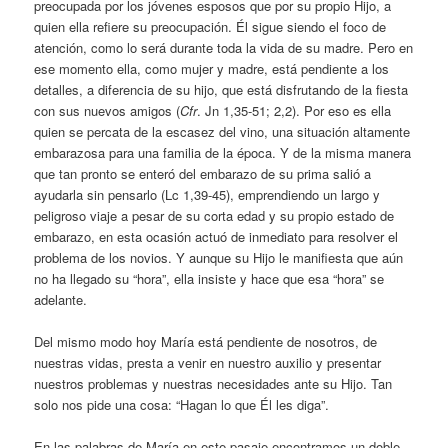
preocupada por los jóvenes esposos que por su propio Hijo, a
quien ella refiere su preocupación. Él sigue siendo el foco de
atención, como lo será durante toda la vida de su madre. Pero en
ese momento ella, como mujer y madre, está pendiente a los
detalles, a diferencia de su hijo, que está disfrutando de la fiesta
con sus nuevos amigos (
Cfr
. Jn 1,35-51; 2,2). Por eso es ella
quien se percata de la escasez del vino, una situación altamente
embarazosa para una familia de la época. Y de la misma manera
que tan pronto se enteró del embarazo de su prima salió a
ayudarla sin pensarlo (Lc 1,39-45), emprendiendo un largo y
peligroso viaje a pesar de su corta edad y su propio estado de
embarazo, en esta ocasión actuó de inmediato para resolver el
problema de los novios. Y aunque su Hijo le manifiesta que aún
no ha llegado su “hora”, ella insiste y hace que esa “hora” se
adelante.
Del mismo modo hoy María está pendiente de nosotros, de
nuestras vidas, presta a venir en nuestro auxilio y presentar
nuestros problemas y nuestras necesidades ante su Hijo. Tan
solo nos pide una cosa: “Hagan lo que Él les diga”.
En las palabras de María en este pasaje encontramos un doble