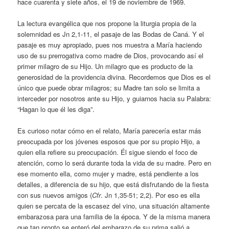
hace cuarenta y siete años, el 19 de noviembre de 1969.
La lectura evangélica que nos propone la liturgia propia de la
solemnidad es Jn 2,1-11, el pasaje de las Bodas de Caná. Y el
pasaje es muy apropiado, pues nos muestra a María haciendo
uso de su prerrogativa como madre de Dios, provocando así el
primer milagro de su Hijo. Un milagro que es producto de la
generosidad de la providencia divina. Recordemos que Dios es el
único que puede obrar milagros; su Madre tan solo se limita a
interceder por nosotros ante su Hijo, y guiarnos hacia su Palabra:
“Hagan lo que él les diga”.
Es curioso notar cómo en el relato, María parecería estar más
preocupada por los jóvenes esposos que por su propio Hijo, a
quien ella refiere su preocupación. Él sigue siendo el foco de
atención, como lo será durante toda la vida de su madre. Pero en
ese momento ella, como mujer y madre, está pendiente a los
detalles, a diferencia de su hijo, que está disfrutando de la fiesta
con sus nuevos amigos (
Cfr
. Jn 1,35-51; 2,2). Por eso es ella
quien se percata de la escasez del vino, una situación altamente
embarazosa para una familia de la época. Y de la misma manera
que tan pronto se enteró del embarazo de su prima salió a