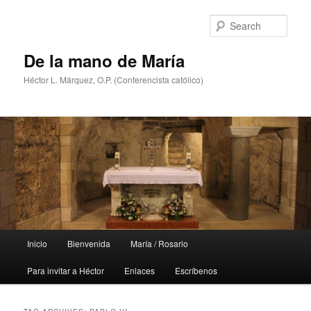
Skip
Skip
to
to
Sear
primary
secondary
content
content
De la mano de María
Héctor L. Márquez, O.P. (Conferencista católico)
Main
Inicio
Bienvenida
María / Rosario
menu
Para invitar a Héctor
Enlaces
Escríbenos