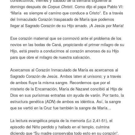
consecutivos, viernes y sábado de la semana siguiente al
domingo después de
Corpus Christi
. Como dijo el papa Pablo VI:
“María es siempre el camino que conduce a Cristo”. Es a través
del Inmaculado Corazón traspasado de María que podemos
llegar al Sagrado Corazón de su Hijo amado. ¡A Jesús por María!
Ese corazón maternal que se conmovió ante el problema de los
novios en las bodas de Caná, propiciando el primer milagro de su
Hijo, está presto a conducirnos al corazón amoroso de su Hijo
para que obre el milagro de nuestra salvación.
Acercarnos al Corazón Inmaculado de María es acercarnos al
Sagrado Corazón de Jesús. Ambos laten al unísono; y a través
de ambos fluye la misma sangre. Recordemos que por el
misterio de la Encarnación, María de Nazaret concibió al Hijo de
Dios en sus purísimas entrañas sin ayuda de varón. Por tanto, la
estructura genética (
ADN
) de ambos es idéntica. Así, la sangre
que se vertió en la Cruz fue también la sangre de María…
La lectura evangélica propia de la memoria (Lc 2,41-51), el
episodio del Niño perdido y hallado en el templo, culmina
diciendo que “Su madre conservaba todo esto en su corazón”.