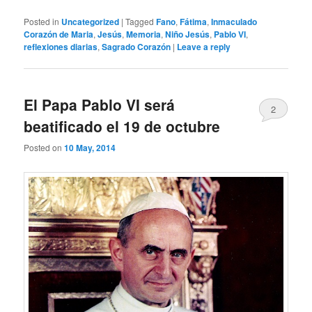
Posted in
Uncategorized
|
Tagged
Fano
,
Fátima
,
Inmaculado
Corazón de Maria
,
Jesús
,
Memoria
,
Niño Jesús
,
Pablo VI
,
reflexiones diarias
,
Sagrado Corazón
|
Leave a reply
El Papa Pablo VI será
2
beatificado el 19 de octubre
Posted on
10 May, 2014