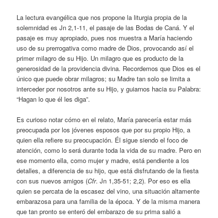
La lectura evangélica que nos propone la liturgia propia de la
solemnidad es Jn 2,1-11, el pasaje de las Bodas de Caná. Y el
pasaje es muy apropiado, pues nos muestra a María haciendo
uso de su prerrogativa como madre de Dios, provocando así el
primer milagro de su Hijo. Un milagro que es producto de la
generosidad de la providencia divina. Recordemos que Dios es el
único que puede obrar milagros; su Madre tan solo se limita a
interceder por nosotros ante su Hijo, y guiarnos hacia su Palabra:
“Hagan lo que él les diga”.
Es curioso notar cómo en el relato, María parecería estar más
preocupada por los jóvenes esposos que por su propio Hijo, a
quien ella refiere su preocupación. Él sigue siendo el foco de
atención, como lo será durante toda la vida de su madre. Pero en
ese momento ella, como mujer y madre, está pendiente a los
detalles, a diferencia de su hijo, que está disfrutando de la fiesta
con sus nuevos amigos (
Cfr
. Jn 1,35-51; 2,2). Por eso es ella
quien se percata de la escasez del vino, una situación altamente
embarazosa para una familia de la época. Y de la misma manera
que tan pronto se enteró del embarazo de su prima salió a