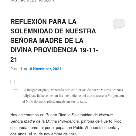
TAG ARCHIVES:
PABLO VI
REFLEXIÓN PARA LA
SOLEMNIDAD DE NUESTRA
SEÑORA MADRE DE LA
DIVINA PROVIDENCIA 19-11-
21
Posted on
18 November, 2021
La imagen original, venerada por los Siervos de María y otras órdenes
religiosas italianas, es un hermoso óleo en el que aparece la Virgen con
el Niño dormido plácidamente en sus brazos.
Hoy celebramos en Puerto Rico la Solemnidad de
Nuestra
Señora Madre de la Divina Providencia
, patrona de Puerto Rico,
declarada como tal por el papa san Pablo VI hace cincuenta y
dos años, el 19 de noviembre de 1969.