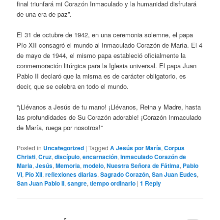
final triunfará mi Corazón Inmaculado y la humanidad disfrutará
de una era de paz”.
El 31 de octubre de 1942, en una ceremonia solemne, el papa
Pío XII consagró el mundo al Inmaculado Corazón de María. El 4
de mayo de 1944, el mismo papa estableció oficialmente la
conmemoración litúrgica para la Iglesia universal. El papa Juan
Pablo II declaró que la misma es de carácter obligatorio, es
decir, que se celebra en todo el mundo.
“¡Llévanos a Jesús de tu mano! ¡Llévanos, Reina y Madre, hasta
las profundidades de Su Corazón adorable! ¡Corazón Inmaculado
de María, ruega por nosotros!”
Posted in
Uncategorized
|
Tagged
A Jesús por María
,
Corpus
Christi
,
Cruz
,
discípulo
,
encarnación
,
Inmaculado Corazón de
Maria
,
Jesús
,
Memoria
,
modelo
,
Nuestra Señora de Fátima
,
Pablo
VI
,
Pío XII
,
reflexiones diarias
,
Sagrado Corazón
,
San Juan Eudes
,
San Juan Pablo II
,
sangre
,
tiempo ordinario
|
1
Reply