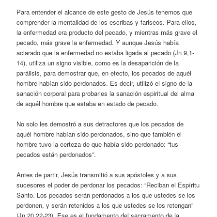
Para entender el alcance de este gesto de Jesús tenemos que
comprender la mentalidad de los escribas y fariseos. Para ellos,
la enfermedad era producto del pecado, y mientras más grave el
pecado, más grave la enfermedad. Y aunque Jesús había
aclarado que la enfermedad no estaba ligada al pecado (Jn 9,1-
14), utiliza un signo visible, como es la desaparición de la
parálisis, para demostrar que, en efecto, los pecados de aquél
hombre habían sido perdonados. Es decir, utilizó el signo de la
sanación corporal para probarles la sanación espiritual del alma
de aquél hombre que estaba en estado de pecado.
No solo les demostró a sus detractores que los pecados de
aquél hombre habían sido perdonados, sino que también el
hombre tuvo la certeza de que había sido perdonado: “tus
pecados están perdonados”.
Antes de partir, Jesús transmitió a sus apóstoles y a sus
sucesores el poder de perdonar los pecados: “Reciban el Espíritu
Santo. Los pecados serán perdonados a los que ustedes se los
perdonen, y serán retenidos a los que ustedes se los retengan”
(Jn 20,22-23). Ese es el fundamento del sacramento de la