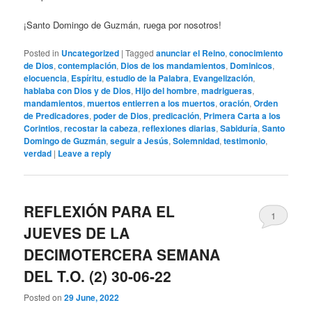
¡Santo Domingo de Guzmán, ruega por nosotros!
Posted in
Uncategorized
|
Tagged
anunciar el Reino
,
conocimiento
de Dios
,
contemplación
,
Dios de los mandamientos
,
Dominicos
,
elocuencia
,
Espíritu
,
estudio de la Palabra
,
Evangelización
,
hablaba con Dios y de Dios
,
Hijo del hombre
,
madrigueras
,
mandamientos
,
muertos entierren a los muertos
,
oración
,
Orden
de Predicadores
,
poder de Dios
,
predicación
,
Primera Carta a los
Corintios
,
recostar la cabeza
,
reflexiones diarias
,
Sabiduría
,
Santo
Domingo de Guzmán
,
seguir a Jesús
,
Solemnidad
,
testimonio
,
verdad
|
Leave a reply
REFLEXIÓN PARA EL
1
JUEVES DE LA
DECIMOTERCERA SEMANA
DEL T.O. (2) 30-06-22
Posted on
29 June, 2022