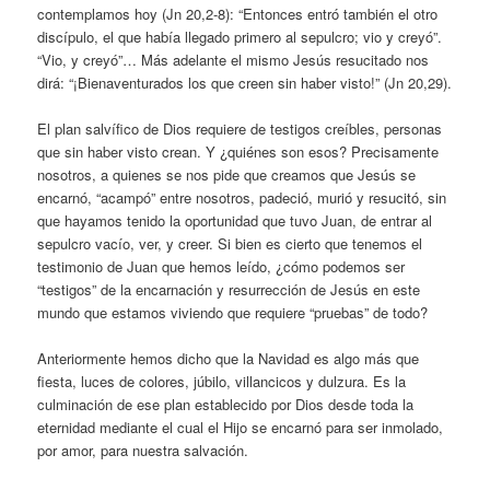
contemplamos hoy (Jn 20,2-8): “Entonces entró también el otro
discípulo, el que había llegado primero al sepulcro; vio y creyó”.
“Vio, y creyó”… Más adelante el mismo Jesús resucitado nos
dirá: “¡Bienaventurados los que creen sin haber visto!” (Jn 20,29).
El plan salvífico de Dios requiere de testigos creíbles, personas
que sin haber visto crean. Y ¿quiénes son esos? Precisamente
nosotros, a quienes se nos pide que creamos que Jesús se
encarnó, “acampó” entre nosotros, padeció, murió y resucitó, sin
que hayamos tenido la oportunidad que tuvo Juan, de entrar al
sepulcro vacío, ver, y creer. Si bien es cierto que tenemos el
testimonio de Juan que hemos leído, ¿cómo podemos ser
“testigos” de la encarnación y resurrección de Jesús en este
mundo que estamos viviendo que requiere “pruebas” de todo?
Anteriormente hemos dicho que la Navidad es algo más que
fiesta, luces de colores, júbilo, villancicos y dulzura. Es la
culminación de ese plan establecido por Dios desde toda la
eternidad mediante el cual el Hijo se encarnó para ser inmolado,
por amor, para nuestra salvación.