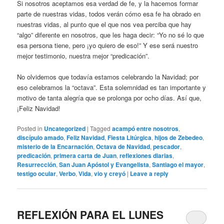
Si nosotros aceptamos esa verdad de fe, y la hacemos formar
parte de nuestras vidas, todos verán cómo esa fe ha obrado en
nuestras vidas, al punto que el que nos vea perciba que hay
“algo” diferente en nosotros, que les haga decir: “Yo no sé lo que
esa persona tiene, pero ¡yo quiero de eso!” Y ese será nuestro
mejor testimonio, nuestra mejor “predicación”.
No olvidemos que todavía estamos celebrando la Navidad; por
eso celebramos la “octava”. Esta solemnidad es tan importante y
motivo de tanta alegría que se prolonga por ocho días. Así que,
¡Feliz Navidad!
Posted in
Uncategorized
|
Tagged
acampó entre nosotros
,
discípulo amado
,
Feliz Navidad
,
Fiesta Litúrgica
,
hijos de Zebedeo
,
misterio de la Encarnación
,
Octava de Navidad
,
pescador
,
predicación
,
primera carta de Juan
,
reflexiones diarias
,
Resurrección
,
San Juan Apóstol y Evangelista
,
Santiago el mayor
,
testigo ocular
,
Verbo
,
Vida
,
vio y creyó
|
Leave a reply
REFLEXIÓN PARA EL LUNES