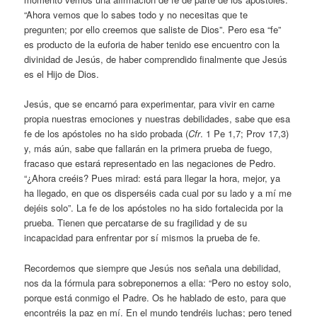
“Ahora vemos que lo sabes todo y no necesitas que te
pregunten; por ello creemos que saliste de Dios”. Pero esa “fe”
es producto de la euforia de haber tenido ese encuentro con la
divinidad de Jesús, de haber comprendido finalmente que Jesús
es el Hijo de Dios.
Jesús, que se encarnó para experimentar, para vivir en carne
propia nuestras emociones y nuestras debilidades, sabe que esa
fe de los apóstoles no ha sido probada (
Cfr
. 1 Pe 1,7; Prov 17,3)
y, más aún, sabe que fallarán en la primera prueba de fuego,
fracaso que estará representado en las negaciones de Pedro.
“¿Ahora creéis? Pues mirad: está para llegar la hora, mejor, ya
ha llegado, en que os disperséis cada cual por su lado y a mí me
dejéis solo”. La fe de los apóstoles no ha sido fortalecida por la
prueba. Tienen que percatarse de su fragilidad y de su
incapacidad para enfrentar por sí mismos la prueba de fe.
Recordemos que siempre que Jesús nos señala una debilidad,
nos da la fórmula para sobreponernos a ella: “Pero no estoy solo,
porque está conmigo el Padre. Os he hablado de esto, para que
encontréis la paz en mí. En el mundo tendréis luchas; pero tened