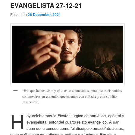
EVANGELISTA 27-12-21
Posted on
26 December, 2021
“Eso que hemos visto y oído os lo anunciamos, para que estéis unidos
con nosotros en esa unión que tenemos con el Padre y con su Hijo
Jesucristo”.
H
oy celebramos la Fiesta litúrgica de san Juan, apóstol y
evangelista, autor del cuarto relato evangélico. A san
Juan se le conoce como “el discípulo amado” de Jesús,
aunque él nunca se atribuye el epíteto a sí mismo. Era de la