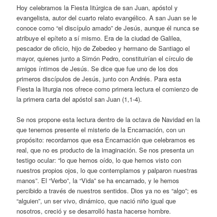
Hoy celebramos la Fiesta litúrgica de san Juan, apóstol y
evangelista, autor del cuarto relato evangélico. A san Juan se le
conoce como “el discípulo amado” de Jesús, aunque él nunca se
atribuye el epíteto a sí mismo. Era de la ciudad de Galilea,
pescador de oficio, hijo de Zebedeo y hermano de Santiago el
mayor, quienes junto a Simón Pedro, constituirían el círculo de
amigos íntimos de Jesús. Se dice que fue uno de los dos
primeros discípulos de Jesús, junto con Andrés. Para esta
Fiesta la liturgia nos ofrece como primera lectura el comienzo de
la primera carta del apóstol san Juan (1,1-4).
Se nos propone esta lectura dentro de la octava de Navidad en la
que tenemos presente el misterio de la Encarnación, con un
propósito: recordarnos que esa Encarnación que celebramos es
real, que no es producto de la imaginación. Se nos presenta un
testigo ocular: “lo que hemos oído, lo que hemos visto con
nuestros propios ojos, lo que contemplamos y palparon nuestras
manos”. El “Verbo”, la “Vida” se ha encarnado, y le hemos
percibido a través de nuestros sentidos. Dios ya no es “algo”; es
“alguien”, un ser vivo, dinámico, que nació niño igual que
nosotros, creció y se desarrolló hasta hacerse hombre.