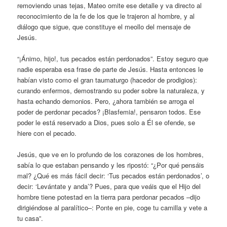
removiendo unas tejas, Mateo omite ese detalle y va directo al
reconocimiento de la fe de los que le trajeron al hombre, y al
diálogo que sigue, que constituye el meollo del mensaje de
Jesús.
“¡Ánimo, hijo!, tus pecados están perdonados”. Estoy seguro que
nadie esperaba esa frase de parte de Jesús. Hasta entonces le
habían visto como el gran taumaturgo (hacedor de prodigios):
curando enfermos, demostrando su poder sobre la naturaleza, y
hasta echando demonios. Pero, ¿ahora también se arroga el
poder de perdonar pecados? ¡Blasfemia!, pensaron todos. Ese
poder le está reservado a Dios, pues solo a Él se ofende, se
hiere con el pecado.
Jesús, que ve en lo profundo de los corazones de los hombres,
sabía lo que estaban pensando y les ripostó: “¿Por qué pensáis
mal? ¿Qué es más fácil decir: ‘Tus pecados están perdonados’, o
decir: ‘Levántate y anda’? Pues, para que veáis que el Hijo del
hombre tiene potestad en la tierra para perdonar pecados –dijo
dirigiéndose al paralítico–: Ponte en pie, coge tu camilla y vete a
tu casa”.