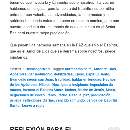
tenemos que invocarlo y Él vendrá sobre nosotros. Tal vez no
hablemos en lenguas, pero la fuerza del Espíritu nos permitirá
enfrentar con valentía las adversidades, la enfermedad y el
sufrimiento cuando estas se crucen en nuestro camino, para con
nuestra conducta dar testimonio de que Jesucristo es el Señor.
Esa será nuestra mejor predicación.
Que pasen una hermosa semana en la PAZ que solo el Espíritu,
que es el Amor de Dios que se derrama sobre nosotros, puede
brindarnos.
Posted in
Uncategorized
|
Tagged
afirmación de fe
,
Amor de Dios
,
Apóstoles
,
dar testimonio
,
debilidades
,
Éfeso
,
Espíritu Santo
,
Evangelio según san Juan
,
fragilidad
,
hablar en lenguas
,
Hechos
de los Apóstoles
,
Hijo de Dios
,
Iglesia incipiente
,
imposición de
manos
,
invocar el Espíritu Santo
,
luchas
,
Madre de Jesús
,
María
,
negaciones de Pedro
,
Pablo
,
Padre
,
Pascua
,
paz
,
predicación
,
prueba
,
reflexiones diarias
,
vencido al mundo
,
venida del Espíritu
Santo
|
Leave a reply
REFLEXIÓN PARA EL