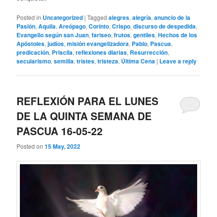
Posted in
Uncategorized
|
Tagged
alegres
,
alegría
,
anuncio de la
Pasión
,
Aquila
,
Areópago
,
Corinto
,
Crispo
,
discurso de despedida
,
Evangelio según san Juan
,
fariseo
,
frutos
,
gentiles
,
Hechos de los
Apóstoles
,
judíos
,
misión evangelizadora
,
Pablo
,
Pascua
,
predicación
,
Priscila
,
reflexiones diarias
,
Resurrección
,
secularismo
,
semilla
,
tristes
,
tristeza
,
Última Cena
|
Leave a reply
REFLEXIÓN PARA EL LUNES
DE LA QUINTA SEMANA DE
PASCUA 16-05-22
Posted on
15 May, 2022