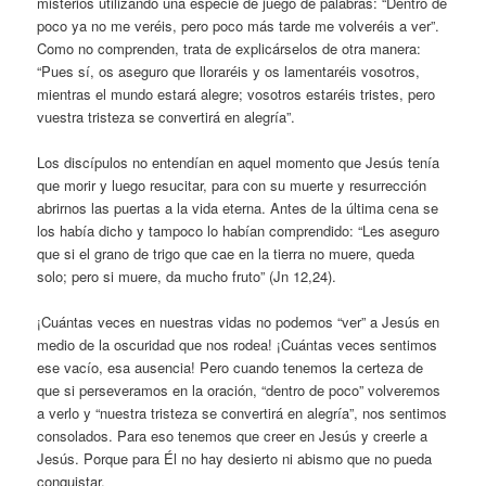
misterios utilizando una especie de juego de palabras: “Dentro de
poco ya no me veréis, pero poco más tarde me volveréis a ver”.
Como no comprenden, trata de explicárselos de otra manera:
“Pues sí, os aseguro que lloraréis y os lamentaréis vosotros,
mientras el mundo estará alegre; vosotros estaréis tristes, pero
vuestra tristeza se convertirá en alegría”.
Los discípulos no entendían en aquel momento que Jesús tenía
que morir y luego resucitar, para con su muerte y resurrección
abrirnos las puertas a la vida eterna. Antes de la última cena se
los había dicho y tampoco lo habían comprendido: “Les aseguro
que si el grano de trigo que cae en la tierra no muere, queda
solo; pero si muere, da mucho fruto” (Jn 12,24).
¡Cuántas veces en nuestras vidas no podemos “ver” a Jesús en
medio de la oscuridad que nos rodea! ¡Cuántas veces sentimos
ese vacío, esa ausencia! Pero cuando tenemos la certeza de
que si perseveramos en la oración, “dentro de poco” volveremos
a verlo y “nuestra tristeza se convertirá en alegría”, nos sentimos
consolados. Para eso tenemos que creer en Jesús y creerle a
Jesús. Porque para Él no hay desierto ni abismo que no pueda
conquistar.