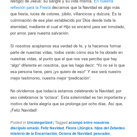
testigo
) de Jesús: su sangre y su vida misma.
En nuestra
reflexión para la Fiesta
decíamos que la Navidad es algo más
que fiesta, luces de colores, júbilo, villancicos y dulzura. Es la
culminación de ese plan establecido por Dios desde toda la
eternidad, mediante el cual el Hijo se encarnó para ser inmolado,
por amor, para nuestra salvación.
Si nosotros aceptamos esa verdad de fe, y la hacemos formar
parte de nuestras vidas, todos verán cómo esa fe ha obrado en
nuestras vidas, al punto que el que nos vea perciba que hay
“algo” diferente en nosotros, que les haga decir: “Yo no sé lo que
esa persona tiene, pero ¡yo quiero de eso!” Y ese será nuestro
mejor testimonio, nuestra mejor “predicación”.
No olvidemos que todavía estamos celebrando la Navidad; por
eso celebramos la “octava”. Esta solemnidad es tan importante y
motivo de tanta alegría que se prolonga por ocho días. Así que,
¡Feliz Navidad!
Posted in
Uncategorized
|
Tagged
acampó entre nosotros
,
discípulo amado
,
Feliz Navidad
,
Fiesta Litúrgica
,
hijos del Zebedeo
,
misterio de la Encarnación
,
Octava de Navidad
,
pescador
,