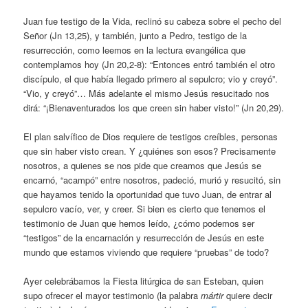
Juan fue testigo de la Vida, reclinó su cabeza sobre el pecho del
Señor (Jn 13,25), y también, junto a Pedro, testigo de la
resurrección, como leemos en la lectura evangélica que
contemplamos hoy (Jn 20,2-8): “Entonces entró también el otro
discípulo, el que había llegado primero al sepulcro; vio y creyó”.
“Vio, y creyó”… Más adelante el mismo Jesús resucitado nos
dirá: “¡Bienaventurados los que creen sin haber visto!” (Jn 20,29).
El plan salvífico de Dios requiere de testigos creíbles, personas
que sin haber visto crean. Y ¿quiénes son esos? Precisamente
nosotros, a quienes se nos pide que creamos que Jesús se
encarnó, “acampó” entre nosotros, padeció, murió y resucitó, sin
que hayamos tenido la oportunidad que tuvo Juan, de entrar al
sepulcro vacío, ver, y creer. Si bien es cierto que tenemos el
testimonio de Juan que hemos leído, ¿cómo podemos ser
“testigos” de la encarnación y resurrección de Jesús en este
mundo que estamos viviendo que requiere “pruebas” de todo?
Ayer celebrábamos la Fiesta litúrgica de san Esteban, quien
supo ofrecer el mayor testimonio (la palabra
mártir
quiere decir