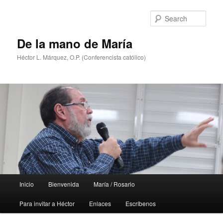
Skip
Skip
to
to
Sear
primary
secondary
content
content
De la mano de María
Héctor L. Márquez, O.P. (Conferencista católico)
Main
Inicio
Bienvenida
María / Rosario
menu
Para invitar a Héctor
Enlaces
Escríbenos