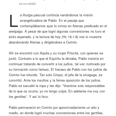
en esa ciudad.
L
a liturgia pascual continúa narrándonos la misión
evangelizadora de Pablo. En el pasaje que
contemplábamos ayer lo vimos en Atenas predicado en el
areópago. A pesar de que logró algunas conversiones no tuvo el
éxito esperado, y la lectura de hoy (Hc 18,1-8) nos lo muestra
abandonando Atenas y dirigiéndose a Corinto.
Allí se encontró con Aquila y su mujer Priscila, con quienes se
juntó. Contrario a lo que el Espíritu le dictaba, Pablo insistía en
continuar tratando de convertir a los judíos, tal vez motivado por
su formación como fariseo. El fracaso de Pablo con los judíos de
Corinto fue rotundo. Tan solo Crispo, el jefe de la sinagoga, se
convirtió. Ante los insultos y la férrea oposición de los judíos,
Pablo se sacudió la ropa y les dijo: “Vosotros sois responsables
de lo que os ocurra, yo no tengo culpa. En adelante me voy con
los gentiles”. Y así lo hizo.
Pablo permaneció en Corinto por aproximadamente un año y
medio, en donde logró muchas conversiones entre los gentiles,