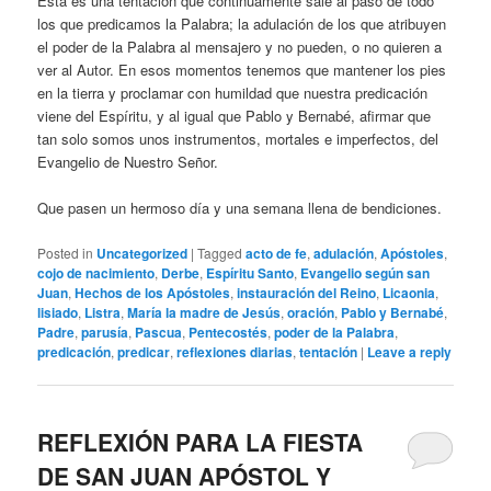
Esta es una tentación que continuamente sale al paso de todo
los que predicamos la Palabra; la adulación de los que atribuyen
el poder de la Palabra al mensajero y no pueden, o no quieren a
ver al Autor. En esos momentos tenemos que mantener los pies
en la tierra y proclamar con humildad que nuestra predicación
viene del Espíritu, y al igual que Pablo y Bernabé, afirmar que
tan solo somos unos instrumentos, mortales e imperfectos, del
Evangelio de Nuestro Señor.
Que pasen un hermoso día y una semana llena de bendiciones.
Posted in
Uncategorized
|
Tagged
acto de fe
,
adulación
,
Apóstoles
,
cojo de nacimiento
,
Derbe
,
Espíritu Santo
,
Evangelio según san
Juan
,
Hechos de los Apóstoles
,
instauración del Reino
,
Licaonia
,
lisiado
,
Listra
,
María la madre de Jesús
,
oración
,
Pablo y Bernabé
,
Padre
,
parusía
,
Pascua
,
Pentecostés
,
poder de la Palabra
,
predicación
,
predicar
,
reflexiones diarias
,
tentación
|
Leave a reply
REFLEXIÓN PARA LA FIESTA
DE SAN JUAN APÓSTOL Y