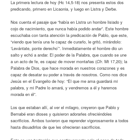
La primera lectura de hoy (Hc 14,5-18) nos presenta estos dos
predicando, primero en Licaonia, y luego en Listra y Derbe.
Nos cuenta el pasaje que “había en Listra un hombre lisiado y
cojo de nacimiento, que nunca había podido andar”. Este hombre
escuchaba con tanta atención la predicación de Pablo, que este,
“viendo que tenía una fe capaz de curarlo, le gritó, mirándolo:
‘Levántate, ponte derecho’”. Inmediatamente el hombre dio un
salto y echó a andar. El poder de la Palabra, que cuando se une
a un acto de fe, es capaz de mover montañas (
Cfr
. Mt 17,20); la
Palabra de Dios, que hace morada en nuestros corazones y es
capaz de desatar su poder a través de nosotros. Como nos dice
Jesús en el Evangelio de hoy: “El que me ama guardará mi
palabra, y mi Padre lo amará, y vendremos a él y haremos
morada en él”.
Los que estaban allí, al ver el milagro, creyeron que Pablo y
Bernabé eran dioses y quisieron adorarles ofreciéndoles
sacrificios. Ambos tuvieron que reprender vigorosamente a todos
hasta disuadirlos de que les ofrecieran sacrificios.