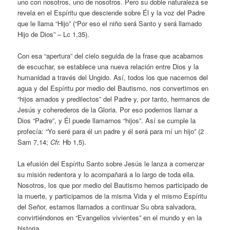
uno con nosotros, uno de nosotros. Pero su doble naturaleza se
revela en el Espíritu que desciende sobre Él y la voz del Padre
que le llama “Hijo” (“Por eso el niño será Santo y será llamado
Hijo de Dios” – Lc 1,35).
Con esa “apertura” del cielo seguida de la frase que acabamos
de escuchar, se establece una nueva relación entre Dios y la
humanidad a través del Ungido. Así, todos los que nacemos del
agua y del Espíritu por medio del Bautismo, nos convertimos en
“hijos amados y predilectos” del Padre y, por tanto, hermanos de
Jesús y coherederos de la Gloria. Por eso podemos llamar a
Dios “Padre”, y Él puede llamarnos “hijos”. Así se cumple la
profecía: “Yo seré para él un padre y él será para mí un hijo” (2
Sam 7,14;
Cfr.
Hb 1,5).
La efusión del Espíritu Santo sobre Jesús le lanza a comenzar
su misión redentora y lo acompañará a lo largo de toda ella.
Nosotros, los que por medio del Bautismo hemos participado de
la muerte, y participamos de la misma Vida y el mismo Espíritu
del Señor, estamos llamados a continuar Su obra salvadora,
convirtiéndonos en “Evangelios vivientes” en el mundo y en la
historia.