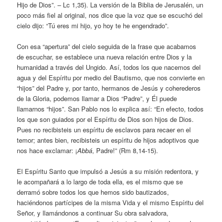
Hijo de Dios”. – Lc 1,35). La versión de la Biblia de Jerusalén, un
poco más fiel al original, nos dice que la voz que se escuchó del
cielo dijo: “Tú eres mi hijo, yo hoy te he engendrado”.
Con esa “apertura” del cielo seguida de la frase que acabamos
de escuchar, se establece una nueva relación entre Dios y la
humanidad a través del Ungido. Así, todos los que nacemos del
agua y del Espíritu por medio del Bautismo, que nos convierte en
“hijos” del Padre y, por tanto, hermanos de Jesús y coherederos
de la Gloria, podemos llamar a Dios “Padre”, y Él puede
llamarnos “hijos”. San Pablo nos lo explica así: “En efecto, todos
los que son guiados por el Espíritu de Dios son hijos de Dios.
Pues no recibisteis un espíritu de esclavos para recaer en el
temor; antes bien, recibisteis un espíritu de hijos adoptivos que
nos hace exclamar: ¡
Abbá
, Padre!” (Rm 8,14-15).
El Espíritu Santo que impulsó a Jesús a su misión redentora, y
le acompañará a lo largo de toda ella, es el mismo que se
derramó sobre todos los que hemos sido bautizados,
haciéndonos partícipes de la misma Vida y el mismo Espíritu del
Señor, y llamándonos a continuar Su obra salvadora,