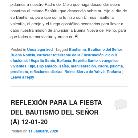
pidamos a nuestro Padre del Cielo que haga descender sobre
nosotros el mismo Espíritu que descendió sobre su Hijo el día de
su Bautismo, para que como lo hizo con Él, nos insufle la
valentía, el arrojo y el fuego apostólico necesarios para llevar a
cabo nuestra misión de anunciar la Buena Nueva del Reino, para
que todos se conviertan y crean en Él.
Posted in
Uncategorized
|
Tagged
Bautismo
,
Bautismo del Señor
,
Buena Noticia
,
carácter totalizante de la Encarnación
,
ciclo B
,
efusión del Espíritu Santo
,
Epifanía
,
Espíritu Santo
,
evangelios
vivientes
,
Hijo
,
Hijo amado
,
Isaías
,
manifestación
,
Padre
,
paloma
,
predilecto
,
reflexiones diarias
,
Reino
,
Siervo de Yahvé
,
Teofanía
|
Leave a reply
REFLEXIÓN PARA LA FIESTA
DEL BAUTISMO DEL SEÑOR
(A) 12-01-20
Posted on
11 January, 2020