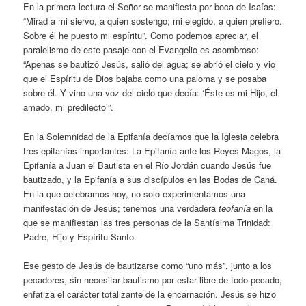
En la primera lectura el Señor se manifiesta por boca de Isaías:
“Mirad a mi siervo, a quien sostengo; mi elegido, a quien prefiero.
Sobre él he puesto mi espíritu”. Como podemos apreciar, el
paralelismo de este pasaje con el Evangelio es asombroso:
“Apenas se bautizó Jesús, salió del agua; se abrió el cielo y vio
que el Espíritu de Dios bajaba como una paloma y se posaba
sobre él. Y vino una voz del cielo que decía: ‘Éste es mi Hijo, el
amado, mi predilecto’”.
En la Solemnidad de la Epifanía decíamos que la Iglesia celebra
tres epifanías importantes: La Epifanía ante los Reyes Magos, la
Epifanía a Juan el Bautista en el Río Jordán cuando Jesús fue
bautizado, y la Epifanía a sus discípulos en las Bodas de Caná.
En la que celebramos hoy, no solo experimentamos una
manifestación de Jesús; tenemos una verdadera
teofanía
en la
que se manifiestan las tres personas de la Santísima Trinidad:
Padre, Hijo y Espíritu Santo.
Ese gesto de Jesús de bautizarse como “uno más”, junto a los
pecadores, sin necesitar bautismo por estar libre de todo pecado,
enfatiza el carácter totalizante de la encarnación. Jesús se hizo