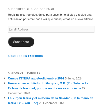
a
r
SUSCRÍBETE AL BLOG POR EMAIL
c
Registra tu correo electrónico para suscribirte al blog y recibe una
h
notificación por email cada vez que publiquemos un nuevo artículo.
Email
Address
Suscríbete
SÍGUENOS EN FACEBOOK
ARTÍCULOS RECIENTES
Cursos ISTEPA agosto-diciembre 2014
5 June, 2024
Nuevo vídeo en Héctor L. Márquez, O.P. (YouTube) – La
Octava de Navidad; porque un día no es suficiente
27
December, 2023
La Virgen María y el misterio de la Navidad (De la mano de
María TV – YouTube)
20 December, 2023