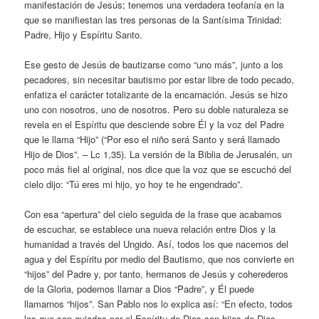
manifestación de Jesús; tenemos una verdadera teofanía en la
que se manifiestan las tres personas de la Santísima Trinidad:
Padre, Hijo y Espíritu Santo.
Ese gesto de Jesús de bautizarse como “uno más”, junto a los
pecadores, sin necesitar bautismo por estar libre de todo pecado,
enfatiza el carácter totalizante de la encarnación. Jesús se hizo
uno con nosotros, uno de nosotros. Pero su doble naturaleza se
revela en el Espíritu que desciende sobre Él y la voz del Padre
que le llama “Hijo” (“Por eso el niño será Santo y será llamado
Hijo de Dios”. – Lc 1,35). La versión de la Biblia de Jerusalén, un
poco más fiel al original, nos dice que la voz que se escuchó del
cielo dijo: “Tú eres mi hijo, yo hoy te he engendrado”.
Con esa “apertura” del cielo seguida de la frase que acabamos
de escuchar, se establece una nueva relación entre Dios y la
humanidad a través del Ungido. Así, todos los que nacemos del
agua y del Espíritu por medio del Bautismo, que nos convierte en
“hijos” del Padre y, por tanto, hermanos de Jesús y coherederos
de la Gloria, podemos llamar a Dios “Padre”, y Él puede
llamarnos “hijos”. San Pablo nos lo explica así: “En efecto, todos
los que son guiados por el Espíritu de Dios son hijos de Dios.