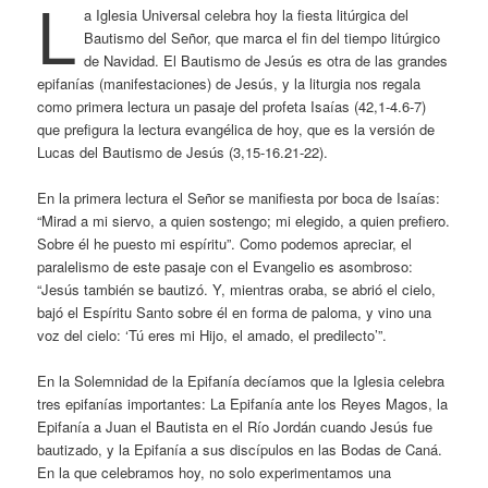
L
a Iglesia Universal celebra hoy la fiesta litúrgica del
Bautismo del Señor, que marca el fin del tiempo litúrgico
de Navidad. El Bautismo de Jesús es otra de las grandes
epifanías (manifestaciones) de Jesús, y la liturgia nos regala
como primera lectura un pasaje del profeta Isaías (42,1-4.6-7)
que prefigura la lectura evangélica de hoy, que es la versión de
Lucas del Bautismo de Jesús (3,15-16.21-22).
En la primera lectura el Señor se manifiesta por boca de Isaías:
“Mirad a mi siervo, a quien sostengo; mi elegido, a quien prefiero.
Sobre él he puesto mi espíritu”. Como podemos apreciar, el
paralelismo de este pasaje con el Evangelio es asombroso:
“Jesús también se bautizó. Y, mientras oraba, se abrió el cielo,
bajó el Espíritu Santo sobre él en forma de paloma, y vino una
voz del cielo: ‘Tú eres mi Hijo, el amado, el predilecto’”.
En la Solemnidad de la Epifanía decíamos que la Iglesia celebra
tres epifanías importantes: La Epifanía ante los Reyes Magos, la
Epifanía a Juan el Bautista en el Río Jordán cuando Jesús fue
bautizado, y la Epifanía a sus discípulos en las Bodas de Caná.
En la que celebramos hoy, no solo experimentamos una