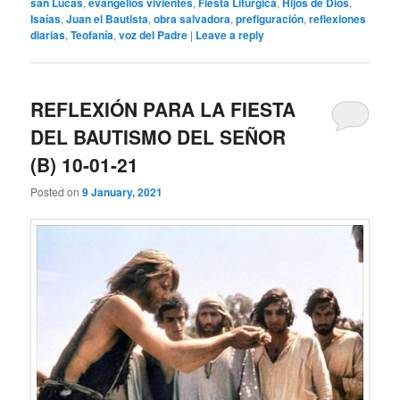
san Lucas
,
evangelios vivientes
,
Fiesta Litúrgica
,
Hijos de Dios
,
Isaías
,
Juan el Bautista
,
obra salvadora
,
prefiguración
,
reflexiones
diarias
,
Teofanía
,
voz del Padre
|
Leave a reply
REFLEXIÓN PARA LA FIESTA
DEL BAUTISMO DEL SEÑOR
(B) 10-01-21
Posted on
9 January, 2021