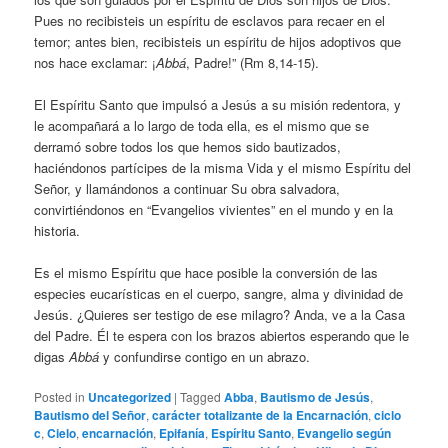
Pues no recibisteis un espíritu de esclavos para recaer en el
temor; antes bien, recibisteis un espíritu de hijos adoptivos que
nos hace exclamar: ¡
Abbá
, Padre!” (Rm 8,14-15).
El Espíritu Santo que impulsó a Jesús a su misión redentora, y
le acompañará a lo largo de toda ella, es el mismo que se
derramó sobre todos los que hemos sido bautizados,
haciéndonos partícipes de la misma Vida y el mismo Espíritu del
Señor, y llamándonos a continuar Su obra salvadora,
convirtiéndonos en “Evangelios vivientes” en el mundo y en la
historia.
Es el mismo Espíritu que hace posible la conversión de las
especies eucarísticas en el cuerpo, sangre, alma y divinidad de
Jesús. ¿Quieres ser testigo de ese milagro? Anda, ve a la Casa
del Padre. Él te espera con los brazos abiertos esperando que le
digas
Abbá
y confundirse contigo en un abrazo.
Posted in
Uncategorized
|
Tagged
Abba
,
Bautismo de Jesús
,
Bautismo del Señor
,
carácter totalizante de la Encarnación
,
ciclo
c
,
Cielo
,
encarnación
,
Epifanía
,
Espíritu Santo
,
Evangelio según