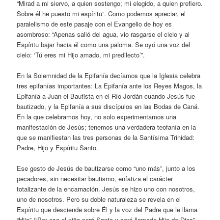
“Mirad a mi siervo, a quien sostengo; mi elegido, a quien prefiero.
Sobre él he puesto mi espíritu”. Como podemos apreciar, el
paralelismo de este pasaje con el Evangelio de hoy es
asombroso: “Apenas salió del agua, vio rasgarse el cielo y al
Espíritu bajar hacia él como una paloma. Se oyó una voz del
cielo: ‘Tú eres mi Hijo amado, mi predilecto’”.
En la Solemnidad de la Epifanía decíamos que la Iglesia celebra
tres epifanías importantes: La Epifanía ante los Reyes Magos, la
Epifanía a Juan el Bautista en el Río Jordán cuando Jesús fue
bautizado, y la Epifanía a sus discípulos en las Bodas de Caná.
En la que celebramos hoy, no solo experimentamos una
manifestación de Jesús; tenemos una verdadera teofanía en la
que se manifiestan las tres personas de la Santísima Trinidad:
Padre, Hijo y Espíritu Santo.
Ese gesto de Jesús de bautizarse como “uno más”, junto a los
pecadores, sin necesitar bautismo, enfatiza el carácter
totalizante de la encarnación. Jesús se hizo uno con nosotros,
uno de nosotros. Pero su doble naturaleza se revela en el
Espíritu que desciende sobre Él y la voz del Padre que le llama
“Hijo” (“Por eso el niño será Santo y será llamado Hijo de Dios”. –