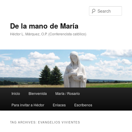
Skip
Skip
to
to
Sear
primary
secondary
content
content
De la mano de María
Héctor L. Márquez, O.P. (Conferencista católico)
Main
Inicio
Bienvenida
María / Rosario
menu
Para invitar a Héctor
Enlaces
Escríbenos
TAG ARCHIVES:
EVANGELIOS VIVIENTES