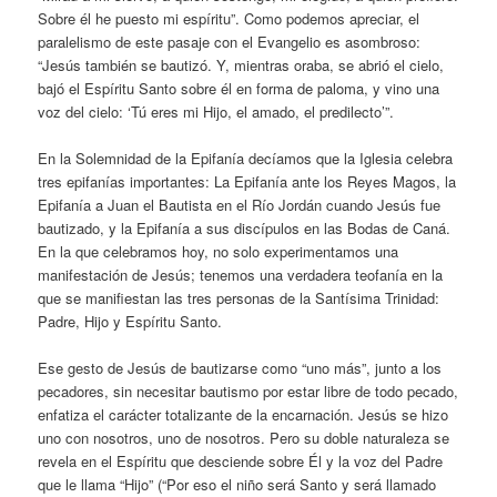
Sobre él he puesto mi espíritu”. Como podemos apreciar, el
paralelismo de este pasaje con el Evangelio es asombroso:
“Jesús también se bautizó. Y, mientras oraba, se abrió el cielo,
bajó el Espíritu Santo sobre él en forma de paloma, y vino una
voz del cielo: ‘Tú eres mi Hijo, el amado, el predilecto’”.
En la Solemnidad de la Epifanía decíamos que la Iglesia celebra
tres epifanías importantes: La Epifanía ante los Reyes Magos, la
Epifanía a Juan el Bautista en el Río Jordán cuando Jesús fue
bautizado, y la Epifanía a sus discípulos en las Bodas de Caná.
En la que celebramos hoy, no solo experimentamos una
manifestación de Jesús; tenemos una verdadera teofanía en la
que se manifiestan las tres personas de la Santísima Trinidad:
Padre, Hijo y Espíritu Santo.
Ese gesto de Jesús de bautizarse como “uno más”, junto a los
pecadores, sin necesitar bautismo por estar libre de todo pecado,
enfatiza el carácter totalizante de la encarnación. Jesús se hizo
uno con nosotros, uno de nosotros. Pero su doble naturaleza se
revela en el Espíritu que desciende sobre Él y la voz del Padre
que le llama “Hijo” (“Por eso el niño será Santo y será llamado