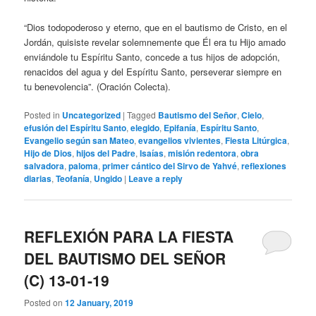
“Dios todopoderoso y eterno, que en el bautismo de Cristo, en el
Jordán, quisiste revelar solemnemente que Él era tu Hijo amado
enviándole tu Espíritu Santo, concede a tus hijos de adopción,
renacidos del agua y del Espíritu Santo, perseverar siempre en
tu benevolencia”. (Oración Colecta).
Posted in
Uncategorized
|
Tagged
Bautismo del Señor
,
Cielo
,
efusión del Espíritu Santo
,
elegido
,
Epifanía
,
Espíritu Santo
,
Evangelio según san Mateo
,
evangelios vivientes
,
Fiesta Litúrgica
,
Hijo de Dios
,
hijos del Padre
,
Isaías
,
misión redentora
,
obra
salvadora
,
paloma
,
primer cántico del Sirvo de Yahvé
,
reflexiones
diarias
,
Teofanía
,
Ungido
|
Leave a reply
REFLEXIÓN PARA LA FIESTA
DEL BAUTISMO DEL SEÑOR
(C) 13-01-19
Posted on
12 January, 2019