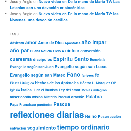
Jose y Angie
on
Nuevo vídeo en De la mano de María TV: Las
Letanías son una devoción cristocéntrica
Jose y Angie
on
Nuevo vídeo en De la mano de María TV: las
Novenas, una devoción católica
TAGS
año impar
amor
Amor de Dios
Adviento
Apóstoles
año par
ciclo c
conversión
Buena Noticia
Ciclo A
Espíritu Santo
cuaresma
discípulos
Eucaristía
Evangelio según san Lucas
Evangelio según san Juan
Fano
fe
Evangelio según san Mateo
fariseos
Hechos de los Apóstoles
Héctor L. Márquez OP
Fiesta Litúrgica
Isaías
Ley del amor
Iglesia
Juan el Bautista
Mesías
milagros
Palabra
misericordia
oración
misión
Misterio Pascual
Pascua
Papa Francisco
parábolas
reflexiones diarias
Reino
Resurrección
tiempo ordinario
seguimiento
salvación