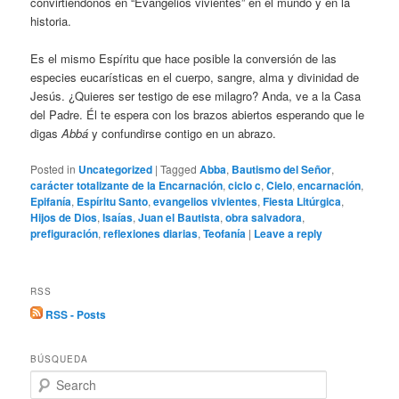
convirtiéndonos en “Evangelios vivientes” en el mundo y en la
historia.
Es el mismo Espíritu que hace posible la conversión de las
especies eucarísticas en el cuerpo, sangre, alma y divinidad de
Jesús. ¿Quieres ser testigo de ese milagro? Anda, ve a la Casa
del Padre. Él te espera con los brazos abiertos esperando que le
digas
Abbá
y confundirse contigo en un abrazo.
Posted in
Uncategorized
|
Tagged
Abba
,
Bautismo del Señor
,
carácter totalizante de la Encarnación
,
ciclo c
,
Cielo
,
encarnación
,
Epifanía
,
Espíritu Santo
,
evangelios vivientes
,
Fiesta Litúrgica
,
Hijos de Dios
,
Isaías
,
Juan el Bautista
,
obra salvadora
,
prefiguración
,
reflexiones diarias
,
Teofanía
|
Leave a reply
RSS
RSS - Posts
BÚSQUEDA
S
e