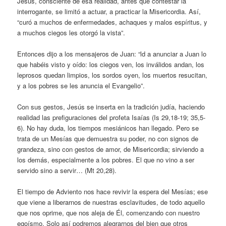
Jesús, consciente de esa realidad, antes que contestar la
interrogante, se limitó a actuar, a practicar la Misericordia. Así,
“curó a muchos de enfermedades, achaques y malos espíritus, y
a muchos ciegos les otorgó la vista”.
Entonces dijo a los mensajeros de Juan: “ld a anunciar a Juan lo
que habéis visto y oído: los ciegos ven, los inválidos andan, los
leprosos quedan limpios, los sordos oyen, los muertos resucitan,
y a los pobres se les anuncia el Evangelio”.
Con sus gestos, Jesús se inserta en la tradición judía, haciendo
realidad las prefiguraciones del profeta Isaías (Is 29,18-19; 35,5-
6). No hay duda, los tiempos mesiánicos han llegado. Pero se
trata de un Mesías que demuestra su poder, no con signos de
grandeza, sino con gestos de amor, de Misericordia; sirviendo a
los demás, especialmente a los pobres. El que no vino a ser
servido sino a servir… (Mt 20,28).
El tiempo de Adviento nos hace revivir la espera del Mesías; ese
que viene a liberarnos de nuestras esclavitudes, de todo aquello
que nos oprime, que nos aleja de Él, comenzando con nuestro
egoísmo. Solo así podremos alegrarnos del bien que otros