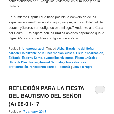
convirtiéndonos en “Evangelios vivientes” en el mundo y en la
historia.
Es el mismo Espíritu que hace posible la conversión de las
especies eucarísticas en el cuerpo, sangre, alma y divinidad de
Jesús. ¿Quieres ser testigo de ese milagro? Anda, ve a la Casa
del Padre. Él te espera con los brazos abiertos esperando que le
digas
Abbá
y confundirse contigo en un abrazo.
Posted in
Uncategorized
|
Tagged
Abba
,
Bautismo del Señor
,
carácter totalizante de la Encarnación
,
ciclo c
,
Cielo
,
encarnación
,
Epifanía
,
Espíritu Santo
,
evangelios vivientes
,
Fiesta Litúrgica
,
Hijos de Dios
,
Isaías
,
Juan el Bautista
,
obra salvadora
,
prefiguración
,
reflexiones diarias
,
Teofanía
|
Leave a reply
REFLEXIÓN PARA LA FIESTA
DEL BAUTISMO DEL SEÑOR
(A) 08-01-17
Posted on
7 January, 2017