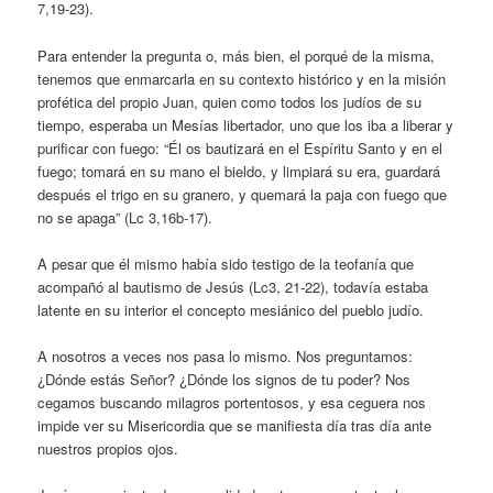
7,19-23).
Para entender la pregunta o, más bien, el porqué de la misma,
tenemos que enmarcarla en su contexto histórico y en la misión
profética del propio Juan, quien como todos los judíos de su
tiempo, esperaba un Mesías libertador, uno que los iba a liberar y
purificar con fuego: “Él os bautizará en el Espíritu Santo y en el
fuego; tomará en su mano el bieldo, y limpiará su era, guardará
después el trigo en su granero, y quemará la paja con fuego que
no se apaga” (Lc 3,16b-17).
A pesar que él mismo había sido testigo de la teofanía que
acompañó al bautismo de Jesús (Lc3, 21-22), todavía estaba
latente en su interior el concepto mesiánico del pueblo judío.
A nosotros a veces nos pasa lo mismo. Nos preguntamos:
¿Dónde estás Señor? ¿Dónde los signos de tu poder? Nos
cegamos buscando milagros portentosos, y esa ceguera nos
impide ver su Misericordia que se manifiesta día tras día ante
nuestros propios ojos.