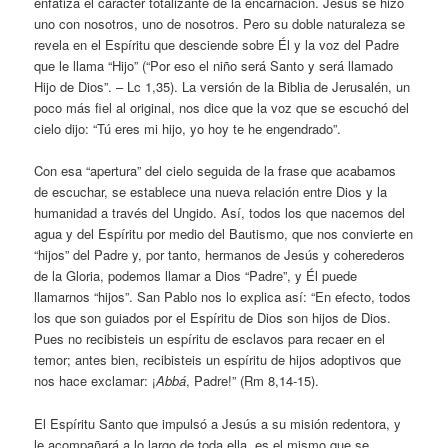
enfatiza el carácter totalizante de la encarnación. Jesús se hizo
uno con nosotros, uno de nosotros. Pero su doble naturaleza se
revela en el Espíritu que desciende sobre Él y la voz del Padre
que le llama “Hijo” (“Por eso el niño será Santo y será llamado
Hijo de Dios”. – Lc 1,35). La versión de la Biblia de Jerusalén, un
poco más fiel al original, nos dice que la voz que se escuchó del
cielo dijo: “Tú eres mi hijo, yo hoy te he engendrado”.
Con esa “apertura” del cielo seguida de la frase que acabamos
de escuchar, se establece una nueva relación entre Dios y la
humanidad a través del Ungido. Así, todos los que nacemos del
agua y del Espíritu por medio del Bautismo, que nos convierte en
“hijos” del Padre y, por tanto, hermanos de Jesús y coherederos
de la Gloria, podemos llamar a Dios “Padre”, y Él puede
llamarnos “hijos”. San Pablo nos lo explica así: “En efecto, todos
los que son guiados por el Espíritu de Dios son hijos de Dios.
Pues no recibisteis un espíritu de esclavos para recaer en el
temor; antes bien, recibisteis un espíritu de hijos adoptivos que
nos hace exclamar: ¡
Abbá
, Padre!” (Rm 8,14-15).
El Espíritu Santo que impulsó a Jesús a su misión redentora, y
le acompañará a lo largo de toda ella, es el mismo que se