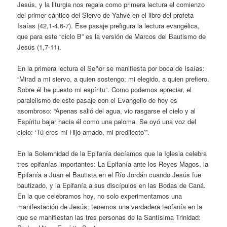
Jesús, y la liturgia nos regala como primera lectura el comienzo
del primer cántico del Siervo de Yahvé en el libro del profeta
Isaías (42,1-4.6-7). Ese pasaje prefigura la lectura evangélica,
que para este “ciclo B” es la versión de Marcos del Bautismo de
Jesús (1,7-11).
En la primera lectura el Señor se manifiesta por boca de Isaías:
“Mirad a mi siervo, a quien sostengo; mi elegido, a quien prefiero.
Sobre él he puesto mi espíritu”. Como podemos apreciar, el
paralelismo de este pasaje con el Evangelio de hoy es
asombroso: “Apenas salió del agua, vio rasgarse el cielo y al
Espíritu bajar hacia él como una paloma. Se oyó una voz del
cielo: ‘Tú eres mi Hijo amado, mi predilecto’”.
En la Solemnidad de la Epifanía decíamos que la Iglesia celebra
tres epifanías importantes: La Epifanía ante los Reyes Magos, la
Epifanía a Juan el Bautista en el Río Jordán cuando Jesús fue
bautizado, y la Epifanía a sus discípulos en las Bodas de Caná.
En la que celebramos hoy, no solo experimentamos una
manifestación de Jesús; tenemos una verdadera teofanía en la
que se manifiestan las tres personas de la Santísima Trinidad: