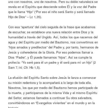
uno con nosotros, uno de nosotros. Pero su doble naturaleza se
revela en el Espíritu que desciende sobre Él y la voz del Padre
que le llama “Hijo” (“Por eso el niño será Santo y será llamado
Hijo de Dios” – Lc 1,35).
Con esa “apertura” del cielo seguida de la frase que acabamos
de escuchar, se establece una nueva relación entre Dios y la
humanidad a través del Ungido. Así, todos los que nacemos del
agua y del Espíritu por medio del Bautismo, nos convertimos en
“hijos amados y predilectos” del Padre y, por tanto, hermanos de
Jesús y coherederos de la Gloria. Por eso podemos llamar a
Dios “Padre”, y Él puede llamarnos “hijos”. Así se cumple la
profecía: “Yo seré para él un padre y él será para mí un hijo” (2
Sam 7,14;
Cfr.
Hb 1,5).
La efusión del Espíritu Santo sobre Jesús le lanza a comenzar
su misión redentora y lo acompañará a lo largo de toda ella.
Nosotros, los que por medio del Bautismo hemos participado de
la muerte, y participamos de la misma Vida y el mismo Espíritu
del Señor, estamos llamados a continuar Su obra salvadora,
convirtiéndonos en “Evangelios vivientes” en el mundo y en la
historia.