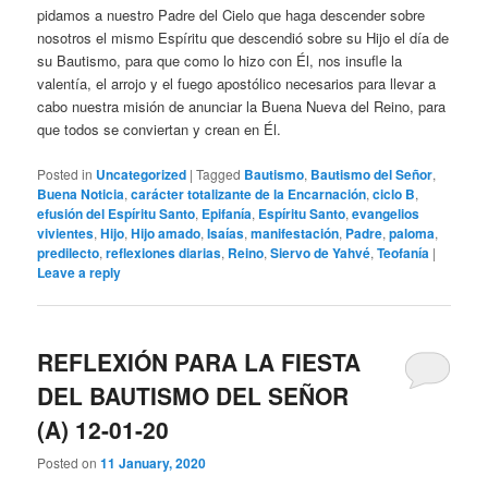
pidamos a nuestro Padre del Cielo que haga descender sobre
nosotros el mismo Espíritu que descendió sobre su Hijo el día de
su Bautismo, para que como lo hizo con Él, nos insufle la
valentía, el arrojo y el fuego apostólico necesarios para llevar a
cabo nuestra misión de anunciar la Buena Nueva del Reino, para
que todos se conviertan y crean en Él.
Posted in
Uncategorized
|
Tagged
Bautismo
,
Bautismo del Señor
,
Buena Noticia
,
carácter totalizante de la Encarnación
,
ciclo B
,
efusión del Espíritu Santo
,
Epifanía
,
Espíritu Santo
,
evangelios
vivientes
,
Hijo
,
Hijo amado
,
Isaías
,
manifestación
,
Padre
,
paloma
,
predilecto
,
reflexiones diarias
,
Reino
,
Siervo de Yahvé
,
Teofanía
|
Leave a reply
REFLEXIÓN PARA LA FIESTA
DEL BAUTISMO DEL SEÑOR
(A) 12-01-20
Posted on
11 January, 2020