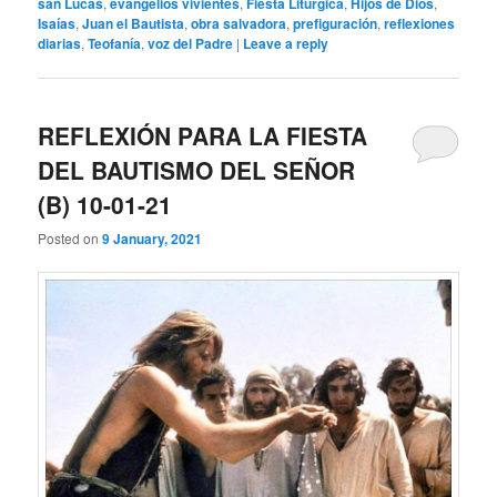
san Lucas
,
evangelios vivientes
,
Fiesta Litúrgica
,
Hijos de Dios
,
Isaías
,
Juan el Bautista
,
obra salvadora
,
prefiguración
,
reflexiones
diarias
,
Teofanía
,
voz del Padre
|
Leave a reply
REFLEXIÓN PARA LA FIESTA
DEL BAUTISMO DEL SEÑOR
(B) 10-01-21
Posted on
9 January, 2021