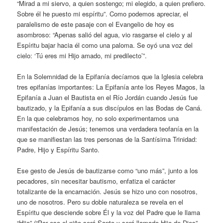
“Mirad a mi siervo, a quien sostengo; mi elegido, a quien prefiero.
Sobre él he puesto mi espíritu”. Como podemos apreciar, el
paralelismo de este pasaje con el Evangelio de hoy es
asombroso: “Apenas salió del agua, vio rasgarse el cielo y al
Espíritu bajar hacia él como una paloma. Se oyó una voz del
cielo: ‘Tú eres mi Hijo amado, mi predilecto’”.
En la Solemnidad de la Epifanía decíamos que la Iglesia celebra
tres epifanías importantes: La Epifanía ante los Reyes Magos, la
Epifanía a Juan el Bautista en el Río Jordán cuando Jesús fue
bautizado, y la Epifanía a sus discípulos en las Bodas de Caná.
En la que celebramos hoy, no solo experimentamos una
manifestación de Jesús; tenemos una verdadera teofanía en la
que se manifiestan las tres personas de la Santísima Trinidad:
Padre, Hijo y Espíritu Santo.
Ese gesto de Jesús de bautizarse como “uno más”, junto a los
pecadores, sin necesitar bautismo, enfatiza el carácter
totalizante de la encarnación. Jesús se hizo uno con nosotros,
uno de nosotros. Pero su doble naturaleza se revela en el
Espíritu que desciende sobre Él y la voz del Padre que le llama
“Hijo” (“Por eso el niño será Santo y será llamado Hijo de Dios”. –