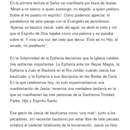
En la primera lectura el Señor se manifiesta por boca de Isaías:
“Mirad a mi siervo, a quien sostengo; mi elegido, a quien prefiero.
Sobre él he puesto mi espíritu”. Como podemos apreciar, el
paralelismo de este pasaje con el Evangelio es asombroso:
“Apenas se bautizó Jesús, salió del agua; se abrió el cielo y vio
que el Espíritu de Dios bajaba como una paloma y se posaba
sobre él. Y vino una voz del cielo que decía: ‘Éste es mi Hijo, el
amado, mi predilecto’”.
En la Solemnidad de la Epifanía decíamos que la Iglesia celebra
tres epifanías importantes: La Epifanía ante los Reyes Magos, la
Epifanía a Juan el Bautista en el Río Jordán cuando Jesús fue
bautizado, y la Epifanía a sus discípulos en las Bodas de Caná.
En la que celebramos hoy, no solo experimentamos una
manifestación de Jesús; tenemos una verdadera
teofanía
en la
que se manifiestan las tres personas de la Santísima Trinidad:
Padre, Hijo y Espíritu Santo.
Ese gesto de Jesús de bautizarse como “uno más”, junto a los
pecadores, sin necesitar bautismo por estar libre de todo pecado,
enfatiza el carácter totalizante de la encarnación. Jesús se hizo