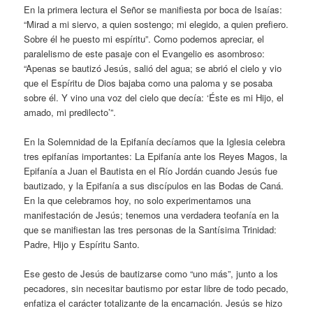
En la primera lectura el Señor se manifiesta por boca de Isaías:
“Mirad a mi siervo, a quien sostengo; mi elegido, a quien prefiero.
Sobre él he puesto mi espíritu”. Como podemos apreciar, el
paralelismo de este pasaje con el Evangelio es asombroso:
“Apenas se bautizó Jesús, salió del agua; se abrió el cielo y vio
que el Espíritu de Dios bajaba como una paloma y se posaba
sobre él. Y vino una voz del cielo que decía: ‘Éste es mi Hijo, el
amado, mi predilecto’”.
En la Solemnidad de la Epifanía decíamos que la Iglesia celebra
tres epifanías importantes: La Epifanía ante los Reyes Magos, la
Epifanía a Juan el Bautista en el Río Jordán cuando Jesús fue
bautizado, y la Epifanía a sus discípulos en las Bodas de Caná.
En la que celebramos hoy, no solo experimentamos una
manifestación de Jesús; tenemos una verdadera teofanía en la
que se manifiestan las tres personas de la Santísima Trinidad:
Padre, Hijo y Espíritu Santo.
Ese gesto de Jesús de bautizarse como “uno más”, junto a los
pecadores, sin necesitar bautismo por estar libre de todo pecado,
enfatiza el carácter totalizante de la encarnación. Jesús se hizo