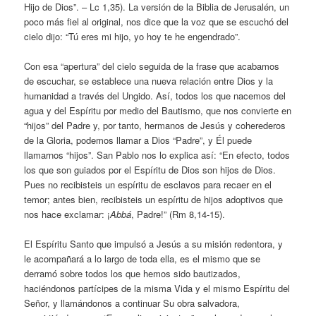
Hijo de Dios”. – Lc 1,35). La versión de la Biblia de Jerusalén, un
poco más fiel al original, nos dice que la voz que se escuchó del
cielo dijo: “Tú eres mi hijo, yo hoy te he engendrado”.
Con esa “apertura” del cielo seguida de la frase que acabamos
de escuchar, se establece una nueva relación entre Dios y la
humanidad a través del Ungido. Así, todos los que nacemos del
agua y del Espíritu por medio del Bautismo, que nos convierte en
“hijos” del Padre y, por tanto, hermanos de Jesús y coherederos
de la Gloria, podemos llamar a Dios “Padre”, y Él puede
llamarnos “hijos”. San Pablo nos lo explica así: “En efecto, todos
los que son guiados por el Espíritu de Dios son hijos de Dios.
Pues no recibisteis un espíritu de esclavos para recaer en el
temor; antes bien, recibisteis un espíritu de hijos adoptivos que
nos hace exclamar: ¡
Abbá
, Padre!” (Rm 8,14-15).
El Espíritu Santo que impulsó a Jesús a su misión redentora, y
le acompañará a lo largo de toda ella, es el mismo que se
derramó sobre todos los que hemos sido bautizados,
haciéndonos partícipes de la misma Vida y el mismo Espíritu del
Señor, y llamándonos a continuar Su obra salvadora,