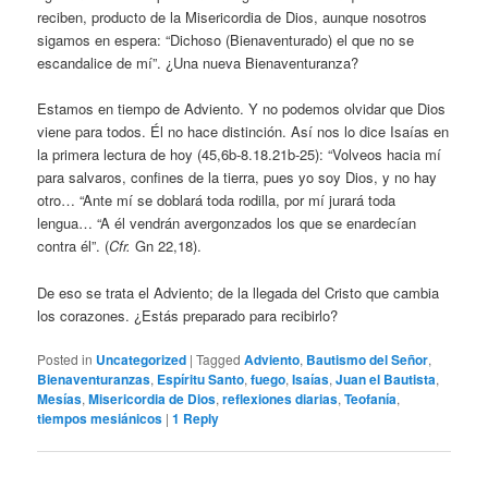
reciben, producto de la Misericordia de Dios, aunque nosotros
sigamos en espera: “Dichoso (Bienaventurado) el que no se
escandalice de mí”. ¿Una nueva Bienaventuranza?
Estamos en tiempo de Adviento. Y no podemos olvidar que Dios
viene para todos. Él no hace distinción. Así nos lo dice Isaías en
la primera lectura de hoy (45,6b-8.18.21b-25): “Volveos hacia mí
para salvaros, confines de la tierra, pues yo soy Dios, y no hay
otro… “Ante mí se doblará toda rodilla, por mí jurará toda
lengua… “A él vendrán avergonzados los que se enardecían
contra él”. (
Cfr.
Gn 22,18).
De eso se trata el Adviento; de la llegada del Cristo que cambia
los corazones. ¿Estás preparado para recibirlo?
Posted in
Uncategorized
|
Tagged
Adviento
,
Bautismo del Señor
,
Bienaventuranzas
,
Espíritu Santo
,
fuego
,
Isaías
,
Juan el Bautista
,
Mesías
,
Misericordia de Dios
,
reflexiones diarias
,
Teofanía
,
tiempos mesiánicos
|
1
Reply