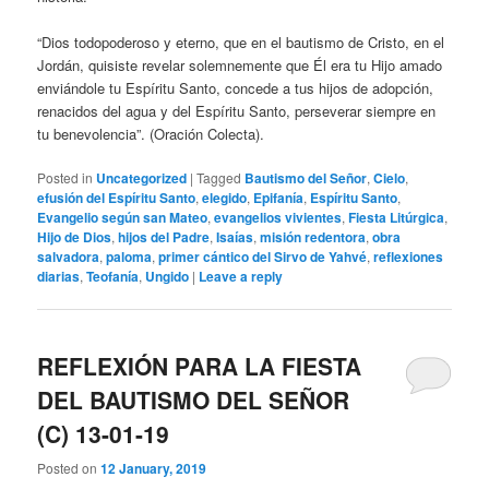
“Dios todopoderoso y eterno, que en el bautismo de Cristo, en el
Jordán, quisiste revelar solemnemente que Él era tu Hijo amado
enviándole tu Espíritu Santo, concede a tus hijos de adopción,
renacidos del agua y del Espíritu Santo, perseverar siempre en
tu benevolencia”. (Oración Colecta).
Posted in
Uncategorized
|
Tagged
Bautismo del Señor
,
Cielo
,
efusión del Espíritu Santo
,
elegido
,
Epifanía
,
Espíritu Santo
,
Evangelio según san Mateo
,
evangelios vivientes
,
Fiesta Litúrgica
,
Hijo de Dios
,
hijos del Padre
,
Isaías
,
misión redentora
,
obra
salvadora
,
paloma
,
primer cántico del Sirvo de Yahvé
,
reflexiones
diarias
,
Teofanía
,
Ungido
|
Leave a reply
REFLEXIÓN PARA LA FIESTA
DEL BAUTISMO DEL SEÑOR
(C) 13-01-19
Posted on
12 January, 2019