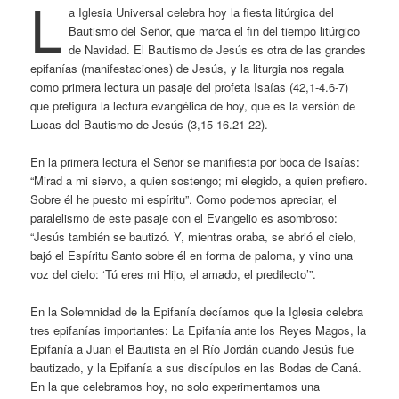
L
a Iglesia Universal celebra hoy la fiesta litúrgica del
Bautismo del Señor, que marca el fin del tiempo litúrgico
de Navidad. El Bautismo de Jesús es otra de las grandes
epifanías (manifestaciones) de Jesús, y la liturgia nos regala
como primera lectura un pasaje del profeta Isaías (42,1-4.6-7)
que prefigura la lectura evangélica de hoy, que es la versión de
Lucas del Bautismo de Jesús (3,15-16.21-22).
En la primera lectura el Señor se manifiesta por boca de Isaías:
“Mirad a mi siervo, a quien sostengo; mi elegido, a quien prefiero.
Sobre él he puesto mi espíritu”. Como podemos apreciar, el
paralelismo de este pasaje con el Evangelio es asombroso:
“Jesús también se bautizó. Y, mientras oraba, se abrió el cielo,
bajó el Espíritu Santo sobre él en forma de paloma, y vino una
voz del cielo: ‘Tú eres mi Hijo, el amado, el predilecto’”.
En la Solemnidad de la Epifanía decíamos que la Iglesia celebra
tres epifanías importantes: La Epifanía ante los Reyes Magos, la
Epifanía a Juan el Bautista en el Río Jordán cuando Jesús fue
bautizado, y la Epifanía a sus discípulos en las Bodas de Caná.
En la que celebramos hoy, no solo experimentamos una