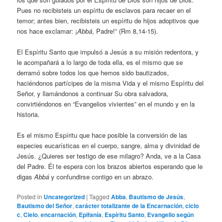
Pues no recibisteis un espíritu de esclavos para recaer en el
temor; antes bien, recibisteis un espíritu de hijos adoptivos que
nos hace exclamar: ¡
Abbá
, Padre!” (Rm 8,14-15).
El Espíritu Santo que impulsó a Jesús a su misión redentora, y
le acompañará a lo largo de toda ella, es el mismo que se
derramó sobre todos los que hemos sido bautizados,
haciéndonos partícipes de la misma Vida y el mismo Espíritu del
Señor, y llamándonos a continuar Su obra salvadora,
convirtiéndonos en “Evangelios vivientes” en el mundo y en la
historia.
Es el mismo Espíritu que hace posible la conversión de las
especies eucarísticas en el cuerpo, sangre, alma y divinidad de
Jesús. ¿Quieres ser testigo de ese milagro? Anda, ve a la Casa
del Padre. Él te espera con los brazos abiertos esperando que le
digas
Abbá
y confundirse contigo en un abrazo.
Posted in
Uncategorized
|
Tagged
Abba
,
Bautismo de Jesús
,
Bautismo del Señor
,
carácter totalizante de la Encarnación
,
ciclo
c
,
Cielo
,
encarnación
,
Epifanía
,
Espíritu Santo
,
Evangelio según