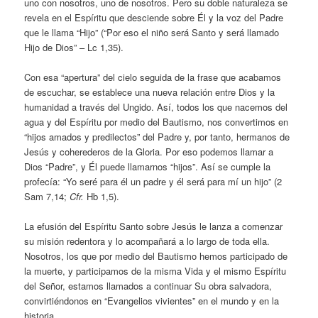
uno con nosotros, uno de nosotros. Pero su doble naturaleza se
revela en el Espíritu que desciende sobre Él y la voz del Padre
que le llama “Hijo” (“Por eso el niño será Santo y será llamado
Hijo de Dios” – Lc 1,35).
Con esa “apertura” del cielo seguida de la frase que acabamos
de escuchar, se establece una nueva relación entre Dios y la
humanidad a través del Ungido. Así, todos los que nacemos del
agua y del Espíritu por medio del Bautismo, nos convertimos en
“hijos amados y predilectos” del Padre y, por tanto, hermanos de
Jesús y coherederos de la Gloria. Por eso podemos llamar a
Dios “Padre”, y Él puede llamarnos “hijos”. Así se cumple la
profecía: “Yo seré para él un padre y él será para mí un hijo” (2
Sam 7,14;
Cfr.
Hb 1,5).
La efusión del Espíritu Santo sobre Jesús le lanza a comenzar
su misión redentora y lo acompañará a lo largo de toda ella.
Nosotros, los que por medio del Bautismo hemos participado de
la muerte, y participamos de la misma Vida y el mismo Espíritu
del Señor, estamos llamados a continuar Su obra salvadora,
convirtiéndonos en “Evangelios vivientes” en el mundo y en la
historia.