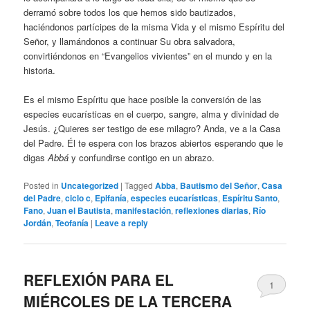
derramó sobre todos los que hemos sido bautizados,
haciéndonos partícipes de la misma Vida y el mismo Espíritu del
Señor, y llamándonos a continuar Su obra salvadora,
convirtiéndonos en “Evangelios vivientes” en el mundo y en la
historia.
Es el mismo Espíritu que hace posible la conversión de las
especies eucarísticas en el cuerpo, sangre, alma y divinidad de
Jesús. ¿Quieres ser testigo de ese milagro? Anda, ve a la Casa
del Padre. Él te espera con los brazos abiertos esperando que le
digas
Abbá
y confundirse contigo en un abrazo.
Posted in
Uncategorized
|
Tagged
Abba
,
Bautismo del Señor
,
Casa
del Padre
,
ciclo c
,
Epifanía
,
especies eucarísticas
,
Espíritu Santo
,
Fano
,
Juan el Bautista
,
manifestación
,
reflexiones diarias
,
Río
Jordán
,
Teofanía
|
Leave a reply
REFLEXIÓN PARA EL
1
MIÉRCOLES DE LA TERCERA