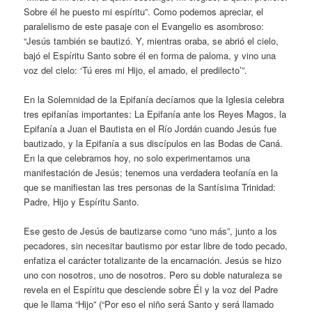
Sobre él he puesto mi espíritu”. Como podemos apreciar, el
paralelismo de este pasaje con el Evangelio es asombroso:
“Jesús también se bautizó. Y, mientras oraba, se abrió el cielo,
bajó el Espíritu Santo sobre él en forma de paloma, y vino una
voz del cielo: ‘Tú eres mi Hijo, el amado, el predilecto’”.
En la Solemnidad de la Epifanía decíamos que la Iglesia celebra
tres epifanías importantes: La Epifanía ante los Reyes Magos, la
Epifanía a Juan el Bautista en el Río Jordán cuando Jesús fue
bautizado, y la Epifanía a sus discípulos en las Bodas de Caná.
En la que celebramos hoy, no solo experimentamos una
manifestación de Jesús; tenemos una verdadera teofanía en la
que se manifiestan las tres personas de la Santísima Trinidad:
Padre, Hijo y Espíritu Santo.
Ese gesto de Jesús de bautizarse como “uno más”, junto a los
pecadores, sin necesitar bautismo por estar libre de todo pecado,
enfatiza el carácter totalizante de la encarnación. Jesús se hizo
uno con nosotros, uno de nosotros. Pero su doble naturaleza se
revela en el Espíritu que desciende sobre Él y la voz del Padre
que le llama “Hijo” (“Por eso el niño será Santo y será llamado