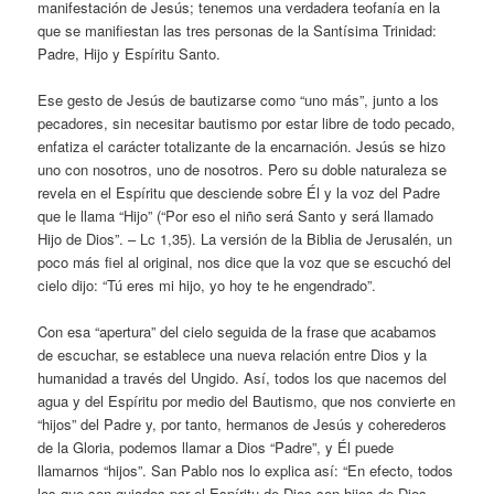
manifestación de Jesús; tenemos una verdadera teofanía en la
que se manifiestan las tres personas de la Santísima Trinidad:
Padre, Hijo y Espíritu Santo.
Ese gesto de Jesús de bautizarse como “uno más”, junto a los
pecadores, sin necesitar bautismo por estar libre de todo pecado,
enfatiza el carácter totalizante de la encarnación. Jesús se hizo
uno con nosotros, uno de nosotros. Pero su doble naturaleza se
revela en el Espíritu que desciende sobre Él y la voz del Padre
que le llama “Hijo” (“Por eso el niño será Santo y será llamado
Hijo de Dios”. – Lc 1,35). La versión de la Biblia de Jerusalén, un
poco más fiel al original, nos dice que la voz que se escuchó del
cielo dijo: “Tú eres mi hijo, yo hoy te he engendrado”.
Con esa “apertura” del cielo seguida de la frase que acabamos
de escuchar, se establece una nueva relación entre Dios y la
humanidad a través del Ungido. Así, todos los que nacemos del
agua y del Espíritu por medio del Bautismo, que nos convierte en
“hijos” del Padre y, por tanto, hermanos de Jesús y coherederos
de la Gloria, podemos llamar a Dios “Padre”, y Él puede
llamarnos “hijos”. San Pablo nos lo explica así: “En efecto, todos
los que son guiados por el Espíritu de Dios son hijos de Dios.