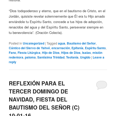
“Dios todopoderoso y eterno, que en el bautismo de Cristo, en el
Jordán, quisiste revelar solemnemente que Él era tu Hijo amado
enviándole tu Espíritu Santo, concede a tus hijos de adopción,
renacidos del agua y del Espíritu Santo, perseverar siempre en
tu benevolencia”. (Oración Colecta).
Posted in
Uncategorized
|
Tagged
agua
,
Bautismo del Señor
,
Cántico del Siervo de Yahvé
,
encarnación
,
Epifanía
,
Espíritu Santo
,
Fano
,
Fiesta Litúrgica
,
Hijo de Dios
,
Hijos de Dios
,
Isaías
,
misión
redentora
,
paloma
,
Santísima Trinidad
,
Teofanía
,
Ungido
|
Leave a
reply
REFLEXIÓN PARA EL
TERCER DOMINGO DE
NAVIDAD, FIESTA DEL
BAUTISMO DEL SEÑOR (C)
10-01-16