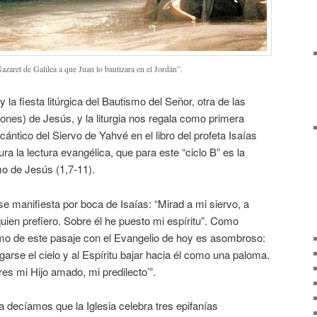
zaret de Galilea a que Juan lo bautizara en el Jordán”.
 la fiesta litúrgica del Bautismo del Señor, otra de las
ones) de Jesús, y la liturgia nos regala como primera
cántico del Siervo de Yahvé en el libro del profeta Isaías
ura la lectura evangélica, que para este “ciclo B” es la
o de Jesús (1,7-11).
se manifiesta por boca de Isaías: “Mirad a mi siervo, a
quien prefiero. Sobre él he puesto mi espíritu”. Como
smo de este pasaje con el Evangelio de hoy es asombroso:
garse el cielo y al Espíritu bajar hacia él como una paloma.
res mi Hijo amado, mi predilecto’”.
a decíamos que la Iglesia celebra tres epifanías