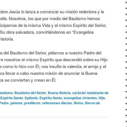
sobre Jesús lo lanza a comenzar su misión redentora y le
 ella. Nosotros, los que por medio del Bautismo hemos
rticipamos de la misma Vida y el mismo Espíritu del Señor,
Su obra salvadora, convirtiéndonos en “Evangelios
istoria.
ta del Bautismo del Señor, pidamos a nuestro Padre del
e nosotros el mismo Espíritu que descendió sobre su Hijo
como lo hizo con Él, nos insufle la valentía, el arrojo y el
ra llevar a cabo nuestra misión de anunciar la Buena
s se conviertan y crean en Él.
autismo
,
Bautismo del Señor
,
Buena Noticia
,
carácter totalizante de
 Espíritu Santo
,
Epifanía
,
Espíritu Santo
,
evangelios vivientes
,
Hijo
,
Padre
,
paloma
,
predilecto
,
reflexiones diarias
,
Reino
,
Siervo de