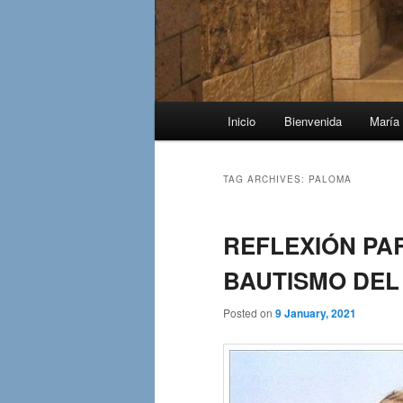
Main
Inicio
Bienvenida
María 
menu
TAG ARCHIVES:
PALOMA
REFLEXIÓN PAR
BAUTISMO DEL 
Posted on
9 January, 2021