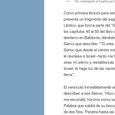
“He contemplado al Espíritu que b
Como primera lectura para est
presenta un fragmento del segu
cántico, que forma parte del “
los capítulos 40 al 55 del libro
destierro en Babilonia, dándo
Siervo que describe: “‘Tú eres 
Señor, que desde el vientre me
le reuniese a Israel –tanto me
seas mi siervo y restablezcas 
Israel; te hago luz de las naci
tierra’”.
El versículo inmediatamente a
describen a ese Siervo: “Hizo
me escondió; hízome como saet
Palabra que saldrá de su boca
de dos filos. Penetra hasta las 