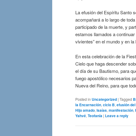
La efusión del Espíritu Santo 
acompañará a lo largo de toda
participado de la muerte, y pa
estamos llamados a continuar 
vivientes” en el mundo y en la h
En esta celebración de la Fies
Cielo que haga descender sobr
el día de su Bautismo, para que 
fuego apostólico necesarios pa
Nueva del Reino, para que todo
Posted in
Uncategorized
|
Tagged
B
la Encarnación
,
ciclo B
,
efusión del
Hijo amado
,
Isaías
,
manifestación
,
Yahvé
,
Teofanía
|
Leave a reply