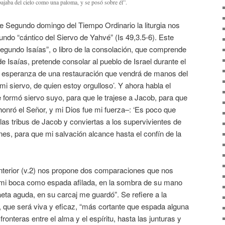
ajaba del cielo como una paloma, y se posó sobre él”.
e Segundo domingo del Tiempo Ordinario la liturgia nos
ndo “cántico del Siervo de Yahvé” (Is 49,3.5-6). Este
Segundo Isaías”, o libro de la consolación, que comprende
 de Isaías, pretende consolar al pueblo de Israel durante el
le esperanza de una restauración que vendrá de manos del
mi siervo, de quien estoy orgulloso’. Y ahora habla el
 formó siervo suyo, para que le trajese a Jacob, para que
 honró el Señor, y mi Dios fue mi fuerza–: ‘Es poco que
las tribus de Jacob y conviertas a los supervivientes de
ones, para que mi salvación alcance hasta el confín de la
nterior (v.2) nos propone dos comparaciones que nos
 mi boca como espada afilada, en la sombra de su mano
a aguda, en su carcaj me guardó”. Se refiere a la
, que será viva y eficaz, “más cortante que espada alguna
fronteras entre el alma y el espíritu, hasta las junturas y