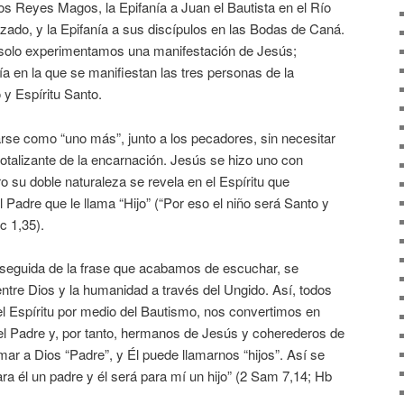
los Reyes Magos, la Epifanía a Juan el Bautista en el Río
zado, y la Epifanía a sus discípulos en las Bodas de Caná.
 solo experimentamos una manifestación de Jesús;
 en la que se manifiestan las tres personas de la
 y Espíritu Santo.
rse como “uno más”, junto a los pecadores, sin necesitar
 totalizante de la encarnación. Jesús se hizo uno con
o su doble naturaleza se revela en el Espíritu que
 Padre que le llama “Hijo” (“Por eso el niño será Santo y
c 1,35).
u seguida de la frase que acabamos de escuchar, se
ntre Dios y la humanidad a través del Ungido. Así, todos
l Espíritu por medio del Bautismo, nos convertimos en
del Padre y, por tanto, hermanos de Jesús y coherederos de
mar a Dios “Padre”, y Él puede llamarnos “hijos”. Así se
ara él un padre y él será para mí un hijo” (2 Sam 7,14; Hb