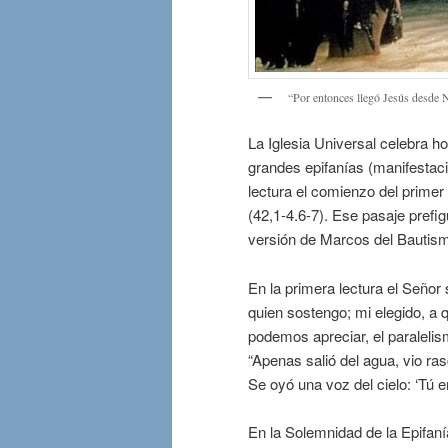
“Por entonces llegó Jesús desde Na
La Iglesia Universal celebra hoy
grandes epifanías (manifestaci
lectura el comienzo del primer 
(42,1-4.6-7). Ese pasaje prefig
versión de Marcos del Bautism
En la primera lectura el Señor 
quien sostengo; mi elegido, a 
podemos apreciar, el paraleli
“Apenas salió del agua, vio ras
Se oyó una voz del cielo: ‘Tú e
En la Solemnidad de la Epifaní