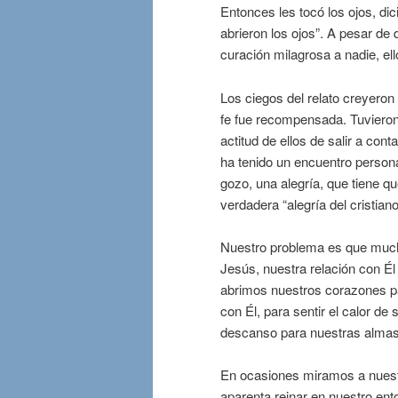
Entonces les tocó los ojos, di
abrieron los ojos”. A pesar d
curación milagrosa a nadie, ello
Los ciegos del relato creyeron
fe fue recompensada. Tuvieron
actitud de ellos de salir a cont
ha tenido un encuentro persona
gozo, una alegría, que tiene q
verdadera “alegría del cristiano
Nuestro problema es que muc
Jesús, nuestra relación con Él 
abrimos nuestros corazones par
con Él, para sentir el calor d
descanso para nuestras almas
En ocasiones miramos a nuestr
aparenta reinar en nuestro en