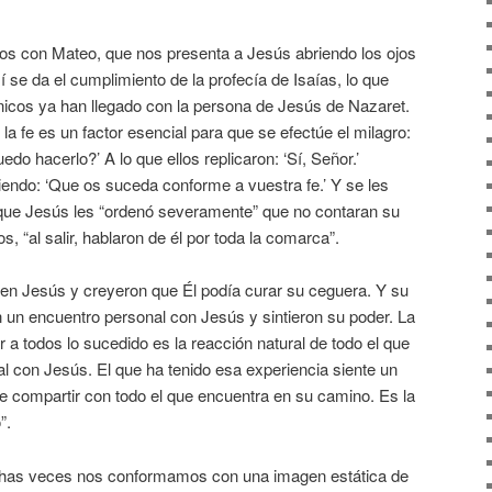
mos con Mateo, que nos presenta a Jesús abriendo los ojos
 se da el cumplimiento de la profecía de Isaías, lo que
icos ya han llegado con la persona de Jesús de Nazaret.
a fe es un factor esencial para que se efectúe el milagro:
edo hacerlo?’ A lo que ellos replicaron: ‘Sí, Señor.’
ciendo: ‘Que os suceda conforme a vuestra fe.’ Y se les
e que Jesús les “ordenó severamente” que no contaran su
s, “al salir, hablaron de él por toda la comarca”.
 en Jesús y creyeron que Él podía curar su ceguera. Y su
 un encuentro personal con Jesús y sintieron su poder. La
ar a todos lo sucedido es la reacción natural de todo el que
l con Jesús. El que ha tenido esa experiencia siente un
ue compartir con todo el que encuentra en su camino. Es la
”.
has veces nos conformamos con una imagen estática de