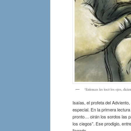
“Entonces les tocó los ojos, dicie
Isaías, el profeta del Adviento
especial. En la primera lectura
pronto… oirán los sordos las pa
los ciegos”. Ese prodigio, entr
llegado.