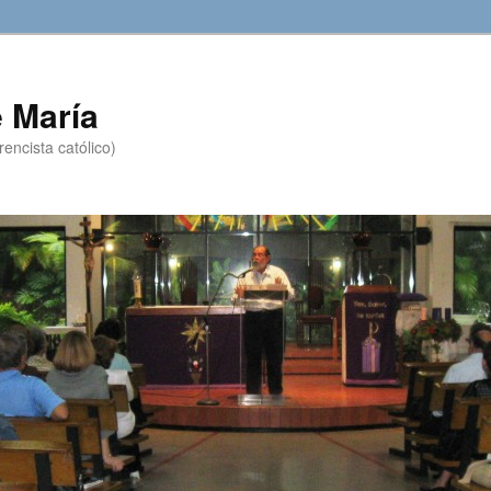
 María
encista católico)