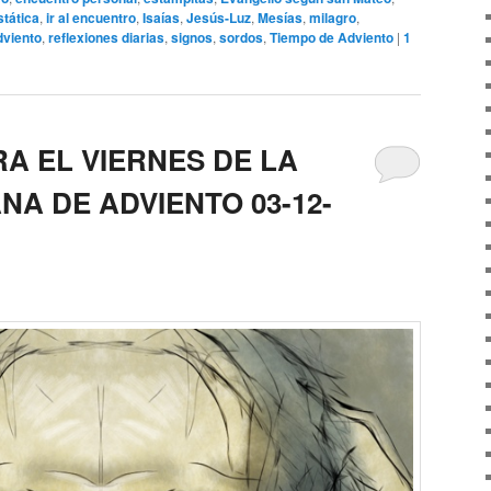
tática
,
ir al encuentro
,
Isaías
,
Jesús-Luz
,
Mesías
,
milagro
,
dviento
,
reflexiones diarias
,
signos
,
sordos
,
Tiempo de Adviento
|
1
A EL VIERNES DE LA
A DE ADVIENTO 03-12-