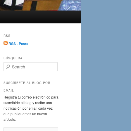
RSS
RSS - Posts
BÚSQUEDA
S
e
a
r
SUSCRÍBETE AL BLOG POR
c
EMAIL
h
Registra tu correo electrónico para
suscribirte al blog y recibe una
notificación por email cada vez
que publiquemos un nuevo
artículo.
Email