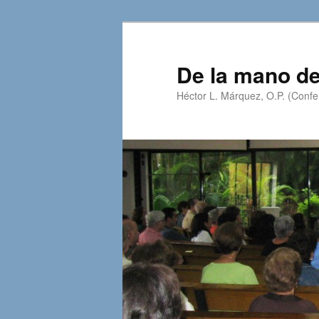
Skip
Skip
to
to
primary
secondary
De la mano de
content
content
Héctor L. Márquez, O.P. (Confer