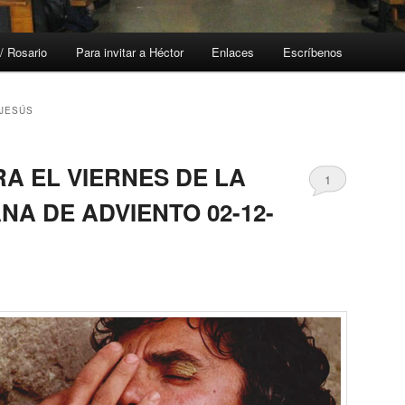
/ Rosario
Para invitar a Héctor
Enlaces
Escríbenos
 JESÚS
A EL VIERNES DE LA
1
A DE ADVIENTO 02-12-