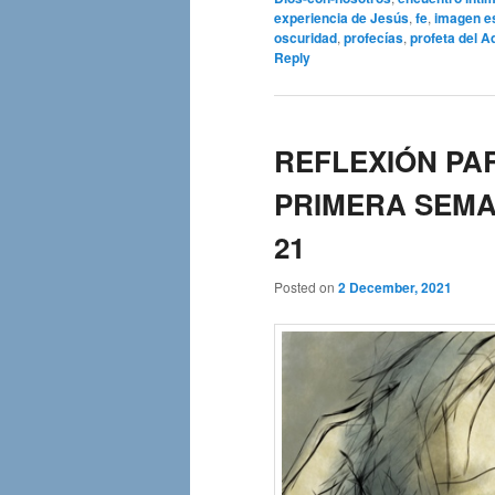
experiencia de Jesús
,
fe
,
imagen es
oscuridad
,
profecías
,
profeta del A
Reply
REFLEXIÓN PAR
PRIMERA SEMAN
21
Posted on
2 December, 2021