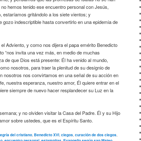
e no hemos tenido ese encuentro personal con Jesús,
 estaríamos gritándolo a los siete vientos; y
 gozo indescriptible hasta convertirlo en una epidemia de
 Adviento, y como nos dijera el papa emérito Benedicto
to “nos invita una vez más, en medio de muchas
teza de que Dios está presente: Él ha venido al mundo,
mo nosotros, para traer la plenitud de su designio de
n nosotros nos convirtamos en una señal de su acción en
fe, nuestra esperanza, nuestro amor, Él quiere entrar en el
iere siempre de nuevo hacer resplandecer su Luz en la
mana; y no olviden visitar la Casa del Padre. Él y su Hijo
amor sobre ustedes, que es el Espíritu Santo.
legría del cristiano
,
Benedicto XVI
,
ciegos
,
curación de dos ciegos
,
mo
,
encuentro personal
,
estampitas
,
Evangelio según san Mateo
,