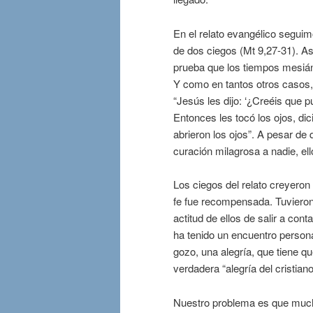
En el relato evangélico segui
de dos ciegos (Mt 9,27-31). Así
prueba que los tiempos mesián
Y como en tantos otros casos, l
“Jesús les dijo: ‘¿Creéis que pu
Entonces les tocó los ojos, di
abrieron los ojos”. A pesar d
curación milagrosa a nadie, ello
Los ciegos del relato creyeron
fe fue recompensada. Tuvieron
actitud de ellos de salir a cont
ha tenido un encuentro persona
gozo, una alegría, que tiene q
verdadera “alegría del cristiano
Nuestro problema es que muc