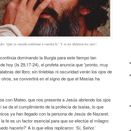
ndo: ‘Que os suceda conforme a vuestra fe’. Y se les abrieron los ojos”.
, continúa dominando la liturgia para este tiempo tan
 de hoy (Is 29,17-24), el profeta anuncia que “pronto, muy
labras del libro; sin tinieblas ni oscuridad verán los ojos de
e otros, se convertirá en el signo de que el Mesías ha
mos con Mateo, que nos presenta a Jesús abriendo los ojos
 se da el cumplimiento de la profecía de Isaías, lo que
icos ya han llegado con la persona de Jesús de Nazaret.
a fe es un factor esencial para que se efectúe el milagro:
edo hacerlo?’ A lo que ellos replicaron: ‘Sí, Señor.’