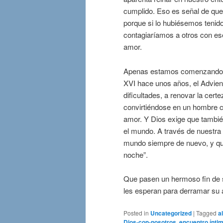
cumplido. Eso es señal de qu
porque si lo hubiésemos tenido,
contagiaríamos a otros con ese
amor.
Apenas estamos comenzando el
XVI hace unos años, el Advien
dificultades, a renovar la cer
convirtiéndose en un hombre co
amor. Y Dios exige que tambié
el mundo. A través de nuestra 
mundo siempre de nuevo, y qu
noche”.
Que pasen un hermoso fin de se
les esperan para derramar su 
Posted in
Uncategorized
|
Tagged
a
Dios-con-nosotros
,
encuentro ínti