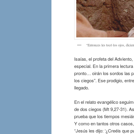
“Entonces les tocó los ojos, dicie
Isaías, el profeta del Adviento
especial. En la primera lectura
pronto… oirán los sordos las pa
los ciegos”. Ese prodigio, entr
llegado.
En el relato evangélico segui
de dos ciegos (Mt 9,27-31). Así
prueba que los tiempos mesián
Y como en tantos otros casos, l
“Jesús les dijo: ‘¿Creéis que pu