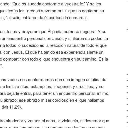
ciendo: ‘Que os suceda conforme a vuestra fe.’ Y se les
e que Jesús les “ordenó severamente” que no contaran su
s, “al salir, hablaron de él por toda la comarca”.
 en Jesús y creyeron que Él podía curar su ceguera. Y su
 un encuentro personal con Jesús y sintieron su poder. La
ar a todos lo sucedido es la reacción natural de todo el que
l con Jesús. El que ha tenido esa experiencia siente un
ue compartir con todo el que encuentra en su camino. Es la
”.
has veces nos conformamos con una imagen estática de
se limita a ritos, estampitas, imágenes y crucifijos, y no
a dejarle entrar, para tener un encuentro personal, íntimo,
e su abrazo; ese abrazo misericordioso en el que hallamos
 (Mt 11,29).
o alrededor y vemos el caos, la violencia, el desamor que
torno, y pensamos que las promesas de Isaías no se han