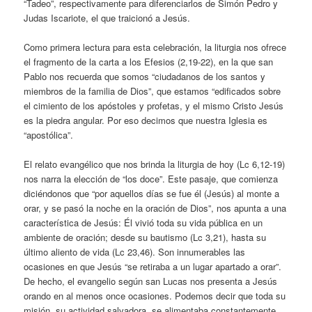
“Tadeo”, respectivamente para diferenciarlos de Simón Pedro y
Judas Iscariote, el que traicionó a Jesús.
Como primera lectura para esta celebración, la liturgia nos ofrece
el fragmento de la carta a los Efesios (2,19-22), en la que san
Pablo nos recuerda que somos “ciudadanos de los santos y
miembros de la familia de Dios”, que estamos “edificados sobre
el cimiento de los apóstoles y profetas, y el mismo Cristo Jesús
es la piedra angular. Por eso decimos que nuestra Iglesia es
“apostólica”.
El relato evangélico que nos brinda la liturgia de hoy (Lc 6,12-19)
nos narra la elección de “los doce”. Este pasaje, que comienza
diciéndonos que “por aquellos días se fue él (Jesús) al monte a
orar, y se pasó la noche en la oración de Dios”, nos apunta a una
característica de Jesús: Él vivió toda su vida pública en un
ambiente de oración; desde su bautismo (Lc 3,21), hasta su
último aliento de vida (Lc 23,46). Son innumerables las
ocasiones en que Jesús “se retiraba a un lugar apartado a orar”.
De hecho, el evangelio según san Lucas nos presenta a Jesús
orando en al menos once ocasiones. Podemos decir que toda su
misión, su actividad salvadora, se alimentaba constantemente