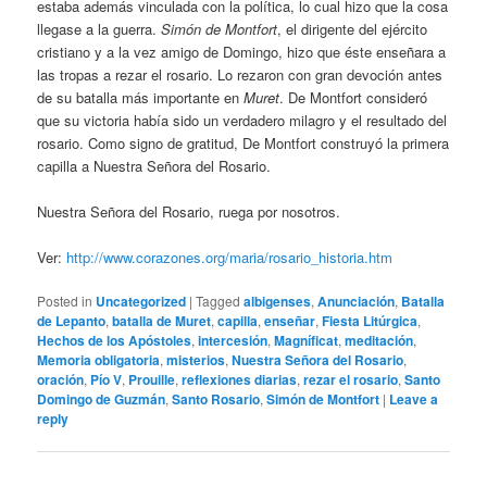
estaba además vinculada con la política, lo cual hizo que la cosa
llegase a la guerra.
Simón de Montfort
, el dirigente del ejército
cristiano y a la vez amigo de Domingo, hizo que éste enseñara a
las tropas a rezar el rosario. Lo rezaron con gran devoción antes
de su batalla más importante en
Muret
. De Montfort consideró
que su victoria había sido un verdadero milagro y el resultado del
rosario. Como signo de gratitud, De Montfort construyó la primera
capilla a Nuestra Señora del Rosario.
Nuestra Señora del Rosario, ruega por nosotros.
Ver:
http://www.corazones.org/maria/rosario_historia.htm
Posted in
Uncategorized
|
Tagged
albigenses
,
Anunciación
,
Batalla
de Lepanto
,
batalla de Muret
,
capilla
,
enseñar
,
Fiesta Litúrgica
,
Hechos de los Apóstoles
,
intercesión
,
Magníficat
,
meditación
,
Memoria obligatoria
,
misterios
,
Nuestra Señora del Rosario
,
oración
,
Pío V
,
Prouille
,
reflexiones diarias
,
rezar el rosario
,
Santo
Domingo de Guzmán
,
Santo Rosario
,
Simón de Montfort
|
Leave a
reply