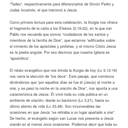
“Tadeo”, respectivamente para diferenciarlos de Simón Pedro y
Judas Iscariote, el que traicionó a Jesús.
Como primera lectura para esta celebración, la liturgia nos ofrece
el fragmento de la carta a los Efesios (2,19-22), en la que san
Pablo nos recuerda que somos “ciudadanos de los santos y
miembros de la familia de Dios”, que estamos “edificados sobre
el cimiento de los apóstoles y profetas, y el mismo Cristo Jesús
es la piedra angular. Por eso decimos que nuestra Iglesia es
“apostólica”.
El relato evangélico que nos brinda la liturgia de hoy (Lc 6,12-19)
nos narra la elección de “los doce”. Este pasaje, que comienza
diciéndonos que “por aquellos días se fue él (Jesús) al monte a
orar, y se pasó la noche en la oración de Dios”, nos apunta a una
característica de Jesús: Él vivió toda su vida pública en un
ambiente de oración; desde su bautismo (Lc 3,21), hasta su
último aliento de vida (Lc 23,46). Son innumerables las
ocasiones en que Jesús “se retiraba a un lugar apartado a orar”.
De hecho, el evangelio según san Lucas nos presenta a Jesús
orando en al menos once ocasiones. Podemos decir que toda su