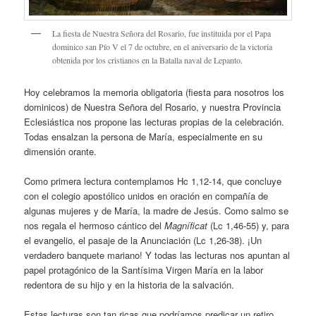
La fiesta de Nuestra Señora del Rosario, fue instituida por el Papa
dominico san Pío V el 7 de octubre, en el aniversario de la victoria
obtenida por los cristianos en la Batalla naval de Lepanto.
Hoy celebramos la memoria obligatoria (fiesta para nosotros los
dominicos) de Nuestra Señora del Rosario, y nuestra Provincia
Eclesiástica nos propone las lecturas propias de la celebración.
Todas ensalzan la persona de María, especialmente en su
dimensión orante.
Como primera lectura contemplamos Hc 1,12-14, que concluye
con el colegio apostólico unidos en oración en compañía de
algunas mujeres y de María, la madre de Jesús. Como salmo se
nos regala el hermoso cántico del
Magníficat
(Lc 1,46-55) y, para
el evangelio, el pasaje de la Anunciación (Lc 1,26-38). ¡Un
verdadero banquete mariano! Y todas las lecturas nos apuntan al
papel protagónico de la Santísima Virgen María en la labor
redentora de su hijo y en la historia de la salvación.
Estas lecturas son tan ricas que podríamos predicar un retiro