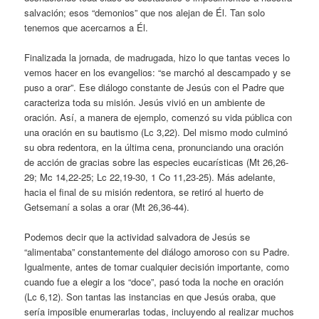
salvación; esos “demonios” que nos alejan de Él. Tan solo
tenemos que acercarnos a Él.
Finalizada la jornada, de madrugada, hizo lo que tantas veces lo
vemos hacer en los evangelios: “se marchó al descampado y se
puso a orar”. Ese diálogo constante de Jesús con el Padre que
caracteriza toda su misión. Jesús vivió en un ambiente de
oración. Así, a manera de ejemplo, comenzó su vida pública con
una oración en su bautismo (Lc 3,22). Del mismo modo culminó
su obra redentora, en la última cena, pronunciando una oración
de acción de gracias sobre las especies eucarísticas (Mt 26,26-
29; Mc 14,22-25; Lc 22,19-30, 1 Co 11,23-25). Más adelante,
hacia el final de su misión redentora, se retiró al huerto de
Getsemaní a solas a orar (Mt 26,36-44).
Podemos decir que la actividad salvadora de Jesús se
“alimentaba” constantemente del diálogo amoroso con su Padre.
Igualmente, antes de tomar cualquier decisión importante, como
cuando fue a elegir a los “doce”, pasó toda la noche en oración
(Lc 6,12). Son tantas las instancias en que Jesús oraba, que
sería imposible enumerarlas todas, incluyendo al realizar muchos