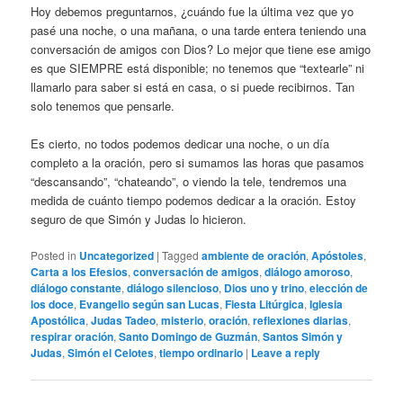
Hoy debemos preguntarnos, ¿cuándo fue la última vez que yo
pasé una noche, o una mañana, o una tarde entera teniendo una
conversación de amigos con Dios? Lo mejor que tiene ese amigo
es que SIEMPRE está disponible; no tenemos que “textearle” ni
llamarlo para saber si está en casa, o si puede recibirnos. Tan
solo tenemos que pensarle.
Es cierto, no todos podemos dedicar una noche, o un día
completo a la oración, pero si sumamos las horas que pasamos
“descansando”, “chateando”, o viendo la tele, tendremos una
medida de cuánto tiempo podemos dedicar a la oración. Estoy
seguro de que Simón y Judas lo hicieron.
Posted in
Uncategorized
|
Tagged
ambiente de oración
,
Apóstoles
,
Carta a los Efesios
,
conversación de amigos
,
diálogo amoroso
,
diálogo constante
,
diálogo silencioso
,
Dios uno y trino
,
elección de
los doce
,
Evangelio según san Lucas
,
Fiesta Litúrgica
,
Iglesia
Apostólica
,
Judas Tadeo
,
misterio
,
oración
,
reflexiones diarias
,
respirar oración
,
Santo Domingo de Guzmán
,
Santos Simón y
Judas
,
Simón el Celotes
,
tiempo ordinario
|
Leave a reply