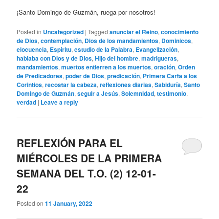
¡Santo Domingo de Guzmán, ruega por nosotros!
Posted in
Uncategorized
|
Tagged
anunciar el Reino
,
conocimiento
de Dios
,
contemplación
,
Dios de los mandamientos
,
Dominicos
,
elocuencia
,
Espíritu
,
estudio de la Palabra
,
Evangelización
,
hablaba con Dios y de Dios
,
Hijo del hombre
,
madrigueras
,
mandamientos
,
muertos entierren a los muertos
,
oración
,
Orden
de Predicadores
,
poder de Dios
,
predicación
,
Primera Carta a los
Corintios
,
recostar la cabeza
,
reflexiones diarias
,
Sabiduría
,
Santo
Domingo de Guzmán
,
seguir a Jesús
,
Solemnidad
,
testimonio
,
verdad
|
Leave a reply
REFLEXIÓN PARA EL
MIÉRCOLES DE LA PRIMERA
SEMANA DEL T.O. (2) 12-01-
22
Posted on
11 January, 2022