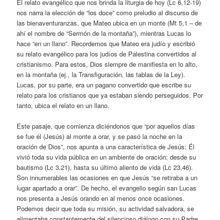
El relato evangélico que nos brinda la liturgia de hoy (Lc 6,12-19)
nos narra la elección de “los doce” como preludio al discurso de
las bienaventuranzas, que Mateo ubica en un monte (Mt 5,1 – de
ahí el nombre de “Sermón de la montaña”), mientras Lucas lo
hace “en un llano”. Recordemos que Mateo era judío y escribió
su relato evangélico para los judíos de Palestina convertidos al
cristianismo. Para estos, Dios siempre de manifiesta en lo alto,
en la montaña (ej., la Transfiguración, las tablas de la Ley).
Lucas, por su parte, era un pagano convertido que escribe su
relato para los cristianos que ya estaban siendo perseguidos. Por
tanto, ubica el relato en un llano.
Este pasaje, que comienza diciéndonos que “por aquellos días
se fue él (Jesús) al monte a orar, y se pasó la noche en la
oración de Dios”, nos apunta a una característica de Jesús: Él
vivió toda su vida pública en un ambiente de oración; desde su
bautismo (Lc 3,21), hasta su último aliento de vida (Lc 23,46).
Son innumerables las ocasiones en que Jesús “se retiraba a un
lugar apartado a orar”. De hecho, el evangelio según san Lucas
nos presenta a Jesús orando en al menos once ocasiones.
Podemos decir que toda su misión, su actividad salvadora, se
alimentaba constantemente del silencioso diálogo con su Padre