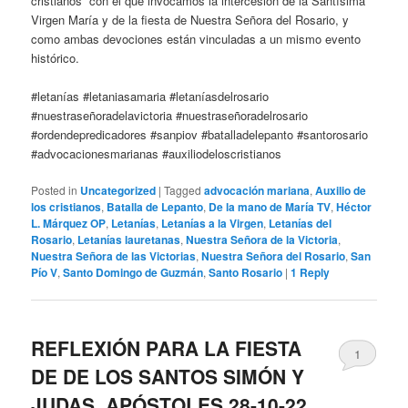
cristianos” con el que invocamos la intercesión de la Santísima
Virgen María y de la fiesta de Nuestra Señora del Rosario, y
como ambas devociones están vinculadas a un mismo evento
histórico.
#letanías #letaniasamaria #letaníasdelrosario
#nuestraseñoradelavictoria #nuestraseñoradelrosario
#ordendepredicadores #sanpiov #batalladelepanto #santorosario
#advocacionesmarianas #auxiliodeloscristianos
Posted in
Uncategorized
|
Tagged
advocación mariana
,
Auxilio de
los cristianos
,
Batalla de Lepanto
,
De la mano de María TV
,
Héctor
L. Márquez OP
,
Letanías
,
Letanías a la Virgen
,
Letanías del
Rosario
,
Letanías lauretanas
,
Nuestra Señora de la Victoria
,
Nuestra Señora de las Victorias
,
Nuestra Señora del Rosario
,
San
Pío V
,
Santo Domingo de Guzmán
,
Santo Rosario
|
1
Reply
REFLEXIÓN PARA LA FIESTA
1
DE DE LOS SANTOS SIMÓN Y
JUDAS, APÓSTOLES 28-10-22