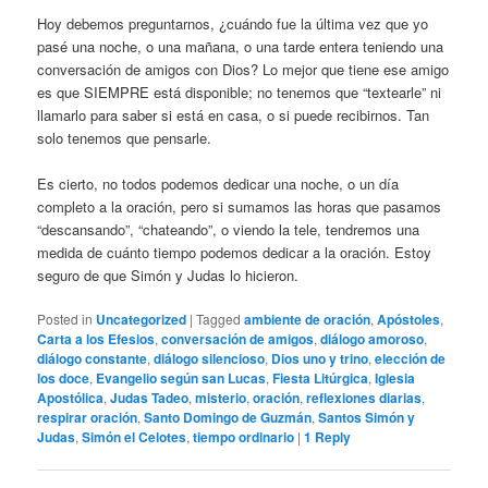
Hoy debemos preguntarnos, ¿cuándo fue la última vez que yo
pasé una noche, o una mañana, o una tarde entera teniendo una
conversación de amigos con Dios? Lo mejor que tiene ese amigo
es que SIEMPRE está disponible; no tenemos que “textearle” ni
llamarlo para saber si está en casa, o si puede recibirnos. Tan
solo tenemos que pensarle.
Es cierto, no todos podemos dedicar una noche, o un día
completo a la oración, pero si sumamos las horas que pasamos
“descansando”, “chateando”, o viendo la tele, tendremos una
medida de cuánto tiempo podemos dedicar a la oración. Estoy
seguro de que Simón y Judas lo hicieron.
Posted in
Uncategorized
|
Tagged
ambiente de oración
,
Apóstoles
,
Carta a los Efesios
,
conversación de amigos
,
diálogo amoroso
,
diálogo constante
,
diálogo silencioso
,
Dios uno y trino
,
elección de
los doce
,
Evangelio según san Lucas
,
Fiesta Litúrgica
,
Iglesia
Apostólica
,
Judas Tadeo
,
misterio
,
oración
,
reflexiones diarias
,
respirar oración
,
Santo Domingo de Guzmán
,
Santos Simón y
Judas
,
Simón el Celotes
,
tiempo ordinario
|
1
Reply