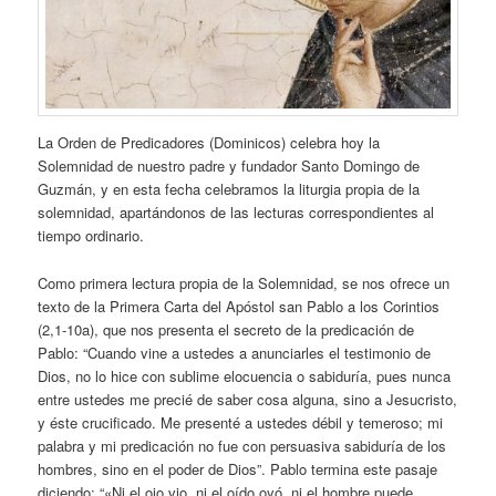
La Orden de Predicadores (Dominicos) celebra hoy la
Solemnidad de nuestro padre y fundador Santo Domingo de
Guzmán, y en esta fecha celebramos la liturgia propia de la
solemnidad, apartándonos de las lecturas correspondientes al
tiempo ordinario.
Como primera lectura propia de la Solemnidad, se nos ofrece un
texto de la Primera Carta del Apóstol san Pablo a los Corintios
(2,1-10a), que nos presenta el secreto de la predicación de
Pablo: “Cuando vine a ustedes a anunciarles el testimonio de
Dios, no lo hice con sublime elocuencia o sabiduría, pues nunca
entre ustedes me precié de saber cosa alguna, sino a Jesucristo,
y éste crucificado. Me presenté a ustedes débil y temeroso; mi
palabra y mi predicación no fue con persuasiva sabiduría de los
hombres, sino en el poder de Dios”. Pablo termina este pasaje
diciendo: “«Ni el ojo vio, ni el oído oyó, ni el hombre puede