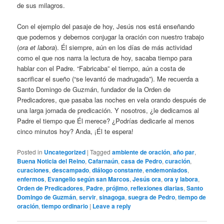
de sus milagros.
Con el ejemplo del pasaje de hoy, Jesús nos está enseñando
que podemos y debemos conjugar la oración con nuestro trabajo
(
ora et labora
). Él siempre, aún en los días de más actividad
como el que nos narra la lectura de hoy, sacaba tiempo para
hablar con el Padre. “Fabricaba” el tiempo, aún a costa de
sacrificar el sueño (“se levantó de madrugada”). Me recuerda a
Santo Domingo de Guzmán, fundador de la Orden de
Predicadores, que pasaba las noches en vela orando después de
una larga jornada de predicación. Y nosotros, ¿le dedicamos al
Padre el tiempo que Él merece? ¿Podrías dedicarle al menos
cinco minutos hoy? Anda, ¡Él te espera!
Posted in
Uncategorized
|
Tagged
ambiente de oración
,
año par
,
Buena Noticia del Reino
,
Cafarnaún
,
casa de Pedro
,
curación
,
curaciones
,
descampado
,
diálogo constante
,
endemoniados
,
enfermos
,
Evangelio según san Marcos
,
Jesús ora
,
ora y labora
,
Orden de Predicadores
,
Padre
,
prójimo
,
reflexiones diarias
,
Santo
Domingo de Guzmán
,
servir
,
sinagoga
,
suegra de Pedro
,
tiempo de
oración
,
tiempo ordinario
|
Leave a reply