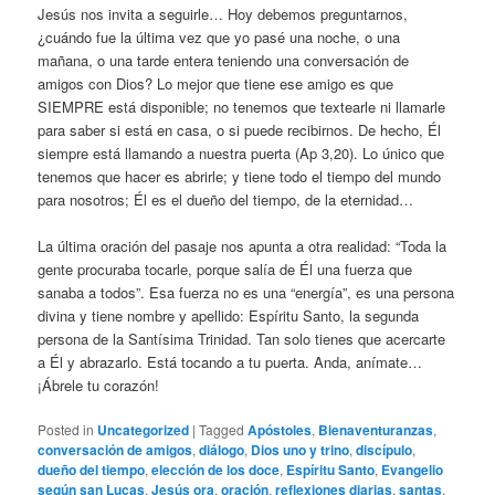
Jesús nos invita a seguirle… Hoy debemos preguntarnos,
¿cuándo fue la última vez que yo pasé una noche, o una
mañana, o una tarde entera teniendo una conversación de
amigos con Dios? Lo mejor que tiene ese amigo es que
SIEMPRE está disponible; no tenemos que textearle ni llamarle
para saber si está en casa, o si puede recibirnos. De hecho, Él
siempre está llamando a nuestra puerta (Ap 3,20). Lo único que
tenemos que hacer es abrirle; y tiene todo el tiempo del mundo
para nosotros; Él es el dueño del tiempo, de la eternidad…
La última oración del pasaje nos apunta a otra realidad: “Toda la
gente procuraba tocarle, porque salía de Él una fuerza que
sanaba a todos”. Esa fuerza no es una “energía”, es una persona
divina y tiene nombre y apellido: Espíritu Santo, la segunda
persona de la Santísima Trinidad. Tan solo tienes que acercarte
a Él y abrazarlo. Está tocando a tu puerta. Anda, anímate…
¡Ábrele tu corazón!
Posted in
Uncategorized
|
Tagged
Apóstoles
,
Bienaventuranzas
,
conversación de amigos
,
diálogo
,
Dios uno y trino
,
discípulo
,
dueño del tiempo
,
elección de los doce
,
Espíritu Santo
,
Evangelio
según san Lucas
,
Jesús ora
,
oración
,
reflexiones diarias
,
santas
,