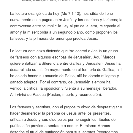
La lectura evangélica de hoy (Mc 7,1-13), nos sitúa de lleno
nuevamente en la pugna entre Jesús y los escribas y fariseos; la
controversia entre “cumplir” la Ley al pie de la letra, relegando el
amor y la misericordia a un segundo plano, como proponen los
fariseos, y la primacía del amor que predica Jesús.
La lectura comienza diciendo que “se acercó a Jesús un grupo
de fariseos con algunos escribas de Jerusalén”. Aquí Marcos
quiere enfatizar la diferencia entre Galilea y Jerusalén. Jesús ha
desarrollado su misión mayormente en el territorio de Galilea; allí
ha calado hondo su anuncio de Reino, allí ha obrado milagros y
ganado adeptos. Por el contrario, de Jerusalén siempre ha
venido la crítica, la oposición virulenta a su mensaje liberador.
Allí vivirá su Pascua (Pasión, muerte y resurrección).
Los fariseos y escribas, con el propósito obvio de desprestigiar o
hacer desmerecer la persona de Jesús ante los presentes,
critican a Jesús y sus discípulos por no seguir los rituales de
purificación previos a sentarse a comer. El mismo Marcos
describe el ritual de purificación para sus lectores (recordemos