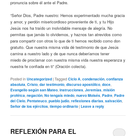
pronuncia sobre él ante el Padre.
“Señor Dios, Padre nuestro: Hemos experimentado mucha gracia
y amor, y perdón misericordioso proveniente de ti, y tu Hijo
Jesús nos ha traído un inolvidable mensaje de alegría. No
permitas que jamás lo olvidemos, y haznos tan atrevidos como
para compartir con otros lo que de ti hemos recibido como don
gratuito. Que nuestra misma vida dé testimonio de que Jesús
camina a nuestro lado y de que nunca deberíamos tener
miedo de proclamar con nuestra misma vida nuestra esperanza y
nuestra fe confiada en ti” (Oración colecta).
Posted in
Uncategorized
|
Tagged
Ciclo A
,
condenación
,
confianza
absoluta
,
Cristo
,
dar testimonio
,
discurso apostólico
,
doce
,
Evangelio según san Mateo
,
instrucciones
,
Jeremías
,
misión
profétca
,
negación
,
No tengaís miedo
,
nuevo Moisés
,
Padre
,
Padre
del Cielo
,
Pentateuco
,
pueblo judío
,
reflexiones diarias
,
salvación
,
Señor de los ejércitos
,
tiempo ordinario
|
Leave a reply
REFLEXIÓN PARA EL