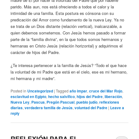
madre de Él por hacer la voluntad del Padre que por haberle
parido. Más aun, nos está ofreciendo a todos el calor y la
intimidad de una familia. Esta postura es cónsona con su
predicación del Amor como fundamento de la nueva Ley. Ya no
se trata de un Dios distante (relación vertical), inalcanzable, a
quien debemos someternos. Con Jesús hemos pasado a formar
parte de la “familia divina”, en la que todos somos hermanos y
hermanas en Cristo Jesús (relación horizontal) y adquirimos el
carácter de hijos del Padre.
¿Te interesa pertenecer a la familia de Jesús? “Todo el que hace
la voluntad de mi Padre que está en el cielo, ese es mi hermano,
mi hermana y mi madre”.
Posted in
Uncategorized
|
Tagged
año impar
,
cruce del Mar Rojo
,
esclavitud en Egipto
,
hecho salvífico
,
hijos del Padre
,
liberación
,
Nueva Ley
,
Pascua
,
Pregón Pascual
,
pueblo judío
,
reflexiones
diarias
,
verdadera familia de Jesús
,
voluntad del Padre
|
Leave a
reply
REFLEXIÓN PARA EL