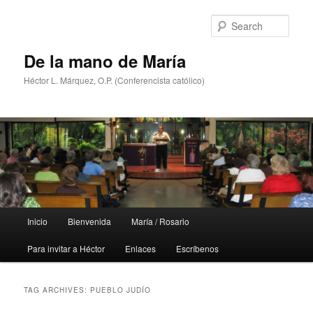
Skip
Skip
to
to
Sear
primary
secondary
content
content
De la mano de María
Héctor L. Márquez, O.P. (Conferencista católico)
Main
Inicio
Bienvenida
María / Rosario
menu
Para invitar a Héctor
Enlaces
Escríbenos
TAG ARCHIVES:
PUEBLO JUDÍO