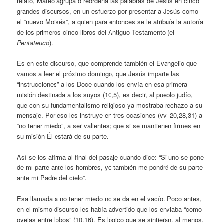
relato, Mateo agrupa o reordena las palabras de Jesús en cinco
grandes discursos, en un esfuerzo por presentar a Jesús como
el “nuevo Moisés”, a quien para entonces se le atribuía la autoría
de los primeros cinco libros del Antiguo Testamento (el
Pentateuco
).
Es en este discurso, que comprende también el Evangelio que
vamos a leer el próximo domingo, que Jesús imparte las
“instrucciones” a los Doce cuando los envía en esa primera
misión destinada a los suyos (10,5), es decir, al pueblo judío,
que con su fundamentalismo religioso ya mostraba rechazo a su
mensaje. Por eso les instruye en tres ocasiones (vv. 20,28,31) a
“no tener miedo”, a ser valientes; que si se mantienen firmes en
su misión Él estará de su parte.
Así se los afirma al final del pasaje cuando dice: “Si uno se pone
de mi parte ante los hombres, yo también me pondré de su parte
ante mi Padre del cielo”.
Esa llamada a no tener miedo no se da en el vacío. Poco antes,
en el mismo discurso les había advertido que los enviaba “como
ovejas entre lobos” (10,16). Es lógico que se sintieran, al menos,