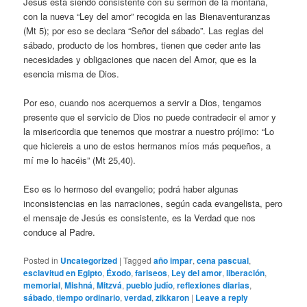
Jesús está siendo consistente con su sermón de la montaña,
con la nueva “Ley del amor” recogida en las Bienaventuranzas
(Mt 5); por eso se declara “Señor del sábado”. Las reglas del
sábado, producto de los hombres, tienen que ceder ante las
necesidades y obligaciones que nacen del Amor, que es la
esencia misma de Dios.
Por eso, cuando nos acerquemos a servir a Dios, tengamos
presente que el servicio de Dios no puede contradecir el amor y
la misericordia que tenemos que mostrar a nuestro prójimo: “Lo
que hiciereis a uno de estos hermanos míos más pequeños, a
mí me lo hacéis” (Mt 25,40).
Eso es lo hermoso del evangelio; podrá haber algunas
inconsistencias en las narraciones, según cada evangelista, pero
el mensaje de Jesús es consistente, es la Verdad que nos
conduce al Padre.
Posted in
Uncategorized
|
Tagged
año impar
,
cena pascual
,
esclavitud en Egipto
,
Éxodo
,
fariseos
,
Ley del amor
,
liberación
,
memorial
,
Mishná
,
Mitzvá
,
pueblo judío
,
reflexiones diarias
,
sábado
,
tiempo ordinario
,
verdad
,
zikkaron
|
Leave a reply