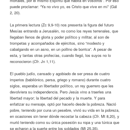
mortales, por el mismo Espíritu que habita en vosotros”. Por eso
puede proclamar: “Ya no vivo yo, es Cristo que vive en mí” (Gál
2, 20).
La primera lectura (Zc 9,9-10) nos presenta la figura del futuro
Mesías entrando a Jerusalén, no como los reyes terrenales, que
llegaban llenos de gloria y poder político y militar, al son de
trompetas y acompañados de ejércitos, sino “modesto y
cabalgando en un asno, en un pollino de borrica”. A pesar de
esta, y tantas otras profecías, cuando llegó, los suyos no lo
reconocieron (
Cfr
. Jn 1,11).
El pueblo judío, cansado y agobiado de ser presa de cuatro
imperios (babilónico, persa, griego y romano) durante cuatro
siglos, esperaba un libertador político, un rey guerrero que les
devolviera su independencia. Pero Jesús vino a traerles una
libertad mayor; la libertad del pecado y la muerte. Y para
enfatizar su mensaje, optó por hacerlo desde la pobreza. Nació
pobre, teniendo por cuna un pesebre, vivió su vida en la pobreza,
en ocasiones sin tener dónde recostar la cabeza (
Cfr
. Mt 8,20), y
murió teniendo como su única posesión su ropa y una túnica que
se echaron a la suerte entre los soldados (Mt 25,35).