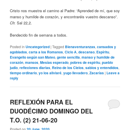
Cristo nos muestra el camino al Padre: “Aprended de mí, que soy
manso y humilde de corazón, y encontraréis vuestro descanso”.
Cfr.
Sal 22,2.
Bendecido fin de semana a todos.
Posted in
Uncategorized
|
Tagged
Bienaventuranzas
,
cansados y
agobiados
,
carta a los Romanos
,
Ciclo A
,
descanso
,
Espíritu
,
Evangelio según san Mateo
,
gente sencilla
,
manso y humilde de
corazón
,
mansos
,
Mesías esperado
,
pobres de espíritu
,
pueblo
judío
,
reflexiones diarias
,
Reino de los Cielos
,
sabios y entendidos
,
tiempo ordinario
,
yo los aliviaré
,
yugo llevadero
,
Zacarías
|
Leave a
reply
REFLEXIÓN PARA EL
DUODÉCIMO DOMINGO DEL
T.O. (2) 21-06-20
Posted on
20 June, 2020