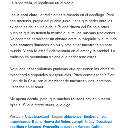
La hipocresía, el legalismo ritual vacío.
Jesús está claro, la tradición está basada en el decálogo. Pero
esa tradición, propia del pueblo judío, tiene que ceder ante las
exigencias del anuncio de la Buena Nueva del Reino a otros
pueblos que no tienen la misma cultura, las mismas tradiciones.
No podemos establecer un abismo entre lo “sagrado” y el mundo,
pues estamos llamados a vivir y proclamar nuestra fe en este
mundo. Y esa fe está fundamentada en el amor y la caridad. La
tradición es secundaria y tiene que ceder ante estas.
No puede haber prácticas piadosas que aprisionen las obras de
misericordia corporales y espirituales. Pues como escribía San
Juan de la Cruz, “en el atardecer de nuestras vidas, seremos
juzgados en el amor”.
Me apena decirlo, pero ¡qué muchos fariseos hay en nuestra
Iglesia!
El que tenga oídos, que oiga.
Posted in
Uncategorized
|
Tagged
abluciones rituales
,
amor
,
arameismos
,
Buena Nueva del Reino
,
cumplir la Ley
,
Decálogo
,
escribas y fariseos
,
Evangelio según san Marcos
,
Galilea
,