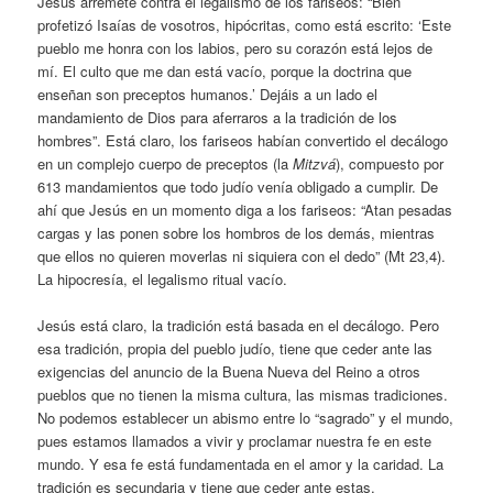
Jesús arremete contra el legalismo de los fariseos: “Bien
profetizó Isaías de vosotros, hipócritas, como está escrito: ‘Este
pueblo me honra con los labios, pero su corazón está lejos de
mí. El culto que me dan está vacío, porque la doctrina que
enseñan son preceptos humanos.’ Dejáis a un lado el
mandamiento de Dios para aferraros a la tradición de los
hombres”. Está claro, los fariseos habían convertido el decálogo
en un complejo cuerpo de preceptos (la
Mitzvá
), compuesto por
613 mandamientos que todo judío venía obligado a cumplir. De
ahí que Jesús en un momento diga a los fariseos: “Atan pesadas
cargas y las ponen sobre los hombros de los demás, mientras
que ellos no quieren moverlas ni siquiera con el dedo” (Mt 23,4).
La hipocresía, el legalismo ritual vacío.
Jesús está claro, la tradición está basada en el decálogo. Pero
esa tradición, propia del pueblo judío, tiene que ceder ante las
exigencias del anuncio de la Buena Nueva del Reino a otros
pueblos que no tienen la misma cultura, las mismas tradiciones.
No podemos establecer un abismo entre lo “sagrado” y el mundo,
pues estamos llamados a vivir y proclamar nuestra fe en este
mundo. Y esa fe está fundamentada en el amor y la caridad. La
tradición es secundaria y tiene que ceder ante estas.