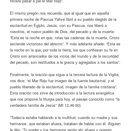
hiciste pasar a pie el Mar Rojo”.
El mismo pregón nos recuerda, que al igual que en aquella
primera noche de Pascua Yahvé libró a su pueblo elegido de la
esclavitud en Egipto, Jesús, con su Pascua, nos liberó a
nosotros, el nuevo pueblo de Dios, del pecado y de la muerte:
“Esta es la noche en que, rotas las cadenas de la muerte, Cristo
asciende victorioso del abismo”. Y más adelante añade: “Esta es
la noche en la que, por toda la tierra, los que confiesan su fe en
Cristo son arrancados de los vicios del mundo y de la oscuridad
del pecado, son restituidos a la gracia y agregados a los santos”.
Finalmente, la oración que sigue a la tercera lectura de la Vigilia,
nos dice: “el Mar Rojo fue imagen de la fuente bautismal, y el
pueblo liberado de la esclavitud, imagen de la familia cristiana”.
Esta oración nos sirve de introducción a la lectura evangélica
que nos propone la liturgia para hoy, el pasaje conocido como “la
verdadera familia de Jesús” (Mt 12,46-50):
“Todavía estaba hablando a la multitud, cuando su madre y sus
hermanos, que estaban afuera, trataban de hablar con él. Alguien
le dijo: ‘Tu madre y tus hermanos están ahí afuera y quieren