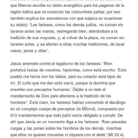
que Marcos escribe su relato evangélico para los paganos de la
región itálica que no conocían las costumbres judías; por eso
también explica los arameismos con que salpica en ocasiones
su relato): “Los fariseos, como los demás judíos, no comen sin
lavarse antes las manos, restregando bien, aferrándose a la
tradición de sus mayores, y, al volver de la plaza, no comen sin
lavarse antes, y se aferran a otras muchas tradiciones, de lavar
vasos, jarras y ollas”.
Jesús arremete contra el legalismo de los fariseos: “Bien
profetizó Isaías de vosotros, hipócritas, como está escrito: ‘Este
pueblo me honra con los labios, pero su corazón está lejos de
mí. El culto que me dan está vacío, porque la doctrina que
enseñan son preceptos humanos.’ Dejáis a un lado el
mandamiento de Dios para aferraros a la tradición de los
hombres”. Está claro, los fariseos habían convertido el decálogo
en un complejo cuerpo de preceptos (la
Mitzvá
), compuesto por
613 mandamientos que todo judío venía obligado a cumplir. De
ahí que Jesús en un momento diga a los fariseos: “Atan pesadas
cargas y las ponen sobre los hombros de los demás, mientras
que ellos no quieren moverlas ni siquiera con el dedo” (Mt 23,4).