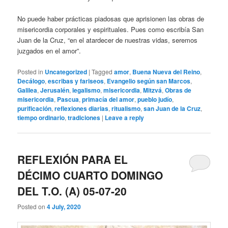
No puede haber prácticas piadosas que aprisionen las obras de
misericordia corporales y espirituales. Pues como escribía San
Juan de la Cruz, “en el atardecer de nuestras vidas, seremos
juzgados en el amor”.
Posted in
Uncategorized
|
Tagged
amor
,
Buena Nueva del Reino
,
Decálogo
,
escribas y fariseos
,
Evangelio según san Marcos
,
Galilea
,
Jerusalén
,
legalismo
,
misericordia
,
Mitzvá
,
Obras de
misericordia
,
Pascua
,
primacía del amor
,
pueblo judío
,
purificación
,
reflexiones diarias
,
ritualismo
,
san Juan de la Cruz
,
tiempo ordinario
,
tradiciones
|
Leave a reply
REFLEXIÓN PARA EL
DÉCIMO CUARTO DOMINGO
DEL T.O. (A) 05-07-20
Posted on
4 July, 2020