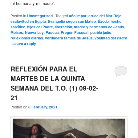
mi hermana y mi madre”.
Posted in
Uncategorized
|
Tagged
año impar
,
cruce del Mar Rojo
,
esclavitud en Egipto
,
Evangelio según san Mateo
,
Éxodo
,
hecho
salvífico
,
hijos del Padre
,
liberación
,
madre y hermanos de Jesús
,
Moisés
,
Nueva Ley
,
Pascua
,
Pregón Pascual
,
pueblo judío
,
reflexiones diarias
,
verdadera familia de Jesús
,
voluntad del Padre
|
Leave a reply
REFLEXIÓN PARA EL
MARTES DE LA QUINTA
SEMANA DEL T.O. (1) 09-02-
21
Posted on
8 February, 2021