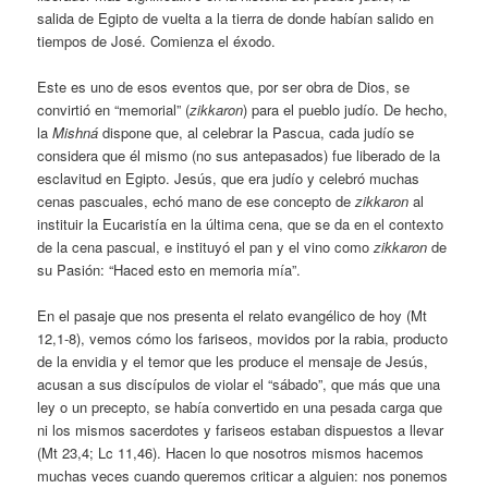
salida de Egipto de vuelta a la tierra de donde habían salido en
tiempos de José. Comienza el éxodo.
Este es uno de esos eventos que, por ser obra de Dios, se
convirtió en “memorial” (
zikkaron
) para el pueblo judío. De hecho,
la
Mishná
dispone que, al celebrar la Pascua, cada judío se
considera que él mismo (no sus antepasados) fue liberado de la
esclavitud en Egipto. Jesús, que era judío y celebró muchas
cenas pascuales, echó mano de ese concepto de
zikkaron
al
instituir la Eucaristía en la última cena, que se da en el contexto
de la cena pascual, e instituyó el pan y el vino como
zikkaron
de
su Pasión: “Haced esto en memoria mía”.
En el pasaje que nos presenta el relato evangélico de hoy (Mt
12,1-8), vemos cómo los fariseos, movidos por la rabia, producto
de la envidia y el temor que les produce el mensaje de Jesús,
acusan a sus discípulos de violar el “sábado”, que más que una
ley o un precepto, se había convertido en una pesada carga que
ni los mismos sacerdotes y fariseos estaban dispuestos a llevar
(Mt 23,4; Lc 11,46). Hacen lo que nosotros mismos hacemos
muchas veces cuando queremos criticar a alguien: nos ponemos