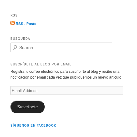
RSS
RSS - Posts
BÚSQUEDA
S
e
a
r
SUSCRÍBETE AL BLOG POR EMAIL
c
Registra tu correo electrónico para suscribirte al blog y recibe una
h
notificación por email cada vez que publiquemos un nuevo artículo.
Email
Address
Suscríbete
SÍGUENOS EN FACEBOOK