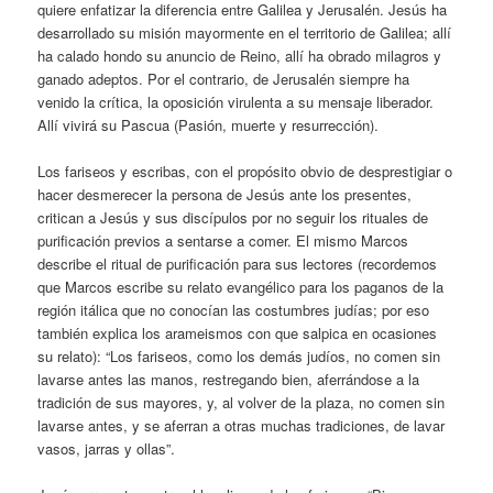
quiere enfatizar la diferencia entre Galilea y Jerusalén. Jesús ha
desarrollado su misión mayormente en el territorio de Galilea; allí
ha calado hondo su anuncio de Reino, allí ha obrado milagros y
ganado adeptos. Por el contrario, de Jerusalén siempre ha
venido la crítica, la oposición virulenta a su mensaje liberador.
Allí vivirá su Pascua (Pasión, muerte y resurrección).
Los fariseos y escribas, con el propósito obvio de desprestigiar o
hacer desmerecer la persona de Jesús ante los presentes,
critican a Jesús y sus discípulos por no seguir los rituales de
purificación previos a sentarse a comer. El mismo Marcos
describe el ritual de purificación para sus lectores (recordemos
que Marcos escribe su relato evangélico para los paganos de la
región itálica que no conocían las costumbres judías; por eso
también explica los arameismos con que salpica en ocasiones
su relato): “Los fariseos, como los demás judíos, no comen sin
lavarse antes las manos, restregando bien, aferrándose a la
tradición de sus mayores, y, al volver de la plaza, no comen sin
lavarse antes, y se aferran a otras muchas tradiciones, de lavar
vasos, jarras y ollas”.