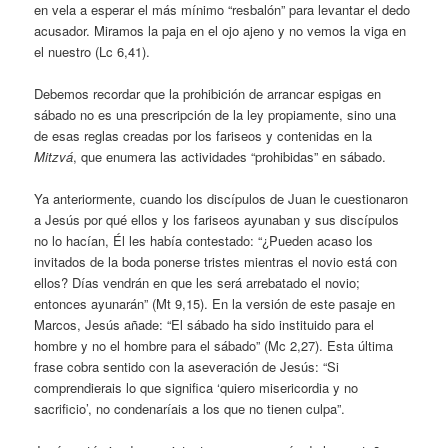
en vela a esperar el más mínimo “resbalón” para levantar el dedo
acusador. Miramos la paja en el ojo ajeno y no vemos la viga en
el nuestro (Lc 6,41).
Debemos recordar que la prohibición de arrancar espigas en
sábado no es una prescripción de la ley propiamente, sino una
de esas reglas creadas por los fariseos y contenidas en la
Mitzvá
, que enumera las actividades “prohibidas” en sábado.
Ya anteriormente, cuando los discípulos de Juan le cuestionaron
a Jesús por qué ellos y los fariseos ayunaban y sus discípulos
no lo hacían, Él les había contestado: “¿Pueden acaso los
invitados de la boda ponerse tristes mientras el novio está con
ellos? Días vendrán en que les será arrebatado el novio;
entonces ayunarán” (Mt 9,15). En la versión de este pasaje en
Marcos, Jesús añade: “El sábado ha sido instituido para el
hombre y no el hombre para el sábado” (Mc 2,27). Esta última
frase cobra sentido con la aseveración de Jesús: “Si
comprendierais lo que significa ‘quiero misericordia y no
sacrificio’, no condenaríais a los que no tienen culpa”.