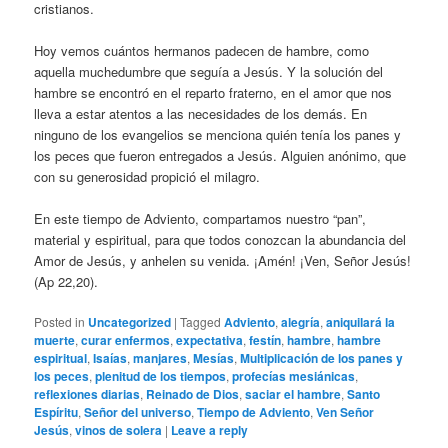
cristianos.
Hoy vemos cuántos hermanos padecen de hambre, como
aquella muchedumbre que seguía a Jesús. Y la solución del
hambre se encontró en el reparto fraterno, en el amor que nos
lleva a estar atentos a las necesidades de los demás. En
ninguno de los evangelios se menciona quién tenía los panes y
los peces que fueron entregados a Jesús. Alguien anónimo, que
con su generosidad propició el milagro.
En este tiempo de Adviento, compartamos nuestro “pan”,
material y espiritual, para que todos conozcan la abundancia del
Amor de Jesús, y anhelen su venida. ¡Amén! ¡Ven, Señor Jesús!
(Ap 22,20).
Posted in
Uncategorized
|
Tagged
Adviento
,
alegría
,
aniquilará la
muerte
,
curar enfermos
,
expectativa
,
festín
,
hambre
,
hambre
espiritual
,
Isaías
,
manjares
,
Mesías
,
Multiplicación de los panes y
los peces
,
plenitud de los tiempos
,
profecías mesiánicas
,
reflexiones diarias
,
Reinado de Dios
,
saciar el hambre
,
Santo
Espíritu
,
Señor del universo
,
Tiempo de Adviento
,
Ven Señor
Jesús
,
vinos de solera
|
Leave a reply