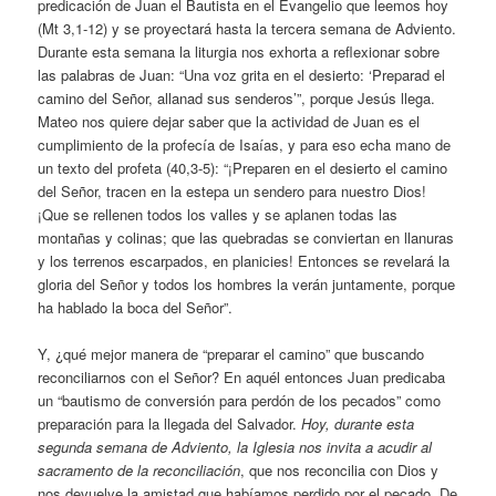
predicación de Juan el Bautista en el Evangelio que leemos hoy
(Mt 3,1-12) y se proyectará hasta la tercera semana de Adviento.
Durante esta semana la liturgia nos exhorta a reflexionar sobre
las palabras de Juan: “Una voz grita en el desierto: ‘Preparad el
camino del Señor, allanad sus senderos’”, porque Jesús llega.
Mateo nos quiere dejar saber que la actividad de Juan es el
cumplimiento de la profecía de Isaías, y para eso echa mano de
un texto del profeta (40,3-5): “¡Preparen en el desierto el camino
del Señor, tracen en la estepa un sendero para nuestro Dios!
¡Que se rellenen todos los valles y se aplanen todas las
montañas y colinas; que las quebradas se conviertan en llanuras
y los terrenos escarpados, en planicies! Entonces se revelará la
gloria del Señor y todos los hombres la verán juntamente, porque
ha hablado la boca del Señor”.
Y, ¿qué mejor manera de “preparar el camino” que buscando
reconciliarnos con el Señor? En aquél entonces Juan predicaba
un “bautismo de conversión para perdón de los pecados” como
preparación para la llegada del Salvador.
Hoy, durante esta
segunda semana de Adviento, la Iglesia nos invita a acudir al
sacramento de la reconciliación
, que nos reconcilia con Dios y
nos devuelve la amistad que habíamos perdido por el pecado. De