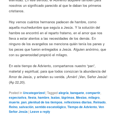
nosotros un significado parecido al que le daban los primeros
cristianos.
Hoy vemos cuántos hermanos padecen de hambre, como
aquella muchedumbre que seguía a Jesús. Y la solución del
hambre se encontró en el reparto fraterno, en el amor que nos
lleva a estar atentos a las necesidades de los demás. En
ninguno de los evangelios se menciona quién tenía los panes y
los peces que fueron entregados a Jesús. Alguien anónimo, que
con su generosidad propició el milagro.
En este tiempo de Adviento, compartamos nuestro “pan”,
material y espiritual, para que todos conozcan la abundancia del
Amor de Jesús, y anhelen su venida. ¡Amén! ¡Ven, Señor Jesús!
(Ap 22,20).
Posted in
Uncategorized
|
Tagged
alegría
,
banquete
,
compartir
,
expectativa
,
fiesta
,
hambre
,
Isaías
,
lágrimas
,
Mesías
,
milagro
,
muerte
,
pan
,
plenitud de los tiempos
,
reflexiones diarias
,
Reinado
,
Reino
,
salvación
,
sentido escatológico
,
Tiempo de Adviento
,
Ven
Señor Jesús
|
Leave a reply