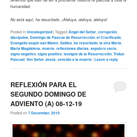
humanidad.
No está aquí; ha resucitado. ¡Aleluya, aleluya, aleluya!
Posted in
Uncategorized
|
Tagged
Ángel del Señor
,
corrupción
,
discípulos
,
Domingo de Pascua de Resurrección
,
el Crucificado
,
Evangelio según san Mateo
,
Galilea
,
ha resucitado
,
la otra María
,
María Magdalena
,
muerte
,
reflexiones diarias
,
sepulcro vacío
,
signo negativo
,
signo positivo
,
testigos de la Resurrección
,
Triduo
Pascual
,
Ven Señor Jesús
,
vencido a la muerte
|
Leave a reply
REFLEXIÓN PARA EL
SEGUNDO DOMINGO DE
ADVIENTO (A) 08-12-19
Posted on
7 December, 2019