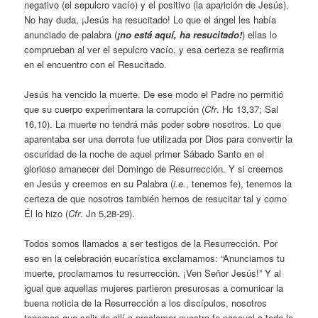
negativo (el sepulcro vacío) y el positivo (la aparición de Jesús).
No hay duda, ¡Jesús ha resucitado! Lo que el ángel les había
anunciado de palabra (
¡no está aquí, ha resucitado!
) ellas lo
comprueban al ver el sepulcro vacío, y esa certeza se reafirma
en el encuentro con el Resucitado.
Jesús ha vencido la muerte. De ese modo el Padre no permitió
que su cuerpo experimentara la corrupción (
Cfr
. Hc 13,37; Sal
16,10). La muerte no tendrá más poder sobre nosotros. Lo que
aparentaba ser una derrota fue utilizada por Dios para convertir la
oscuridad de la noche de aquel primer Sábado Santo en el
glorioso amanecer del Domingo de Resurrección. Y si creemos
en Jesús y creemos en su Palabra (
i.e.
, tenemos fe), tenemos la
certeza de que nosotros también hemos de resucitar tal y como
Él lo hizo (
Cfr
. Jn 5,28-29).
Todos somos llamados a ser testigos de la Resurrección. Por
eso en la celebración eucarística exclamamos: “Anunciamos tu
muerte, proclamamos tu resurrección. ¡Ven Señor Jesús!” Y al
igual que aquellas mujeres partieron presurosas a comunicar la
buena noticia de la Resurrección a los discípulos, nosotros
tenemos que salir de allí a proclamar nuestra fe pascual a toda la