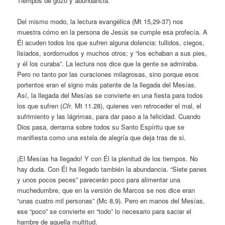
Tiempos de gozo y abundancia.
Del mismo modo, la lectura evangélica (Mt 15,29-37) nos
muestra cómo en la persona de Jesús se cumple esa profecía. A
Él acuden todos los que sufren alguna dolencia: tullidos, ciegos,
lisiados, sordomudos y muchos otros; y “los echaban a sus pies,
y él los curaba”. La lectura nos dice que la gente se admiraba.
Pero no tanto por las curaciones milagrosas, sino porque esos
portentos eran el signo más patente de la llegada del Mesías.
Así, la llegada del Mesías se convierte en una fiesta para todos
los que sufren (
Cfr
. Mt 11.28), quienes ven retroceder el mal, el
sufrimiento y las lágrimas, para dar paso a la felicidad. Cuando
Dios pasa, derrama sobre todos su Santo Espíritu que se
manifiesta como una estela de alegría que deja tras de si.
¡El Mesías ha llegado! Y con Él la plenitud de los tiempos. No
hay duda. Con Él ha llegado también la abundancia. “Siete panes
y unos pocos peces” parecerán poco para alimentar una
muchedumbre, que en la versión de Marcos se nos dice eran
“unas cuatro mil personas” (Mc 8,9). Pero en manos del Mesías,
ese “poco” se convierte en “todo” lo necesario para saciar el
hambre de aquella multitud.