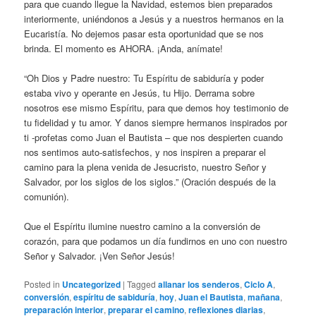
para que cuando llegue la Navidad, estemos bien preparados
interiormente, uniéndonos a Jesús y a nuestros hermanos en la
Eucaristía. No dejemos pasar esta oportunidad que se nos
brinda. El momento es AHORA. ¡Anda, anímate!
“Oh Dios y Padre nuestro: Tu Espíritu de sabiduría y poder
estaba vivo y operante en Jesús, tu Hijo. Derrama sobre
nosotros ese mismo Espíritu, para que demos hoy testimonio de
tu fidelidad y tu amor. Y danos siempre hermanos inspirados por
ti -profetas como Juan el Bautista – que nos despierten cuando
nos sentimos auto-satisfechos, y nos inspiren a preparar el
camino para la plena venida de Jesucristo, nuestro Señor y
Salvador, por los siglos de los siglos.” (Oración después de la
comunión).
Que el Espíritu ilumine nuestro camino a la conversión de
corazón, para que podamos un día fundirnos en uno con nuestro
Señor y Salvador. ¡Ven Señor Jesús!
Posted in
Uncategorized
|
Tagged
allanar los senderos
,
Ciclo A
,
conversión
,
espíritu de sabiduría
,
hoy
,
Juan el Bautista
,
mañana
,
preparación interior
,
preparar el camino
,
reflexiones diarias
,