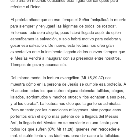
utilizaría en muchas ocasiones esta figura del banquete para
referirse al Reino.
El profeta añade que en ese tiempo el Señor “aniquilará la muerte
para siempre” y “enjugará las lágrimas de todos los rostros”.
Entonces todo será alegría, pues habrá llegado aquél de quien
esperábamos la salvación, y solo habrá motivo para celebrar y
gozar esa salvación. De nuevo, esta lectura nos crea gran
expectativa ante la inminente llegada de los nuevos tiempos que
el Mesías vendrá a inaugurar con su presencia entre nosotros.
Tiempos de gozo y abundancia.
Del mismo modo, la lectura evangélica (Mt 15,29-37) nos
muestra cómo en la persona de Jesús se cumple esa profecía. A
Él acuden todos los que sufren alguna dolencia: tullidos, ciegos,
lisiados, sordomudos y muchos otros; y “los echaban a sus pies,
y él los curaba”. La lectura nos dice que la gente se admiraba.
Pero no tanto por las curaciones milagrosas, sino porque esos
portentos eran el signo más patente de la llegada del Mesías.
Así, la llegada del Mesías en se convierte en una fiesta para
todos los que sufren (
Cfr
. Mt 11.28), quienes ven retroceder el
mal, el sufrimiento y las lágrimas, para dar paso a la felicidad.