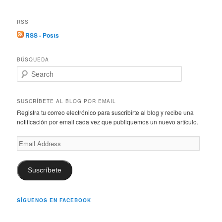
RSS
RSS - Posts
BÚSQUEDA
S
e
a
r
SUSCRÍBETE AL BLOG POR EMAIL
c
Registra tu correo electrónico para suscribirte al blog y recibe una
h
notificación por email cada vez que publiquemos un nuevo artículo.
Email
Address
Suscríbete
SÍGUENOS EN FACEBOOK