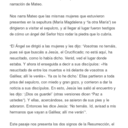
narración de Mateo.
Nos narra Mateo que las mismas mujeres que estuvieron
presentes en la sepultura (María Magdalena y “la otra María”) se
dirigieron a visitar el sepulcro, y al llegar al lugar fueron testigos
de cómo un ángel del Señor hizo rodar la piedra que lo cubría.
“El Ángel se dirigió a las mujeres y les dijo: ‘Vosotras no temáis,
pues sé que buscáis a Jesús, el Crucificado; no está aquí, ha
resucitado, como lo había dicho. Venid, ved el lugar donde
estaba. Y ahora id enseguida a decir a sus discípulos: «Ha
resucitado de entre los muertos e irá delante de vosotros a
Galilea; allí le veréis». Ya os lo he dicho.’ Ellas partieron a toda
prisa del sepulcro, con miedo y gran gozo, y corrieron a dar la
noticia a sus discípulos. En esto, Jesús les salió al encuentro y
les dijo: ‘¡Dios os guarde!’ (otras versiones dicen “Paz a
ustedes”). Y ellas, acercándose, se asieron de sus pies y le
adoraron. Entonces les dice Jesús: ‘No temáis. Id, avisad a mis
hermanos que vayan a Galilea; allí me verán’”.
Este pasaje nos presenta los dos signos de la Resurrección, el