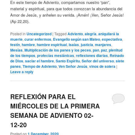
En este tiempo de Adviento, compartamos nuestro “pan”,
material y espiritual, para que todos conozcan la abundancia del
Amor de Jesús, y anhelen su venida. ¡Amén! ¡Ven, Señor Jesús!
(Ap 22,20).
Posted in
Uncategorized
|
Tagged
Adviento
,
alegría
,
aniquilará la
muerte
,
curar enfermos
,
Evangelio según san Mateo
,
expectativa
,
festín
,
hambre
,
hambre espiritual
,
Isaías
,
justicia
,
manjares
,
Mesías
,
Multiplicación de los panes y los peces
,
pan
,
paz
,
plenitud
de los tiempos
,
profecías mesiánicas
,
reflexiones diarias
,
Reinado
de Dios
,
saciar el hambre
,
Santo Espíritu
,
Señor del universo
,
siete
panes
,
Tiempo de Adviento
,
Ven Señor Jesús
,
vinos de solera
|
Leave a reply
REFLEXIÓN PARA EL
MIÉRCOLES DE LA PRIMERA
SEMANA DE ADVIENTO 02-
12-20
Posted on
1 December, 2020