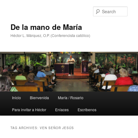
Skip
Skip
to
to
Sear
primary
secondary
content
content
De la mano de María
Héctor L. Márquez, O.P. (Conferencista católico)
Main
Inicio
Bienvenida
María / Rosario
menu
Para invitar a Héctor
Enlaces
Escríbenos
TAG ARCHIVES:
VEN SEÑOR JESÚS