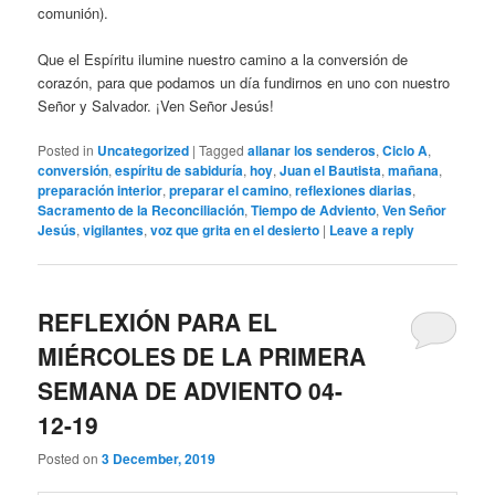
comunión).
Que el Espíritu ilumine nuestro camino a la conversión de
corazón, para que podamos un día fundirnos en uno con nuestro
Señor y Salvador. ¡Ven Señor Jesús!
Posted in
Uncategorized
|
Tagged
allanar los senderos
,
Ciclo A
,
conversión
,
espíritu de sabiduría
,
hoy
,
Juan el Bautista
,
mañana
,
preparación interior
,
preparar el camino
,
reflexiones diarias
,
Sacramento de la Reconciliación
,
Tiempo de Adviento
,
Ven Señor
Jesús
,
vigilantes
,
voz que grita en el desierto
|
Leave a reply
REFLEXIÓN PARA EL
MIÉRCOLES DE LA PRIMERA
SEMANA DE ADVIENTO 04-
12-19
Posted on
3 December, 2019