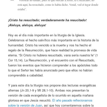
“Vosotras no temáis, pues sé que buscáis a Jesús, el Crucificado; no
está aquí, ha resucitado, como lo había dicho. Venid, ved el lugar donde
estaba”.
¡Cristo ha resucitado; verdaderamente ha resucitado!
¡Aleluya, aleluya, aleluya!
Hoy es el día más importante en la liturgia de la Iglesia.
Celebramos el hecho salvífico más importante en la historia de la
humanidad. Cristo ha vencido a la muerte y nos ha hecho el
regalo de la Resurrección, que hace realidad la promesa de vida
eterna. “Si Cristo no hubiera resucitado, vana sería nuestra fe” (1
Cor 15,14). La Resurrección, y el encuentro con el Resucitado,
fueron los eventos que hicieron comprender a los apóstoles todo
lo que el Señor les había anunciado pero que ellos no habían
comprendido a cabalidad.
Y para este día la liturgia nos propone dos lecturas evangélicas
alternas (Jn 20,1-9 y Mt 28,1-10). Ambas nos presentan la
versión de cada evangelista de lo ocurrido en aquella mañana
gloriosa en que Jesús resucitó.
El año pasado reflexionamos
sobre la versión de Juan
, así que hoy comentaremos sobre la