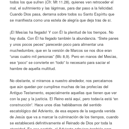
todos los que sufren (
Cfr
. Mt 11.28), quienes ven retroceder el
mal, el sufrimiento y las lágrimas, para dar paso a la felicidad.
Cuando Dios pasa, derrama sobre todos su Santo Espíritu que
se manifiesta como una estela de alegría que deja tras de si.
¡El Mesías ha llegado! Y con Él la plenitud de los tiempos. No
hay duda. Con Él ha llegado también la abundancia. “Siete panes
y unos pocos peces” parecerán poco para alimentar una
muchedumbre, que en la versión de Marcos se nos dice eran
“unas cuatro mil personas” (Mc 8,9). Pero en manos del Mesías,
ese “poco” se convierte en “todo” lo necesario para saciar el
hambre de aquella multitud.
No obstante, si miramos a nuestro alrededor, nos percatamos
que aún quedan por cumplirse muchas de las profecías del
Antiguo Testamento, especialmente aquellas que tienen que ver
con la paz y la justicia. El Reino está aquí, pero todavía está “en
construcción”. Hace unos días hablábamos del sentido
escatológico del Adviento, de esa espera de la segunda venida
de Jesús que va a marcar la culminación de los tiempos, cuando
se establecerá definitivamente el Reinado de Dios por toda la
eternidad. En ese sentido, el Adviento adquiere también para