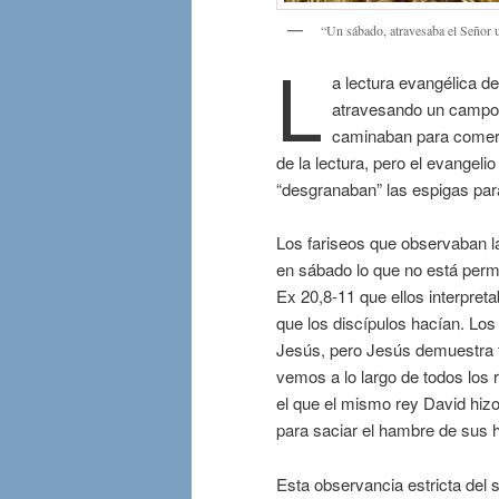
“Un sábado, atravesaba el Señor 
L
a lectura evangélica d
atravesando un campo 
caminaban para comerse
de la lectura, pero el evangeli
“desgranaban” las espigas par
Los fariseos que observaban l
en sábado lo que no está permit
Ex 20,8-11 que ellos interpret
que los discípulos hacían. Los 
Jesús, pero Jesús demuestra t
vemos a lo largo de todos los r
el que el mismo rey David hizo
para saciar el hambre de sus 
Esta observancia estricta del s