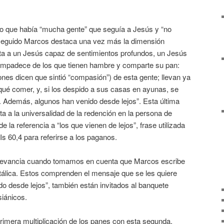
o que había “mucha gente” que seguía a Jesús y “no
 seguido Marcos destaca una vez más la dimensión
a a un Jesús capaz de sentimientos profundos, un Jesús
compadece de los que tienen hambre y comparte su pan:
ones dicen que sintió “compasión”) de esta gente; llevan ya
qué comer, y, si los despido a sus casas en ayunas, se
 Además, algunos han venido desde lejos”. Esta última
 a la universalidad de la redención en la persona de
 la referencia a “los que vienen de lejos”, frase utilizada
 Is 60,4 para referirse a los paganos.
elevancia cuando tomamos en cuenta que Marcos escribe
itálica. Estos comprenden el mensaje que se les quiere
ido desde lejos”, también están invitados al banquete
siánicos.
imera multiplicación de los panes con esta segunda,