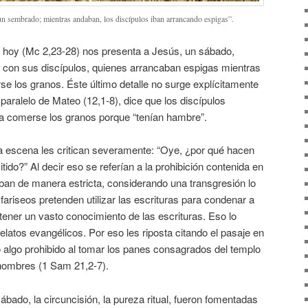
un sembrado; mientras andaban, los discípulos iban arrancando espigas”.
e hoy (Mc 2,23-28) nos presenta a Jesús, un sábado,
con sus discípulos, quienes arrancaban espigas mientras
 los granos. Éste último detalle no surge explícitamente
o paralelo de Mateo (12,1-8), dice que los discípulos
a comerse los granos porque “tenían hambre”.
a escena les critican severamente: “Oye, ¿por qué hacen
ido?” Al decir eso se referían a la prohibición contenida en
aban de manera estricta, considerando una transgresión lo
fariseos pretenden utilizar las escrituras para condenar a
ener un vasto conocimiento de las escrituras. Eso lo
elatos evangélicos. Por eso les riposta citando el pasaje en
 algo prohibido al tomar los panes consagrados del templo
hombres (1 Sam 21,2-7).
ábado, la circuncisión, la pureza ritual, fueron fomentadas