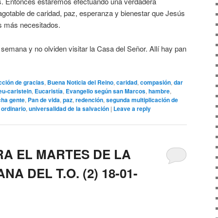
s. Entonces estaremos efectuando una verdadera
nagotable de caridad, paz, esperanza y bienestar que Jesús
os más necesitados.
emana y no olviden visitar la Casa del Señor. Allí hay pan
cción de gracias
,
Buena Noticia del Reino
,
caridad
,
compasión
,
dar
eu-caristein
,
Eucaristía
,
Evangelio según san Marcos
,
hambre
,
ha gente
,
Pan de vida
,
paz
,
redención
,
segunda multiplicación de
 ordinario
,
universalidad de la salvación
|
Leave a reply
RA EL MARTES DE LA
 DEL T.O. (2) 18-01-