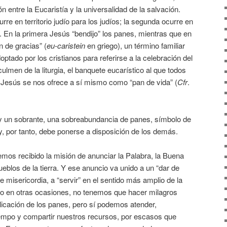
 entre la Eucaristía y la universalidad de la salvación.
rre en territorio judío para los judíos; la segunda ocurre en
). En la primera Jesús “bendijo” los panes, mientras que en
n de gracias” (
eu-caristein
en griego), un término familiar
ptado por los cristianos para referirse a la celebración del
lmen de la liturgia, el banquete eucarístico al que todos
l Jesús se nos ofrece a sí mismo como “pan de vida” (
Cfr
.
 un sobrante, una sobreabundancia de panes, símbolo de
y, por tanto, debe ponerse a disposición de los demás.
mos recibido la misión de anunciar la Palabra, la Buena
ueblos de la tierra. Y ese anuncio va unido a un “dar de
e misericordia, a “servir” en el sentido más amplio de la
 en otras ocasiones, no tenemos que hacer milagros
licación de los panes, pero sí podemos atender,
empo y compartir nuestros recursos, por escasos que