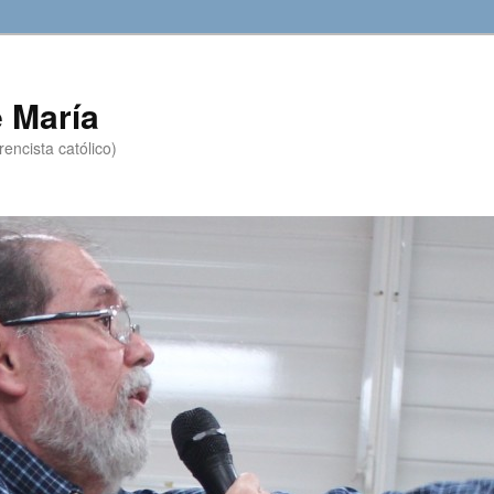
 María
encista católico)