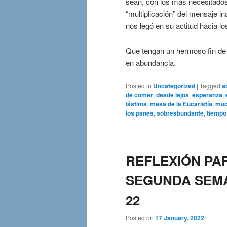
sean, con los más necesitado
“multiplicación” del mensaje i
nos legó en su actitud hacia l
Que tengan un hermoso fin de s
en abundancia.
Posted in
Uncategorized
|
Tagged
a
de comer
,
desde lejos
,
esperanza
,
lástima
,
mesa de la Eucaristía
,
muc
los panes
,
sobreabundante
,
tiempo
REFLEXIÓN PA
SEGUNDA SEMANA
22
Posted on
17 January, 2022