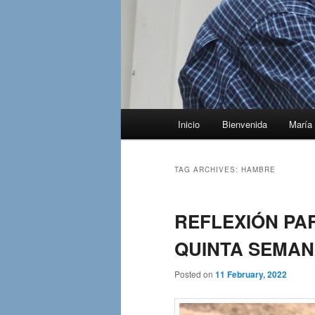
Main
Inicio
Bienvenida
María 
menu
TAG ARCHIVES:
HAMBRE
REFLEXIÓN PA
QUINTA SEMANA 
Posted on
11 February, 2022