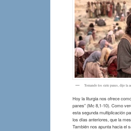
Tomando los siete panes, dijo la ac
Hoy la liturgia nos ofrece como
panes” (Mc 8,1-10). Como ver
esta segunda multiplicación pa
los días anteriores, que la me
También nos apunta hacia el sa