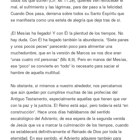
todos los que sufren (
Cfr
. Mt 11.28), quienes ven retroceder el
mal, el sufrimiento y las lágrimas, para dar paso a la felicidad.
Cuando Dios pasa, derrama sobre todos su Santo Espíritu que
se manifiesta como una estela de alegría que deja tras de si.
¡El Mesías ha llegado! Y con Él la plenitud de los tiempos. No
hay duda. Con Él ha llegado también la abundancia. “Siete panes
y unos pocos peces” parecerán poco para alimentar una
muchedumbre, que en la versión de Marcos se nos dice eran
“unas cuatro mil personas” (Mc 8,9). Pero en manos del Mesías,
ese “poco” se convierte en “todo” lo necesario para saciar el
hambre de aquella multitud.
No obstante, si miramos a nuestro alrededor, nos percatamos
que aún quedan por cumplirse muchas de las profecías del
Antiguo Testamento, especialmente aquellas que tienen que ver
con la paz y la justicia. El Reino está aquí, pero todavía está “en
construcción”. Hace unos días hablábamos del sentido
escatológico del Adviento, de esa espera de la segunda venida
de Jesús que va a marcar la culminación de los tiempos, cuando
se establecerá definitivamente el Reinado de Dios por toda la
eternidad. En ese sentido, el Adviento adquiere también para