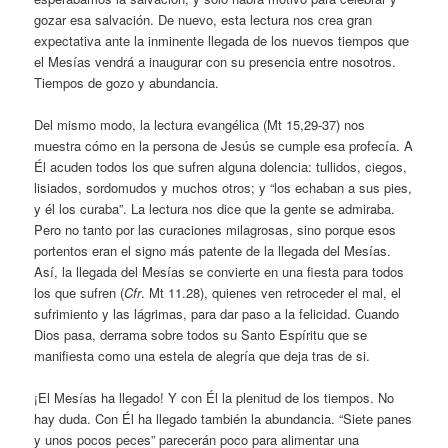
gozar esa salvación. De nuevo, esta lectura nos crea gran
expectativa ante la inminente llegada de los nuevos tiempos que
el Mesías vendrá a inaugurar con su presencia entre nosotros.
Tiempos de gozo y abundancia.
Del mismo modo, la lectura evangélica (Mt 15,29-37) nos
muestra cómo en la persona de Jesús se cumple esa profecía. A
Él acuden todos los que sufren alguna dolencia: tullidos, ciegos,
lisiados, sordomudos y muchos otros; y “los echaban a sus pies,
y él los curaba”. La lectura nos dice que la gente se admiraba.
Pero no tanto por las curaciones milagrosas, sino porque esos
portentos eran el signo más patente de la llegada del Mesías.
Así, la llegada del Mesías se convierte en una fiesta para todos
los que sufren (
Cfr
. Mt 11.28), quienes ven retroceder el mal, el
sufrimiento y las lágrimas, para dar paso a la felicidad. Cuando
Dios pasa, derrama sobre todos su Santo Espíritu que se
manifiesta como una estela de alegría que deja tras de si.
¡El Mesías ha llegado! Y con Él la plenitud de los tiempos. No
hay duda. Con Él ha llegado también la abundancia. “Siete panes
y unos pocos peces” parecerán poco para alimentar una