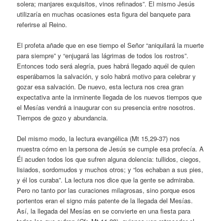
solera; manjares exquisitos, vinos refinados”. El mismo Jesús
utilizaría en muchas ocasiones esta figura del banquete para
referirse al Reino.
El profeta añade que en ese tiempo el Señor “aniquilará la muerte
para siempre” y “enjugará las lágrimas de todos los rostros”.
Entonces todo será alegría, pues habrá llegado aquél de quien
esperábamos la salvación, y solo habrá motivo para celebrar y
gozar esa salvación. De nuevo, esta lectura nos crea gran
expectativa ante la inminente llegada de los nuevos tiempos que
el Mesías vendrá a inaugurar con su presencia entre nosotros.
Tiempos de gozo y abundancia.
Del mismo modo, la lectura evangélica (Mt 15,29-37) nos
muestra cómo en la persona de Jesús se cumple esa profecía. A
Él acuden todos los que sufren alguna dolencia: tullidos, ciegos,
lisiados, sordomudos y muchos otros; y “los echaban a sus pies,
y él los curaba”. La lectura nos dice que la gente se admiraba.
Pero no tanto por las curaciones milagrosas, sino porque esos
portentos eran el signo más patente de la llegada del Mesías.
Así, la llegada del Mesías en se convierte en una fiesta para