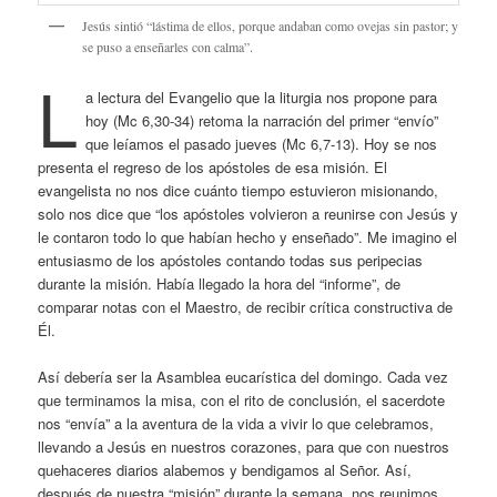
Jesús sintió “lástima de ellos, porque andaban como ovejas sin pastor; y
se puso a enseñarles con calma”.
L
a lectura del Evangelio que la liturgia nos propone para
hoy (Mc 6,30-34) retoma la narración del primer “envío”
que leíamos el pasado jueves (Mc 6,7-13). Hoy se nos
presenta el regreso de los apóstoles de esa misión. El
evangelista no nos dice cuánto tiempo estuvieron misionando,
solo nos dice que “los apóstoles volvieron a reunirse con Jesús y
le contaron todo lo que habían hecho y enseñado”. Me imagino el
entusiasmo de los apóstoles contando todas sus peripecias
durante la misión. Había llegado la hora del “informe”, de
comparar notas con el Maestro, de recibir crítica constructiva de
Él.
Así debería ser la Asamblea eucarística del domingo. Cada vez
que terminamos la misa, con el rito de conclusión, el sacerdote
nos “envía” a la aventura de la vida a vivir lo que celebramos,
llevando a Jesús en nuestros corazones, para que con nuestros
quehaceres diarios alabemos y bendigamos al Señor. Así,
después de nuestra “misión” durante la semana, nos reunimos