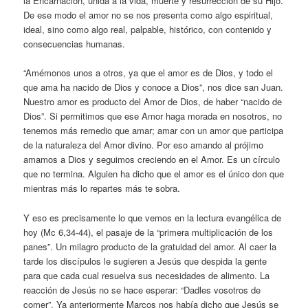
la Encarnación, unida a la vida, muerte y resurrección de su Hijo.
De ese modo el amor no se nos presenta como algo espiritual,
ideal, sino como algo real, palpable, histórico, con contenido y
consecuencias humanas.
“Amémonos unos a otros, ya que el amor es de Dios, y todo el
que ama ha nacido de Dios y conoce a Dios”, nos dice san Juan.
Nuestro amor es producto del Amor de Dios, de haber “nacido de
Dios”. Si permitimos que ese Amor haga morada en nosotros, no
tenemos más remedio que amar; amar con un amor que participa
de la naturaleza del Amor divino. Por eso amando al prójimo
amamos a Dios y seguimos creciendo en el Amor. Es un círculo
que no termina. Alguien ha dicho que el amor es el único don que
mientras más lo repartes más te sobra.
Y eso es precisamente lo que vemos en la lectura evangélica de
hoy (Mc 6,34-44), el pasaje de la “primera multiplicación de los
panes”. Un milagro producto de la gratuidad del amor. Al caer la
tarde los discípulos le sugieren a Jesús que despida la gente
para que cada cual resuelva sus necesidades de alimento. La
reacción de Jesús no se hace esperar: “Dadles vosotros de
comer”. Ya anteriormente Marcos nos había dicho que Jesús se