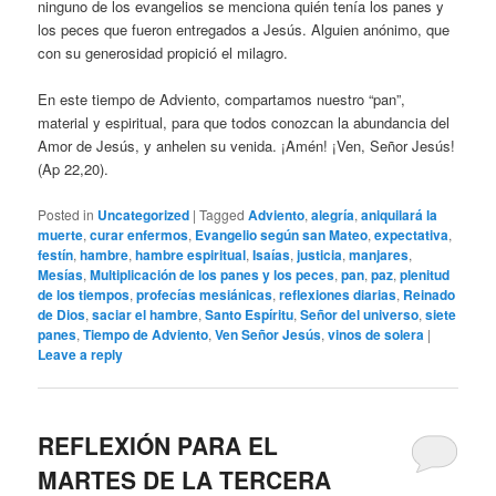
ninguno de los evangelios se menciona quién tenía los panes y
los peces que fueron entregados a Jesús. Alguien anónimo, que
con su generosidad propició el milagro.
En este tiempo de Adviento, compartamos nuestro “pan”,
material y espiritual, para que todos conozcan la abundancia del
Amor de Jesús, y anhelen su venida. ¡Amén! ¡Ven, Señor Jesús!
(Ap 22,20).
Posted in
Uncategorized
|
Tagged
Adviento
,
alegría
,
aniquilará la
muerte
,
curar enfermos
,
Evangelio según san Mateo
,
expectativa
,
festín
,
hambre
,
hambre espiritual
,
Isaías
,
justicia
,
manjares
,
Mesías
,
Multiplicación de los panes y los peces
,
pan
,
paz
,
plenitud
de los tiempos
,
profecías mesiánicas
,
reflexiones diarias
,
Reinado
de Dios
,
saciar el hambre
,
Santo Espíritu
,
Señor del universo
,
siete
panes
,
Tiempo de Adviento
,
Ven Señor Jesús
,
vinos de solera
|
Leave a reply
REFLEXIÓN PARA EL
MARTES DE LA TERCERA