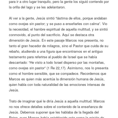
para ir a otro lugar tranquilo, pero la gente los siguió corriendo por
la orilla del lago y se les adelantaron.
Al ver a la gente, Jesús sintió “lástima de ellos, porque andaban
como ovejas sin pastor; y se puso a enseñarles con calma”. Vio
la necesidad, el hambre espiritual de aquella multitud, y se sintió
conmovido, al punto del sacrificio. Aquí se destaca otra
dimensión de Jesús. En este pasaje Marcos nos presenta, no
tanto el gran hacedor de milagros, sino el Pastor que cuida de su
rebaño, aludiendo a una figura que encontramos en el antiguo
testamento para referirse al pueblo de Israel que se había
descarriado: “He visto a todo Israel disperso por las montañas,
como ovejas sin pastor” (1 Re 22,17). Asimismo, nos lo presenta
como el hombre sensible, que se compadece. Recordemos que
Marcos es quien más acentúa la dimensión humana de Jesús,
quien habla con toda naturalidad de las emociones intensas de
Jesús.
Trato de imaginar qué le diría Jesús a aquella multitud. Marcos
no nos ofrece detalles sobre el contenido de la enseñanza de
Jesús. Debemos suponer que les hablaba de la llegada del
Reino, pues Marcos había establecido esto como la misión de