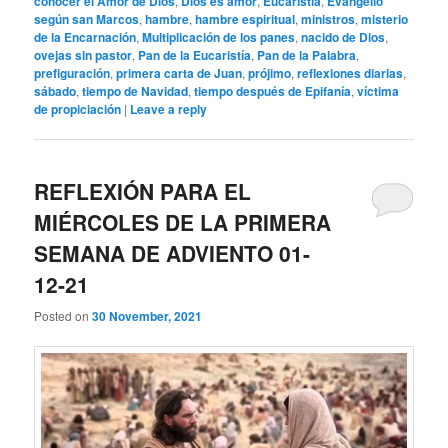
conocer el Amor de Dios
,
Dios es amor
,
Eucaristía
,
Evangelio
según san Marcos
,
hambre
,
hambre espiritual
,
ministros
,
misterio
de la Encarnación
,
Multiplicación de los panes
,
nacido de Dios
,
ovejas sin pastor
,
Pan de la Eucaristía
,
Pan de la Palabra
,
prefiguración
,
primera carta de Juan
,
prójimo
,
reflexiones diarias
,
sábado
,
tiempo de Navidad
,
tiempo después de Epifanía
,
víctima
de propiciación
|
Leave a reply
REFLEXIÓN PARA EL
MIÉRCOLES DE LA PRIMERA
SEMANA DE ADVIENTO 01-
12-21
Posted on
30 November, 2021