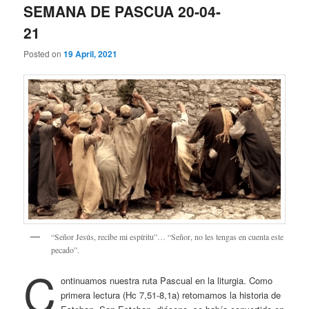
SEMANA DE PASCUA 20-04-
21
Posted on
19 April, 2021
“Señor Jesús, recibe mi espíritu”… “Señor, no les tengas en cuenta este
pecado”.
C
ontinuamos nuestra ruta Pascual en la liturgia. Como
primera lectura (Hc 7,51-8,1a) retomamos la historia de