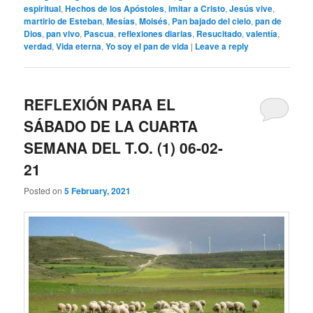
espiritual
,
Hechos de los Apóstoles
,
imitar a Cristo
,
Jesús vive
,
martirio de Esteban
,
Mesías
,
Moisés
,
Pan bajado del cielo
,
pan de
Dios
,
pan vivo
,
Pascua
,
reflexiones diarias
,
Resucitado
,
valentía
,
verdad
,
Vida eterna
,
Yo soy el pan de vida
|
Leave a reply
REFLEXIÓN PARA EL
SÁBADO DE LA CUARTA
SEMANA DEL T.O. (1) 06-02-
21
Posted on
5 February, 2021