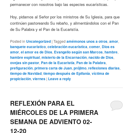
permanecer con nosotros bajo las especies eucarísticas.
Hoy, pidamos al Señor por los ministros de Su Iglesia, para que
continúen pastoreando Su rebaño, y alimentándolos con el Pan
de Su Palabra y el Pan de la Eucaristía.
Posted in
Uncategorized
|
Tagged
amémonos unos a otros
,
amor
,
banquete eucarístico
,
celebración eucarística
,
comer
,
Dios es
amor
,
el amor es de Dios
,
Evangelio según san Marcos
,
hambre
,
hambre espiritual
,
misterio de la Encarnación
,
nacido de Dios
,
ovejas sin pastor
,
Pan de la Eucaristía
,
Pan de la Palabra
,
prefiguración
,
primera carta de Juan
,
prójimo
,
reflexiones diarias
,
tiempo de Navidad
,
tiempo después de Epifanía
,
víctima de
propiciación
,
viernes
|
Leave a reply
REFLEXIÓN PARA EL
MIÉRCOLES DE LA PRIMERA
SEMANA DE ADVIENTO 02-
12-20