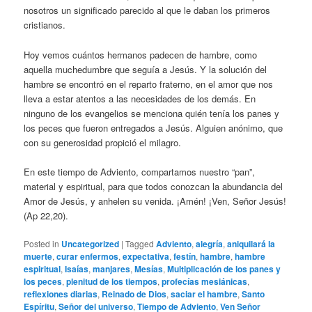
nosotros un significado parecido al que le daban los primeros
cristianos.
Hoy vemos cuántos hermanos padecen de hambre, como
aquella muchedumbre que seguía a Jesús. Y la solución del
hambre se encontró en el reparto fraterno, en el amor que nos
lleva a estar atentos a las necesidades de los demás. En
ninguno de los evangelios se menciona quién tenía los panes y
los peces que fueron entregados a Jesús. Alguien anónimo, que
con su generosidad propició el milagro.
En este tiempo de Adviento, compartamos nuestro “pan”,
material y espiritual, para que todos conozcan la abundancia del
Amor de Jesús, y anhelen su venida. ¡Amén! ¡Ven, Señor Jesús!
(Ap 22,20).
Posted in
Uncategorized
|
Tagged
Adviento
,
alegría
,
aniquilará la
muerte
,
curar enfermos
,
expectativa
,
festín
,
hambre
,
hambre
espiritual
,
Isaías
,
manjares
,
Mesías
,
Multiplicación de los panes y
los peces
,
plenitud de los tiempos
,
profecías mesiánicas
,
reflexiones diarias
,
Reinado de Dios
,
saciar el hambre
,
Santo
Espíritu
,
Señor del universo
,
Tiempo de Adviento
,
Ven Señor