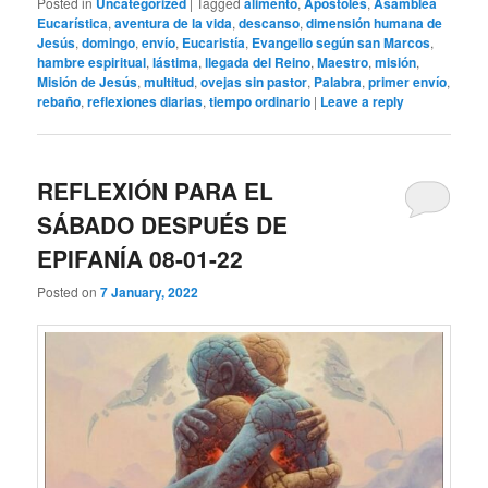
Posted in
Uncategorized
|
Tagged
alimento
,
Apóstoles
,
Asamblea
Eucarística
,
aventura de la vida
,
descanso
,
dimensión humana de
Jesús
,
domingo
,
envío
,
Eucaristía
,
Evangelio según san Marcos
,
hambre espiritual
,
lástima
,
llegada del Reino
,
Maestro
,
misión
,
Misión de Jesús
,
multitud
,
ovejas sin pastor
,
Palabra
,
primer envío
,
rebaño
,
reflexiones diarias
,
tiempo ordinario
|
Leave a reply
REFLEXIÓN PARA EL
SÁBADO DESPUÉS DE
EPIFANÍA 08-01-22
Posted on
7 January, 2022