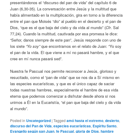
presentándonos el “discurso del pan de vida” del capítulo 6 de
Juan (6,30-35). La conversación entre Jesús y la multitud que
había alimentado en la multiplicación, gira en torno a la diferencia
entre el pan que Moisés “dio” al pueblo en el desierto y el pan de
Dios, “que es el que baja del cielo y da vida al mundo” (
Cfr
. Sal
77,24). Cuando la multitud, cautivada por esa promesa le dice:
“Señor, danos siempre de este pan”, Jesús responde con uno de
los siete
“Yo soy”
que encontramos en el relato de Juan: “Yo soy
el pan de la vida. El que viene a mí no pasará hambre, y el que
cree en mí nunca pasará sed”.
Nuestra fe Pascual nos permite reconocer a Jesús, glorioso y
resucitado, como el “pan de vida” que se nos da a Sí mismo en
las especies eucarísticas, y que es el único capaz de saciar
todas nuestras hambres, especialmente el hambre de esa vida
eterna que podemos comenzar a disfrutar desde ahora si nos
unimos a Él en la Eucaristía, “el pan que baja del cielo y da vida
al mundo”.
Posted in
Uncategorized
|
Tagged
amó hasta el extremo
,
desierto
,
discurso del Pan de Vida
,
especies eucarísticas
,
Espíritu Santo
,
Evangelio según san Juan
,
fe Pascual
,
gloria de Dios
,
hambre