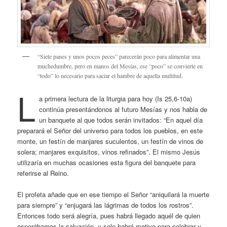
“Siete panes y unos pocos peces” parecerán poco para alimentar una
muchedumbre, pero en manos del Mesías, ese “poco” se convierte en
“todo” lo necesario para saciar el hambre de aquella multitud.
L
a primera lectura de la liturgia para hoy (Is 25,6-10a)
continúa presentándonos al futuro Mesías y nos habla de
un banquete al que todos serán invitados: “En aquel día
preparará el Señor del universo para todos los pueblos, en este
monte, un festín de manjares suculentos, un festín de vinos de
solera; manjares exquisitos, vinos refinados”. El mismo Jesús
utilizaría en muchas ocasiones esta figura del banquete para
referirse al Reino.
El profeta añade que en ese tiempo el Señor “aniquilará la muerte
para siempre” y “enjugará las lágrimas de todos los rostros”.
Entonces todo será alegría, pues habrá llegado aquél de quien
esperábamos la salvación, y solo habrá motivo para celebrar y