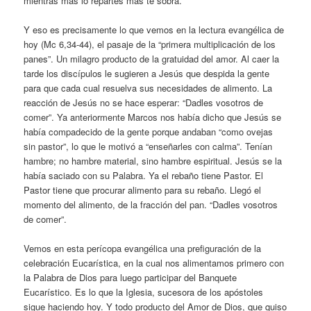
mientras más lo repartes más te sobra.
Y eso es precisamente lo que vemos en la lectura evangélica de
hoy (Mc 6,34-44), el pasaje de la “primera multiplicación de los
panes”. Un milagro producto de la gratuidad del amor. Al caer la
tarde los discípulos le sugieren a Jesús que despida la gente
para que cada cual resuelva sus necesidades de alimento. La
reacción de Jesús no se hace esperar: “Dadles vosotros de
comer”. Ya anteriormente Marcos nos había dicho que Jesús se
había compadecido de la gente porque andaban “como ovejas
sin pastor”, lo que le motivó a “enseñarles con calma”. Tenían
hambre; no hambre material, sino hambre espiritual. Jesús se la
había saciado con su Palabra. Ya el rebaño tiene Pastor. El
Pastor tiene que procurar alimento para su rebaño. Llegó el
momento del alimento, de la fracción del pan. “Dadles vosotros
de comer”.
Vemos en esta perícopa evangélica una prefiguración de la
celebración Eucarística, en la cual nos alimentamos primero con
la Palabra de Dios para luego participar del Banquete
Eucarístico. Es lo que la Iglesia, sucesora de los apóstoles
sigue haciendo hoy. Y todo producto del Amor de Dios, que quiso