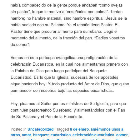
había compadecido de la gente porque andaban “como ovejas
sin pastor”, lo que le motivó a “enseñarles con calma”. Tenían
hambre; no hambre material, sino hambre espiritual. Jesús se la
había saciado con su Palabra. Ya el rebaño tiene Pastor. El
Pastor tiene que procurar alimento para su rebaño. Llegó el
momento del alimento, de la fracción del pan. “Dadles vosotros
de comer”.
Vemos en esta perícopa evangélica una prefiguración de la
celebración Eucarística, en la cual nos alimentamos primero con
la Palabra de Dios para luego participar del Banquete
Eucarístico. Es lo que la Iglesia, sucesora de los apóstoles
sigue haciendo hoy. Y todo producto del Amor de Dios, que quiso
permanecer con nosotros bajo las especies eucarísticas.
Hoy, pidamos al Señor por los ministros de Su Iglesia, para que
continúen pastoreando Su rebaño, y alimentándolos con el Pan
de Su Palabra y el Pan de la Eucaristía.
Posted in
Uncategorized
|
Tagged
8 de enero
,
amémonos unos a
otros
,
amor
,
banquete eucarístico
,
celebración eucarística
,
comer
,