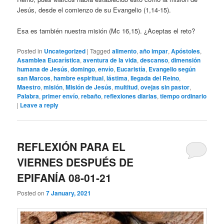
Jesús, desde el comienzo de su Evangelio (1,14-15).
Esa es también nuestra misión (Mc 16,15). ¿Aceptas el reto?
Posted in
Uncategorized
|
Tagged
alimento
,
año impar
,
Apóstoles
,
Asamblea Eucarística
,
aventura de la vida
,
descanso
,
dimensión
humana de Jesús
,
domingo
,
envío
,
Eucaristía
,
Evangelio según
san Marcos
,
hambre espiritual
,
lástima
,
llegada del Reino
,
Maestro
,
misión
,
Misión de Jesús
,
multitud
,
ovejas sin pastor
,
Palabra
,
primer envío
,
rebaño
,
reflexiones diarias
,
tiempo ordinario
|
Leave a reply
REFLEXIÓN PARA EL
VIERNES DESPUÉS DE
EPIFANÍA 08-01-21
Posted on
7 January, 2021