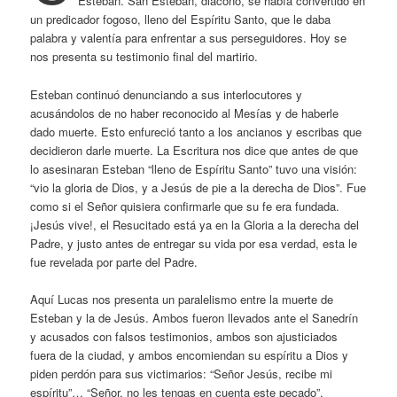
Esteban. San Esteban, diácono, se había convertido en
un predicador fogoso, lleno del Espíritu Santo, que le daba
palabra y valentía para enfrentar a sus perseguidores. Hoy se
nos presenta su testimonio final del martirio.
Esteban continuó denunciando a sus interlocutores y
acusándolos de no haber reconocido al Mesías y de haberle
dado muerte. Esto enfureció tanto a los ancianos y escribas que
decidieron darle muerte. La Escritura nos dice que antes de que
lo asesinaran Esteban “lleno de Espíritu Santo” tuvo una visión:
“vio la gloria de Dios, y a Jesús de pie a la derecha de Dios”. Fue
como si el Señor quisiera confirmarle que su fe era fundada.
¡Jesús vive!, el Resucitado está ya en la Gloria a la derecha del
Padre, y justo antes de entregar su vida por esa verdad, esta le
fue revelada por parte del Padre.
Aquí Lucas nos presenta un paralelismo entre la muerte de
Esteban y la de Jesús. Ambos fueron llevados ante el Sanedrín
y acusados con falsos testimonios, ambos son ajusticiados
fuera de la ciudad, y ambos encomiendan su espíritu a Dios y
piden perdón para sus victimarios: “Señor Jesús, recibe mi
espíritu”… “Señor, no les tengas en cuenta este pecado”.