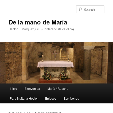
Skip
Skip
to
to
Sear
primary
secondary
content
content
De la mano de María
Héctor L. Márquez, O.P. (Conferencista católico)
Main
Inicio
Bienvenida
María / Rosario
menu
Para invitar a Héctor
Enlaces
Escríbenos