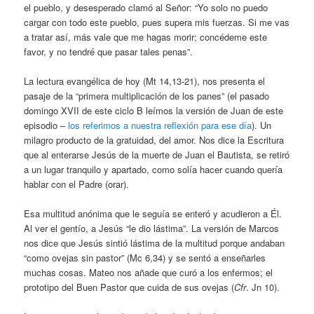
el pueblo, y desesperado clamó al Señor: “Yo solo no puedo
cargar con todo este pueblo, pues supera mis fuerzas. Si me vas
a tratar así, más vale que me hagas morir; concédeme este
favor, y no tendré que pasar tales penas”.
La lectura evangélica de hoy (Mt 14,13-21), nos presenta el
pasaje de la “primera multiplicación de los panes” (el pasado
domingo XVII de este ciclo B leímos la versión de Juan de este
episodio –
l
os referimos a nuestra reflexión para ese día
). Un
milagro producto de la gratuidad, del amor. Nos dice la Escritura
que al enterarse Jesús de la muerte de Juan el Bautista, se retiró
a un lugar tranquilo y apartado, como solía hacer cuando quería
hablar con el Padre (orar).
Esa multitud anónima que le seguía se enteró y acudieron a Él.
Al ver el gentío, a Jesús “le dio lástima”. La versión de Marcos
nos dice que Jesús sintió lástima de la multitud porque andaban
“como ovejas sin pastor” (Mc 6,34) y se sentó a enseñarles
muchas cosas. Mateo nos añade que curó a los enfermos; el
prototipo del Buen Pastor que cuida de sus ovejas (
Cfr
. Jn 10).