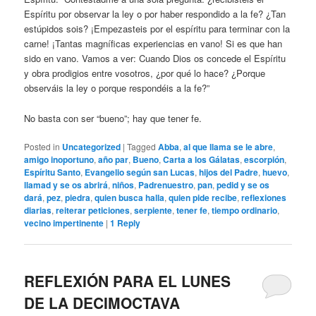
Espíritu por observar la ley o por haber respondido a la fe? ¿Tan
estúpidos sois? ¡Empezasteis por el espíritu para terminar con la
carne! ¡Tantas magníficas experiencias en vano! Si es que han
sido en vano. Vamos a ver: Cuando Dios os concede el Espíritu
y obra prodigios entre vosotros, ¿por qué lo hace? ¿Porque
observáis la ley o porque respondéis a la fe?”
No basta con ser “bueno”; hay que tener fe.
Posted in
Uncategorized
|
Tagged
Abba
,
al que llama se le abre
,
amigo inoportuno
,
año par
,
Bueno
,
Carta a los Gálatas
,
escorpión
,
Espíritu Santo
,
Evangelio según san Lucas
,
hijos del Padre
,
huevo
,
llamad y se os abrirá
,
niños
,
Padrenuestro
,
pan
,
pedid y se os
dará
,
pez
,
piedra
,
quien busca halla
,
quien pide recibe
,
reflexiones
diarias
,
reiterar peticiones
,
serpiente
,
tener fe
,
tiempo ordinario
,
vecino impertinente
|
1
Reply
REFLEXIÓN PARA EL LUNES
DE LA DECIMOCTAVA