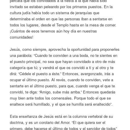
percata que los convidados a la fiesta a la que había sido
invitado se estaban peleando por los primeros puestos. En la
cultura judía había todo un sistema de jerarquías que
determinaba el orden en que las personas iban a sentarse en
todos los lugares, desde el Templo hasta en la mesa de comer.
¡Cuántos de esos tenemos aún hoy día en nuestras
comunidades!
Jesús, como siempre, aprovecha la oportunidad para proponerles
una parábola: “Cuando te conviden a una boda, no te sientes en
el puesto principal, no sea que hayan convidado a otro de más
categoría que tú; y vendrá el que os convidó a ti y al otro y te
dirá: “Cédele el puesto a éste.” Entonces, avergonzado, irás a
ocupar el último puesto. Al revés, cuando te conviden, vete a
sentarte en el último puesto, para que, cuando venga el que te
convidó, te diga: “Amigo, sube más arriba.” Entonces quedarás
muy bien ante todos los comensales. Porque todo el que se
enaltece será humillado, y el que se humilla será enaltecido”.
Esta enseñanza de Jesús está en la columna vertebral de su
doctrina, y es un corolario del Amor. “El que quiera ser el
primero, debe hacerse el último de todos y el servidor de todos”