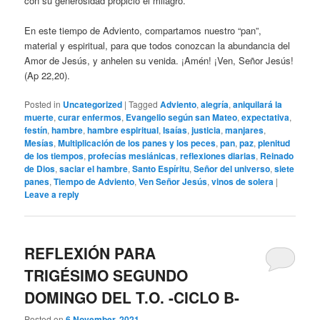
con su generosidad propició el milagro.
En este tiempo de Adviento, compartamos nuestro “pan”,
material y espiritual, para que todos conozcan la abundancia del
Amor de Jesús, y anhelen su venida. ¡Amén! ¡Ven, Señor Jesús!
(Ap 22,20).
Posted in
Uncategorized
|
Tagged
Adviento
,
alegría
,
aniquilará la
muerte
,
curar enfermos
,
Evangelio según san Mateo
,
expectativa
,
festín
,
hambre
,
hambre espiritual
,
Isaías
,
justicia
,
manjares
,
Mesías
,
Multiplicación de los panes y los peces
,
pan
,
paz
,
plenitud
de los tiempos
,
profecías mesiánicas
,
reflexiones diarias
,
Reinado
de Dios
,
saciar el hambre
,
Santo Espíritu
,
Señor del universo
,
siete
panes
,
Tiempo de Adviento
,
Ven Señor Jesús
,
vinos de solera
|
Leave a reply
REFLEXIÓN PARA
TRIGÉSIMO SEGUNDO
DOMINGO DEL T.O. -CICLO B-
Posted on
6 November, 2021