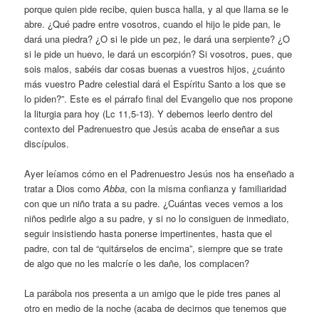
porque quien pide recibe, quien busca halla, y al que llama se le
abre. ¿Qué padre entre vosotros, cuando el hijo le pide pan, le
dará una piedra? ¿O si le pide un pez, le dará una serpiente? ¿O
si le pide un huevo, le dará un escorpión? Si vosotros, pues, que
sois malos, sabéis dar cosas buenas a vuestros hijos, ¿cuánto
más vuestro Padre celestial dará el Espíritu Santo a los que se
lo piden?”. Este es el párrafo final del Evangelio que nos propone
la liturgia para hoy (Lc 11,5-13). Y debemos leerlo dentro del
contexto del Padrenuestro que Jesús acaba de enseñar a sus
discípulos.
Ayer leíamos cómo en el Padrenuestro Jesús nos ha enseñado a
tratar a Dios como
Abba
, con la misma confianza y familiaridad
con que un niño trata a su padre. ¿Cuántas veces vemos a los
niños pedirle algo a su padre, y si no lo consiguen de inmediato,
seguir insistiendo hasta ponerse impertinentes, hasta que el
padre, con tal de “quitárselos de encima”, siempre que se trate
de algo que no les malcríe o les dañe, los complacen?
La parábola nos presenta a un amigo que le pide tres panes al
otro en medio de la noche (acaba de decirnos que tenemos que