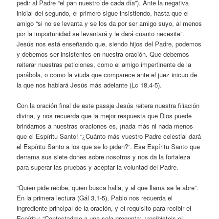
pedir al Padre “el pan nuestro de cada día”). Ante la negativa
inicial del segundo, el primero sigue insistiendo, hasta que el
amigo “si no se levanta y se los da por ser amigo suyo, al menos
por la importunidad se levantará y le dará cuanto necesite”.
Jesús nos está enseñando que, siendo hijos del Padre, podemos
y debemos ser insistentes en nuestra oración. Que debemos
reiterar nuestras peticiones, como el amigo impertinente de la
parábola, o como la viuda que comparece ante el juez inicuo de
la que nos hablará Jesús más adelante (Lc 18,4-5).
Con la oración final de este pasaje Jesús reitera nuestra filiación
divina, y nos recuerda que la mejor respuesta que Dios puede
brindarnos a nuestras oraciones es, ¡nada más ni nada menos
que el Espíritu Santo! “¿Cuánto más vuestro Padre celestial dará
el Espíritu Santo a los que se lo piden?”. Ese Espíritu Santo que
derrama sus siete dones sobre nosotros y nos da la fortaleza
para superar las pruebas y aceptar la voluntad del Padre.
“Quien pide recibe, quien busca halla, y al que llama se le abre”.
En la primera lectura (Gál 3,1-5), Pablo nos recuerda el
ingrediente principal de la oración, y el requisito para recibir el
Espíritu: “Contestadme a una sola pregunta: ¿recibisteis el