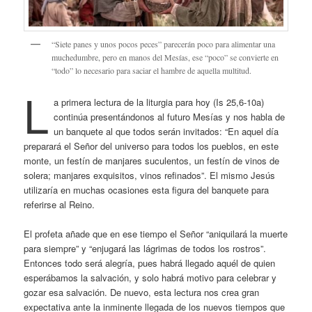
“Siete panes y unos pocos peces” parecerán poco para alimentar una
muchedumbre, pero en manos del Mesías, ese “poco” se convierte en
“todo” lo necesario para saciar el hambre de aquella multitud.
L
a primera lectura de la liturgia para hoy (Is 25,6-10a)
continúa presentándonos al futuro Mesías y nos habla de
un banquete al que todos serán invitados: “En aquel día
preparará el Señor del universo para todos los pueblos, en este
monte, un festín de manjares suculentos, un festín de vinos de
solera; manjares exquisitos, vinos refinados”. El mismo Jesús
utilizaría en muchas ocasiones esta figura del banquete para
referirse al Reino.
El profeta añade que en ese tiempo el Señor “aniquilará la muerte
para siempre” y “enjugará las lágrimas de todos los rostros”.
Entonces todo será alegría, pues habrá llegado aquél de quien
esperábamos la salvación, y solo habrá motivo para celebrar y
gozar esa salvación. De nuevo, esta lectura nos crea gran
expectativa ante la inminente llegada de los nuevos tiempos que