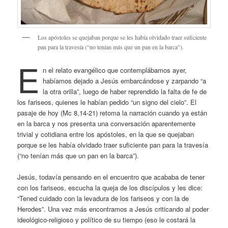
Los apóstoles se quejaban porque se les había olvidado traer suficiente
pan para la travesía (“no tenían más que un pan en la barca”).
E
n el relato evangélico que contemplábamos ayer,
habíamos dejado a Jesús embarcándose y zarpando “a
la otra orilla”, luego de haber reprendido la falta de fe de
los fariseos, quienes le habían pedido “un signo del cielo”. El
pasaje de hoy (Mc 8,14-21) retoma la narración cuando ya están
en la barca y nos presenta una conversación aparentemente
trivial y cotidiana entre los apóstoles, en la que se quejaban
porque se les había olvidado traer suficiente pan para la travesía
(“no tenían más que un pan en la barca”).
Jesús, todavía pensando en el encuentro que acababa de tener
con los fariseos, escucha la queja de los discípulos y les dice:
“Tened cuidado con la levadura de los fariseos y con la de
Herodes”. Una vez más encontramos a Jesús criticando al poder
ideológico-religioso y político de su tiempo (eso le costará la