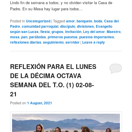
Lindo fin de semana a todos; y no olviden visitar la Casa de
Padre. En su Mesa hay lugar para todos…
Posted in
Uncategorized
|
Tagged
amor
,
banquete
,
boda
,
Casa del
Padre
,
comunidad parroquial
,
discípulo
,
divisiones
,
Evangelio
según san Lucas
,
fiesta
,
grupos
,
invitación
,
Ley del amor
,
Maestro
,
mesa
,
pan
,
parábolas
,
primeros puestos
,
puestos importantes
,
reflexiones diarias
,
seguimiento
,
servidor
|
Leave a reply
REFLEXIÓN PARA EL LUNES
DE LA DÉCIMA OCTAVA
SEMANA DEL T.O. (1) 02-08-
21
Posted on
1 August, 2021