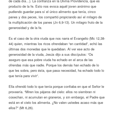
de cada día…). La confianza en la Divina Providencia, que es
producto de la fe. Esto nos evoca aquél joven anónimo que
pudiendo guardar para sí el único alimento que tenía, cinco
panes y dos peces, los compartió propiciando así el milagro de
la multiplicación de los panes (Jn 6,9-13). Un milagro fruto de la
generosidad y de la fe.
Es el caso de la otra viuda que nos narra el Evangelio (Mc 12,38-
44) quien, mientras los ricos ofrendaban “en cantidad”, echó las
últimas dos monedas que le quedaban. Al ver ese acto de
generosidad de la viuda, Jesús dijo a sus discípulos: “Os
aseguro que esa pobre viuda ha echado en el arca de las
ofrendas más que nadie. Porque los demás han echado de lo
que les sobra, pero ésta, que pasa necesidad, ha echado todo lo
que tenía para vivir”.
Ella ofrendó todo lo que tenía porque confiaba en que el Señor le
proveería. “Miren los pájaros del cielo: ellos no siembran ni
cosechan, ni acumulan en graneros, y sin embargo, el Padre que
está en el cielo los alimenta. ¿No valen ustedes acaso más que
ellos?” (Mt 6,26).