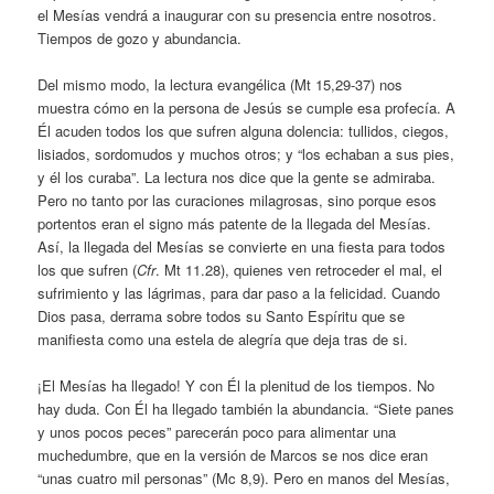
el Mesías vendrá a inaugurar con su presencia entre nosotros.
Tiempos de gozo y abundancia.
Del mismo modo, la lectura evangélica (Mt 15,29-37) nos
muestra cómo en la persona de Jesús se cumple esa profecía. A
Él acuden todos los que sufren alguna dolencia: tullidos, ciegos,
lisiados, sordomudos y muchos otros; y “los echaban a sus pies,
y él los curaba”. La lectura nos dice que la gente se admiraba.
Pero no tanto por las curaciones milagrosas, sino porque esos
portentos eran el signo más patente de la llegada del Mesías.
Así, la llegada del Mesías se convierte en una fiesta para todos
los que sufren (
Cfr
. Mt 11.28), quienes ven retroceder el mal, el
sufrimiento y las lágrimas, para dar paso a la felicidad. Cuando
Dios pasa, derrama sobre todos su Santo Espíritu que se
manifiesta como una estela de alegría que deja tras de si.
¡El Mesías ha llegado! Y con Él la plenitud de los tiempos. No
hay duda. Con Él ha llegado también la abundancia. “Siete panes
y unos pocos peces” parecerán poco para alimentar una
muchedumbre, que en la versión de Marcos se nos dice eran
“unas cuatro mil personas” (Mc 8,9). Pero en manos del Mesías,