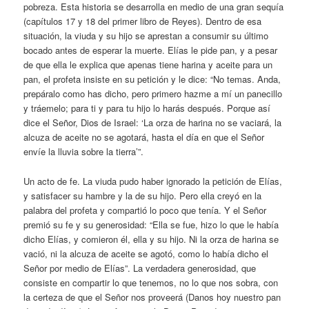
pobreza. Esta historia se desarrolla en medio de una gran sequía
(capítulos 17 y 18 del primer libro de Reyes). Dentro de esa
situación, la viuda y su hijo se aprestan a consumir su último
bocado antes de esperar la muerte. Elías le pide pan, y a pesar
de que ella le explica que apenas tiene harina y aceite para un
pan, el profeta insiste en su petición y le dice: “No temas. Anda,
prepáralo como has dicho, pero primero hazme a mí un panecillo
y tráemelo; para ti y para tu hijo lo harás después. Porque así
dice el Señor, Dios de Israel: ‘La orza de harina no se vaciará, la
alcuza de aceite no se agotará, hasta el día en que el Señor
envíe la lluvia sobre la tierra’”.
Un acto de fe. La viuda pudo haber ignorado la petición de Elías,
y satisfacer su hambre y la de su hijo. Pero ella creyó en la
palabra del profeta y compartió lo poco que tenía. Y el Señor
premió su fe y su generosidad: “Ella se fue, hizo lo que le había
dicho Elías, y comieron él, ella y su hijo. Ni la orza de harina se
vació, ni la alcuza de aceite se agotó, como lo había dicho el
Señor por medio de Elías”. La verdadera generosidad, que
consiste en compartir lo que tenemos, no lo que nos sobra, con
la certeza de que el Señor nos proveerá (Danos hoy nuestro pan