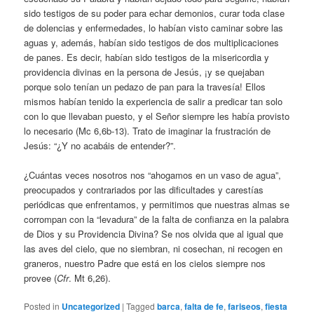
sido testigos de su poder para echar demonios, curar toda clase
de dolencias y enfermedades, lo habían visto caminar sobre las
aguas y, además, habían sido testigos de dos multiplicaciones
de panes. Es decir, habían sido testigos de la misericordia y
providencia divinas en la persona de Jesús, ¡y se quejaban
porque solo tenían un pedazo de pan para la travesía! Ellos
mismos habían tenido la experiencia de salir a predicar tan solo
con lo que llevaban puesto, y el Señor siempre les había provisto
lo necesario (Mc 6,6b-13). Trato de imaginar la frustración de
Jesús: “¿Y no acabáis de entender?”.
¿Cuántas veces nosotros nos “ahogamos en un vaso de agua”,
preocupados y contrariados por las dificultades y carestías
periódicas que enfrentamos, y permitimos que nuestras almas se
corrompan con la “levadura” de la falta de confianza en la palabra
de Dios y su Providencia Divina? Se nos olvida que al igual que
las aves del cielo, que no siembran, ni cosechan, ni recogen en
graneros, nuestro Padre que está en los cielos siempre nos
provee (
Cfr
. Mt 6,26).
Posted in
Uncategorized
|
Tagged
barca
,
falta de fe
,
fariseos
,
fiesta