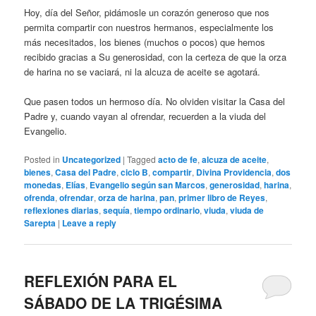
Hoy, día del Señor, pidámosle un corazón generoso que nos
permita compartir con nuestros hermanos, especialmente los
más necesitados, los bienes (muchos o pocos) que hemos
recibido gracias a Su generosidad, con la certeza de que la orza
de harina no se vaciará, ni la alcuza de aceite se agotará.
Que pasen todos un hermoso día. No olviden visitar la Casa del
Padre y, cuando vayan al ofrendar, recuerden a la viuda del
Evangelio.
Posted in
Uncategorized
|
Tagged
acto de fe
,
alcuza de aceite
,
bienes
,
Casa del Padre
,
ciclo B
,
compartir
,
Divina Providencia
,
dos
monedas
,
Elías
,
Evangelio según san Marcos
,
generosidad
,
harina
,
ofrenda
,
ofrendar
,
orza de harina
,
pan
,
primer libro de Reyes
,
reflexiones diarias
,
sequía
,
tiempo ordinario
,
viuda
,
viuda de
Sarepta
|
Leave a reply
REFLEXIÓN PARA EL
SÁBADO DE LA TRIGÉSIMA