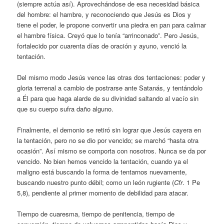
(siempre actúa así). Aprovechándose de esa necesidad básica
del hombre: el hambre, y reconociendo que Jesús es Dios y
tiene el poder, le propone convertir una piedra en pan para calmar
el hambre física. Creyó que lo tenía “arrinconado”. Pero Jesús,
fortalecido por cuarenta días de oración y ayuno, venció la
tentación.
Del mismo modo Jesús vence las otras dos tentaciones: poder y
gloria terrenal a cambio de postrarse ante Satanás, y tentándolo
a Él para que haga alarde de su divinidad saltando al vacío sin
que su cuerpo sufra daño alguno.
Finalmente, el demonio se retiró sin lograr que Jesús cayera en
la tentación, pero no se dio por vencido; se marchó “hasta otra
ocasión”. Así mismo se comporta con nosotros. Nunca se da por
vencido. No bien hemos vencido la tentación, cuando ya el
maligno está buscando la forma de tentarnos nuevamente,
buscando nuestro punto débil; como un león rugiente (
Cfr
. 1 Pe
5,8), pendiente al primer momento de debilidad para atacar.
Tiempo de cuaresma, tiempo de penitencia, tiempo de