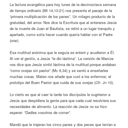
La lectura evangélica para hoy lunes de la decimoctava semana
de tiempo ordinario (Mt 14,13-21) nos presenta el pasaje de la
“primera multiplicación de los panes”. Un milagro producto de la
gratuidad, del amor. Nos dice la Escritura que al enterarse Jesús
de la muerte de Juan el Bautista, se retiró a un lugar tranquilo y
apartado, como solía hacer cuando quería hablar con el Padre
(orar).
Esa multitud anónima que le seguía se enteró y acudieron a Él.
Al ver el gentío, a Jesús “le dio lástima”. La versión de Marcos
nos dice que Jesús sintió lástima de la multitud porque andaban
“como ovejas sin pastor” (Mc 6,34) y se sentó a enseñarles
muchas cosas. Mateo nos añade que curó a los enfermos; el
prototipo del Buen Pastor que cuida de sus ovejas (
Cfr
. Jn 10).
Lo cierto es que al caer la tarde los discípulos le sugirieron a
Jesús que despidiera la gente para que cada cual resolviera sus
necesidades de alimento. La reacción de Jesús no se hizo
esperar: “Dadles vosotros de comer”.
Mandó que le trajeran los cinco panes y dos peces que tenían e