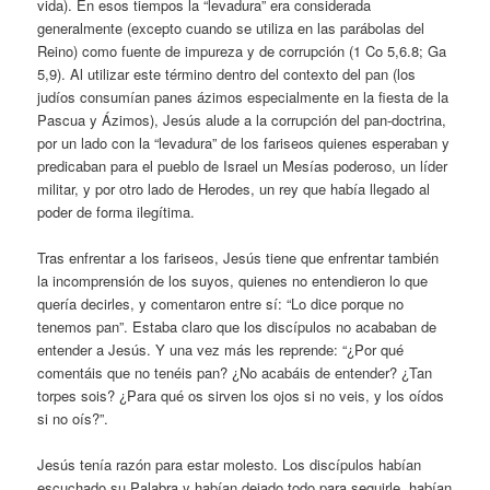
vida). En esos tiempos la “levadura” era considerada
generalmente (excepto cuando se utiliza en las parábolas del
Reino) como fuente de impureza y de corrupción (1 Co 5,6.8; Ga
5,9). Al utilizar este término dentro del contexto del pan (los
judíos consumían panes ázimos especialmente en la fiesta de la
Pascua y Ázimos), Jesús alude a la corrupción del pan-doctrina,
por un lado con la “levadura” de los fariseos quienes esperaban y
predicaban para el pueblo de Israel un Mesías poderoso, un líder
militar, y por otro lado de Herodes, un rey que había llegado al
poder de forma ilegítima.
Tras enfrentar a los fariseos, Jesús tiene que enfrentar también
la incomprensión de los suyos, quienes no entendieron lo que
quería decirles, y comentaron entre sí: “Lo dice porque no
tenemos pan”. Estaba claro que los discípulos no acababan de
entender a Jesús. Y una vez más les reprende: “¿Por qué
comentáis que no tenéis pan? ¿No acabáis de entender? ¿Tan
torpes sois? ¿Para qué os sirven los ojos si no veis, y los oídos
si no oís?”.
Jesús tenía razón para estar molesto. Los discípulos habían
escuchado su Palabra y habían dejado todo para seguirle, habían