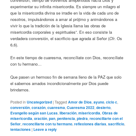
conversión, tiempo de volvernos arrepentidos hacía Dios y
experimentar su infinita misericordia. Es siempre un milagro el
que la misericordia divina se irradie en la vida de cada uno de
nosotros, impulsándonos a amar al prójimo y animándonos a
vivir lo que la tradición de la Iglesia llama las obras de
misericordia corporales y espirituales”. En eso consiste la
verdadera conversión, el sacrificio que agrada al Señor (
Cfr
. Os
6,6).
En este tiempo de cuaresma, reconcíliate con Dios, reconcíliate
con tu hermano…
Que pasen un hermoso fin de semana lleno de la PAZ que solo
el sabernos amados incondicionalmente por Dios puede
brindarnos.
Posted in
Uncategorized
|
Tagged
Amor de Dios
,
ayuno
,
ciclo c
,
conversión
,
corazón
,
cuaresma
,
Cuaresma 2022
,
desierto
,
Evangelio según san Lucas
,
liberación
,
misericordia
,
Obras de
misericordia
,
oración
,
pan
,
penitencia
,
piedra
,
reconciliarte con el
Señor
,
reconciliarte con tu hermano
,
reflexiones diarias
,
sacrificio
,
tentaciones
|
Leave a reply