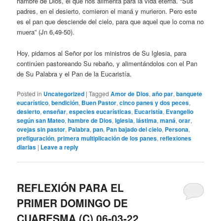
hambre de Dios, el que nos alimenta para la vida eterna. “Sus
padres, en el desierto, comieron el maná y murieron. Pero este
es el pan que desciende del cielo, para que aquel que lo coma no
muera” (Jn 6,49-50).
Hoy, pidamos al Señor por los ministros de Su Iglesia, para
continúen pastoreando Su rebaño, y alimentándolos con el Pan
de Su Palabra y el Pan de la Eucaristía.
Posted in
Uncategorized
|
Tagged
Amor de Dios
,
año par
,
banquete
eucarístico
,
bendición
,
Buen Pastor
,
cinco panes y dos peces
,
desierto
,
enseñar
,
especies eucarísticas
,
Eucaristía
,
Evangelio
según san Mateo
,
hambre de Dios
,
Iglesia
,
lástima
,
maná
,
orar
,
ovejas sin pastor
,
Palabra
,
pan
,
Pan bajado del cielo
,
Persona
,
prefiguración
,
primera multiplicación de los panes
,
reflexiones
diarias
|
Leave a reply
REFLEXIÓN PARA EL
PRIMER DOMINGO DE
CUARESMA (C) 06-03-22