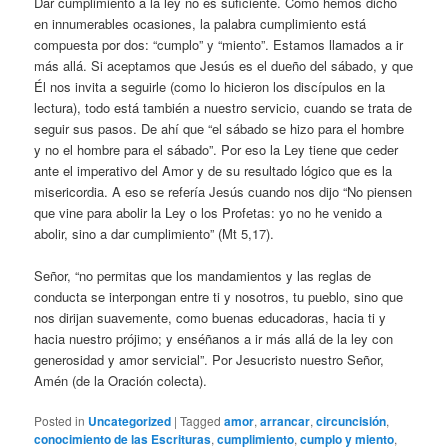
Dar cumplimiento a la ley no es suficiente. Como hemos dicho
en innumerables ocasiones, la palabra cumplimiento está
compuesta por dos: “cumplo” y “miento”. Estamos llamados a ir
más allá. Si aceptamos que Jesús es el dueño del sábado, y que
Él nos invita a seguirle (como lo hicieron los discípulos en la
lectura), todo está también a nuestro servicio, cuando se trata de
seguir sus pasos. De ahí que “el sábado se hizo para el hombre
y no el hombre para el sábado”. Por eso la Ley tiene que ceder
ante el imperativo del Amor y de su resultado lógico que es la
misericordia. A eso se refería Jesús cuando nos dijo “No piensen
que vine para abolir la Ley o los Profetas: yo no he venido a
abolir, sino a dar cumplimiento” (Mt 5,17).
Señor, “no permitas que los mandamientos y las reglas de
conducta se interpongan entre ti y nosotros, tu pueblo, sino que
nos dirijan suavemente, como buenas educadoras, hacia ti y
hacia nuestro prójimo; y enséñanos a ir más allá de la ley con
generosidad y amor servicial”. Por Jesucristo nuestro Señor,
Amén (de la Oración colecta).
Posted in
Uncategorized
|
Tagged
amor
,
arrancar
,
circuncisión
,
conocimiento de las Escrituras
,
cumplimiento
,
cumplo y miento
,