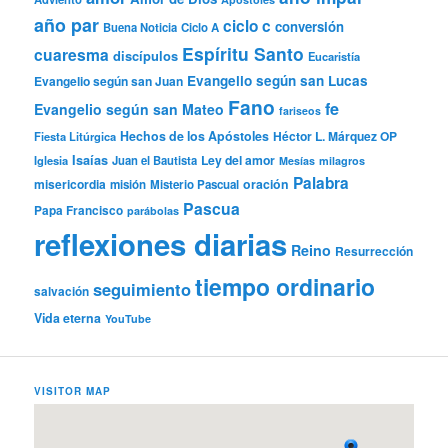
año par
ciclo c
conversión
Buena Noticia
Ciclo A
Espíritu Santo
cuaresma
discípulos
Eucaristía
Evangelio según san Lucas
Evangelio según san Juan
Fano
fe
Evangelio según san Mateo
fariseos
Hechos de los Apóstoles
Héctor L. Márquez OP
Fiesta Litúrgica
Isaías
Ley del amor
Iglesia
Juan el Bautista
Mesías
milagros
Palabra
misericordia
oración
misión
Misterio Pascual
Pascua
Papa Francisco
parábolas
reflexiones diarias
Reino
Resurrección
tiempo ordinario
seguimiento
salvación
Vida eterna
YouTube
VISITOR MAP