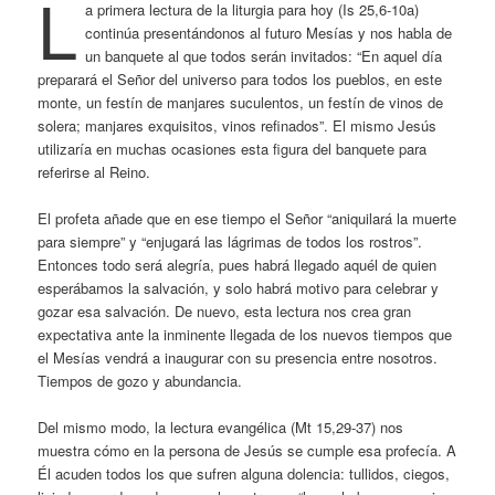
L
a primera lectura de la liturgia para hoy (Is 25,6-10a)
continúa presentándonos al futuro Mesías y nos habla de
un banquete al que todos serán invitados: “En aquel día
preparará el Señor del universo para todos los pueblos, en este
monte, un festín de manjares suculentos, un festín de vinos de
solera; manjares exquisitos, vinos refinados”. El mismo Jesús
utilizaría en muchas ocasiones esta figura del banquete para
referirse al Reino.
El profeta añade que en ese tiempo el Señor “aniquilará la muerte
para siempre” y “enjugará las lágrimas de todos los rostros”.
Entonces todo será alegría, pues habrá llegado aquél de quien
esperábamos la salvación, y solo habrá motivo para celebrar y
gozar esa salvación. De nuevo, esta lectura nos crea gran
expectativa ante la inminente llegada de los nuevos tiempos que
el Mesías vendrá a inaugurar con su presencia entre nosotros.
Tiempos de gozo y abundancia.
Del mismo modo, la lectura evangélica (Mt 15,29-37) nos
muestra cómo en la persona de Jesús se cumple esa profecía. A
Él acuden todos los que sufren alguna dolencia: tullidos, ciegos,