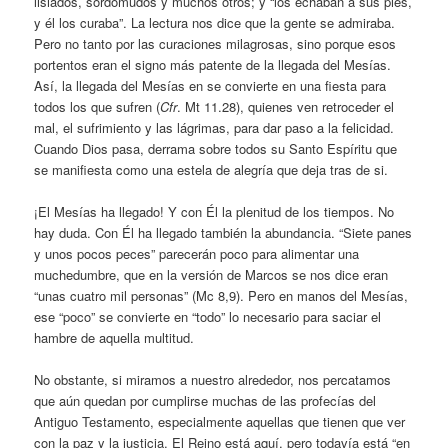
lisiados, sordomudos y muchos otros; y “los echaban a sus pies,
y él los curaba”. La lectura nos dice que la gente se admiraba.
Pero no tanto por las curaciones milagrosas, sino porque esos
portentos eran el signo más patente de la llegada del Mesías.
Así, la llegada del Mesías en se convierte en una fiesta para
todos los que sufren (
Cfr
. Mt 11.28), quienes ven retroceder el
mal, el sufrimiento y las lágrimas, para dar paso a la felicidad.
Cuando Dios pasa, derrama sobre todos su Santo Espíritu que
se manifiesta como una estela de alegría que deja tras de si.
¡El Mesías ha llegado! Y con Él la plenitud de los tiempos. No
hay duda. Con Él ha llegado también la abundancia. “Siete panes
y unos pocos peces” parecerán poco para alimentar una
muchedumbre, que en la versión de Marcos se nos dice eran
“unas cuatro mil personas” (Mc 8,9). Pero en manos del Mesías,
ese “poco” se convierte en “todo” lo necesario para saciar el
hambre de aquella multitud.
No obstante, si miramos a nuestro alrededor, nos percatamos
que aún quedan por cumplirse muchas de las profecías del
Antiguo Testamento, especialmente aquellas que tienen que ver
con la paz y la justicia. El Reino está aquí, pero todavía está “en