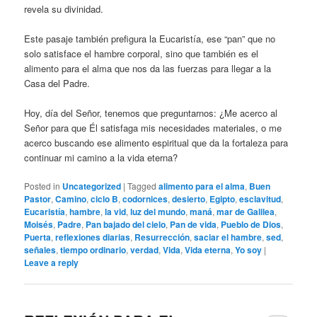
revela su divinidad.
Este pasaje también prefigura la Eucaristía, ese “pan” que no
solo satisface el hambre corporal, sino que también es el
alimento para el alma que nos da las fuerzas para llegar a la
Casa del Padre.
Hoy, día del Señor, tenemos que preguntarnos: ¿Me acerco al
Señor para que Él satisfaga mis necesidades materiales, o me
acerco buscando ese alimento espiritual que da la fortaleza para
continuar mi camino a la vida eterna?
Posted in
Uncategorized
|
Tagged
alimento para el alma
,
Buen
Pastor
,
Camino
,
ciclo B
,
codornices
,
desierto
,
Egipto
,
esclavitud
,
Eucaristía
,
hambre
,
la vid
,
luz del mundo
,
maná
,
mar de Galilea
,
Moisés
,
Padre
,
Pan bajado del cielo
,
Pan de vida
,
Pueblo de Dios
,
Puerta
,
reflexiones diarias
,
Resurrección
,
saciar el hambre
,
sed
,
señales
,
tiempo ordinario
,
verdad
,
Vida
,
Vida eterna
,
Yo soy
|
Leave a reply