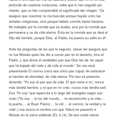
profundo de nuestros corazones, sabe que lo han seguido por
interés, que no han comprendido el significado del milagro: “Os
aseguro que vosotros no me buscáis porque hayáis visto las
señales milagrosas, sino porque habéis comido hasta hartaros.
No trabajéis por la comida que se acaba, sino por la comida que
permanece y os da vida eterna. Ésta es la comida que os dará el
Hijo del hombre, porque Dios, el Padre, ha puesto su sello en él”.
Ante las preguntas de los que le seguían, Jesús les asegura que
no fue Moisés quien les dio a comer pan en el desierto, sino el
Padre, y que ahora el verdadero pan que Dios les da “es aquel
que ha bajado del cielo y da vida al mundo”. Se nos está
presentando Él mismo como ese único pan capaz de satisfacer
el hambre de eternidad, de vida eterna. Por eso se presenta
diciendo: “Yo soy el pan que da vida. El que viene a mí, nunca
más tendrá hambre, y el que en mí cree, nunca más tendrá sed”.
Ese “Yo soy” que repercute a lo largo del evangelio según san
Juan (“Yo soy… la luz del mundo,… la resurrección y la vida,…
la puerta,… el Buen Pastor,… la vid,… el camino, la verdad y la
vida”.) nos evoca el nombre con que Yahvé se presentó a
Moisés en la zarza ardiendo (Ex 3,14). De ese modo Jesús