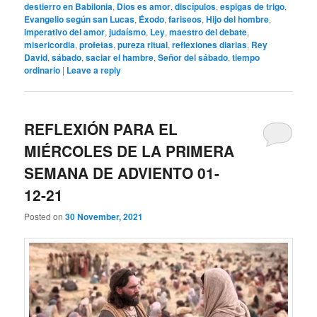
destierro en Babilonia
,
Dios es amor
,
discípulos
,
espigas de trigo
,
Evangelio según san Lucas
,
Éxodo
,
fariseos
,
Hijo del hombre
,
imperativo del amor
,
judaísmo
,
Ley
,
maestro del debate
,
misericordia
,
profetas
,
pureza ritual
,
reflexiones diarias
,
Rey
David
,
sábado
,
saciar el hambre
,
Señor del sábado
,
tiempo
ordinario
|
Leave a reply
REFLEXIÓN PARA EL
MIÉRCOLES DE LA PRIMERA
SEMANA DE ADVIENTO 01-
12-21
Posted on
30 November, 2021