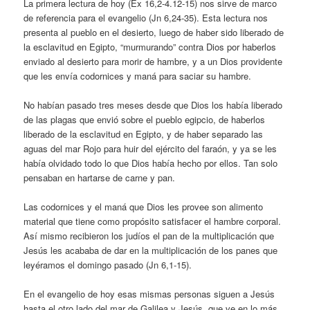
La primera lectura de hoy (Ex 16,2-4.12-15) nos sirve de marco
de referencia para el evangelio (Jn 6,24-35). Esta lectura nos
presenta al pueblo en el desierto, luego de haber sido liberado de
la esclavitud en Egipto, “murmurando” contra Dios por haberlos
enviado al desierto para morir de hambre, y a un Dios providente
que les envía codornices y maná para saciar su hambre.
No habían pasado tres meses desde que Dios los había liberado
de las plagas que envió sobre el pueblo egipcio, de haberlos
liberado de la esclavitud en Egipto, y de haber separado las
aguas del mar Rojo para huir del ejército del faraón, y ya se les
había olvidado todo lo que Dios había hecho por ellos. Tan solo
pensaban en hartarse de carne y pan.
Las codornices y el maná que Dios les provee son alimento
material que tiene como propósito satisfacer el hambre corporal.
Así mismo recibieron los judíos el pan de la multiplicación que
Jesús les acababa de dar en la multiplicación de los panes que
leyéramos el domingo pasado (Jn 6,1-15).
En el evangelio de hoy esas mismas personas siguen a Jesús
hasta el otro lado del mar de Galilea y Jesús, que ve en lo más