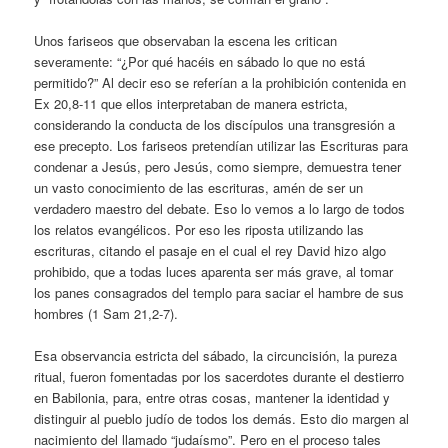
Unos fariseos que observaban la escena les critican
severamente: “¿Por qué hacéis en sábado lo que no está
permitido?” Al decir eso se referían a la prohibición contenida en
Ex 20,8-11 que ellos interpretaban de manera estricta,
considerando la conducta de los discípulos una transgresión a
ese precepto. Los fariseos pretendían utilizar las Escrituras para
condenar a Jesús, pero Jesús, como siempre, demuestra tener
un vasto conocimiento de las escrituras, amén de ser un
verdadero maestro del debate. Eso lo vemos a lo largo de todos
los relatos evangélicos. Por eso les riposta utilizando las
escrituras, citando el pasaje en el cual el rey David hizo algo
prohibido, que a todas luces aparenta ser más grave, al tomar
los panes consagrados del templo para saciar el hambre de sus
hombres (1 Sam 21,2-7).
Esa observancia estricta del sábado, la circuncisión, la pureza
ritual, fueron fomentadas por los sacerdotes durante el destierro
en Babilonia, para, entre otras cosas, mantener la identidad y
distinguir al pueblo judío de todos los demás. Esto dio margen al
nacimiento del llamado “judaísmo”. Pero en el proceso tales