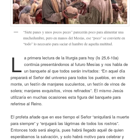
“Siete panes y unos pocos peces” parecerán poco para alimentar una
muchedumbre, pero en manos del Mesías, ese “poco” se convierte en
“todo” lo necesario para saciar el hambre de aquella multitud.
L
a primera lectura de la liturgia para hoy (Is 25,6-10a)
continúa presentándonos al futuro Mesías y nos habla de
un banquete al que todos serán invitados: “En aquel día
preparará el Señor del universo para todos los pueblos, en este
monte, un festín de manjares suculentos, un festín de vinos de
solera; manjares exquisitos, vinos refinados”. El mismo Jesús
utilizaría en muchas ocasiones esta figura del banquete para
referirse al Reino.
El profeta añade que en ese tiempo el Señor “aniquilará la muerte
para siempre” y “enjugará las lágrimas de todos los rostros”.
Entonces todo será alegría, pues habrá llegado aquél de quien
esperábamos la salvación, y solo habrá motivo para celebrar y