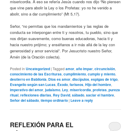
misericordia. A eso se refería Jesús cuando nos dijo “No piensen
que vine para abolir la Ley o los Profetas: yo no he venido a
abolir, sino a dar cumplimiento” (Mt 5,17).
Señor, “no permitas que los mandamientos y las reglas de
conducta se interpongan entre ti y nosotros, tu pueblo, sino que
nos dirijan suavemente, como buenas educadoras, hacia ti y
hacia nuestro prójimo; y enséñanos a ir más allá de la ley con
generosidad y amor servicial”. Por Jesucristo nuestro Señor,
Amén (de la Oración colecta).
Posted in
Uncategorized
|
Tagged
amor
,
año impar
,
circuncisión
,
conocimiento de las Escrituras
,
cumplimiento
,
cumplo y miento
,
destierro en Babilonia
,
Dios es amor
,
discípulos
,
espigas de trigo
,
Evangelio según san Lucas
,
Éxodo
,
fariseos
,
Hijo del hombre
,
imperativo del amor
,
judaísmo
,
Ley
,
misericordia
,
profetas
,
pureza
ritual
,
reflexiones diarias
,
Rey David
,
sábado
,
saciar el hambre
,
Señor del sábado
,
tiempo ordinario
|
Leave a reply
REFLEXIÓN PARA EL