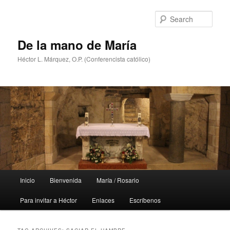
Skip
Skip
to
to
Sear
primary
secondary
content
content
De la mano de María
Héctor L. Márquez, O.P. (Conferencista católico)
Main
Inicio
Bienvenida
María / Rosario
menu
Para invitar a Héctor
Enlaces
Escríbenos