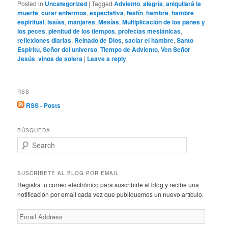
Posted in
Uncategorized
|
Tagged
Adviento
,
alegría
,
aniquilará la
muerte
,
curar enfermos
,
expectativa
,
festín
,
hambre
,
hambre
espiritual
,
Isaías
,
manjares
,
Mesías
,
Multiplicación de los panes y
los peces
,
plenitud de los tiempos
,
profecías mesiánicas
,
reflexiones diarias
,
Reinado de Dios
,
saciar el hambre
,
Santo
Espíritu
,
Señor del universo
,
Tiempo de Adviento
,
Ven Señor
Jesús
,
vinos de solera
|
Leave a reply
RSS
RSS - Posts
BÚSQUEDA
S
e
a
r
SUSCRÍBETE AL BLOG POR EMAIL
c
Registra tu correo electrónico para suscribirte al blog y recibe una
h
notificación por email cada vez que publiquemos un nuevo artículo.
Email
Address