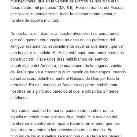
muchedumbre, que en la versión de Marcos se nos dice eran
“unas cuatro mil personas” (Mc 8,9). Pero en manos del Mesías,
ese “poco” se convierte en “todo” lo necesario para saciar el
hambre de aquella multitud.
No obstante, si miramos a nuestro alrededor, nos percatamos
que aún quedan por cumplirse muchas de las profecías del
Antiguo Testamento, especialmente aquellas que tienen que ver
con la paz y la justicia. El Reino está aquí, pero todavía está “en
construcción”. Hace unos días hablábamos del sentido
escatológico del Adviento, de esa espera de la segunda venida
de Jesús que va a marcar la culminación de los tiempos, cuando
se establecerá definitivamente el Reinado de Dios por toda la
eternidad. En ese sentido, el Adviento adquiere también para
nosotros un significado parecido al que le daban los primeros
cristianos.
Hoy vemos cuántos hermanos padecen de hambre, como
aquella muchedumbre que seguía a Jesús. Y la solución del
hambre se encontró en el reparto fraterno, en el amor que nos
lleva a estar atentos a las necesidades de los demás. En
ninguno de los evangelios se menciona quién tenía los panes y