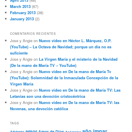
April 2013
(48)
March 2013
(67)
February 2013
(38)
January 2013
(2)
COMENTARIOS RECIENTES
Jose y Angie
on
Nuevo vídeo en Héctor L. Márquez, O.P.
(YouTube) – La Octava de Navidad; porque un día no es
suficiente
Jose y Angie
on
La Virgen María y el misterio de la Navidad
(De la mano de María TV – YouTube)
Jose y Angie
on
Nuevo vídeo en De la mano de María Tv
(YouTube): Solemnidad de la Inmaculada Concepción de la
Virgen María
Jose y Angie
on
Nuevo vídeo en De la mano de María TV: Las
Letanías son una devoción cristocéntrica
Jose y Angie
on
Nuevo vídeo en De la mano de María TV: las
Novenas, una devoción católica
TAGS
año impar
amor
Amor de Dios
Adviento
Apóstoles