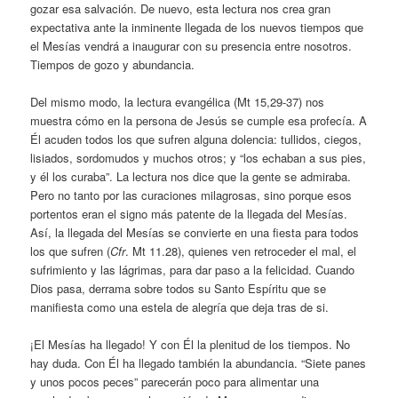
gozar esa salvación. De nuevo, esta lectura nos crea gran
expectativa ante la inminente llegada de los nuevos tiempos que
el Mesías vendrá a inaugurar con su presencia entre nosotros.
Tiempos de gozo y abundancia.
Del mismo modo, la lectura evangélica (Mt 15,29-37) nos
muestra cómo en la persona de Jesús se cumple esa profecía. A
Él acuden todos los que sufren alguna dolencia: tullidos, ciegos,
lisiados, sordomudos y muchos otros; y “los echaban a sus pies,
y él los curaba”. La lectura nos dice que la gente se admiraba.
Pero no tanto por las curaciones milagrosas, sino porque esos
portentos eran el signo más patente de la llegada del Mesías.
Así, la llegada del Mesías se convierte en una fiesta para todos
los que sufren (
Cfr
. Mt 11.28), quienes ven retroceder el mal, el
sufrimiento y las lágrimas, para dar paso a la felicidad. Cuando
Dios pasa, derrama sobre todos su Santo Espíritu que se
manifiesta como una estela de alegría que deja tras de si.
¡El Mesías ha llegado! Y con Él la plenitud de los tiempos. No
hay duda. Con Él ha llegado también la abundancia. “Siete panes
y unos pocos peces” parecerán poco para alimentar una