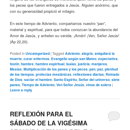
los peces que fueron entregados a Jesús. Alguien anónimo, que
con su generosidad propició el milagro.
En este tiempo de Adviento, compartamos nuestro “pan”,
material y espiritual, para que todos conozcan la abundancia del
Amor de Jesús, y anhelen su venida. ¡Amén! ¡Ven, Señor Jesús!
(Ap 22,20).
Posted in
Uncategorized
|
Tagged
Adviento
,
alegría
,
aniquilará la
muerte
,
curar enfermos
,
Evangelio según san Mateo
,
expectativa
,
festín
,
hambre
,
hambre espiritual
,
Isaías
,
justicia
,
manjares
,
Mesías
,
Multiplicación de los panes y los peces
,
pan
,
paz
,
plenitud
de los tiempos
,
profecías mesiánicas
,
reflexiones diarias
,
Reinado
de Dios
,
saciar el hambre
,
Santo Espíritu
,
Señor del universo
,
siete
panes
,
Tiempo de Adviento
,
Ven Señor Jesús
,
vinos de solera
|
Leave a reply
REFLEXIÓN PARA EL
SÁBADO DE LA VIGÉSIMA