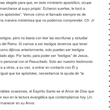
as elegido para que, en este ministerio apostólico, ocupe
marcharse al suyo propio’. Echaron suertes, le tocó a
once apóstoles”. Vemos cómo el llamado siempre es de
 una manera misteriosa que no podemos comprender.
Cfr
. Jr
tigos; pero no basta con leer las escrituras y estudiar
a del Reino. Si vamos a ser testigos tenemos que tener
como dijimos anteriormente, solo pueden ser testigos
ado algo. Por tanto, para poder ser “testigos” de Jesús,
o personal con el Resucitado. Solo así nuestro testimonio
a a otros, a su vez, a entrar en contacto con Él y
igual que los apóstoles, necesitamos la ayuda de “la
bles ocasiones, el Espíritu Santo es el Amor de Dios que
r eso en la lectura evangélica que contemplamos hoy (Jn
ermanecer en su Amor.