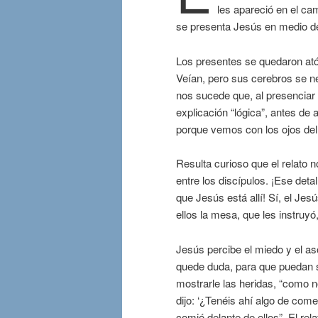
les apareció en el c
se presenta Jesús en medio de 
Los presentes se quedaron atón
Veían, pero sus cerebros se n
nos sucede que, al presencia
explicación “lógica”, antes de
porque vemos con los ojos del 
Resulta curioso que el relato 
entre los discípulos. ¡Ese deta
que Jesús está allí! Sí, el Je
ellos la mesa, que les instruy
Jesús percibe el miedo y el as
quede duda, para que puedan s
mostrarle las heridas, “como n
dijo: ‘¿Tenéis ahí algo de come
comió delante de ellos”. El rel