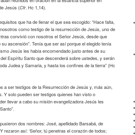
aban reunidos en oración en la estancia superior en
de Jesús (
Cfr
. Hc 1,14).
quisitos que ha de llenar el que sea escogido: “Hace falta,
 nosotros como testigo de la resurrección de Jesús, uno de
tras convivió con nosotros el Señor Jesús, desde que
e su ascensión”. Tenía que ser así porque el elegido tenía
mismo Jesús les había encomendado justo antes de su
a del Espíritu Santo que descenderá sobre ustedes, y serán
toda Judea y Samaria, y hasta los confines de la tierra” (Hc
s a ser testigos de la Resurrección de Jesús y, más aún,
s. Y solo pueden ser testigos quienes han visto o
der llevar a cabo su misión evangelizadora Jesús les
 Santo”.
ropusieron dos nombres: José, apellidado Barsabá, de
 rezaron así: ‘Señor, tú penetras el corazón de todos;