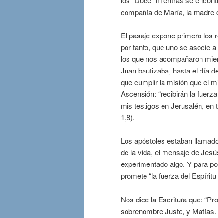
los “Doce” mientras se encontr
compañía de María, la madre 
El pasaje expone primero los re
por tanto, que uno se asocie a
los que nos acompañaron mien
Juan bautizaba, hasta el día d
que cumplir la misión que el 
Ascensión: “recibirán la fuerz
mis testigos en Jerusalén, en 
1,8).
Los apóstoles estaban llamado
de la vida, el mensaje de Jesú
experimentado algo. Y para po
promete “la fuerza del Espíritu
Nos dice la Escritura que: “P
sobrenombre Justo, y Matías. Y