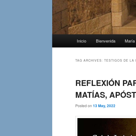
Main
Inicio
Bienvenida
María 
menu
TAG ARCHIVES:
TESTIGOS DE LA
REFLEXIÓN PAR
MATÍAS, APÓST
Posted on
13 May, 2022