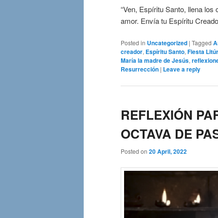
“Ven, Espíritu Santo, llena los
amor. Envía tu Espíritu Creador
Posted in
Uncategorized
|
Tagged
A
creador
,
Espíritu Santo
,
Fiesta Litú
María la madre de Jesús
,
reflexion
Resurrección
|
Leave a reply
REFLEXIÓN PAR
OCTAVA DE PAS
Posted on
20 April, 2022