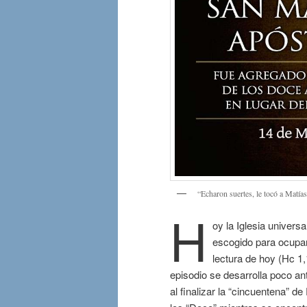
“Echaron suertes, le tocó a Matías
H
oy la Iglesia universa
escogido para ocupar
lectura de hoy (Hc 1,
episodio se desarrolla poco a
al finalizar la “cincuentena” d