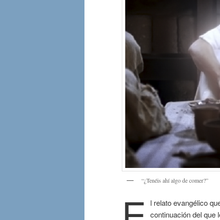
“¿Tenéis ahí algo de comer?”
E
l relato evangélico qu
continuación del que 