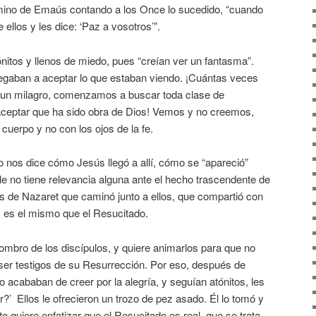
amino de Emaús contando a los Once lo sucedido, “cuando
ellos y les dice: ‘Paz a vosotros’”.
itos y llenos de miedo, pues “creían ver un fantasma”.
egaban a aceptar lo que estaban viendo. ¡Cuántas veces
r un milagro, comenzamos a buscar toda clase de
 aceptar que ha sido obra de Dios! Vemos y no creemos,
cuerpo y no con los ojos de la fe.
no nos dice cómo Jesús llegó a allí, cómo se “apareció”
lle no tiene relevancia alguna ante el hecho trascendente de
sús de Nazaret que caminó junto a ellos, que compartió con
ó, es el mismo que el Resucitado.
ombro de los discípulos, y quiere animarlos para que no
er testigos de su Resurrección. Por eso, después de
o acababan de creer por la alegría, y seguían atónitos, les
r?’ Ellos le ofrecieron un trozo de pez asado. Él lo tomó y
ato quiere enfatizar que el Resucitado es real, que se trata