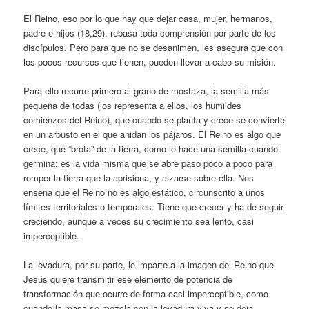
El Reino, eso por lo que hay que dejar casa, mujer, hermanos,
padre e hijos (18,29), rebasa toda comprensión por parte de los
discípulos. Pero para que no se desanimen, les asegura que con
los pocos recursos que tienen, pueden llevar a cabo su misión.
Para ello recurre primero al grano de mostaza, la semilla más
pequeña de todas (los representa a ellos, los humildes
comienzos del Reino), que cuando se planta y crece se convierte
en un arbusto en el que anidan los pájaros. El Reino es algo que
crece, que “brota” de la tierra, como lo hace una semilla cuando
germina; es la vida misma que se abre paso poco a poco para
romper la tierra que la aprisiona, y alzarse sobre ella. Nos
enseña que el Reino no es algo estático, circunscrito a unos
límites territoriales o temporales. Tiene que crecer y ha de seguir
creciendo, aunque a veces su crecimiento sea lento, casi
imperceptible.
La levadura, por su parte, le imparte a la imagen del Reino que
Jesús quiere transmitir ese elemento de potencia de
transformación que ocurre de forma casi imperceptible, como
cuando la masa se mezcla con la levadura viva y se deja