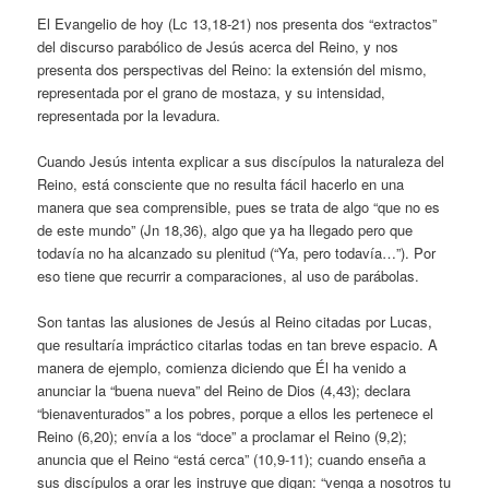
El Evangelio de hoy (Lc 13,18-21) nos presenta dos “extractos”
del discurso parabólico de Jesús acerca del Reino, y nos
presenta dos perspectivas del Reino: la extensión del mismo,
representada por el grano de mostaza, y su intensidad,
representada por la levadura.
Cuando Jesús intenta explicar a sus discípulos la naturaleza del
Reino, está consciente que no resulta fácil hacerlo en una
manera que sea comprensible, pues se trata de algo “que no es
de este mundo” (Jn 18,36), algo que ya ha llegado pero que
todavía no ha alcanzado su plenitud (“Ya, pero todavía…”). Por
eso tiene que recurrir a comparaciones, al uso de parábolas.
Son tantas las alusiones de Jesús al Reino citadas por Lucas,
que resultaría impráctico citarlas todas en tan breve espacio. A
manera de ejemplo, comienza diciendo que Él ha venido a
anunciar la “buena nueva” del Reino de Dios (4,43); declara
“bienaventurados” a los pobres, porque a ellos les pertenece el
Reino (6,20); envía a los “doce” a proclamar el Reino (9,2);
anuncia que el Reino “está cerca” (10,9-11); cuando enseña a
sus discípulos a orar les instruye que digan: “venga a nosotros tu