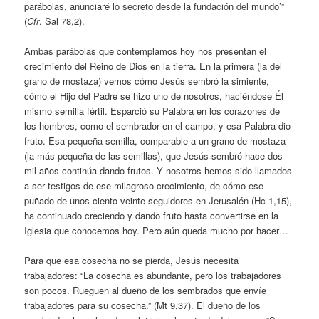
parábolas, anunciaré lo secreto desde la fundación del mundo’”
(
Cfr
. Sal 78,2).
Ambas parábolas que contemplamos hoy nos presentan el
crecimiento del Reino de Dios en la tierra. En la primera (la del
grano de mostaza) vemos cómo Jesús sembró la simiente,
cómo el Hijo del Padre se hizo uno de nosotros, haciéndose Él
mismo semilla fértil. Esparció su Palabra en los corazones de
los hombres, como el sembrador en el campo, y esa Palabra dio
fruto. Esa pequeña semilla, comparable a un grano de mostaza
(la más pequeña de las semillas), que Jesús sembró hace dos
mil años continúa dando frutos. Y nosotros hemos sido llamados
a ser testigos de ese milagroso crecimiento, de cómo ese
puñado de unos ciento veinte seguidores en Jerusalén (Hc 1,15),
ha continuado creciendo y dando fruto hasta convertirse en la
Iglesia que conocemos hoy. Pero aún queda mucho por hacer…
Para que esa cosecha no se pierda, Jesús necesita
trabajadores: “La cosecha es abundante, pero los trabajadores
son pocos. Rueguen al dueño de los sembrados que envíe
trabajadores para su cosecha.” (Mt 9,37). El dueño de los