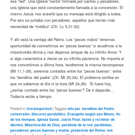
esa “red”. Una Iglesia “santa” formada por santos y pecadores;
una Iglesia que está constantemente llamada a la conversión. El
mismo Jesús nos enseñó que su mensaje está dirigido a todos.
Por eso se juntaba con pecadores, aquellos que tenían más
necesidad de “médico” (
Cfr
. Lc 5,31-32).
Y ahí está la ventaja del Reino. Los “peces malos” tenemos
oportunidad de convertirnos en “peces buenos” si acudimos a la
misericordia divina y nos dejamos arropar de su infinito Amor. Y
si algo caracteriza a Jesús es su infinita paciencia. No importa si
nos convertimos a última hora, tendremos la misma recompensa
(Mt 11,1-26), seremos contados entre los “peces buenos”, entre
los “benditos del padre” (
Cfr
. Mt 25,34). El problema estriba en
que no sabemos el día ni la hora (Mt 24,36). Si fuera hoy,
¿serías contado entre los “peces buenos”? De ti depende…
Todavía estás a tiempo.
Posted in
Uncategorized
|
Tagged
año par
,
benditos del Padre
,
conversión
,
discurso parabólico
,
Evangelio según san Mateo
,
fin
de los tiempos
,
Iglesia Santa
,
Juicio Final
,
llanto y rechinar de
dientes
,
Misericordia de Dios
,
parábola de la red
,
parábolas
,
pecadores
,
peces buenos y malos
,
presencia del Reino
,
red
,