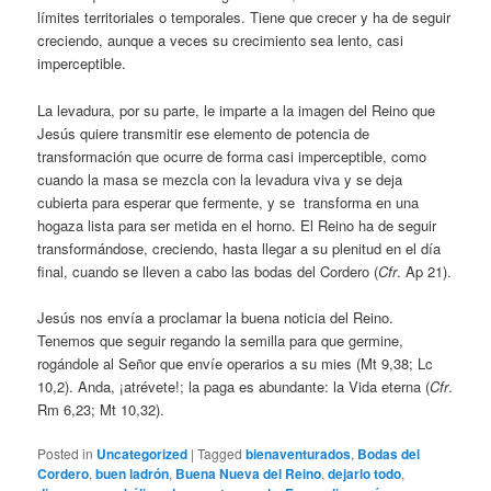
límites territoriales o temporales. Tiene que crecer y ha de seguir
creciendo, aunque a veces su crecimiento sea lento, casi
imperceptible.
La levadura, por su parte, le imparte a la imagen del Reino que
Jesús quiere transmitir ese elemento de potencia de
transformación que ocurre de forma casi imperceptible, como
cuando la masa se mezcla con la levadura viva y se deja
cubierta para esperar que fermente, y se transforma en una
hogaza lista para ser metida en el horno. El Reino ha de seguir
transformándose, creciendo, hasta llegar a su plenitud en el día
final, cuando se lleven a cabo las bodas del Cordero (
Cfr
. Ap 21).
Jesús nos envía a proclamar la buena noticia del Reino.
Tenemos que seguir regando la semilla para que germine,
rogándole al Señor que envíe operarios a su mies (Mt 9,38; Lc
10,2). Anda, ¡atrévete!; la paga es abundante: la Vida eterna (
Cfr
.
Rm 6,23; Mt 10,32).
Posted in
Uncategorized
|
Tagged
bienaventurados
,
Bodas del
Cordero
,
buen ladrón
,
Buena Nueva del Reino
,
dejarlo todo
,