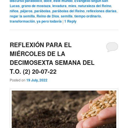
discurso parabólico
,
doce
,
este mundo
,
Evangelio según san
Lucas
,
grano de mostaza
,
levadura
,
mies
,
naturaleza del Reino
,
niños
,
pájaros
,
parábolas
,
parábolas del Reino
,
reflexiones diarias
,
regar la semilla
,
Reino de Dios
,
semilla
,
tiempo ordinario
,
transformación
,
ya pero todavía
|
1
Reply
REFLEXIÓN PARA EL
MIÉRCOLES DE LA
DECIMOSEXTA SEMANA DEL
T.O. (2) 20-07-22
Posted on
19 July, 2022