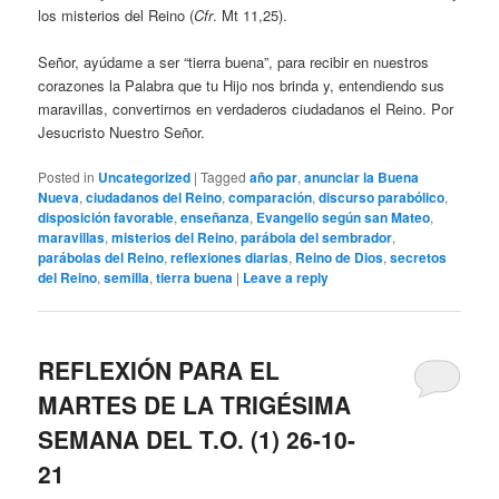
los misterios del Reino (
Cfr
. Mt 11,25).
Señor, ayúdame a ser “tierra buena”, para recibir en nuestros
corazones la Palabra que tu Hijo nos brinda y, entendiendo sus
maravillas, convertirnos en verdaderos ciudadanos el Reino. Por
Jesucristo Nuestro Señor.
Posted in
Uncategorized
|
Tagged
año par
,
anunciar la Buena
Nueva
,
ciudadanos del Reino
,
comparación
,
discurso parabólico
,
disposición favorable
,
enseñanza
,
Evangelio según san Mateo
,
maravillas
,
misterios del Reino
,
parábola del sembrador
,
parábolas del Reino
,
reflexiones diarias
,
Reino de Dios
,
secretos
del Reino
,
semilla
,
tierra buena
|
Leave a reply
REFLEXIÓN PARA EL
MARTES DE LA TRIGÉSIMA
SEMANA DEL T.O. (1) 26-10-
21