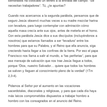
sembrados ha colocado un letrero a la entrada del campo: “Se
necesitan trabajadores”. Tú, ¿te apuntas?
Cuando nos acercamos a la segunda parábola, pensamos que de
seguro Jesús observó muchas veces a su madre mezclar harina
con levadura, para luego contemplar con admiración cómo
aquella masa crecía ante sus ojos, antes de meterla en el horno.
Con esta parábola Jesús dice a sus discípulos (incluyéndonos a
nosotros) que estamos llamados a ser “levadura” entre los
hombres para que su Palabra, y el Reino que ella anuncia, siga
creciendo hasta llegar a los confines de la tierra. Por eso el papa
Francisco nos llama a salir al mundo, a “las periferias”, para que
ese mensaje de salvación que nos trae Jesús llegue a todos,
porque “Dios, nuestro Salvador… quiere que todos los hombres
se salven y lleguen al conocimiento pleno de la verdad” (1Tm
2,3-4).
Pidamos al Señor por el aumento en las vocaciones
sacerdotales, diaconales y religiosas, y para que cada día haya
más laicos comprometidos dispuestos a trabajar hombro a
hombro con los consagrados en el anuncio del Reino.