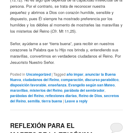
persona. Por el contrario, se trata de reconocer nuestra
pequeñez y abrirnos a Dios con corazón humilde, sensible y
dispuesto, pues Él siempre ha mostrado preferencia por los
humildes y los débiles al momento de mostrarles las maravillas y
los misterios del Reino (
Cfr
. Mt 11,25).
Señor, ayúdame a ser “tierra buena”, para recibir en nuestros
corazones la Palabra que tu Hijo nos brinda y, entendiendo sus
maravillas, convertirnos en verdaderos ciudadanos el Reino. Por
Jesucristo Nuestro Señor.
Posted in
Uncategorized
|
Tagged
año impar
,
anunciar la Buena
Nueva
,
ciudadanos del Reino
,
comparación
,
discurso parabólico
,
disposición favorable
,
enseñanza
,
Evangelio según san Mateo
,
maravillas
,
misterios del Reino
,
parábola del sembrador
,
parábolas del Reino
,
reflexiones diarias
,
Reino de Dios
,
secretos
del Reino
,
semilla
,
tierra buena
|
Leave a reply
REFLEXIÓN PARA EL