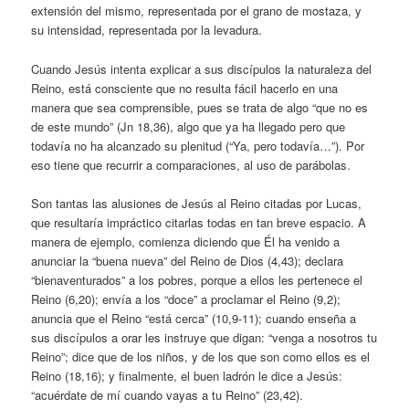
extensión del mismo, representada por el grano de mostaza, y
su intensidad, representada por la levadura.
Cuando Jesús intenta explicar a sus discípulos la naturaleza del
Reino, está consciente que no resulta fácil hacerlo en una
manera que sea comprensible, pues se trata de algo “que no es
de este mundo” (Jn 18,36), algo que ya ha llegado pero que
todavía no ha alcanzado su plenitud (“Ya, pero todavía…”). Por
eso tiene que recurrir a comparaciones, al uso de parábolas.
Son tantas las alusiones de Jesús al Reino citadas por Lucas,
que resultaría impráctico citarlas todas en tan breve espacio. A
manera de ejemplo, comienza diciendo que Él ha venido a
anunciar la “buena nueva” del Reino de Dios (4,43); declara
“bienaventurados” a los pobres, porque a ellos les pertenece el
Reino (6,20); envía a los “doce” a proclamar el Reino (9,2);
anuncia que el Reino “está cerca” (10,9-11); cuando enseña a
sus discípulos a orar les instruye que digan: “venga a nosotros tu
Reino”; dice que de los niños, y de los que son como ellos es el
Reino (18,16); y finalmente, el buen ladrón le dice a Jesús:
“acuérdate de mí cuando vayas a tu Reino” (23,42).