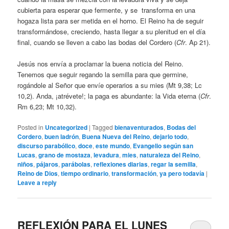
cubierta para esperar que fermente, y se transforma en una
hogaza lista para ser metida en el horno. El Reino ha de seguir
transformándose, creciendo, hasta llegar a su plenitud en el día
final, cuando se lleven a cabo las bodas del Cordero (
Cfr
. Ap 21).
Jesús nos envía a proclamar la buena noticia del Reino.
Tenemos que seguir regando la semilla para que germine,
rogándole al Señor que envíe operarios a su mies (Mt 9,38; Lc
10,2). Anda, ¡atrévete!; la paga es abundante: la Vida eterna (
Cfr
.
Rm 6,23; Mt 10,32).
Posted in
Uncategorized
|
Tagged
bienaventurados
,
Bodas del
Cordero
,
buen ladrón
,
Buena Nueva del Reino
,
dejarlo todo
,
discurso parabólico
,
doce
,
este mundo
,
Evangelio según san
Lucas
,
grano de mostaza
,
levadura
,
mies
,
naturaleza del Reino
,
niños
,
pájaros
,
parábolas
,
reflexiones diarias
,
regar la semilla
,
Reino de Dios
,
tiempo ordinario
,
transformación
,
ya pero todavía
|
Leave a reply
REFLEXIÓN PARA EL LUNES