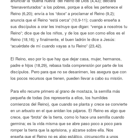
anunciar la “buena nueva” del Reino de Dios (4,43); declara
“bienaventurados” a los pobres, porque a ellos les pertenece el
Reino (6,20); envía a los “doce” a proclamar el Reino (9,2);
anuncia que el Reino “está cerca” (10,9-11); cuando enseña a
sus discípulos a orar les instruye que digan: “venga a nosotros tu
Reino”; dice que de los niños, y de los que son como ellos es el
Reino (18,16); y finalmente, el buen ladrón le dice a Jesús:
“acuérdate de mí cuando vayas a tu Reino” (23,42).
El Reino, eso por lo que hay que dejar casa, mujer, hermanos,
padre e hijos (18,29), rebasa toda comprensión por parte de los
discípulos. Pero para que no se desanimen, les asegura que con
los pocos recursos que tienen, pueden llevar a cabo su misión.
Para ello recurre primero al grano de mostaza, la semilla más
pequeña de todas (los representa a ellos, los humildes
comienzos del Reino), que cuando se planta y crece se convierte
en un arbusto en el que anidan los pájaros. El Reino es algo que
crece, que “brota” de la tierra, como lo hace una semilla cuando
germina; es la vida misma que se abre paso poco a poco para
romper la tierra que la aprisiona, y alzarse sobre ella. Nos
enseña que el Reino no es algo estático, circunscrito a unos