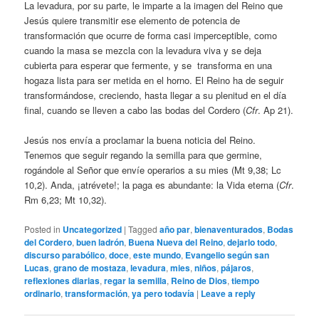
La levadura, por su parte, le imparte a la imagen del Reino que
Jesús quiere transmitir ese elemento de potencia de
transformación que ocurre de forma casi imperceptible, como
cuando la masa se mezcla con la levadura viva y se deja
cubierta para esperar que fermente, y se transforma en una
hogaza lista para ser metida en el horno. El Reino ha de seguir
transformándose, creciendo, hasta llegar a su plenitud en el día
final, cuando se lleven a cabo las bodas del Cordero (
Cfr
. Ap 21).
Jesús nos envía a proclamar la buena noticia del Reino.
Tenemos que seguir regando la semilla para que germine,
rogándole al Señor que envíe operarios a su mies (Mt 9,38; Lc
10,2). Anda, ¡atrévete!; la paga es abundante: la Vida eterna (
Cfr
.
Rm 6,23; Mt 10,32).
Posted in
Uncategorized
|
Tagged
año par
,
bienaventurados
,
Bodas
del Cordero
,
buen ladrón
,
Buena Nueva del Reino
,
dejarlo todo
,
discurso parabólico
,
doce
,
este mundo
,
Evangelio según san
Lucas
,
grano de mostaza
,
levadura
,
mies
,
niños
,
pájaros
,
reflexiones diarias
,
regar la semilla
,
Reino de Dios
,
tiempo
ordinario
,
transformación
,
ya pero todavía
|
Leave a reply