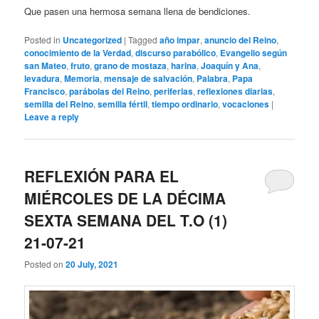
Que pasen una hermosa semana llena de bendiciones.
Posted in
Uncategorized
|
Tagged
año impar
,
anuncio del Reino
,
conocimiento de la Verdad
,
discurso parabólico
,
Evangelio según
san Mateo
,
fruto
,
grano de mostaza
,
harina
,
Joaquín y Ana
,
levadura
,
Memoria
,
mensaje de salvación
,
Palabra
,
Papa
Francisco
,
parábolas del Reino
,
periferias
,
reflexiones diarias
,
semilla del Reino
,
semilla fértil
,
tiempo ordinario
,
vocaciones
|
Leave a reply
REFLEXIÓN PARA EL
MIÉRCOLES DE LA DÉCIMA
SEXTA SEMANA DEL T.O (1)
21-07-21
Posted on
20 July, 2021