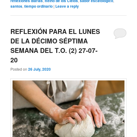
reflexiones diarias
,
Reino de los Cielos
,
sabor escatológico
,
santos
,
tiempo ordinario
|
Leave a reply
REFLEXIÓN PARA EL LUNES
DE LA DÉCIMO SÉPTIMA
SEMANA DEL T.O. (2) 27-07-
20
Posted on
26 July, 2020