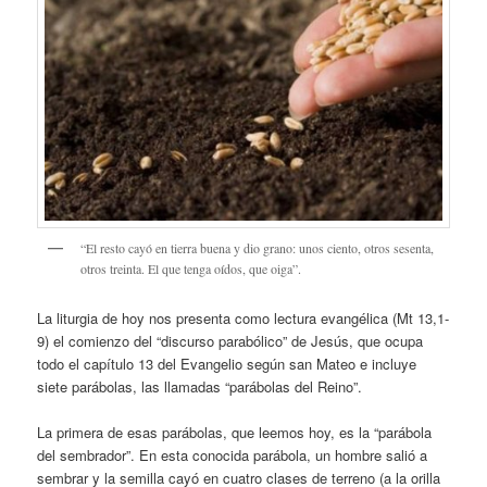
“El resto cayó en tierra buena y dio grano: unos ciento, otros sesenta,
otros treinta. El que tenga oídos, que oiga”.
La liturgia de hoy nos presenta como lectura evangélica (Mt 13,1-
9) el comienzo del “discurso parabólico” de Jesús, que ocupa
todo el capítulo 13 del Evangelio según san Mateo e incluye
siete parábolas, las llamadas “parábolas del Reino”.
La primera de esas parábolas, que leemos hoy, es la “parábola
del sembrador”. En esta conocida parábola, un hombre salió a
sembrar y la semilla cayó en cuatro clases de terreno (a la orilla