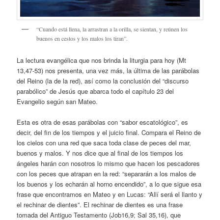
“Cuando está llena, la arrastran a la orilla, se sientan, y reúnen los
buenos en cestos y los malos los tiran”.
La lectura evangélica que nos brinda la liturgia para hoy (Mt
13,47-53) nos presenta, una vez más, la última de las parábolas
del Reino (la de la red), así como la conclusión del “discurso
parabólico” de Jesús que abarca todo el capítulo 23 del
Evangelio según san Mateo.
Esta es otra de esas parábolas con “sabor escatológico”, es
decir, del fin de los tiempos y el juicio final. Compara el Reino de
los cielos con una red que saca toda clase de peces del mar,
buenos y malos. Y nos dice que al final de los tiempos los
ángeles harán con nosotros lo mismo que hacen los pescadores
con los peces que atrapan en la red: “separarán a los malos de
los buenos y los echarán al horno encendido”, a lo que sigue esa
frase que encontramos en Mateo y en Lucas: “Allí será el llanto y
el rechinar de dientes”. El rechinar de dientes es una frase
tomada del Antiguo Testamento (Job16,9; Sal 35,16), que