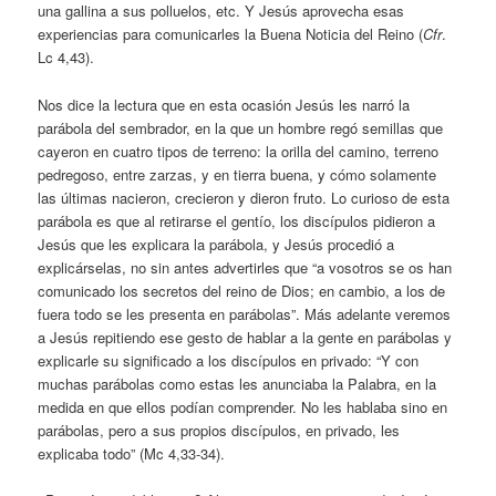
una gallina a sus polluelos, etc. Y Jesús aprovecha esas
experiencias para comunicarles la Buena Noticia del Reino (
Cfr
.
Lc 4,43).
Nos dice la lectura que en esta ocasión Jesús les narró la
parábola del sembrador, en la que un hombre regó semillas que
cayeron en cuatro tipos de terreno: la orilla del camino, terreno
pedregoso, entre zarzas, y en tierra buena, y cómo solamente
las últimas nacieron, crecieron y dieron fruto. Lo curioso de esta
parábola es que al retirarse el gentío, los discípulos pidieron a
Jesús que les explicara la parábola, y Jesús procedió a
explicárselas, no sin antes advertirles que “a vosotros se os han
comunicado los secretos del reino de Dios; en cambio, a los de
fuera todo se les presenta en parábolas”. Más adelante veremos
a Jesús repitiendo ese gesto de hablar a la gente en parábolas y
explicarle su significado a los discípulos en privado: “Y con
muchas parábolas como estas les anunciaba la Palabra, en la
medida en que ellos podían comprender. No les hablaba sino en
parábolas, pero a sus propios discípulos, en privado, les
explicaba todo” (Mc 4,33-34).