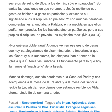
secretos del reino de Dios; a los demás, sólo en parábolas”. Son
varias las ocasiones en que veremos a Jesús repitiendo ese
gesto de hablar a la gente en parábolas y explicarle su
significado a los discípulos en privado: “Y con muchas parábolas
como estas les anunciaba la Palabra, en la medida en que ellos
podían comprender. No les hablaba sino en parábolas, pero a sus
propios discípulos, en privado, les explicaba todo” (Mc 4,33-34).
¿Por qué esa doble vara? Algunos ven en ese gesto de Jesús,
que hoy catalogaríamos de discriminatorio, la importancia que
los “Doce” (y sus sucesores, los obispos) iban a tener en la
Iglesia que Él tenía vislumbrada. El fundamento para lo que hoy
llamamos el “magisterio” de la Iglesia.
Mañana domingo, cuando acudamos a la Casa del Padre y nos
acerquemos a la mesa de la Palabra y a la mesa del Señor a
recibir la Eucaristía, recordemos que estamos recibiendo Vida
eterna. Lindo fin de semana a todos.
Posted in
Uncategorized
|
Tagged
año impar
,
Apóstoles
,
doce
,
escuchar la Palabra de Dios
,
Eucaristía
,
Evangelio según san
Lucas
,
Magisterio de la Iglesia
,
obispos
,
Palabra
,
Palabra de Dios
,