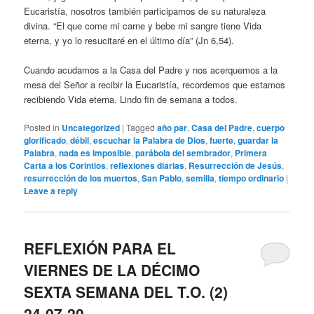
Eucaristía, nosotros también participamos de su naturaleza
divina. “El que come mi carne y bebe mi sangre tiene Vida
eterna, y yo lo resucitaré en el último día” (Jn 6,54).
Cuando acudamos a la Casa del Padre y nos acerquemos a la
mesa del Señor a recibir la Eucaristía, recordemos que estamos
recibiendo Vida eterna. Lindo fin de semana a todos.
Posted in
Uncategorized
|
Tagged
año par
,
Casa del Padre
,
cuerpo
glorificado
,
débil
,
escuchar la Palabra de Dios
,
fuerte
,
guardar la
Palabra
,
nada es imposible
,
parábola del sembrador
,
Primera
Carta a los Corintios
,
reflexiones diarias
,
Resurrección de Jesús
,
resurrección de los muertos
,
San Pablo
,
semilla
,
tiempo ordinario
|
Leave a reply
REFLEXIÓN PARA EL
VIERNES DE LA DÉCIMO
SEXTA SEMANA DEL T.O. (2)
24-07-20