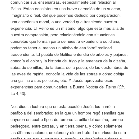
comunicar sus enseñanzas, especialmente con relación al
Reino. Estas consisten en una breve narración de un suceso,
imaginario o real, del que podemos deducir, por comparación,
una enseñanza moral, o una verdad que trasciende nuestra
experiencia. El Reino es un misterio, algo que está más allá de
nuestra comprensión, pero relacionándolo con situaciones
concretas que forman parte de nuestra experiencia cotidiana,
podemos tener al menos un atisbo de esa “otra” realidad
trascendente. El pueblo de Galilea entendía de árboles y pájaros,
conocía el color y la historia del trigo y la amenaza de la cizaña,
sabía de semillas, de la tierra, de la pesca, de las costumbres de
las aves de rapiña, conocía la vida de las zorras y cómo cobija
una gallina a sus polluelos, etc. Y Jesús aprovecha esas
experiencias para comunicarles la Buena Noticia del Reino (
Cfr
.
Lc 4,43).
Nos dice la lectura que en esta ocasión Jesús les narró la
parábola del sembrador, en la que un hombre regó semillas que
cayeron en cuatro tipos de terreno: la orilla del camino, terreno
pedregoso, entre zarzas, y en tierra buena, y cómo solamente
las últimas nacieron, crecieron y dieron fruto. Lo curioso de esta
parábola es que al retirarse el gentío, los discípulos pidieron a