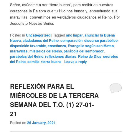
Señor, ayúdame a ser “tierra buena”, para recibir en nuestros
corazones la Palabra que tu Hijo nos brinda y, entendiendo sus
maravillas, convertirnos en verdaderos ciudadanos el Reino. Por
Jesucristo Nuestro Señor.
Posted in
Uncategorized
|
Tagged
año impar
,
anunciar la Buena
Nueva
,
ciudadanos del Reino
,
comparación
,
discurso parabólico
,
disposición favorable
,
enseñanza
,
Evangelio según san Mateo
,
maravillas
,
misterios del Reino
,
parábola del sembrador
,
parábolas del Reino
,
reflexiones diarias
,
Reino de Dios
,
secretos
del Reino
,
semilla
,
tierra buena
|
Leave a reply
REFLEXIÓN PARA EL
MIÉRCOLES DE LA TERCERA
SEMANA DEL T.O. (1) 27-01-
21
Posted on
26 January, 2021