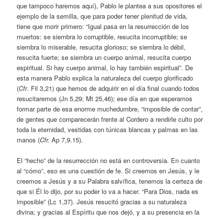
que tampoco haremos aquí), Pablo le plantea a sus opositores el
ejemplo de la semilla, que para poder tener plenitud de vida,
tiene que morir primero: “Igual pasa en la resurrección de los
muertos: se siembra lo corruptible, resucita incorruptible; se
siembra lo miserable, resucita glorioso; se siembra lo débil,
resucita fuerte; se siembra un cuerpo animal, resucita cuerpo
espiritual. Si hay cuerpo animal, lo hay también espiritual”. De
esta manera Pablo explica la naturaleza del cuerpo glorificado
(
Cfr
. Fil 3,21) que hemos de adquirir en el día final cuando todos
resucitaremos (Jn 5,29; Mt 25,46); ese día en que esperamos
formar parte de esa enorme muchedumbre, “imposible de contar”,
de gentes que comparecerán frente al Cordero a rendirle culto por
toda la eternidad, vestidas con túnicas blancas y palmas en las
manos (
Cfr.
Ap 7,9.15).
El “hecho” de la resurrección no está en controversia. En cuanto
al “cómo”, eso es una cuestión de fe. Si creemos en Jesús, y le
creemos a Jesús y a su Palabra salvífica, tenemos la certeza de
que si Él lo dijo, por su poder lo va a hacer. “Para Dios, nada es
imposible” (Lc 1,37). Jesús resucitó gracias a su naturaleza
divina; y gracias al Espíritu que nos dejó, y a su presencia en la