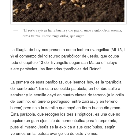
“El resto cayó en tierra buena y dio grano: unos ciento, otros sesenta,
otros treinta. El que tenga oídos, que oiga”.
La liturgia de hoy nos presenta como lectura evangélica (Mt 13,1-
9) el comienzo del “discurso parabólico” de Jesús, que ocupa
todo el capítulo 13 del Evangelio según san Mateo e incluye
siete parábolas, las llamadas “parábolas del Reino”.
La primera de esas parábolas, que leemos hoy, es la “parábola
del sembrador”. En esta conocida parábola, un hombre salió a
sembrar y la semilla cayó en cuatro clases de terreno (a la orilla
del camino, en terreno pedregoso, entre zarzas, y en terreno
bueno) pero solo la semilla que cayó en tierra buena dio grano.
Esta parábola, que recogen los tres sinópticos, es una que no
requiere un gran ejercicio de hermenéutica para interpretarla,
pues el mismo Jesús se la explica a sus discípulos, según
veremos en la lectura evangélica de este viernes.