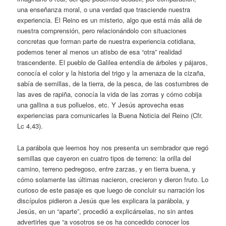
una enseñanza moral, o una verdad que trasciende nuestra
experiencia. El Reino es un misterio, algo que está más allá de
nuestra comprensión, pero relacionándolo con situaciones
concretas que forman parte de nuestra experiencia cotidiana,
podemos tener al menos un atisbo de esa “otra” realidad
trascendente. El pueblo de Galilea entendía de árboles y pájaros,
conocía el color y la historia del trigo y la amenaza de la cizaña,
sabía de semillas, de la tierra, de la pesca, de las costumbres de
las aves de rapiña, conocía la vida de las zorras y cómo cobija
una gallina a sus polluelos, etc. Y Jesús aprovecha esas
experiencias para comunicarles la Buena Noticia del Reino (Cfr.
Lc 4,43).
La parábola que leemos hoy nos presenta un sembrador que regó
semillas que cayeron en cuatro tipos de terreno: la orilla del
camino, terreno pedregoso, entre zarzas, y en tierra buena, y
cómo solamente las últimas nacieron, crecieron y dieron fruto. Lo
curioso de este pasaje es que luego de concluir su narración los
discípulos pidieron a Jesús que les explicara la parábola, y
Jesús, en un “aparte”, procedió a explicárselas, no sin antes
advertirles que “a vosotros se os ha concedido conocer los