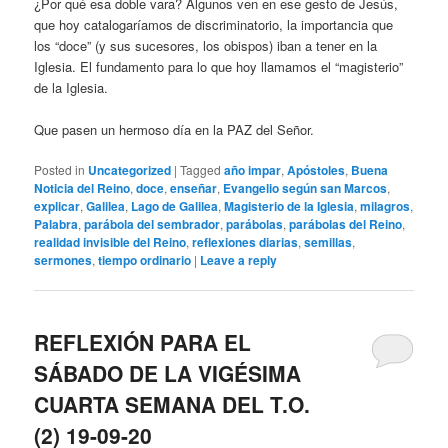
¿Por qué esa doble vara? Algunos ven en ese gesto de Jesús,
que hoy catalogaríamos de discriminatorio, la importancia que
los “doce” (y sus sucesores, los obispos) iban a tener en la
Iglesia. El fundamento para lo que hoy llamamos el “magisterio”
de la Iglesia.
Que pasen un hermoso día en la PAZ del Señor.
Posted in
Uncategorized
|
Tagged
año impar
,
Apóstoles
,
Buena
Noticia del Reino
,
doce
,
enseñar
,
Evangelio según san Marcos
,
explicar
,
Galilea
,
Lago de Galilea
,
Magisterio de la Iglesia
,
milagros
,
Palabra
,
parábola del sembrador
,
parábolas
,
parábolas del Reino
,
realidad invisible del Reino
,
reflexiones diarias
,
semillas
,
sermones
,
tiempo ordinario
|
Leave a reply
REFLEXIÓN PARA EL
SÁBADO DE LA VIGÉSIMA
CUARTA SEMANA DEL T.O.
(2) 19-09-20