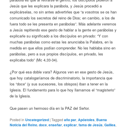
Jesús que les explicara la parábola, y Jesús procedió a
explicárselas, no sin antes advertirles que “a vosotros se os han
comunicado los secretos del reino de Dios; en cambio, a los de
fuera todo se les presenta en parábolas”. Más adelante veremos
a Jesús repitiendo ese gesto de hablar a la gente en parábolas y
explicarle su significado a los discípulos en privado: “Y con
muchas parábolas como estas les anunciaba la Palabra, en la
medida en que ellos podían comprender. No les hablaba sino en
parábolas, pero a sus propios discípulos, en privado, les
explicaba todo” (Mc 4,33-34).
¿Por qué esa doble vara? Algunos ven en ese gesto de Jesús,
que hoy catalogaríamos de discriminatorio, la importancia que
los “doce” (y sus sucesores, los obispos) iban a tener en la
Iglesia. El fundamento para lo que hoy llamamos el “magisterio”
de la Iglesia.
Que pasen un hermoso día en la PAZ del Señor.
Posted in
Uncategorized
|
Tagged
año par
,
Apóstoles
,
Buena
Noticia del Reino
,
doce
,
enseñar
,
explicar
,
fama de Jesús
,
Galilea
,