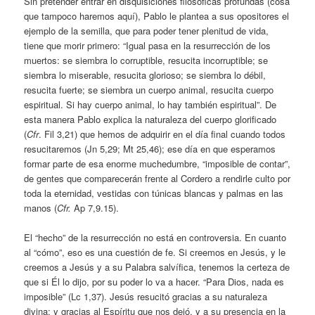
Sin pretender entrar en disquisiciones filosóficas profundas (cosa
que tampoco haremos aquí), Pablo le plantea a sus opositores el
ejemplo de la semilla, que para poder tener plenitud de vida,
tiene que morir primero: “Igual pasa en la resurrección de los
muertos: se siembra lo corruptible, resucita incorruptible; se
siembra lo miserable, resucita glorioso; se siembra lo débil,
resucita fuerte; se siembra un cuerpo animal, resucita cuerpo
espiritual. Si hay cuerpo animal, lo hay también espiritual”. De
esta manera Pablo explica la naturaleza del cuerpo glorificado
(
Cfr
. Fil 3,21) que hemos de adquirir en el día final cuando todos
resucitaremos (Jn 5,29; Mt 25,46); ese día en que esperamos
formar parte de esa enorme muchedumbre, “imposible de contar”,
de gentes que comparecerán frente al Cordero a rendirle culto por
toda la eternidad, vestidas con túnicas blancas y palmas en las
manos (
Cfr.
Ap 7,9.15).
El “hecho” de la resurrección no está en controversia. En cuanto
al “cómo”, eso es una cuestión de fe. Si creemos en Jesús, y le
creemos a Jesús y a su Palabra salvífica, tenemos la certeza de
que si Él lo dijo, por su poder lo va a hacer. “Para Dios, nada es
imposible” (Lc 1,37). Jesús resucitó gracias a su naturaleza
divina; y gracias al Espíritu que nos dejó, y a su presencia en la