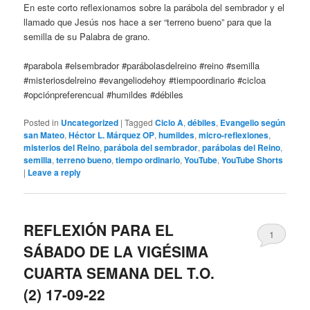
En este corto reflexionamos sobre la parábola del sembrador y el
llamado que Jesús nos hace a ser “terreno bueno” para que la
semilla de su Palabra de grano.
#parabola #elsembrador #parábolasdelreino #reino #semilla
#misteriosdelreino #evangeliodehoy #tiempoordinario #cicloa
#opciónpreferencual #humildes #débiles
Posted in
Uncategorized
|
Tagged
Ciclo A
,
débiles
,
Evangelio según
san Mateo
,
Héctor L. Márquez OP
,
humildes
,
micro-reflexiones
,
misterios del Reino
,
parábola del sembrador
,
parábolas del Reino
,
semilla
,
terreno bueno
,
tiempo ordinario
,
YouTube
,
YouTube Shorts
|
Leave a reply
REFLEXIÓN PARA EL
1
SÁBADO DE LA VIGÉSIMA
CUARTA SEMANA DEL T.O.
(2) 17-09-22