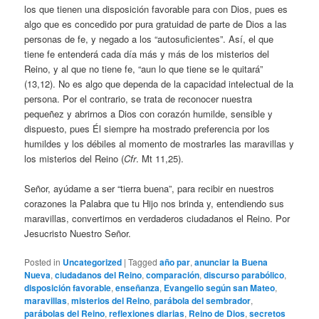
los que tienen una disposición favorable para con Dios, pues es
algo que es concedido por pura gratuidad de parte de Dios a las
personas de fe, y negado a los “autosuficientes”. Así, el que
tiene fe entenderá cada día más y más de los misterios del
Reino, y al que no tiene fe, “aun lo que tiene se le quitará”
(13,12). No es algo que dependa de la capacidad intelectual de la
persona. Por el contrario, se trata de reconocer nuestra
pequeñez y abrirnos a Dios con corazón humilde, sensible y
dispuesto, pues Él siempre ha mostrado preferencia por los
humildes y los débiles al momento de mostrarles las maravillas y
los misterios del Reino (
Cfr
. Mt 11,25).
Señor, ayúdame a ser “tierra buena”, para recibir en nuestros
corazones la Palabra que tu Hijo nos brinda y, entendiendo sus
maravillas, convertirnos en verdaderos ciudadanos el Reino. Por
Jesucristo Nuestro Señor.
Posted in
Uncategorized
|
Tagged
año par
,
anunciar la Buena
Nueva
,
ciudadanos del Reino
,
comparación
,
discurso parabólico
,
disposición favorable
,
enseñanza
,
Evangelio según san Mateo
,
maravillas
,
misterios del Reino
,
parábola del sembrador
,
parábolas del Reino
,
reflexiones diarias
,
Reino de Dios
,
secretos