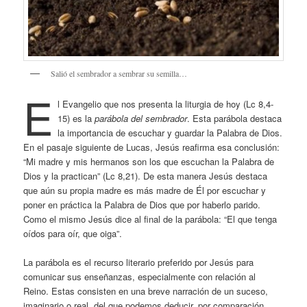
Salió el sembrador a sembrar su semilla…
E
l Evangelio que nos presenta la liturgia de hoy (Lc 8,4-
15) es la
parábola del sembrador
. Esta parábola destaca
la importancia de escuchar y guardar la Palabra de Dios.
En el pasaje siguiente de Lucas, Jesús reafirma esa conclusión:
“Mi madre y mis hermanos son los que escuchan la Palabra de
Dios y la practican” (Lc 8,21). De esta manera Jesús destaca
que aún su propia madre es más madre de Él por escuchar y
poner en práctica la Palabra de Dios que por haberlo parido.
Como el mismo Jesús dice al final de la parábola: “El que tenga
oídos para oír, que oiga”.
La parábola es el recurso literario preferido por Jesús para
comunicar sus enseñanzas, especialmente con relación al
Reino. Estas consisten en una breve narración de un suceso,
imaginario o real, del que podemos deducir, por comparación,