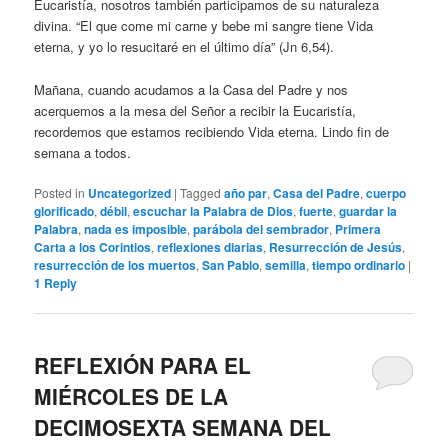
Eucaristía, nosotros también participamos de su naturaleza
divina. “El que come mi carne y bebe mi sangre tiene Vida
eterna, y yo lo resucitaré en el último día” (Jn 6,54).
Mañana, cuando acudamos a la Casa del Padre y nos
acerquemos a la mesa del Señor a recibir la Eucaristía,
recordemos que estamos recibiendo Vida eterna. Lindo fin de
semana a todos.
Posted in
Uncategorized
|
Tagged
año par
,
Casa del Padre
,
cuerpo
glorificado
,
débil
,
escuchar la Palabra de Dios
,
fuerte
,
guardar la
Palabra
,
nada es imposible
,
parábola del sembrador
,
Primera
Carta a los Corintios
,
reflexiones diarias
,
Resurrección de Jesús
,
resurrección de los muertos
,
San Pablo
,
semilla
,
tiempo ordinario
|
1
Reply
REFLEXIÓN PARA EL
MIÉRCOLES DE LA
DECIMOSEXTA SEMANA DEL