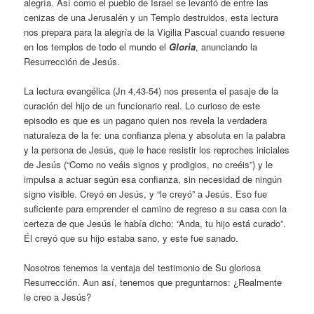
alegría. Así como el pueblo de Israel se levantó de entre las
cenizas de una Jerusalén y un Templo destruidos, esta lectura
nos prepara para la alegría de la Vigilia Pascual cuando resuene
en los templos de todo el mundo el
Gloria
, anunciando la
Resurrección de Jesús.
La lectura evangélica (Jn 4,43-54) nos presenta el pasaje de la
curación del hijo de un funcionario real. Lo curioso de este
episodio es que es un pagano quien nos revela la verdadera
naturaleza de la fe: una confianza plena y absoluta en la palabra
y la persona de Jesús, que le hace resistir los reproches iniciales
de Jesús (“Como no veáis signos y prodigios, no creéis”) y le
impulsa a actuar según esa confianza, sin necesidad de ningún
signo visible. Creyó en Jesús, y “le creyó” a Jesús. Eso fue
suficiente para emprender el camino de regreso a su casa con la
certeza de que Jesús le había dicho: “Anda, tu hijo está curado”.
Él creyó que su hijo estaba sano, y este fue sanado.
Nosotros tenemos la ventaja del testimonio de Su gloriosa
Resurrección. Aun así, tenemos que preguntarnos: ¿Realmente
le creo a Jesús?