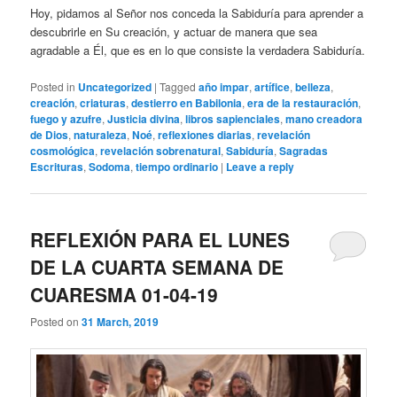
Hoy, pidamos al Señor nos conceda la Sabiduría para aprender a
descubrirle en Su creación, y actuar de manera que sea
agradable a Él, que es en lo que consiste la verdadera Sabiduría.
Posted in
Uncategorized
|
Tagged
año impar
,
artífice
,
belleza
,
creación
,
criaturas
,
destierro en Babilonia
,
era de la restauración
,
fuego y azufre
,
Justicia divina
,
libros sapienciales
,
mano creadora
de Dios
,
naturaleza
,
Noé
,
reflexiones diarias
,
revelación
cosmológica
,
revelación sobrenatural
,
Sabiduría
,
Sagradas
Escrituras
,
Sodoma
,
tiempo ordinario
|
Leave a reply
REFLEXIÓN PARA EL LUNES
DE LA CUARTA SEMANA DE
CUARESMA 01-04-19
Posted on
31 March, 2019