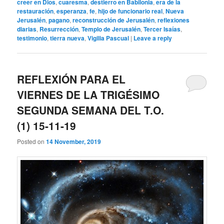
creer en Dios
,
cuaresma
,
destierro en Babilonia
,
era de la
restauración
,
esperanza
,
fe
,
hijo de funcionario real
,
Nueva
Jerusalén
,
pagano
,
reconstrucción de Jerusalén
,
reflexiones
diarias
,
Resurrección
,
Templo de Jerusalén
,
Tercer Isaías
,
testimonio
,
tierra nueva
,
Vigilia Pascual
|
Leave a reply
REFLEXIÓN PARA EL
VIERNES DE LA TRIGÉSIMO
SEGUNDA SEMANA DEL T.O.
(1) 15-11-19
Posted on
14 November, 2019