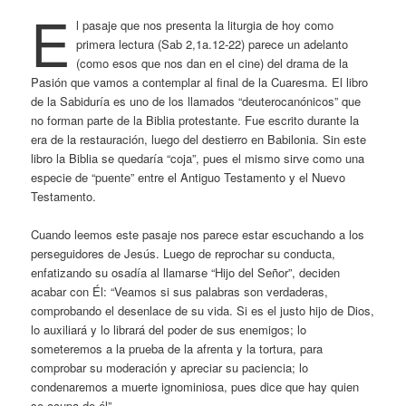
E
l pasaje que nos presenta la liturgia de hoy como
primera lectura (Sab 2,1a.12-22) parece un adelanto
(como esos que nos dan en el cine) del drama de la
Pasión que vamos a contemplar al final de la Cuaresma. El libro
de la Sabiduría es uno de los llamados “deuterocanónicos” que
no forman parte de la Biblia protestante. Fue escrito durante la
era de la restauración, luego del destierro en Babilonia. Sin este
libro la Biblia se quedaría “coja”, pues el mismo sirve como una
especie de “puente” entre el Antiguo Testamento y el Nuevo
Testamento.
Cuando leemos este pasaje nos parece estar escuchando a los
perseguidores de Jesús. Luego de reprochar su conducta,
enfatizando su osadía al llamarse “Hijo del Señor”, deciden
acabar con Él: “Veamos si sus palabras son verdaderas,
comprobando el desenlace de su vida. Si es el justo hijo de Dios,
lo auxiliará y lo librará del poder de sus enemigos; lo
someteremos a la prueba de la afrenta y la tortura, para
comprobar su moderación y apreciar su paciencia; lo
condenaremos a muerte ignominiosa, pues dice que hay quien
se ocupa de él”.