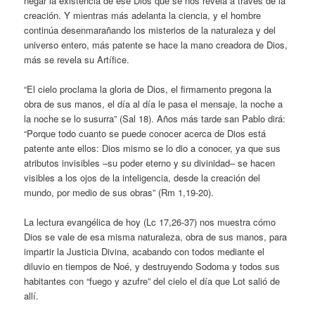
negar la existencia de ese Dios que se nos revela a través de la
creación. Y mientras más adelanta la ciencia, y el hombre
continúa desenmarañando los misterios de la naturaleza y del
universo entero, más patente se hace la mano creadora de Dios,
más se revela su Artífice.
“El cielo proclama la gloria de Dios, el firmamento pregona la
obra de sus manos, el día al día le pasa el mensaje, la noche a
la noche se lo susurra” (Sal 18). Años más tarde san Pablo dirá:
“Porque todo cuanto se puede conocer acerca de Dios está
patente ante ellos: Dios mismo se lo dio a conocer, ya que sus
atributos invisibles –su poder eterno y su divinidad– se hacen
visibles a los ojos de la inteligencia, desde la creación del
mundo, por medio de sus obras” (Rm 1,19-20).
La lectura evangélica de hoy (Lc 17,26-37) nos muestra cómo
Dios se vale de esa misma naturaleza, obra de sus manos, para
impartir la Justicia Divina, acabando con todos mediante el
diluvio en tiempos de Noé, y destruyendo Sodoma y todos sus
habitantes con “fuego y azufre” del cielo el día que Lot salió de
allí.