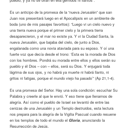
pueblo, y ya no se oirán en ella gemidos ni llantos”.
Es un anticipo de la promesa de la “nueva Jerusalén” que san
Juan nos presentará luego en el Apocalipsis en un ambiente de
boda (uno de mis pasajes favoritos): “Luego vi un cielo nuevo y
una tierra nueva porque el primer cielo y la primera tierra
desaparecieron, y el mar no existe ya. Y vi la Ciudad Santa, la
nueva Jerusalén, que bajaba del cielo, de junto a Dios,
engalanada como una novia ataviada para su esposo. Y oí una
fuerte voz que decía desde el trono: ‘Esta es la morada de Dios
con los hombres. Pondrá su morada entre ellos y ellos serán su
pueblo y él Dios – con – ellos, será su Dios. Y enjugará toda
lágrima de sus ojos, y no habrá ya muerte ni habrá llanto, ni
gritos ni fatigas, porque el mundo viejo ha pasado’” (Ap 21,1-4).
Es una promesa del Señor. Hay una sola condición: escuchar Su
Palabra y creerle al que le envió. Y eso tiene que llenarnos de
alegría. Así como el pueblo de Israel se levantó de entre las
cenizas de una Jerusalén y un Templo destruidos, esta lectura
nos prepara para la alegría de la Vigilia Pascual cuando resuene
en los templos de todo el mundo el
Gloria
, anunciando la
Resurrección de Jesús.