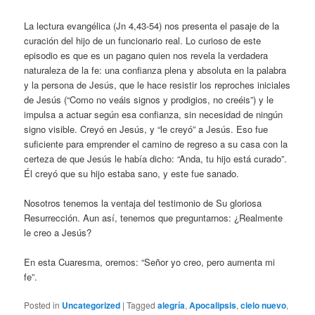
La lectura evangélica (Jn 4,43-54) nos presenta el pasaje de la
curación del hijo de un funcionario real. Lo curioso de este
episodio es que es un pagano quien nos revela la verdadera
naturaleza de la fe: una confianza plena y absoluta en la palabra
y la persona de Jesús, que le hace resistir los reproches iniciales
de Jesús (“Como no veáis signos y prodigios, no creéis”) y le
impulsa a actuar según esa confianza, sin necesidad de ningún
signo visible. Creyó en Jesús, y “le creyó” a Jesús. Eso fue
suficiente para emprender el camino de regreso a su casa con la
certeza de que Jesús le había dicho: “Anda, tu hijo está curado”.
Él creyó que su hijo estaba sano, y este fue sanado.
Nosotros tenemos la ventaja del testimonio de Su gloriosa
Resurrección. Aun así, tenemos que preguntarnos: ¿Realmente
le creo a Jesús?
En esta Cuaresma, oremos: “Señor yo creo, pero aumenta mi
fe”.
Posted in
Uncategorized
|
Tagged
alegría
,
Apocalipsis
,
cielo nuevo
,