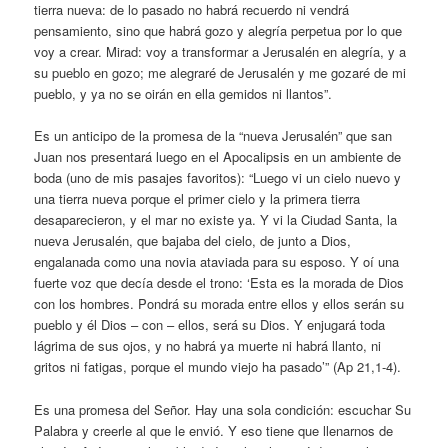
tierra nueva: de lo pasado no habrá recuerdo ni vendrá
pensamiento, sino que habrá gozo y alegría perpetua por lo que
voy a crear. Mirad: voy a transformar a Jerusalén en alegría, y a
su pueblo en gozo; me alegraré de Jerusalén y me gozaré de mi
pueblo, y ya no se oirán en ella gemidos ni llantos”.
Es un anticipo de la promesa de la “nueva Jerusalén” que san
Juan nos presentará luego en el Apocalipsis en un ambiente de
boda (uno de mis pasajes favoritos): “Luego vi un cielo nuevo y
una tierra nueva porque el primer cielo y la primera tierra
desaparecieron, y el mar no existe ya. Y vi la Ciudad Santa, la
nueva Jerusalén, que bajaba del cielo, de junto a Dios,
engalanada como una novia ataviada para su esposo. Y oí una
fuerte voz que decía desde el trono: ‘Esta es la morada de Dios
con los hombres. Pondrá su morada entre ellos y ellos serán su
pueblo y él Dios – con – ellos, será su Dios. Y enjugará toda
lágrima de sus ojos, y no habrá ya muerte ni habrá llanto, ni
gritos ni fatigas, porque el mundo viejo ha pasado’” (Ap 21,1-4).
Es una promesa del Señor. Hay una sola condición: escuchar Su
Palabra y creerle al que le envió. Y eso tiene que llenarnos de