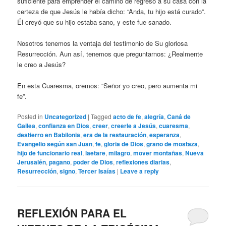
suficiente para emprender el camino de regreso a su casa con la
certeza de que Jesús le había dicho: “Anda, tu hijo está curado”.
Él creyó que su hijo estaba sano, y este fue sanado.
Nosotros tenemos la ventaja del testimonio de Su gloriosa
Resurrección. Aun así, tenemos que preguntarnos: ¿Realmente
le creo a Jesús?
En esta Cuaresma, oremos: “Señor yo creo, pero aumenta mi
fe”.
Posted in
Uncategorized
|
Tagged
acto de fe
,
alegría
,
Caná de
Gailea
,
confianza en Dios
,
creer
,
creerle a Jesús
,
cuaresma
,
destierro en Babilonia
,
era de la restauración
,
esperanza
,
Evangelio según san Juan
,
fe
,
gloria de Dios
,
grano de mostaza
,
hijo de funcionario real
,
laetare
,
milagro
,
mover montañas
,
Nueva
Jerusalén
,
pagano
,
poder de Dios
,
reflexiones diarias
,
Resurrección
,
signo
,
Tercer Isaías
|
Leave a reply
REFLEXIÓN PARA EL