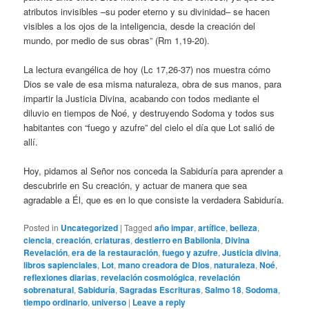
atributos invisibles –su poder eterno y su divinidad– se hacen
visibles a los ojos de la inteligencia, desde la creación del
mundo, por medio de sus obras” (Rm 1,19-20).
La lectura evangélica de hoy (Lc 17,26-37) nos muestra cómo
Dios se vale de esa misma naturaleza, obra de sus manos, para
impartir la Justicia Divina, acabando con todos mediante el
diluvio en tiempos de Noé, y destruyendo Sodoma y todos sus
habitantes con “fuego y azufre” del cielo el día que Lot salió de
allí.
Hoy, pidamos al Señor nos conceda la Sabiduría para aprender a
descubrirle en Su creación, y actuar de manera que sea
agradable a Él, que es en lo que consiste la verdadera Sabiduría.
Posted in
Uncategorized
|
Tagged
año impar
,
artífice
,
belleza
,
ciencia
,
creación
,
criaturas
,
destierro en Babilonia
,
Divina
Revelación
,
era de la restauración
,
fuego y azufre
,
Justicia divina
,
libros sapienciales
,
Lot
,
mano creadora de Dios
,
naturaleza
,
Noé
,
reflexiones diarias
,
revelación cosmológica
,
revelación
sobrenatural
,
Sabiduría
,
Sagradas Escrituras
,
Salmo 18
,
Sodoma
,
tiempo ordinario
,
universo
|
Leave a reply