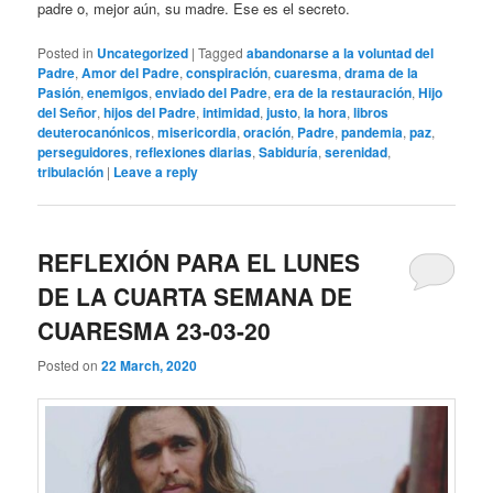
padre o, mejor aún, su madre. Ese es el secreto.
Posted in
Uncategorized
|
Tagged
abandonarse a la voluntad del
Padre
,
Amor del Padre
,
conspiración
,
cuaresma
,
drama de la
Pasión
,
enemigos
,
enviado del Padre
,
era de la restauración
,
Hijo
del Señor
,
hijos del Padre
,
intimidad
,
justo
,
la hora
,
libros
deuterocanónicos
,
misericordia
,
oración
,
Padre
,
pandemia
,
paz
,
perseguidores
,
reflexiones diarias
,
Sabiduría
,
serenidad
,
tribulación
|
Leave a reply
REFLEXIÓN PARA EL LUNES
DE LA CUARTA SEMANA DE
CUARESMA 23-03-20
Posted on
22 March, 2020