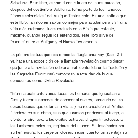
Sabiduría. Este libro, escrito durante la era de la restauración,
después del destierro a Babilonia, forma parte de los llamados
“libros sapienciales” del Antiguo Testamento. Es una lástima que
este libro, tan rico en sabios consejos para ayudarnos a vivir una
vida más ordenada, fuera excluido de la Biblia protestante,
máxime, cuando según los entendidos, este libro sirve de
“puente” entre el Antiguo y el Nuevo Testamento.
La primera lectura que nos ofrece la liturgia para hoy (Sab 13,1-
9), hace una exposición de la llamada “revelación cosmológica”,
que junto a la revelación sobrenatural (contenida en la Tradición y
las Sagradas Escrituras) conforman la totalidad de lo que
conocemos como Divina Revelación:
“Eran naturalmente vanos todos los hombres que ignoraban a
Dios y fueron incapaces de conocer al que es, partiendo de las
cosas buenas que están a la vista, y no reconocieron al Artífice,
fijándose en sus obras, sino que tuvieron por dioses al fuego, al
viento, al aire leve, a las órbitas astrales, al agua impetuosa, a
las lumbreras celestes, regidoras del mundo. Si, fascinados por
su hermosura, los creyeron dioses, sepan cuánto los aventaja su