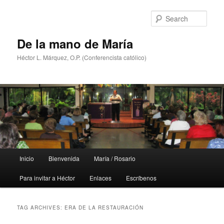
Skip
Skip
to
to
Sear
primary
secondary
content
content
De la mano de María
Héctor L. Márquez, O.P. (Conferencista católico)
Main
Inicio
Bienvenida
María / Rosario
menu
Para invitar a Héctor
Enlaces
Escríbenos
TAG ARCHIVES:
ERA DE LA RESTAURACIÓN