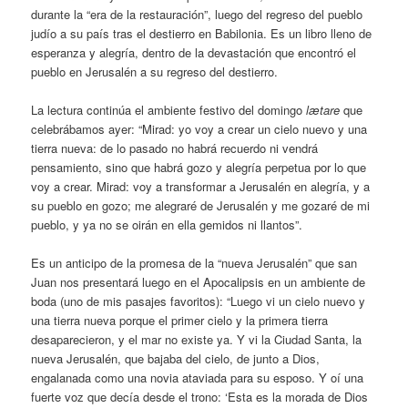
durante la “era de la restauración”, luego del regreso del pueblo
judío a su país tras el destierro en Babilonia. Es un libro lleno de
esperanza y alegría, dentro de la devastación que encontró el
pueblo en Jerusalén a su regreso del destierro.
La lectura continúa el ambiente festivo del domingo
lætare
que
celebrábamos ayer: “Mirad: yo voy a crear un cielo nuevo y una
tierra nueva: de lo pasado no habrá recuerdo ni vendrá
pensamiento, sino que habrá gozo y alegría perpetua por lo que
voy a crear. Mirad: voy a transformar a Jerusalén en alegría, y a
su pueblo en gozo; me alegraré de Jerusalén y me gozaré de mi
pueblo, y ya no se oirán en ella gemidos ni llantos”.
Es un anticipo de la promesa de la “nueva Jerusalén” que san
Juan nos presentará luego en el Apocalipsis en un ambiente de
boda (uno de mis pasajes favoritos): “Luego vi un cielo nuevo y
una tierra nueva porque el primer cielo y la primera tierra
desaparecieron, y el mar no existe ya. Y vi la Ciudad Santa, la
nueva Jerusalén, que bajaba del cielo, de junto a Dios,
engalanada como una novia ataviada para su esposo. Y oí una
fuerte voz que decía desde el trono: ‘Esta es la morada de Dios