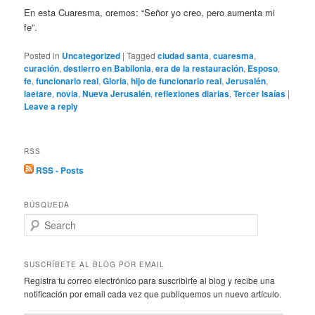
En esta Cuaresma, oremos: “Señor yo creo, pero aumenta mi
fe”.
Posted in
Uncategorized
|
Tagged
ciudad santa
,
cuaresma
,
curación
,
destierro en Babilonia
,
era de la restauración
,
Esposo
,
fe
,
funcionario real
,
Gloria
,
hijo de funcionario real
,
Jerusalén
,
laetare
,
novia
,
Nueva Jerusalén
,
reflexiones diarias
,
Tercer Isaías
|
Leave a reply
RSS
RSS - Posts
BÚSQUEDA
S
e
a
r
SUSCRÍBETE AL BLOG POR EMAIL
c
Registra tu correo electrónico para suscribirte al blog y recibe una
h
notificación por email cada vez que publiquemos un nuevo artículo.