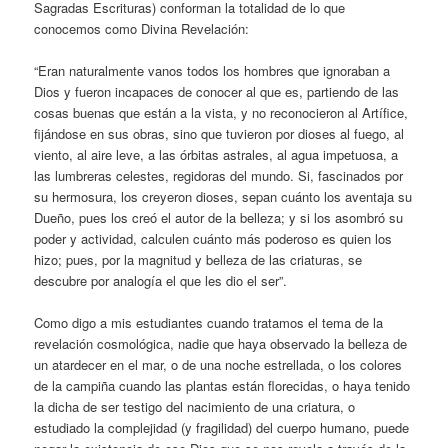
Sagradas Escrituras) conforman la totalidad de lo que
conocemos como Divina Revelación:
“Eran naturalmente vanos todos los hombres que ignoraban a
Dios y fueron incapaces de conocer al que es, partiendo de las
cosas buenas que están a la vista, y no reconocieron al Artífice,
fijándose en sus obras, sino que tuvieron por dioses al fuego, al
viento, al aire leve, a las órbitas astrales, al agua impetuosa, a
las lumbreras celestes, regidoras del mundo. Si, fascinados por
su hermosura, los creyeron dioses, sepan cuánto los aventaja su
Dueño, pues los creó el autor de la belleza; y si los asombró su
poder y actividad, calculen cuánto más poderoso es quien los
hizo; pues, por la magnitud y belleza de las criaturas, se
descubre por analogía el que les dio el ser”.
Como digo a mis estudiantes cuando tratamos el tema de la
revelación cosmológica, nadie que haya observado la belleza de
un atardecer en el mar, o de una noche estrellada, o los colores
de la campiña cuando las plantas están florecidas, o haya tenido
la dicha de ser testigo del nacimiento de una criatura, o
estudiado la complejidad (y fragilidad) del cuerpo humano, puede