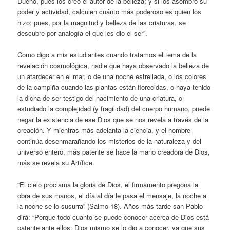
Dueño, pues los creó el autor de la belleza; y si los asombró su
poder y actividad, calculen cuánto más poderoso es quien los
hizo; pues, por la magnitud y belleza de las criaturas, se
descubre por analogía el que les dio el ser”.
Como digo a mis estudiantes cuando tratamos el tema de la
revelación cosmológica, nadie que haya observado la belleza de
un atardecer en el mar, o de una noche estrellada, o los colores
de la campiña cuando las plantas están florecidas, o haya tenido
la dicha de ser testigo del nacimiento de una criatura, o
estudiado la complejidad (y fragilidad) del cuerpo humano, puede
negar la existencia de ese Dios que se nos revela a través de la
creación. Y mientras más adelanta la ciencia, y el hombre
continúa desenmarañando los misterios de la naturaleza y del
universo entero, más patente se hace la mano creadora de Dios,
más se revela su Artífice.
“El cielo proclama la gloria de Dios, el firmamento pregona la
obra de sus manos, el día al día le pasa el mensaje, la noche a
la noche se lo susurra” (Salmo 18). Años más tarde san Pablo
dirá: “Porque todo cuanto se puede conocer acerca de Dios está
patente ante ellos: Dios mismo se lo dio a conocer, ya que sus