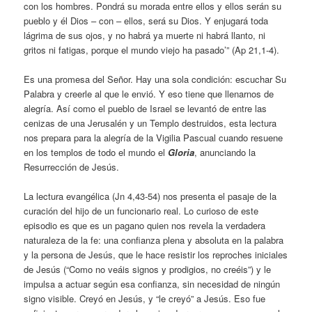
con los hombres. Pondrá su morada entre ellos y ellos serán su
pueblo y él Dios – con – ellos, será su Dios. Y enjugará toda
lágrima de sus ojos, y no habrá ya muerte ni habrá llanto, ni
gritos ni fatigas, porque el mundo viejo ha pasado’” (Ap 21,1-4).
Es una promesa del Señor. Hay una sola condición: escuchar Su
Palabra y creerle al que le envió. Y eso tiene que llenarnos de
alegría. Así como el pueblo de Israel se levantó de entre las
cenizas de una Jerusalén y un Templo destruidos, esta lectura
nos prepara para la alegría de la Vigilia Pascual cuando resuene
en los templos de todo el mundo el
Gloria
, anunciando la
Resurrección de Jesús.
La lectura evangélica (Jn 4,43-54) nos presenta el pasaje de la
curación del hijo de un funcionario real. Lo curioso de este
episodio es que es un pagano quien nos revela la verdadera
naturaleza de la fe: una confianza plena y absoluta en la palabra
y la persona de Jesús, que le hace resistir los reproches iniciales
de Jesús (“Como no veáis signos y prodigios, no creéis”) y le
impulsa a actuar según esa confianza, sin necesidad de ningún
signo visible. Creyó en Jesús, y “le creyó” a Jesús. Eso fue