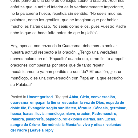
como parte de una serie de consejos sobre la oración. Aquí nos
enfatiza que la actitud interior es lo verdaderamente importante,
no la palabrería hueca, repetida sin sentido: “No uséis muchas
palabras, como los gentiles, que se imaginan que por hablar
mucho les harán caso. No seáis como ellos, pues vuestro Padre
sabe lo que os hace falta antes de que lo pidáis”.
Hoy, apenas comenzando la Cuaresma, debemos examinar
nuestra actitud respecto a la oración. ¿Tengo una verdadera
conversación con mi “Papacito” cuando oro, o me limito a repetir
oraciones compuestas por otros que de tanto repetir
mecánicamente ya han perdido su sentido? Mi oración, ¿es un
monólogo, o es una conversación con Papá en la que escucho
su Palabra?
Posted in
Uncategorized
|
Tagged
Abba
,
Cielo
,
conversación
,
cuaresma
,
empapar la tierra
,
escuchar la voz de Dios
,
espada de
doble filo
,
Evangelio según san Mateo
,
fórmula
,
Génesis
,
germinar
,
hueca
,
Isaías
,
lluvia
,
monólogo
,
nieve
,
oración
,
Padrenuestro
,
Palabra
,
palabrería
,
papacito
,
reflexiones diarias
,
san Lucas
,
sangre de Cristo
,
Sermón de la Montaña
,
viva y eficaz
,
voluntad
del Padre
|
Leave a reply