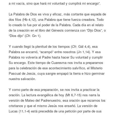
a mi vacía, sino que hará mi voluntad y cumplirá mi encargo”.
La Palabra de Dios es viva y eficaz, más cortante que espada de
dos filos (Hb 4,12), una Palabra que tiene fuerza creadora. Todo
lo creado lo fue por el poder de la Palabra. Cada día en el relato
de la creación en el libro del Génesis comienza con “Dijo Dios”, o
“Dios dijo” (
Cfr
. Gn 1).
Y cuando llegó la plenitud de los tiempos (
Cfr
. Gál 4,4), esa
Palabra se encarnó, “acampó” entre nosotros (Jn 1,14). Y esa
Palabra no volvería al Padre hasta hacer Su voluntad y cumplir
Su encargo. Este tiempo de Cuaresma nos invita a prepararnos
para la celebración de ese acontecimiento salvífico, el Misterio
Pascual de Jesús, cuya sangre empapó la tierra e hizo germinar
nuestra salvación.
Y como parte de esa preparación, se nos invita a practicar la
oración. La lectura evangélica de hoy (Mt 6,7-15) nos narra la
versión de Mateo del Padrenuestro, esa oración que rezamos los
cristianos y que el mismo Jesús nos enseñó. La versión de
Lucas (11,1-4) está precedida de una petición por parte de sus