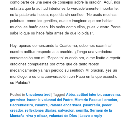
como parte de una serie de consejos sobre la oración. Aquí, nos
enfatiza que la actitud interior es lo verdaderamente importante,
no la palabrería hueca, repetida sin sentido: “No uséis muchas
palabras, como los gentiles, que se imaginan que por hablar
mucho les harán caso. No seáis como ellos, pues vuestro Padre
sabe lo que os hace falta antes de que lo pidáis”.
Hoy, apenas comenzando la Cuaresma, debemos examinar
nuestra actitud respecto a la oración. ¿Tengo una verdadera
conversación con mi “Papacito” cuando oro, o me limito a repetir
oraciones compuestas por otros que de tanto repetir
mecánicamente ya han perdido su sentido? Mi oración, ¿es un
monólogo, o es una conversación con Papá en la que escucho
su Palabra?
Posted in
Uncategorized
|
Tagged
Abba
,
actitud interior
,
cuaresma
,
germinar
,
hacer la voluntad del Padre
,
Misterio Pascual
,
oración
,
Padrenuestro
,
Palabra
,
Palabra encarnada
,
palabrería
,
poder
creador
,
reflexiones diarias
,
salvación
,
semilla
,
Sermón de la
Montaña
,
viva y eficaz
,
voluntad de Dios
|
Leave a reply