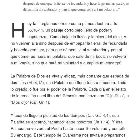
después de empapar la tierra, de fecundarla y hacerla germinar, para que
dé semilla al sembrador y pan al que come, así será mi palabra…”
H
oy la liturgia nos ofrece como primera lectura a Is
55,10-11, un pasaje corto pero lleno de poder y
esperanza: “Como bajan la lluvia y la nieve del cielo, y
no vuelven allá sino después de empapar la tierra, de fecundarla
y hacerla germinar, para que dé semilla al sembrador y pan al
que come, así será mi palabra, que sale de mi boca: no volverá
a mi vacía, sino que hará mi voluntad y cumplirá mi encargo”.
La Palabra de Dios es viva y eficaz, más cortante que espada de
dos filos (Hb 4,12), una Palabra que tiene fuerza creadora. Todo
lo creado lo fue por el poder de la Palabra. Cada día en el relato
de la creación en el libro del Génesis comienza con “Dijo Dios”, o
“Dios dijo” (
Cfr
. Gn 1).
Y cuando llegó la plenitud de los tiempos (
Cfr
. Gál 4,4), esa
Palabra se encarnó, “acampó” entre nosotros (Jn 1,14). Y esa
Palabra no volvería al Padre hasta hacer Su voluntad y cumplir
Su encargo. Este tiempo de Cuaresma nos invita a prepararnos