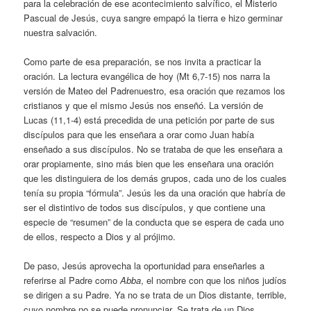
para la celebración de ese acontecimiento salvífico, el Misterio
Pascual de Jesús, cuya sangre empapó la tierra e hizo germinar
nuestra salvación.
Como parte de esa preparación, se nos invita a practicar la
oración. La lectura evangélica de hoy (Mt 6,7-15) nos narra la
versión de Mateo del Padrenuestro, esa oración que rezamos los
cristianos y que el mismo Jesús nos enseñó. La versión de
Lucas (11,1-4) está precedida de una petición por parte de sus
discípulos para que les enseñara a orar como Juan había
enseñado a sus discípulos. No se trataba de que les enseñara a
orar propiamente, sino más bien que les enseñara una oración
que les distinguiera de los demás grupos, cada uno de los cuales
tenía su propia “fórmula”. Jesús les da una oración que habría de
ser el distintivo de todos sus discípulos, y que contiene una
especie de “resumen” de la conducta que se espera de cada uno
de ellos, respecto a Dios y al prójimo.
De paso, Jesús aprovecha la oportunidad para enseñarles a
referirse al Padre como
Abba
, el nombre con que los niños judíos
se dirigen a su Padre. Ya no se trata de un Dios distante, terrible,
cuyo nombre no se puede pronunciar. Se trata de un Dios