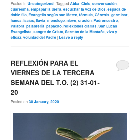
Posted in
Uncategorized
|
Tagged
Abba
,
Cielo
,
conversación
,
cuaresma
,
empapar la tierra
,
escuchar la voz de Dios
,
espada de
doble filo
,
Evangelio según san Mateo
,
fórmula
,
Génesis
,
germinar
,
hueca
,
Isaías
,
lluvia
,
monólogo
,
nieve
,
oración
,
Padrenuestro
,
Palabra
,
palabrería
,
papacito
,
reflexiones diarias
,
San Lucas
Evangelista
,
sangre de Cristo
,
Sermón de la Montaña
,
viva y
eficaz
,
voluntad del Padre
|
Leave a reply
REFLEXIÓN PARA EL
VIERNES DE LA TERCERA
SEMANA DEL T.O. (2) 31-01-
20
Posted on
30 January, 2020