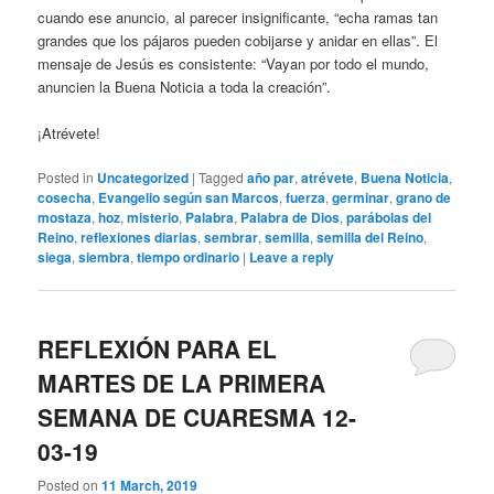
cuando ese anuncio, al parecer insignificante, “echa ramas tan
grandes que los pájaros pueden cobijarse y anidar en ellas”. El
mensaje de Jesús es consistente: “Vayan por todo el mundo,
anuncien la Buena Noticia a toda la creación”.
¡Atrévete!
Posted in
Uncategorized
|
Tagged
año par
,
atrévete
,
Buena Noticia
,
cosecha
,
Evangelio según san Marcos
,
fuerza
,
germinar
,
grano de
mostaza
,
hoz
,
misterio
,
Palabra
,
Palabra de Dios
,
parábolas del
Reino
,
reflexiones diarias
,
sembrar
,
semilla
,
semilla del Reino
,
siega
,
siembra
,
tiempo ordinario
|
Leave a reply
REFLEXIÓN PARA EL
MARTES DE LA PRIMERA
SEMANA DE CUARESMA 12-
03-19
Posted on
11 March, 2019