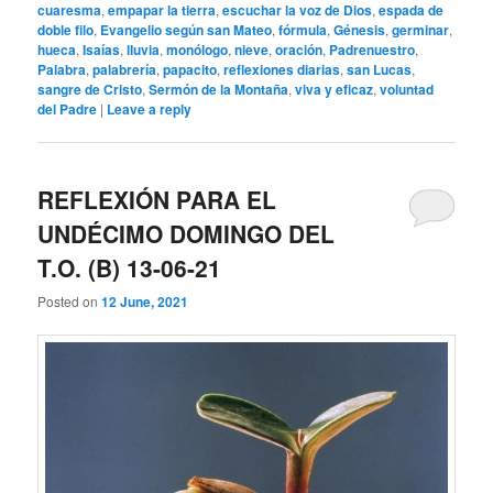
cuaresma
,
empapar la tierra
,
escuchar la voz de Dios
,
espada de
doble filo
,
Evangelio según san Mateo
,
fórmula
,
Génesis
,
germinar
,
hueca
,
Isaías
,
lluvia
,
monólogo
,
nieve
,
oración
,
Padrenuestro
,
Palabra
,
palabrería
,
papacito
,
reflexiones diarias
,
san Lucas
,
sangre de Cristo
,
Sermón de la Montaña
,
viva y eficaz
,
voluntad
del Padre
|
Leave a reply
REFLEXIÓN PARA EL
UNDÉCIMO DOMINGO DEL
T.O. (B) 13-06-21
Posted on
12 June, 2021