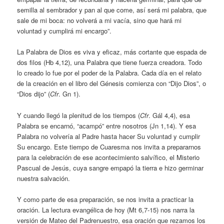
semilla al sembrador y pan al que come, así será mi palabra, que
sale de mi boca: no volverá a mi vacía, sino que hará mi
voluntad y cumplirá mi encargo”.
La Palabra de Dios es viva y eficaz, más cortante que espada de
dos filos (Hb 4,12), una Palabra que tiene fuerza creadora. Todo
lo creado lo fue por el poder de la Palabra. Cada día en el relato
de la creación en el libro del Génesis comienza con “Dijo Dios”, o
“Dios dijo” (
Cfr
. Gn 1).
Y cuando llegó la plenitud de los tiempos (
Cfr
. Gál 4,4), esa
Palabra se encarnó, “acampó” entre nosotros (Jn 1,14). Y esa
Palabra no volvería al Padre hasta hacer Su voluntad y cumplir
Su encargo. Este tiempo de Cuaresma nos invita a prepararnos
para la celebración de ese acontecimiento salvífico, el Misterio
Pascual de Jesús, cuya sangre empapó la tierra e hizo germinar
nuestra salvación.
Y como parte de esa preparación, se nos invita a practicar la
oración. La lectura evangélica de hoy (Mt 6,7-15) nos narra la
versión de Mateo del Padrenuestro, esa oración que rezamos los