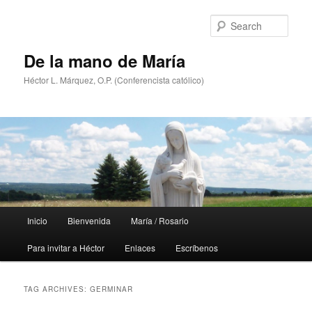
Skip
Skip
to
to
Sear
primary
secondary
content
content
De la mano de María
Héctor L. Márquez, O.P. (Conferencista católico)
Main
Inicio
Bienvenida
María / Rosario
menu
Para invitar a Héctor
Enlaces
Escríbenos
TAG ARCHIVES:
GERMINAR