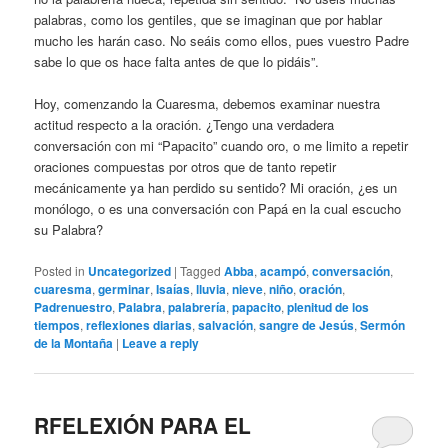
palabras, como los gentiles, que se imaginan que por hablar
mucho les harán caso. No seáis como ellos, pues vuestro Padre
sabe lo que os hace falta antes de que lo pidáis”.
Hoy, comenzando la Cuaresma, debemos examinar nuestra
actitud respecto a la oración. ¿Tengo una verdadera
conversación con mi “Papacito” cuando oro, o me limito a repetir
oraciones compuestas por otros que de tanto repetir
mecánicamente ya han perdido su sentido? Mi oración, ¿es un
monólogo, o es una conversación con Papá en la cual escucho
su Palabra?
Posted in
Uncategorized
|
Tagged
Abba
,
acampó
,
conversación
,
cuaresma
,
germinar
,
Isaías
,
lluvia
,
nieve
,
niño
,
oración
,
Padrenuestro
,
Palabra
,
palabrería
,
papacito
,
plenitud de los
tiempos
,
reflexiones diarias
,
salvación
,
sangre de Jesús
,
Sermón
de la Montaña
|
Leave a reply
RFELEXIÓN PARA EL