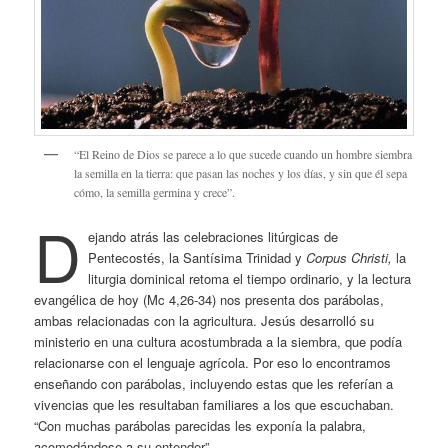
“El Reino de Dios se parece a lo que sucede cuando un hombre siembra
la semilla en la tierra: que pasan las noches y los días, y sin que él sepa
cómo, la semilla germina y crece”.
D
ejando atrás las celebraciones litúrgicas de
Pentecostés, la Santísima Trinidad y
Corpus Christi,
la
liturgia dominical retoma el tiempo ordinario, y la lectura
evangélica de hoy (Mc 4,26-34) nos presenta dos parábolas,
ambas relacionadas con la agricultura. Jesús desarrolló su
ministerio en una cultura acostumbrada a la siembra, que podía
relacionarse con el lenguaje agrícola. Por eso lo encontramos
enseñando con parábolas, incluyendo estas que les referían a
vivencias que les resultaban familiares a los que escuchaban.
“Con muchas parábolas parecidas les exponía la palabra,
acomodándose a su entender”.