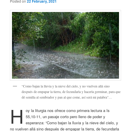
Posted on
22 February, 2021
“Como bajan la lluvia y la nieve del cielo, y no vuelven allá sino
después de empapar la tierra, de fecundarla y hacerla germinar, para que
dé semilla al sembrador y pan al que come, así será mi palabra”…
H
oy la liturgia nos ofrece como primera lectura a Is
55,10-11, un pasaje corto pero lleno de poder y
esperanza: “Como bajan la lluvia y la nieve del cielo, y
no vuelven allá sino después de empapar la tierra, de fecundarla