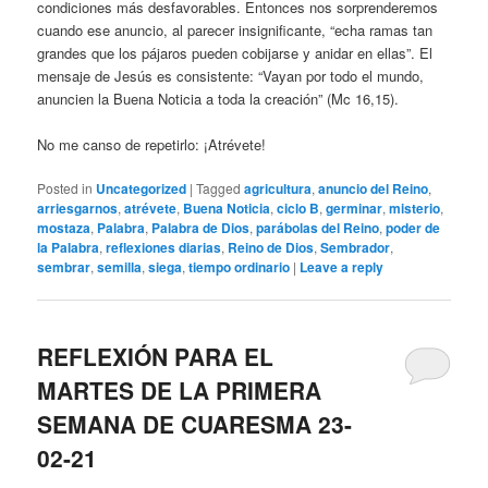
condiciones más desfavorables. Entonces nos sorprenderemos
cuando ese anuncio, al parecer insignificante, “echa ramas tan
grandes que los pájaros pueden cobijarse y anidar en ellas”. El
mensaje de Jesús es consistente: “Vayan por todo el mundo,
anuncien la Buena Noticia a toda la creación” (Mc 16,15).
No me canso de repetirlo: ¡Atrévete!
Posted in
Uncategorized
|
Tagged
agricultura
,
anuncio del Reino
,
arriesgarnos
,
atrévete
,
Buena Noticia
,
ciclo B
,
germinar
,
misterio
,
mostaza
,
Palabra
,
Palabra de Dios
,
parábolas del Reino
,
poder de
la Palabra
,
reflexiones diarias
,
Reino de Dios
,
Sembrador
,
sembrar
,
semilla
,
siega
,
tiempo ordinario
|
Leave a reply
REFLEXIÓN PARA EL
MARTES DE LA PRIMERA
SEMANA DE CUARESMA 23-
02-21