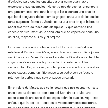
discípulos para que les enseñara a orar como Juan había
enseñado a sus discípulos. No se trataba de que les enseñara a
orar propiamente, sino más bien que les enseñara una oración
que les distinguiera de los demás grupos, cada uno de los cuales
tenía su propia “fórmula”. Jesús les da una oración que habría de
ser el distintivo de todos sus discípulos, y que contiene una
especie de “resumen” de la conducta que se espera de cada uno
de ellos, respecto a Dios y al prójimo.
De paso, Jesús aprovecha la oportunidad para enseñarles a
referirse al Padre como
Abba
, el nombre con que los niños judíos
se dirigen a su Padre. Ya no se trata de un Dios distante, terrible,
cuyo nombre no se puede pronunciar. Se trata de un Dios
cercano, familiar, amoroso, a quien podemos acudir con nuestras
necesidades, como un niño acude a su padre con su juguete
roto, con la certeza que solo él puede arreglarlo.
En el relato de Mateo, que es la lectura que nos ocupa hoy, este
pasaje se da dentro del contexto del Sermón de la Montaña,
como parte de una serie de consejos sobre la oración. Aquí, nos
enfatiza que la actitud interior es lo verdaderamente importante,
no la palabrería hueca, repetida sin sentido: “No uséis muchas