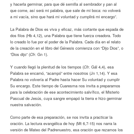
y hacerla germinar, para que dé semilla al sembrador y pan al
que come, así será mi palabra, que sale de mi boca: no volverá
a mi vacía, sino que hará mi voluntad y cumplirá mi encargo”.
La Palabra de Dios es viva y eficaz, más cortante que espada de
dos filos (Hb 4,12), una Palabra que tiene fuerza creadora. Todo
lo creado lo fue por el poder de la Palabra. Cada día en el relato
de la creación en el libro del Génesis comienza con “Dijo Dios”, o
“Dios dijo” (
Cfr
. Gn 1).
Y cuando llegó la plenitud de los tiempos (
Cfr
. Gál 4,4), esa
Palabra se encarnó, “acampó” entre nosotros (Jn 1,14). Y esa
Palabra no volvería al Padre hasta hacer Su voluntad y cumplir
Su encargo. Este tiempo de Cuaresma nos invita a prepararnos
para la celebración de ese acontecimiento salvífico, el Misterio
Pascual de Jesús, cuya sangre empapó la tierra e hizo germinar
nuestra salvación.
Como parte de esa preparación, se nos invita a practicar la
oración. La lectura evangélica de hoy (Mt 6,7-15) nos narra la
versión de Mateo del Padrenuestro, esa oración que rezamos los