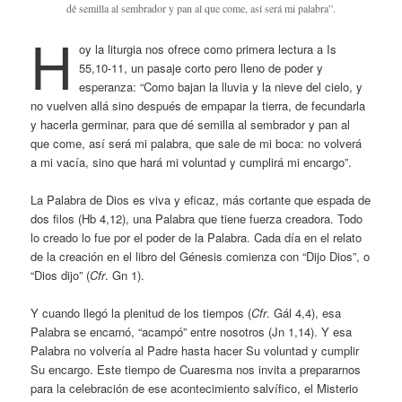
dé semilla al sembrador y pan al que come, así será mi palabra”.
H
oy la liturgia nos ofrece como primera lectura a Is
55,10-11, un pasaje corto pero lleno de poder y
esperanza: “Como bajan la lluvia y la nieve del cielo, y
no vuelven allá sino después de empapar la tierra, de fecundarla
y hacerla germinar, para que dé semilla al sembrador y pan al
que come, así será mi palabra, que sale de mi boca: no volverá
a mi vacía, sino que hará mi voluntad y cumplirá mi encargo”.
La Palabra de Dios es viva y eficaz, más cortante que espada de
dos filos (Hb 4,12), una Palabra que tiene fuerza creadora. Todo
lo creado lo fue por el poder de la Palabra. Cada día en el relato
de la creación en el libro del Génesis comienza con “Dijo Dios”, o
“Dios dijo” (
Cfr
. Gn 1).
Y cuando llegó la plenitud de los tiempos (
Cfr
. Gál 4,4), esa
Palabra se encarnó, “acampó” entre nosotros (Jn 1,14). Y esa
Palabra no volvería al Padre hasta hacer Su voluntad y cumplir
Su encargo. Este tiempo de Cuaresma nos invita a prepararnos
para la celebración de ese acontecimiento salvífico, el Misterio