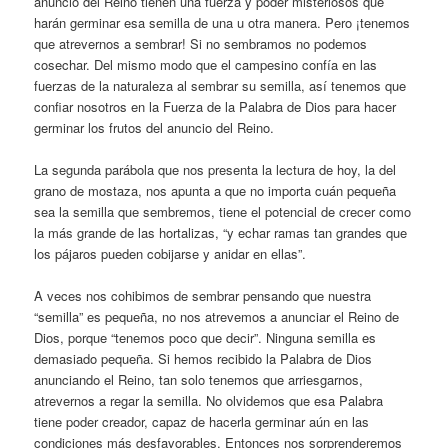
anuncio del Reino tienen una fuerza y poder misteriosos que
harán germinar esa semilla de una u otra manera. Pero ¡tenemos
que atrevernos a sembrar! Si no sembramos no podemos
cosechar. Del mismo modo que el campesino confía en las
fuerzas de la naturaleza al sembrar su semilla, así tenemos que
confiar nosotros en la Fuerza de la Palabra de Dios para hacer
germinar los frutos del anuncio del Reino.
La segunda parábola que nos presenta la lectura de hoy, la del
grano de mostaza, nos apunta a que no importa cuán pequeña
sea la semilla que sembremos, tiene el potencial de crecer como
la más grande de las hortalizas, “y echar ramas tan grandes que
los pájaros pueden cobijarse y anidar en ellas”.
A veces nos cohibimos de sembrar pensando que nuestra
“semilla” es pequeña, no nos atrevemos a anunciar el Reino de
Dios, porque “tenemos poco que decir”. Ninguna semilla es
demasiado pequeña. Si hemos recibido la Palabra de Dios
anunciando el Reino, tan solo tenemos que arriesgarnos,
atrevernos a regar la semilla. No olvidemos que esa Palabra
tiene poder creador, capaz de hacerla germinar aún en las
condiciones más desfavorables. Entonces nos sorprenderemos