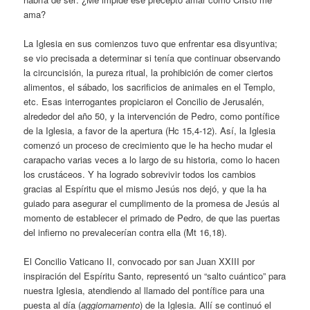
ama?
La Iglesia en sus comienzos tuvo que enfrentar esa disyuntiva;
se vio precisada a determinar si tenía que continuar observando
la circuncisión, la pureza ritual, la prohibición de comer ciertos
alimentos, el sábado, los sacrificios de animales en el Templo,
etc. Esas interrogantes propiciaron el Concilio de Jerusalén,
alrededor del año 50, y la intervención de Pedro, como pontífice
de la Iglesia, a favor de la apertura (Hc 15,4-12). Así, la Iglesia
comenzó un proceso de crecimiento que le ha hecho mudar el
carapacho varias veces a lo largo de su historia, como lo hacen
los crustáceos. Y ha logrado sobrevivir todos los cambios
gracias al Espíritu que el mismo Jesús nos dejó, y que la ha
guiado para asegurar el cumplimento de la promesa de Jesús al
momento de establecer el primado de Pedro, de que las puertas
del infierno no prevalecerían contra ella (Mt 16,18).
El Concilio Vaticano II, convocado por san Juan XXIII por
inspiración del Espíritu Santo, representó un “salto cuántico” para
nuestra Iglesia, atendiendo al llamado del pontífice para una
puesta al día (
aggiornamento
) de la Iglesia. Allí se continuó el