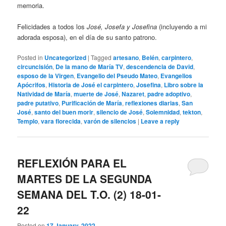
memoria.
Felicidades a todos los
José, Josefa y Josefina
(incluyendo a mi
adorada esposa), en el día de su santo patrono.
Posted in
Uncategorized
|
Tagged
artesano
,
Belén
,
carpintero
,
circuncisión
,
De la mano de María TV
,
descendencia de David
,
esposo de la Virgen
,
Evangelio del Pseudo Mateo
,
Evangelios
Apócrifos
,
Historia de José el carpintero
,
Josefina
,
Libro sobre la
Natividad de María
,
muerte de José
,
Nazaret
,
padre adoptivo
,
padre putativo
,
Purificación de María
,
reflexiones diarias
,
San
José
,
santo del buen morir
,
silencio de José
,
Solemnidad
,
tekton
,
Templo
,
vara florecida
,
varón de silencios
|
Leave a reply
REFLEXIÓN PARA EL
MARTES DE LA SEGUNDA
SEMANA DEL T.O. (2) 18-01-
22
Posted on
17 January, 2022