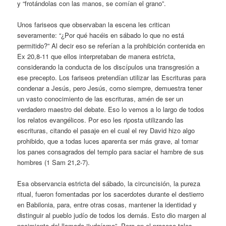
y “frotándolas con las manos, se comían el grano”.
Unos fariseos que observaban la escena les critican
severamente: “¿Por qué hacéis en sábado lo que no está
permitido?” Al decir eso se referían a la prohibición contenida en
Ex 20,8-11 que ellos interpretaban de manera estricta,
considerando la conducta de los discípulos una transgresión a
ese precepto. Los fariseos pretendían utilizar las Escrituras para
condenar a Jesús, pero Jesús, como siempre, demuestra tener
un vasto conocimiento de las escrituras, amén de ser un
verdadero maestro del debate. Eso lo vemos a lo largo de todos
los relatos evangélicos. Por eso les riposta utilizando las
escrituras, citando el pasaje en el cual el rey David hizo algo
prohibido, que a todas luces aparenta ser más grave, al tomar
los panes consagrados del templo para saciar el hambre de sus
hombres (1 Sam 21,2-7).
Esa observancia estricta del sábado, la circuncisión, la pureza
ritual, fueron fomentadas por los sacerdotes durante el destierro
en Babilonia, para, entre otras cosas, mantener la identidad y
distinguir al pueblo judío de todos los demás. Esto dio margen al
nacimiento del llamado “judaísmo”. Pero en el proceso tales