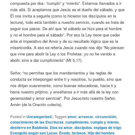
compuesta por dos: “cumplo” y “miento”. Estamos llamados a ir
más allá. Si aceptamos que Jesús es el dueño del sábado, y que
Él nos invita a seguirle (como lo hicieron los discípulos en la
lectura), todo está también a nuestro servicio, cuando se trata de
seguir sus pasos. De ahí que “el sábado se hizo para el hombre
y no el hombre para el sábado”. Por eso la Ley tiene que ceder
ante el imperativo del Amor y de su resultado lógico que es la
misericordia. A eso se refería Jesús cuando nos dijo “No piensen
que vine para abolir la Ley o los Profetas: yo no he venido a
abolir, sino a dar cumplimiento” (Mt 5,17).
Señor, “no permitas que los mandamientos y las reglas de
conducta se interpongan entre ti y nosotros, tu pueblo, sino que
nos dirijan suavemente, como buenas educadoras, hacia ti y
hacia nuestro prójimo; y enséñanos a ir más allá de la ley con
generosidad y amor servicial”. Por Jesucristo nuestro Señor,
Amén (de la Oración colecta).
Posted in
Uncategorized
|
Tagged
amor
,
arrancar
,
circuncisión
,
conocimiento de las Escrituras
,
cumplimiento
,
cumplo y miento
,
destierro en Babilonia
,
Dios es amor
,
discípulos
,
espigas de trigo
,
Evangelio según san Lucas
,
Éxodo
,
fariseos
,
Hijo del hombre
,