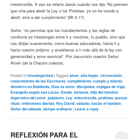
misericordia. A eso se refería Jesús cuando nos dijo “No piensen
que vine para abolir la Ley o los Profetas: yo no he venido a
abolir, sino a dar cumplimiento” (Mt 5,17).
Señor, “no permitas que los mandamientos y las reglas de
conducta se interpongan entre ti y nosotros, tu pueblo, sino que
nos dirijan suavemente, como buenas educadoras, hacia ti y
hacia nuestro prójimo; y enséñanos a ir más allá de la ley con
generosidad y amor servicial”. Por Jesucristo nuestro Señor,
Amén (de la Oración colecta).
Posted in
Uncategorized
|
Tagged
amor
,
año impar
,
circuncisión
,
conocimiento de las Escrituras
,
cumplimiento
,
cumplo y miento
,
destierro en Babilonia
,
Dios es amor
,
discípulos
,
espigas de trigo
,
Evangelio según san Lucas
,
Éxodo
,
fariseos
,
Hijo del hombre
,
imperativo del amor
,
judaísmo
,
Ley
,
misericordia
,
profetas
,
pureza
ritual
,
reflexiones diarias
,
Rey David
,
sábado
,
saciar el hambre
,
Señor del sábado
,
tiempo ordinario
|
Leave a reply
REFLEXIÓN PARA EL