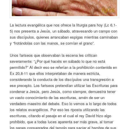
La lectura evangélica que nos ofrece la liturgia para hoy (Lc 6,1-
5) nos presenta a Jesús, un sábado, atravesando un campo con
sus discípulos, quienes arrancaban espigas mientras caminaban
y “frotándolas con las manos, se comían el grano”.
Unos fariseos que observaban la escena les critican
severamente: “¿Por qué hacéis en sábado lo que no está
permitido?” Al decir eso se referían a la prohibición contenida en
Ex 20,8-11 que ellos interpretaban de manera estricta,
considerando la conducta de los discípulos una transgresión a
ese precepto. Los fariseos pretendían utilizar las Escrituras para
condenar a Jesús, pero Jesús, como siempre, demuestra tener
un vasto conocimiento de las escrituras, amén de ser un
verdadero maestro del debate. Eso lo vemos a lo largo de todos
los relatos evangélicos. Por eso les riposta utilizando las
escrituras, citando el pasaje en el cual el rey David hizo algo
prohibido, que a todas luces aparenta ser más grave, al tomar
los panes consagrados del templo para saciar el hambre de sus