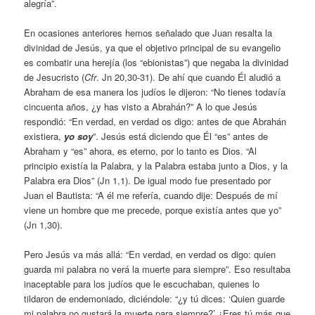
alegría”.
En ocasiones anteriores hemos señalado que Juan resalta la
divinidad de Jesús, ya que el objetivo principal de su evangelio
es combatir una herejía (los “ebionistas”) que negaba la divinidad
de Jesucristo (
Cfr
. Jn 20,30-31). De ahí que cuando Él aludió a
Abraham de esa manera los judíos le dijeron: “No tienes todavía
cincuenta años, ¿y has visto a Abrahán?” A lo que Jesús
respondió: “En verdad, en verdad os digo: antes de que Abrahán
existiera,
yo soy
”. Jesús está diciendo que Él “es” antes de
Abraham y “es” ahora, es eterno, por lo tanto es Dios. “Al
principio existía la Palabra, y la Palabra estaba junto a Dios, y la
Palabra era Dios” (Jn 1,1). De igual modo fue presentado por
Juan el Bautista: “A él me refería, cuando dije: Después de mí
viene un hombre que me precede, porque existía antes que yo”
(Jn 1,30).
Pero Jesús va más allá: “En verdad, en verdad os digo: quien
guarda mi palabra no verá la muerte para siempre”. Eso resultaba
inaceptable para los judíos que le escuchaban, quienes lo
tildaron de endemoniado, diciéndole: “¿y tú dices: ‘Quien guarde
mi palabra no gustará la muerte para siempre?’ ¿Eres tú más que