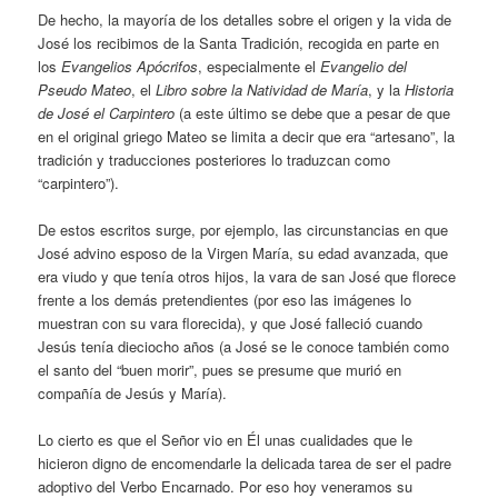
De hecho, la mayoría de los detalles sobre el origen y la vida de
José los recibimos de la Santa Tradición, recogida en parte en
los
Evangelios Apócrifos
, especialmente el
Evangelio del
Pseudo Mateo
, el
Libro sobre la Natividad de María
, y la
Historia
de José el Carpintero
(a este último se debe que a pesar de que
en el original griego Mateo se limita a decir que era “artesano”, la
tradición y traducciones posteriores lo traduzcan como
“carpintero”).
De estos escritos surge, por ejemplo, las circunstancias en que
José advino esposo de la Virgen María, su edad avanzada, que
era viudo y que tenía otros hijos, la vara de san José que florece
frente a los demás pretendientes (por eso las imágenes lo
muestran con su vara florecida), y que José falleció cuando
Jesús tenía dieciocho años (a José se le conoce también como
el santo del “buen morir”, pues se presume que murió en
compañía de Jesús y María).
Lo cierto es que el Señor vio en Él unas cualidades que le
hicieron digno de encomendarle la delicada tarea de ser el padre
adoptivo del Verbo Encarnado. Por eso hoy veneramos su