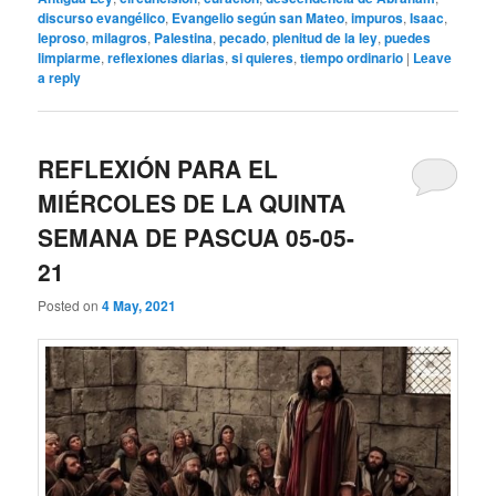
discurso evangélico
,
Evangelio según san Mateo
,
impuros
,
Isaac
,
leproso
,
milagros
,
Palestina
,
pecado
,
plenitud de la ley
,
puedes
limpiarme
,
reflexiones diarias
,
si quieres
,
tiempo ordinario
|
Leave
a reply
REFLEXIÓN PARA EL
MIÉRCOLES DE LA QUINTA
SEMANA DE PASCUA 05-05-
21
Posted on
4 May, 2021