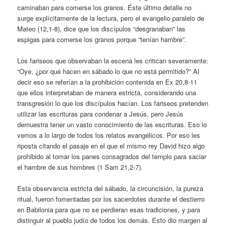
caminaban para comerse los granos. Éste último detalle no
surge explícitamente de la lectura, pero el evangelio paralelo de
Mateo (12,1-8), dice que los discípulos “desgranaban” las
espigas para comerse los granos porque “tenían hambre”.
Los fariseos que observaban la escena les critican severamente:
“Oye, ¿por qué hacen en sábado lo que no está permitido?” Al
decir eso se referían a la prohibición contenida en Ex 20,8-11
que ellos interpretaban de manera estricta, considerando una
transgresión lo que los discípulos hacían. Los fariseos pretenden
utilizar las escrituras para condenar a Jesús, pero Jesús
demuestra tener un vasto conocimiento de las escrituras. Eso lo
vemos a lo largo de todos los relatos evangélicos. Por eso les
riposta citando el pasaje en el que el mismo rey David hizo algo
prohibido al tomar los panes consagrados del templo para saciar
el hambre de sus hombres (1 Sam 21,2-7).
Esta observancia estricta del sábado, la circuncisión, la pureza
ritual, fueron fomentadas por los sacerdotes durante el destierro
en Babilonia para que no se perdieran esas tradiciones, y para
distinguir al pueblo judío de todos los demás. Esto dio margen al