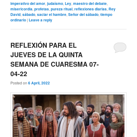
imperativo del amor
,
judaísmo
,
Ley
,
maestro del debate
,
misericordia
,
profetas
,
pureza ritual
,
reflexiones diarias
,
Rey
David
,
sábado
,
saciar el hambre
,
Señor del sábado
,
tiempo
ordinario
|
Leave a reply
REFLEXIÓN PARA EL
JUEVES DE LA QUINTA
SEMANA DE CUARESMA 07-
04-22
Posted on
6 April, 2022