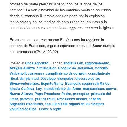
proceso de “darle plenitud” a tenor con los “signos de los
tiempos”. La vertiginosidad de los cambios sociales ocurridos
desde el Vaticano II, propiciados en parte por la explosión
tecnológica y en los medios de comunicación, apuntan a la
necesidad de un nuevo ejercicio de
aggiornamento
en la Iglesia.
En estos tiempos, ese mismo Espíritu nos ha regalado la
persona de Francisco, signo inequívoco de que el Señor cumple
sus promesas (
Cfr
. Mt 28,20).
Posted in
Uncategorized
|
Tagged
abolir la Ley
,
aggiornamento
,
Antigua Alianza
,
circuncisión
,
Concilio de Jerusalén
,
Concilio
Vaticano II
,
cuaresma
,
cumplimiento de corazón
,
cumplimiento
ritual
,
dar plenitud
,
Decálogo
,
discípulos
,
discurso de las
Bienaventuranzas
,
Espíritu Santo
,
Evangelio según san Mateo
,
Iglesia Católica
,
Ley
,
mandamiento del Amor
,
mandamiento nuevo
,
Nueva Alianza
,
Papa Francisco
,
Pedro
,
preceptos
,
primacía del
amor
,
profetas
,
pureza ritual
,
reflexiones diarias
,
sábado
,
Sagradas Escrituras
,
san Juan XXIII
,
signos de los tiempos
,
voluntad de Dios
|
Leave a reply