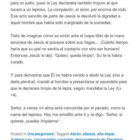
para un judío, pues la Ley declaraba también impuro al que
tocara a un leproso. La compasión, el amor, por encima de todo.
Ese acto sencillo de parte de Jesús le devolvió la dignidad a
aquel hombre que había sido marginado de la sociedad.
Trato de imaginar cómo se sintió ante el toque tibio de la mano
amorosa de Jesús al posarse sobre sus llagas… ¡Cuánto tiempo
haría que su piel no sentía el contacto con otro ser humano!
Entonces Jesús le dijo: “Quiero, queda limpio”. Su fe le había
curado.
Y para demostrar que Él no había venido a abolir la Ley sino a
darle plenitud, mandó al hombre a presentarse al sacerdote para
que le declarara limpio de la lepra, según mandaba la Ley (Lv
14).
Señor, a veces mi alma está carcomida por el pecado, como la
carne del leproso. Hoy me arrodillo ante ti y te digo: “Señor, si
quieres, puedes limpiarme”.
Posted in
Uncategorized
|
Tagged
Abrán
,
alianza
,
año impar
,
Antigua Ley
,
circuncisión
,
curación
,
descendencia de Abraham
,