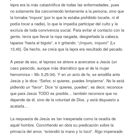
lepra era la más catastrófica de todas las enfermedades, pues
no solamente iba carcomiendo lentamente a la persona, sino que
la tornaba “impura” (por lo que le estaba prohibido tocarle, ni él
podía tocar a nadie), lo que le impedía participar del culto y le
excluía de toda convivencia social. Para evitar el contacto con la
gente, tenía que llevar la ropa rasgada, desgreñada la cabeza,
taparse “hasta el bigote”, e ir gritando: “¡Impuro, impuro!” (Lv
13,45). De hecho, se creía que la lepra era resultado del pecado.
A pesar de eso, el leproso se atreve a acercarse a Jesús (un
caso parecido, aunque más dramático que el de la mujer
hemorroísa – Mc 5,25-34). Y en un acto de fe, se arrodilla ante
Jesús y le dice: “Señor, si quieres, puedes limpiarme”. No le está
pidiendo un “favor”. Dice “si quieres, puedes”, es decir, reconoce
que para Jesús TODO es posible… también reconoce que no
depende de él, sino de la voluntad de Dios, y está dispuesto a
acatarla…
La respuesta de Jesús es tan inesperada como la osadía de
aquél hombre. Convirtiendo en obra su predicación sobre la
primacía del amor, “extendió la mano y lo tocó”. Algo impensado