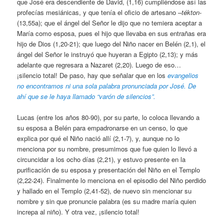
que José era descendiente de David, (1,16) cumpliéndose así las
profecías mesiánicas, y que tenía el oficio de artesano –
tékton
-
(13,55a); que el ángel del Señor le dijo que no temiera aceptar a
María como esposa, pues el hijo que llevaba en sus entrañas era
hijo de Dios (1,20-21); que luego del Niño nacer en Belén (2,1), el
ángel del Señor le instruyó que huyeran a Egipto (2,13); y más
adelante que regresara a Nazaret (2,20). Luego de eso…
¡silencio total! De paso, hay que señalar que en los
evangelios
no encontramos ni una sola palabra pronunciada por José. De
ahí que se le haya llamado “varón de silencios”.
Lucas (entre los años 80-90), por su parte, lo coloca llevando a
su esposa a Belén para empadronarse en un censo, lo que
explica por qué el Niño nació allí (2,1-7), y, aunque no lo
menciona por su nombre, presumimos que fue quien lo llevó a
circuncidar a los ocho días (2,21), y estuvo presente en la
purificación de su esposa y presentación del Niño en el Templo
(2,22-24). Finalmente lo menciona en el episodio del Niño perdido
y hallado en el Templo (2,41-52), de nuevo sin mencionar su
nombre y sin que pronuncie palabra (es su madre maría quien
increpa al niño). Y otra vez, ¡silencio total!