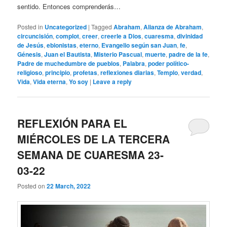
sentido. Entonces comprenderás…
Posted in
Uncategorized
|
Tagged
Abraham
,
Alianza de Abraham
,
circuncisión
,
complot
,
creer
,
creerle a Dios
,
cuaresma
,
divinidad
de Jesús
,
ebionistas
,
eterno
,
Evangelio según san Juan
,
fe
,
Génesis
,
Juan el Bautista
,
Misterio Pascual
,
muerte
,
padre de la fe
,
Padre de muchedumbre de pueblos
,
Palabra
,
poder político-
religioso
,
principio
,
profetas
,
reflexiones diarias
,
Templo
,
verdad
,
Vida
,
Vida eterna
,
Yo soy
|
Leave a reply
REFLEXIÓN PARA EL
MIÉRCOLES DE LA TERCERA
SEMANA DE CUARESMA 23-
03-22
Posted on
22 March, 2022