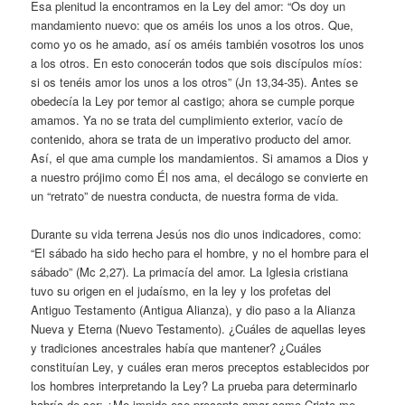
Esa plenitud la encontramos en la Ley del amor: “Os doy un
mandamiento nuevo: que os améis los unos a los otros. Que,
como yo os he amado, así os améis también vosotros los unos
a los otros. En esto conocerán todos que sois discípulos míos:
si os tenéis amor los unos a los otros” (Jn 13,34-35). Antes se
obedecía la Ley por temor al castigo; ahora se cumple porque
amamos. Ya no se trata del cumplimiento exterior, vacío de
contenido, ahora se trata de un imperativo producto del amor.
Así, el que ama cumple los mandamientos. Si amamos a Dios y
a nuestro prójimo como Él nos ama, el decálogo se convierte en
un “retrato” de nuestra conducta, de nuestra forma de vida.
Durante su vida terrena Jesús nos dio unos indicadores, como:
“El sábado ha sido hecho para el hombre, y no el hombre para el
sábado” (Mc 2,27). La primacía del amor. La Iglesia cristiana
tuvo su origen en el judaísmo, en la ley y los profetas del
Antiguo Testamento (Antigua Alianza), y dio paso a la Alianza
Nueva y Eterna (Nuevo Testamento). ¿Cuáles de aquellas leyes
y tradiciones ancestrales había que mantener? ¿Cuáles
constituían Ley, y cuáles eran meros preceptos establecidos por
los hombres interpretando la Ley? La prueba para determinarlo
habría de ser: ¿Me impide ese precepto amar como Cristo me