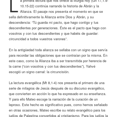
L
a primera lectura que nos ofrece la liturgia hoy (Gn 17,1.9-
10.15-22) continúa narrando la historia de Abrán y la
Alianza. El pasaje nos presenta el momento en que se
sella definitivamente la Alianza entre Dios y Abrán, y su
descendencia: “Tú guarda mi pacto, que hago contigo y tus
descendientes por generaciones. Éste es el pacto que hago con
vosotros y con tus descendientes y que habéis de guardar:
circuncidad a todos vuestros varones”.
En la antigüedad toda alianza se sellaba con un signo que servía
para recordar las obligaciones que se contraían por la misma. En
este caso, como la Alianza iba a ser transmitida por herencia de
la carne (“con vosotros y con tus descendientes”), Yahvé
escogió un signo carnal: la circuncisión.
La lectura evangélica (Mt 8,1-4) nos presenta el primero de una
serie de milagros de Jesús después de su discurso evangélico,
que convierten en acción lo que ha expresado en su enseñanza.
Y para ello Mateo escoge la narración de la curación de un
leproso. Este hecho es significativo pues, como hemos señalado
en otras ocasiones, Mateo escribe su relato evangélico para los
judíos de Palestina convertidos al cristianismo. Para los judíos la