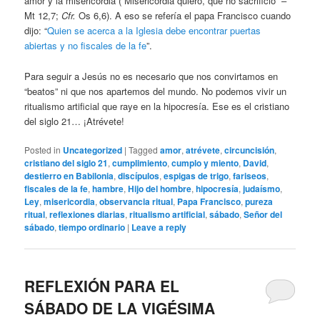
amor y la misericordia (“Misericordia quiero, que no sacrificio” –
Mt 12,7;
Cfr.
Os 6,6). A eso se refería el papa Francisco cuando
dijo: “
Quien se acerca a la Iglesia debe encontrar puertas
abiertas y no fiscales de la fe
”.
Para seguir a Jesús no es necesario que nos convirtamos en
“beatos” ni que nos apartemos del mundo. No podemos vivir un
ritualismo artificial que raye en la hipocresía. Ese es el cristiano
del siglo 21… ¡Atrévete!
Posted in
Uncategorized
|
Tagged
amor
,
atrévete
,
circuncisión
,
cristiano del siglo 21
,
cumplimiento
,
cumplo y miento
,
David
,
destierro en Babilonia
,
discípulos
,
espigas de trigo
,
fariseos
,
fiscales de la fe
,
hambre
,
Hijo del hombre
,
hipocresía
,
judaísmo
,
Ley
,
misericordia
,
observancia ritual
,
Papa Francisco
,
pureza
ritual
,
reflexiones diarias
,
ritualismo artificial
,
sábado
,
Señor del
sábado
,
tiempo ordinario
|
Leave a reply
REFLEXIÓN PARA EL
SÁBADO DE LA VIGÉSIMA