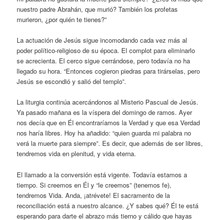
nuestro padre Abrahán, que murió? También los profetas
murieron, ¿por quién te tienes?”
La actuación de Jesús sigue incomodando cada vez más al
poder político-religioso de su época. El complot para eliminarlo
se acrecienta. El cerco sigue cerrándose, pero todavía no ha
llegado su hora. “Entonces cogieron piedras para tirárselas, pero
Jesús se escondió y salió del templo”.
La liturgia continúa acercándonos al Misterio Pascual de Jesús.
Ya pasado mañana es la víspera del domingo de ramos. Ayer
nos decía que en Él encontraríamos la Verdad y que esa Verdad
nos haría libres. Hoy ha añadido: “quien guarda mi palabra no
verá la muerte para siempre”. Es decir, que además de ser libres,
tendremos vida en plenitud, y vida eterna.
El llamado a la conversión está vigente. Todavía estamos a
tiempo. Si creemos en Él y “le creemos” (tenemos fe),
tendremos Vida. Anda, ¡atrévete! El sacramento de la
reconciliación está a nuestro alcance. ¿Y sabes qué? Él te está
esperando para darte el abrazo más tierno y cálido que hayas