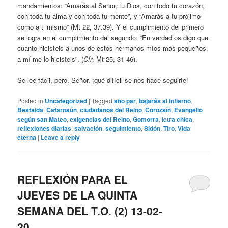
mandamientos: “Amarás al Señor, tu Dios, con todo tu corazón,
con toda tu alma y con toda tu mente”, y “Amarás a tu prójimo
como a ti mismo” (Mt 22, 37.39). Y el cumplimiento del primero
se logra en el cumplimiento del segundo: “En verdad os digo que
cuanto hicisteis a unos de estos hermanos míos más pequeños,
a mí me lo hicisteis”. (
Cfr
. Mt 25, 31-46).
Se lee fácil, pero, Señor, ¡qué difícil se nos hace seguirte!
Posted in
Uncategorized
|
Tagged
año par
,
bajarás al infierno
,
Bestaida
,
Cafarnaún
,
ciudadanos del Reino
,
Corozaín
,
Evangelio
según san Mateo
,
exigencias del Reino
,
Gomorra
,
letra chica
,
reflexiones diarias
,
salvación
,
seguimiento
,
Sidón
,
Tiro
,
Vida
eterna
|
Leave a reply
REFLEXIÓN PARA EL
JUEVES DE LA QUINTA
SEMANA DEL T.O. (2) 13-02-
20