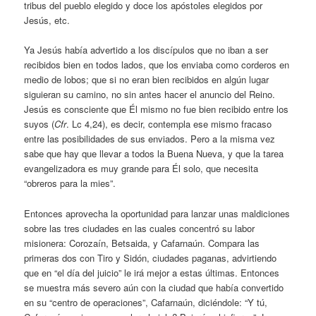
tribus del pueblo elegido y doce los apóstoles elegidos por
Jesús, etc.
Ya Jesús había advertido a los discípulos que no iban a ser
recibidos bien en todos lados, que los enviaba como corderos en
medio de lobos; que si no eran bien recibidos en algún lugar
siguieran su camino, no sin antes hacer el anuncio del Reino.
Jesús es consciente que Él mismo no fue bien recibido entre los
suyos (
Cfr
. Lc 4,24), es decir, contempla ese mismo fracaso
entre las posibilidades de sus enviados. Pero a la misma vez
sabe que hay que llevar a todos la Buena Nueva, y que la tarea
evangelizadora es muy grande para Él solo, que necesita
“obreros para la mies”.
Entonces aprovecha la oportunidad para lanzar unas maldiciones
sobre las tres ciudades en las cuales concentró su labor
misionera: Corozaín, Betsaida, y Cafarnaún. Compara las
primeras dos con Tiro y Sidón, ciudades paganas, advirtiendo
que en “el día del juicio” le irá mejor a estas últimas. Entonces
se muestra más severo aún con la ciudad que había convertido
en su “centro de operaciones”, Cafarnaún, diciéndole: “Y tú,