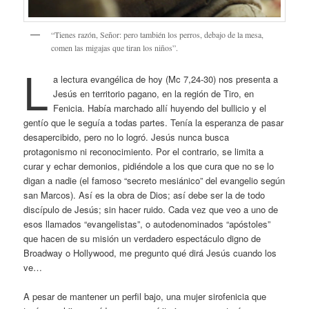
“Tienes razón, Señor: pero también los perros, debajo de la mesa,
comen las migajas que tiran los niños”.
L
a lectura evangélica de hoy (Mc 7,24-30) nos presenta a
Jesús en territorio pagano, en la región de Tiro, en
Fenicia. Había marchado allí huyendo del bullicio y el
gentío que le seguía a todas partes. Tenía la esperanza de pasar
desapercibido, pero no lo logró. Jesús nunca busca
protagonismo ni reconocimiento. Por el contrario, se limita a
curar y echar demonios, pidiéndole a los que cura que no se lo
digan a nadie (el famoso “secreto mesiánico” del evangelio según
san Marcos). Así es la obra de Dios; así debe ser la de todo
discípulo de Jesús; sin hacer ruido. Cada vez que veo a uno de
esos llamados “evangelistas”, o autodenominados “apóstoles”
que hacen de su misión un verdadero espectáculo digno de
Broadway o Hollywood, me pregunto qué dirá Jesús cuando los
ve…
A pesar de mantener un perfil bajo, una mujer sirofenicia que