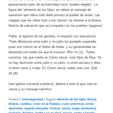
pensamiento judío de exclusividad como “pueblo elegido”. La
figura del “alimento de los hijos” se refiere al mensaje de
salvación que había sido dado primero al pueblo de Israel. Las
migajas que los niños tiran a los “perros” se refieren a la Buena
Noticia de salvación que se comparte con los pueblos “paganos”.
Pablo, el apóstol de los gentiles, lo expresó con elocuencia:
“Toda diferencia entre judío y no judío ha quedado superada,
pues uno mismo es el Señor de todos, y su generosidad se
desborda con todos los que le invocan” (Rm 10,12). “Todos
vosotros, los que creéis en Cristo Jesús, sois hijos de Dios. Ya
no hay distinción entre judío y no judío, ni entre esclavo y libre,
ni entre varón y mujer. En Cristo Jesús, todos sois uno” (Gál.
26,28).
Una Iglesia universal (católica), abierta a todo el que crea en
Jesús y su mensaje salvífico.
Posted in
Uncategorized
|
Tagged
alimento de los hijos
,
Buena
Noticia
,
católica
,
creer en la Palabra
,
curar enfermos
,
echar
demonios
,
espíritu inmundo
,
Fenicia
,
Jesús
,
mujer sirofenicia
,
paganos
,
Palabra
,
pedid y se os dará
,
perros
,
poder sanador
,