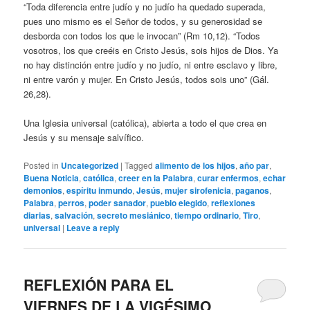
“Toda diferencia entre judío y no judío ha quedado superada,
pues uno mismo es el Señor de todos, y su generosidad se
desborda con todos los que le invocan” (Rm 10,12). “Todos
vosotros, los que creéis en Cristo Jesús, sois hijos de Dios. Ya
no hay distinción entre judío y no judío, ni entre esclavo y libre,
ni entre varón y mujer. En Cristo Jesús, todos sois uno” (Gál.
26,28).
Una Iglesia universal (católica), abierta a todo el que crea en
Jesús y su mensaje salvífico.
Posted in
Uncategorized
|
Tagged
alimento de los hijos
,
año par
,
Buena Noticia
,
católica
,
creer en la Palabra
,
curar enfermos
,
echar
demonios
,
espíritu inmundo
,
Jesús
,
mujer sirofenicia
,
paganos
,
Palabra
,
perros
,
poder sanador
,
pueblo elegido
,
reflexiones
diarias
,
salvación
,
secreto mesiánico
,
tiempo ordinario
,
Tiro
,
universal
|
Leave a reply
REFLEXIÓN PARA EL
VIERNES DE LA VIGÉSIMO