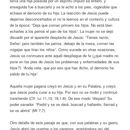
tenía una hija poseída por un espíritu impuro se enteró, y
enseguida fue a buscarlo y se le echó a los pies, rogándole que
echase el demonio de su hija. La reacción de Jesús puede
dejarnos desconcertados si no la leemos en el contexto y cultura
de la época: “Deja que coman primero los hijos. No está bien
echarles a los perros el pan de los hijos”. La mujer no se dejó
disuadir por el aparente desplante de Jesús: “Tienes razón,
Señor: pero también los perros, debajo de la mesa, comen las
migajas que tiran los niños”. Como sucede en otras ocasiones,
Jesús se conmueve ante aquél despliegue de fe (¿qué madre no
pone en los pies de Jesús los problemas y enfermedades de sus
hijos?): “Anda vete, que por eso que has dicho, el demonio ha
salido de tu hija”.
Aquella mujer pagana creyó en Jesús y en su Palabra, y creyó
que Jesús podía curar a su hija. Por eso no se rindió y continuó
insistiendo (
Cfr
. Lc 11,13; 18,1-8). De ese modo “disparó” Su
poder sanador. “Pedid y se os dará; buscad y hallaréis; llamad y
se os abrirá” (Mt 7,7).
Otro detalle de este pasaje es que, con sus palabras y su gesto,
Jesús abrió las puertas a los paganos, apartándose así del