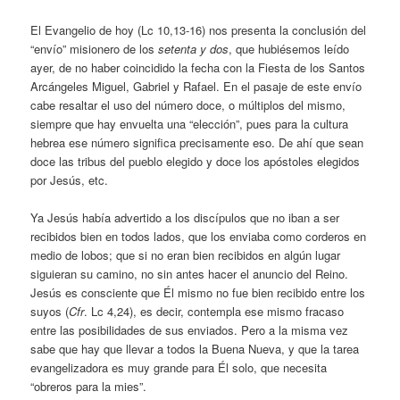
El Evangelio de hoy (Lc 10,13-16) nos presenta la conclusión del
“envío” misionero de los
setenta y dos
, que hubiésemos leído
ayer, de no haber coincidido la fecha con la Fiesta de los Santos
Arcángeles Miguel, Gabriel y Rafael. En el pasaje de este envío
cabe resaltar el uso del número doce, o múltiplos del mismo,
siempre que hay envuelta una “elección”, pues para la cultura
hebrea ese número significa precisamente eso. De ahí que sean
doce las tribus del pueblo elegido y doce los apóstoles elegidos
por Jesús, etc.
Ya Jesús había advertido a los discípulos que no iban a ser
recibidos bien en todos lados, que los enviaba como corderos en
medio de lobos; que si no eran bien recibidos en algún lugar
siguieran su camino, no sin antes hacer el anuncio del Reino.
Jesús es consciente que Él mismo no fue bien recibido entre los
suyos (
Cfr
. Lc 4,24), es decir, contempla ese mismo fracaso
entre las posibilidades de sus enviados. Pero a la misma vez
sabe que hay que llevar a todos la Buena Nueva, y que la tarea
evangelizadora es muy grande para Él solo, que necesita
“obreros para la mies”.