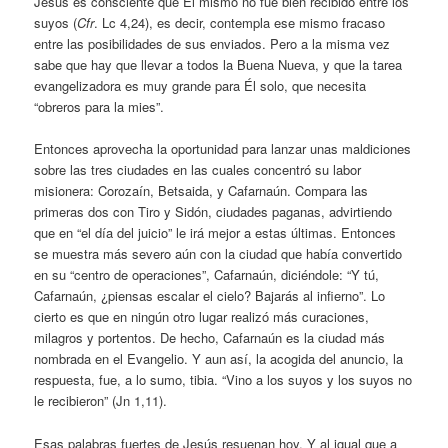
Jesús es consciente que Él mismo no fue bien recibido entre los
suyos (
Cfr
. Lc 4,24), es decir, contempla ese mismo fracaso
entre las posibilidades de sus enviados. Pero a la misma vez
sabe que hay que llevar a todos la Buena Nueva, y que la tarea
evangelizadora es muy grande para Él solo, que necesita
“obreros para la mies”.
Entonces aprovecha la oportunidad para lanzar unas maldiciones
sobre las tres ciudades en las cuales concentró su labor
misionera: Corozaín, Betsaida, y Cafarnaún. Compara las
primeras dos con Tiro y Sidón, ciudades paganas, advirtiendo
que en “el día del juicio” le irá mejor a estas últimas. Entonces
se muestra más severo aún con la ciudad que había convertido
en su “centro de operaciones”, Cafarnaún, diciéndole: “Y tú,
Cafarnaún, ¿piensas escalar el cielo? Bajarás al infierno”. Lo
cierto es que en ningún otro lugar realizó más curaciones,
milagros y portentos. De hecho, Cafarnaún es la ciudad más
nombrada en el Evangelio. Y aun así, la acogida del anuncio, la
respuesta, fue, a lo sumo, tibia. “Vino a los suyos y los suyos no
le recibieron” (Jn 1,11).
Esas palabras fuertes de Jesús resuenan hoy. Y al igual que a