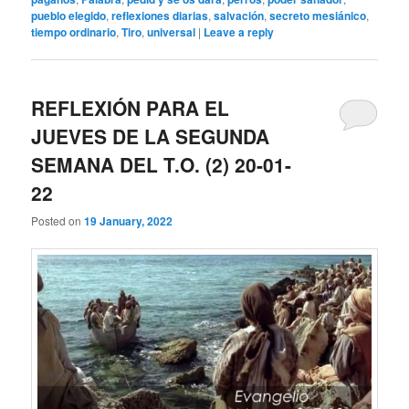
pueblo elegido
,
reflexiones diarias
,
salvación
,
secreto mesiánico
,
tiempo ordinario
,
Tiro
,
universal
|
Leave a reply
REFLEXIÓN PARA EL
JUEVES DE LA SEGUNDA
SEMANA DEL T.O. (2) 20-01-
22
Posted on
19 January, 2022