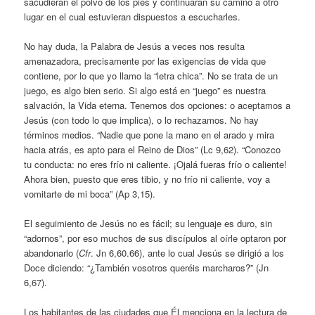
sacudieran el polvo de los pies y continuaran su camino a otro
lugar en el cual estuvieran dispuestos a escucharles.
No hay duda, la Palabra de Jesús a veces nos resulta
amenazadora, precisamente por las exigencias de vida que
contiene, por lo que yo llamo la “letra chica”. No se trata de un
juego, es algo bien serio. Si algo está en “juego” es nuestra
salvación, la Vida eterna. Tenemos dos opciones: o aceptamos a
Jesús (con todo lo que implica), o lo rechazamos. No hay
términos medios. “Nadie que pone la mano en el arado y mira
hacia atrás, es apto para el Reino de Dios” (Lc 9,62). “Conozco
tu conducta: no eres frío ni caliente. ¡Ojalá fueras frío o caliente!
Ahora bien, puesto que eres tibio, y no frío ni caliente, voy a
vomitarte de mi boca” (Ap 3,15).
El seguimiento de Jesús no es fácil; su lenguaje es duro, sin
“adornos”, por eso muchos de sus discípulos al oírle optaron por
abandonarlo (
Cfr
. Jn 6,60.66), ante lo cual Jesús se dirigió a los
Doce diciendo: “¿También vosotros queréis marcharos?” (Jn
6,67).
Los habitantes de las ciudades que Él menciona en la lectura de