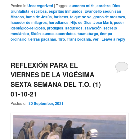
Posted in
Uncategorized
|
Tagged
aumenta mi fe
,
cordero
,
Dios
triunfalista
,
escribas
,
espíritus inmundos
,
Evangelio según san
Marcos
,
fama de Jesús
,
fariseos
,
fe que se ve
,
grano de mostaza
,
hacedor de milagros
,
herodianos
,
Hijo de Dios
,
José Martí
,
poder
ideológico-religioso
,
prodigios
,
saduceos
,
salvación
,
secreto
mesiánico
,
Sidón
,
sumos sacerdotes
,
taumaturgo
,
tiempo
ordinario
,
tierras paganas
,
Tiro
,
Transjordania
,
ver
|
Leave a reply
REFLEXIÓN PARA EL
VIERNES DE LA VIGÉSIMA
SEXTA SEMANA DEL T.O. (1)
01-10-21
Posted on
30 September, 2021