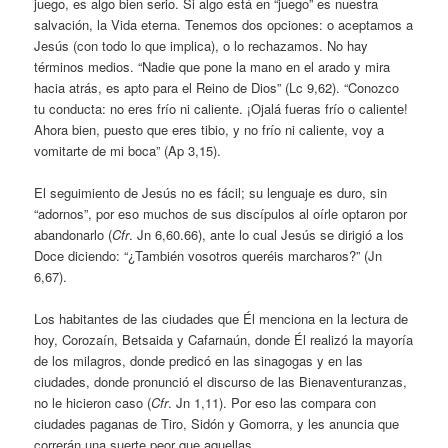
juego, es algo bien serio. Si algo está en “juego” es nuestra
salvación, la Vida eterna. Tenemos dos opciones: o aceptamos a
Jesús (con todo lo que implica), o lo rechazamos. No hay
términos medios. “Nadie que pone la mano en el arado y mira
hacia atrás, es apto para el Reino de Dios” (Lc 9,62). “Conozco
tu conducta: no eres frío ni caliente. ¡Ojalá fueras frío o caliente!
Ahora bien, puesto que eres tibio, y no frío ni caliente, voy a
vomitarte de mi boca” (Ap 3,15).
El seguimiento de Jesús no es fácil; su lenguaje es duro, sin
“adornos”, por eso muchos de sus discípulos al oírle optaron por
abandonarlo (
Cfr
. Jn 6,60.66), ante lo cual Jesús se dirigió a los
Doce diciendo: “¿También vosotros queréis marcharos?” (Jn
6,67).
Los habitantes de las ciudades que Él menciona en la lectura de
hoy, Corozaín, Betsaida y Cafarnaún, donde Él realizó la mayoría
de los milagros, donde predicó en las sinagogas y en las
ciudades, donde pronunció el discurso de las Bienaventuranzas,
no le hicieron caso (
Cfr
. Jn 1,11). Por eso las compara con
ciudades paganas de Tiro, Sidón y Gomorra, y les anuncia que
correrán una suerte peor que aquellas.