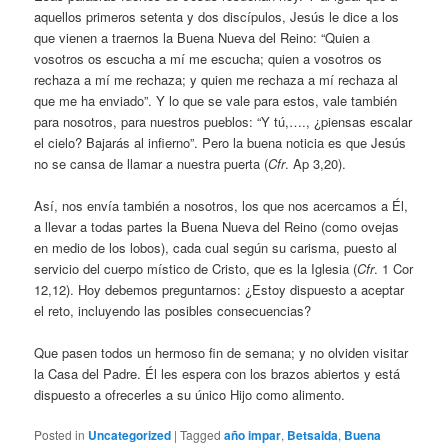
aquellos primeros setenta y dos discípulos, Jesús le dice a los
que vienen a traernos la Buena Nueva del Reino: “Quien a
vosotros os escucha a mí me escucha; quien a vosotros os
rechaza a mí me rechaza; y quien me rechaza a mí rechaza al
que me ha enviado”. Y lo que se vale para estos, vale también
para nosotros, para nuestros pueblos: “Y tú,…., ¿piensas escalar
el cielo? Bajarás al infierno”. Pero la buena noticia es que Jesús
no se cansa de llamar a nuestra puerta (
Cfr
. Ap 3,20).
Así, nos envía también a nosotros, los que nos acercamos a Él,
a llevar a todas partes la Buena Nueva del Reino (como ovejas
en medio de los lobos), cada cual según su carisma, puesto al
servicio del cuerpo místico de Cristo, que es la Iglesia (
Cfr
. 1 Cor
12,12). Hoy debemos preguntarnos: ¿Estoy dispuesto a aceptar
el reto, incluyendo las posibles consecuencias?
Que pasen todos un hermoso fin de semana; y no olviden visitar
la Casa del Padre. Él les espera con los brazos abiertos y está
dispuesto a ofrecerles a su único Hijo como alimento.
Posted in
Uncategorized
|
Tagged
año impar
,
Betsaida
,
Buena