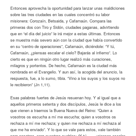
Entonces aprovecha la oportunidad para lanzar unas maldiciones
sobre las tres ciudades en las cuales concentró su labor
misionera: Corozaín, Betsaida, y Cafarnaún. Compara las
primeras dos con Tiro y Sidón, ciudades paganas, advirtiendo
que en “el día del juicio” le irá mejor a estas últimas. Entonces
se muestra más severo aún con la ciudad que había convertido
en su “centro de operaciones”, Cafarnaún, diciéndole: “Y tú,
Cafarnaún, ¿piensas escalar el cielo? Bajarás al infierno”. Lo
cierto es que en ningún otro lugar realizó más curaciones,
milagros y portentos. De hecho, Cafarnaún es la ciudad más
nombrada en el Evangelio. Y aun así, la acogida del anuncio, la
respuesta, fue, a lo sumo, tibia. “Vino a los suyos y los suyos no
le recibieron” (Jn 1,11).
Esas palabras fuertes de Jesús resuenan hoy. Y al igual que a
aquellos primeros setenta y dos discípulos, Jesús le dice a los
que vienen a traernos la Buena Nueva del Reino: “Quien a
vosotros os escucha a mí me escucha; quien a vosotros os
rechaza a mí me rechaza; y quien me rechaza a mí rechaza al
que me ha enviado”. Y lo que se vale para estos, vale también
para nosotros, para nuestros pueblos: “Y tú,…., ¿piensas escalar