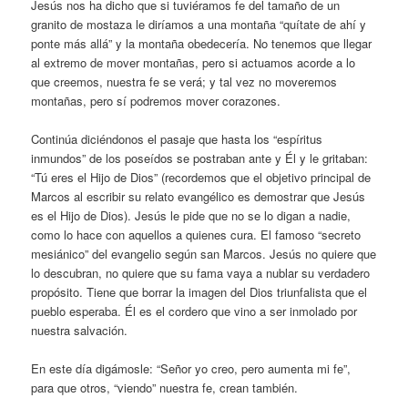
Jesús nos ha dicho que si tuviéramos fe del tamaño de un
granito de mostaza le diríamos a una montaña “quítate de ahí y
ponte más allá” y la montaña obedecería. No tenemos que llegar
al extremo de mover montañas, pero si actuamos acorde a lo
que creemos, nuestra fe se verá; y tal vez no moveremos
montañas, pero sí podremos mover corazones.
Continúa diciéndonos el pasaje que hasta los “espíritus
inmundos” de los poseídos se postraban ante y Él y le gritaban:
“Tú eres el Hijo de Dios” (recordemos que el objetivo principal de
Marcos al escribir su relato evangélico es demostrar que Jesús
es el Hijo de Dios). Jesús le pide que no se lo digan a nadie,
como lo hace con aquellos a quienes cura. El famoso “secreto
mesiánico” del evangelio según san Marcos. Jesús no quiere que
lo descubran, no quiere que su fama vaya a nublar su verdadero
propósito. Tiene que borrar la imagen del Dios triunfalista que el
pueblo esperaba. Él es el cordero que vino a ser inmolado por
nuestra salvación.
En este día digámosle: “Señor yo creo, pero aumenta mi fe”,
para que otros, “viendo” nuestra fe, crean también.