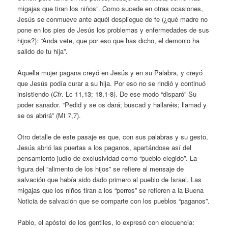
migajas que tiran los niños”. Como sucede en otras ocasiones,
Jesús se conmueve ante aquél despliegue de fe (¿qué madre no
pone en los pies de Jesús los problemas y enfermedades de sus
hijos?): “Anda vete, que por eso que has dicho, el demonio ha
salido de tu hija”.
Aquella mujer pagana creyó en Jesús y en su Palabra, y creyó
que Jesús podía curar a su hija. Por eso no se rindió y continuó
insistiendo (
Cfr
. Lc 11,13; 18,1-8). De ese modo “disparó” Su
poder sanador. “Pedid y se os dará; buscad y hallaréis; llamad y
se os abrirá” (Mt 7,7).
Otro detalle de este pasaje es que, con sus palabras y su gesto,
Jesús abrió las puertas a los paganos, apartándose así del
pensamiento judío de exclusividad como “pueblo elegido”. La
figura del “alimento de los hijos” se refiere al mensaje de
salvación que había sido dado primero al pueblo de Israel. Las
migajas que los niños tiran a los “perros” se refieren a la Buena
Noticia de salvación que se comparte con los pueblos “paganos”.
Pablo, el apóstol de los gentiles, lo expresó con elocuencia: