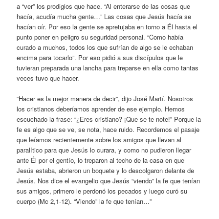
a “ver” los prodigios que hace. “Al enterarse de las cosas que
hacía, acudía mucha gente…” Las cosas que Jesús hacía se
hacían oír. Por eso la gente se apretujaba en torno a Él hasta el
punto poner en peligro su seguridad personal. “Como había
curado a muchos, todos los que sufrían de algo se le echaban
encima para tocarlo”. Por eso pidió a sus discípulos que le
tuvieran preparada una lancha para treparse en ella como tantas
veces tuvo que hacer.
“Hacer es la mejor manera de decir”, dijo José Martí. Nosotros
los cristianos deberíamos aprender de ese ejemplo. Hemos
escuchado la frase: “¿Eres cristiano? ¡Que se te note!” Porque la
fe es algo que se ve, se nota, hace ruido. Recordemos el pasaje
que leíamos recientemente sobre los amigos que llevan al
paralítico para que Jesús lo curara, y como no pudieron llegar
ante Él por el gentío, lo treparon al techo de la casa en que
Jesús estaba, abrieron un boquete y lo descolgaron delante de
Jesús. Nos dice el evangelio que Jesús “viendo” la fe que tenían
sus amigos, primero le perdonó los pecados y luego curó su
cuerpo (Mc 2,1-12). “Viendo” la fe que tenían…”