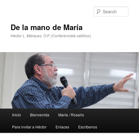
Skip
Skip
to
to
Sear
primary
secondary
content
content
De la mano de María
Héctor L. Márquez, O.P. (Conferencista católico)
Main
Inicio
Bienvenida
María / Rosario
menu
Para invitar a Héctor
Enlaces
Escríbenos