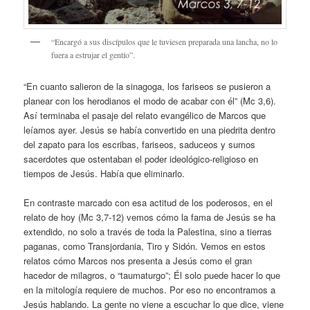
“Encargó a sus discípulos que le tuviesen preparada una lancha, no lo
fuera a estrujar el gentío”.
“En cuanto salieron de la sinagoga, los fariseos se pusieron a
planear con los herodianos el modo de acabar con él” (Mc 3,6).
Así terminaba el pasaje del relato evangélico de Marcos que
leíamos ayer. Jesús se había convertido en una piedrita dentro
del zapato para los escribas, fariseos, saduceos y sumos
sacerdotes que ostentaban el poder ideológico-religioso en
tiempos de Jesús. Había que eliminarlo.
En contraste marcado con esa actitud de los poderosos, en el
relato de hoy (Mc 3,7-12) vemos cómo la fama de Jesús se ha
extendido, no solo a través de toda la Palestina, sino a tierras
paganas, como Transjordania, Tiro y Sidón. Vemos en estos
relatos cómo Marcos nos presenta a Jesús como el gran
hacedor de milagros, o “taumaturgo”; Él solo puede hacer lo que
en la mitología requiere de muchos. Por eso no encontramos a
Jesús hablando. La gente no viene a escuchar lo que dice, viene