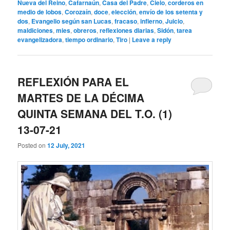
Nueva del Reino
,
Cafarnaún
,
Casa del Padre
,
Cielo
,
corderos en
medio de lobos
,
Corozaín
,
doce
,
elección
,
envío de los setenta y
dos
,
Evangelio según san Lucas
,
fracaso
,
infierno
,
Juicio
,
maldiciones
,
mies
,
obreros
,
reflexiones diarias
,
Sidón
,
tarea
evangelizadora
,
tiempo ordinario
,
Tiro
|
Leave a reply
REFLEXIÓN PARA EL
MARTES DE LA DÉCIMA
QUINTA SEMANA DEL T.O. (1)
13-07-21
Posted on
12 July, 2021