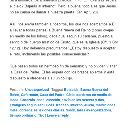
el cielo? Bajarás al infierno”. Pero la buena noticia es que Jesús
no se cansa de llamar a nuestra puerta (
Cfr
. Ap 3,20).
Así, nos envía también a nosotros, los que nos acercamos a Él,
a llevar a todas partes la Buena Nueva del Reino (como ovejas
en medio de los lobos), cada cual según su carisma, puesto al
servicio del cuerpo místico de Cristo, que es la Iglesia (
Cfr
. 1 Cor
12,12). Hoy debemos preguntarnos: ¿Estoy dispuesto a aceptar
el reto, incluyendo las posibles consecuencias?
Que pasen todos un hermoso fin de semana; y no olviden visitar
la Casa del Padre. Él les espera con los brazos abiertos y está
dispuesto a ofrecerles a su único Hijo.
Posted in
Uncategorized
|
Tagged
Betsaida
,
Buena Nueva del
Reino
,
Cafarnaún
,
Casa del Padre
,
Cielo
,
corderos en medio de
lobos
,
Corozaín
,
doce
,
elección
,
envío de los setenta y dos
,
Evangelio según san Lucas
,
fracaso
,
infierno
,
Juicio
,
maldiciones
,
mies
,
obreros
,
reflexiones diarias
,
Sidón
,
tarea evangelizadora
,
tiempo ordinario
,
Tiro
|
Leave a reply