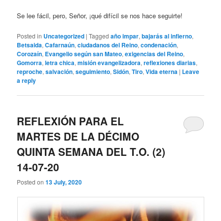
Se lee fácil, pero, Señor, ¡qué difícil se nos hace seguirte!
Posted in
Uncategorized
|
Tagged
año impar
,
bajarás al infierno
,
Betsaida
,
Cafarnaún
,
ciudadanos del Reino
,
condenación
,
Corozaín
,
Evangelio según san Mateo
,
exigencias del Reino
,
Gomorra
,
letra chica
,
misión evangelizadora
,
reflexiones diarias
,
reproche
,
salvación
,
seguimiento
,
Sidón
,
Tiro
,
Vida eterna
|
Leave
a reply
REFLEXIÓN PARA EL
MARTES DE LA DÉCIMO
QUINTA SEMANA DEL T.O. (2)
14-07-20
Posted on
13 July, 2020