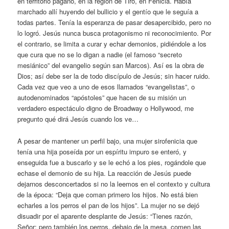
en territorio pagano, en la región de Tiro, en Fenicia. Había
marchado allí huyendo del bullicio y el gentío que le seguía a
todas partes. Tenía la esperanza de pasar desapercibido, pero no
lo logró. Jesús nunca busca protagonismo ni reconocimiento. Por
el contrario, se limita a curar y echar demonios, pidiéndole a los
que cura que no se lo digan a nadie (el famoso “secreto
mesiánico” del evangelio según san Marcos). Así es la obra de
Dios; así debe ser la de todo discípulo de Jesús; sin hacer ruido.
Cada vez que veo a uno de esos llamados “evangelistas”, o
autodenominados “apóstoles” que hacen de su misión un
verdadero espectáculo digno de Broadway o Hollywood, me
pregunto qué dirá Jesús cuando los ve…
A pesar de mantener un perfil bajo, una mujer sirofenicia que
tenía una hija poseída por un espíritu impuro se enteró, y
enseguida fue a buscarlo y se le echó a los pies, rogándole que
echase el demonio de su hija. La reacción de Jesús puede
dejarnos desconcertados si no la leemos en el contexto y cultura
de la época: “Deja que coman primero los hijos. No está bien
echarles a los perros el pan de los hijos”. La mujer no se dejó
disuadir por el aparente desplante de Jesús: “Tienes razón,
Señor: pero también los perros, debajo de la mesa, comen las