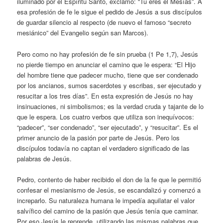
iluminado por el Espíritu Santo, exclamó: “Tú eres el Mesías”. A
esa profesión de fe le sigue el pedido de Jesús a sus discípulos
de guardar silencio al respecto (de nuevo el famoso “secreto
mesiánico” del Evangelio según san Marcos).
Pero como no hay profesión de fe sin prueba (1 Pe 1,7), Jesús
no pierde tiempo en anunciar el camino que le espera: “El Hijo
del hombre tiene que padecer mucho, tiene que ser condenado
por los ancianos, sumos sacerdotes y escribas, ser ejecutado y
resucitar a los tres días”. En esta expresión de Jesús no hay
insinuaciones, ni simbolismos; es la verdad cruda y tajante de lo
que le espera. Los cuatro verbos que utiliza son inequívocos:
“padecer”, “ser condenado”, “ser ejecutado”, y “resucitar”. Es el
primer anuncio de la pasión por parte de Jesús. Pero los
discípulos todavía no captan el verdadero significado de las
palabras de Jesús.
Pedro, contento de haber recibido el don de la fe que le permitió
confesar el mesianismo de Jesús, se escandalizó y comenzó a
increparlo. Su naturaleza humana le impedía aquilatar el valor
salvífico del camino de la pasión que Jesús tenía que caminar.
Por eso Jesús le reprende, utilizando las mismas palabras que