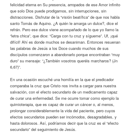
felicidad eterna en Su presencia, arropados de ese Amor infinito
que solo Dios puede prodigarnos, sin interrupciones, sin
distracciones. Disfrutar de la “visión beatífica” de que nos habla
santo Tomás de Aquino. ¿A quién le amarga un dulce?, dice el
refrán. Pero ese dulce viene acompañado de lo que yo llamo la
“letra chica”, que dice: “Carga con tu cruz y sígueme”. Uf, ¡qué
difícil! Ahí es donde muchos se desaniman. Entonces resuenan
las palabras de Jesús a los Doce cuando muchos de sus
discípulos comenzaron a abandonarlo porque encontraban “muy
duro” su mensaje: “¿También vosotros queréis marcharos? (Jn
6,67)”.
En una ocasión escuché una homilía en la que el predicador
comparaba la cruz que Cristo nos invita a cargar para nuestra
salvación, con el efecto secundario de un medicamento capaz
de curar una enfermedad. Se me ocurre tomar como ejemplo la
quimioterapia, que es capaz de curar un cáncer o, al menos,
prolongar considerablemente la vida del paciente, pero cuyos
efectos secundarios pueden ser incómodos, desagradables, y
hasta dolorosos. Así, podríamos decir que la cruz es el “efecto
secundario” del seguimiento de Jesús.