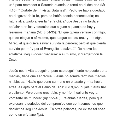
usó para reprender a Satanás cuando le tentó en el desierto (Mt
4,10): “¡Quítate de mi vista, Satanás!”. Pedro se había quedado
en el “gozo” de la fe, pero no había podido concretizarla; no
había alcanzado a leer la “letra chica” que Jesús no tarda en
señalarle en los versículos que siguen al pasaje de hoy y
leeremos mañana (Mc 8,34-35): “El que quiera venirse conmigo,
que se niegue a sí mismo, que cargue con su cruz y me siga.
Mirad, el que quiera salvar su vida la perderá; pero el que pierda
su vida por mí y por el Evangelio la salvará”. De nuevo los
adjetivos inequívocos: “negarse” a sí mismo, y “cargar” con la
Cruz.
Jesús nos invita a seguirle, pero ese seguimiento no puede ser a
medias, tiene que ser radical; Jesús no admite términos medios
ni tibiezas. “Nadie que pone su mano en el arado y mira hacia
atrás, es apto para el Reino de Dios” (Lc 9,62). “Ojalá fueras frío
o caliente. Pero como eres tibio, y no frío ni caliente voy a
vomitarte de mi boca” (Ap 15b-16). Palabras fuertes, pero que
expresan la seriedad del compromiso que contraemos los que
decidimos seguir a Jesús. En otras palabras, no existe tal cosa
como un cristiano
light
.