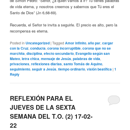
de Simón Pedro: “Señor, ¿a quién vamos a ir? Tú tienes palabras
de vida eterna, y nosotros creemos y sabemos que Tú eres el
Santo de Dios” (Jn 6,68-69).
Recuerda, el Señor te invita a seguirle. El precio es alto, pero la
recompensa es eterna.
Posted in
Uncategorized
|
Tagged
Amor infinito
,
año par
,
cargar
con la Cruz
,
conducta
,
corona incorruptible
,
corona que no se
marchita
,
disciplina
,
efecto secundario
,
Evangelio según san
Mateo
,
letra chica
,
mensaje de Jesús
,
palabras de vida
,
privaciones
,
reflexiones diarias
,
santo Tomás de Aquino
,
seguimiento
,
seguir a Jesús
,
tiempo ordinario
,
visión beatífica
|
1
Reply
REFLEXIÓN PARA EL
JUEVES DE LA SEXTA
SEMANA DEL T.O. (2) 17-02-
22