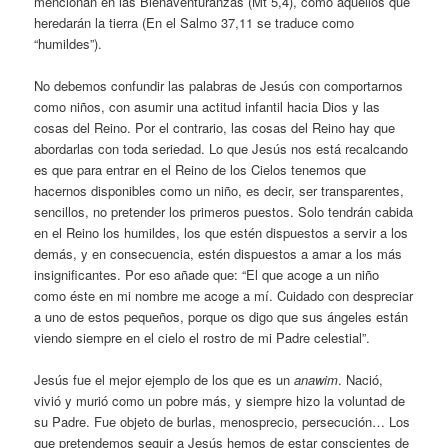
mencionan en las Bienaventuranzas (Mt 5,4), como aquellos que
heredarán la tierra (En el Salmo 37,11 se traduce como
“humildes”).
No debemos confundir las palabras de Jesús con comportarnos
como niños, con asumir una actitud infantil hacia Dios y las
cosas del Reino. Por el contrario, las cosas del Reino hay que
abordarlas con toda seriedad. Lo que Jesús nos está recalcando
es que para entrar en el Reino de los Cielos tenemos que
hacernos disponibles como un niño, es decir, ser transparentes,
sencillos, no pretender los primeros puestos. Solo tendrán cabida
en el Reino los humildes, los que estén dispuestos a servir a los
demás, y en consecuencia, estén dispuestos a amar a los más
insignificantes. Por eso añade que: “El que acoge a un niño
como éste en mi nombre me acoge a mí. Cuidado con despreciar
a uno de estos pequeños, porque os digo que sus ángeles están
viendo siempre en el cielo el rostro de mi Padre celestial”.
Jesús fue el mejor ejemplo de los que es un
anawim
. Nació,
vivió y murió como un pobre más, y siempre hizo la voluntad de
su Padre. Fue objeto de burlas, menosprecio, persecución… Los
que pretendemos seguir a Jesús hemos de estar conscientes de