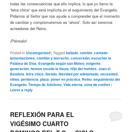
todas las consecuencias que ello implica; lo que yo llamo la
“letra chica” que está implícita en el seguimiento del Evangelio.
Pidamos al Señor que nos ayude a comprender que el momento
de cambiar y comprometernos es “ahora”. Solo así seremos
acreedores del Reino.
¡Piénsalo!
Posted in
Uncategorized
|
Tagged
bailado
,
cambio
,
cantado
lamentaciones
,
comilón y borracho
,
conversión
,
escuchar la
Palabra de Dios
,
Evangelio según san Mateo
,
exigente
,
generación
,
hemos tocado la flauta
,
Hijo del hombre
,
Juan el
Bautista
,
letra chica
,
llorado
,
Navidad por adelantado
,
necesidad
,
niños
,
penitencia
,
plaza
,
poner en práctica
,
Reino
,
seguimiento del
Evangelio
,
Tiempo de Adviento
,
Vida eterna
,
zona de confort
|
Leave a reply
REFLEXIÓN PARA EL
VIGÉSIMO CUARTO