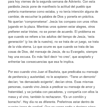
para hoy viernes de la segunda semana de Adviento. Con esta
parábola Jesús pone de manifiesto la actitud del pueblo que
prefería mantenerse como estaba, y no tenía intención alguna de
cambiar, de escuchar la palabra de Dios y ponerla en práctica.
No querían “comprometerse”. Jesús los compara con unos niños
jugando en la plaza. Mientras unos quieren estar alegres, otros
prefieren estar tristes; no se ponen de acuerdo. El problema es
que cuando se refiere a los adultos del tiempo de Jesús, “esta
generación” (y los de la nuestra), no se trata de un juego, se trata
de la vida eterna. Lo que ocurre es que cuando se trata de las
cosas de Dios, del mensaje de Jesús, de su Evangelio, siempre
hay una excusa. Es más fácil decir “no creo”, que aceptarlo y
enfrentar las consecuencias que esa fe implica.
Por eso cuando vino Juan el Bautista, que predicaba su mensaje
de penitencia y austeridad, no le aceptaron. “Tiene un demonio”
decían; “es demasiado exigente”, decían otros. Esas mismas
personas, cuando vino Jesús a predicar su mensaje de amor y
fraternidad, y se juntaba con pecadores, y compartía con ellos la
mesa y el vino, también lo rechazaron. “Es un comilón y
borracho”. Hoy día no es diferente. Preferimos estar dentro de
nuestra “zona de
confort
”. Que no venga nadie a decirme cómo