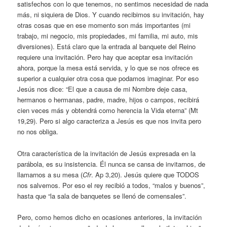
satisfechos con lo que tenemos, no sentimos necesidad de nada
más, ni siquiera de Dios. Y cuando recibimos su invitación, hay
otras cosas que en ese momento son más importantes (mi
trabajo, mi negocio, mis propiedades, mi familia, mi auto, mis
diversiones). Está claro que la entrada al banquete del Reino
requiere una invitación. Pero hay que aceptar esa invitación
ahora, porque la mesa está servida, y lo que se nos ofrece es
superior a cualquier otra cosa que podamos imaginar. Por eso
Jesús nos dice: “El que a causa de mi Nombre deje casa,
hermanos o hermanas, padre, madre, hijos o campos, recibirá
cien veces más y obtendrá como herencia la Vida eterna” (Mt
19,29). Pero si algo caracteriza a Jesús es que nos invita pero
no nos obliga.
Otra característica de la invitación de Jesús expresada en la
parábola, es su insistencia. Él nunca se cansa de invitarnos, de
llamarnos a su mesa (
Cfr
. Ap 3,20). Jesús quiere que TODOS
nos salvemos. Por eso el rey recibió a todos, “malos y buenos”,
hasta que “la sala de banquetes se llenó de comensales”.
Pero, como hemos dicho en ocasiones anteriores, la invitación