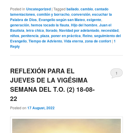
Posted in
Uncategorized
|
Tagged
bailado
,
cambio
,
cantado
lamentaciones
,
comilón y borracho
,
conversión
,
escuchar la
Palabra de Dios
,
Evangelio según san Mateo
,
exigente
,
generación
,
hemos tocado la flauta
,
Hijo del hombre
,
Juan el
Bautista
,
letra chica
,
llorado
,
Navidad por adelantado
,
necesidad
,
niños
,
penitencia
,
plaza
,
poner en práctica
,
Reino
,
seguimiento del
Evangelio
,
Tiempo de Adviento
,
Vida eterna
,
zona de confort
|
1
Reply
REFLEXIÓN PARA EL
1
JUEVES DE LA VIGÉSIMA
SEMANA DEL T.O. (2) 18-08-
22
Posted on
17 August, 2022