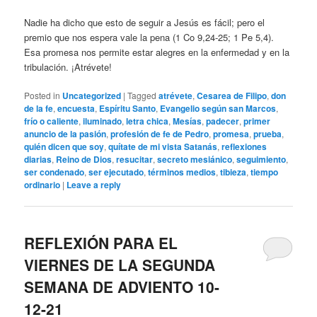
Nadie ha dicho que esto de seguir a Jesús es fácil; pero el
premio que nos espera vale la pena (1 Co 9,24-25; 1 Pe 5,4).
Esa promesa nos permite estar alegres en la enfermedad y en la
tribulación. ¡Atrévete!
Posted in
Uncategorized
|
Tagged
atrévete
,
Cesarea de Filipo
,
don
de la fe
,
encuesta
,
Espíritu Santo
,
Evangelio según san Marcos
,
frío o caliente
,
iluminado
,
letra chica
,
Mesías
,
padecer
,
primer
anuncio de la pasión
,
profesión de fe de Pedro
,
promesa
,
prueba
,
quién dicen que soy
,
quítate de mi vista Satanás
,
reflexiones
diarias
,
Reino de Dios
,
resucitar
,
secreto mesiánico
,
seguimiento
,
ser condenado
,
ser ejecutado
,
términos medios
,
tibieza
,
tiempo
ordinario
|
Leave a reply
REFLEXIÓN PARA EL
VIERNES DE LA SEGUNDA
SEMANA DE ADVIENTO 10-
12-21