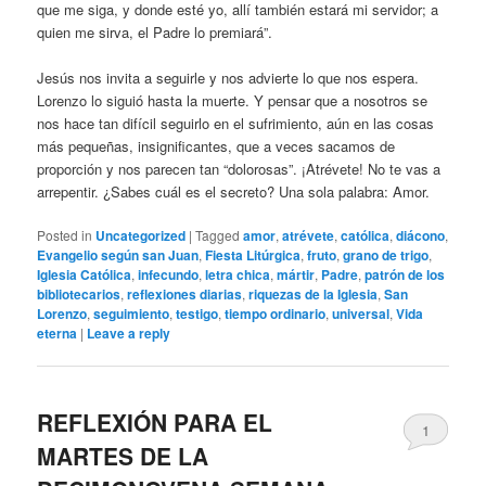
que me siga, y donde esté yo, allí también estará mi servidor; a
quien me sirva, el Padre lo premiará”.
Jesús nos invita a seguirle y nos advierte lo que nos espera.
Lorenzo lo siguió hasta la muerte. Y pensar que a nosotros se
nos hace tan difícil seguirlo en el sufrimiento, aún en las cosas
más pequeñas, insignificantes, que a veces sacamos de
proporción y nos parecen tan “dolorosas”. ¡Atrévete! No te vas a
arrepentir. ¿Sabes cuál es el secreto? Una sola palabra: Amor.
Posted in
Uncategorized
|
Tagged
amor
,
atrévete
,
católica
,
diácono
,
Evangelio según san Juan
,
Fiesta Litúrgica
,
fruto
,
grano de trigo
,
Iglesia Católica
,
infecundo
,
letra chica
,
mártir
,
Padre
,
patrón de los
bibliotecarios
,
reflexiones diarias
,
riquezas de la Iglesia
,
San
Lorenzo
,
seguimiento
,
testigo
,
tiempo ordinario
,
universal
,
Vida
eterna
|
Leave a reply
REFLEXIÓN PARA EL
1
MARTES DE LA