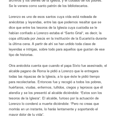
archivos y los bienes de la Iglesia, y el cuidado de los pobres.
Se le venera como santo patrón de los bibliotecarios.
Lorenzo es uno de esos santos cuya vida está rodeada de
anécdotas y leyendas, entre las que podemos resaltar que se
dice que entre los tesoros de la Iglesia cuya custodia se le
habían confiado a Lorenzo estaba el “Santo Grial”, es decir, la
copa utilizada por Jesús en la institución de la Eucaristía durante
la última cena. A partir de ahí se han urdido toda clase de
leyendas e intrigas, sobre todo para aquellos que gustan de ese
tipo de historias.
Otra anécdota cuenta que cuando el papa Sixto fue asesinado, el
alcalde pagano de Roma le pidió a Lorenzo que le entregara
todas las riquezas de la Iglesia, a lo que éste le pidió tiempo
para recolectarlas. Entonces fue y recogió a todos los pobres,
huérfanos, viudas, enfermos, tullidos, ciegos y leprosos que él
atendía y se los presentó al alcalde diciéndole: “Estos son los
tesoros de la Iglesia”. El alcalde, furioso por la actuación de
Lorenzo lo condenó a muerte diciéndole: “Pero no creas que
morirás en un instante, lo harás lentamente y soportando el
mayor dolor de tu vida”.