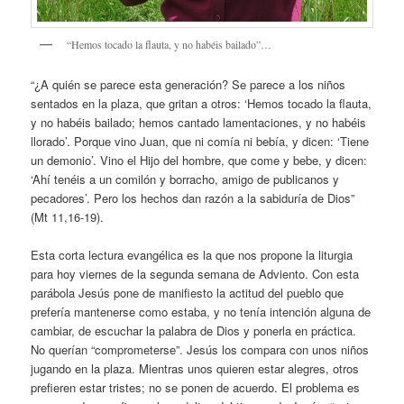
“Hemos tocado la flauta, y no habéis bailado”…
“¿A quién se parece esta generación? Se parece a los niños
sentados en la plaza, que gritan a otros: ‘Hemos tocado la flauta,
y no habéis bailado; hemos cantado lamentaciones, y no habéis
llorado’. Porque vino Juan, que ni comía ni bebía, y dicen: ‘Tiene
un demonio’. Vino el Hijo del hombre, que come y bebe, y dicen:
‘Ahí tenéis a un comilón y borracho, amigo de publicanos y
pecadores’. Pero los hechos dan razón a la sabiduría de Dios”
(Mt 11,16-19).
Esta corta lectura evangélica es la que nos propone la liturgia
para hoy viernes de la segunda semana de Adviento. Con esta
parábola Jesús pone de manifiesto la actitud del pueblo que
prefería mantenerse como estaba, y no tenía intención alguna de
cambiar, de escuchar la palabra de Dios y ponerla en práctica.
No querían “comprometerse”. Jesús los compara con unos niños
jugando en la plaza. Mientras unos quieren estar alegres, otros
prefieren estar tristes; no se ponen de acuerdo. El problema es