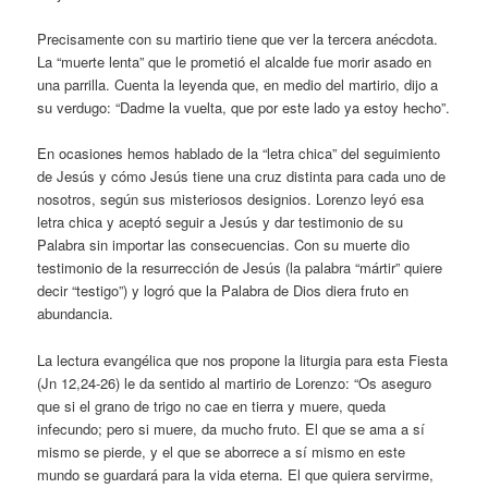
Precisamente con su martirio tiene que ver la tercera anécdota.
La “muerte lenta” que le prometió el alcalde fue morir asado en
una parrilla. Cuenta la leyenda que, en medio del martirio, dijo a
su verdugo: “Dadme la vuelta, que por este lado ya estoy hecho”.
En ocasiones hemos hablado de la “letra chica” del seguimiento
de Jesús y cómo Jesús tiene una cruz distinta para cada uno de
nosotros, según sus misteriosos designios. Lorenzo leyó esa
letra chica y aceptó seguir a Jesús y dar testimonio de su
Palabra sin importar las consecuencias. Con su muerte dio
testimonio de la resurrección de Jesús (la palabra “mártir” quiere
decir “testigo”) y logró que la Palabra de Dios diera fruto en
abundancia.
La lectura evangélica que nos propone la liturgia para esta Fiesta
(Jn 12,24-26) le da sentido al martirio de Lorenzo: “Os aseguro
que si el grano de trigo no cae en tierra y muere, queda
infecundo; pero si muere, da mucho fruto. El que se ama a sí
mismo se pierde, y el que se aborrece a sí mismo en este
mundo se guardará para la vida eterna. El que quiera servirme,