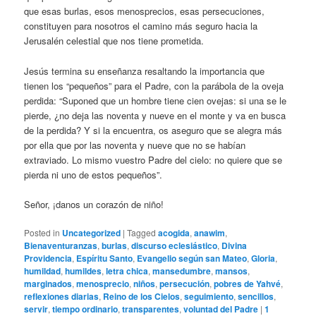
que esas burlas, esos menosprecios, esas persecuciones,
constituyen para nosotros el camino más seguro hacia la
Jerusalén celestial que nos tiene prometida.
Jesús termina su enseñanza resaltando la importancia que
tienen los “pequeños” para el Padre, con la parábola de la oveja
perdida: “Suponed que un hombre tiene cien ovejas: si una se le
pierde, ¿no deja las noventa y nueve en el monte y va en busca
de la perdida? Y si la encuentra, os aseguro que se alegra más
por ella que por las noventa y nueve que no se habían
extraviado. Lo mismo vuestro Padre del cielo: no quiere que se
pierda ni uno de estos pequeños”.
Señor, ¡danos un corazón de niño!
Posted in
Uncategorized
|
Tagged
acogida
,
anawim
,
Bienaventuranzas
,
burlas
,
discurso eclesiástico
,
Divina
Providencia
,
Espíritu Santo
,
Evangelio según san Mateo
,
Gloria
,
humildad
,
humildes
,
letra chica
,
mansedumbre
,
mansos
,
marginados
,
menosprecio
,
niños
,
persecución
,
pobres de Yahvé
,
reflexiones diarias
,
Reino de los Cielos
,
seguimiento
,
sencillos
,
servir
,
tiempo ordinario
,
transparentes
,
voluntad del Padre
|
1