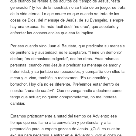
que cuando se refiere a los adultos del tiempo de Jesús, “esta
generación” (y los de la nuestra), no se trata de un juego, se trata
de la vida eterna. Lo que ocurre es que cuando se trata de las
cosas de Dios, del mensaje de Jesús, de su Evangelio, siempre
hay una excusa. Es más fácil decir “no creo”, que aceptarlo y
enfrentar las consecuencias que esa fe implica.
Por eso cuando vino Juan el Bautista, que predicaba su mensaje
de penitencia y austeridad, no le aceptaron. “Tiene un demonio”
decían; “es demasiado exigente”, decían otros. Esas mismas
personas, cuando vino Jesús a predicar su mensaje de amor y
fraternidad, y se juntaba con pecadores, y compartía con ellos la
mesa y el vino, también lo rechazaron. “Es un comilón y
borracho”. Hoy día no es diferente. Preferimos estar dentro de
nuestra “zona de
confort
”. Que no venga nadie a decirme cómo
tengo que actuar; no quiero comprometerme, no me interesa
cambiar.
Estamos prácticamente a mitad del tiempo de Adviento; ese
tiempo que nos llama a la conversión y penitencia, y a la
preparación para la espera gozosa de Jesús. ¿Cuál es nuestra
excusa para negarnos a entrar en el Adviento y vivir el gozo de