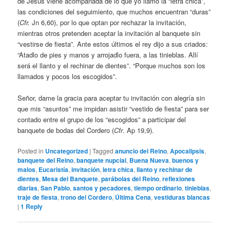
de Jesús viene acompañada de lo que yo llamo la “letra chica”,
las condiciones del seguimiento, que muchos encuentran “duras”
(
Cfr.
Jn 6,60), por lo que optan por rechazar la invitación,
mientras otros pretenden aceptar la invitación al banquete sin
“vestirse de fiesta”. Ante estos últimos el rey dijo a sus criados:
“Atadlo de pies y manos y arrojadlo fuera, a las tinieblas. Allí
será el llanto y el rechinar de dientes”. “Porque muchos son los
llamados y pocos los escogidos”.
Señor, dame la gracia para aceptar tu invitación con alegría sin
que mis “asuntos” me impidan asistir “vestido de fiesta” para ser
contado entre el grupo de los “escogidos” a participar del
banquete de bodas del Cordero (
Cfr
. Ap 19,9).
Posted in
Uncategorized
|
Tagged
anuncio del Reino
,
Apocalipsis
,
banquete del Reino
,
banquete nupcial
,
Buena Nueva
,
buenos y
malos
,
Eucaristía
,
invitación
,
letra chica
,
llanto y rechinar de
dientes
,
Mesa del Banquete
,
parábolas del Reino
,
reflexiones
diarias
,
San Pablo
,
santos y pecadores
,
tiempo ordinario
,
tinieblas
,
traje de fiesta
,
trono del Cordero
,
Última Cena
,
vestiduras blancas
|
1
Reply