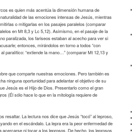
arcos es quien más acentúa la dimensión humana de
naturalidad de las emociones intensas de Jesús, mientras
itirlas o mitigarlas en los pasajes paralelos (comparar
alelos en Mt 8,3 y Lc 5,12). Asimismo, en el pasaje de la
o paralizada, los fariseos estaban al acecho para ver si
cusarle; entonces, mirándolos en torno a todos “con
e al paralítico: “extiende la mano…” (comparar Mt 12,13 y
bre que comparte nuestras emociones. Pero también es
a ninguna oportunidad para adelantar el objetivo de su
ue Jesús es el Hijo de Dios. Presentarlo como el gran
os (Él sólo hace lo que en la mitología requiere de
s resaltar. La lectura nos dice que Jesús “tocó” al leproso,
ayando en el escándalo. La lepra era la peor enfermedad de
 acercarse ni tocar a los leprosos. De hecho, los leprosos