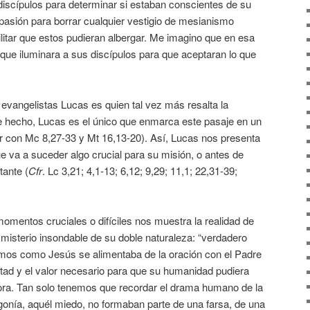
discípulos para determinar si estaban conscientes de su
pasión para borrar cualquier vestigio de mesianismo
 militar que estos pudieran albergar. Me imagino que en esa
 que iluminara a sus discípulos para que aceptaran lo que
evangelistas Lucas es quien tal vez más resalta la
 hecho, Lucas es el único que enmarca este pasaje en un
 con Mc 8,27-33 y Mt 16,13-20). Así, Lucas nos presenta
 va a suceder algo crucial para su misión, o antes de
tante (
Cfr
. Lc 3,21; 4,1-13; 6,12; 9,29; 11,1; 22,31-39;
omentos cruciales o difíciles nos muestra la realidad de
misterio insondable de su doble naturaleza: “verdadero
mos como Jesús se alimentaba de la oración con el Padre
untad y el valor necesario para que su humanidad pudiera
tora. Tan solo tenemos que recordar el drama humano de la
agonía, aquél miedo, no formaban parte de una farsa, de una