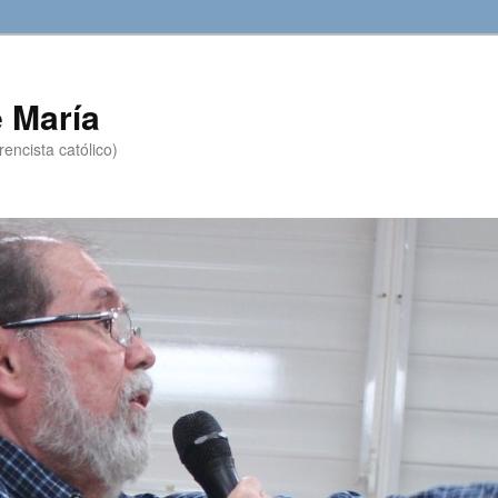
 María
encista católico)