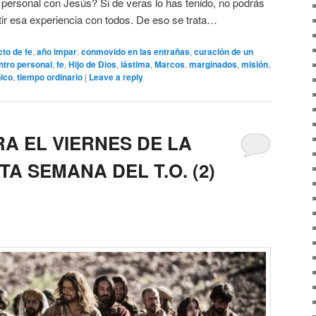
 personal con Jesús? Si de veras lo has tenido, no podrás
ir esa experiencia con todos. De eso se trata…
cto de fe
,
año impar
,
conmovido en las entrañas
,
curación de un
tro personal
,
fe
,
Hijo de Dios
,
lástima
,
Marcos
,
marginados
,
misión
,
ico
,
tiempo ordinario
|
Leave a reply
A EL VIERNES DE LA
TA SEMANA DEL T.O. (2)