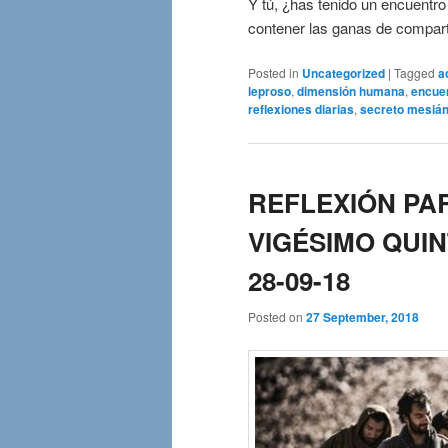
Y tú, ¿has tenido un encuentro
contener las ganas de compart
Posted in
Uncategorized
|
Tagged
a
leproso
,
dimensión humana
,
encuen
reflexiones diarias
,
secreto mesián
REFLEXIÓN PAR
VIGÉSIMO QUIN
28-09-18
Posted on
27 September, 2018