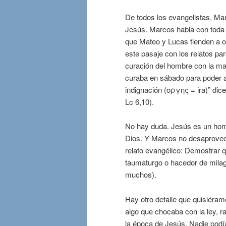
De todos los evangelistas, M
Jesús. Marcos habla con toda 
que Mateo y Lucas tienden a om
este pasaje con los relatos par
curación del hombre con la man
curaba en sábado para poder a
indignación (οργης = ira)” dic
Lc 6,10).
No hay duda. Jesús es un hom
Dios. Y Marcos no desaprovech
relato evangélico: Demostrar q
taumaturgo o hacedor de milagr
muchos).
Hay otro detalle que quisiéramo
algo que chocaba con la ley, r
la época de Jesús. Nadie podía