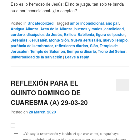
Eso es lo hermoso de Jesús; Él no te juzga, tan solo te brinda
su amor incondicional. ¿Lo aceptas?
Posted in
Uncategorized
|
Tagged
amor incondicional
,
año par
,
Antigua Alianza
,
Arca de la Alianza
,
buenos y malos
,
catolicidad
,
cordero
,
discípulos de Jesús
,
Exilio a Babilonia
,
figura del pastor
,
Jeremías
,
Jerusalén
,
Monte Sión
,
Nueva Jerusalén
,
nuevo Templo
,
parábola del sembrador
,
reflexiones diarias
,
Sión
,
Templo de
Jerusalén
,
Templo de Salomón
,
tiempo ordinario
,
Trono del Señor
,
universalidad de la salvación
|
Leave a reply
REFLEXIÓN PARA EL
QUINTO DOMINGO DE
CUARESMA (A) 29-03-20
Posted on
28 March, 2020
«Yo soy la resurrección y la vida: el que cree en mí, aunque haya
muerto, vivirá; y el que está vivo y cree en mí, no morirá para siempre.