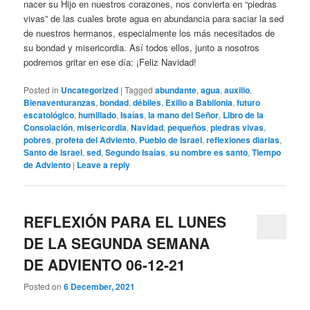
nacer su Hijo en nuestros corazones, nos convierta en “piedras
vivas” de las cuales brote agua en abundancia para saciar la sed
de nuestros hermanos, especialmente los más necesitados de
su bondad y misericordia. Así todos ellos, junto a nosotros
podremos gritar en ese día: ¡Feliz Navidad!
Posted in
Uncategorized
|
Tagged
abundante
,
agua
,
auxilio
,
Bienaventuranzas
,
bondad
,
débiles
,
Exilio a Babilonia
,
futuro
escatológico
,
humillado
,
Isaías
,
la mano del Señor
,
Libro de la
Consolación
,
misericordia
,
Navidad
,
pequeños
,
piedras vivas
,
pobres
,
profeta del Adviento
,
Pueblo de Israel
,
reflexiones diarias
,
Santo de Israel
,
sed
,
Segundo Isaías
,
su nombre es santo
,
Tiempo
de Adviento
|
Leave a reply
REFLEXIÓN PARA EL LUNES
DE LA SEGUNDA SEMANA
DE ADVIENTO 06-12-21
Posted on
6 December, 2021