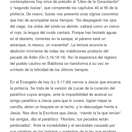
contemplamos hoy sirve de preludio al “Libro de la Consolación”
o “segundo Isaías”, que comprende los capítulos 40 al 55 de la
profecía. De nuevo, Isaías nos presenta unos signos concretos
que han de acompañar esos tiempos: “Se despegarán los ojos
del ciego, los oídos del sordo se abrirán, saltará como un ciervo
el cojo, la lengua del mudo cantará. Porque han brotado aguas
en el desierto, torrentes en la estepa; el páramo será un
estanque, lo reseco, un manantial”. La lectura anuncia la
abolición inminente de todas las maldiciones producto del
pecado de Adán (Gn 3,16.18.19). Así la esperanza del regreso
del pueblo cautivo en Babilonia se transforma a su vez en
símbolo de la felicidad de los últimos tiempos.
En el Evangelio de hoy (Lc 5,17-26) vemos a Jesús que encarna
la profecía. Se trata de la versión de Lucas de la curación del
paralítico cuyos amigos, ante la imposibilidad de acercar su
amigo paralítico a Jesús para que lo curara, logran trepar la
camilla, abren un boquete en el techo, y lo descuelgan frente a
Jesús. Nos dice la Escritura que Jesús, “viendo la fe que tenían”
los amigos, dijo al paralítico: “Hombre, tus pecados están
perdonados”. Ante la incredulidad y el escándalo causado por
sus palabras en los fariseos y maestros de la ley que estaban