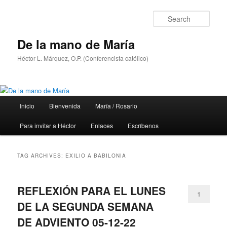
Skip
Skip
to
to
Sear
primary
secondary
content
content
De la mano de María
Héctor L. Márquez, O.P. (Conferencista católico)
Main
Inicio
Bienvenida
María / Rosario
menu
Para invitar a Héctor
Enlaces
Escríbenos
TAG ARCHIVES:
EXILIO A BABILONIA
REFLEXIÓN PARA EL LUNES
1
DE LA SEGUNDA SEMANA
DE ADVIENTO 05-12-22