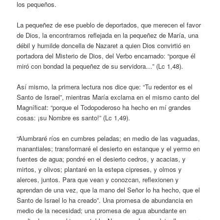
los pequeños.
La pequeñez de ese pueblo de deportados, que merecen el favor
de Dios, la encontramos reflejada en la pequeñez de María, una
débil y humilde doncella de Nazaret a quien Dios convirtió en
portadora del Misterio de Dios, del Verbo encarnado: “porque él
miró con bondad la pequeñez de su servidora…” (Lc 1,48).
Así mismo, la primera lectura nos dice que: “Tu redentor es el
Santo de Israel”, mientras María exclama en el mismo canto del
Magníficat: “porque el Todopoderoso ha hecho en mí grandes
cosas: ¡su Nombre es santo!” (Lc 1,49).
“Alumbraré ríos en cumbres peladas; en medio de las vaguadas,
manantiales; transformaré el desierto en estanque y el yermo en
fuentes de agua; pondré en el desierto cedros, y acacias, y
mirtos, y olivos; plantaré en la estepa cipreses, y olmos y
alerces, juntos. Para que vean y conozcan, reflexionen y
aprendan de una vez, que la mano del Señor lo ha hecho, que el
Santo de Israel lo ha creado”. Una promesa de abundancia en
medio de la necesidad; una promesa de agua abundante en