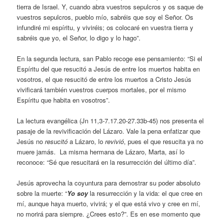
tierra de Israel. Y, cuando abra vuestros sepulcros y os saque de
vuestros sepulcros, pueblo mío, sabréis que soy el Señor. Os
infundiré mi espíritu, y viviréis; os colocaré en vuestra tierra y
sabréis que yo, el Señor, lo digo y lo hago”.
En la segunda lectura, san Pablo recoge ese pensamiento: “Si el
Espíritu del que resucitó a Jesús de entre los muertos habita en
vosotros, el que resucitó de entre los muertos a Cristo Jesús
vivificará también vuestros cuerpos mortales, por el mismo
Espíritu que habita en vosotros”.
La lectura evangélica (Jn 11,3-7.17.20-27.33b-45) nos presenta el
pasaje de la revivificación del Lázaro. Vale la pena enfatizar que
Jesús no
resucitó
a Lázaro, lo
revivió
, pues el que resucita ya no
muere jamás.
La misma hermana de Lázaro, Marta, así lo
reconoce: “Sé que resucitará en la resurrección del último día”.
Jesús aprovecha la coyuntura para demostrar su poder absoluto
sobre la muerte: “
Yo soy
la resurrección y la vida: el que cree en
mí, aunque haya muerto, vivirá; y el que está vivo y cree en mí,
no morirá para siempre. ¿Crees esto?”. Es en ese momento que