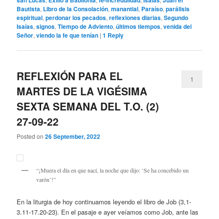
san Lucas
Exilio a Babilonia
fe-incredulidad
Isaías
Juan el
Bautista
,
Libro de la Consolación
,
manantial
,
Paraíso
,
parálisis
espiritual
,
perdonar los pecados
,
reflexiones diarias
,
Segundo
Isaías
,
signos
,
Tiempo de Adviento
,
últimos tiempos
,
venida del
Señor
,
viendo la fe que tenían
|
1
Reply
REFLEXIÓN PARA EL
1
MARTES DE LA VIGÉSIMA
SEXTA SEMANA DEL T.O. (2)
27-09-22
Posted on
26 September, 2022
“¡Muera el día en que nací, la noche que dijo: ‘Se ha concebido un
varón’!”
En la liturgia de hoy continuamos leyendo el libro de Job (3,1-
3.11-17.20-23). En el pasaje e ayer veíamos como Job, ante las