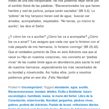
medio de una sed insoportable. No nos podemos dejar llevar por
el sentido literal de las palabras. “Bienaventurados los que tienen
hambre y sed de justicia, porque serán saciados” (Mt 5,6). Lo
“pobres” de hoy tampoco tienen sed de agua; buscan ser
amados, acompañados, respetados. “No temas, yo mismo te
auxilio”, les dice el Señor.
¿Y cómo los va a auxiliar? ¿Cómo los va a acompañar? ¿Cómo
los va a amar? “Les aseguro que cada vez que lo hicieron con el
más pequeño de mis hermanos, lo hicieron conmigo” (Mt 25,45).
Que el verdadero portento de Dios en este Adviento sea que al
nacer su Hijo en nuestros corazones, nos convierta en “piedras
vivas” de las cuales brote agua en abundancia para saciar la sed
de nuestros hermanos, especialmente los más necesitados de
su bondad y misericordia. Así todos ellos, junto a nosotros
podremos gritar en ese día: ¡Feliz Navidad!
Posted in
Uncategorized
|
Tagged
abundante
,
agua
,
auxilio
,
Bienaventuranzas
,
bondad
,
débiles
,
Exilio a Babilonia
,
futuro
escatológico
,
humillado
,
Isaías
,
la mano del Señor
,
Libro de la
Consolación
,
misericordia
,
Navidad
,
pequeños
,
piedras vivas
,
pobres
,
profeta del Adviento
,
Pueblo de Israel
,
reflexiones diarias
,
Santo de Israel
,
sed
,
Segundo Isaías
,
Tiempo de Adviento
|
Leave a