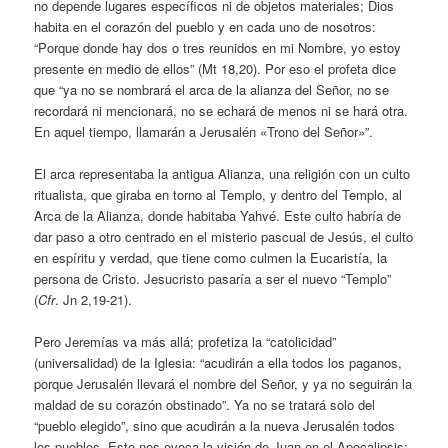
no depende lugares específicos ni de objetos materiales; Dios
habita en el corazón del pueblo y en cada uno de nosotros:
“Porque donde hay dos o tres reunidos en mi Nombre, yo estoy
presente en medio de ellos” (Mt 18,20). Por eso el profeta dice
que “ya no se nombrará el arca de la alianza del Señor, no se
recordará ni mencionará, no se echará de menos ni se hará otra.
En aquel tiempo, llamarán a Jerusalén «Trono del Señor»”.
El arca representaba la antigua Alianza, una religión con un culto
ritualista, que giraba en torno al Templo, y dentro del Templo, al
Arca de la Alianza, donde habitaba Yahvé. Este culto habría de
dar paso a otro centrado en el misterio pascual de Jesús, el culto
en espíritu y verdad, que tiene como culmen la Eucaristía, la
persona de Cristo. Jesucristo pasaría a ser el nuevo “Templo”
(
Cfr
. Jn 2,19-21).
Pero Jeremías va más allá; profetiza la “catolicidad”
(universalidad) de la Iglesia: “acudirán a ella todos los paganos,
porque Jerusalén llevará el nombre del Señor, y ya no seguirán la
maldad de su corazón obstinado”. Ya no se tratará solo del
“pueblo elegido”, sino que acudirán a la nueva Jerusalén todos
los pueblos. Esto nos evoca la visión de Juan en el Apocalipsis: