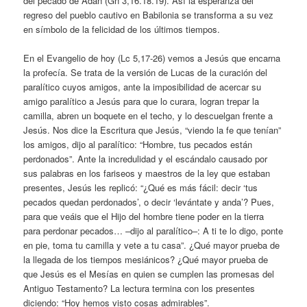
del pecado de Adán (Gn 3,16.18.19). Así la esperanza del
regreso del pueblo cautivo en Babilonia se transforma a su vez
en símbolo de la felicidad de los últimos tiempos.
En el Evangelio de hoy (Lc 5,17-26) vemos a Jesús que encarna
la profecía. Se trata de la versión de Lucas de la curación del
paralítico cuyos amigos, ante la imposibilidad de acercar su
amigo paralítico a Jesús para que lo curara, logran trepar la
camilla, abren un boquete en el techo, y lo descuelgan frente a
Jesús. Nos dice la Escritura que Jesús, “viendo la fe que tenían”
los amigos, dijo al paralítico: “Hombre, tus pecados están
perdonados”. Ante la incredulidad y el escándalo causado por
sus palabras en los fariseos y maestros de la ley que estaban
presentes, Jesús les replicó: “¿Qué es más fácil: decir ‘tus
pecados quedan perdonados’, o decir ‘levántate y anda’? Pues,
para que veáis que el Hijo del hombre tiene poder en la tierra
para perdonar pecados… –dijo al paralítico–: A ti te lo digo, ponte
en pie, toma tu camilla y vete a tu casa”. ¿Qué mayor prueba de
la llegada de los tiempos mesiánicos? ¿Qué mayor prueba de
que Jesús es el Mesías en quien se cumplen las promesas del
Antiguo Testamento? La lectura termina con los presentes
diciendo: “Hoy hemos visto cosas admirables”.