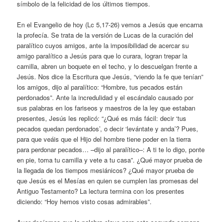
símbolo de la felicidad de los últimos tiempos.
En el Evangelio de hoy (Lc 5,17-26) vemos a Jesús que encarna
la profecía. Se trata de la versión de Lucas de la curación del
paralítico cuyos amigos, ante la imposibilidad de acercar su
amigo paralítico a Jesús para que lo curara, logran trepar la
camilla, abren un boquete en el techo, y lo descuelgan frente a
Jesús. Nos dice la Escritura que Jesús, “viendo la fe que tenían”
los amigos, dijo al paralítico: “Hombre, tus pecados están
perdonados”. Ante la incredulidad y el escándalo causado por
sus palabras en los fariseos y maestros de la ley que estaban
presentes, Jesús les replicó: “¿Qué es más fácil: decir ‘tus
pecados quedan perdonados’, o decir ‘levántate y anda’? Pues,
para que veáis que el Hijo del hombre tiene poder en la tierra
para perdonar pecados… –dijo al paralítico–: A ti te lo digo, ponte
en pie, toma tu camilla y vete a tu casa”. ¿Qué mayor prueba de
la llegada de los tiempos mesiánicos? ¿Qué mayor prueba de
que Jesús es el Mesías en quien se cumplen las promesas del
Antiguo Testamento? La lectura termina con los presentes
diciendo: “Hoy hemos visto cosas admirables”.