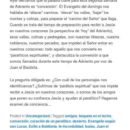
Ayer decíamos que la palabra clave para esta segunda semana
de Adviento es “conversión”. El Evangelio del domingo nos
hablaba de “allanar” caminos. “elevar” los valles, “bajar” los
montes y colinas, para preparar el “camino del Señor” que llega.
Cuando se trata del tiempo de preparación para recibir a Jesús
en nuestros corazones (la perspectiva de “hoy” del Adviento),
esos valles, colinas y pedregales, son nuestras tibiezas, nuestra
indolencia, nuestros pecados, que impiden al Señor entrar en
nuestros corazones; todo aquello que nos convierte en
“paralíticos espirituales”, y obstaculiza la conversión a que
somos llamados durante este tiempo de Adviento por voz de
Juan el Bautista.
La pregunta obligada es: ¿Con cuál de los personajes nos
identificamos? ¿Sufrimos de “parálisis espiritual” que nos impide
recibir a Jesús en nuestros corazones, o somos de los amigos
que ponen su confianza Jesús y ayudan al paralítico? Hagamos
examen de conciencia…
Posted in
Uncategorized
|
Tagged
amigos
,
boquete en el techo
,
conversión
,
curación de un paralítico
,
desierto
,
Evangelio según
san Lucas
,
Exilio a Babilonia
,
fe-incredulidad
,
Isaías
,
Juan el