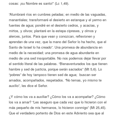
cosas: ¡su Nombre es santo!” (Lc 1,49).
“Alumbraré ríos en cumbres peladas; en medio de las vaguadas,
manantiales; transformaré el desierto en estanque y el yermo en
fuentes de agua; pondré en el desierto cedros, y acacias, y
mirtos, y olivos; plantaré en la estepa cipreses, y olmos y
alerces, juntos. Para que vean y conozcan, reflexionen y
aprendan de una vez, que la mano del Señor lo ha hecho, que el
Santo de Israel lo ha creado”. Una promesa de abundancia en
medio de la necesidad; una promesa de agua abundante en
medio de una sed insoportable. No nos podemos dejar llevar por
el sentido literal de las palabras. “Bienaventurados los que tienen
hambre y sed de justicia, porque serán saciados” (Mt 5,6). Lo
“pobres” de hoy tampoco tienen sed de agua; buscan ser
amados, acompañados, respetados. “No temas, yo mismo te
auxilio”, les dice el Señor.
¿Y cómo los va a auxiliar? ¿Cómo los va a acompañar? ¿Cómo
los va a amar? “Les aseguro que cada vez que lo hicieron con el
más pequeño de mis hermanos, lo hicieron conmigo” (Mt 25,45).
Que el verdadero portento de Dios en este Adviento sea que al