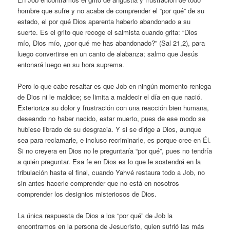
hombre que sufre y no acaba de comprender el “por qué” de su
estado, el por qué Dios aparenta haberlo abandonado a su
suerte. Es el grito que recoge el salmista cuando grita: “Dios
mío, Dios mío, ¿por qué me has abandonado?” (Sal 21,2), para
luego convertirse en un canto de alabanza; salmo que Jesús
entonará luego en su hora suprema.
Pero lo que cabe resaltar es que Job en ningún momento reniega
de Dios ni le maldice; se limita a maldecir el día en que nació.
Exterioriza su dolor y frustración con una reacción bien humana,
deseando no haber nacido, estar muerto, pues de ese modo se
hubiese librado de su desgracia. Y si se dirige a Dios, aunque
sea para reclamarle, e incluso recriminarle, es porque cree en Él.
Si no creyera en Dios no le preguntaría “por qué”, pues no tendría
a quién preguntar. Esa fe en Dios es lo que le sostendrá en la
tribulación hasta el final, cuando Yahvé restaura todo a Job, no
sin antes hacerle comprender que no está en nosotros
comprender los designios misteriosos de Dios.
La única respuesta de Dios a los “por qué” de Job la
encontramos en la persona de Jesucristo, quien sufrió las más