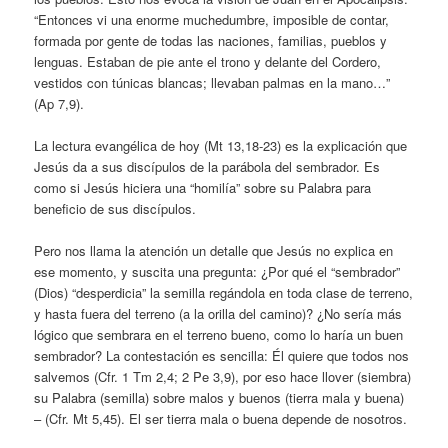
“Entonces vi una enorme muchedumbre, imposible de contar,
formada por gente de todas las naciones, familias, pueblos y
lenguas. Estaban de pie ante el trono y delante del Cordero,
vestidos con túnicas blancas; llevaban palmas en la mano…”
(Ap 7,9).
La lectura evangélica de hoy (Mt 13,18-23) es la explicación que
Jesús da a sus discípulos de la parábola del sembrador. Es
como si Jesús hiciera una “homilía” sobre su Palabra para
beneficio de sus discípulos.
Pero nos llama la atención un detalle que Jesús no explica en
ese momento, y suscita una pregunta: ¿Por qué el “sembrador”
(Dios) “desperdicia” la semilla regándola en toda clase de terreno,
y hasta fuera del terreno (a la orilla del camino)? ¿No sería más
lógico que sembrara en el terreno bueno, como lo haría un buen
sembrador? La contestación es sencilla: Él quiere que todos nos
salvemos (Cfr. 1 Tm 2,4; 2 Pe 3,9), por eso hace llover (siembra)
su Palabra (semilla) sobre malos y buenos (tierra mala y buena)
– (Cfr. Mt 5,45). El ser tierra mala o buena depende de nosotros.