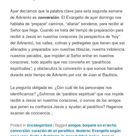
Ayer decíamos que la palabra clave para esta segunda semana
de Adviento es
conversión
. El Evangelio de ayer domingo nos
hablaba de “preparar” caminos, “allanar” senderos, para recibir al
Señor que llega. Cuando se trata del tiempo de preparación para
recibir a Jesús en nuestros corazones (la perspectiva de “hoy”
del Adviento), los valles, colinas y pedregales que tienen que ser
allanados y preparados son nuestras tibiezas, nuestra indolencia,
nuestros pecados, que impiden al Señor entrar en nuestros
corazones; todo aquello que nos convierte en “paralíticos
espirituales”, y obstaculiza la conversión a que somos llamados
durante este tiempo de Adviento por voz de Juan el Bautista.
La pregunta obligada es: ¿Con cuál de los personajes nos
identificamos? ¿Sufrimos de “parálisis espiritual” que nos impide
recibir a Jesús en nuestros corazones, o somos de los amigos
que ponen su confianza Jesús y ayudan al paralítico? Hagamos
examen de conciencia…
Posted in
Uncategorized
|
Tagged
amigos
,
boquete en el techo
,
conversión
,
curación de un paralítico
,
desierto
,
Evangelio según
,
,
,
,