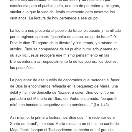
excelencia para el pueblo judío, una era de portentos y milagros,
similar a lo que la vida de Jesús representa para nosotros los
cristianos. La lectura de hoy pertenece a ese grupo.
La lectura nos presenta al pueblo de Israel pisoteado y humillado
por el régimen opresor: “gusanito de Jacob, oruga de Israel”. Y
Dios le dice “Te agarro de la diestra” y “no temas, yo mismo te
auxilio”. Dios se compadece de su pueblo humillado y viene en
su auxilio. Jesús recogerá ese mismo pensamiento en las
Bienaventuranzas, especialmente la de los pobres, los débiles,
los pequeños.
La pequeñez de ese pueblo de deportados que merecen el favor
de Dios la encontramos reflejada en la pequeñez de María, una
débil y humilde doncella de Nazaret a quien Dios convirtió en
portadora del Misterio de Dios, del Verbo encarnado: “porque él
miró con bondad la pequeñez de su servidora…” (Lc 1,48).
Así mismo, la primera lectura nos dice que: “Tu redentor es el
Santo de Israel”, mientras María exclama en el mismo canto del
Magníficat: “porque el Todopoderoso ha hecho en mí grandes