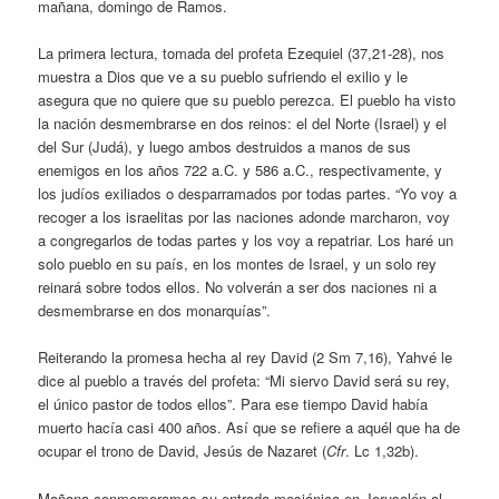
mañana, domingo de Ramos.
La primera lectura, tomada del profeta Ezequiel (37,21-28), nos
muestra a Dios que ve a su pueblo sufriendo el exilio y le
asegura que no quiere que su pueblo perezca. El pueblo ha visto
la nación desmembrarse en dos reinos: el del Norte (Israel) y el
del Sur (Judá), y luego ambos destruidos a manos de sus
enemigos en los años 722 a.C. y 586 a.C., respectivamente, y
los judíos exiliados o desparramados por todas partes. “Yo voy a
recoger a los israelitas por las naciones adonde marcharon, voy
a congregarlos de todas partes y los voy a repatriar. Los haré un
solo pueblo en su país, en los montes de Israel, y un solo rey
reinará sobre todos ellos. No volverán a ser dos naciones ni a
desmembrarse en dos monarquías”.
Reiterando la promesa hecha al rey David (2 Sm 7,16), Yahvé le
dice al pueblo a través del profeta: “Mi siervo David será su rey,
el único pastor de todos ellos”. Para ese tiempo David había
muerto hacía casi 400 años. Así que se refiere a aquél que ha de
ocupar el trono de David, Jesús de Nazaret (
Cfr
. Lc 1,32b).
Mañana conmemoramos su entrada mesiánica en Jerusalén al