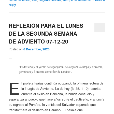
reply
REFLEXIÓN PARA EL LUNES
DE LA SEGUNDA SEMANA
DE ADVIENTO 07-12-20
Posted on
6 December, 2020
“El desierto y el yermo se regocijarán, se alegrará la estepa y florecerá,
germinará y florecerá como flor de narciso”.
E
l profeta Isaías continúa ocupando la primera lectura de
la liturgia de Adviento. La de hoy (Is 35, 1-10), escrita
durante el exilio en Babilona, le brinda consuelo y
esperanza al pueblo que hace años sufre el cautiverio, y anuncia
su regreso al Paraíso, la venida del Salvador esperado que
transformará el desierto en Paraíso. El pasaje que