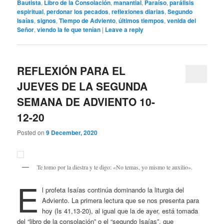
Bautista
,
Libro de la Consolación
,
manantial
,
Paraíso
,
parálisis
espiritual
,
perdonar los pecados
,
reflexiones diarias
,
Segundo
Isaías
,
signos
,
Tiempo de Adviento
,
últimos tiempos
,
venida del
Señor
,
viendo la fe que tenían
|
Leave a reply
REFLEXIÓN PARA EL
JUEVES DE LA SEGUNDA
SEMANA DE ADVIENTO 10-
12-20
Posted on
9 December, 2020
Te tomo por la diestra y te digo: «No temas, yo mismo te auxilio».
E
l profeta Isaías continúa dominando la liturgia del
Adviento. La primera lectura que se nos presenta para
hoy (Is 41,13-20), al igual que la de ayer, está tomada
del “libro de la consolación” o el “segundo Isaías”, que