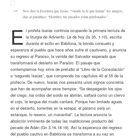
Nos dice la Escritura que Jesús, “viendo la fe que tenían” los amigos,
dijo al paralítico: “Hombre, tus pecados están perdonados”.
E
l profeta Isaías continúa ocupando la primera lectura de
la liturgia de Adviento. La de hoy (Is 35, 1-10), escrita
durante el exilio en Babilona, le brinda consuelo y
esperanza al pueblo que hace años sufre el cautiverio, y anuncia
su regreso al Paraíso, la venida del Salvador esperado que
transformará el desierto en Paraíso. El pasaje que
contemplamos hoy sirve de preludio al “Libro de la Consolación”
o “segundo Isaías”, que comprende los capítulos 40 al 55 de la
profecía. De nuevo, Isaías nos presenta unos signos concretos
que han de acompañar esos tiempos: “Se despegarán los ojos
del ciego, los oídos del sordo se abrirán, saltará como un ciervo
el cojo, la lengua del mudo cantará. Porque han brotado aguas
en el desierto, torrentes en la estepa; el páramo será un
estanque, lo reseco, un manantial”. La lectura anuncia la
abolición inminente de todas las maldiciones producto del
pecado de Adán (Gn 3,16.18.19). Así la esperanza del regreso
del pueblo cautivo en Babilonia se transforma a su vez en