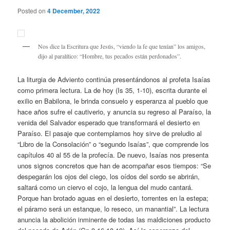
Posted on
4 December, 2022
Nos dice la Escritura que Jesús, “viendo la fe que tenían” los amigos,
dijo al paralítico: “Hombre, tus pecados están perdonados”.
La liturgia de Adviento continúa presentándonos al profeta Isaías
como primera lectura. La de hoy (Is 35, 1-10), escrita durante el
exilio en Babilona, le brinda consuelo y esperanza al pueblo que
hace años sufre el cautiverio, y anuncia su regreso al Paraíso, la
venida del Salvador esperado que transformará el desierto en
Paraíso. El pasaje que contemplamos hoy sirve de preludio al
“Libro de la Consolación” o “segundo Isaías”, que comprende los
capítulos 40 al 55 de la profecía. De nuevo, Isaías nos presenta
unos signos concretos que han de acompañar esos tiempos: “Se
despegarán los ojos del ciego, los oídos del sordo se abrirán,
saltará como un ciervo el cojo, la lengua del mudo cantará.
Porque han brotado aguas en el desierto, torrentes en la estepa;
el páramo será un estanque, lo reseco, un manantial”. La lectura
anuncia la abolición inminente de todas las maldiciones producto