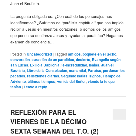
Juan el Bautista.
La pregunta obligada es: ¿Con cuál de los personajes nos
identificamos? ¿Sufrimos de “parálisis espiritual” que nos impide
recibir a Jesús en nuestros corazones, o somos de los amigos
que ponen su confianza Jesús y ayudan al paralítico? Hagamos
examen de conciencia…
Posted in
Uncategorized
|
Tagged
amigos
,
boquete en el techo
,
conversión
,
curación de un paralítico
,
desierto
,
Evangelio según
san Lucas
,
Exilio a Babilonia
,
fe-incredulidad
,
Isaías
,
Juan el
Bautista
,
Libro de la Consolación
,
manantial
,
Paraíso
,
perdonar los
pecados
,
reflexiones diarias
,
Segundo Isaías
,
signos
,
Tiempo de
Adviento
,
últimos tiempos
,
venida del Señor
,
viendo la fe que
tenían
|
Leave a reply
REFLEXIÓN PARA EL
VIERNES DE LA DÉCIMO
SEXTA SEMANA DEL T.O. (2)