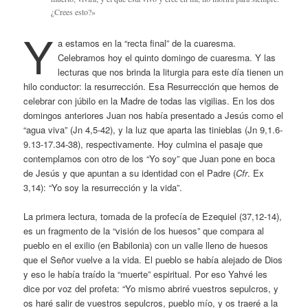
¿Crees esto?»
Y
a estamos en la “recta final” de la cuaresma.
Celebramos hoy el quinto domingo de cuaresma. Y las
lecturas que nos brinda la liturgia para este día tienen un
hilo conductor: la resurrección. Esa Resurrección que hemos de
celebrar con júbilo en la Madre de todas las vigilias. En los dos
domingos anteriores Juan nos había presentado a Jesús como el
“agua viva” (Jn 4,5-42), y la luz que aparta las tinieblas (Jn 9,1.6-
9.13-17.34-38), respectivamente. Hoy culmina el pasaje que
contemplamos con otro de los “Yo soy” que Juan pone en boca
de Jesús y que apuntan a su identidad con el Padre (
Cfr
. Ex
3,14): “Yo soy la resurrección y la vida”.
La primera lectura, tomada de la profecía de Ezequiel (37,12-14),
es un fragmento de la “visión de los huesos” que compara al
pueblo en el exilio (en Babilonia) con un valle lleno de huesos
que el Señor vuelve a la vida. El pueblo se había alejado de Dios
y eso le había traído la “muerte” espiritual. Por eso Yahvé les
dice por voz del profeta: “Yo mismo abriré vuestros sepulcros, y
os haré salir de vuestros sepulcros, pueblo mío, y os traeré a la