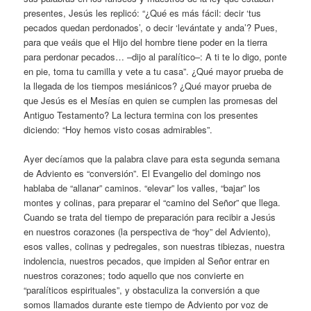
presentes, Jesús les replicó: “¿Qué es más fácil: decir ‘tus
pecados quedan perdonados’, o decir ‘levántate y anda’? Pues,
para que veáis que el Hijo del hombre tiene poder en la tierra
para perdonar pecados… –dijo al paralítico–: A ti te lo digo, ponte
en pie, toma tu camilla y vete a tu casa”. ¿Qué mayor prueba de
la llegada de los tiempos mesiánicos? ¿Qué mayor prueba de
que Jesús es el Mesías en quien se cumplen las promesas del
Antiguo Testamento? La lectura termina con los presentes
diciendo: “Hoy hemos visto cosas admirables”.
Ayer decíamos que la palabra clave para esta segunda semana
de Adviento es “conversión”. El Evangelio del domingo nos
hablaba de “allanar” caminos. “elevar” los valles, “bajar” los
montes y colinas, para preparar el “camino del Señor” que llega.
Cuando se trata del tiempo de preparación para recibir a Jesús
en nuestros corazones (la perspectiva de “hoy” del Adviento),
esos valles, colinas y pedregales, son nuestras tibiezas, nuestra
indolencia, nuestros pecados, que impiden al Señor entrar en
nuestros corazones; todo aquello que nos convierte en
“paralíticos espirituales”, y obstaculiza la conversión a que
somos llamados durante este tiempo de Adviento por voz de