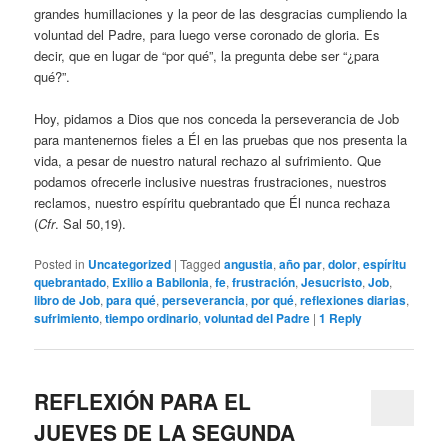
grandes humillaciones y la peor de las desgracias cumpliendo la
voluntad del Padre, para luego verse coronado de gloria. Es
decir, que en lugar de “por qué”, la pregunta debe ser “¿para
qué?”.
Hoy, pidamos a Dios que nos conceda la perseverancia de Job
para mantenernos fieles a Él en las pruebas que nos presenta la
vida, a pesar de nuestro natural rechazo al sufrimiento. Que
podamos ofrecerle inclusive nuestras frustraciones, nuestros
reclamos, nuestro espíritu quebrantado que Él nunca rechaza
(
Cfr
. Sal 50,19).
Posted in
Uncategorized
|
Tagged
angustia
,
año par
,
dolor
,
espíritu
quebrantado
,
Exilio a Babilonia
,
fe
,
frustración
,
Jesucristo
,
Job
,
libro de Job
,
para qué
,
perseverancia
,
por qué
,
reflexiones diarias
,
sufrimiento
,
tiempo ordinario
,
voluntad del Padre
|
1
Reply
REFLEXIÓN PARA EL
JUEVES DE LA SEGUNDA