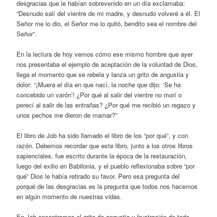
desgracias que le habían sobrevenido en un día exclamaba:
“Desnudo salí del vientre de mi madre, y desnudo volveré a él. El
Señor me lo dio, el Señor me lo quitó, bendito sea el nombre del
Señor”.
En la lectura de hoy vemos cómo ese mismo hombre que ayer
nos presentaba el ejemplo de aceptación de la voluntad de Dios,
llega el momento que se rebela y lanza un grito de angustia y
dolor: “¡Muera el día en que nací, la noche que dijo: ‘Se ha
concebido un varón’! ¿Por qué al salir del vientre no morí o
perecí al salir de las entrañas? ¿Por qué me recibió un regazo y
unos pechos me dieron de mamar?”
El libro de Job ha sido llamado el libro de los “por qué”, y con
razón. Debemos recordar que este libro, junto a los otros libros
sapienciales, fue escrito durante la época de la restauración,
luego del exilio en Babilonia, y el pueblo reflexionaba sobre “por
qué” Dios le había retirado su favor. Pero esa pregunta del
porqué de las desgracias es la pregunta que todos nos hacemos
en algún momento de nuestras vidas.
En Job encontramos el grito de angustia y frustración de todo