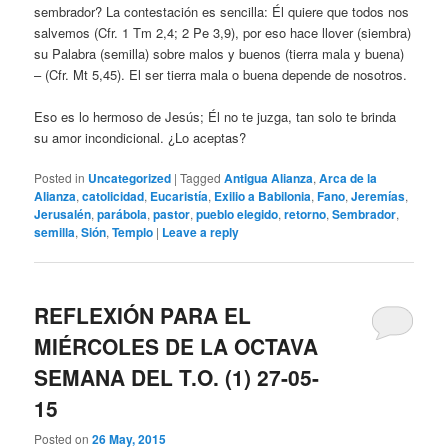
sembrador? La contestación es sencilla: Él quiere que todos nos
salvemos (Cfr. 1 Tm 2,4; 2 Pe 3,9), por eso hace llover (siembra)
su Palabra (semilla) sobre malos y buenos (tierra mala y buena)
– (Cfr. Mt 5,45). El ser tierra mala o buena depende de nosotros.
Eso es lo hermoso de Jesús; Él no te juzga, tan solo te brinda
su amor incondicional. ¿Lo aceptas?
Posted in
Uncategorized
|
Tagged
Antigua Alianza
,
Arca de la
Alianza
,
catolicidad
,
Eucaristía
,
Exilio a Babilonia
,
Fano
,
Jeremías
,
Jerusalén
,
parábola
,
pastor
,
pueblo elegido
,
retorno
,
Sembrador
,
semilla
,
Sión
,
Templo
|
Leave a reply
REFLEXIÓN PARA EL
MIÉRCOLES DE LA OCTAVA
SEMANA DEL T.O. (1) 27-05-
15
Posted on
26 May, 2015