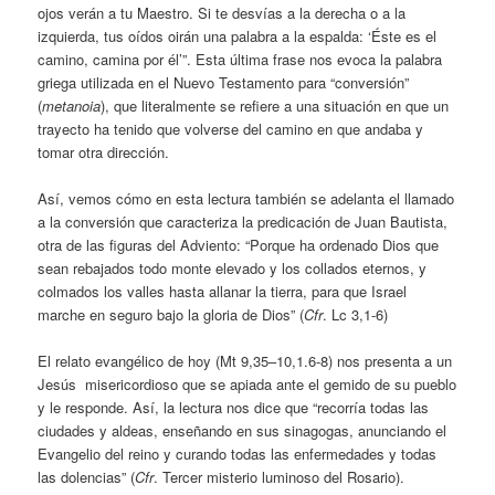
ojos verán a tu Maestro. Si te desvías a la derecha o a la
izquierda, tus oídos oirán una palabra a la espalda: ‘Éste es el
camino, camina por él’”. Esta última frase nos evoca la palabra
griega utilizada en el Nuevo Testamento para “conversión”
(
metanoia
), que literalmente se refiere a una situación en que un
trayecto ha tenido que volverse del camino en que andaba y
tomar otra dirección.
Así, vemos cómo en esta lectura también se adelanta el llamado
a la conversión que caracteriza la predicación de Juan Bautista,
otra de las figuras del Adviento: “Porque ha ordenado Dios que
sean rebajados todo monte elevado y los collados eternos, y
colmados los valles hasta allanar la tierra, para que Israel
marche en seguro bajo la gloria de Dios” (
Cfr
. Lc 3,1-6)
El relato evangélico de hoy (Mt 9,35–10,1.6-8) nos presenta a un
Jesús misericordioso que se apiada ante el gemido de su pueblo
y le responde. Así, la lectura nos dice que “recorría todas las
ciudades y aldeas, enseñando en sus sinagogas, anunciando el
Evangelio del reino y curando todas las enfermedades y todas
las dolencias” (
Cfr
. Tercer misterio luminoso del Rosario).