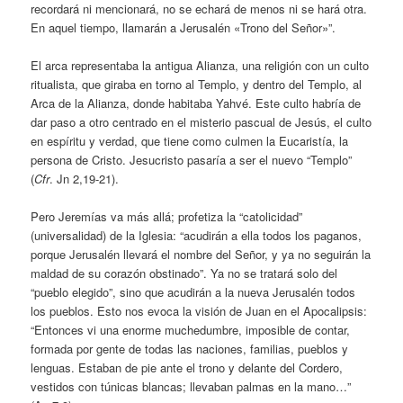
recordará ni mencionará, no se echará de menos ni se hará otra.
En aquel tiempo, llamarán a Jerusalén «Trono del Señor»”.
El arca representaba la antigua Alianza, una religión con un culto
ritualista, que giraba en torno al Templo, y dentro del Templo, al
Arca de la Alianza, donde habitaba Yahvé. Este culto habría de
dar paso a otro centrado en el misterio pascual de Jesús, el culto
en espíritu y verdad, que tiene como culmen la Eucaristía, la
persona de Cristo. Jesucristo pasaría a ser el nuevo “Templo”
(
Cfr
. Jn 2,19-21).
Pero Jeremías va más allá; profetiza la “catolicidad”
(universalidad) de la Iglesia: “acudirán a ella todos los paganos,
porque Jerusalén llevará el nombre del Señor, y ya no seguirán la
maldad de su corazón obstinado”. Ya no se tratará solo del
“pueblo elegido”, sino que acudirán a la nueva Jerusalén todos
los pueblos. Esto nos evoca la visión de Juan en el Apocalipsis:
“Entonces vi una enorme muchedumbre, imposible de contar,
formada por gente de todas las naciones, familias, pueblos y
lenguas. Estaban de pie ante el trono y delante del Cordero,
vestidos con túnicas blancas; llevaban palmas en la mano…”