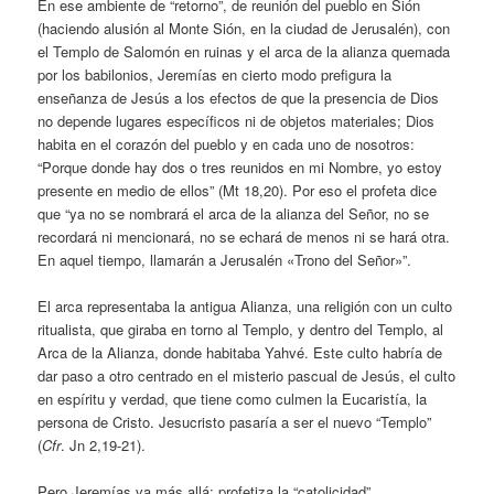
En ese ambiente de “retorno”, de reunión del pueblo en Sión
(haciendo alusión al Monte Sión, en la ciudad de Jerusalén), con
el Templo de Salomón en ruinas y el arca de la alianza quemada
por los babilonios, Jeremías en cierto modo prefigura la
enseñanza de Jesús a los efectos de que la presencia de Dios
no depende lugares específicos ni de objetos materiales; Dios
habita en el corazón del pueblo y en cada uno de nosotros:
“Porque donde hay dos o tres reunidos en mi Nombre, yo estoy
presente en medio de ellos” (Mt 18,20). Por eso el profeta dice
que “ya no se nombrará el arca de la alianza del Señor, no se
recordará ni mencionará, no se echará de menos ni se hará otra.
En aquel tiempo, llamarán a Jerusalén «Trono del Señor»”.
El arca representaba la antigua Alianza, una religión con un culto
ritualista, que giraba en torno al Templo, y dentro del Templo, al
Arca de la Alianza, donde habitaba Yahvé. Este culto habría de
dar paso a otro centrado en el misterio pascual de Jesús, el culto
en espíritu y verdad, que tiene como culmen la Eucaristía, la
persona de Cristo. Jesucristo pasaría a ser el nuevo “Templo”
(
Cfr
. Jn 2,19-21).
Pero Jeremías va más allá; profetiza la “catolicidad”