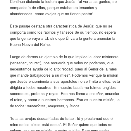
Continúa diciendo la lectura que Jesús, “al ver a las gentes, se
compadecía de ellas, porque estaban extenuadas y
abandonadas, como ovejas que no tienen pastor”.
Este pasaje destaca otra característica de Jesús: que no se
comporta como los rabinos y fariseos de su tiempo, no espera
que la gente vaya a Él, sino que Él va a la gente a anunciar la
Buena Nueva del Reino.
Luego de darnos un ejemplo de lo que implica la labor misionera
(“enseñar”, “curar”), nos recuerda que solos no podemos, que
necesitamos ayuda de lo alto: “rogad, pues al Señor de la mies
que mande trabajadores a su mies”. Podemos ver que la misión
que Jesús encomienda a sus apóstoles no se limita a ellos; está
dirigida a todos nosotros. En nuestro bautismo fuimos ungidos
sacerdotes, profetas y reyes. Eso nos llama a enseñar, anunciar
el reino, y sanar a nuestros hermanos. Esa es nuestra misión, la
de todos:
sacerdotes
,
religiosos
, y
laicos
.
“Id a las ovejas descarriadas de Israel. Id y proclamad que el
reino de los cielos está cerca”. El Señor quiere que todos se
salven, esa es su misión, nuestra misión. Pero para poder