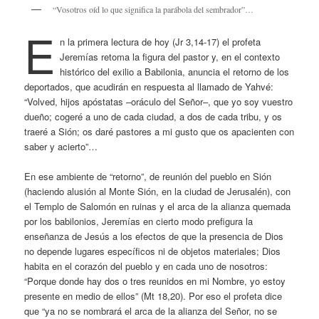
“Vosotros oíd lo que significa la parábola del sembrador”…
E
n la primera lectura de hoy (Jr 3,14-17) el profeta
Jeremías retoma la figura del pastor y, en el contexto
histórico del exilio a Babilonia, anuncia el retorno de los
deportados, que acudirán en respuesta al llamado de Yahvé:
“Volved, hijos apóstatas –oráculo del Señor–, que yo soy vuestro
dueño; cogeré a uno de cada ciudad, a dos de cada tribu, y os
traeré a Sión; os daré pastores a mi gusto que os apacienten con
saber y acierto”…
En ese ambiente de “retorno”, de reunión del pueblo en Sión
(haciendo alusión al Monte Sión, en la ciudad de Jerusalén), con
el Templo de Salomón en ruinas y el arca de la alianza quemada
por los babilonios, Jeremías en cierto modo prefigura la
enseñanza de Jesús a los efectos de que la presencia de Dios
no depende lugares específicos ni de objetos materiales; Dios
habita en el corazón del pueblo y en cada uno de nosotros:
“Porque donde hay dos o tres reunidos en mi Nombre, yo estoy
presente en medio de ellos” (Mt 18,20). Por eso el profeta dice
que “ya no se nombrará el arca de la alianza del Señor, no se