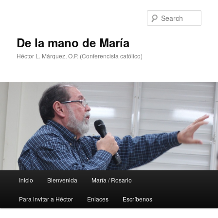
Skip
Skip
to
to
Sear
primary
secondary
content
content
De la mano de María
Héctor L. Márquez, O.P. (Conferencista católico)
Main
Inicio
Bienvenida
María / Rosario
menu
Para invitar a Héctor
Enlaces
Escríbenos