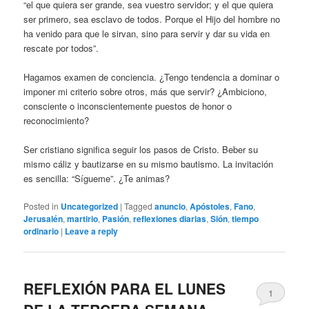
“el que quiera ser grande, sea vuestro servidor; y el que quiera
ser primero, sea esclavo de todos. Porque el Hijo del hombre no
ha venido para que le sirvan, sino para servir y dar su vida en
rescate por todos”.
Hagamos examen de conciencia. ¿Tengo tendencia a dominar o
imponer mi criterio sobre otros, más que servir? ¿Ambiciono,
consciente o inconscientemente puestos de honor o
reconocimiento?
Ser cristiano significa seguir los pasos de Cristo. Beber su
mismo cáliz y bautizarse en su mismo bautismo. La invitación
es sencilla: “Sígueme”. ¿Te animas?
Posted in
Uncategorized
|
Tagged
anuncio
,
Apóstoles
,
Fano
,
Jerusalén
,
martirio
,
Pasión
,
reflexiones diarias
,
Sión
,
tiempo
ordinario
|
Leave a reply
REFLEXIÓN PARA EL LUNES
1