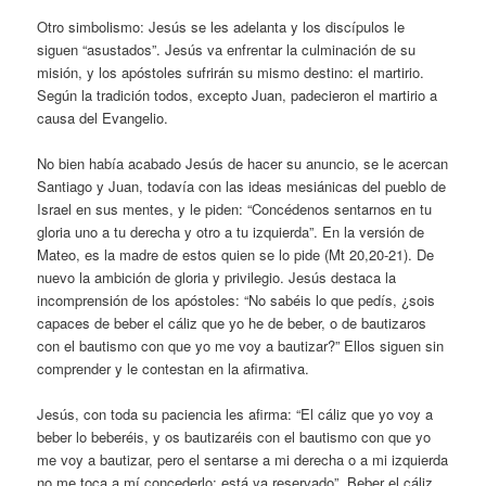
Otro simbolismo: Jesús se les adelanta y los discípulos le
siguen “asustados”. Jesús va enfrentar la culminación de su
misión, y los apóstoles sufrirán su mismo destino: el martirio.
Según la tradición todos, excepto Juan, padecieron el martirio a
causa del Evangelio.
No bien había acabado Jesús de hacer su anuncio, se le acercan
Santiago y Juan, todavía con las ideas mesiánicas del pueblo de
Israel en sus mentes, y le piden: “Concédenos sentarnos en tu
gloria uno a tu derecha y otro a tu izquierda”. En la versión de
Mateo, es la madre de estos quien se lo pide (Mt 20,20-21). De
nuevo la ambición de gloria y privilegio. Jesús destaca la
incomprensión de los apóstoles: “No sabéis lo que pedís, ¿sois
capaces de beber el cáliz que yo he de beber, o de bautizaros
con el bautismo con que yo me voy a bautizar?” Ellos siguen sin
comprender y le contestan en la afirmativa.
Jesús, con toda su paciencia les afirma: “El cáliz que yo voy a
beber lo beberéis, y os bautizaréis con el bautismo con que yo
me voy a bautizar, pero el sentarse a mi derecha o a mi izquierda
no me toca a mí concederlo; está ya reservado”. Beber el cáliz