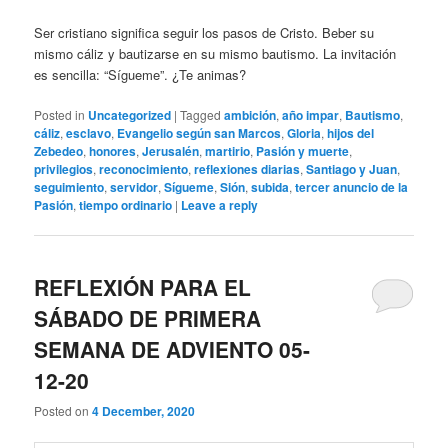
Ser cristiano significa seguir los pasos de Cristo. Beber su
mismo cáliz y bautizarse en su mismo bautismo. La invitación
es sencilla: “Sígueme”. ¿Te animas?
Posted in
Uncategorized
|
Tagged
ambición
,
año impar
,
Bautismo
,
cáliz
,
esclavo
,
Evangelio según san Marcos
,
Gloria
,
hijos del
Zebedeo
,
honores
,
Jerusalén
,
martirio
,
Pasión y muerte
,
privilegios
,
reconocimiento
,
reflexiones diarias
,
Santiago y Juan
,
seguimiento
,
servidor
,
Sígueme
,
Sión
,
subida
,
tercer anuncio de la
Pasión
,
tiempo ordinario
|
Leave a reply
REFLEXIÓN PARA EL
SÁBADO DE PRIMERA
SEMANA DE ADVIENTO 05-
12-20
Posted on
4 December, 2020