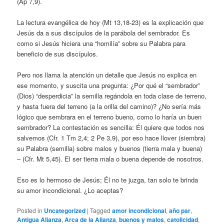
(Ap 7,9).
La lectura evangélica de hoy (Mt 13,18-23) es la explicación que
Jesús da a sus discípulos de la parábola del sembrador. Es
como si Jesús hiciera una “homilía” sobre su Palabra para
beneficio de sus discípulos.
Pero nos llama la atención un detalle que Jesús no explica en
ese momento, y suscita una pregunta: ¿Por qué el “sembrador”
(Dios) “desperdicia” la semilla regándola en toda clase de terreno,
y hasta fuera del terreno (a la orilla del camino)? ¿No sería más
lógico que sembrara en el terreno bueno, como lo haría un buen
sembrador? La contestación es sencilla: Él quiere que todos nos
salvemos (Cfr. 1 Tm 2,4; 2 Pe 3,9), por eso hace llover (siembra)
su Palabra (semilla) sobre malos y buenos (tierra mala y buena)
– (Cfr. Mt 5,45). El ser tierra mala o buena depende de nosotros.
Eso es lo hermoso de Jesús; Él no te juzga, tan solo te brinda
su amor incondicional. ¿Lo aceptas?
Posted in
Uncategorized
|
Tagged
amor incondicional
,
año par
,
Antigua Alianza
,
Arca de la Alianza
,
buenos y malos
,
catolicidad
,