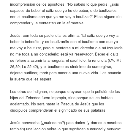
incomprensión de los apóstoles: “No sabéis lo que pedís, ¿sois
capaces de beber el cáliz que yo he de beber, o de bautizaros
con el bautismo con que yo me voy a bautizar?” Ellos siguen sin
comprender y le contestan en la afirmativa.
Jesús, con toda su paciencia les afirma: “El cáliz que yo voy a
beber lo beberéis, y os bautizaréis con el bautismo con que yo
me voy a bautizar, pero el sentarse a mi derecha o a mi izquierda
no me toca a mí concederlo; está ya reservado”. Beber el cáliz
se refiere a asumir la amargura, el sacrificio, la renuncia (
Cfr
. Mt
26,39; Lc 22,42), y el bautismo es sinónimo de sumergirse,
dejarse purificar, morir para nacer a una nueva vida. Les anuncia
la suerte que les espera.
Los otros se indignan, no porque creyeran que la petición de los
hijos del Zebedeo fuera impropia, sino porque se les habían
adelantado. No será hasta la Pascua de Jesús que los
discípulos comprenderán el significado de sus palabras.
Jesús aprovecha (¿cuándo no?) para darles (y darnos a nosotros
también) una lección sobre lo que significan autoridad y servicio: