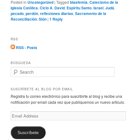
Posted in
Uncategorized
|
Tagged
blasfemia
,
Catecismo de la
Iglesia Católica
,
Ciclo A
,
David
,
Espíritu Santo
,
Israel
,
Judá
,
pecado
,
perdón
,
reflexiones diarias
,
Sacramento de la
Reconciliación
,
Sión
|
1
Reply
RSS
RSS - Posts
BÚSQUEDA
S
e
a
r
SUSCRÍBETE AL BLOG POR EMAIL
c
Registra tu correo electrónico para suscribirte al blog y recibe una
h
notificación por email cada vez que publiquemos un nuevo artículo.
Email
Address
Suscríbete