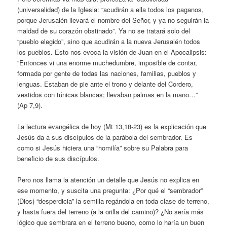
(universalidad) de la Iglesia: “acudirán a ella todos los paganos,
porque Jerusalén llevará el nombre del Señor, y ya no seguirán la
maldad de su corazón obstinado”. Ya no se tratará solo del
“pueblo elegido”, sino que acudirán a la nueva Jerusalén todos
los pueblos. Esto nos evoca la visión de Juan en el Apocalipsis:
“Entonces vi una enorme muchedumbre, imposible de contar,
formada por gente de todas las naciones, familias, pueblos y
lenguas. Estaban de pie ante el trono y delante del Cordero,
vestidos con túnicas blancas; llevaban palmas en la mano…”
(Ap 7,9).
La lectura evangélica de hoy (Mt 13,18-23) es la explicación que
Jesús da a sus discípulos de la parábola del sembrador. Es
como si Jesús hiciera una “homilía” sobre su Palabra para
beneficio de sus discípulos.
Pero nos llama la atención un detalle que Jesús no explica en
ese momento, y suscita una pregunta: ¿Por qué el “sembrador”
(Dios) “desperdicia” la semilla regándola en toda clase de terreno,
y hasta fuera del terreno (a la orilla del camino)? ¿No sería más
lógico que sembrara en el terreno bueno, como lo haría un buen