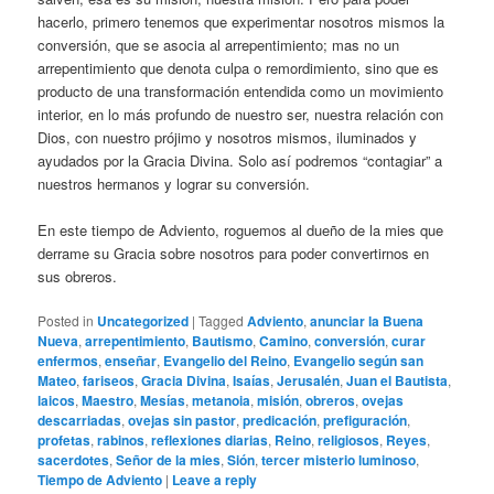
hacerlo, primero tenemos que experimentar nosotros mismos la
conversión, que se asocia al arrepentimiento; mas no un
arrepentimiento que denota culpa o remordimiento, sino que es
producto de una transformación entendida como un movimiento
interior, en lo más profundo de nuestro ser, nuestra relación con
Dios, con nuestro prójimo y nosotros mismos, iluminados y
ayudados por la Gracia Divina. Solo así podremos “contagiar” a
nuestros hermanos y lograr su conversión.
En este tiempo de Adviento, roguemos al dueño de la mies que
derrame su Gracia sobre nosotros para poder convertirnos en
sus obreros.
Posted in
Uncategorized
|
Tagged
Adviento
,
anunciar la Buena
Nueva
,
arrepentimiento
,
Bautismo
,
Camino
,
conversión
,
curar
enfermos
,
enseñar
,
Evangelio del Reino
,
Evangelio según san
Mateo
,
fariseos
,
Gracia Divina
,
Isaías
,
Jerusalén
,
Juan el Bautista
,
laicos
,
Maestro
,
Mesías
,
metanoia
,
misión
,
obreros
,
ovejas
descarriadas
,
ovejas sin pastor
,
predicación
,
prefiguración
,
profetas
,
rabinos
,
reflexiones diarias
,
Reino
,
religiosos
,
Reyes
,
sacerdotes
,
Señor de la mies
,
Sión
,
tercer misterio luminoso
,
Tiempo de Adviento
|
Leave a reply