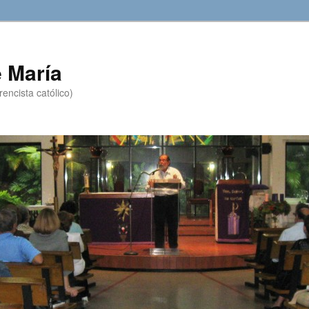
 María
encista católico)