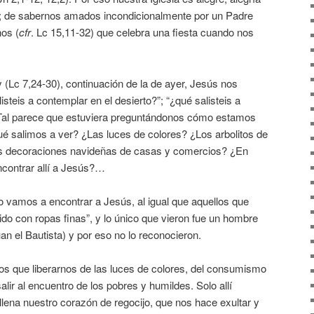
r; de sabernos amados incondicionalmente por un Padre
os (
cfr
. Lc 15,11-32) que celebra una fiesta cuando nos
y (Lc 7,24-30), continuación de la de ayer, Jesús nos
steis a contemplar en el desierto?”; “¿qué salisteis a
”. Tal parece que estuviera preguntándonos cómo estamos
ué salimos a ver? ¿Las luces de colores? ¿Los arbolitos de
s decoraciones navideñas de casas y comercios? ¿En
contrar allí a Jesús?…
o vamos a encontrar a Jesús, al igual que aquellos que
ido con ropas finas”, y lo único que vieron fue un hombre
an el Bautista) y por eso no lo reconocieron.
s que liberarnos de las luces de colores, del consumismo
alir al encuentro de los pobres y humildes. Solo allí
ena nuestro corazón de regocijo, que nos hace exultar y