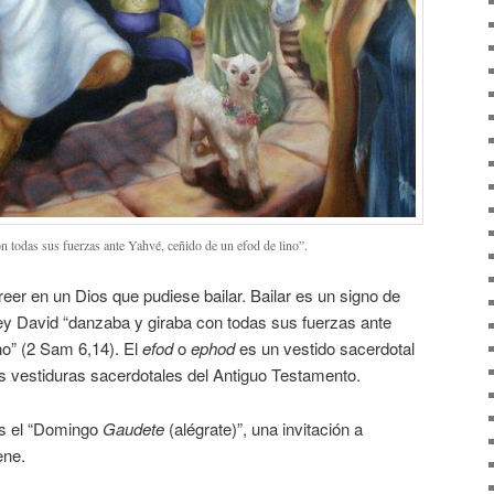
n todas sus fuerzas ante Yahvé, ceñido de un efod de lino”.
reer en un Dios que pudiese bailar. Bailar es un signo de
l rey David “danzaba y giraba con todas sus fuerzas ante
no” (2 Sam 6,14). El
efod
o
ephod
es un vestido sacerdotal
as vestiduras sacerdotales del Antiguo Testamento.
s el “Domingo
Gaudete
(alégrate)”, una invitación a
ene.