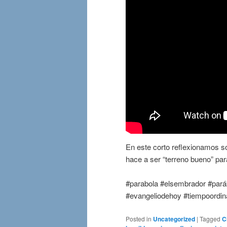
En este corto reflexionamos s
hace a ser “terreno bueno” par
#parabola #elsembrador #paráb
#evangeliodehoy #tiempoordina
Posted in
Uncategorized
|
Tagged
C