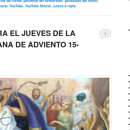
ios del Reino
,
parábola del sembrador
,
parábolas del Reino
,
nario
,
YouTube
,
YouTube Shorts
|
Leave a reply
A EL JUEVES DE LA
1
NA DE ADVIENTO 15-