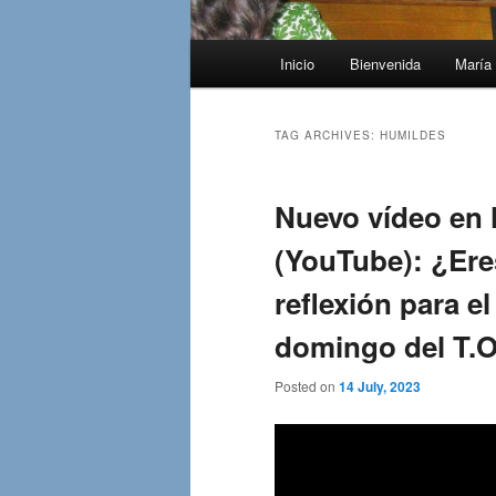
Main
Inicio
Bienvenida
María 
menu
TAG ARCHIVES:
HUMILDES
Nuevo vídeo en 
(YouTube): ¿Ere
reflexión para e
domingo del T.O
Posted on
14 July, 2023