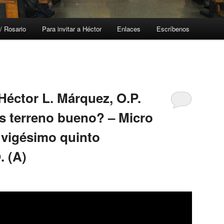
/ Rosario
Para invitar a Héctor
Enlaces
Escríbenos
Héctor L. Márquez, O.P.
s terreno bueno? – Micro
l vigésimo quinto
. (A)