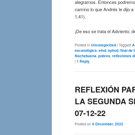
alegrarnos. Entonces podremos 
camino lo que Andrés le dijo
1,41).
¡De eso se trata el Adviento; d
Posted in
Uncategorized
|
Tagged
A
escatológica
,
efod
,
ephod
,
final de
Nochebuena
,
pobres
,
reflexiones d
|
1
Reply
REFLEXIÓN PA
LA SEGUNDA S
07-12-22
Posted on
6 December, 2022