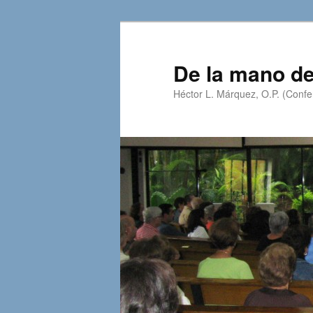
Skip
Skip
to
to
primary
secondary
De la mano de
content
content
Héctor L. Márquez, O.P. (Confer