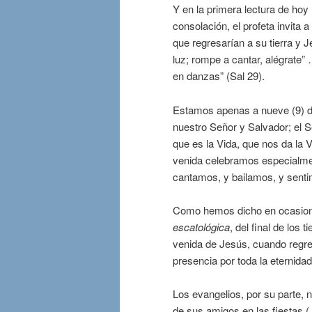
Y en la primera lectura de hoy 
consolación, el profeta invita
que regresarían a su tierra y J
luz; rompe a cantar, alégrate” 
en danzas” (Sal 29).
Estamos apenas a nueve (9) d
nuestro Señor y Salvador; el S
que es la Vida, que nos da la 
venida celebramos especialmen
cantamos, y bailamos, y sentim
Como hemos dicho en ocasiones
escatológica
, del final de los
venida de Jesús, cuando regres
presencia por toda la eternidad
Los evangelios, por su parte, 
de sus amigos en las fiestas (J