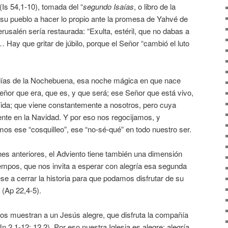
(Is 54,1-10), tomada del “
segundo Isaías
, o libro de la
 a su pueblo a hacer lo propio ante la promesa de Yahvé de
erusalén sería restaurada: “Exulta, estéril, que no dabas a
… Hay que gritar de júbilo, porque el Señor “cambió el luto
ías de la Nochebuena, esa noche mágica en que nace
eñor que era, que es, y que será; ese Señor que está vivo,
Vida; que viene constantemente a nosotros, pero cuya
te en la Navidad. Y por eso nos regocijamos, y
os ese “cosquilleo”, ese “no-sé-qué” en todo nuestro ser.
 anteriores, el Adviento tiene también una dimensión
 tiempos, que nos invita a esperar con alegría esa segunda
e a cerrar la historia para que podamos disfrutar de su
 (Ap 22,4-5).
nos muestran a un Jesús alegre, que disfruta la compañía
n 2,1-12; 12,2). Por eso nuestra Iglesia es alegre; alegría