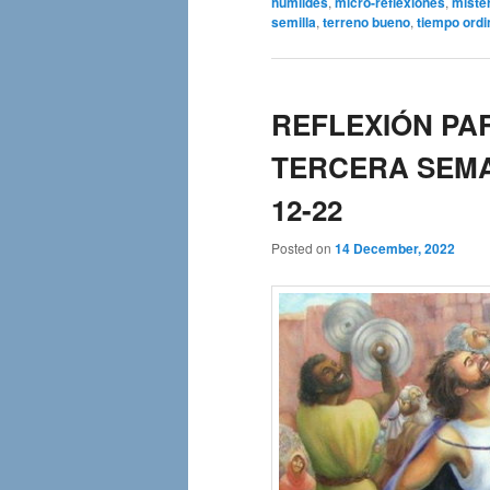
humildes
,
micro-reflexiones
,
mister
semilla
,
terreno bueno
,
tiempo ordi
REFLEXIÓN PAR
TERCERA SEMA
12-22
Posted on
14 December, 2022