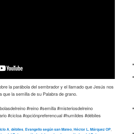
obre la parábola del sembrador y el llamado que Jesús nos
a que la semilla de su Palabra de grano.
olasdelreino #reino #semilla #misteriosdelreino
rio #cicloa #opciónpreferencual #humildes #débiles
iclo A
,
débiles
,
Evangelio según san Mateo
,
Héctor L. Márquez OP
,