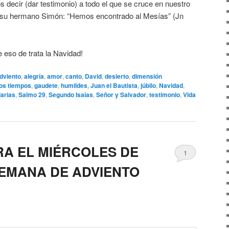
decir (dar testimonio) a todo el que se cruce en nuestro
 a su hermano Simón: “Hemos encontrado al Mesías” (Jn
e eso de trata la Navidad!
dviento
,
alegría
,
amor
,
canto
,
David
,
desierto
,
dimensión
 los tiempos
,
gaudete
,
humildes
,
Juan el Bautista
,
júbilo
,
Navidad
,
iarias
,
Salmo 29
,
Segundo Isaías
,
Señor y Salvador
,
testimonio
,
Vida
RA EL MIÉRCOLES DE
1
EMANA DE ADVIENTO