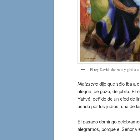
El rey David “danzaba y giraba co
Nietzsche
dijo que sólo iba a c
alegría, de gozo, de júbilo. E
Yahvé, ceñido de un efod de li
usado por los judíos; una de l
El pasado domingo celebramo
alegrarnos, porque el Señor vi