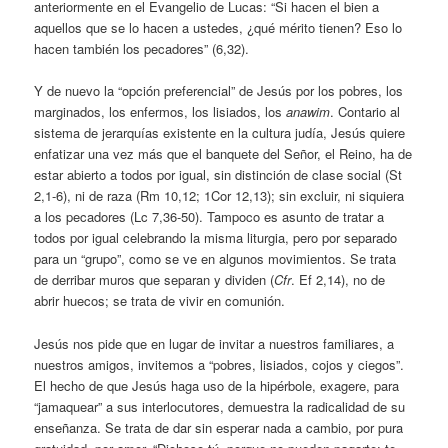
anteriormente en el Evangelio de Lucas: “Si hacen el bien a
aquellos que se lo hacen a ustedes, ¿qué mérito tienen? Eso lo
hacen también los pecadores” (6,32).
Y de nuevo la “opción preferencial” de Jesús por los pobres, los
marginados, los enfermos, los lisiados, los
anawim
. Contario al
sistema de jerarquías existente en la cultura judía, Jesús quiere
enfatizar una vez más que el banquete del Señor, el Reino, ha de
estar abierto a todos por igual, sin distinción de clase social (St
2,1-6), ni de raza (Rm 10,12; 1Cor 12,13); sin excluir, ni siquiera
a los pecadores (Lc 7,36-50). Tampoco es asunto de tratar a
todos por igual celebrando la misma liturgia, pero por separado
para un “grupo”, como se ve en algunos movimientos. Se trata
de derribar muros que separan y dividen (
Cfr
. Ef 2,14), no de
abrir huecos; se trata de vivir en comunión.
Jesús nos pide que en lugar de invitar a nuestros familiares, a
nuestros amigos, invitemos a “pobres, lisiados, cojos y ciegos”.
El hecho de que Jesús haga uso de la hipérbole, exagere, para
“jamaquear” a sus interlocutores, demuestra la radicalidad de su
enseñanza. Se trata de dar sin esperar nada a cambio, por pura