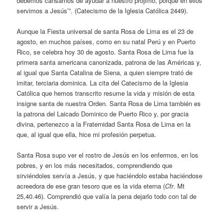
debemos cansarnos de ayudar a nuestro prójimo, porque en ellos
servimos a Jesús’”. (Catecismo de la Iglesia Católica 2449).
Aunque la Fiesta universal de santa Rosa de Lima es el 23 de
agosto, en muchos países, como en su natal Perú y en Puerto
Rico, se celebra hoy 30 de agosto. Santa Rosa de Lima fue la
primera santa americana canonizada, patrona de las Américas y,
al igual que Santa Catalina de Siena, a quien siempre trató de
imitar, terciaria dominica. La cita del Catecismo de la Iglesia
Católica que hemos transcrito resume la vida y misión de esta
insigne santa de nuestra Orden. Santa Rosa de Lima también es
la patrona del Laicado Dominico de Puerto Rico y, por gracia
divina, pertenezco a la Fraternidad Santa Rosa de Lima en la
que, al igual que ella, hice mi profesión perpetua.
Santa Rosa supo ver el rostro de Jesús en los enfermos, en los
pobres, y en los más necesitados, comprendiendo que
sirviéndoles servía a Jesús, y que haciéndolo estaba haciéndose
acreedora de ese gran tesoro que es la vida eterna (
Cfr
. Mt
25,40.46). Comprendió que valía la pena dejarlo todo con tal de
servir a Jesús.