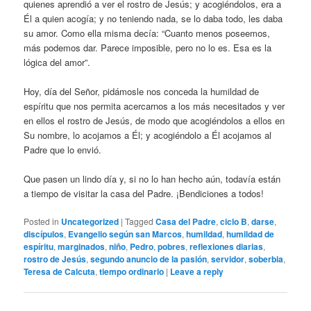
quienes aprendió a ver el rostro de Jesús; y acogiéndolos, era a
Él a quien acogía; y no teniendo nada, se lo daba todo, les daba
su amor. Como ella misma decía: “Cuanto menos poseemos,
más podemos dar. Parece imposible, pero no lo es. Esa es la
lógica del amor”.
Hoy, día del Señor, pidámosle nos conceda la humildad de
espíritu que nos permita acercarnos a los más necesitados y ver
en ellos el rostro de Jesús, de modo que acogiéndolos a ellos en
Su nombre, lo acojamos a Él; y acogiéndolo a Él acojamos al
Padre que lo envió.
Que pasen un lindo día y, si no lo han hecho aún, todavía están
a tiempo de visitar la casa del Padre. ¡Bendiciones a todos!
Posted in
Uncategorized
|
Tagged
Casa del Padre
,
ciclo B
,
darse
,
discípulos
,
Evangelio según san Marcos
,
humildad
,
humildad de
espíritu
,
marginados
,
niño
,
Pedro
,
pobres
,
reflexiones diarias
,
rostro de Jesús
,
segundo anuncio de la pasión
,
servidor
,
soberbia
,
Teresa de Calcuta
,
tiempo ordinario
|
Leave a reply