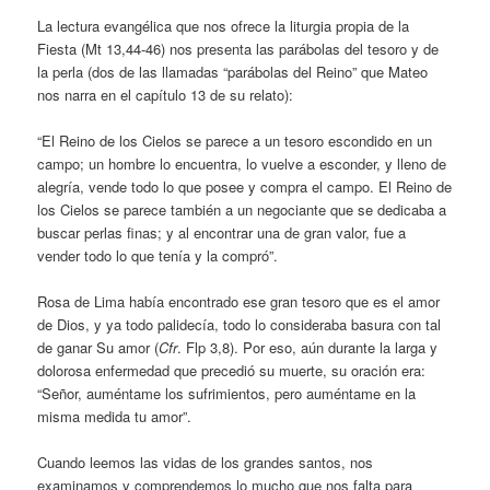
La lectura evangélica que nos ofrece la liturgia propia de la
Fiesta (Mt 13,44-46) nos presenta las parábolas del tesoro y de
la perla (dos de las llamadas “parábolas del Reino” que Mateo
nos narra en el capítulo 13 de su relato):
“El Reino de los Cielos se parece a un tesoro escondido en un
campo; un hombre lo encuentra, lo vuelve a esconder, y lleno de
alegría, vende todo lo que posee y compra el campo. El Reino de
los Cielos se parece también a un negociante que se dedicaba a
buscar perlas finas; y al encontrar una de gran valor, fue a
vender todo lo que tenía y la compró”.
Rosa de Lima había encontrado ese gran tesoro que es el amor
de Dios, y ya todo palidecía, todo lo consideraba basura con tal
de ganar Su amor (
Cfr
. Flp 3,8). Por eso, aún durante la larga y
dolorosa enfermedad que precedió su muerte, su oración era:
“Señor, auméntame los sufrimientos, pero auméntame en la
misma medida tu amor”.
Cuando leemos las vidas de los grandes santos, nos
examinamos y comprendemos lo mucho que nos falta para