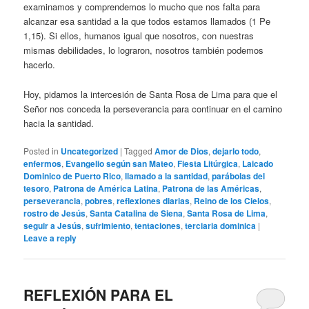
examinamos y comprendemos lo mucho que nos falta para
alcanzar esa santidad a la que todos estamos llamados (1 Pe
1,15). Si ellos, humanos igual que nosotros, con nuestras
mismas debilidades, lo lograron, nosotros también podemos
hacerlo.
Hoy, pidamos la intercesión de Santa Rosa de Lima para que el
Señor nos conceda la perseverancia para continuar en el camino
hacia la santidad.
Posted in
Uncategorized
|
Tagged
Amor de Dios
,
dejarlo todo
,
enfermos
,
Evangelio según san Mateo
,
Fiesta Litúrgica
,
Laicado
Dominico de Puerto Rico
,
llamado a la santidad
,
parábolas del
tesoro
,
Patrona de América Latina
,
Patrona de las Américas
,
perseverancia
,
pobres
,
reflexiones diarias
,
Reino de los Cielos
,
rostro de Jesús
,
Santa Catalina de Siena
,
Santa Rosa de Lima
,
seguir a Jesús
,
sufrimiento
,
tentaciones
,
terciaria dominica
|
Leave a reply
REFLEXIÓN PARA EL