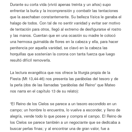
Durante su corta vida (vivió apenas treinta y un años) supo
enfrentar la burla y la incomprensión y combatir las tentaciones
que la asechaban constantemente. Su belleza física le ganaba el
halago de todos. Con tal de no sentir vanidad y evitar ser motivo
de tentación para otros, llegó al extremo de desfigurarse el rostro
y las manos. Cuentan que en una ocasión su madre le colocó
una hermosa guirnalda de flores en la cabeza y ella, para hacer
penitencia por aquella vanidad, se clavó en la cabeza las
horquillas que sostenían la corona con tanta fuerza que luego
resultó difícil removerla.
La lectura evangélica que nos ofrece la liturgia propia de la
Fiesta (Mt 13,44-46) nos presenta las parábolas del tesoro y de
la perla (dos de las llamadas “parábolas del Reino” que Mateo
nos narra en el capítulo 13 de su relato):
“El Reino de los Cielos se parece a un tesoro escondido en un
campo; un hombre lo encuentra, lo vuelve a esconder, y lleno de
alegría, vende todo lo que posee y compra el campo. El Reino de
los Cielos se parece también a un negociante que se dedicaba a
buscar perlas finas; y al encontrar una de gran valor, fue a