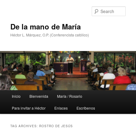
Skip
Skip
to
to
Sear
primary
secondary
content
content
De la mano de María
Héctor L. Márquez, O.P. (Conferencista católico)
Main
Inicio
Bienvenida
María / Rosario
menu
Para invitar a Héctor
Enlaces
Escríbenos
TAG ARCHIVES:
ROSTRO DE JESÚS