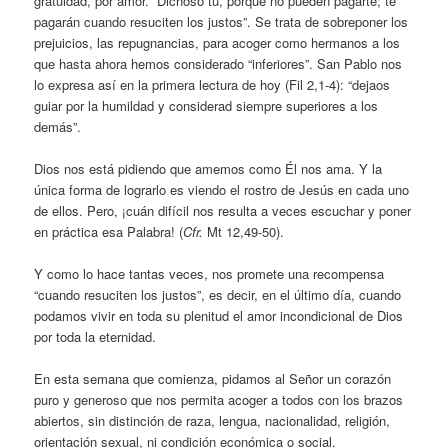
gratuidad, por amor. “Dichoso tú, porque no pueden pagarte; te
pagarán cuando resuciten los justos”. Se trata de sobreponer los
prejuicios, las repugnancias, para acoger como hermanos a los
que hasta ahora hemos considerado “inferiores”. San Pablo nos
lo expresa así en la primera lectura de hoy (Fil 2,1-4): “dejaos
guiar por la humildad y considerad siempre superiores a los
demás”.
Dios nos está pidiendo que amemos como Él nos ama. Y la
única forma de lograrlo es viendo el rostro de Jesús en cada uno
de ellos. Pero, ¡cuán difícil nos resulta a veces escuchar y poner
en práctica esa Palabra! (
Cfr.
Mt 12,49-50).
Y como lo hace tantas veces, nos promete una recompensa
“cuando resuciten los justos”, es decir, en el último día, cuando
podamos vivir en toda su plenitud el amor incondicional de Dios
por toda la eternidad.
En esta semana que comienza, pidamos al Señor un corazón
puro y generoso que nos permita acoger a todos con los brazos
abiertos, sin distinción de raza, lengua, nacionalidad, religión,
orientación sexual, ni condición económica o social.