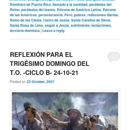
Dominico de Puerto Rico
,
llamado a la santidad
,
parábolas del
Reino
,
parábolas del tesoro
,
Patrona de América Latina
,
Patrona
de las Américas
,
perseverancia
,
Perú
,
pobres
,
reflexiones diarias
,
Reino de los Cielos
,
rostro de Jesús
,
Santa Catalina de Siena
,
Santa Rosa de Lima
,
seguir a Jesús
,
sufrimiento
,
tentaciones
,
terciaria dominica
|
Leave a reply
REFLEXIÓN PARA EL
TRIGÉSIMO DOMINGO DEL
T.O. -CICLO B- 24-10-21
Posted on
23 October, 2021