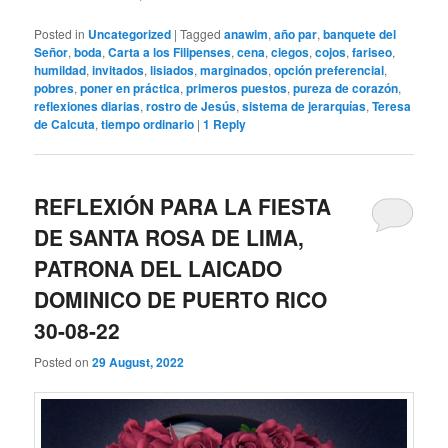
Posted in
Uncategorized
|
Tagged
anawim
,
año par
,
banquete del
Señor
,
boda
,
Carta a los Filipenses
,
cena
,
ciegos
,
cojos
,
fariseo
,
humildad
,
invitados
,
lisiados
,
marginados
,
opción preferencial
,
pobres
,
poner en práctica
,
primeros puestos
,
pureza de corazón
,
reflexiones diarias
,
rostro de Jesús
,
sistema de jerarquías
,
Teresa
de Calcuta
,
tiempo ordinario
|
1
Reply
REFLEXIÓN PARA LA FIESTA
DE SANTA ROSA DE LIMA,
PATRONA DEL LAICADO
DOMINICO DE PUERTO RICO
30-08-22
Posted on
29 August, 2022