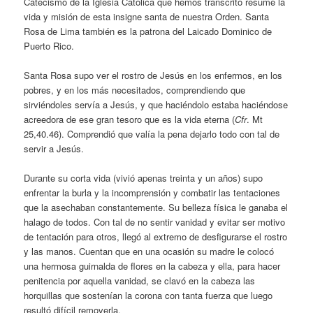
Catecismo de la Iglesia Católica que hemos transcrito resume la
vida y misión de esta insigne santa de nuestra Orden. Santa
Rosa de Lima también es la patrona del Laicado Dominico de
Puerto Rico.
Santa Rosa supo ver el rostro de Jesús en los enfermos, en los
pobres, y en los más necesitados, comprendiendo que
sirviéndoles servía a Jesús, y que haciéndolo estaba haciéndose
acreedora de ese gran tesoro que es la vida eterna (
Cfr
. Mt
25,40.46). Comprendió que valía la pena dejarlo todo con tal de
servir a Jesús.
Durante su corta vida (vivió apenas treinta y un años) supo
enfrentar la burla y la incomprensión y combatir las tentaciones
que la asechaban constantemente. Su belleza física le ganaba el
halago de todos. Con tal de no sentir vanidad y evitar ser motivo
de tentación para otros, llegó al extremo de desfigurarse el rostro
y las manos. Cuentan que en una ocasión su madre le colocó
una hermosa guirnalda de flores en la cabeza y ella, para hacer
penitencia por aquella vanidad, se clavó en la cabeza las
horquillas que sostenían la corona con tanta fuerza que luego
resultó difícil removerla.