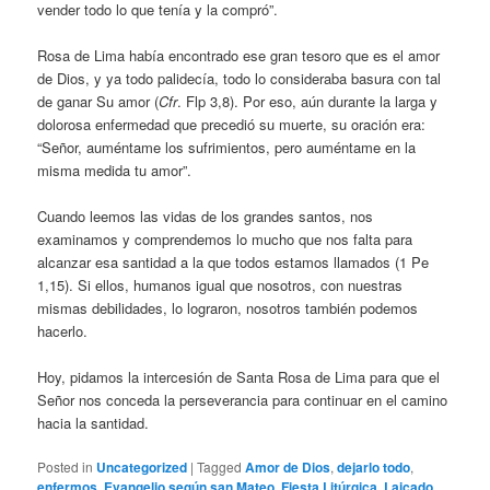
vender todo lo que tenía y la compró”.
Rosa de Lima había encontrado ese gran tesoro que es el amor
de Dios, y ya todo palidecía, todo lo consideraba basura con tal
de ganar Su amor (
Cfr
. Flp 3,8). Por eso, aún durante la larga y
dolorosa enfermedad que precedió su muerte, su oración era:
“Señor, auméntame los sufrimientos, pero auméntame en la
misma medida tu amor”.
Cuando leemos las vidas de los grandes santos, nos
examinamos y comprendemos lo mucho que nos falta para
alcanzar esa santidad a la que todos estamos llamados (1 Pe
1,15). Si ellos, humanos igual que nosotros, con nuestras
mismas debilidades, lo lograron, nosotros también podemos
hacerlo.
Hoy, pidamos la intercesión de Santa Rosa de Lima para que el
Señor nos conceda la perseverancia para continuar en el camino
hacia la santidad.
Posted in
Uncategorized
|
Tagged
Amor de Dios
,
dejarlo todo
,
enfermos
,
Evangelio según san Mateo
,
Fiesta Litúrgica
,
Laicado