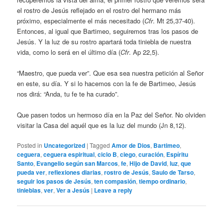
el rostro de Jesús reflejado en el rostro del hermano más
próximo, especialmente el más necesitado (
Cfr
. Mt 25,37-40).
Entonces, al igual que Bartimeo, seguiremos tras los pasos de
Jesús. Y la luz de su rostro apartará toda tiniebla de nuestra
vida, como lo será en el último día (
Cfr
. Ap 22,5).
“Maestro, que pueda ver”. Que esa sea nuestra petición al Señor
en este, su día. Y si lo hacemos con la fe de Bartimeo, Jesús
nos dirá: “Anda, tu fe te ha curado”.
Que pasen todos un hermoso día en la Paz del Señor. No olviden
visitar la Casa del aquél que es la luz del mundo (Jn 8,12).
Posted in
Uncategorized
|
Tagged
Amor de Dios
,
Bartimeo
,
ceguera
,
ceguera espiritual
,
ciclo B
,
ciego
,
curación
,
Espíritu
Santo
,
Evangelio según san Marcos
,
fe
,
Hijo de David
,
luz
,
que
pueda ver
,
reflexiones diarias
,
rostro de Jesús
,
Saulo de Tarso
,
seguir los pasos de Jesús
,
ten compasión
,
tiempo ordinario
,
tinieblas
,
ver
,
Ver a Jesús
|
Leave a reply