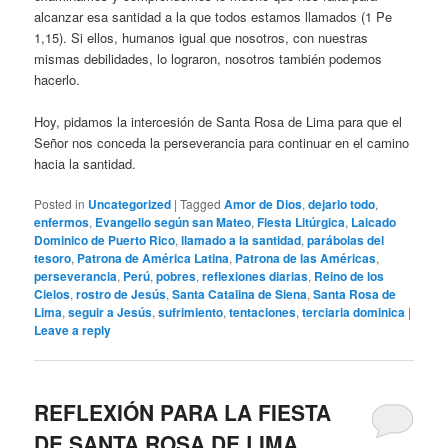
alcanzar esa santidad a la que todos estamos llamados (1 Pe
1,15). Si ellos, humanos igual que nosotros, con nuestras
mismas debilidades, lo lograron, nosotros también podemos
hacerlo.
Hoy, pidamos la intercesión de Santa Rosa de Lima para que el
Señor nos conceda la perseverancia para continuar en el camino
hacia la santidad.
Posted in
Uncategorized
|
Tagged
Amor de Dios
,
dejarlo todo
,
enfermos
,
Evangelio según san Mateo
,
Fiesta Litúrgica
,
Laicado
Dominico de Puerto Rico
,
llamado a la santidad
,
parábolas del
tesoro
,
Patrona de América Latina
,
Patrona de las Américas
,
perseverancia
,
Perú
,
pobres
,
reflexiones diarias
,
Reino de los
Cielos
,
rostro de Jesús
,
Santa Catalina de Siena
,
Santa Rosa de
Lima
,
seguir a Jesús
,
sufrimiento
,
tentaciones
,
terciaria dominica
|
Leave a reply
REFLEXIÓN PARA LA FIESTA
DE SANTA ROSA DE LIMA,