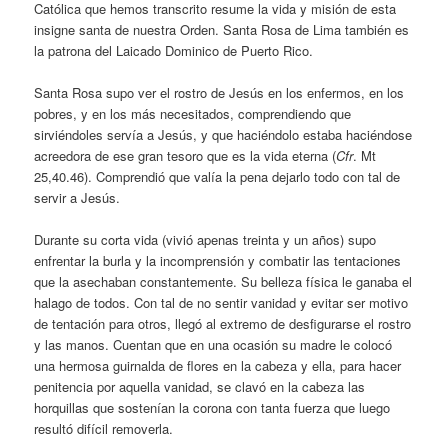
Católica que hemos transcrito resume la vida y misión de esta
insigne santa de nuestra Orden. Santa Rosa de Lima también es
la patrona del Laicado Dominico de Puerto Rico.
Santa Rosa supo ver el rostro de Jesús en los enfermos, en los
pobres, y en los más necesitados, comprendiendo que
sirviéndoles servía a Jesús, y que haciéndolo estaba haciéndose
acreedora de ese gran tesoro que es la vida eterna (
Cfr
. Mt
25,40.46). Comprendió que valía la pena dejarlo todo con tal de
servir a Jesús.
Durante su corta vida (vivió apenas treinta y un años) supo
enfrentar la burla y la incomprensión y combatir las tentaciones
que la asechaban constantemente. Su belleza física le ganaba el
halago de todos. Con tal de no sentir vanidad y evitar ser motivo
de tentación para otros, llegó al extremo de desfigurarse el rostro
y las manos. Cuentan que en una ocasión su madre le colocó
una hermosa guirnalda de flores en la cabeza y ella, para hacer
penitencia por aquella vanidad, se clavó en la cabeza las
horquillas que sostenían la corona con tanta fuerza que luego
resultó difícil removerla.