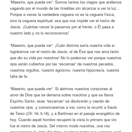
“Maestro, que pueda ver”. Somos tantos los ciegos que andamos
vagando por el mundo de las tinieblas sin alcanzar a ver la luz…
Porque a veces la verdadera ceguera no es la ceguera física,
sino la ceguera espiritual; esa que nos impide ver el rostro de
Jesús. ¡Cuántas veces le pasamos por al frente, o Él pasa a
nuestro lado y no lo reconocemos!
“Maestro, que pueda ver”. ¡Cuán distinta sería nuestra vida si
lográramos ver el rostro de Jesús; el de Ése que nos ama tanto
que dio su vida por nosotros! No lo podemos ver porque nuestros
ojos están cubiertos por las “escamas” de nuestros pecados,
nuestros orgullos, nuestro egoísmo, nuestra hipocresía, nuestra
falta de fe.
“Maestro, que pueda ver”. Si abrimos nuestros corazones al
amor de Dios que se derrama sobre nosotros y que se llama
Espíritu Santo, esas “escamas” se disolverán y caerán de
nuestros ojos, y comenzaremos a ver, como le ocurrió a Saulo
de Tarso (
Cfr
. Hc 9,18), y a Bartimeo en el pasaje evangélico de
hoy. Cuando aquél hombre recuperó la vista lo primero que vio
fue el rostro de Jesús. Del mismo modo nosotros, una vez
recuperemos la vista del alma, el primer rostro que veremos será