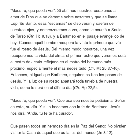
“Maestro, que pueda ver”. Si abrimos nuestros corazones al
amor de Dios que se derrama sobre nosotros y que se llama
Espíritu Santo, esas “escamas” se disolverán y caerán de
nuestros ojos, y comenzaremos a ver, como le ocurrió a Saulo
de Tarso (
Cfr
. Hc 9,18), y a Bartimeo en el pasaje evangélico de
hoy. Cuando aquél hombre recuperó la vista lo primero que vio
fue el rostro de Jesús. Del mismo modo nosotros, una vez
recuperemos la vista del alma, el primer rostro que veremos será
el rostro de Jesús reflejado en el rostro del hermano más
próximo, especialmente el más necesitado (
Cfr
. Mt 25,37-40).
Entonces, al igual que Bartimeo, seguiremos tras los pasos de
Jesús. Y la luz de su rostro apartará toda tiniebla de nuestra
vida, como lo será en el último día (
Cfr
. Ap 22,5).
“Maestro, que pueda ver”. Que esa sea nuestra petición al Señor
en este, su día. Y si lo hacemos con la fe de Bartimeo, Jesús
nos dirá: “Anda, tu fe te ha curado”.
Que pasen todos un hermoso día en la Paz del Señor. No olviden
visitar la Casa de aquél que es la luz del mundo (Jn 8,12).