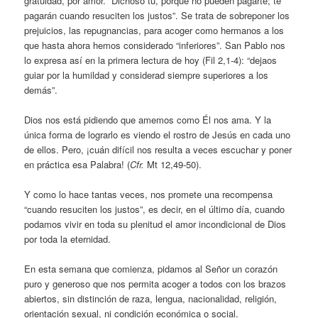
gratuidad, por amor. “Dichoso tú, porque no pueden pagarte; te
pagarán cuando resuciten los justos”. Se trata de sobreponer los
prejuicios, las repugnancias, para acoger como hermanos a los
que hasta ahora hemos considerado “inferiores”. San Pablo nos
lo expresa así en la primera lectura de hoy (Fil 2,1-4): “dejaos
guiar por la humildad y considerad siempre superiores a los
demás”.
Dios nos está pidiendo que amemos como Él nos ama. Y la
única forma de lograrlo es viendo el rostro de Jesús en cada uno
de ellos. Pero, ¡cuán difícil nos resulta a veces escuchar y poner
en práctica esa Palabra! (
Cfr.
Mt 12,49-50).
Y como lo hace tantas veces, nos promete una recompensa
“cuando resuciten los justos”, es decir, en el último día, cuando
podamos vivir en toda su plenitud el amor incondicional de Dios
por toda la eternidad.
En esta semana que comienza, pidamos al Señor un corazón
puro y generoso que nos permita acoger a todos con los brazos
abiertos, sin distinción de raza, lengua, nacionalidad, religión,
orientación sexual, ni condición económica o social.