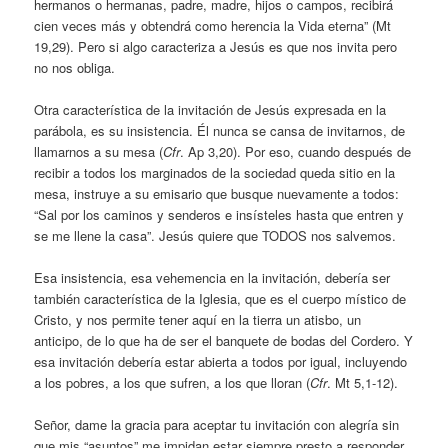
hermanos o hermanas, padre, madre, hijos o campos, recibirá
cien veces más y obtendrá como herencia la Vida eterna” (Mt
19,29). Pero si algo caracteriza a Jesús es que nos invita pero
no nos obliga.
Otra característica de la invitación de Jesús expresada en la
parábola, es su insistencia. Él nunca se cansa de invitarnos, de
llamarnos a su mesa (
Cfr
. Ap 3,20). Por eso, cuando después de
recibir a todos los marginados de la sociedad queda sitio en la
mesa, instruye a su emisario que busque nuevamente a todos:
“Sal por los caminos y senderos e insísteles hasta que entren y
se me llene la casa”. Jesús quiere que TODOS nos salvemos.
Esa insistencia, esa vehemencia en la invitación, debería ser
también característica de la Iglesia, que es el cuerpo místico de
Cristo, y nos permite tener aquí en la tierra un atisbo, un
anticipo, de lo que ha de ser el banquete de bodas del Cordero. Y
esa invitación debería estar abierta a todos por igual, incluyendo
a los pobres, a los que sufren, a los que lloran (
Cfr
. Mt 5,1-12).
Señor, dame la gracia para aceptar tu invitación con alegría sin
que mis “asuntos” me impidan estar siempre presto a responder.