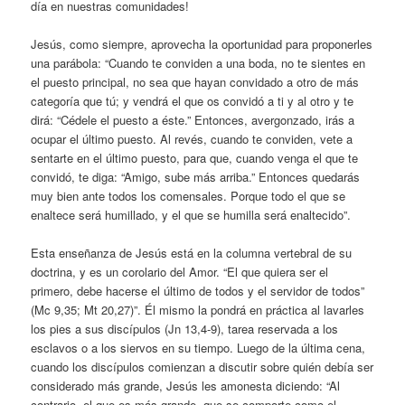
día en nuestras comunidades!
Jesús, como siempre, aprovecha la oportunidad para proponerles
una parábola: “Cuando te conviden a una boda, no te sientes en
el puesto principal, no sea que hayan convidado a otro de más
categoría que tú; y vendrá el que os convidó a ti y al otro y te
dirá: “Cédele el puesto a éste.” Entonces, avergonzado, irás a
ocupar el último puesto. Al revés, cuando te conviden, vete a
sentarte en el último puesto, para que, cuando venga el que te
convidó, te diga: “Amigo, sube más arriba.” Entonces quedarás
muy bien ante todos los comensales. Porque todo el que se
enaltece será humillado, y el que se humilla será enaltecido”.
Esta enseñanza de Jesús está en la columna vertebral de su
doctrina, y es un corolario del Amor. “El que quiera ser el
primero, debe hacerse el último de todos y el servidor de todos”
(Mc 9,35; Mt 20,27)”. Él mismo la pondrá en práctica al lavarles
los pies a sus discípulos (Jn 13,4-9), tarea reservada a los
esclavos o a los siervos en su tiempo. Luego de la última cena,
cuando los discípulos comienzan a discutir sobre quién debía ser
considerado más grande, Jesús les amonesta diciendo: “Al
contrario, el que es más grande, que se comporte como el