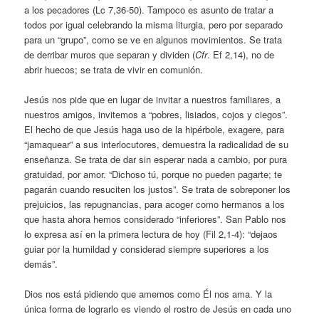
a los pecadores (Lc 7,36-50). Tampoco es asunto de tratar a
todos por igual celebrando la misma liturgia, pero por separado
para un “grupo”, como se ve en algunos movimientos. Se trata
de derribar muros que separan y dividen (
Cfr
. Ef 2,14), no de
abrir huecos; se trata de vivir en comunión.
Jesús nos pide que en lugar de invitar a nuestros familiares, a
nuestros amigos, invitemos a “pobres, lisiados, cojos y ciegos”.
El hecho de que Jesús haga uso de la hipérbole, exagere, para
“jamaquear” a sus interlocutores, demuestra la radicalidad de su
enseñanza. Se trata de dar sin esperar nada a cambio, por pura
gratuidad, por amor. “Dichoso tú, porque no pueden pagarte; te
pagarán cuando resuciten los justos”. Se trata de sobreponer los
prejuicios, las repugnancias, para acoger como hermanos a los
que hasta ahora hemos considerado “inferiores”. San Pablo nos
lo expresa así en la primera lectura de hoy (Fil 2,1-4): “dejaos
guiar por la humildad y considerad siempre superiores a los
demás”.
Dios nos está pidiendo que amemos como Él nos ama. Y la
única forma de lograrlo es viendo el rostro de Jesús en cada uno