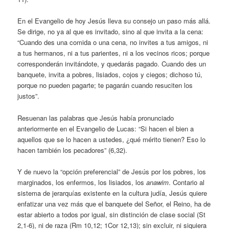
En el Evangelio de hoy Jesús lleva su consejo un paso más allá.
Se dirige, no ya al que es invitado, sino al que invita a la cena:
“Cuando des una comida o una cena, no invites a tus amigos, ni
a tus hermanos, ni a tus parientes, ni a los vecinos ricos; porque
corresponderán invitándote, y quedarás pagado. Cuando des un
banquete, invita a pobres, lisiados, cojos y ciegos; dichoso tú,
porque no pueden pagarte; te pagarán cuando resuciten los
justos”.
Resuenan las palabras que Jesús había pronunciado
anteriormente en el Evangelio de Lucas: “Si hacen el bien a
aquellos que se lo hacen a ustedes, ¿qué mérito tienen? Eso lo
hacen también los pecadores” (6,32).
Y de nuevo la “opción preferencial” de Jesús por los pobres, los
marginados, los enfermos, los lisiados, los
anawim
. Contario al
sistema de jerarquías existente en la cultura judía, Jesús quiere
enfatizar una vez más que el banquete del Señor, el Reino, ha de
estar abierto a todos por igual, sin distinción de clase social (St
2,1-6), ni de raza (Rm 10,12; 1Cor 12,13); sin excluir, ni siquiera