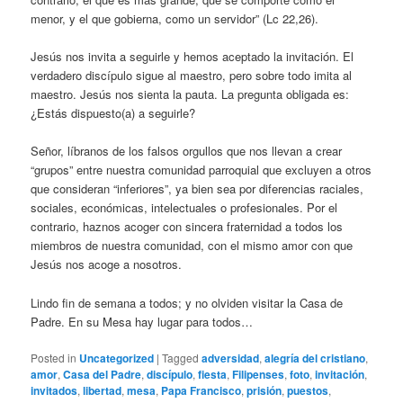
menor, y el que gobierna, como un servidor” (Lc 22,26).
Jesús nos invita a seguirle y hemos aceptado la invitación. El
verdadero discípulo sigue al maestro, pero sobre todo imita al
maestro. Jesús nos sienta la pauta. La pregunta obligada es:
¿Estás dispuesto(a) a seguirle?
Señor, líbranos de los falsos orgullos que nos llevan a crear
“grupos” entre nuestra comunidad parroquial que excluyen a otros
que consideran “inferiores”, ya bien sea por diferencias raciales,
sociales, económicas, intelectuales o profesionales. Por el
contrario, haznos acoger con sincera fraternidad a todos los
miembros de nuestra comunidad, con el mismo amor con que
Jesús nos acoge a nosotros.
Lindo fin de semana a todos; y no olviden visitar la Casa de
Padre. En su Mesa hay lugar para todos…
Posted in
Uncategorized
|
Tagged
adversidad
,
alegría del cristiano
,
amor
,
Casa del Padre
,
discípulo
,
fiesta
,
Filipenses
,
foto
,
invitación
,
invitados
,
libertad
,
mesa
,
Papa Francisco
,
prisión
,
puestos
,