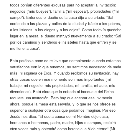
todos ponían diferentes excusas para no aceptar la invitación:
negocios (“mis bueyes”), familia (“mi esposa”), propiedades (“mi
campo”). Entonces el dueño de la casa dijo a su criado: “Sal
corriendo a las plazas y calles de la ciudad y tráete a los pobres,
a los lisiados, a los ciegos y a los cojos”. Como todavía quedaba
lugar en la mesa, el dueño instruyó nuevamente a su criado: “Sal
por los caminos y senderos e insísteles hasta que entren y se
me llene la casa”.
Esta parábola pone de relieve que normalmente cuando estamos
satisfechos con lo que tenemos, no sentimos necesidad de nada
más, ni siquiera de Dios. Y cuando recibimos su invitación, hay
otras cosas que en ese momento son más importantes (mi
trabajo, mi negocio, mis propiedades, mi familia, mi auto, mis
diversiones). Está claro que la entrada al banquete del Reino
requiere una invitación. Pero hay que aceptar esa invitación
ahora, porque la mesa está servida, y lo que se nos ofrece es
superior a cualquier otra cosa que podamos imaginar. Por eso
Jesús nos dice: “El que a causa de mi Nombre deje casa,
hermanos o hermanas, padre, madre, hijos o campos, recibirá
cien veces más y obtendrá como herencia la Vida eterna” (Mt