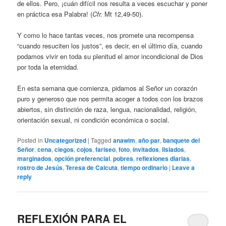
de ellos. Pero, ¡cuán difícil nos resulta a veces escuchar y poner
en práctica esa Palabra! (
Cfr.
Mt 12,49-50).
Y como lo hace tantas veces, nos promete una recompensa
“cuando resuciten los justos”, es decir, en el último día, cuando
podamos vivir en toda su plenitud el amor incondicional de Dios
por toda la eternidad.
En esta semana que comienza, pidamos al Señor un corazón
puro y generoso que nos permita acoger a todos con los brazos
abiertos, sin distinción de raza, lengua, nacionalidad, religión,
orientación sexual, ni condición económica o social.
Posted in
Uncategorized
|
Tagged
anawim
,
año par
,
banquete del
Señor
,
cena
,
ciegos
,
cojos
,
fariseo
,
foto
,
invitados
,
lisiados
,
marginados
,
opción preferencial
,
pobres
,
reflexiones diarias
,
rostro de Jesús
,
Teresa de Calcuta
,
tiempo ordinario
|
Leave a
reply
REFLEXIÓN PARA EL