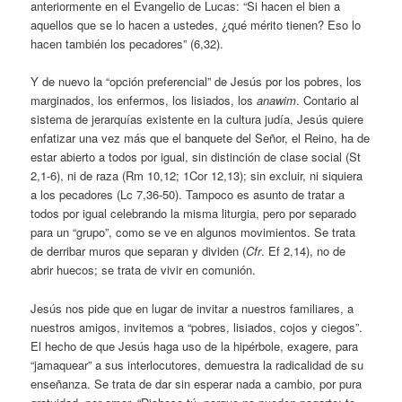
anteriormente en el Evangelio de Lucas: “Si hacen el bien a
aquellos que se lo hacen a ustedes, ¿qué mérito tienen? Eso lo
hacen también los pecadores” (6,32).
Y de nuevo la “opción preferencial” de Jesús por los pobres, los
marginados, los enfermos, los lisiados, los
anawim
. Contario al
sistema de jerarquías existente en la cultura judía, Jesús quiere
enfatizar una vez más que el banquete del Señor, el Reino, ha de
estar abierto a todos por igual, sin distinción de clase social (St
2,1-6), ni de raza (Rm 10,12; 1Cor 12,13); sin excluir, ni siquiera
a los pecadores (Lc 7,36-50). Tampoco es asunto de tratar a
todos por igual celebrando la misma liturgia, pero por separado
para un “grupo”, como se ve en algunos movimientos. Se trata
de derribar muros que separan y dividen (
Cfr
. Ef 2,14), no de
abrir huecos; se trata de vivir en comunión.
Jesús nos pide que en lugar de invitar a nuestros familiares, a
nuestros amigos, invitemos a “pobres, lisiados, cojos y ciegos”.
El hecho de que Jesús haga uso de la hipérbole, exagere, para
“jamaquear” a sus interlocutores, demuestra la radicalidad de su
enseñanza. Se trata de dar sin esperar nada a cambio, por pura