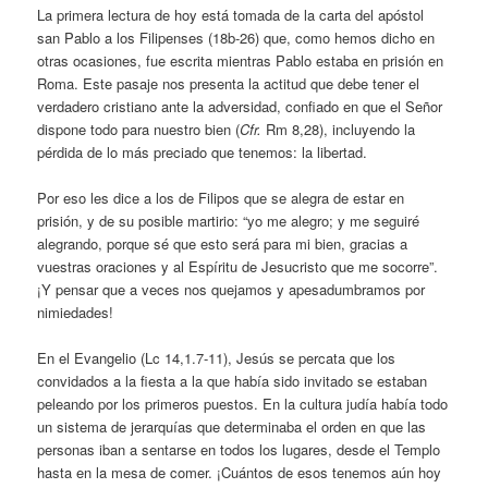
La primera lectura de hoy está tomada de la carta del apóstol
san Pablo a los Filipenses (18b-26) que, como hemos dicho en
otras ocasiones, fue escrita mientras Pablo estaba en prisión en
Roma. Este pasaje nos presenta la actitud que debe tener el
verdadero cristiano ante la adversidad, confiado en que el Señor
dispone todo para nuestro bien (
Cfr.
Rm 8,28), incluyendo la
pérdida de lo más preciado que tenemos: la libertad.
Por eso les dice a los de Filipos que se alegra de estar en
prisión, y de su posible martirio: “yo me alegro; y me seguiré
alegrando, porque sé que esto será para mi bien, gracias a
vuestras oraciones y al Espíritu de Jesucristo que me socorre”.
¡Y pensar que a veces nos quejamos y apesadumbramos por
nimiedades!
En el Evangelio (Lc 14,1.7-11), Jesús se percata que los
convidados a la fiesta a la que había sido invitado se estaban
peleando por los primeros puestos. En la cultura judía había todo
un sistema de jerarquías que determinaba el orden en que las
personas iban a sentarse en todos los lugares, desde el Templo
hasta en la mesa de comer. ¡Cuántos de esos tenemos aún hoy