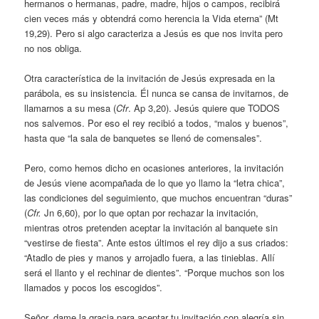
hermanos o hermanas, padre, madre, hijos o campos, recibirá
cien veces más y obtendrá como herencia la Vida eterna” (Mt
19,29). Pero si algo caracteriza a Jesús es que nos invita pero
no nos obliga.
Otra característica de la invitación de Jesús expresada en la
parábola, es su insistencia. Él nunca se cansa de invitarnos, de
llamarnos a su mesa (
Cfr
. Ap 3,20). Jesús quiere que TODOS
nos salvemos. Por eso el rey recibió a todos, “malos y buenos”,
hasta que “la sala de banquetes se llenó de comensales”.
Pero, como hemos dicho en ocasiones anteriores, la invitación
de Jesús viene acompañada de lo que yo llamo la “letra chica”,
las condiciones del seguimiento, que muchos encuentran “duras”
(
Cfr.
Jn 6,60), por lo que optan por rechazar la invitación,
mientras otros pretenden aceptar la invitación al banquete sin
“vestirse de fiesta”. Ante estos últimos el rey dijo a sus criados:
“Atadlo de pies y manos y arrojadlo fuera, a las tinieblas. Allí
será el llanto y el rechinar de dientes”. “Porque muchos son los
llamados y pocos los escogidos”.
Señor, dame la gracia para aceptar tu invitación con alegría sin