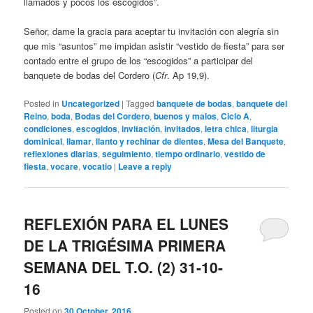
llamados y pocos los escogidos”.
Señor, dame la gracia para aceptar tu invitación con alegría sin
que mis “asuntos” me impidan asistir “vestido de fiesta” para ser
contado entre el grupo de los “escogidos” a participar del
banquete de bodas del Cordero (
Cfr
. Ap 19,9).
Posted in
Uncategorized
|
Tagged
banquete de bodas
,
banquete del
Reino
,
boda
,
Bodas del Cordero
,
buenos y malos
,
Ciclo A
,
condiciones
,
escogidos
,
invitación
,
invitados
,
letra chica
,
liturgia
dominical
,
llamar
,
llanto y rechinar de dientes
,
Mesa del Banquete
,
reflexiones diarias
,
seguimiento
,
tiempo ordinario
,
vestido de
fiesta
,
vocare
,
vocatio
|
Leave a reply
REFLEXIÓN PARA EL LUNES
DE LA TRIGÉSIMA PRIMERA
SEMANA DEL T.O. (2) 31-10-
16
Posted on
30 October, 2016