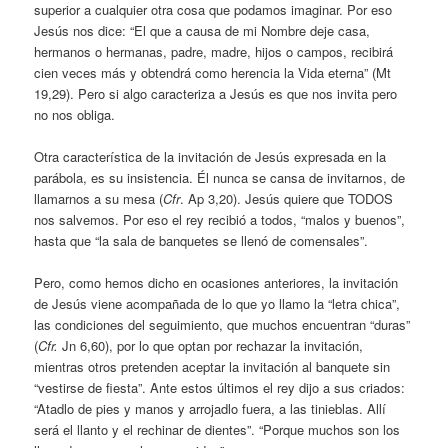
superior a cualquier otra cosa que podamos imaginar. Por eso
Jesús nos dice: “El que a causa de mi Nombre deje casa,
hermanos o hermanas, padre, madre, hijos o campos, recibirá
cien veces más y obtendrá como herencia la Vida eterna” (Mt
19,29). Pero si algo caracteriza a Jesús es que nos invita pero
no nos obliga.
Otra característica de la invitación de Jesús expresada en la
parábola, es su insistencia. Él nunca se cansa de invitarnos, de
llamarnos a su mesa (
Cfr
. Ap 3,20). Jesús quiere que TODOS
nos salvemos. Por eso el rey recibió a todos, “malos y buenos”,
hasta que “la sala de banquetes se llenó de comensales”.
Pero, como hemos dicho en ocasiones anteriores, la invitación
de Jesús viene acompañada de lo que yo llamo la “letra chica”,
las condiciones del seguimiento, que muchos encuentran “duras”
(
Cfr.
Jn 6,60), por lo que optan por rechazar la invitación,
mientras otros pretenden aceptar la invitación al banquete sin
“vestirse de fiesta”. Ante estos últimos el rey dijo a sus criados:
“Atadlo de pies y manos y arrojadlo fuera, a las tinieblas. Allí
será el llanto y el rechinar de dientes”. “Porque muchos son los