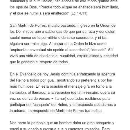
humildad y la humillación, haciéndose de ese modo grande ante
los ojos de Dios. “Porque todo el que se enaltece será humillado,
y el que se humilla será enaltecido” (Lc 14,11).
San Martín de Porres, mulato bastardo, ingresó en la Orden de
los Dominicos aún a sabiendas de que por su raza y condición
social nunca se le permitiría ordenarse sacerdote, y ni tan
siguiera ser fraile lego. Al entrar en la Orden lo hizo como
“aspirante conventual sin opción al sacerdocio”, “donado”. Allí
vivió una vida de obediencia, humildad, espiritualidad y castidad
que le ganaron el respeto de todos.
En el Evangelio de hoy Jesús continúa enfatizando la apertura
del Reino a todos por igual, mostrando su preferencia por los
más humildes. En esta ocasión el mensaje gira en torno a la
invitación, al llamado, a la vocación (de latín
vocatio
, que a su
vez se deriva de
vocare
= llamar) que todos recibimos para
participar del “banquete” del Reino, y la respuesta que damos a
la misma. La respuesta de Martín de Porres fue radical.
Nos narra la parábola que un hombre daba un gran banquete y
envió a su criado a invitar a sus numerosos invitados. Pero