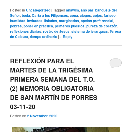
Posted in
Uncategorized
|
Tagged
anawim
,
año par
,
banquete del
Señor
,
boda
,
Carta a los Filipenses
,
cena
,
ciegos
,
cojos
,
fariseo
,
humildad
,
invitados
,
lisiados
,
marginados
,
opción preferencial
,
pobres
,
poner en práctica
,
primeros puestos
,
pureza de corazón
,
reflexiones diarias
,
rostro de Jesús
,
sistema de jerarquías
,
Teresa
de Calcuta
,
tiempo ordinario
|
1
Reply
REFLEXIÓN PARA EL
MARTES DE LA TRIGÉSIMA
PRIMERA SEMANA DEL T.O.
(2) MEMORIA OBLIGATORIA
DE SAN MARTÍN DE PORRES
03-11-20
Posted on
2 November, 2020