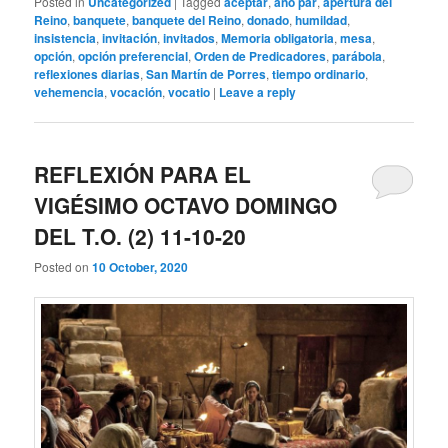
Posted in
Uncategorized
|
Tagged
aceptar
,
año par
,
apertura del
Reino
,
banquete
,
banquete del Reino
,
donado
,
humildad
,
insistencia
,
invitación
,
invitados
,
Memoria obligatoria
,
mesa
,
opción
,
opción preferencial
,
Orden de Predicadores
,
parábola
,
reflexiones diarias
,
San Martín de Porres
,
tiempo ordinario
,
vehemencia
,
vocación
,
vocatio
|
Leave a reply
REFLEXIÓN PARA EL
VIGÉSIMO OCTAVO DOMINGO
DEL T.O. (2) 11-10-20
Posted on
10 October, 2020