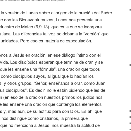
 la versión de Lucas sobre el origen de la oración del Padre
 que con las Bienaventuranzas, Lucas nos presenta una
Nuestro de Mateo (6,9-13), que es la que se incorpora
istiana. Las diferencias tal vez se deban a la “versión” que
munidades. Pero eso es materia de especulación.
os a Jesús en oración, en ese diálogo íntimo con el
vida. Los discípulos esperan que termine de orar, y se
 que les enseñe una “fórmula”, una oración que todos
a como discípulos suyos, al igual que lo hacían los
os, y otros grupos. “Señor, enséñanos a orar, como Juan
s discípulos”. Es decir, no le están pidiendo que les de
n (en eso de la oración nuestros primos los judíos nos
ue les enseñe una oración que contenga los elementos
s y, más aún, de su actitud para con Dios. Es ahí que
nos distingue como cristianos, la primera que
que no menciona a Jesús, nos muestra la actitud de