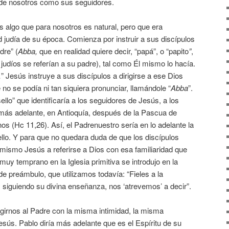
, de nosotros como sus seguidores.
 algo que para nosotros es natural, pero que era
d judía de su época. Comienza por instruir a sus discípulos
dre” (
Abba,
que en realidad quiere decir, “papá”, o “papito
”
,
 judíos se referían a su padre), tal como Él mismo lo hacía.
” Jesús instruye a sus discípulos a dirigirse a ese Dios
 no se podía ni tan siquiera pronunciar, llamándole “
Abba
”.
ello” que identificaría a los seguidores de Jesús, a los
más adelante, en Antioquía, después de la Pascua de
os (Hc 11,26). Así, el Padrenuestro sería en lo adelante la
llo. Y para que no quedara duda de que los discípulos
 mismo Jesús a referirse a Dios con esa familiaridad que
uy temprano en la Iglesia primitiva se introdujo en la
de preámbulo, que utilizamos todavía: “Fieles a la
 siguiendo su divina enseñanza, nos ‘atrevemos’ a decir”.
igirnos al Padre con la misma intimidad, la misma
Jesús. Pablo diría más adelante que es el Espíritu de su