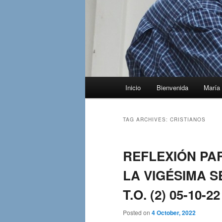
Main
Inicio
Bienvenida
María 
menu
TAG ARCHIVES:
CRISTIANOS
REFLEXIÓN PA
LA VIGÉSIMA 
T.O. (2) 05-10-22
Posted on
4 October, 2022