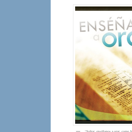
“Señor, enséñanos a orar, como Ju