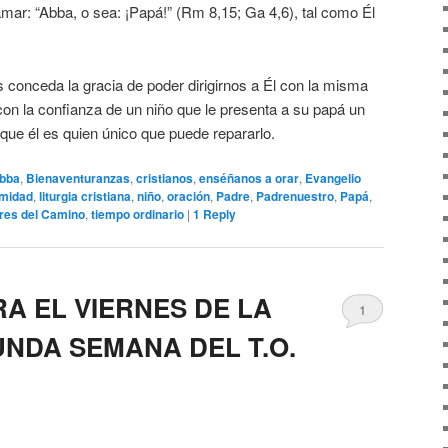
amar: “Abba, o sea: ¡Papá!” (Rm 8,15; Ga 4,6), tal como Él
 conceda la gracia de poder dirigirnos a Él con la misma
 con la confianza de un niño que le presenta a su papá un
 que él es quien único que puede repararlo.
bba
,
Bienaventuranzas
,
cristianos
,
enséñanos a orar
,
Evangelio
imidad
,
liturgia cristiana
,
niño
,
oración
,
Padre
,
Padrenuestro
,
Papá
,
res del Camino
,
tiempo ordinario
|
1
Reply
A EL VIERNES DE LA
1
UNDA SEMANA DEL T.O.