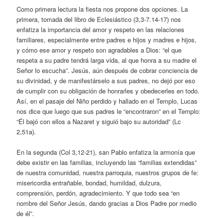
Como primera lectura la fiesta nos propone dos opciones. La
primera, tomada del libro de Eclesiástico (3,3-7.14-17) nos
enfatiza la importancia del amor y respeto en las relaciones
familiares, especialmente entre padres e hijos y madres e hijos,
y cómo ese amor y respeto son agradables a Dios: “el que
respeta a su padre tendrá larga vida, al que honra a su madre el
Señor lo escucha”. Jesús, aún después de cobrar conciencia de
su divinidad, y de manifestárselo a sus padres, no dejó por eso
de cumplir con su obligación de honrarles y obedecerles en todo.
Así, en el pasaje del Niño perdido y hallado en el Templo, Lucas
nos dice que luego que sus padres le “encontraron” en el Templo:
“Él bajó con ellos a Nazaret y siguió bajo su autoridad” (Lc
2,51a).
En la segunda (Col 3,12-21), san Pablo enfatiza la armonía que
debe existir en las familias, incluyendo las “familias extendidas”
de nuestra comunidad, nuestra parroquia, nuestros grupos de fe:
misericordia entrañable, bondad, humildad, dulzura,
comprensión, perdón, agradecimiento. Y que todo sea “en
nombre del Señor Jesús, dando gracias a Dios Padre por medio
de él”.