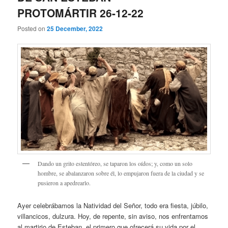
PROTOMÁRTIR 26-12-22
Posted on
25 December, 2022
Dando un grito estentóreo, se taparon los oídos; y, como un solo
hombre, se abalanzaron sobre él, lo empujaron fuera de la ciudad y se
pusieron a apedrearlo.
Ayer celebrábamos la Natividad del Señor, todo era fiesta, júbilo,
villancicos, dulzura. Hoy, de repente, sin aviso, nos enfrentamos
al martirio de Esteban, el primero que ofrecerá su vida por el