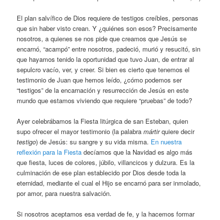
El plan salvífico de Dios requiere de testigos creíbles, personas
que sin haber visto crean. Y ¿quiénes son esos? Precisamente
nosotros, a quienes se nos pide que creamos que Jesús se
encarnó, “acampó” entre nosotros, padeció, murió y resucitó, sin
que hayamos tenido la oportunidad que tuvo Juan, de entrar al
sepulcro vacío, ver, y creer. Si bien es cierto que tenemos el
testimonio de Juan que hemos leído, ¿cómo podemos ser
“testigos” de la encarnación y resurrección de Jesús en este
mundo que estamos viviendo que requiere “pruebas” de todo?
Ayer celebrábamos la Fiesta litúrgica de san Esteban, quien
supo ofrecer el mayor testimonio (la palabra
mártir
quiere decir
testigo
) de Jesús: su sangre y su vida misma.
En nuestra
reflexión para la Fiesta
decíamos que la Navidad es algo más
que fiesta, luces de colores, júbilo, villancicos y dulzura. Es la
culminación de ese plan establecido por Dios desde toda la
eternidad, mediante el cual el Hijo se encarnó para ser inmolado,
por amor, para nuestra salvación.
Si nosotros aceptamos esa verdad de fe, y la hacemos formar