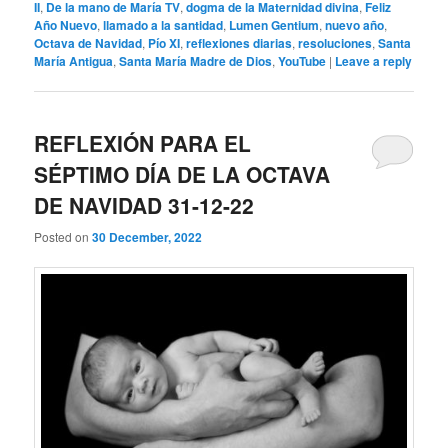
II
,
De la mano de María TV
,
dogma de la Maternidad divina
,
Feliz
Año Nuevo
,
llamado a la santidad
,
Lumen Gentium
,
nuevo año
,
Octava de Navidad
,
Pío XI
,
reflexiones diarias
,
resoluciones
,
Santa
María Antigua
,
Santa María Madre de Dios
,
YouTube
|
Leave a reply
REFLEXIÓN PARA EL
SÉPTIMO DÍA DE LA OCTAVA
DE NAVIDAD 31-12-22
Posted on
30 December, 2022