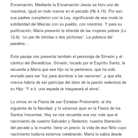
Encarnación. Mediante la Encarnación Jesús se hizo uno de
nosotros, igual en todo menos en el pecado (Hb 4,15). Por eso
sus padres cumplieron con la Ley, significando de ese modo la
solidaridad del Mesías con su pueblo, con nosotros. Y para su
purificación, María presentó la ofrenda de las mujeres pobres (Lv
12,8), “un par de tórtolas o dos pichones”. La pobreza del
pesebre…
Este pasaje nos presenta también el personaje de Simeón y el
cántico del
Benedictus
. Simeón, tocado por el Espíritu Santo, le
recuerda a María que ese hijo no le pertenece, que ha sido
enviado para ser “luz para alumbrar a las naciones”, y que ella
misma habría de ser partícipe del dolor de la pasión redentora de
su Hijo: “Y a ti, una espada te traspasará el alma”.
Lo vimos en la Fiesta de san Esteban Protomártir, al día
siguiente de la Navidad, y lo veíamos ayer en la Fiesta de los
Santos Inocentes. Hoy se nos recuerda una vez más que el
nacimiento de nuestro Salvador y Redentor, nuestra liberación
del pecado y la muerte, tiene un precio: la vida de ese Niño cuyo
nacimiento todavía estamos celebrando. María lo sabía desde