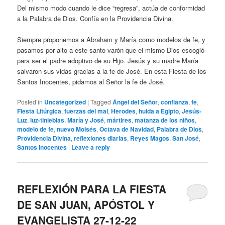
Del mismo modo cuando le dice “regresa”, actúa de conformidad
a la Palabra de Dios. Confía en la Providencia Divina.
Siempre proponemos a Abraham y María como modelos de fe, y
pasamos por alto a este santo varón que el mismo Dios escogió
para ser el padre adoptivo de su Hijo. Jesús y su madre María
salvaron sus vidas gracias a la fe de José. En esta Fiesta de los
Santos Inocentes, pidamos al Señor la fe de José.
Posted in
Uncategorized
|
Tagged
Ángel del Señor
,
confianza
,
fe
,
Fiesta Litúrgica
,
fuerzas del mal
,
Herodes
,
huida a Egipto
,
Jesús-
Luz
,
luz-tinieblas
,
María y José
,
mártires
,
matanza de los niños
,
modelo de fe
,
nuevo Moisés
,
Octava de Navidad
,
Palabra de Dios
,
Providencia Divina
,
reflexiones diarias
,
Reyes Magos
,
San José
,
Santos Inocentes
|
Leave a reply
REFLEXIÓN PARA LA FIESTA
DE SAN JUAN, APÓSTOL Y
EVANGELISTA 27-12-22