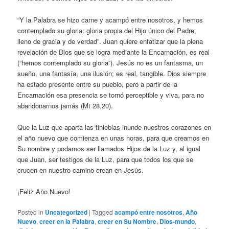
“Y la Palabra se hizo carne y acampó entre nosotros, y hemos
contemplado su gloria: gloria propia del Hijo único del Padre,
lleno de gracia y de verdad”. Juan quiere enfatizar que la plena
revelación de Dios que se logra mediante la Encarnación, es real
(“hemos contemplado su gloria”). Jesús no es un fantasma, un
sueño, una fantasía, una ilusión; es real, tangible. Dios siempre
ha estado presente entre su pueblo, pero a partir de la
Encarnación esa presencia se tornó perceptible y viva, para no
abandonarnos jamás (Mt 28,20).
Que la Luz que aparta las tinieblas inunde nuestros corazones en
el año nuevo que comienza en unas horas, para que creamos en
Su nombre y podamos ser llamados Hijos de la Luz y, al igual
que Juan, ser testigos de la Luz, para que todos los que se
crucen en nuestro camino crean en Jesús.
¡Feliz Año Nuevo!
Posted in
Uncategorized
|
Tagged
acampó entre nosotros
,
Año
Nuevo
,
creer en la Palabra
,
creer en Su Nombre
,
Dios-mundo
,