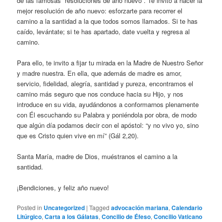
de las famosas “resoluciones de año nuevo”. Te invito a hacer la
mejor resolución de año nuevo: esforzarte para recorrer el
camino a la santidad a la que todos somos llamados. Si te has
caído, levántate; si te has apartado, date vuelta y regresa al
camino.
Para ello, te invito a fijar tu mirada en la Madre de Nuestro Señor
y madre nuestra. En ella, que además de madre es amor,
servicio, fidelidad, alegría, santidad y pureza, encontramos el
camino más seguro que nos conduce hacia su Hijo, y nos
introduce en su vida, ayudándonos a conformarnos plenamente
con Él escuchando su Palabra y poniéndola por obra, de modo
que algún día podamos decir con el apóstol: “y no vivo yo, sino
que es Cristo quien vive en mí” (Gál 2,20).
Santa María, madre de Dios, muéstranos el camino a la
santidad.
¡Bendiciones, y feliz año nuevo!
Posted in
Uncategorized
|
Tagged
advocación mariana
,
Calendario
Litúrgico
,
Carta a los Gálatas
,
Concilio de Éfeso
,
Concilio Vaticano