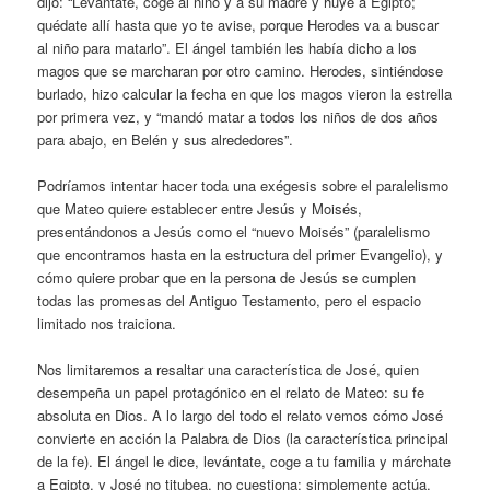
dijo: “Levántate, coge al niño y a su madre y huye a Egipto;
quédate allí hasta que yo te avise, porque Herodes va a buscar
al niño para matarlo”. El ángel también les había dicho a los
magos que se marcharan por otro camino. Herodes, sintiéndose
burlado, hizo calcular la fecha en que los magos vieron la estrella
por primera vez, y “mandó matar a todos los niños de dos años
para abajo, en Belén y sus alrededores”.
Podríamos intentar hacer toda una exégesis sobre el paralelismo
que Mateo quiere establecer entre Jesús y Moisés,
presentándonos a Jesús como el “nuevo Moisés” (paralelismo
que encontramos hasta en la estructura del primer Evangelio), y
cómo quiere probar que en la persona de Jesús se cumplen
todas las promesas del Antiguo Testamento, pero el espacio
limitado nos traiciona.
Nos limitaremos a resaltar una característica de José, quien
desempeña un papel protagónico en el relato de Mateo: su fe
absoluta en Dios. A lo largo del todo el relato vemos cómo José
convierte en acción la Palabra de Dios (la característica principal
de la fe). El ángel le dice, levántate, coge a tu familia y márchate
a Egipto, y José no titubea, no cuestiona; simplemente actúa.