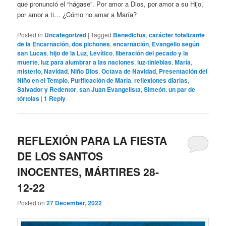
que pronunció el “hágase”. Por amor a Dios, por amor a su Hijo,
por amor a ti… ¿Cómo no amar a María?
Posted in
Uncategorized
|
Tagged
Benedictus
,
carácter totalizante
de la Encarnación
,
dos pichones
,
encarnación
,
Evangelio según
san Lucas
,
hijo de la Luz
,
Levítico
,
liberación del pecado y la
muerte
,
luz para alumbrar a las naciones
,
luz-tinieblas
,
María
,
misterio
,
Navidad
,
Niño Dios
,
Octava de Navidad
,
Presentación del
Niño en el Templo
,
Purificación de María
,
reflexiones diarias
,
Salvador y Redentor
,
san Juan Evangelista
,
Simeón
,
un par de
tórtolas
|
1
Reply
REFLEXIÓN PARA LA FIESTA
DE LOS SANTOS
INOCENTES, MÁRTIRES 28-
12-22
Posted on
27 December, 2022