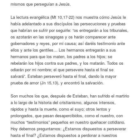
mismos que perseguían a Jesús.
La lectura evangélica (Mt 10,17-22) nos muestra cómo Jesús le
había adelantado a sus discípulos las persecuciones y pruebas
que habrían se sufrir por seguirle: “os entregarán a los tribunales,
os azotarán en las sinagogas y os harán comparecer ante
gobernadores y reyes, por mi causa; así daréis testimonio ante
ellos y ante los gentiles… Los hermanos entregarán a sus
hermanos para que los maten, los padres a los hijos; se
rebelarán los hijos contra sus padres, y los matarán. Todos os
odiarán por mi nombre; el que persevere hasta el final se
salvará”. Esteban perseveró hasta el final, dando la mayor
prueba de amor (Jn 15,13), y encontró la salvación.
Son muchos los que, después de Esteban, han sufrido el martirio
a lo largo de la historia del cristianismo, algunos intensos,
rápidos y hasta la muerte, como el suyo; otros lentos y
prolongados, que pasan desapercibidos, como el nuestro, con
muchos “testimonios” pequeños en nuestro quehacer cotidiano.
Hoy debemos preguntarnos: ¿Estamos dispuestos a perseverar
hasta el final? ¿Estamos dispuestos a perdonar a nuestros