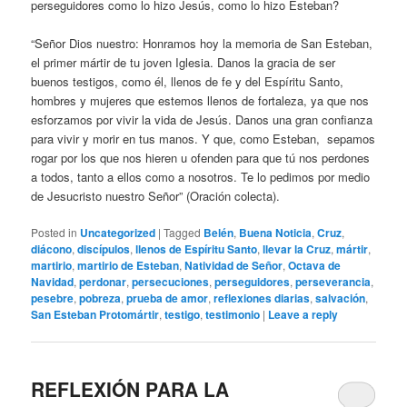
perseguidores como lo hizo Jesús, como lo hizo Esteban?
“Señor Dios nuestro: Honramos hoy la memoria de San Esteban,
el primer mártir de tu joven Iglesia. Danos la gracia de ser
buenos testigos, como él, llenos de fe y del Espíritu Santo,
hombres y mujeres que estemos llenos de fortaleza, ya que nos
esforzamos por vivir la vida de Jesús. Danos una gran confianza
para vivir y morir en tus manos. Y que, como Esteban, sepamos
rogar por los que nos hieren u ofenden para que tú nos perdones
a todos, tanto a ellos como a nosotros. Te lo pedimos por medio
de Jesucristo nuestro Señor” (Oración colecta).
Posted in
Uncategorized
|
Tagged
Belén
,
Buena Noticia
,
Cruz
,
diácono
,
discípulos
,
llenos de Espíritu Santo
,
llevar la Cruz
,
mártir
,
martirio
,
martirio de Esteban
,
Natividad de Señor
,
Octava de
Navidad
,
perdonar
,
persecuciones
,
perseguidores
,
perseverancia
,
pesebre
,
pobreza
,
prueba de amor
,
reflexiones diarias
,
salvación
,
San Esteban Protomártir
,
testigo
,
testimonio
|
Leave a reply
REFLEXIÓN PARA LA