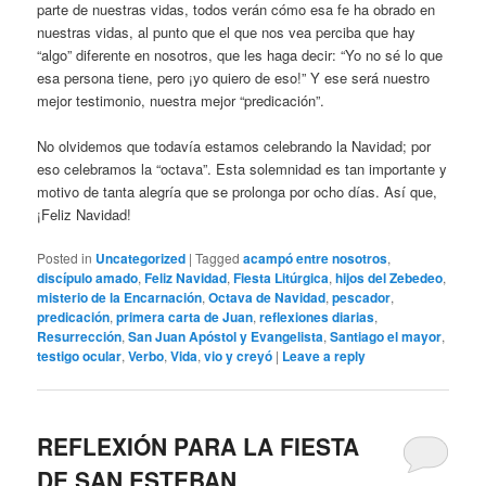
parte de nuestras vidas, todos verán cómo esa fe ha obrado en
nuestras vidas, al punto que el que nos vea perciba que hay
“algo” diferente en nosotros, que les haga decir: “Yo no sé lo que
esa persona tiene, pero ¡yo quiero de eso!” Y ese será nuestro
mejor testimonio, nuestra mejor “predicación”.
No olvidemos que todavía estamos celebrando la Navidad; por
eso celebramos la “octava”. Esta solemnidad es tan importante y
motivo de tanta alegría que se prolonga por ocho días. Así que,
¡Feliz Navidad!
Posted in
Uncategorized
|
Tagged
acampó entre nosotros
,
discípulo amado
,
Feliz Navidad
,
Fiesta Litúrgica
,
hijos del Zebedeo
,
misterio de la Encarnación
,
Octava de Navidad
,
pescador
,
predicación
,
primera carta de Juan
,
reflexiones diarias
,
Resurrección
,
San Juan Apóstol y Evangelista
,
Santiago el mayor
,
testigo ocular
,
Verbo
,
Vida
,
vio y creyó
|
Leave a reply
REFLEXIÓN PARA LA FIESTA
DE SAN ESTEBAN