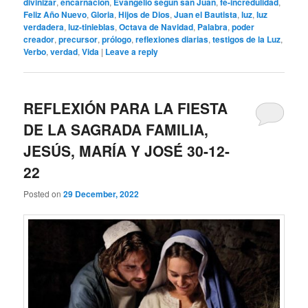
divinizar
,
encarnación
,
Evangelio según san Juan
,
fe-incredulidad
,
Feliz Año Nuevo
,
Gloria
,
Hijos de Dios
,
Juan el Bautista
,
luz
,
luz
verdadera
,
luz-tinieblas
,
Octava de Navidad
,
Palabra
,
poder
creador
,
precursor
,
prólogo
,
reflexiones diarias
,
testigos de la Luz
,
Verbo
,
verdad
,
Vida
|
Leave a reply
REFLEXIÓN PARA LA FIESTA
DE LA SAGRADA FAMILIA,
JESÚS, MARÍA Y JOSÉ 30-12-
22
Posted on
29 December, 2022