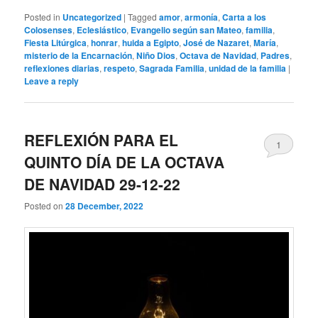
Posted in
Uncategorized
|
Tagged
amor
,
armonía
,
Carta a los
Colosenses
,
Eclesiástico
,
Evangelio según san Mateo
,
familia
,
Fiesta Litúrgica
,
honrar
,
huida a Egipto
,
José de Nazaret
,
María
,
misterio de la Encarnación
,
Niño Dios
,
Octava de Navidad
,
Padres
,
reflexiones diarias
,
respeto
,
Sagrada Familia
,
unidad de la familia
|
Leave a reply
REFLEXIÓN PARA EL
1
QUINTO DÍA DE LA OCTAVA
DE NAVIDAD 29-12-22
Posted on
28 December, 2022