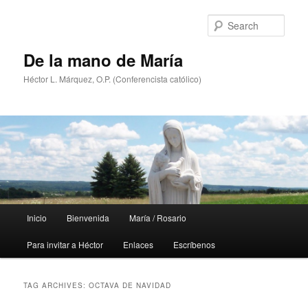
Skip
Skip
to
to
Sear
primary
secondary
content
content
De la mano de María
Héctor L. Márquez, O.P. (Conferencista católico)
Main
Inicio
Bienvenida
María / Rosario
menu
Para invitar a Héctor
Enlaces
Escríbenos
TAG ARCHIVES:
OCTAVA DE NAVIDAD