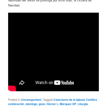
Natividad del Señor se prolonga por ocho días; la Octava de
Navidad.
Posted in
Uncategorized
|
Tagged
Catecismo de la Iglesia Católica
,
celebración
,
domingo
,
gozo
,
Héctor L. Márquez OP
,
Liturgia
,