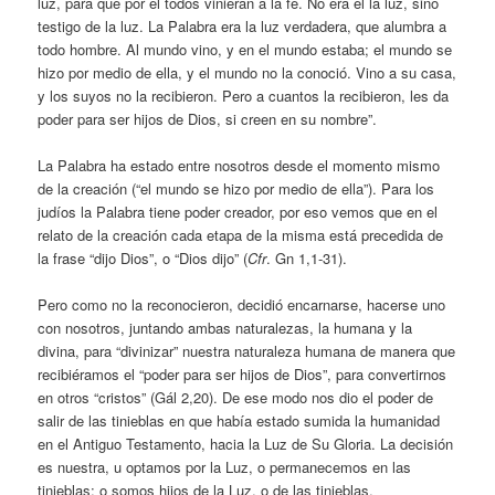
luz, para que por él todos vinieran a la fe. No era él la luz, sino
testigo de la luz. La Palabra era la luz verdadera, que alumbra a
todo hombre. Al mundo vino, y en el mundo estaba; el mundo se
hizo por medio de ella, y el mundo no la conoció. Vino a su casa,
y los suyos no la recibieron. Pero a cuantos la recibieron, les da
poder para ser hijos de Dios, si creen en su nombre”.
La Palabra ha estado entre nosotros desde el momento mismo
de la creación (“el mundo se hizo por medio de ella”). Para los
judíos la Palabra tiene poder creador, por eso vemos que en el
relato de la creación cada etapa de la misma está precedida de
la frase “dijo Dios”, o “Dios dijo” (
Cfr
. Gn 1,1-31).
Pero como no la reconocieron, decidió encarnarse, hacerse uno
con nosotros, juntando ambas naturalezas, la humana y la
divina, para “divinizar” nuestra naturaleza humana de manera que
recibiéramos el “poder para ser hijos de Dios”, para convertirnos
en otros “cristos” (Gál 2,20). De ese modo nos dio el poder de
salir de las tinieblas en que había estado sumida la humanidad
en el Antiguo Testamento, hacia la Luz de Su Gloria. La decisión
es nuestra, u optamos por la Luz, o permanecemos en las
tinieblas; o somos hijos de la Luz, o de las tinieblas.