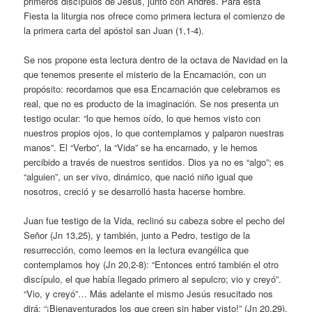
primeros discípulos de Jesús, junto con Andrés. Para esta
Fiesta la liturgia nos ofrece como primera lectura el comienzo de
la primera carta del apóstol san Juan (1,1-4).
Se nos propone esta lectura dentro de la octava de Navidad en la
que tenemos presente el misterio de la Encarnación, con un
propósito: recordarnos que esa Encarnación que celebramos es
real, que no es producto de la imaginación. Se nos presenta un
testigo ocular: “lo que hemos oído, lo que hemos visto con
nuestros propios ojos, lo que contemplamos y palparon nuestras
manos”. El “Verbo”, la “Vida” se ha encarnado, y le hemos
percibido a través de nuestros sentidos. Dios ya no es “algo”; es
“alguien”, un ser vivo, dinámico, que nació niño igual que
nosotros, creció y se desarrolló hasta hacerse hombre.
Juan fue testigo de la Vida, reclinó su cabeza sobre el pecho del
Señor (Jn 13,25), y también, junto a Pedro, testigo de la
resurrección, como leemos en la lectura evangélica que
contemplamos hoy (Jn 20,2-8): “Entonces entró también el otro
discípulo, el que había llegado primero al sepulcro; vio y creyó”.
“Vio, y creyó”… Más adelante el mismo Jesús resucitado nos
dirá: “¡Bienaventurados los que creen sin haber visto!” (Jn 20,29).