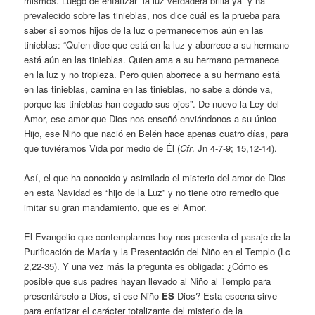
mismos. Luego de enfatizar “la luz verdadera brilla ya” y ha
prevalecido sobre las tinieblas, nos dice cuál es la prueba para
saber si somos hijos de la luz o permanecemos aún en las
tinieblas: “Quien dice que está en la luz y aborrece a su hermano
está aún en las tinieblas. Quien ama a su hermano permanece
en la luz y no tropieza. Pero quien aborrece a su hermano está
en las tinieblas, camina en las tinieblas, no sabe a dónde va,
porque las tinieblas han cegado sus ojos”. De nuevo la Ley del
Amor, ese amor que Dios nos enseñó enviándonos a su único
Hijo, ese Niño que nació en Belén hace apenas cuatro días, para
que tuviéramos Vida por medio de Él (
Cfr
. Jn 4-7-9; 15,12-14).
Así, el que ha conocido y asimilado el misterio del amor de Dios
en esta Navidad es “hijo de la Luz” y no tiene otro remedio que
imitar su gran mandamiento, que es el Amor.
El Evangelio que contemplamos hoy nos presenta el pasaje de la
Purificación de María y la Presentación del Niño en el Templo (Lc
2,22-35). Y una vez más la pregunta es obligada: ¿Cómo es
posible que sus padres hayan llevado al Niño al Templo para
presentárselo a Dios, si ese Niño
ES
Dios? Esta escena sirve
para enfatizar el carácter totalizante del misterio de la