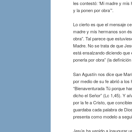
les contestó: ‘Mi madre y mis
y la ponen por obra’”.
Lo cierto es que el mensaje cen
madre y mis hermanos son ésto
obra”. Tal parece que estuvies
Madre. No se trata de que Jes
está ensalzando diciendo que 
ponerla por obra” (la definición
San Agustín nos dice que Marí
por medio de su fe abrió a los 
“Bienaventurada Tú porque has
dicho el Señor” (Lc 1,45). Y 
por la fe a Cristo, que concib
guardaba cada palabra de Dios
presenta como modelo a segui
Jesús ha venido a inaugurar un