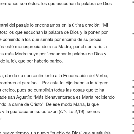
 hermanos son éstos: los que escuchan la palabra de Dios
tral del pasaje lo encontramos en la última oración: “Mi
s: los que escuchan la palabra de Dios y la ponen por
e poniendo a los que señala por encima de su propia
ús esté menospreciando a su Madre; por el contrario la
es más Madre suya por “escuchar la palabra de Dios y
 de la fe), que por haberlo parido.
a, dando su consentimiento a la Encarnación del Verbo,
hombres el paraíso… Por esta fe, dijo Isabel a la Virgen:
 creído, pues se cumplirán todas las cosas que te ha
añade san Agustín: “Más bienaventurada es María recibiendo
iendo la carne de Cristo”. De ese modo María, la que
 y la guardaba en su corazón (
Cfr
. Lc 2,19), se nos
r.
 nuevo tiempo, un nuevo “pueblo de Dios” que sustituiría