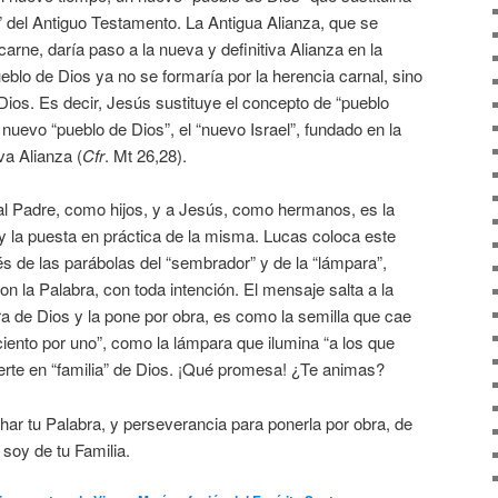
” del Antiguo Testamento. La Antigua Alianza, que se
carne, daría paso a la nueva y definitiva Alianza en la
eblo de Dios ya no se formaría por la herencia carnal, sino
 Dios. Es decir, Jesús sustituye el concepto de “pueblo
 nuevo “pueblo de Dios”, el “nuevo Israel”, fundado en la
va Alianza (
Cfr
. Mt 26,28).
 al Padre, como hijos, y a Jesús, como hermanos, es la
y la puesta en práctica de la misma. Lucas coloca este
 de las parábolas del “sembrador” y de la “lámpara”,
 la Palabra, con toda intención. El mensaje salta a la
ra de Dios y la pone por obra, es como la semilla que cae
ciento por uno”, como la lámpara que ilumina “a los que
ierte en “familia” de Dios. ¡Qué promesa! ¿Te animas?
ar tu Palabra, y perseverancia para ponerla por obra, de
soy de tu Familia.