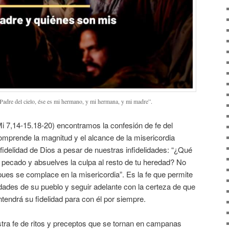
Padre del cielo, ése es mi hermano, y mi hermana, y mi madre”.
Mi 7,14-15.18-20) encontramos la confesión de fe del
omprende la magnitud y el alcance de la misericordia
 fidelidad de Dios a pesar de nuestras infidelidades: “¿Qué
 pecado y absuelves la culpa al resto de tu heredad? No
pues se complace en la misericordia”. Es la fe que permite
lidades de su pueblo y seguir adelante con la certeza de que
tendrá su fidelidad para con él por siempre.
a fe de ritos y preceptos que se tornan en campanas