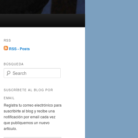
RSS
RSS - Posts
BÚSQUEDA
S
e
a
r
SUSCRÍBETE AL BLOG POR
c
EMAIL
h
Registra tu correo electrónico para
suscribirte al blog y recibe una
notificación por email cada vez
que publiquemos un nuevo
artículo.