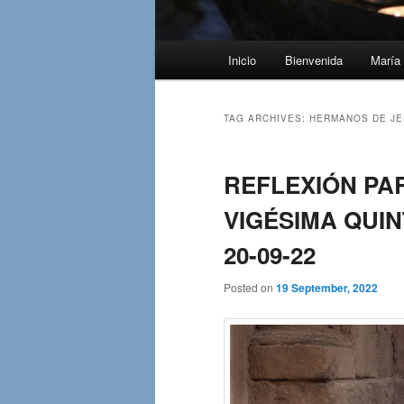
Main
Inicio
Bienvenida
María 
menu
TAG ARCHIVES:
HERMANOS DE J
REFLEXIÓN PA
VIGÉSIMA QUIN
20-09-22
Posted on
19 September, 2022