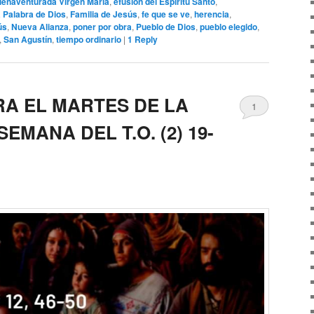
ienaventurada Virgen María
,
efusión del Espíritu Santo
,
 Palabra de Dios
,
Familia de Jesús
,
fe que se ve
,
herencia
,
ús
,
Nueva Alianza
,
poner por obra
,
Pueblo de Dios
,
pueblo elegido
,
,
San Agustín
,
tiempo ordinario
|
1
Reply
RA EL MARTES DE LA
1
EMANA DEL T.O. (2) 19-