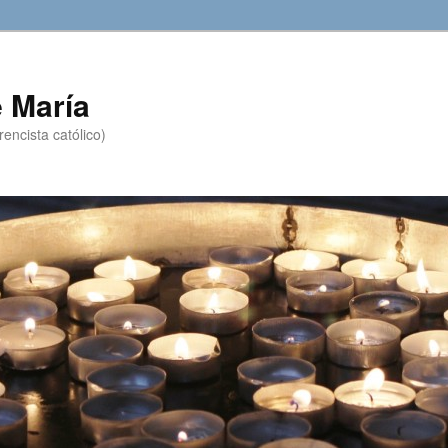
 María
encista católico)