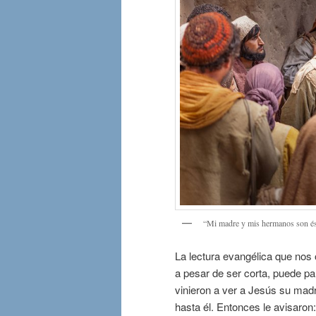
“Mi madre y mis hermanos son ést
La lectura evangélica que nos o
a pesar de ser corta, puede p
vinieron a ver a Jesús su madr
hasta él. Entonces le avisaron