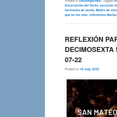
Posted in
Uncategorized
|
Tagged
B
Encarnación del Verbo
,
escuchar la
hermanos de Jesús
,
Madre de Jes
que se me note
,
reflexiones diarias
REFLEXIÓN PA
DECIMOSEXTA S
07-22
Posted on
18 July, 2022