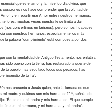
sencial que es el amor y la misericordia divina, que
s corazones nos hace comprender que la voluntad del
 Amor, y en repartir ese Amor entre nuestros hermanos.
teriores, muchas veces nuestra fe se limita a dar
os (nos convertimos en fariseos), pero somos incapaces
usticia con nuestros hermanos, especialmente los más
que la palabra “cumplimiento” está compuesta por dos
que con la mentalidad del Antiguo Testamento, nos enfatiza
 has sido bueno con tu tierra, has restaurado la suerte de
 de tu pueblo, has sepultado todos sus pecados, has
 el incendio de tu ira”.
50) nos presenta a Jesús quien, ante la llamada de sus
 es mi madre y quiénes son mis hermanos?” Y, señalando
 dijo: “Éstos son mi madre y mis hermanos. El que cumple
elo, ése es mi hermano, y mi hermana, y mi madre”.