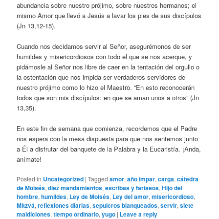
abundancia sobre nuestro prójimo, sobre nuestros hermanos; el
mismo Amor que llevó a Jesús a lavar los pies de sus discípulos
(Jn 13,12-15).
Cuando nos decidamos servir al Señor, asegurémonos de ser
humildes y misericordiosos con todo el que se nos acerque, y
pidámosle al Señor nos libre de caer en la tentación del orgullo o
la ostentación que nos impida ser verdaderos servidores de
nuestro prójimo como lo hizo el Maestro. “En esto reconocerán
todos que son mis discípulos: en que se aman unos a otros” (Jn
13,35).
En este fin de semana que comienza, recordemos que el Padre
nos espera con la mesa dispuesta para que nos sentemos junto
a Él a disfrutar del banquete de la Palabra y la Eucaristía. ¡Anda,
anímate!
Posted in
Uncategorized
|
Tagged
amor
,
año impar
,
carga
,
cátedra
de Moisés
,
diez mandamientos
,
escribas y fariseos
,
Hijo del
hombre
,
humildes
,
Ley de Moisés
,
Ley del amor
,
misericordioso
,
Mitzvá
,
reflexiones diarias
,
sepulcros blanqueados
,
servir
,
siete
maldiciones
,
tiempo ordinario
,
yugo
|
Leave a reply