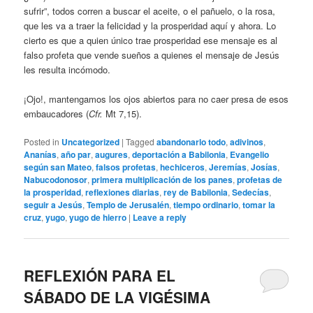
sufrir”, todos corren a buscar el aceite, o el pañuelo, o la rosa,
que les va a traer la felicidad y la prosperidad aquí y ahora. Lo
cierto es que a quien único trae prosperidad ese mensaje es al
falso profeta que vende sueños a quienes el mensaje de Jesús
les resulta incómodo.
¡Ojo!, mantengamos los ojos abiertos para no caer presa de esos
embaucadores (
Cfr.
Mt 7,15).
Posted in
Uncategorized
|
Tagged
abandonarlo todo
,
adivinos
,
Ananías
,
año par
,
augures
,
deportación a Babilonia
,
Evangelio
según san Mateo
,
falsos profetas
,
hechiceros
,
Jeremías
,
Josías
,
Nabucodonosor
,
primera multiplicación de los panes
,
profetas de
la prosperidad
,
reflexiones diarias
,
rey de Babilonia
,
Sedecías
,
seguir a Jesús
,
Templo de Jerusalén
,
tiempo ordinario
,
tomar la
cruz
,
yugo
,
yugo de hierro
|
Leave a reply
REFLEXIÓN PARA EL
SÁBADO DE LA VIGÉSIMA