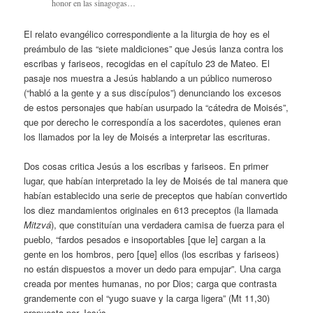
honor en las sinagogas…
El relato evangélico correspondiente a la liturgia de hoy es el
preámbulo de las “siete maldiciones” que Jesús lanza contra los
escribas y fariseos, recogidas en el capítulo 23 de Mateo. El
pasaje nos muestra a Jesús hablando a un público numeroso
(“habló a la gente y a sus discípulos”) denunciando los excesos
de estos personajes que habían usurpado la “cátedra de Moisés”,
que por derecho le correspondía a los sacerdotes, quienes eran
los llamados por la ley de Moisés a interpretar las escrituras.
Dos cosas critica Jesús a los escribas y fariseos. En primer
lugar, que habían interpretado la ley de Moisés de tal manera que
habían establecido una serie de preceptos que habían convertido
los diez mandamientos originales en 613 preceptos (la llamada
Mitzvá
), que constituían una verdadera camisa de fuerza para el
pueblo, “fardos pesados e insoportables [que le] cargan a la
gente en los hombros, pero [que] ellos (los escribas y fariseos)
no están dispuestos a mover un dedo para empujar”. Una carga
creada por mentes humanas, no por Dios; carga que contrasta
grandemente con el “yugo suave y la carga ligera” (Mt 11,30)
propuesta por Jesús.