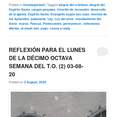
Posted in
Uncategorized
|
Tagged
alegría del cristiano
,
alegría del
Espíritu Santo
,
cargas pesadas
,
Concilio de Jerusalén
,
desarrollo
de la Iglesia
,
Espíritu Santo
,
Evangelio según san Juan
,
Hechos de
los Apóstoles
,
judaizante
,
Ley
,
Ley del amor
,
mandamiento del
Amor
,
muros
,
Pascua
,
Pentecostés
,
permanecer
,
reflexiones
diarias
,
ut unum sint
,
yugo
|
Leave a reply
REFLEXIÓN PARA EL LUNES
DE LA DÉCIMO OCTAVA
SEMANA DEL T.O. (2) 03-08-
20
Posted on
2 August, 2020