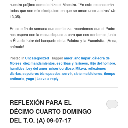
nuestro prójimo como lo hizo el Maestro. “En esto reconocerán
todos que son mis discípulos: en que se aman unos a otros” (Jn
13,35).
En este fin de semana que comienza, recordemos que el Padre
nos espera con la mesa dispuesta para que nos sentemos junto
a Él a disfrutar del banquete de la Palabra y la Eucaristía. ¡Anda,
anímate!
Posted in
Uncategorized
|
Tagged
amor
,
año impar
,
cátedra de
Moisés
,
diez mandamientos
,
escribas y fariseos
,
Hijo del hombre
,
humildes
,
Ley del amor
,
misericordioso
,
Mitzvá
,
reflexiones
diarias
,
sepulcros blanqueados
,
servir
,
siete maldiciones
,
tiempo
ordinario
,
yugo
|
Leave a reply
REFLEXIÓN PARA EL
DÉCIMO CUARTO DOMINGO
DEL T.O. (A) 09-07-17