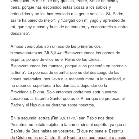
versículos 25 y 29: “Te doy gracias, Padre, Señor de cielo y
tierra, porque has escondido estas cosas a los sabios y
entendidos y se las has revelado a la gente sencilla. Sí, Padre,
así te ha parecido mejor”; y “Cargad con mi yugo y aprended de
mí, que soy manso y humilde de corazón, y encontraréis vuestro
descanso”.
Ambos versículos son un eco de las primeras dos
bienaventuranzas (Mt 5,3-4): “Bienaventurados los pobres de
espíritu, porque de ellos es el Reino de los Cielos.
Bienaventurados los mansos, porque ellos poseerán en herencia
la tierra”. La pobreza de espíritu, que es del desapego de las
cosas materiales, nos lleva a la mansedumbre, a la humildad, a
no creernos superiores a los demás, a depender de la
Providencia Divina. Solo entonces podremos abrir nuestros
corazones al Espíritu Santo, que es el Amor que se profesan el
Padre y el Hijo que se derrama sobre nosotros.
En la segunda lectura (Rm 8,9.11-13) san Pablo nos dice:
“Vosotros no estáis sujetos a la carne, sino al espíritu, ya que el
Espíritu de Dios habita en vosotros. El que no tiene el Espíritu
de Cristo no es de Cristo. Si el Espíritu del que resucitó a Jesús