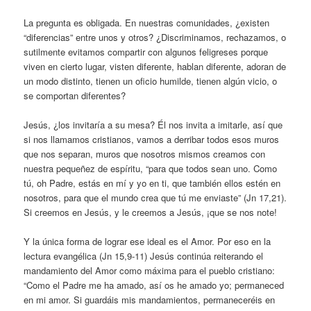
La pregunta es obligada. En nuestras comunidades, ¿existen
“diferencias” entre unos y otros? ¿Discriminamos, rechazamos, o
sutilmente evitamos compartir con algunos feligreses porque
viven en cierto lugar, visten diferente, hablan diferente, adoran de
un modo distinto, tienen un oficio humilde, tienen algún vicio, o
se comportan diferentes?
Jesús, ¿los invitaría a su mesa? Él nos invita a imitarle, así que
si nos llamamos cristianos, vamos a derribar todos esos muros
que nos separan, muros que nosotros mismos creamos con
nuestra pequeñez de espíritu, “para que todos sean uno. Como
tú, oh Padre, estás en mí y yo en ti, que también ellos estén en
nosotros, para que el mundo crea que tú me enviaste” (Jn 17,21).
Si creemos en Jesús, y le creemos a Jesús, ¡que se nos note!
Y la única forma de lograr ese ideal es el Amor. Por eso en la
lectura evangélica (Jn 15,9-11) Jesús continúa reiterando el
mandamiento del Amor como máxima para el pueblo cristiano:
“Como el Padre me ha amado, así os he amado yo; permaneced
en mi amor. Si guardáis mis mandamientos, permaneceréis en