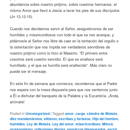
abundancia sobre nuestro prójimo, sobre nuestros hermanos; el
mismo Amor que llevó a Jesús a lavar los pies de sus discípulos
(Jn 13,12-15).
Cuando nos decidamos servir al Señor, asegurémonos de ser
humildes y misericordiosos con todo el que se nos acerque, y
pidámosle al Señor nos libre de caer en la tentación del orgullo o
la ostentación que nos impida ser verdaderos servidores de
nuestro prójimo como lo hizo el Maestro. “El primero entre
vosotros será vuestro servidor. El que se enaltece será
humillado, y el que se humilla será enaltecido”. Más claro no
puede ser el mensaje.
En este fin de semana que comienza, recordemos que el Padre
nos espera con la mesa dispuesta para que nos sentemos junto
a Él a disfrutar del banquete de la Palabra y la Eucaristía. ¡Anda,
anímate!
Posted in
Uncategorized
|
Tagged
amor
,
carga
,
cátedra de Moisés
,
diez mandamientos
,
elitismo
,
escribas y fariseos
,
Hijo del hombre
,
humildes
,
Ley de Moisés
,
Ley del amor
,
misericordioso
,
Mitzvá
,
protagonismo
,
reflexiones diarias
,
sepulcros blanqueados
,
servir
,