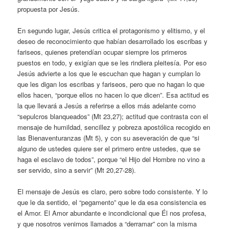
propuesta por Jesús.
En segundo lugar, Jesús critica el protagonismo y elitismo, y el
deseo de reconocimiento que habían desarrollado los escribas y
fariseos, quienes pretendían ocupar siempre los primeros
puestos en todo, y exigían que se les rindiera pleitesía. Por eso
Jesús advierte a los que le escuchan que hagan y cumplan lo
que les digan los escribas y fariseos, pero que no hagan lo que
ellos hacen, “porque ellos no hacen lo que dicen”. Esa actitud es
la que llevará a Jesús a referirse a ellos más adelante como
“sepulcros blanqueados” (Mt 23,27); actitud que contrasta con el
mensaje de humildad, sencillez y pobreza apostólica recogido en
las Bienaventuranzas (Mt 5), y con su aseveración de que “si
alguno de ustedes quiere ser el primero entre ustedes, que se
haga el esclavo de todos”, porque “el Hijo del Hombre no vino a
ser servido, sino a servir” (Mt 20,27-28).
El mensaje de Jesús es claro, pero sobre todo consistente. Y lo
que le da sentido, el “pegamento” que le da esa consistencia es
el Amor. El Amor abundante e incondicional que Él nos profesa,
y que nosotros venimos llamados a “derramar” con la misma