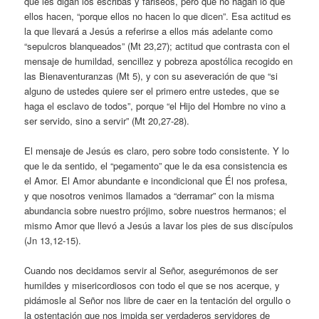
que les digan los escribas y fariseos, pero que no hagan lo que
ellos hacen, “porque ellos no hacen lo que dicen”. Esa actitud es
la que llevará a Jesús a referirse a ellos más adelante como
“sepulcros blanqueados” (Mt 23,27); actitud que contrasta con el
mensaje de humildad, sencillez y pobreza apostólica recogido en
las Bienaventuranzas (Mt 5), y con su aseveración de que “si
alguno de ustedes quiere ser el primero entre ustedes, que se
haga el esclavo de todos”, porque “el Hijo del Hombre no vino a
ser servido, sino a servir” (Mt 20,27-28).
El mensaje de Jesús es claro, pero sobre todo consistente. Y lo
que le da sentido, el “pegamento” que le da esa consistencia es
el Amor. El Amor abundante e incondicional que Él nos profesa,
y que nosotros venimos llamados a “derramar” con la misma
abundancia sobre nuestro prójimo, sobre nuestros hermanos; el
mismo Amor que llevó a Jesús a lavar los pies de sus discípulos
(Jn 13,12-15).
Cuando nos decidamos servir al Señor, asegurémonos de ser
humildes y misericordiosos con todo el que se nos acerque, y
pidámosle al Señor nos libre de caer en la tentación del orgullo o
la ostentación que nos impida ser verdaderos servidores de