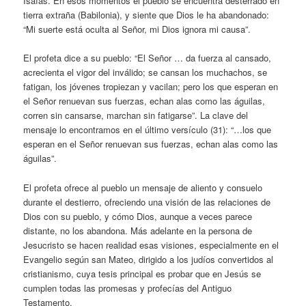
Isaías. En esos momentos el pueblo se encuentra desterrado en
tierra extraña (Babilonia), y siente que Dios le ha abandonado:
“Mi suerte está oculta al Señor, mi Dios ignora mi causa”.
El profeta dice a su pueblo: “El Señor … da fuerza al cansado,
acrecienta el vigor del inválido; se cansan los muchachos, se
fatigan, los jóvenes tropiezan y vacilan; pero los que esperan en
el Señor renuevan sus fuerzas, echan alas como las águilas,
corren sin cansarse, marchan sin fatigarse”. La clave del
mensaje lo encontramos en el último versículo (31): “…los que
esperan en el Señor renuevan sus fuerzas, echan alas como las
águilas”.
El profeta ofrece al pueblo un mensaje de aliento y consuelo
durante el destierro, ofreciendo una visión de las relaciones de
Dios con su pueblo, y cómo Dios, aunque a veces parece
distante, no los abandona. Más adelante en la persona de
Jesucristo se hacen realidad esas visiones, especialmente en el
Evangelio según san Mateo, dirigido a los judíos convertidos al
cristianismo, cuya tesis principal es probar que en Jesús se
cumplen todas las promesas y profecías del Antiguo
Testamento.