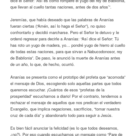
dice el Señor: ‘Así es como romperé el yugo del rey de Babilonia,
que llevan al cuello tantas naciones, antes de dos años’”.
Jeremías, que había deseado que las palabras de Ananías
fueran ciertas (“Amén, así lo haga el Señor”), no quiso
confrontarlo y decidió marcharse. Pero el Señor le detuvo y le
ordenó regresar para decirle a Ananías: “Así dice el Señor: Tú
has roto un yugo de madera, yo… pondré yugo de hierro al cuello
de todas estas naciones, para que sirvan a Nabucodonosor, rey
de Babilonia”. De paso, le anunció la muerte de Ananías antes
de un año, lo que, de hecho, ocurrió.
Ananías se presenta como el prototipo del profeta que “acomoda”
el mensaje de Dios, escogiendo solo aquellas partes que todos
queremos escuchar. ¡Cuántos de esos “profetas de la
prosperidad” escuchamos a diario! Por el contrario, tendemos a
rechazar el mensaje de aquellos que nos predican el verdadero
Evangelio, que implica negaciones, sacrificios, “tomar nuestra
cruz de cada día” y abandonarlo todo para seguir a Jesús.
Es bien fácil anunciar la felicidad (es lo que todos deseamos,
¿no?). Por eso cuando escuchamos un mensaje como “Pare de