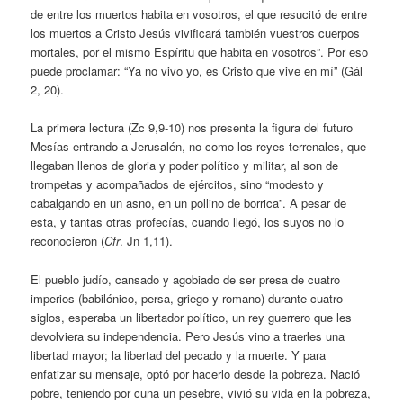
de entre los muertos habita en vosotros, el que resucitó de entre
los muertos a Cristo Jesús vivificará también vuestros cuerpos
mortales, por el mismo Espíritu que habita en vosotros”. Por eso
puede proclamar: “Ya no vivo yo, es Cristo que vive en mí” (Gál
2, 20).
La primera lectura (Zc 9,9-10) nos presenta la figura del futuro
Mesías entrando a Jerusalén, no como los reyes terrenales, que
llegaban llenos de gloria y poder político y militar, al son de
trompetas y acompañados de ejércitos, sino “modesto y
cabalgando en un asno, en un pollino de borrica”. A pesar de
esta, y tantas otras profecías, cuando llegó, los suyos no lo
reconocieron (
Cfr
. Jn 1,11).
El pueblo judío, cansado y agobiado de ser presa de cuatro
imperios (babilónico, persa, griego y romano) durante cuatro
siglos, esperaba un libertador político, un rey guerrero que les
devolviera su independencia. Pero Jesús vino a traerles una
libertad mayor; la libertad del pecado y la muerte. Y para
enfatizar su mensaje, optó por hacerlo desde la pobreza. Nació
pobre, teniendo por cuna un pesebre, vivió su vida en la pobreza,