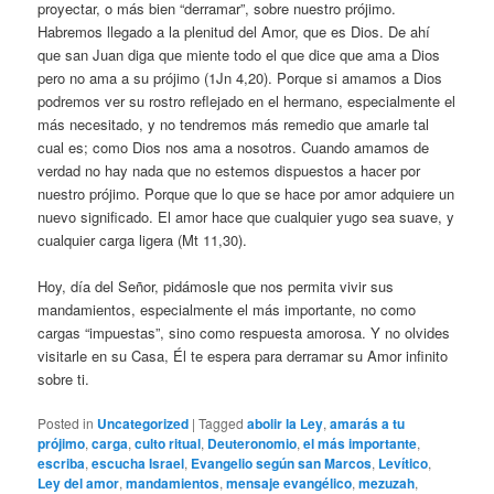
proyectar, o más bien “derramar”, sobre nuestro prójimo.
Habremos llegado a la plenitud del Amor, que es Dios. De ahí
que san Juan diga que miente todo el que dice que ama a Dios
pero no ama a su prójimo (1Jn 4,20). Porque si amamos a Dios
podremos ver su rostro reflejado en el hermano, especialmente el
más necesitado, y no tendremos más remedio que amarle tal
cual es; como Dios nos ama a nosotros. Cuando amamos de
verdad no hay nada que no estemos dispuestos a hacer por
nuestro prójimo. Porque que lo que se hace por amor adquiere un
nuevo significado. El amor hace que cualquier yugo sea suave, y
cualquier carga ligera (Mt 11,30).
Hoy, día del Señor, pidámosle que nos permita vivir sus
mandamientos, especialmente el más importante, no como
cargas “impuestas”, sino como respuesta amorosa. Y no olvides
visitarle en su Casa, Él te espera para derramar su Amor infinito
sobre ti.
Posted in
Uncategorized
|
Tagged
abolir la Ley
,
amarás a tu
prójimo
,
carga
,
culto ritual
,
Deuteronomio
,
el más importante
,
escriba
,
escucha Israel
,
Evangelio según san Marcos
,
Levítico
,
Ley del amor
,
mandamientos
,
mensaje evangélico
,
mezuzah
,