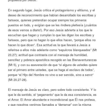
En segundo lugar, Jesús critica el protagonismo y elitismo, y el
deseo de reconocimiento que habían desarrollado los escribas y
fariseos, quienes pretendían ocupar siempre los primeros
puestos en todo, y exigían que se les rindiera pleitesía (¡cuántos
de esos vemos a diario!). Por eso Jesús advierte a los que le
escuchan que hagan y cumplan lo que les digan los escribas y
fariseos, pero que no hagan lo que ellos hacen, “porque ellos no
hacen lo que dicen”. Esa actitud es la que llevará a Jesús a
referirse a ellos más adelante como “sepulcros blanqueados” (Mt
23,27); actitud que contrasta con el mensaje de humildad,
sencillez y pobreza apostólica recogido en las Bienaventuranzas
(Mt 5), y con su aseveración de que “si alguno de ustedes quiere
ser el primero entre ustedes, que se haga el esclavo de todos”,
porque “el Hijo del Hombre no vino a ser servido, sino a servir”
(Mt 20,27-28).
El mensaje de Jesús es claro, pero sobre todo consistente. Y lo
que le da sentido, el “pegamento” que le da esa consistencia, es
el Amor. El Amor abundante e incondicional que Él nos profesa,
y que nosotros venimos llamados a “derramar” con la misma