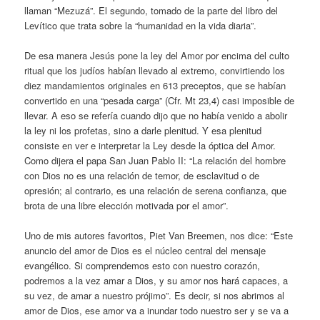
llaman “Mezuzá”. El segundo, tomado de la parte del libro del
Levítico que trata sobre la “humanidad en la vida diaria”.
De esa manera Jesús pone la ley del Amor por encima del culto
ritual que los judíos habían llevado al extremo, convirtiendo los
diez mandamientos originales en 613 preceptos, que se habían
convertido en una “pesada carga” (Cfr. Mt 23,4) casi imposible de
llevar. A eso se refería cuando dijo que no había venido a abolir
la ley ni los profetas, sino a darle plenitud. Y esa plenitud
consiste en ver e interpretar la Ley desde la óptica del Amor.
Como dijera el papa San Juan Pablo II: “La relación del hombre
con Dios no es una relación de temor, de esclavitud o de
opresión; al contrario, es una relación de serena confianza, que
brota de una libre elección motivada por el amor”.
Uno de mis autores favoritos, Piet Van Breemen, nos dice: “Este
anuncio del amor de Dios es el núcleo central del mensaje
evangélico. Si comprendemos esto con nuestro corazón,
podremos a la vez amar a Dios, y su amor nos hará capaces, a
su vez, de amar a nuestro prójimo”. Es decir, si nos abrimos al
amor de Dios, ese amor va a inundar todo nuestro ser y se va a