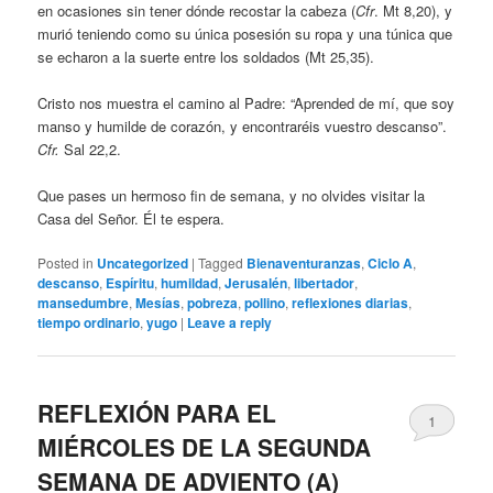
en ocasiones sin tener dónde recostar la cabeza (
Cfr
. Mt 8,20), y
murió teniendo como su única posesión su ropa y una túnica que
se echaron a la suerte entre los soldados (Mt 25,35).
Cristo nos muestra el camino al Padre: “Aprended de mí, que soy
manso y humilde de corazón, y encontraréis vuestro descanso”.
Cfr.
Sal 22,2.
Que pases un hermoso fin de semana, y no olvides visitar la
Casa del Señor. Él te espera.
Posted in
Uncategorized
|
Tagged
Bienaventuranzas
,
Ciclo A
,
descanso
,
Espíritu
,
humildad
,
Jerusalén
,
libertador
,
mansedumbre
,
Mesías
,
pobreza
,
pollino
,
reflexiones diarias
,
tiempo ordinario
,
yugo
|
Leave a reply
REFLEXIÓN PARA EL
1
MIÉRCOLES DE LA SEGUNDA
SEMANA DE ADVIENTO (A)