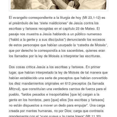
El evangelio correspondiente a la liturgia de hoy (Mt 23,1-12) es
el preámbulo de las “siete maldiciones” de Jesús contra los
escribas y fariseos recogidas en el capítulo 23 de Mateo. El
pasaje nos muestra a Jesús hablando a un público numeroso
(“habló a la gente y a sus discípulos”) denunciando los excesos
de estos personajes que habían usurpado la “catedra de Moisés”,
que por derecho le correspondía a los sacerdotes, quienes eran
los llamados por la ley de Moisés a interpretar las escrituras.
Dos cosas critica Jesús a los escribas y fariseos. En primer
lugar, que habían interpretado la ley de Moisés de tal manera que
habían establecido una serie de preceptos que habían convertido
los diez mandamientos originales en 613 preceptos (la llamada
Mitzvá
), que constituían una verdadera camisa de fuerza para el
pueblo, “fardos pesados e insoportables [que le] cargan a la
gente en los hombros, pero [que] ellos [los escribas y fariseos]
no están dispuestos a mover un dedo para empujar”. Una carga
creada por mentes humanas, no por Dios; carga que contrasta
grandemente con el “yugo suave y la carga ligera” (Mt 11,30)