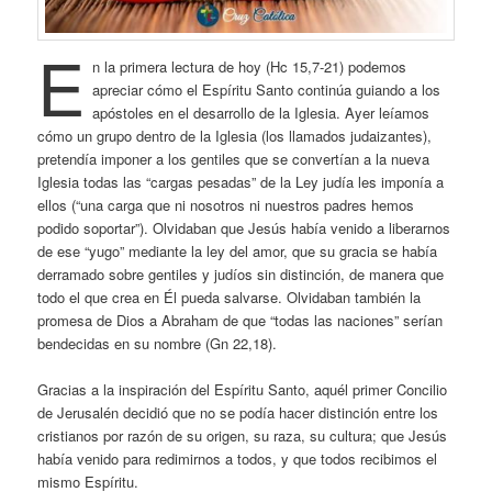
E
n la primera lectura de hoy (Hc 15,7-21) podemos
apreciar cómo el Espíritu Santo continúa guiando a los
apóstoles en el desarrollo de la Iglesia. Ayer leíamos
cómo un grupo dentro de la Iglesia (los llamados judaizantes),
pretendía imponer a los gentiles que se convertían a la nueva
Iglesia todas las “cargas pesadas” de la Ley judía les imponía a
ellos (“una carga que ni nosotros ni nuestros padres hemos
podido soportar”). Olvidaban que Jesús había venido a liberarnos
de ese “yugo” mediante la ley del amor, que su gracia se había
derramado sobre gentiles y judíos sin distinción, de manera que
todo el que crea en Él pueda salvarse. Olvidaban también la
promesa de Dios a Abraham de que “todas las naciones” serían
bendecidas en su nombre (Gn 22,18).
Gracias a la inspiración del Espíritu Santo, aquél primer Concilio
de Jerusalén decidió que no se podía hacer distinción entre los
cristianos por razón de su origen, su raza, su cultura; que Jesús
había venido para redimirnos a todos, y que todos recibimos el
mismo Espíritu.