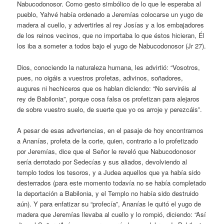
Nabucodonosor. Como gesto simbólico de lo que le esperaba al
pueblo, Yahvé había ordenado a Jeremías colocarse un yugo de
madera al cuello, y advertirles al rey Josías y a los embajadores
de los reinos vecinos, que no importaba lo que éstos hicieran, Él
los iba a someter a todos bajo el yugo de Nabucodonosor (Jr 27).
Dios, conociendo la naturaleza humana, les advirtió: “Vosotros,
pues, no oigáis a vuestros profetas, adivinos, soñadores,
augures ni hechiceros que os hablan diciendo: “No serviréis al
rey de Babilonia”, porque cosa falsa os profetizan para alejaros
de sobre vuestro suelo, de suerte que yo os arroje y perezcáis”.
A pesar de esas advertencias, en el pasaje de hoy encontramos
a Ananías, profeta de la corte, quien, contrario a lo profetizado
por Jeremías, dice que el Señor le reveló que Nabucodonosor
sería derrotado por Sedecías y sus aliados, devolviendo al
templo todos los tesoros, y a Judea aquellos que ya había sido
desterrados (para este momento todavía no se había completado
la deportación a Babilonia, y el Templo no había sido destruido
aún). Y para enfatizar su “profecía”, Ananías le quitó el yugo de
madera que Jeremías llevaba al cuello y lo rompió, diciendo: “Así