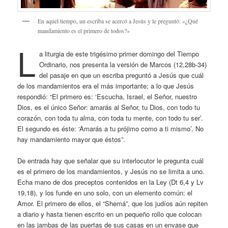
En aquel tiempo, un escriba se acercó a Jesús y le preguntó: «¿Qué
mandamiento es el primero de todos?»
L
a liturgia de este trigésimo primer domingo del Tiempo
Ordinario, nos presenta la versión de Marcos (12,28b-34)
del pasaje en que un escriba preguntó a Jesús que cuál
de los mandamientos era el más importante; a lo que Jesús
respondió: “El primero es: ‘Escucha, Israel, el Señor, nuestro
Dios, es el único Señor: amarás al Señor, tu Dios, con todo tu
corazón, con toda tu alma, con toda tu mente, con todo tu ser’.
El segundo es éste: ‘Amarás a tu prójimo como a ti mismo’. No
hay mandamiento mayor que éstos”.
De entrada hay que señalar que su interlocutor le pregunta cuál
es el primero de los mandamientos, y Jesús no se limita a uno.
Echa mano de dos preceptos contenidos en la Ley (Dt 6,4 y Lv
19,18), y los funde en uno solo, con un elemento común: el
Amor. El primero de ellos, el “Shemá”, que los judíos aún repiten
a diario y hasta tienen escrito en un pequeño rollo que colocan
en las jambas de las puertas de sus casas en un envase que