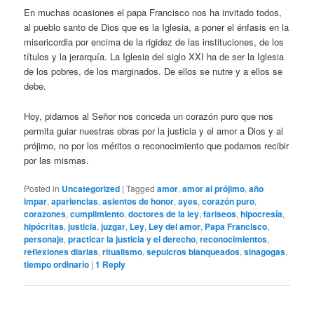
En muchas ocasiones el papa Francisco nos ha invitado todos,
al pueblo santo de Dios que es la Iglesia, a poner el énfasis en la
misericordia por encima de la rigidez de las instituciones, de los
títulos y la jerarquía. La Iglesia del siglo XXI ha de ser la Iglesia
de los pobres, de los marginados. De ellos se nutre y a ellos se
debe.
Hoy, pidamos al Señor nos conceda un corazón puro que nos
permita guiar nuestras obras por la justicia y el amor a Dios y al
prójimo, no por los méritos o reconocimiento que podamos recibir
por las mismas.
Posted in
Uncategorized
|
Tagged
amor
,
amor al prójimo
,
año
impar
,
apariencias
,
asientos de honor
,
ayes
,
corazón puro
,
corazones
,
cumplimiento
,
doctores de la ley
,
fariseos
,
hipocresía
,
hipócritas
,
justicia
,
juzgar
,
Ley
,
Ley del amor
,
Papa Francisco
,
personaje
,
practicar la justicia y el derecho
,
reconocimientos
,
reflexiones diarias
,
ritualismo
,
sepulcros blanqueados
,
sinagogas
,
tiempo ordinario
|
1
Reply