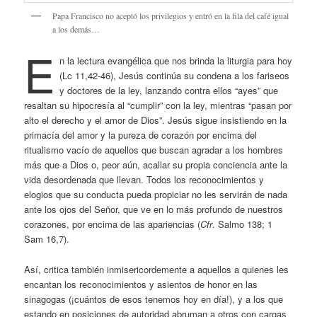
Papa Francisco no aceptó los privilegios y entró en la fila del café igual
a los demás…
E
n la lectura evangélica que nos brinda la liturgia para hoy
(Lc 11,42-46), Jesús continúa su condena a los fariseos
y doctores de la ley, lanzando contra ellos “ayes” que
resaltan su hipocresía al “cumplir” con la ley, mientras “pasan por
alto el derecho y el amor de Dios”. Jesús sigue insistiendo en la
primacía del amor y la pureza de corazón por encima del
ritualismo vacío de aquellos que buscan agradar a los hombres
más que a Dios o, peor aún, acallar su propia conciencia ante la
vida desordenada que llevan. Todos los reconocimientos y
elogios que su conducta pueda propiciar no les servirán de nada
ante los ojos del Señor, que ve en lo más profundo de nuestros
corazones, por encima de las apariencias (
Cfr
. Salmo 138; 1
Sam 16,7).
Así, critica también inmisericordemente a aquellos a quienes les
encantan los reconocimientos y asientos de honor en las
sinagogas (¡cuántos de esos tenemos hoy en día!), y a los que
estando en posiciones de autoridad abruman a otros con cargas