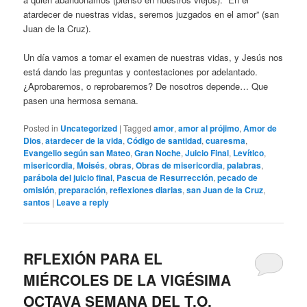
atardecer de nuestras vidas, seremos juzgados en el amor” (san
Juan de la Cruz).
Un día vamos a tomar el examen de nuestras vidas, y Jesús nos
está dando las preguntas y contestaciones por adelantado.
¿Aprobaremos, o reprobaremos? De nosotros depende… Que
pasen una hermosa semana.
Posted in
Uncategorized
|
Tagged
amor
,
amor al prójimo
,
Amor de
Dios
,
atardecer de la vida
,
Código de santidad
,
cuaresma
,
Evangelio según san Mateo
,
Gran Noche
,
Juicio Final
,
Levítico
,
misericordia
,
Moisés
,
obras
,
Obras de misericordia
,
palabras
,
parábola del juicio final
,
Pascua de Resurrección
,
pecado de
omisión
,
preparación
,
reflexiones diarias
,
san Juan de la Cruz
,
santos
|
Leave a reply
RFLEXIÓN PARA EL
MIÉRCOLES DE LA VIGÉSIMA
OCTAVA SEMANA DEL T.O.