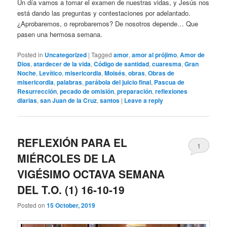
Un día vamos a tomar el examen de nuestras vidas, y Jesús nos
está dando las preguntas y contestaciones por adelantado.
¿Aprobaremos, o reprobaremos? De nosotros depende… Que
pasen una hermosa semana.
Posted in
Uncategorized
|
Tagged
amor
,
amor al prójimo
,
Amor de
Dios
,
atardecer de la vida
,
Código de santidad
,
cuaresma
,
Gran
Noche
,
Levítico
,
misericordia
,
Moisés
,
obras
,
Obras de
misericordia
,
palabras
,
parábola del juicio final
,
Pascua de
Resurrección
,
pecado de omisión
,
preparación
,
reflexiones
diarias
,
san Juan de la Cruz
,
santos
|
Leave a reply
REFLEXIÓN PARA EL
1
MIÉRCOLES DE LA
VIGÉSIMO OCTAVA SEMANA
DEL T.O. (1) 16-10-19
Posted on
15 October, 2019