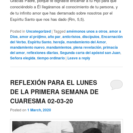
Gracias Padre, porque te dignaste encarnar a tu Hijo para que
conociéndolo a Él llegáramos al conocimiento de tu persona, y
de tu infinito amor que has derramado sobre nosotros por el
Espíritu Santo que nos has dado (Rm, 5,5).
Posted in
Uncategorized
|
Tagged
amémonos unos a otros
,
amor a
Dios
,
amor al prójimo
,
año par
,
anticristos
,
discípulos
,
Encarnación
del Verbo
,
Espíritu Santo
,
herejía
,
mandamiento del Amor
,
mandamiento nuevo
,
mandamientos
,
plena revelación
,
primacía
del amor
,
reflexiones diarias
,
Segunda carta del apóstol san Juan
,
Señora elegida
,
tiempo ordinario
|
Leave a reply
REFLEXIÓN PARA EL LUNES
DE LA PRIMERA SEMANA DE
CUARESMA 02-03-20
Posted on
1 March, 2020