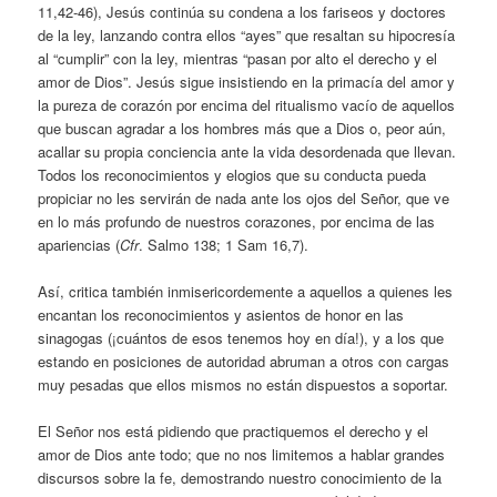
11,42-46), Jesús continúa su condena a los fariseos y doctores
de la ley, lanzando contra ellos “ayes” que resaltan su hipocresía
al “cumplir” con la ley, mientras “pasan por alto el derecho y el
amor de Dios”. Jesús sigue insistiendo en la primacía del amor y
la pureza de corazón por encima del ritualismo vacío de aquellos
que buscan agradar a los hombres más que a Dios o, peor aún,
acallar su propia conciencia ante la vida desordenada que llevan.
Todos los reconocimientos y elogios que su conducta pueda
propiciar no les servirán de nada ante los ojos del Señor, que ve
en lo más profundo de nuestros corazones, por encima de las
apariencias (
Cfr
. Salmo 138; 1 Sam 16,7).
Así, critica también inmisericordemente a aquellos a quienes les
encantan los reconocimientos y asientos de honor en las
sinagogas (¡cuántos de esos tenemos hoy en día!), y a los que
estando en posiciones de autoridad abruman a otros con cargas
muy pesadas que ellos mismos no están dispuestos a soportar.
El Señor nos está pidiendo que practiquemos el derecho y el
amor de Dios ante todo; que no nos limitemos a hablar grandes
discursos sobre la fe, demostrando nuestro conocimiento de la