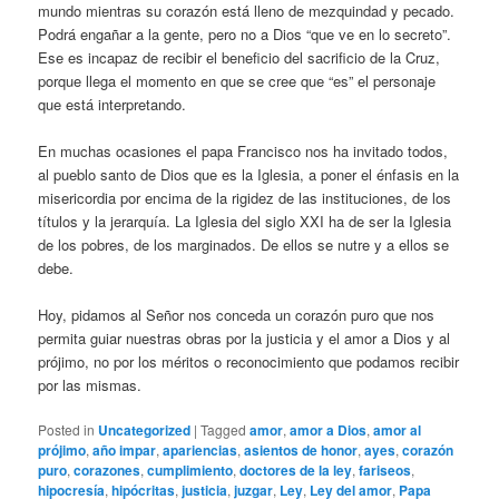
mundo mientras su corazón está lleno de mezquindad y pecado.
Podrá engañar a la gente, pero no a Dios “que ve en lo secreto”.
Ese es incapaz de recibir el beneficio del sacrificio de la Cruz,
porque llega el momento en que se cree que “es” el personaje
que está interpretando.
En muchas ocasiones el papa Francisco nos ha invitado todos,
al pueblo santo de Dios que es la Iglesia, a poner el énfasis en la
misericordia por encima de la rigidez de las instituciones, de los
títulos y la jerarquía. La Iglesia del siglo XXI ha de ser la Iglesia
de los pobres, de los marginados. De ellos se nutre y a ellos se
debe.
Hoy, pidamos al Señor nos conceda un corazón puro que nos
permita guiar nuestras obras por la justicia y el amor a Dios y al
prójimo, no por los méritos o reconocimiento que podamos recibir
por las mismas.
Posted in
Uncategorized
|
Tagged
amor
,
amor a Dios
,
amor al
prójimo
,
año impar
,
apariencias
,
asientos de honor
,
ayes
,
corazón
puro
,
corazones
,
cumplimiento
,
doctores de la ley
,
fariseos
,
hipocresía
,
hipócritas
,
justicia
,
juzgar
,
Ley
,
Ley del amor
,
Papa