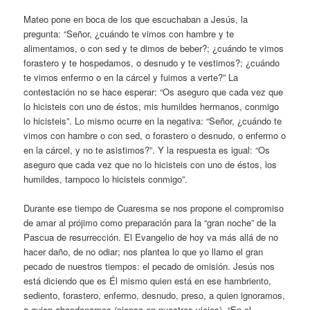
Mateo pone en boca de los que escuchaban a Jesús, la
pregunta: “Señor, ¿cuándo te vimos con hambre y te
alimentamos, o con sed y te dimos de beber?; ¿cuándo te vimos
forastero y te hospedamos, o desnudo y te vestimos?; ¿cuándo
te vimos enfermo o en la cárcel y fuimos a verte?” La
contestación no se hace esperar: “Os aseguro que cada vez que
lo hicisteis con uno de éstos, mis humildes hermanos, conmigo
lo hicisteis”. Lo mismo ocurre en la negativa: “Señor, ¿cuándo te
vimos con hambre o con sed, o forastero o desnudo, o enfermo o
en la cárcel, y no te asistimos?”. Y la respuesta es igual: “Os
aseguro que cada vez que no lo hicisteis con uno de éstos, los
humildes, tampoco lo hicisteis conmigo”.
Durante ese tiempo de Cuaresma se nos propone el compromiso
de amar al prójimo como preparación para la “gran noche” de la
Pascua de resurrección. El Evangelio de hoy va más allá de no
hacer daño, de no odiar; nos plantea lo que yo llamo el gran
pecado de nuestros tiempos: el pecado de omisión. Jesús nos
está diciendo que es Él mismo quien está en ese hambriento,
sediento, forastero, enfermo, desnudo, preso, a quien ignoramos,
a quien abandonamos (pienso en nuestros viejos). “En el