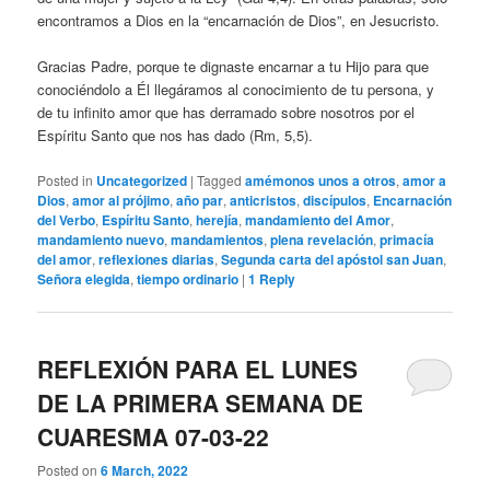
encontramos a Dios en la “encarnación de Dios”, en Jesucristo.
Gracias Padre, porque te dignaste encarnar a tu Hijo para que
conociéndolo a Él llegáramos al conocimiento de tu persona, y
de tu infinito amor que has derramado sobre nosotros por el
Espíritu Santo que nos has dado (Rm, 5,5).
Posted in
Uncategorized
|
Tagged
amémonos unos a otros
,
amor a
Dios
,
amor al prójimo
,
año par
,
anticristos
,
discípulos
,
Encarnación
del Verbo
,
Espíritu Santo
,
herejía
,
mandamiento del Amor
,
mandamiento nuevo
,
mandamientos
,
plena revelación
,
primacía
del amor
,
reflexiones diarias
,
Segunda carta del apóstol san Juan
,
Señora elegida
,
tiempo ordinario
|
1
Reply
REFLEXIÓN PARA EL LUNES
DE LA PRIMERA SEMANA DE
CUARESMA 07-03-22
Posted on
6 March, 2022