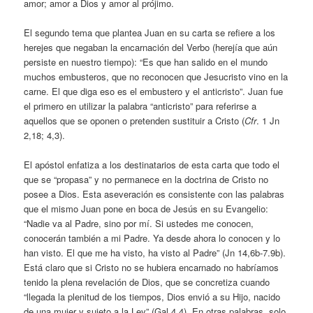
amor; amor a Dios y amor al prójimo.
El segundo tema que plantea Juan en su carta se refiere a los
herejes que negaban la encarnación del Verbo (herejía que aún
persiste en nuestro tiempo): “Es que han salido en el mundo
muchos embusteros, que no reconocen que Jesucristo vino en la
carne. El que diga eso es el embustero y el anticristo”. Juan fue
el primero en utilizar la palabra “anticristo” para referirse a
aquellos que se oponen o pretenden sustituir a Cristo (
Cfr
. 1 Jn
2,18; 4,3).
El apóstol enfatiza a los destinatarios de esta carta que todo el
que se “propasa” y no permanece en la doctrina de Cristo no
posee a Dios. Esta aseveración es consistente con las palabras
que el mismo Juan pone en boca de Jesús en su Evangelio:
“Nadie va al Padre, sino por mí. Si ustedes me conocen,
conocerán también a mi Padre. Ya desde ahora lo conocen y lo
han visto. El que me ha visto, ha visto al Padre” (Jn 14,6b-7.9b).
Está claro que si Cristo no se hubiera encarnado no habríamos
tenido la plena revelación de Dios, que se concretiza cuando
“llegada la plenitud de los tiempos, Dios envió a su Hijo, nacido
de una mujer y sujeto a la Ley” (Gal 4,4). En otras palabras, solo