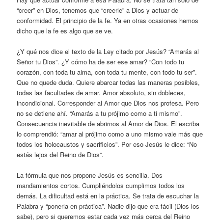
“creer” en Dios, tenemos que “creerle” a Dios y actuar de
conformidad. El principio de la fe. Ya en otras ocasiones hemos
dicho que la fe es algo que se ve.
¿Y qué nos dice el texto de la Ley citado por Jesús? “Amarás al
Señor tu Dios”. ¿Y cómo ha de ser ese amar? “Con todo tu
corazón, con toda tu alma, con toda tu mente, con todo tu ser”.
Que no quede duda. Quiere abarcar todas las maneras posibles,
todas las facultades de amar. Amor absoluto, sin dobleces,
incondicional. Corresponder al Amor que Dios nos profesa. Pero
no se detiene ahí. “Amarás a tu prójimo como a ti mismo”.
Consecuencia inevitable de abrirnos al Amor de Dios. El escriba
lo comprendió: “amar al prójimo como a uno mismo vale más que
todos los holocaustos y sacrificios”. Por eso Jesús le dice: “No
estás lejos del Reino de Dios”.
La fórmula que nos propone Jesús es sencilla. Dos
mandamientos cortos. Cumpliéndolos cumplimos todos los
demás. La dificultad está en la práctica. Se trata de escuchar la
Palabra y “ponerla en práctica”. Nadie dijo que era fácil (Dios los
sabe), pero si queremos estar cada vez más cerca del Reino