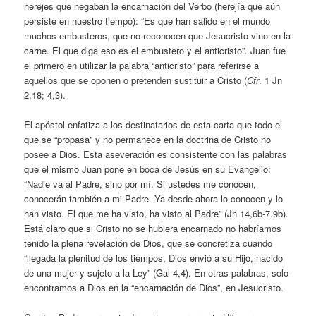
herejes que negaban la encarnación del Verbo (herejía que aún
persiste en nuestro tiempo): “Es que han salido en el mundo
muchos embusteros, que no reconocen que Jesucristo vino en la
carne. El que diga eso es el embustero y el anticristo”. Juan fue
el primero en utilizar la palabra “anticristo” para referirse a
aquellos que se oponen o pretenden sustituir a Cristo (
Cfr
. 1 Jn
2,18; 4,3).
El apóstol enfatiza a los destinatarios de esta carta que todo el
que se “propasa” y no permanece en la doctrina de Cristo no
posee a Dios. Esta aseveración es consistente con las palabras
que el mismo Juan pone en boca de Jesús en su Evangelio:
“Nadie va al Padre, sino por mí. Si ustedes me conocen,
conocerán también a mi Padre. Ya desde ahora lo conocen y lo
han visto. El que me ha visto, ha visto al Padre” (Jn 14,6b-7.9b).
Está claro que si Cristo no se hubiera encarnado no habríamos
tenido la plena revelación de Dios, que se concretiza cuando
“llegada la plenitud de los tiempos, Dios envió a su Hijo, nacido
de una mujer y sujeto a la Ley” (Gal 4,4). En otras palabras, solo
encontramos a Dios en la “encarnación de Dios”, en Jesucristo.