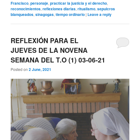
Francisco
,
personaje
,
practicar la justicia y el derecho
,
reconocimientos
,
reflexiones diarias
,
ritualismo
,
sepulcros
blanqueados
,
sinagogas
,
tiempo ordinario
|
Leave a reply
REFLEXIÓN PARA EL
JUEVES DE LA NOVENA
SEMANA DEL T.O (1) 03-06-21
Posted on
2 June, 2021