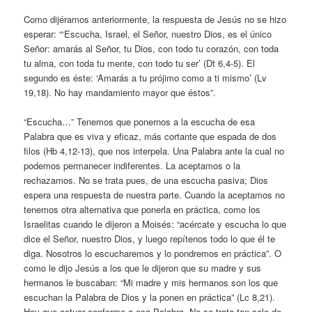
Como dijéramos anteriormente, la respuesta de Jesús no se hizo
esperar: “‘Escucha, Israel, el Señor, nuestro Dios, es el único
Señor: amarás al Señor, tu Dios, con todo tu corazón, con toda
tu alma, con toda tu mente, con todo tu ser’ (Dt 6,4-5). El
segundo es éste: ‘Amarás a tu prójimo como a ti mismo’ (Lv
19,18). No hay mandamiento mayor que éstos”.
“Escucha…” Tenemos que ponernos a la escucha de esa
Palabra que es viva y eficaz, más cortante que espada de dos
filos (Hb 4,12-13), que nos interpela. Una Palabra ante la cual no
podemos permanecer indiferentes. La aceptamos o la
rechazamos. No se trata pues, de una escucha pasiva; Dios
espera una respuesta de nuestra parte. Cuando la aceptamos no
tenemos otra alternativa que ponerla en práctica, como los
Israelitas cuando le dijeron a Moisés: “acércate y escucha lo que
dice el Señor, nuestro Dios, y luego repítenos todo lo que él te
diga. Nosotros lo escucharemos y lo pondremos en práctica”. O
como le dijo Jesús a los que le dijeron que su madre y sus
hermanos le buscaban: “Mi madre y mis hermanos son los que
escuchan la Palabra de Dios y la ponen en práctica” (Lc 8,21).
Hay que actuar conforme a esa Palabra. No se trata tan solo de