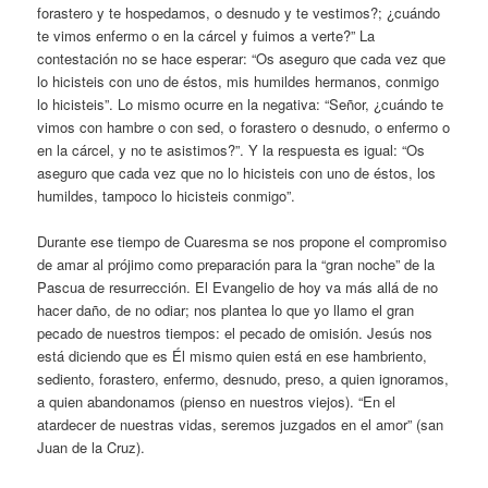
forastero y te hospedamos, o desnudo y te vestimos?; ¿cuándo
te vimos enfermo o en la cárcel y fuimos a verte?” La
contestación no se hace esperar: “Os aseguro que cada vez que
lo hicisteis con uno de éstos, mis humildes hermanos, conmigo
lo hicisteis”. Lo mismo ocurre en la negativa: “Señor, ¿cuándo te
vimos con hambre o con sed, o forastero o desnudo, o enfermo o
en la cárcel, y no te asistimos?”. Y la respuesta es igual: “Os
aseguro que cada vez que no lo hicisteis con uno de éstos, los
humildes, tampoco lo hicisteis conmigo”.
Durante ese tiempo de Cuaresma se nos propone el compromiso
de amar al prójimo como preparación para la “gran noche” de la
Pascua de resurrección. El Evangelio de hoy va más allá de no
hacer daño, de no odiar; nos plantea lo que yo llamo el gran
pecado de nuestros tiempos: el pecado de omisión. Jesús nos
está diciendo que es Él mismo quien está en ese hambriento,
sediento, forastero, enfermo, desnudo, preso, a quien ignoramos,
a quien abandonamos (pienso en nuestros viejos). “En el
atardecer de nuestras vidas, seremos juzgados en el amor” (san
Juan de la Cruz).