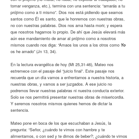
tomar venganza, etc.), termina con una sentencia: “amarás a tu
prójimo como a ti mismo”. Dios nos está pidiendo que seamos
santos como Él es santo, que le honremos con nuestras obras,
no con nuestras palabras. Dios nos ama hasta morir, y espera
que nosotros hagamos lo propio. De ahí que Jesús elevará más
aún ese mandamiento de amar al prójimo como a nosotros
mismos cuando nos diga: “Amaos los unos a los otros como
Yo
os he amado” (Jn 13, 34).
En la lectura evangélica de hoy (Mt 25,31-46), Mateo nos
estremece con el pasaje del “juicio final”. Este pasaje nos
recuerda que un día vamos a enfrentarnos a nuestra historia, a
nuestras obras, y vamos a ser juzgados. A ese juicio no
podremos llevar nuestras palabras ni nuestra conducta exterior.
Solo se nos permitirá presentar nuestras obras de misericordia.
Y seremos nosotros mismos quienes hemos de dictar la
sentencia.
Mateo pone en boca de los que escuchaban a Jesús, la
pregunta: “Señor, ¿cuándo te vimos con hambre y te
alimentamos, o con sed y te dimos de beber?; ¿cuándo te vimos