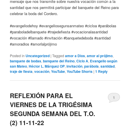
mensaje que nos transmite sobre nuestra vocación común a la
santidad que nos permitirá participar del banquete del Reino para
celebrar la boda del Cordero.
#evangeliodehoy #evangeliosegunsanmateo #cicloa #parábolas
#paraboladelbanquete #trajedefiesta #vocacionalasantidad
#vocación #llamado #invitación #banquetedeboda #santidad
#amoradios #amorlalprójimo
Posted in
Uncategorized
|
Tagged
amor a Dios
,
amor al prójimo
,
banquete de bodas
,
banquete del Reino
,
Ciclo A
,
Evangelio según
san Mateo
,
Héctor L. Márquez OP
,
invitación
,
parábola
,
santidad
,
traje de fiesta
,
vocación
,
YouTube
,
YouTube Shorts
|
1
Reply
REFLEXIÓN PARA EL
1
VIERNES DE LA TRIGÉSIMA
SEGUNDA SEMANA DEL T.O.
(2) 11-11-22