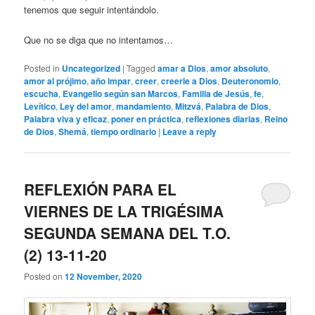
tenemos que seguir intentándolo.
Que no se diga que no intentamos…
Posted in
Uncategorized
|
Tagged
amar a Dios
,
amor absoluto
,
amor al prójimo
,
año impar
,
creer
,
creerle a Dios
,
Deuteronomio
,
escucha
,
Evangelio según san Marcos
,
Familia de Jesús
,
fe
,
Levítico
,
Ley del amor
,
mandamiento
,
Mitzvá
,
Palabra de Dios
,
Palabra viva y eficaz
,
poner en práctica
,
reflexiones diarias
,
Reino
de Dios
,
Shemá
,
tiempo ordinario
|
Leave a reply
REFLEXIÓN PARA EL
VIERNES DE LA TRIGÉSIMA
SEGUNDA SEMANA DEL T.O.
(2) 13-11-20
Posted on
12 November, 2020