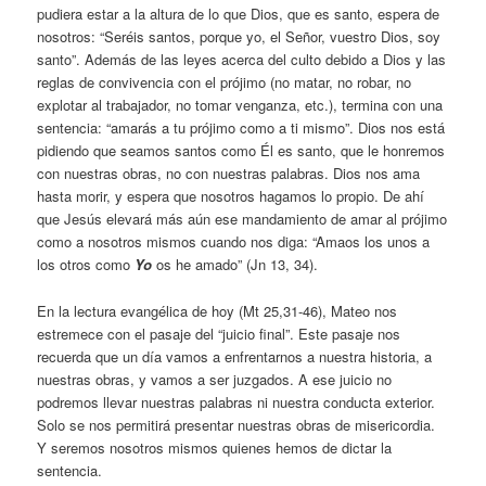
pudiera estar a la altura de lo que Dios, que es santo, espera de
nosotros: “Seréis santos, porque yo, el Señor, vuestro Dios, soy
santo”. Además de las leyes acerca del culto debido a Dios y las
reglas de convivencia con el prójimo (no matar, no robar, no
explotar al trabajador, no tomar venganza, etc.), termina con una
sentencia: “amarás a tu prójimo como a ti mismo”. Dios nos está
pidiendo que seamos santos como Él es santo, que le honremos
con nuestras obras, no con nuestras palabras. Dios nos ama
hasta morir, y espera que nosotros hagamos lo propio. De ahí
que Jesús elevará más aún ese mandamiento de amar al prójimo
como a nosotros mismos cuando nos diga: “Amaos los unos a
los otros como
Yo
os he amado” (Jn 13, 34).
En la lectura evangélica de hoy (Mt 25,31-46), Mateo nos
estremece con el pasaje del “juicio final”. Este pasaje nos
recuerda que un día vamos a enfrentarnos a nuestra historia, a
nuestras obras, y vamos a ser juzgados. A ese juicio no
podremos llevar nuestras palabras ni nuestra conducta exterior.
Solo se nos permitirá presentar nuestras obras de misericordia.
Y seremos nosotros mismos quienes hemos de dictar la
sentencia.