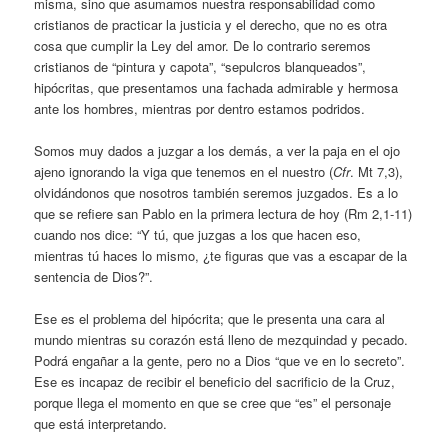
misma, sino que asumamos nuestra responsabilidad como
cristianos de practicar la justicia y el derecho, que no es otra
cosa que cumplir la Ley del amor. De lo contrario seremos
cristianos de “pintura y capota”, “sepulcros blanqueados”,
hipócritas, que presentamos una fachada admirable y hermosa
ante los hombres, mientras por dentro estamos podridos.
Somos muy dados a juzgar a los demás, a ver la paja en el ojo
ajeno ignorando la viga que tenemos en el nuestro (
Cfr
. Mt 7,3),
olvidándonos que nosotros también seremos juzgados. Es a lo
que se refiere san Pablo en la primera lectura de hoy (Rm 2,1-11)
cuando nos dice: “Y tú, que juzgas a los que hacen eso,
mientras tú haces lo mismo, ¿te figuras que vas a escapar de la
sentencia de Dios?”.
Ese es el problema del hipócrita; que le presenta una cara al
mundo mientras su corazón está lleno de mezquindad y pecado.
Podrá engañar a la gente, pero no a Dios “que ve en lo secreto”.
Ese es incapaz de recibir el beneficio del sacrificio de la Cruz,
porque llega el momento en que se cree que “es” el personaje
que está interpretando.