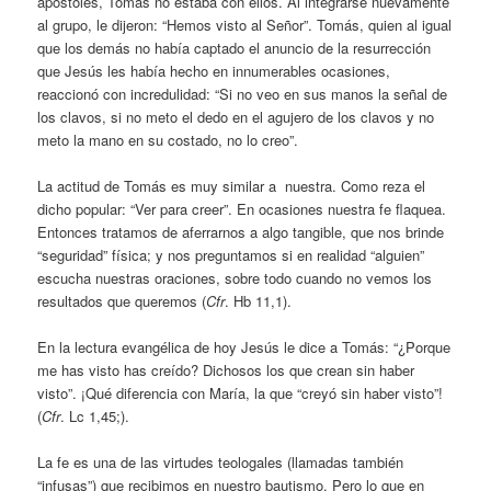
apóstoles, Tomás no estaba con ellos. Al integrarse nuevamente
al grupo, le dijeron: “Hemos visto al Señor”. Tomás, quien al igual
que los demás no había captado el anuncio de la resurrección
que Jesús les había hecho en innumerables ocasiones,
reaccionó con incredulidad: “Si no veo en sus manos la señal de
los clavos, si no meto el dedo en el agujero de los clavos y no
meto la mano en su costado, no lo creo”.
La actitud de Tomás es muy similar a nuestra. Como reza el
dicho popular: “Ver para creer”. En ocasiones nuestra fe flaquea.
Entonces tratamos de aferrarnos a algo tangible, que nos brinde
“seguridad” física; y nos preguntamos si en realidad “alguien”
escucha nuestras oraciones, sobre todo cuando no vemos los
resultados que queremos (
Cfr
. Hb 11,1).
En la lectura evangélica de hoy Jesús le dice a Tomás: “¿Porque
me has visto has creído? Dichosos los que crean sin haber
visto”. ¡Qué diferencia con María, la que “creyó sin haber visto”!
(
Cfr
. Lc 1,45;).
La fe es una de las virtudes teologales (llamadas también
“infusas”) que recibimos en nuestro bautismo. Pero lo que en