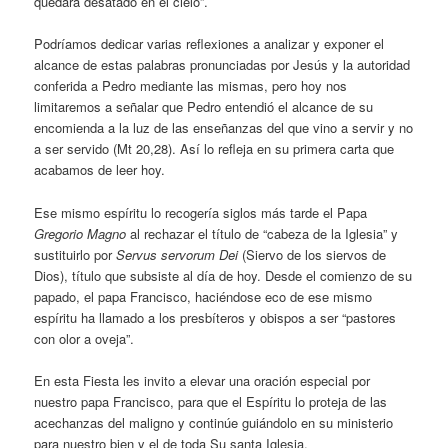
quedará desatado en el cielo”.
Podríamos dedicar varias reflexiones a analizar y exponer el
alcance de estas palabras pronunciadas por Jesús y la autoridad
conferida a Pedro mediante las mismas, pero hoy nos
limitaremos a señalar que Pedro entendió el alcance de su
encomienda a la luz de las enseñanzas del que vino a servir y no
a ser servido (Mt 20,28). Así lo refleja en su primera carta que
acabamos de leer hoy.
Ese mismo espíritu lo recogería siglos más tarde el Papa
Gregorio Magno
al rechazar el título de “cabeza de la Iglesia” y
sustituirlo por
Servus servorum Dei
(Siervo de los siervos de
Dios), título que subsiste al día de hoy. Desde el comienzo de su
papado, el papa Francisco, haciéndose eco de ese mismo
espíritu ha llamado a los presbíteros y obispos a ser “pastores
con olor a oveja”.
En esta Fiesta les invito a elevar una oración especial por
nuestro papa Francisco, para que el Espíritu lo proteja de las
acechanzas del maligno y continúe guiándolo en su ministerio
para nuestro bien y el de toda Su santa Iglesia.