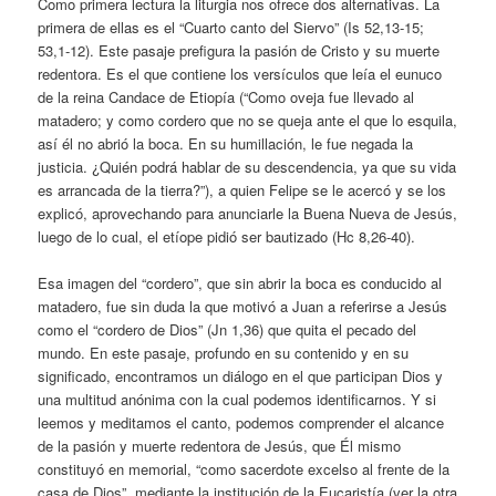
Como primera lectura la liturgia nos ofrece dos alternativas. La
primera de ellas es el “Cuarto canto del Siervo” (Is 52,13-15;
53,1-12). Este pasaje prefigura la pasión de Cristo y su muerte
redentora. Es el que contiene los versículos que leía el eunuco
de la reina Candace de Etiopía (“Como oveja fue llevado al
matadero; y como cordero que no se queja ante el que lo esquila,
así él no abrió la boca. En su humillación, le fue negada la
justicia. ¿Quién podrá hablar de su descendencia, ya que su vida
es arrancada de la tierra?”), a quien Felipe se le acercó y se los
explicó, aprovechando para anunciarle la Buena Nueva de Jesús,
luego de lo cual, el etíope pidió ser bautizado (Hc 8,26-40).
Esa imagen del “cordero”, que sin abrir la boca es conducido al
matadero, fue sin duda la que motivó a Juan a referirse a Jesús
como el “cordero de Dios” (Jn 1,36) que quita el pecado del
mundo. En este pasaje, profundo en su contenido y en su
significado, encontramos un diálogo en el que participan Dios y
una multitud anónima con la cual podemos identificarnos. Y si
leemos y meditamos el canto, podemos comprender el alcance
de la pasión y muerte redentora de Jesús, que Él mismo
constituyó en memorial, “como sacerdote excelso al frente de la
casa de Dios”, mediante la institución de la Eucaristía (ver la otra