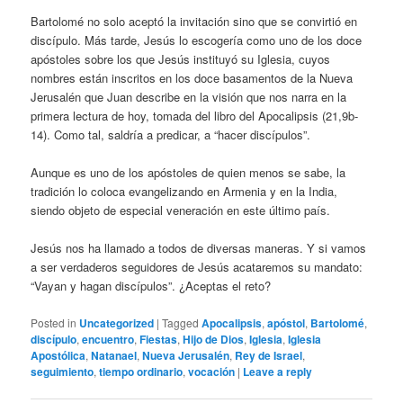
Bartolomé no solo aceptó la invitación sino que se convirtió en
discípulo. Más tarde, Jesús lo escogería como uno de los doce
apóstoles sobre los que Jesús instituyó su Iglesia, cuyos
nombres están inscritos en los doce basamentos de la Nueva
Jerusalén que Juan describe en la visión que nos narra en la
primera lectura de hoy, tomada del libro del Apocalipsis (21,9b-
14). Como tal, saldría a predicar, a “hacer discípulos”.
Aunque es uno de los apóstoles de quien menos se sabe, la
tradición lo coloca evangelizando en Armenia y en la India,
siendo objeto de especial veneración en este último país.
Jesús nos ha llamado a todos de diversas maneras. Y si vamos
a ser verdaderos seguidores de Jesús acataremos su mandato:
“Vayan y hagan discípulos”. ¿Aceptas el reto?
Posted in
Uncategorized
|
Tagged
Apocalipsis
,
apóstol
,
Bartolomé
,
discípulo
,
encuentro
,
Fiestas
,
Hijo de Dios
,
Iglesia
,
Iglesia
Apostólica
,
Natanael
,
Nueva Jerusalén
,
Rey de Israel
,
seguimiento
,
tiempo ordinario
,
vocación
|
Leave a reply