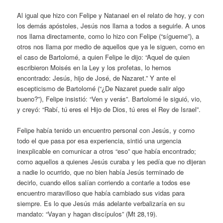
Al igual que hizo con Felipe y Natanael en el relato de hoy, y con
los demás apóstoles, Jesús nos llama a todos a seguirle. A unos
nos llama directamente, como lo hizo con Felipe (“sígueme”), a
otros nos llama por medio de aquellos que ya le siguen, como en
el caso de Bartolomé, a quien Felipe le dijo: “Aquel de quien
escribieron Moisés en la Ley y los profetas, lo hemos
encontrado: Jesús, hijo de José, de Nazaret.” Y ante el
escepticismo de Bartolomé (“¿De Nazaret puede salir algo
bueno?”), Felipe insistió: “Ven y verás”. Bartolomé le siguió, vio,
y creyó: “Rabí, tú eres el Hijo de Dios, tú eres el Rey de Israel”.
Felipe había tenido un encuentro personal con Jesús, y como
todo el que pasa por esa experiencia, sintió una urgencia
inexplicable en comunicar a otros “eso” que había encontrado;
como aquellos a quienes Jesús curaba y les pedía que no dijeran
a nadie lo ocurrido, que no bien había Jesús terminado de
decirlo, cuando ellos salían corriendo a contarle a todos ese
encuentro maravilloso que había cambiado sus vidas para
siempre. Es lo que Jesús más adelante verbalizaría en su
mandato: “Vayan y hagan discípulos” (Mt 28,19).