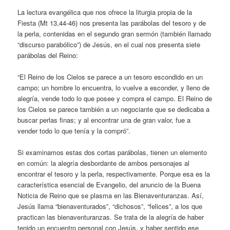
La lectura evangélica que nos ofrece la liturgia propia de la
Fiesta (Mt 13,44-46) nos presenta las parábolas del tesoro y de
la perla, contenidas en el segundo gran sermón (también llamado
“discurso parabólico”) de Jesús, en el cual nos presenta siete
parábolas del Reino:
“El Reino de los Cielos se parece a un tesoro escondido en un
campo; un hombre lo encuentra, lo vuelve a esconder, y lleno de
alegría, vende todo lo que posee y compra el campo. El Reino de
los Cielos se parece también a un negociante que se dedicaba a
buscar perlas finas; y al encontrar una de gran valor, fue a
vender todo lo que tenía y la compró”.
Si examinamos estas dos cortas parábolas, tienen un elemento
en común: la alegría desbordante de ambos personajes al
encontrar el tesoro y la perla, respectivamente. Porque esa es la
característica esencial de Evangelio, del anuncio de la Buena
Noticia de Reino que se plasma en las Bienaventuranzas. Así,
Jesús llama “bienaventurados”, “dichosos”, “felices”, a los que
practican las bienaventuranzas. Se trata de la alegría de haber
tenido un encuentro personal con Jesús, y haber sentido ese