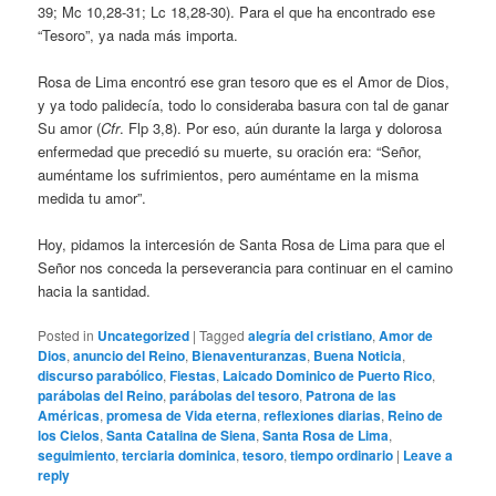
39; Mc 10,28-31; Lc 18,28-30). Para el que ha encontrado ese
“Tesoro”, ya nada más importa.
Rosa de Lima encontró ese gran tesoro que es el Amor de Dios,
y ya todo palidecía, todo lo consideraba basura con tal de ganar
Su amor (
Cfr
. Flp 3,8). Por eso, aún durante la larga y dolorosa
enfermedad que precedió su muerte, su oración era: “Señor,
auméntame los sufrimientos, pero auméntame en la misma
medida tu amor”.
Hoy, pidamos la intercesión de Santa Rosa de Lima para que el
Señor nos conceda la perseverancia para continuar en el camino
hacia la santidad.
Posted in
Uncategorized
|
Tagged
alegría del cristiano
,
Amor de
Dios
,
anuncio del Reino
,
Bienaventuranzas
,
Buena Noticia
,
discurso parabólico
,
Fiestas
,
Laicado Dominico de Puerto Rico
,
parábolas del Reino
,
parábolas del tesoro
,
Patrona de las
Américas
,
promesa de Vida eterna
,
reflexiones diarias
,
Reino de
los Cielos
,
Santa Catalina de Siena
,
Santa Rosa de Lima
,
seguimiento
,
terciaria dominica
,
tesoro
,
tiempo ordinario
|
Leave a
reply