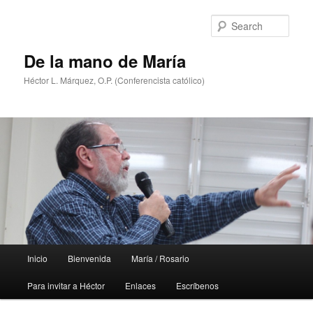
Skip
Skip
to
to
Sear
primary
secondary
content
content
De la mano de María
Héctor L. Márquez, O.P. (Conferencista católico)
Main
Inicio
Bienvenida
María / Rosario
menu
Para invitar a Héctor
Enlaces
Escríbenos