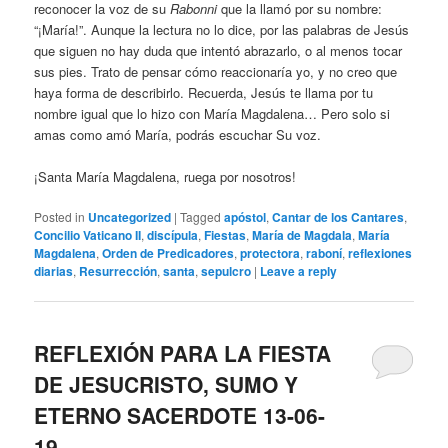
reconocer la voz de su
Rabonni
que la llamó por su nombre:
“¡María!”. Aunque la lectura no lo dice, por las palabras de Jesús
que siguen no hay duda que intentó abrazarlo, o al menos tocar
sus pies. Trato de pensar cómo reaccionaría yo, y no creo que
haya forma de describirlo. Recuerda, Jesús te llama por tu
nombre igual que lo hizo con María Magdalena… Pero solo si
amas como amó María, podrás escuchar Su voz.
¡Santa María Magdalena, ruega por nosotros!
Posted in
Uncategorized
|
Tagged
apóstol
,
Cantar de los Cantares
,
Concilio Vaticano II
,
discípula
,
Fiestas
,
María de Magdala
,
María
Magdalena
,
Orden de Predicadores
,
protectora
,
raboní
,
reflexiones
diarias
,
Resurrección
,
santa
,
sepulcro
|
Leave a reply
REFLEXIÓN PARA LA FIESTA
DE JESUCRISTO, SUMO Y
ETERNO SACERDOTE 13-06-
19