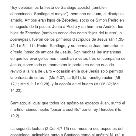
Hoy celebramos la fiesta de Santiago apóstol (también
denominado “Santiago el mayor”), hermano de Juan, el discípulo
amado. Ambos eran hijos de Zebedeo, socio de Simón Pedro en
el negocio de la pesca. Junto a Pedro y su hermano Andrés, los
hijos de Zebedeo (también conocidos como “hijos del trueno”, o
boanerges
), fueron de los primeros discípulos de Jesús (Jn 1,35-
42; Lc 5,1-11). Pedro, Santiago, y su hermano Juan formarían el
círculo íntimo de amigos de Jesús. Son muchas las instancias
en que los evangelios nos muestran a estos tres en compañía de
Jesús, sobre todo en momentos importantes como cuando
revivió a la hija de Jairo – ocasión en la que Jesús solo permitió
la entrada de estos – (Mc 5,37; Lc 8,51), la transfiguración (Mt
17,1; Mc 9,2; Lc 9,28), y la agonía en el huerto (Mt 26,37; Mc
14,33).
Santiago, al igual que todos los apóstoles excepto Juan, sufrió el
martirio, siendo hecho “pasar a cuchillo” por el rey Herodes (Hc
12,2).
La segunda lectura (2 Cor 4,7-15) nos muestra dos aspectos del
apostolado, aplicables tanto a Santiago como al apóstol N. (sí, a