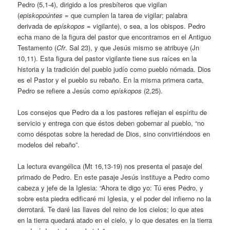
Pedro (5,1-4), dirigido a los presbíteros que vigilan
(
episkopoúntes
= que cumplen la tarea de vigilar; palabra
derivada de
epískopos
= vigilante), o sea, a los obispos. Pedro
echa mano de la figura del pastor que encontramos en el Antiguo
Testamento (
Cfr
. Sal 23), y que Jesús mismo se atribuye (Jn
10,11). Esta figura del pastor vigilante tiene sus raíces en la
historia y la tradición del pueblo judío como pueblo nómada. Dios
es el Pastor y el pueblo su rebaño. En la misma primera carta,
Pedro se refiere a Jesús como
epískopos
(2,25).
Los consejos que Pedro da a los pastores reflejan el espíritu de
servicio y entrega con que éstos deben gobernar al pueblo, “no
como déspotas sobre la heredad de Dios, sino convirtiéndoos en
modelos del rebaño”.
La lectura evangélica (Mt 16,13-19) nos presenta el pasaje del
primado de Pedro. En este pasaje Jesús instituye a Pedro como
cabeza y jefe de la Iglesia: “Ahora te digo yo: Tú eres Pedro, y
sobre esta piedra edificaré mi Iglesia, y el poder del infierno no la
derrotará. Te daré las llaves del reino de los cielos; lo que ates
en la tierra quedará atado en el cielo, y lo que desates en la tierra