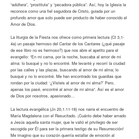
“adúltera”, “prostituta” y “pecadora pública”. Así, hoy la Iglesia la
reconoce como una fiel seguidora de Cristo, guiada por un
profundo amor que solo puede ser producto de haber conocido el
Amor de Dios.
La liturgia de la Fiesta nos ofrece como primera lectura (Ct 3,1-
4a) un pasaje hermoso del Cantar de los Cantares (¿qué pasaje
de ese libro no es hermoso?) que nos abre el apetito para el
evangelio: “En mi cama, por la noche, buscaba al amor de mi
alma: lo busqué y no lo encontré. Me levanté y recorrí la ciudad
por las calles y las plazas, buscando al amor de mi alma; lo
busqué y no lo encontré. Me han encontrado los guardias que
rondan por la ciudad: ‘¿Visteis al amor de mi alma?’ Pero,
apenas los pasé, encontré al amor de mi alma”. Así es el amor
de Dios por nosotros, apasionado…
La lectura evangélica (Jn 20,1.11-18) nos narra el encuentro de
María Magdalena con el Resucitado. ¡Cuánto debe haber amado
a Jesús aquella santa mujer, que le valió el privilegio de ser
escogida por Él para ser la primera testigo de su Resurrección!
Me imagino que su corazón querría estallar de emoción al