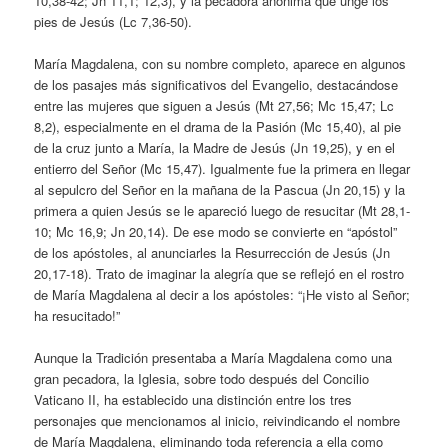
10,38-42; Jn 11,1; 12,3), y la pecadora anónima que unge los
pies de Jesús (Lc 7,36-50).
María Magdalena, con su nombre completo, aparece en algunos
de los pasajes más significativos del Evangelio, destacándose
entre las mujeres que siguen a Jesús (Mt 27,56; Mc 15,47; Lc
8,2), especialmente en el drama de la Pasión (Mc 15,40), al pie
de la cruz junto a María, la Madre de Jesús (Jn 19,25), y en el
entierro del Señor (Mc 15,47). Igualmente fue la primera en llegar
al sepulcro del Señor en la mañana de la Pascua (Jn 20,15) y la
primera a quien Jesús se le apareció luego de resucitar (Mt 28,1-
10; Mc 16,9; Jn 20,14). De ese modo se convierte en “apóstol”
de los apóstoles, al anunciarles la Resurrección de Jesús (Jn
20,17-18). Trato de imaginar la alegría que se reflejó en el rostro
de María Magdalena al decir a los apóstoles: “¡He visto al Señor;
ha resucitado!”
Aunque la Tradición presentaba a María Magdalena como una
gran pecadora, la Iglesia, sobre todo después del Concilio
Vaticano II, ha establecido una distinción entre los tres
personajes que mencionamos al inicio, reivindicando el nombre
de María Magdalena, eliminando toda referencia a ella como