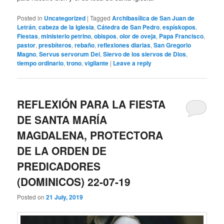
Posted in
Uncategorized
|
Tagged
Archibasílica de San Juan de
Letrán
,
cabeza de la Iglesia
,
Cátedra de San Pedro
,
espískopos
,
Fiestas
,
ministerio petrino
,
obispos
,
olor de oveja
,
Papa Francisco
,
pastor
,
presbíteros
,
rebaño
,
reflexiones diarias
,
San Gregorio
Magno
,
Servus servorum Dei
,
Siervo de los siervos de Dios
,
tiempo ordinario
,
trono
,
vigilante
|
Leave a reply
REFLEXIÓN PARA LA FIESTA
DE SANTA MARÍA
MAGDALENA, PROTECTORA
DE LA ORDEN DE
PREDICADORES
(DOMINICOS) 22-07-19
Posted on
21 July, 2019