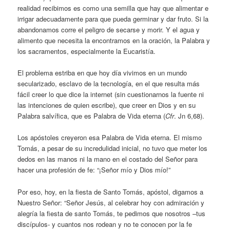
realidad recibimos es como una semilla que hay que alimentar e
irrigar adecuadamente para que pueda germinar y dar fruto. Si la
abandonamos corre el peligro de secarse y morir. Y el agua y
alimento que necesita la encontramos en la oración, la Palabra y
los sacramentos, especialmente la Eucaristía.
El problema estriba en que hoy día vivimos en un mundo
secularizado, esclavo de la tecnología, en el que resulta más
fácil creer lo que dice la internet (sin cuestionarnos la fuente ni
las intenciones de quien escribe), que creer en Dios y en su
Palabra salvífica, que es Palabra de Vida eterna (
Cfr
. Jn 6,68).
Los apóstoles creyeron esa Palabra de Vida eterna. El mismo
Tomás, a pesar de su incredulidad inicial, no tuvo que meter los
dedos en las manos ni la mano en el costado del Señor para
hacer una profesión de fe: “¡Señor mío y Dios mío!”
Por eso, hoy, en la fiesta de Santo Tomás, apóstol, digamos a
Nuestro Señor: “Señor Jesús, al celebrar hoy con admiración y
alegría la fiesta de santo Tomás, te pedimos que nosotros –tus
discípulos- y cuantos nos rodean y no te conocen por la fe