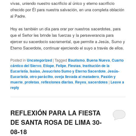
vivas, uniendo nuestro sacrificio al único y eterno sacrificio
ofrecido por Él para nuestra salvación, en una completa oblación
al Padre.
Hoy es también un día para orar por nuestros sacerdotes, para
que el Señor les brinde las fuerzas y la perseverancia para
ejercer su sacerdocio sacramental, que permite a Jesús, Sumo y
Eterno Sacerdote, continuar ejerciendo el suyo a través de ellos.
Posted in
Uncategorized
|
Tagged
Bautismo
,
Buena Nueva
,
Cuarto
cántico del Siervo
,
Etiope
,
Felipe
,
Fiestas
,
Institución de la
Eucaristía
,
Isaías
,
Jesucristo Sumo y Eterno Sacerdote
,
Jesús-
Eucaristía
,
otro paráclito
,
oveja llevada al matadero
,
Pasión y
muerte
,
profetas
,
reflexiones diarias
,
Reyes
,
sacerdotes
|
Leave a
reply
REFLEXIÓN PARA LA FIESTA
DE SANTA ROSA DE LIMA 30-
08-18