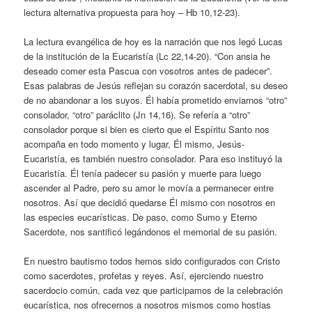
lectura alternativa propuesta para hoy – Hb 10,12-23).
La lectura evangélica de hoy es la narración que nos legó Lucas
de la institución de la Eucaristía (Lc 22,14-20). “Con ansia he
deseado comer esta Pascua con vosotros antes de padecer”.
Esas palabras de Jesús reflejan su corazón sacerdotal, su deseo
de no abandonar a los suyos. Él había prometido enviarnos “otro”
consolador, “otro” paráclito (Jn 14,16). Se refería a “otro”
consolador porque si bien es cierto que el Espíritu Santo nos
acompaña en todo momento y lugar, Él mismo, Jesús-
Eucaristía, es también nuestro consolador. Para eso instituyó la
Eucaristía. Él tenía padecer su pasión y muerte para luego
ascender al Padre, pero su amor le movía a permanecer entre
nosotros. Así que decidió quedarse Él mismo con nosotros en
las especies eucarísticas. De paso, como Sumo y Eterno
Sacerdote, nos santificó legándonos el memorial de su pasión.
En nuestro bautismo todos hemos sido configurados con Cristo
como sacerdotes, profetas y reyes. Así, ejerciendo nuestro
sacerdocio común, cada vez que participamos de la celebración
eucarística, nos ofrecernos a nosotros mismos como hostias