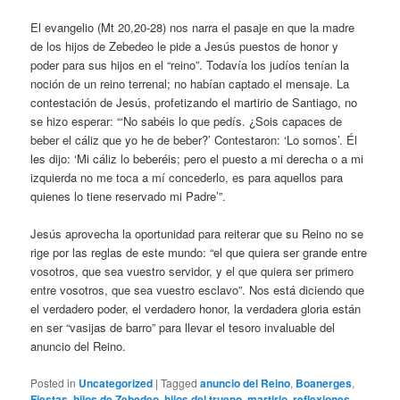
El evangelio (Mt 20,20-28) nos narra el pasaje en que la madre
de los hijos de Zebedeo le pide a Jesús puestos de honor y
poder para sus hijos en el “reino”. Todavía los judíos tenían la
noción de un reino terrenal; no habían captado el mensaje. La
contestación de Jesús, profetizando el martirio de Santiago, no
se hizo esperar: “‘No sabéis lo que pedís. ¿Sois capaces de
beber el cáliz que yo he de beber?’ Contestaron: ‘Lo somos’. Él
les dijo: ‘Mi cáliz lo beberéis; pero el puesto a mi derecha o a mi
izquierda no me toca a mí concederlo, es para aquellos para
quienes lo tiene reservado mi Padre’”.
Jesús aprovecha la oportunidad para reiterar que su Reino no se
rige por las reglas de este mundo: “el que quiera ser grande entre
vosotros, que sea vuestro servidor, y el que quiera ser primero
entre vosotros, que sea vuestro esclavo”. Nos está diciendo que
el verdadero poder, el verdadero honor, la verdadera gloria están
en ser “vasijas de barro” para llevar el tesoro invaluable del
anuncio del Reino.
Posted in
Uncategorized
|
Tagged
anuncio del Reino
,
Boanerges
,
Fiestas
,
hijos de Zebedeo
,
hijos del trueno
,
martirio
,
reflexiones